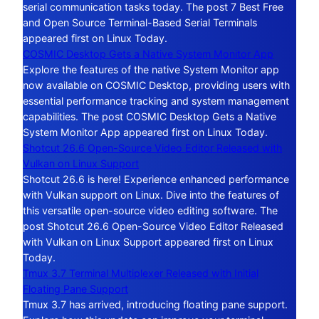
serial communication tasks today. The post 7 Best Free
and Open Source Terminal-Based Serial Terminals
appeared first on Linux Today.
COSMIC Desktop Gets a Native System Monitor App
Explore the features of the native System Monitor app
now available on COSMIC Desktop, providing users with
essential performance tracking and system management
capabilities. The post COSMIC Desktop Gets a Native
System Monitor App appeared first on Linux Today.
Shotcut 26.6 Open-Source Video Editor Released with
Vulkan on Linux Support
Shotcut 26.6 is here! Experience enhanced performance
with Vulkan support on Linux. Dive into the features of
this versatile open-source video editing software. The
post Shotcut 26.6 Open-Source Video Editor Released
with Vulkan on Linux Support appeared first on Linux
Today.
Tmux 3.7 Terminal Multiplexer Released with Initial
Floating Pane Support
Tmux 3.7 has arrived, introducing floating pane support.