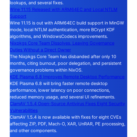
lookups, and several fixes.
Wine 11.15 Released with ARM64EC and Local NTLM
Support
Wine 11.15 is out with ARM64EC build support in MinGW
mode, local NTLM authentication, more BCrypt KDF
algorithms, and WindowsCodecs improvements.
Nixpkgs Core Team Dissolves, Leaving Governance
Duties Without a Direct Owner
The Nixpkgs Core Team has disbanded after only 10
months, citing burnout, poor delegation, and persistent
governance problems within NixOS.
KDE Plasma 6.8 Improves Remote Desktop Performance
KDE Plasma 6.8 will bring faster remote desktop
performance, lower latency on poor connections,
reduced memory usage, and several UI refinements.
ClamAV 1.5.4 Open-Source Antivirus Fixes Eight Security
Vulnerabilities
ClamAV 1.5.4 is now available with fixes for eight CVEs
affecting ZIP, PDF, Mach-O, XAR, UnRAR, PE processing,
and other components.