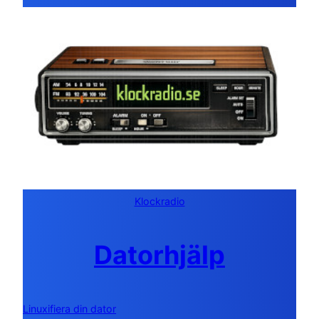
Klockradio
Datorhjälp
Linuxifiera din dator