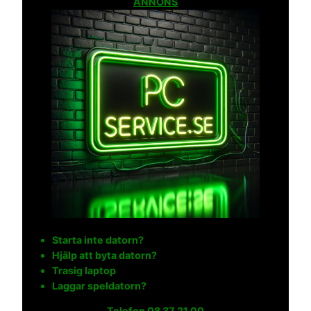
ANNONS
Starta inte datorn?
Hjälp att byta datorn?
Trasig laptop
Laggar speldatorn?
Telefon
08 37 21 00