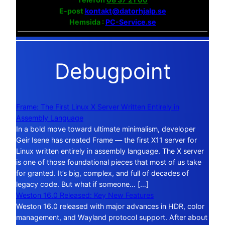
E-post
kontakt@datorhjalp.se
Hemsida :
PC-Service.se
Debugpoint
Frame: The First Linux X Server Written Entirely in
Assembly Language
In a bold move toward ultimate minimalism, developer
Geir Isene has created Frame — the first X11 server for
Linux written entirely in assembly language. The X server
is one of those foundational pieces that most of us take
for granted. It’s big, complex, and full of decades of
legacy code. But what if someone… […]
Weston 16.0 Released: Key New Features
Weston 16.0 released with major advances in HDR, color
management, and Wayland protocol support. After about