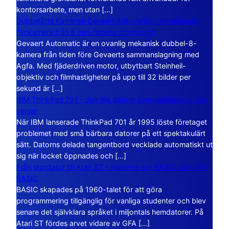
kontorsarbete, men utan […]
Dubbelåtta Kameran Gevaert Automatic – en mekanisk
filmkamera från 8 mm-filmens storhetstid
Gevaert Automatic är en ovanlig mekanisk dubbel-8-
kamera från tiden före Gevaerts sammanslagning med
Agfa. Med fjäderdriven motor, utbytbart Steinheil-
objektiv och filmhastigheter på upp till 32 bilder per
sekund är […]
IBM ThinkPad 701 – den lilla datorn som vecklade ut sina
vingar
När IBM lanserade ThinkPad 701 år 1995 löste företaget
problemet med små bärbara datorer på ett spektakulärt
sätt. Datorns delade tangentbord vecklade automatiskt ut
sig när locket öppnades och […]
Från stordator till Atari ST – historien om BASIC och GFA
BASIC
BASIC skapades på 1960-talet för att göra
programmering tillgänglig för vanliga studenter och blev
senare det självklara språket i miljontals hemdatorer. På
Atari ST fördes arvet vidare av GFA […]