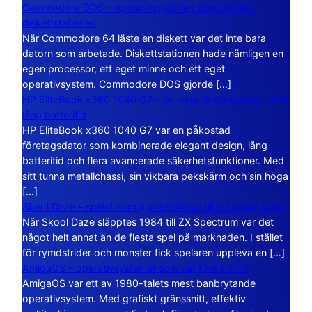
Commodore DOS – operativsystemet som bodde i
diskettstationen
När Commodore 64 läste en diskett var det inte bara
datorn som arbetade. Diskettstationen hade nämligen en
egen processor, ett eget minne och ett eget
operativsystem. Commodore DOS gjorde […]
HP EliteBook x360 1040 G7 – en lyxig företagsdator med
lång batteritid
HP EliteBook x360 1040 G7 var en påkostad
företagsdator som kombinerade elegant design, lång
batteritid och flera avancerade säkerhetsfunktioner. Med
sitt tunna metallchassi, sin vikbara pekskärm och sin höga
[…]
Skool Daze – spelet som gjorde skolan till ett öppet kaos
När Skool Daze släpptes 1984 till ZX Spectrum var det
något helt annat än de flesta spel på marknaden. I stället
för rymdstrider och monster fick spelaren uppleva en […]
AmigaOS – operativsystemet som var före sin tid
AmigaOS var ett av 1980-talets mest banbrytande
operativsystem. Med grafiskt gränssnitt, effektiv