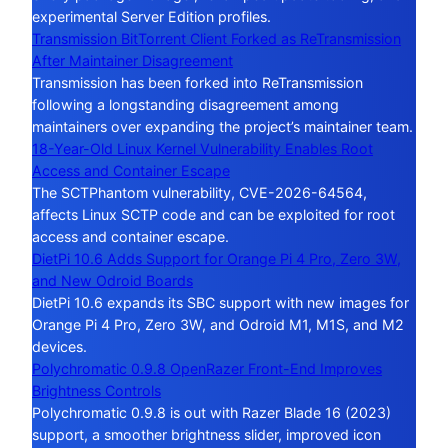
experimental Server Edition profiles.
Transmission BitTorrent Client Forked as ReTransmission
After Maintainer Disagreement
Transmission has been forked into ReTransmission
following a longstanding disagreement among
maintainers over expanding the project’s maintainer team.
18-Year-Old Linux Kernel Vulnerability Enables Root
Access and Container Escape
The SCTPhantom vulnerability, CVE-2026-64564,
affects Linux SCTP code and can be exploited for root
access and container escape.
DietPi 10.6 Adds Support for Orange Pi 4 Pro, Zero 3W,
and New Odroid Boards
DietPi 10.6 expands its SBC support with new images for
Orange Pi 4 Pro, Zero 3W, and Odroid M1, M1S, and M2
devices.
Polychromatic 0.9.8 OpenRazer Front-End Improves
Brightness Controls
Polychromatic 0.9.8 is out with Razer Blade 16 (2023)
support, a smoother brightness slider, improved icon