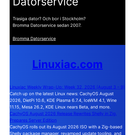
Datorservice
Trasiga dator? Och bor i Stockholm?
Bromma Datorservice sedan 2007.
Bromma Datorservice
Linuxiac.com
Linuxiac Weekly Wrap-Up: Week 32, 2026 (August 3 – 9)
Catch up on the latest Linux news: CachyOS August
2026, DietPi 10.6, KDE Plasma 6.7.4, IceWM 4.1, Wine
11.15, Mesa 26.2, KDE Linux nears Beta, and more.
CachyOS August 2026 Release Rewrites Shelly in Zig,
Prepares Server Edition
CachyOS rolls out its August 2026 ISO with a Zig-based
Shelly package manager, revamped update tooling, and