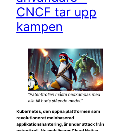
CNCF tar upp
kampen
”Patenttrollen måste nedkämpas med
alla till buds stående medel.”
Kubernetes, den öppna plattformen som
revolutionerat molnbaserad
applikationshantering, är under attack från
patenttroll. Nu mobiliserar Cloud Native