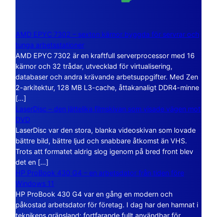
AMD EPYC 7302 – sexton kärnor byggda för servrar och
tunga arbetsstationer
AMD EPYC 7302 är en kraftfull serverprocessor med 16
kärnor och 32 trådar, utvecklad för virtualisering,
databaser och andra krävande arbetsuppgifter. Med Zen
2-arkitektur, 128 MB L3-cache, åttakanaligt DDR4-minne
[…]
LaserDisc – den jättelika filmskivan som visade vägen mot
DVD
LaserDisc var den stora, blanka videoskivan som lovade
bättre bild, bättre ljud och snabbare åtkomst än VHS.
Trots att formatet aldrig slog igenom på bred front blev
det en […]
HP ProBook 430 G4 – en arbetsdator från tiden före
Windows 11
HP ProBook 430 G4 var en gång en modern och
påkostad arbetsdator för företag. I dag har den hamnat i
teknikens gränsland: fortfarande fullt användbar för