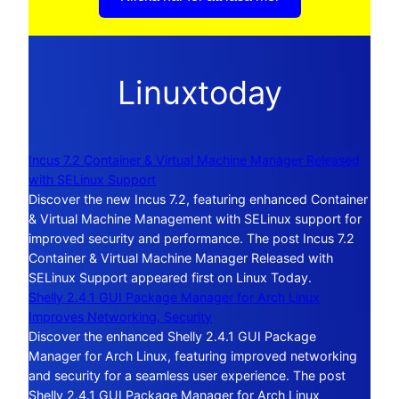
Linuxtoday
Incus 7.2 Container & Virtual Machine Manager Released
with SELinux Support
Discover the new Incus 7.2, featuring enhanced Container
& Virtual Machine Management with SELinux support for
improved security and performance. The post Incus 7.2
Container & Virtual Machine Manager Released with
SELinux Support appeared first on Linux Today.
Shelly 2.4.1 GUI Package Manager for Arch Linux
Improves Networking, Security
Discover the enhanced Shelly 2.4.1 GUI Package
Manager for Arch Linux, featuring improved networking
and security for a seamless user experience. The post
Shelly 2.4.1 GUI Package Manager for Arch Linux