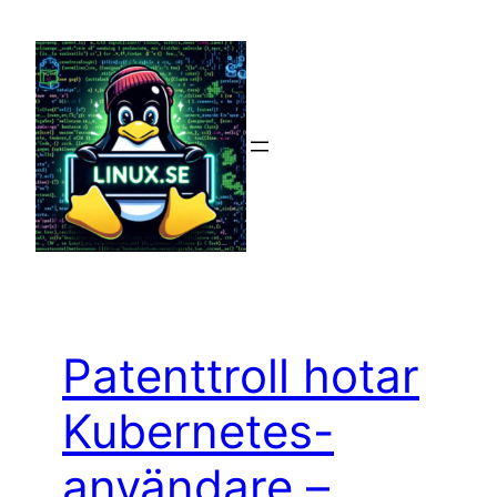
Hoppa
till
innehåll
Patenttroll hotar
Kubernetes-
användare –