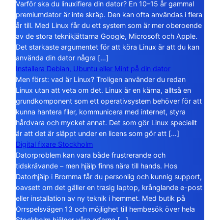
Varför ska du linuxifiera din dator? En 10–15 år gammal
premiumdator är inte skräp. Den kan ofta användas i flera
år till. Med Linux får du ett system som är mer oberoende
av de stora teknikjättarna Google, Microsoft och Apple.
Det starkaste argumentet för att köra Linux är att du kan
använda din dator några […]
Installera Debian, Ubuntu eller Mint på din dator
Men först: vad är Linux? Troligen använder du redan
Linux utan att veta om det. Linux är en kärna, alltså en
grundkomponent som ett operativsystem behöver för att
kunna hantera filer, kommunicera med internet, styra
hårdvara och mycket annat. Det som gör Linux speciellt
är att det är släppt under en licens som gör att […]
Digital fixare Stockholm
Datorproblem kan vara både frustrerande och
tidskrävande – men hjälp finns nära till hands. Hos
Datorhjälp i Bromma får du personlig och kunnig support,
oavsett om det gäller en trasig laptop, krånglande e-post
eller installation av ny teknik i hemmet. Med butik på
Orrspelsvägen 13 och möjlighet till hembesök över hela
Stockholm hjälper våra erfarna […]