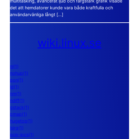
multitasking, avancerat ljud och färgstark grafik visade
det att hemdatorer kunde vara både kraftfulla och
användarvänliga långt […]
wiki.linux.se
nl(1)
nohup(1)
pon(1)
ld(1)
nm(1)
ndiff(1)
gstack(1)
pmap(1)
hugetop(1)
lsirq(1)
pcp-ipcs(1)