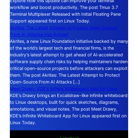
Explore how this update can improve your terminal
workflow and boost productivity. The post Tmux 3.7
Terminal Multiplexer Released with Initial Floating Pane
Support appeared first on Linux Today.
Akrites: The Latest Attempt to Protect Open-Source
From AI Attacks Has Arrived
Akrites, a new Linux Foundation initiative backed by many
of the world’s largest tech and financial firms, is the
industry’s latest attempt to get ahead of AI‑accelerated
software supply chain risks by helping maintainers harden
critical open-source projects before attackers can exploit
them. The post Akrites: The Latest Attempt to Protect
Open-Source From AI Attacks […]
Meet Drawy, KDE’s Infinite Whiteboard App for Linux
KDE’s Drawy brings an Excalidraw-like infinite whiteboard
to Linux desktops, built for quick sketches, diagrams,
annotations, and visual notes. The post Meet Drawy,
KDE’s Infinite Whiteboard App for Linux appeared first on
Linux Today.