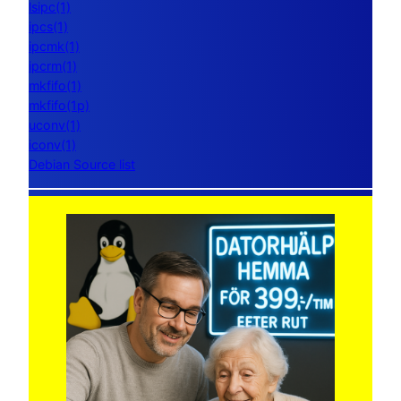
lsipc(1)
ipcs(1)
ipcmk(1)
ipcrm(1)
mkfifo(1)
mkfifo(1p)
uconv(1)
iconv(1)
Debian Source list