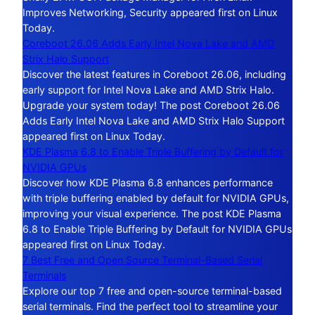
Improves Networking, Security appeared first on Linux
Today.
Coreboot 26.06 Adds Early Intel Nova Lake and AMD
Strix Halo Support
Discover the latest features in Coreboot 26.06, including
early support for Intel Nova Lake and AMD Strix Halo.
Upgrade your system today! The post Coreboot 26.06
Adds Early Intel Nova Lake and AMD Strix Halo Support
appeared first on Linux Today.
KDE Plasma 6.8 to Enable Triple Buffering by Default for
NVIDIA GPUs
Discover how KDE Plasma 6.8 enhances performance
with triple buffering enabled by default for NVIDIA GPUs,
improving your visual experience. The post KDE Plasma
6.8 to Enable Triple Buffering by Default for NVIDIA GPUs
appeared first on Linux Today.
7 Best Free and Open Source Terminal-Based Serial
Terminals
Explore our top 7 free and open-source terminal-based
serial terminals. Find the perfect tool to streamline your