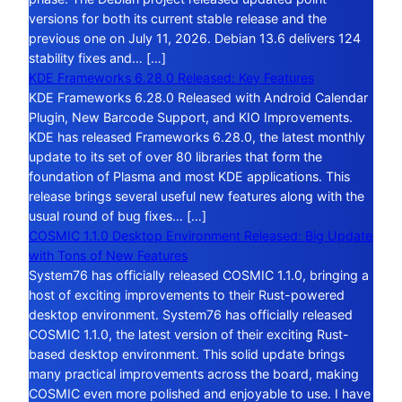
versions for both its current stable release and the
previous one on July 11, 2026. Debian 13.6 delivers 124
stability fixes and… […]
KDE Frameworks 6.28.0 Released: Key Features
KDE Frameworks 6.28.0 Released with Android Calendar
Plugin, New Barcode Support, and KIO Improvements.
KDE has released Frameworks 6.28.0, the latest monthly
update to its set of over 80 libraries that form the
foundation of Plasma and most KDE applications. This
release brings several useful new features along with the
usual round of bug fixes… […]
COSMIC 1.1.0 Desktop Environment Released: Big Update
with Tons of New Features
System76 has officially released COSMIC 1.1.0, bringing a
host of exciting improvements to their Rust-powered
desktop environment. System76 has officially released
COSMIC 1.1.0, the latest version of their exciting Rust-
based desktop environment. This solid update brings
many practical improvements across the board, making
COSMIC even more polished and enjoyable to use. I have