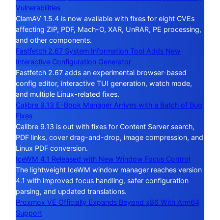
Vulnerabilities
ClamAV 1.5.4 is now available with fixes for eight CVEs
affecting ZIP, PDF, Mach-O, XAR, UnRAR, PE processing,
and other components.
Fastfetch 2.67 System Information Tool Adds New
Interactive Configuration Generator
Fastfetch 2.67 adds an experimental browser-based
config editor, interactive TUI generation, watch mode,
and multiple Linux-related fixes.
Calibre 9.13 E-Book Manager Arrives with a Batch of Bug
Fixes
Calibre 9.13 is out with fixes for Content Server search,
PDF links, cover drag-and-drop, image compression, and
Linux PDF conversion.
IceWM 4.1 Released with New Window Focus Control
The lightweight IceWM window manager reaches version
4.1 with improved focus handling, safer configuration
parsing, and updated translations.
Proxmox VE Officially Expands Beyond x86 With Arm64
Support