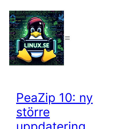
Hoppa
till
innehåll
PeaZip 10: ny
större
uppdatering