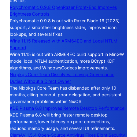
devices.
Polychromatic 0.9.8 OpenRazer Front-End Improves
Brightness Controls
Polychromatic 0.9.8 is out with Razer Blade 16 (2023)
support, a smoother brightness slider, improved icon
lookups, and several fixes.
Wine 11.15 Released with ARM64EC and Local NTLM
Support
Wine 11.15 is out with ARM64EC build support in MinGW
mode, local NTLM authentication, more BCrypt KDF
algorithms, and WindowsCodecs improvements.
Nixpkgs Core Team Dissolves, Leaving Governance
Duties Without a Direct Owner
The Nixpkgs Core Team has disbanded after only 10
months, citing burnout, poor delegation, and persistent
governance problems within NixOS.
KDE Plasma 6.8 Improves Remote Desktop Performance
KDE Plasma 6.8 will bring faster remote desktop
performance, lower latency on poor connections,
reduced memory usage, and several UI refinements.
ClamAV 1.5.4 Open-Source Antivirus Fixes Eight Security