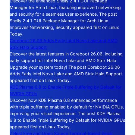
Discover the enhanced Shelly 2.4.1 GUI Package
Manager for Arch Linux, featuring improved networking
and security for a seamless user experience. The post
Shelly 2.4.1 GUI Package Manager for Arch Linux
Improves Networking, Security appeared first on Linux
Today.
Coreboot 26.06 Adds Early Intel Nova Lake and AMD
Strix Halo Support
Discover the latest features in Coreboot 26.06, including
early support for Intel Nova Lake and AMD Strix Halo.
Upgrade your system today! The post Coreboot 26.06
Adds Early Intel Nova Lake and AMD Strix Halo Support
appeared first on Linux Today.
KDE Plasma 6.8 to Enable Triple Buffering by Default for
NVIDIA GPUs
Discover how KDE Plasma 6.8 enhances performance
with triple buffering enabled by default for NVIDIA GPUs,
improving your visual experience. The post KDE Plasma
6.8 to Enable Triple Buffering by Default for NVIDIA GPUs
appeared first on Linux Today.
7 Best Free and Open Source Terminal-Based Serial