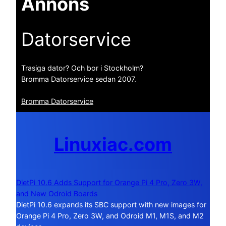
Annons
Datorservice
Trasiga dator? Och bor i Stockholm?
Bromma Datorservice sedan 2007.
Bromma Datorservice
Linuxiac.com
DietPi 10.6 Adds Support for Orange Pi 4 Pro, Zero 3W,
and New Odroid Boards
DietPi 10.6 expands its SBC support with new images for
Orange Pi 4 Pro, Zero 3W, and Odroid M1, M1S, and M2