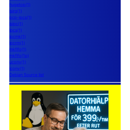
hugetop(1)
lsirq(1)
pcp-ipcs(1)
lsipc(1)
ipcs(1)
ipcmk(1)
ipcrm(1)
mkfifo(1)
mkfifo(1p)
uconv(1)
iconv(1)
Debian Source list