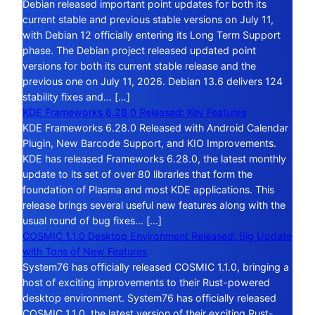
Debian released important point updates for both its
current stable and previous stable versions on July 11,
with Debian 12 officially entering its Long Term Support
phase. The Debian project released updated point
versions for both its current stable release and the
previous one on July 11, 2026. Debian 13.6 delivers 124
stability fixes and… […]
KDE Frameworks 6.28.0 Released: Key Features
KDE Frameworks 6.28.0 Released with Android Calendar
Plugin, New Barcode Support, and KIO Improvements.
KDE has released Frameworks 6.28.0, the latest monthly
update to its set of over 80 libraries that form the
foundation of Plasma and most KDE applications. This
release brings several useful new features along with the
usual round of bug fixes… […]
COSMIC 1.1.0 Desktop Environment Released: Big Update
with Tons of New Features
System76 has officially released COSMIC 1.1.0, bringing a
host of exciting improvements to their Rust-powered
desktop environment. System76 has officially released
COSMIC 1.1.0, the latest version of their exciting Rust-