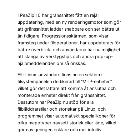
I PeaZip 10 har gränssnittet fått en rejäl
uppdatering, med en ny renderingsmotor som gör
att gränssnittet laddar snabbare och ser bättre ut
än tidigare. Progressionsskärmen, som visar
framsteg under filoperationer, har uppdaterats för
bättre överblick, och användarna har nu möjlighet
att stänga av verktygstips och andra pop-up-
hjälpmeddelanden om så önskas.
För Linux-användare finns nu en sektion i
filsystempanelen dedikerad till “MTP-enheter,”
vilket gör det lättare att komma åt anslutna och
monterade enheter direkt från gränssnittet.
Dessutom har PeaZip nu stöd för alla
filbläddrarstilar och storlekar på Linux, och
programmet visar automatiskt specialikoner för
olika mapptyper oavsett storlek eller läge, vilket
gör navigeringen enklare och mer intuitiv.