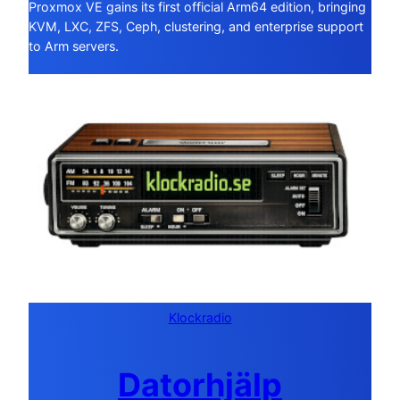
Proxmox VE gains its first official Arm64 edition, bringing
KVM, LXC, ZFS, Ceph, clustering, and enterprise support
to Arm servers.
Klockradio
Datorhjälp