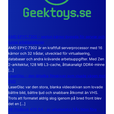
AMD EPYC 7302 – sexton kärnor byggda för servrar och
tunga arbetsstationer
AMD EPYC 7302 är en kraftfull serverprocessor med 16
kärnor och 32 trådar, utvecklad för virtualisering,
databaser och andra krävande arbetsuppgifter. Med Zen
2-arkitektur, 128 MB L3-cache, åttakanaligt DDR4-minne
[…]
LaserDisc – den jättelika filmskivan som visade vägen mot
DVD
LaserDisc var den stora, blanka videoskivan som lovade
bättre bild, bättre ljud och snabbare åtkomst än VHS.
Trots att formatet aldrig slog igenom på bred front blev
det en […]
HP ProBook 430 G4 – en arbetsdator från tiden före