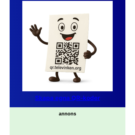
Skapa egna QR-koder
annons