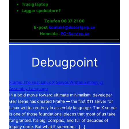
Trasig laptop
Laggar speldatorn?
Telefon
08 37 21 00
E-post
kontakt@datorhjalp.se
Hemsida :
PC-Service.se
Debugpoint
Frame: The First Linux X Server Written Entirely in
Assembly Language
In a bold move toward ultimate minimalism, developer
Geir Isene has created Frame — the first X11 server for
Linux written entirely in assembly language. The X server
is one of those foundational pieces that most of us take
for granted. It’s big, complex, and full of decades of
legacy code. But what if someone… […]