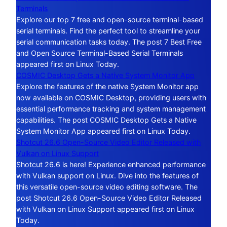
Terminals
Explore our top 7 free and open-source terminal-based
serial terminals. Find the perfect tool to streamline your
serial communication tasks today. The post 7 Best Free
and Open Source Terminal-Based Serial Terminals
appeared first on Linux Today.
COSMIC Desktop Gets a Native System Monitor App
Explore the features of the native System Monitor app
now available on COSMIC Desktop, providing users with
essential performance tracking and system management
capabilities. The post COSMIC Desktop Gets a Native
System Monitor App appeared first on Linux Today.
Shotcut 26.6 Open-Source Video Editor Released with
Vulkan on Linux Support
Shotcut 26.6 is here! Experience enhanced performance
with Vulkan support on Linux. Dive into the features of
this versatile open-source video editing software. The
post Shotcut 26.6 Open-Source Video Editor Released
with Vulkan on Linux Support appeared first on Linux
Today.