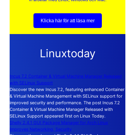
Klicka här för att läsa mer
Linuxtoday
Incus 7.2 Container & Virtual Machine Manager Released
with SELinux Support
Discover the new Incus 7.2, featuring enhanced Container
& Virtual Machine Management with SELinux support for
improved security and performance. The post Incus 7.2
Container & Virtual Machine Manager Released with
SELinux Support appeared first on Linux Today.
Shelly 2.4.1 GUI Package Manager for Arch Linux
Improves Networking, Security