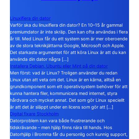
Linuxifiera din dator
Varför ska du linuxifiera din dator? En 10–15 år gammal
premiumdator är inte skräp. Den kan ofta användas i flera
år till. Med Linux får du ett system som är mer oberoende
av de stora teknikjättarna Google, Microsoft och Apple.
Det starkaste argumentet för att köra Linux är att du kan
använda din dator några […]
Installera Debian, Ubuntu eller Mint på din dator
Men först: vad är Linux? Troligen använder du redan
Linux utan att veta om det. Linux är en kärna, alltså en
grundkomponent som ett operativsystem behöver för att
kunna hantera filer, kommunicera med internet, styra
hårdvara och mycket annat. Det som gör Linux speciellt
är att det är släppt under en licens som gör att […]
Digital fixare Stockholm
Datorproblem kan vara både frustrerande och
tidskrävande – men hjälp finns nära till hands. Hos
Datorhjälp i Bromma får du personlig och kunnig support,