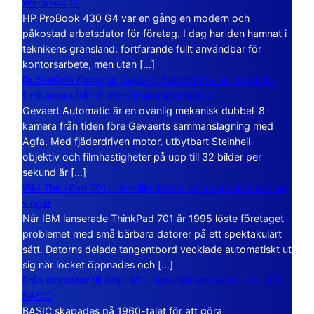
Windows 11
HP ProBook 430 G4 var en gång en modern och
påkostad arbetsdator för företag. I dag har den hamnat i
teknikens gränsland: fortfarande fullt användbar för
kontorsarbete, men utan […]
Dubbelåtta Kameran Gevaert Automatic – en mekanisk
filmkamera från 8 mm-filmens storhetstid
Gevaert Automatic är en ovanlig mekanisk dubbel-8-
kamera från tiden före Gevaerts sammanslagning med
Agfa. Med fjäderdriven motor, utbytbart Steinheil-
objektiv och filmhastigheter på upp till 32 bilder per
sekund är […]
IBM ThinkPad 701 – den lilla datorn som vecklade ut sina
vingar
När IBM lanserade ThinkPad 701 år 1995 löste företaget
problemet med små bärbara datorer på ett spektakulärt
sätt. Datorns delade tangentbord vecklade automatiskt ut
sig när locket öppnades och […]
Från stordator till Atari ST – historien om BASIC och GFA
BASIC
BASIC skapades på 1960-talet för att göra