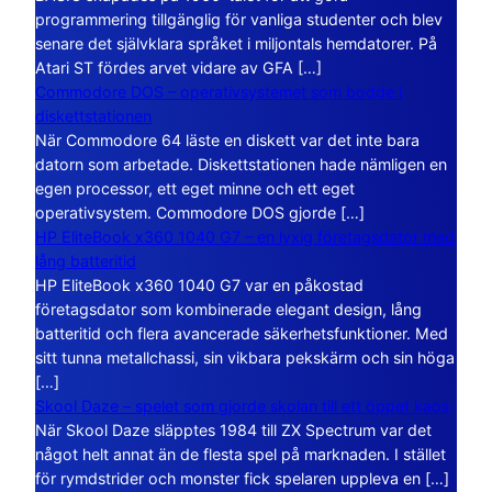
programmering tillgänglig för vanliga studenter och blev
senare det självklara språket i miljontals hemdatorer. På
Atari ST fördes arvet vidare av GFA […]
Commodore DOS – operativsystemet som bodde i
diskettstationen
När Commodore 64 läste en diskett var det inte bara
datorn som arbetade. Diskettstationen hade nämligen en
egen processor, ett eget minne och ett eget
operativsystem. Commodore DOS gjorde […]
HP EliteBook x360 1040 G7 – en lyxig företagsdator med
lång batteritid
HP EliteBook x360 1040 G7 var en påkostad
företagsdator som kombinerade elegant design, lång
batteritid och flera avancerade säkerhetsfunktioner. Med
sitt tunna metallchassi, sin vikbara pekskärm och sin höga
[…]
Skool Daze – spelet som gjorde skolan till ett öppet kaos
När Skool Daze släpptes 1984 till ZX Spectrum var det
något helt annat än de flesta spel på marknaden. I stället
för rymdstrider och monster fick spelaren uppleva en […]