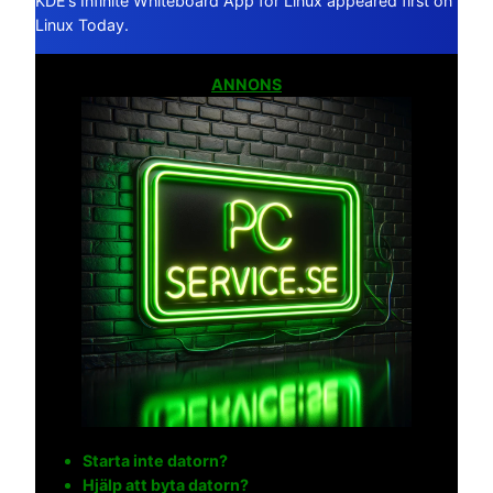
KDE’s Infinite Whiteboard App for Linux appeared first on
Linux Today.
ANNONS
Starta inte datorn?
Hjälp att byta datorn?