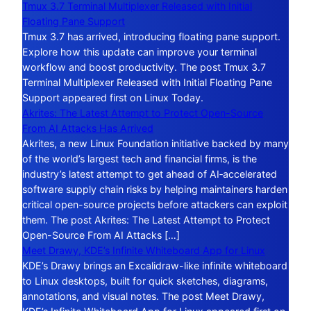
Tmux 3.7 Terminal Multiplexer Released with Initial
Floating Pane Support
Tmux 3.7 has arrived, introducing floating pane support.
Explore how this update can improve your terminal
workflow and boost productivity. The post Tmux 3.7
Terminal Multiplexer Released with Initial Floating Pane
Support appeared first on Linux Today.
Akrites: The Latest Attempt to Protect Open-Source
From AI Attacks Has Arrived
Akrites, a new Linux Foundation initiative backed by many
of the world’s largest tech and financial firms, is the
industry’s latest attempt to get ahead of AI‑accelerated
software supply chain risks by helping maintainers harden
critical open-source projects before attackers can exploit
them. The post Akrites: The Latest Attempt to Protect
Open-Source From AI Attacks […]
Meet Drawy, KDE’s Infinite Whiteboard App for Linux
KDE’s Drawy brings an Excalidraw-like infinite whiteboard
to Linux desktops, built for quick sketches, diagrams,
annotations, and visual notes. The post Meet Drawy,