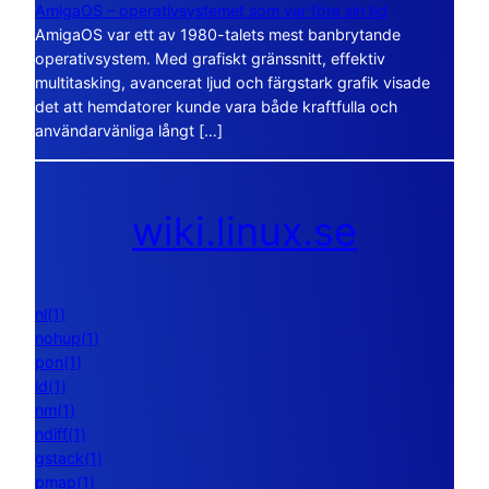
AmigaOS – operativsystemet som var före sin tid
AmigaOS var ett av 1980-talets mest banbrytande
operativsystem. Med grafiskt gränssnitt, effektiv
multitasking, avancerat ljud och färgstark grafik visade
det att hemdatorer kunde vara både kraftfulla och
användarvänliga långt […]
wiki.linux.se
nl(1)
nohup(1)
pon(1)
ld(1)
nm(1)
ndiff(1)
gstack(1)
pmap(1)