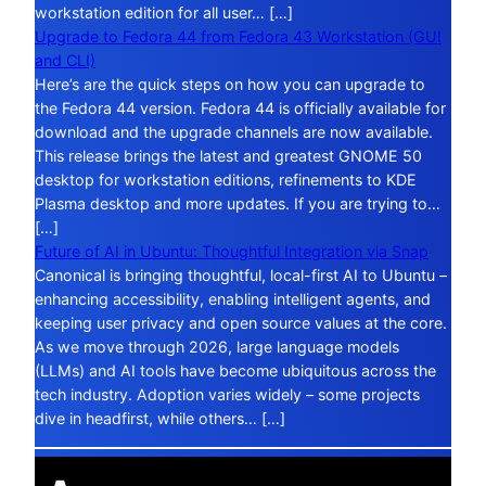
workstation edition for all user… […]
Upgrade to Fedora 44 from Fedora 43 Workstation (GUI
and CLI)
Here’s are the quick steps on how you can upgrade to
the Fedora 44 version. Fedora 44 is officially available for
download and the upgrade channels are now available.
This release brings the latest and greatest GNOME 50
desktop for workstation editions, refinements to KDE
Plasma desktop and more updates. If you are trying to…
[…]
Future of AI in Ubuntu: Thoughtful Integration via Snap
Canonical is bringing thoughtful, local-first AI to Ubuntu –
enhancing accessibility, enabling intelligent agents, and
keeping user privacy and open source values at the core.
As we move through 2026, large language models
(LLMs) and AI tools have become ubiquitous across the
tech industry. Adoption varies widely – some projects
dive in headfirst, while others… […]