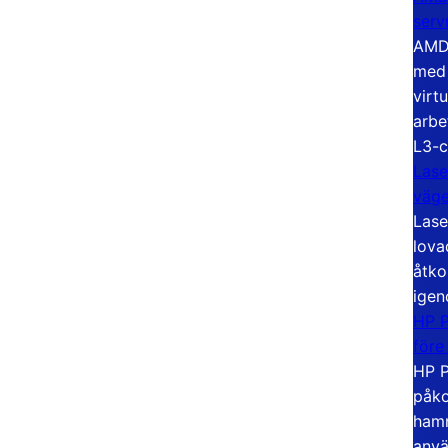
serv
AMD 
med 
virt
arbe
L3-c
Lase
väg
Lase
lova
åtko
igen
HP P
före
HP P
påko
hamn
anvä