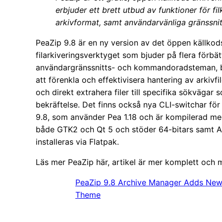
erbjuder ett brett utbud av funktioner för f
arkivformat, samt användarvänliga gränssnitt
PeaZip 9.8 är en ny version av det öppen källko
filarkiveringsverktyget som bjuder på flera förbä
användargränssnitts- och kommandoradsteman, bl
att förenkla och effektivisera hantering av arkivfi
och direkt extrahera filer till specifika sökvägar 
bekräftelse. Det finns också nya CLI-switchar för
9.8, som använder Pea 1.18 och är kompilerad med 
både GTK2 och Qt 5 och stöder 64-bitars samt 
installeras via Flatpak.
Läs mer PeaZip här, artikel är mer komplett och 
PeaZip 9.8 Archive Manager Adds New 
Theme