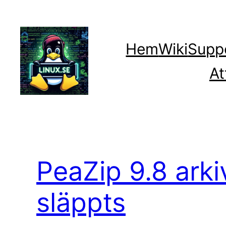
Hoppa
till
innehåll
Hem
Wiki
Supp
At
PeaZip 9.8 arki
släppts