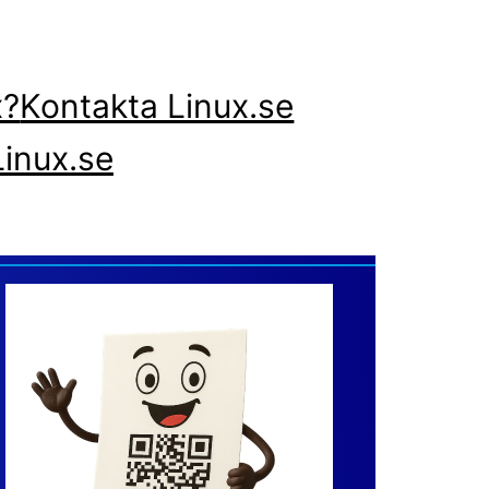
x?
Kontakta Linux.se
inux.se