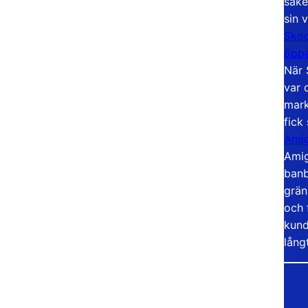
säke
sin 
Skoo
öppe
När 
var 
mark
fick
Amig
Amig
banb
grän
och 
kund
lång