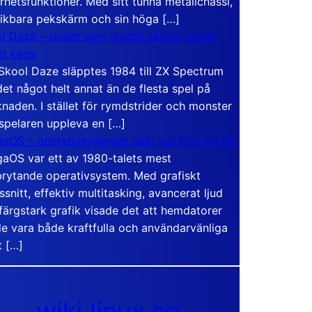
rhetsfunktioner. Med sitt tunna metallchassi,
vikbara pekskärm och sin höga […]
l Daze – spelet som gjorde skolan till ett
t kaos
Skool Daze släpptes 1984 till ZX Spectrum
det något helt annat än de flesta spel på
naden. I stället för rymdstrider och monster
 spelaren uppleva en […]
aOS – operativsystemet som var före sin tid
aOS var ett av 1980-talets mest
rytande operativsystem. Med grafiskt
ssnitt, effektiv multitasking, avancerat ljud
färgstark grafik visade det att hemdatorer
e vara både kraftfulla och användarvänliga
t […]
wiki.linux.se