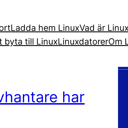
ort
Ladda hem Linux
Vad är Linu
t byta till Linux
Linuxdatorer
Om L
vhantare har