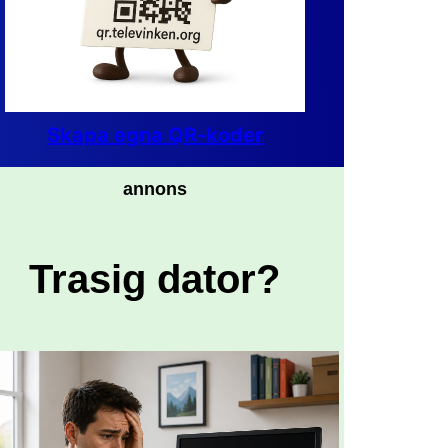
Skapa egna QR-koder
annons
Trasig dator?