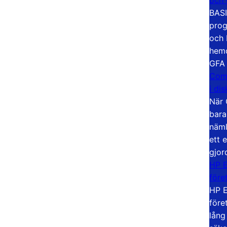
BASI
prog
och 
hemd
GFA
Com
i di
När 
bara
näml
ett 
gjor
HP E
före
HP E
före
lång