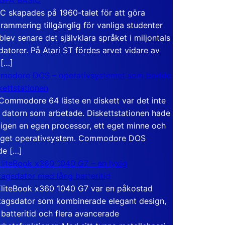
C skapades på 1960-talet för att göra
rammering tillgänglig för vanliga studenter
blev senare det självklara språket i miljontals
atorer. På Atari ST fördes arvet vidare av
 […]
modore DOS – operativsystemet som bodde
skettstationen
Commodore 64 läste en diskett var det inte
 datorn som arbetade. Diskettstationen hade
igen en egen processor, ett eget minne och
eget operativsystem. Commodore DOS
de […]
liteBook x360 1040 G7 – en lyxig
tagsdator med lång batteritid
liteBook x360 1040 G7 var en påkostad
tagsdator som kombinerade elegant design,
 batteritid och flera avancerade