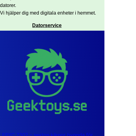
datorer.
Vi hjälper dig med digitala enheter i hemmet.
Datorservice
EPYC 7302 – sexton kärnor byggda för