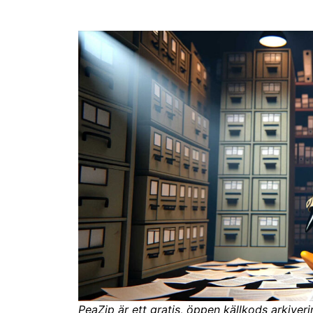
PeaZip är ett gratis, öppen källkods arkiver