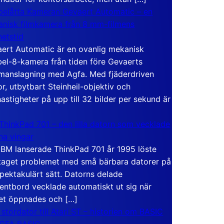
elåtta Kameran Gevaert Automatic – en
nisk filmkamera från 8 mm-filmens
hetstid
ert Automatic är en ovanlig mekanisk
el-8-kamera från tiden före Gevaerts
anslagning med Agfa. Med fjäderdriven
r, utbytbart Steinheil-objektiv och
hastigheter på upp till 32 bilder per sekund är
ThinkPad 701 – den lilla datorn som vecklade
ina vingar
IBM lanserade ThinkPad 701 år 1995 löste
taget problemet med små bärbara datorer på
spektakulärt sätt. Datorns delade
entbord vecklade automatiskt ut sig när
et öppnades och […]
 stordator till Atari ST – historien om BASIC
 GFA BASIC