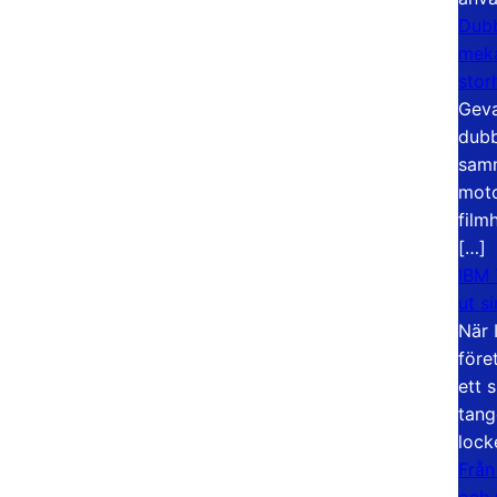
Dubb
meka
stor
Geva
dubb
samm
moto
film
[…]
IBM 
ut s
När 
före
ett 
tang
lock
Från
och