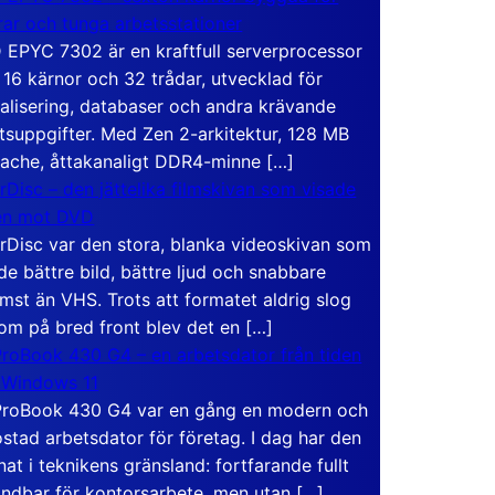
rar och tunga arbetsstationer
EPYC 7302 är en kraftfull serverprocessor
16 kärnor och 32 trådar, utvecklad för
ualisering, databaser och andra krävande
tsuppgifter. Med Zen 2-arkitektur, 128 MB
ache, åttakanaligt DDR4-minne […]
rDisc – den jättelika filmskivan som visade
en mot DVD
rDisc var den stora, blanka videoskivan som
de bättre bild, bättre ljud och snabbare
mst än VHS. Trots att formatet aldrig slog
om på bred front blev det en […]
roBook 430 G4 – en arbetsdator från tiden
 Windows 11
roBook 430 G4 var en gång en modern och
stad arbetsdator för företag. I dag har den
at i teknikens gränsland: fortfarande fullt
ndbar för kontorsarbete, men utan […]