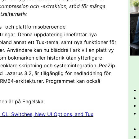
ilkompression och -extraktion, stöd för många
salternativ.
ds- och plattformsoberoende
ttringar. Denna uppdatering innefattar nya
and annat ett Tux-tema, samt nya funktioner för
ler. Användare kan nu bläddra i arkiv i en platt vy
som bokmärken eller historik utan ytterligare
 enklare skriptning och systemintegration. PeaZip
Lazarus 3.2, är tillgänglig för nedladdning för
ARM64-arkitekturer. Programmet kan också
men är på Engelska.
CLI Switches, New UI Options, and Tux