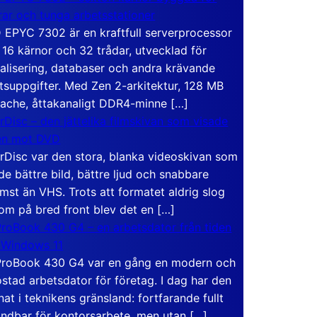
rar och tunga arbetsstationer
EPYC 7302 är en kraftfull serverprocessor
16 kärnor och 32 trådar, utvecklad för
ualisering, databaser och andra krävande
tsuppgifter. Med Zen 2-arkitektur, 128 MB
ache, åttakanaligt DDR4-minne […]
rDisc – den jättelika filmskivan som visade
en mot DVD
rDisc var den stora, blanka videoskivan som
de bättre bild, bättre ljud och snabbare
mst än VHS. Trots att formatet aldrig slog
om på bred front blev det en […]
roBook 430 G4 – en arbetsdator från tiden
 Windows 11
roBook 430 G4 var en gång en modern och
stad arbetsdator för företag. I dag har den
at i teknikens gränsland: fortfarande fullt
ndbar för kontorsarbete, men utan […]