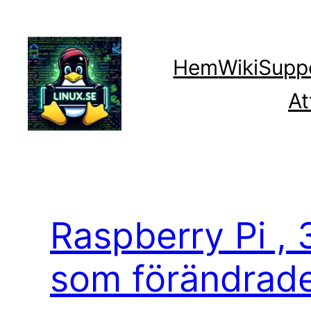
Hoppa
till
innehåll
Hem
Wiki
Supp
At
Raspberry Pi , 
som förändrade