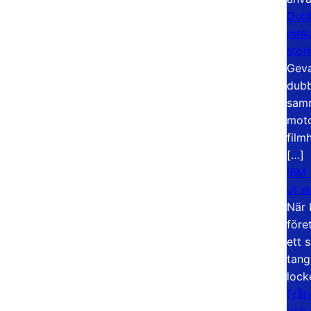
Dubb
meka
stor
Geva
dubb
samm
moto
film
[…]
IBM 
ut s
När 
före
ett 
tang
lock
Från
och