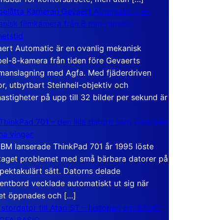
elåtta Kameran Gevaert Automatic – en
nisk filmkamera från 8 mm-filmens
hetstid
ert Automatic är en ovanlig mekanisk
el-8-kamera från tiden före Gevaerts
anslagning med Agfa. Med fjäderdriven
r, utbytbart Steinheil-objektiv och
hastigheter på upp till 32 bilder per sekund är
ThinkPad 701 – den lilla datorn som vecklade
ina vingar
IBM lanserade ThinkPad 701 år 1995 löste
taget problemet med små bärbara datorer på
spektakulärt sätt. Datorns delade
entbord vecklade automatiskt ut sig när
et öppnades och […]
 stordator till Atari ST – historien om BASIC
 GFA BASIC