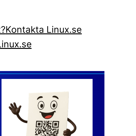
x?
Kontakta Linux.se
inux.se