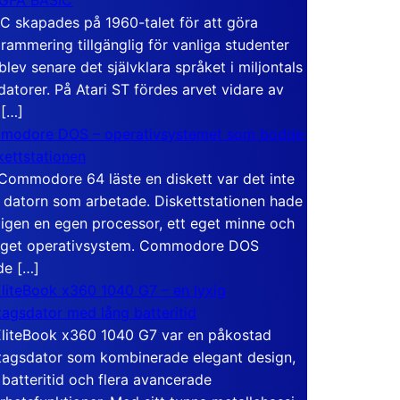
C skapades på 1960-talet för att göra
rammering tillgänglig för vanliga studenter
blev senare det självklara språket i miljontals
atorer. På Atari ST fördes arvet vidare av
 […]
modore DOS – operativsystemet som bodde
skettstationen
Commodore 64 läste en diskett var det inte
 datorn som arbetade. Diskettstationen hade
igen en egen processor, ett eget minne och
eget operativsystem. Commodore DOS
de […]
liteBook x360 1040 G7 – en lyxig
tagsdator med lång batteritid
liteBook x360 1040 G7 var en påkostad
tagsdator som kombinerade elegant design,
 batteritid och flera avancerade