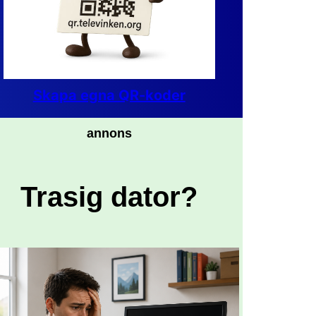
Skapa egna QR-koder
annons
Trasig dator?