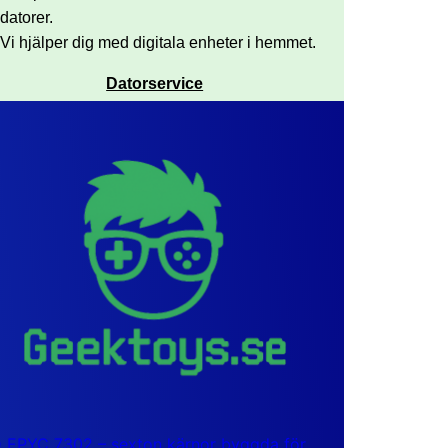
datorer.
Vi hjälper dig med digitala enheter i hemmet.
Datorservice
EPYC 7302 – sexton kärnor byggda för