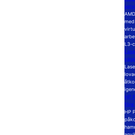
serv
AMD 
med 
virt
arbe
L3-c
Lase
väg
Lase
lova
åtko
igen
HP P
före
HP P
påko
hamn
anvä