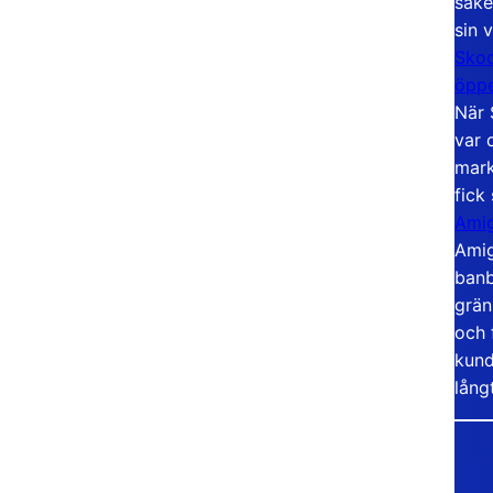
säke
sin 
Skoo
öppe
När 
var 
mark
fick
Amig
Amig
banb
grän
och 
kund
lång