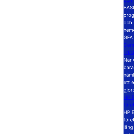
BASI
prog
och 
hemd
GFA
Com
i di
När 
bara
näml
ett 
gjor
HP E
före
HP E
före
lång