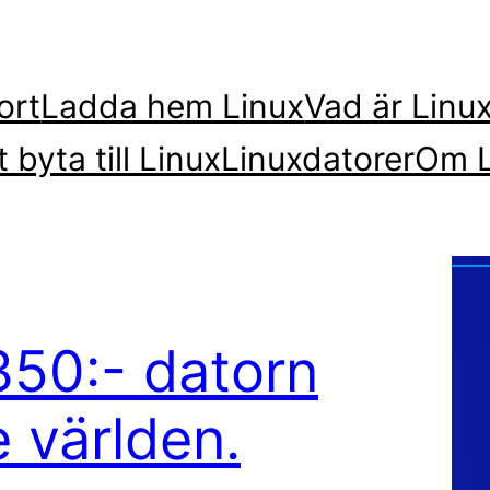
ort
Ladda hem Linux
Vad är Linu
t byta till Linux
Linuxdatorer
Om L
350:- datorn
 världen.