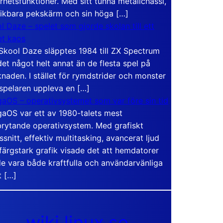
rhetsfunktioner. Med sitt tunna metallchassi,
vikbara pekskärm och sin höga […]
l Daze – spelet som gjorde skolan till ett
t kaos
Skool Daze släpptes 1984 till ZX Spectrum
det något helt annat än de flesta spel på
naden. I stället för rymdstrider och monster
 spelaren uppleva en […]
aOS – operativsystemet som var före sin tid
aOS var ett av 1980-talets mest
rytande operativsystem. Med grafiskt
ssnitt, effektiv multitasking, avancerat ljud
färgstark grafik visade det att hemdatorer
e vara både kraftfulla och användarvänliga
t […]
wiki.linux.se