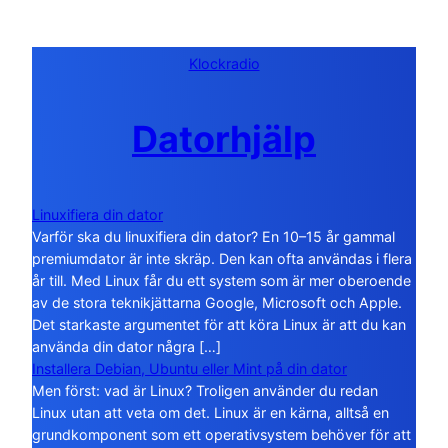
Klockradio
Datorhjälp
Linuxifiera din dator
Varför ska du linuxifiera din dator? En 10–15 år gammal
premiumdator är inte skräp. Den kan ofta användas i flera
år till. Med Linux får du ett system som är mer oberoende
av de stora teknikjättarna Google, Microsoft och Apple.
Det starkaste argumentet för att köra Linux är att du kan
använda din dator några […]
Installera Debian, Ubuntu eller Mint på din dator
Men först: vad är Linux? Troligen använder du redan
Linux utan att veta om det. Linux är en kärna, alltså en
grundkomponent som ett operativsystem behöver för att