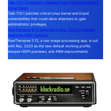
Tails 7.10.1 Emergency Release Fixes Critical Kernel and
Expat Flaws
Tails 7.10.1 patches critical Linux kernel and Expat
vulnerabilities that could allow attackers to gain
administrator privileges.
RawTherapee 5.13 Switches to Rec. 2020 by Default,
Improves HiDPI Support
RawTherapee 5.13, a raw image processing app, is out
with Rec. 2020 as the new default working profile,
sharper HiDPI previews, and ARM improvements.