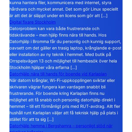
kunna hantera filer, kommunicera med internet, styra
hårdvara och mycket annat. Det som gör Linux speciellt
är att det är släppt under en licens som gör att […]
Digital fixare Stockholm
Datorproblem kan vara både frustrerande och
tidskrävande – men hjälp finns nära till hands. Hos
Datorhjälp i Bromma får du personlig och kunnig support,
oavsett om det gäller en trasig laptop, krånglande e-post
eller installation av ny teknik i hemmet. Med butik på
Orrspelsvägen 13 och möjlighet till hembesök över hela
Stockholm hjälper våra erfarna […]
Datorhjälp nära till hands för boende vid Karlaplan
När datorn krånglar, Wi-Fi-uppkopplingen sviktar eller
skrivaren vägrar fungera kan vardagen snabbt bli
frustrerande. För boende kring Karlaplan finns nu
möjlighet att få snabb och personlig datorhjälp direkt i
hemmet – till ett förmånligt pris med RUT-avdrag. Allt fler
hushåll runt Karlaplan väljer att få teknisk hjälp på plats i
stället för att ta sig […]
Datorhjälp hemma i Bergshamra – personligt stöd när