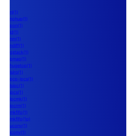
nl(1)
nohup(1)
pon(1)
ld(1)
nm(1)
ndiff(1)
gstack(1)
pmap(1)
hugetop(1)
lsirq(1)
pcp-ipcs(1)
lsipc(1)
ipcs(1)
ipcmk(1)
ipcrm(1)
mkfifo(1)
mkfifo(1p)
uconv(1)
iconv(1)