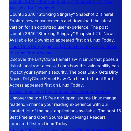
Ubuntu 26.10 “Stonking Stingray” Snapshot 2 Is Now
Available for Download
Ubuntu 26.10 "Stonking Stingray" Snapshot 2 is here!
Explore new enhancements and download the latest
version for an optimized user experience. The post
Ubuntu 26.10 “Stonking Stingray” Snapshot 2 Is Now
Available for Download appeared first on Linux Today.
Linux Gets Dirty Again: DirtyClone Kernel Flaw Can Lead
to Local Root Access
Discover the DirtyClone kernel flaw in Linux that poses a
risk of local root access. Learn how this vulnerability can
impact your system's security. The post Linux Gets Dirty
Again: DirtyClone Kernel Flaw Can Lead to Local Root
Access appeared first on Linux Today.
15 Best Free and Open Source Linux Manga Readers
Uncover the top 15 free and open-source Linux manga
readers. Enhance your reading experience with our
curated list of the best applications available. The post 15
Best Free and Open Source Linux Manga Readers
appeared first on Linux Today.
NVIDIA 580.173.02 Linux Graphics Driver Released for