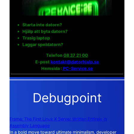
Starta inte datorn?
Hjälp att byta datorn?
Trasig laptop
Laggar speldatorn?
Telefon
08 37 21 00
E-post
kontakt@datorhjalp.se
Hemsida :
PC-Service.se
Debugpoint
Frame: The First Linux X Server Written Entirely in
Assembly Language
In a bold move toward ultimate minimalism, developer