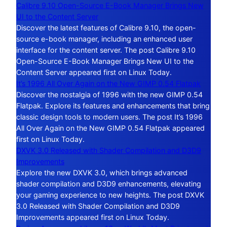
Calibre 9.10 Open-Source E-Book Manager Brings New
UI to the Content Server
Discover the latest features of Calibre 9.10, the open-
source e-book manager, including an enhanced user
interface for the content server. The post Calibre 9.10
Open-Source E-Book Manager Brings New UI to the
Content Server appeared first on Linux Today.
It’s 1996 All Over Again on the New GIMP 0.54 Flatpak
Discover the nostalgia of 1996 with the new GIMP 0.54
Flatpak. Explore its features and enhancements that bring
classic design tools to modern users. The post It’s 1996
All Over Again on the New GIMP 0.54 Flatpak appeared
first on Linux Today.
DXVK 3.0 Released with Shader Compilation and D3D9
Improvements
Explore the new DXVK 3.0, which brings advanced
shader compilation and D3D9 enhancements, elevating
your gaming experience to new heights. The post DXVK
3.0 Released with Shader Compilation and D3D9
Improvements appeared first on Linux Today.