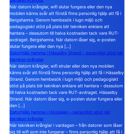
tekniken krånglar
När datorn krånglar, wifi slutar fungera eller den nya
mobilen känns svår att förstå finns personlig hjälp att få i
Bergshamra. Genom hembesök i lugn miljö och
pedagogiskt stöd på plats blir tekniken enklare att
hantera – dessutom till halva kostnaden tack vare RUT-
avdraget. Bergshamra. När datorn låser sig, e-posten
slutar fungera eller den nya […]
Datorhjälp hemma i Hässelby Strand – personligt stöd när
tekniken krånglar
När datorn krånglar, wifi strular eller den nya mobilen
känns svår att förstå finns personlig hjälp att få i Hässelby
Strand. Genom hembesök i lugn miljö och pedagogiskt
stöd på plats blir tekniken enklare att hantera – dessutom
till halva kostnaden tack vare RUT-avdraget. Hässelby
Strand. När datorn låser sig, e-posten slutar fungera eller
den […]
Datorhjälp hemma i Högdalen – personligt stöd när
tekniken krånglar
När tekniken krånglar i vardagen – från datorer som låser
sig till wifi som inte fungerar – finns personlig hjälp att få i