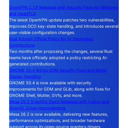
OpenVPN 2.7.6 Released with Security Fixes for Windows
and mbedTLS
The latest OpenVPN update patches two vulnerabilities,
improves DCO key-state handling, and introduces several
user-visible configuration changes.
Rust Adopts Official Policy for AI-Generated
Contributions
Two months after proposing the changes, several Rust
teams have officially adopted a policy restricting AI-
generated contributions.
GNOME 50.4 Brings GDM Security Fixes and Better
Display Handling
GNOME 50.4 is now available with security
improvements for GDM and GLib, along with fixes for
GNOME Shell, Mutter, GVfs, and more.
Mesa 26.2 Graphics Stack Released with Vulkan and
OpenGL Driver Improvements
Mesa 26.2 is now available, delivering new features,
performance optimizations, and broader hardware
support across its open-source graphics drivers.