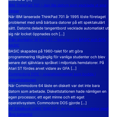
IBM ThinkPad 701 – den lilla datorn som vecklade ut sina
vingar
När IBM lanserade ThinkPad 701 år 1995 löste företaget
problemet med små bärbara datorer på ett spektakulärt
sätt. Datorns delade tangentbord vecklade automatiskt ut
sig när locket öppnades och […]
Från stordator till Atari ST – historien om BASIC och GFA
BASIC
BASIC skapades på 1960-talet för att göra
programmering tillgänglig för vanliga studenter och blev
senare det självklara språket i miljontals hemdatorer. På
Atari ST fördes arvet vidare av GFA […]
Commodore DOS – operativsystemet som bodde i
diskettstationen
När Commodore 64 läste en diskett var det inte bara
datorn som arbetade. Diskettstationen hade nämligen en
egen processor, ett eget minne och ett eget
operativsystem. Commodore DOS gjorde […]
HP EliteBook x360 1040 G7 – en lyxig företagsdator med
lång batteritid