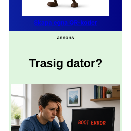
Skapa egna QR-koder
annons
Trasig dator?