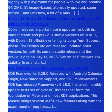
slightly wild playground for people who live and breathe
GNOME. It’s image-based, atomically updated, super
secure… and until now, a bit of a pain… […]
Debian 12.15 and 13.6 Released: Bookworm Enters LTS
with Support Until 2028
Debian released important point updates for both its
current stable and previous stable versions on July 11,
with Debian 12 officially entering its Long Term Support
phase. The Debian project released updated point
versions for both its current stable release and the
previous one on July 11, 2026. Debian 13.6 delivers 124
stability fixes and… […]
KDE Frameworks 6.28.0 Released: Key Features
KDE Frameworks 6.28.0 Released with Android Calendar
Plugin, New Barcode Support, and KIO Improvements.
KDE has released Frameworks 6.28.0, the latest monthly
update to its set of over 80 libraries that form the
foundation of Plasma and most KDE applications. This
release brings several useful new features along with the
usual round of bug fixes… […]
COSMIC 1.1.0 Desktop Environment Released: Big Update