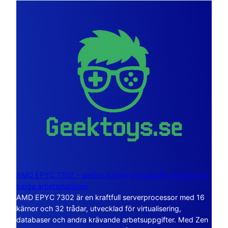
AMD EPYC 7302 – sexton kärnor byggda för servrar och
tunga arbetsstationer
AMD EPYC 7302 är en kraftfull serverprocessor med 16
kärnor och 32 trådar, utvecklad för virtualisering,
databaser och andra krävande arbetsuppgifter. Med Zen