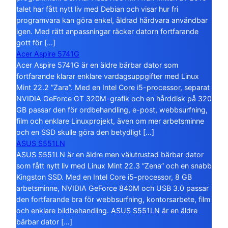
talet har fått nytt liv med Debian och visar hur fri
programvara kan göra enkel, åldrad hårdvara användbar
igen. Med rätt anpassningar räcker datorn fortfarande
gott för […]
Acer Aspire 5741G
Acer Aspire 5741G är en äldre bärbar dator som
fortfarande klarar enklare vardagsuppgifter med Linux
Mint 22.2 ”Zara”. Med en Intel Core i5-processor, separat
NVIDIA GeForce GT 320M-grafik och en hårddisk på 320
GB passar den för ordbehandling, e-post, webbsurfning,
film och enklare Linuxprojekt, även om mer arbetsminne
och en SSD skulle göra den betydligt […]
ASUS S551LN
ASUS S551LN är en äldre men välutrustad bärbar dator
som fått nytt liv med Linux Mint 22.3 ”Zena” och en snabb
Kingston SSD. Med en Intel Core i5-processor, 8 GB
arbetsminne, NVIDIA GeForce 840M och USB 3.0 passar
den fortfarande bra för webbsurfning, kontorsarbete, film
och enklare bildbehandling. ASUS S551LN är en äldre
bärbar dator […]