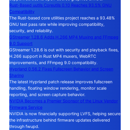
Rust-Based uutils Coreutils 0.10 Reaches 93.5% GNU
Compatibility
The Rust-based core utilities project reaches a 93.48%
GNU test pass rate while improving compatibility,
security, and reliability.
GStreamer 1.28.6 Adds H.266 MP4 Muxing and FFmpeg
9.0 Support
GStreamer 1.28.6 is out with security and playback fixes,
H.266 support in Rust MP4 muxers, WebRTC
improvements, and FFmpeg 9.0 compatibility.
Hyprland 0.56.2 Fixes Fullscreen Behavior and Screen
Sharing
The latest Hyprland patch release improves fullscreen
handling, floating window rendering, monitor scale
reporting, and screen capture behavior.
NVIDIA Becomes a Premier Sponsor of the Linux Vendor
Firmware Service
NVIDIA is now financially supporting LVFS, helping secure
the infrastructure behind firmware updates delivered
through fwupd.