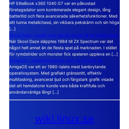
HP EliteBook x360 1040 G7 var en påkostad
företagsdator som kombinerade elegant design, lång
batteritid och flera avancerade säkerhetsfunktioner. Med
sitt tunna metallchassi, sin vikbara pekskärm och sin höga
[…]
Skool Daze – spelet som gjorde skolan till ett öppet kaos
När Skool Daze släpptes 1984 till ZX Spectrum var det
något helt annat än de flesta spel på marknaden. I stället
för rymdstrider och monster fick spelaren uppleva en […]
AmigaOS – operativsystemet som var före sin tid
AmigaOS var ett av 1980-talets mest banbrytande
operativsystem. Med grafiskt gränssnitt, effektiv
multitasking, avancerat ljud och färgstark grafik visade
det att hemdatorer kunde vara både kraftfulla och
användarvänliga långt […]
wiki.linux.se