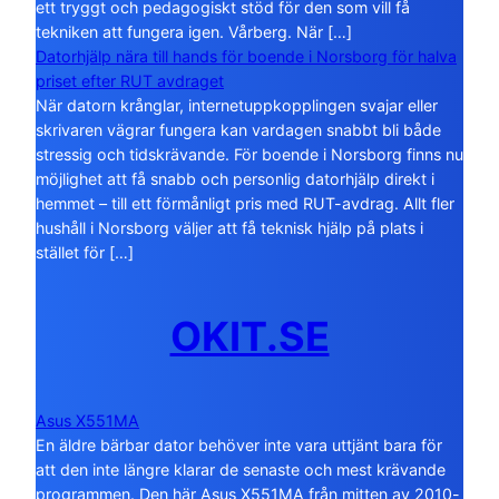
ett tryggt och pedagogiskt stöd för den som vill få
tekniken att fungera igen. Vårberg. När […]
Datorhjälp nära till hands för boende i Norsborg för halva
priset efter RUT avdraget
När datorn krånglar, internetuppkopplingen svajar eller
skrivaren vägrar fungera kan vardagen snabbt bli både
stressig och tidskrävande. För boende i Norsborg finns nu
möjlighet att få snabb och personlig datorhjälp direkt i
hemmet – till ett förmånligt pris med RUT-avdrag. Allt fler
hushåll i Norsborg väljer att få teknisk hjälp på plats i
stället för […]
OKIT.SE
Asus X551MA
En äldre bärbar dator behöver inte vara uttjänt bara för
att den inte längre klarar de senaste och mest krävande
programmen. Den här Asus X551MA från mitten av 2010-