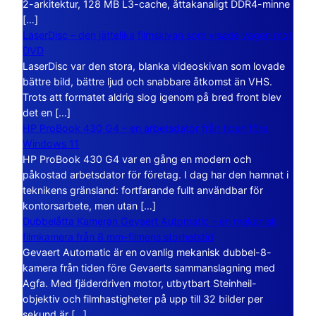
2-arkitektur, 128 MB L3-cache, åttakanaligt DDR4-minne
[…]
LaserDisc – den jättelika filmskivan som visade vägen mot
DVD
LaserDisc var den stora, blanka videoskivan som lovade
bättre bild, bättre ljud och snabbare åtkomst än VHS.
Trots att formatet aldrig slog igenom på bred front blev
det en […]
HP ProBook 430 G4 – en arbetsdator från tiden före
Windows 11
HP ProBook 430 G4 var en gång en modern och
påkostad arbetsdator för företag. I dag har den hamnat i
teknikens gränsland: fortfarande fullt användbar för
kontorsarbete, men utan […]
Dubbelåtta Kameran Gevaert Automatic – en mekanisk
filmkamera från 8 mm-filmens storhetstid
Gevaert Automatic är en ovanlig mekanisk dubbel-8-
kamera från tiden före Gevaerts sammanslagning med
Agfa. Med fjäderdriven motor, utbytbart Steinheil-
objektiv och filmhastigheter på upp till 32 bilder per
sekund är […]