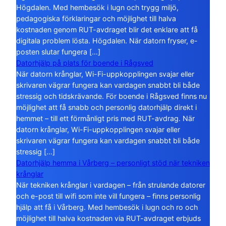
Högdalen. Med hembesök i lugn och trygg miljö,
pedagogiska förklaringar och möjlighet till halva
kostnaden genom RUT-avdraget blir det enklare att få
digitala problem lösta. Högdalen. När datorn fryser, e-
posten slutar fungera […]
Datorhjälp på plats för boende i Rågsved
När datorn krånglar, Wi-Fi-uppkopplingen svajar eller
skrivaren vägrar fungera kan vardagen snabbt bli både
stressig och tidskrävande. För boende i Rågsved finns nu
möjlighet att få snabb och personlig datorhjälp direkt i
hemmet – till ett förmånligt pris med RUT-avdrag. När
datorn krånglar, Wi-Fi-uppkopplingen svajar eller
skrivaren vägrar fungera kan vardagen snabbt bli både
stressig […]
Datorhjälp hemma i Vårberg – personligt stöd när tekniken
krånglar
När tekniken krånglar i vardagen – från strulande datorer
och e-post till wifi som inte vill fungera – finns personlig
hjälp att få i Vårberg. Med hembesök i lugn och ro och
möjlighet till halva kostnaden via RUT-avdraget erbjuds