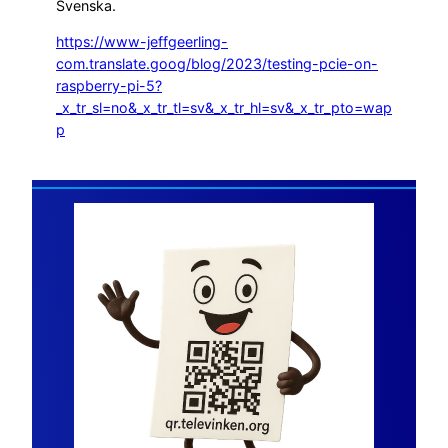
Svenska.
https://www-jeffgeerling-
com.translate.goog/blog/2023/testing-pcie-on-
raspberry-pi-5?
_x_tr_sl=no&_x_tr_tl=sv&_x_tr_hl=sv&_x_tr_pto=wap
p