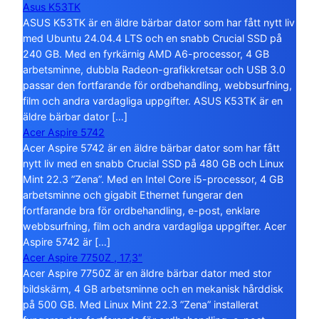
Asus K53TK
ASUS K53TK är en äldre bärbar dator som har fått nytt liv
med Ubuntu 24.04.4 LTS och en snabb Crucial SSD på
240 GB. Med en fyrkärnig AMD A6-processor, 4 GB
arbetsminne, dubbla Radeon-grafikkretsar och USB 3.0
passar den fortfarande för ordbehandling, webbsurfning,
film och andra vardagliga uppgifter. ASUS K53TK är en
äldre bärbar dator […]
Acer Aspire 5742
Acer Aspire 5742 är en äldre bärbar dator som har fått
nytt liv med en snabb Crucial SSD på 480 GB och Linux
Mint 22.3 ”Zena”. Med en Intel Core i5-processor, 4 GB
arbetsminne och gigabit Ethernet fungerar den
fortfarande bra för ordbehandling, e-post, enklare
webbsurfning, film och andra vardagliga uppgifter. Acer
Aspire 5742 är […]
Acer Aspire 7750Z , 17,3″
Acer Aspire 7750Z är en äldre bärbar dator med stor
bildskärm, 4 GB arbetsminne och en mekanisk hårddisk
på 500 GB. Med Linux Mint 22.3 ”Zena” installerat