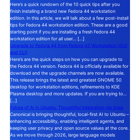
Here’s a quick rundown of the 10 quick tips after you
finish installing a brand new Fedora 44 workstation
edition. In this article, we will talk about a few post-install
tips for Fedora 44 workstation edition. These are a good
starting point if you are installing a fresh Fedora 44
workstation edition for all user… […]
Upgrade to Fedora 44 from Fedora 43 Workstation (GUI
and CLI)
Here’s are the quick steps on how you can upgrade to
the Fedora 44 version. Fedora 44 is officially available for
download and the upgrade channels are now available.
This release brings the latest and greatest GNOME 50
desktop for workstation editions, refinements to KDE
Plasma desktop and more updates. If you are trying to…
[…]
Future of AI in Ubuntu: Thoughtful Integration via Snap
Canonical is bringing thoughtful, local-first AI to Ubuntu –
enhancing accessibility, enabling intelligent agents, and
keeping user privacy and open source values at the core.
As we move through 2026, large language models