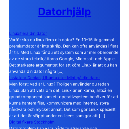
Datorhjälp
Linuxifiera din dator
Varför ska du linuxifiera din dator? En 10–15 år gammal
premiumdator är inte skräp. Den kan ofta användas i flera
år till. Med Linux får du ett system som är mer oberoende
av de stora teknikjättarna Google, Microsoft och Apple.
Det starkaste argumentet för att köra Linux är att du kan
använda din dator några […]
Installera Debian, Ubuntu eller Mint på din dator
Men först: vad är Linux? Troligen använder du redan
Linux utan att veta om det. Linux är en kärna, alltså en
grundkomponent som ett operativsystem behöver för att
kunna hantera filer, kommunicera med internet, styra
hårdvara och mycket annat. Det som gör Linux speciellt
är att det är släppt under en licens som gör att […]
Digital fixare Stockholm
Datorproblem kan vara både frustrerande och