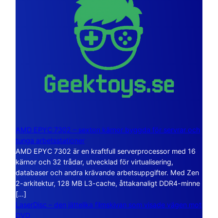
AMD EPYC 7302 – sexton kärnor byggda för servrar och
tunga arbetsstationer
AMD EPYC 7302 är en kraftfull serverprocessor med 16
kärnor och 32 trådar, utvecklad för virtualisering,
databaser och andra krävande arbetsuppgifter. Med Zen
2-arkitektur, 128 MB L3-cache, åttakanaligt DDR4-minne
[…]
LaserDisc – den jättelika filmskivan som visade vägen mot
DVD