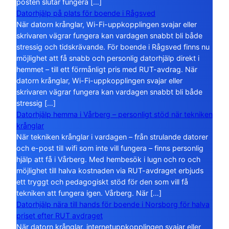
posten slutar fungera […]
Datorhjälp på plats för boende i Rågsved
När datorn krånglar, Wi-Fi-uppkopplingen svajar eller
skrivaren vägrar fungera kan vardagen snabbt bli både
stressig och tidskrävande. För boende i Rågsved finns nu
möjlighet att få snabb och personlig datorhjälp direkt i
hemmet – till ett förmånligt pris med RUT-avdrag. När
datorn krånglar, Wi-Fi-uppkopplingen svajar eller
skrivaren vägrar fungera kan vardagen snabbt bli både
stressig […]
Datorhjälp hemma i Vårberg – personligt stöd när tekniken
krånglar
När tekniken krånglar i vardagen – från strulande datorer
och e-post till wifi som inte vill fungera – finns personlig
hjälp att få i Vårberg. Med hembesök i lugn och ro och
möjlighet till halva kostnaden via RUT-avdraget erbjuds
ett tryggt och pedagogiskt stöd för den som vill få
tekniken att fungera igen. Vårberg. När […]
Datorhjälp nära till hands för boende i Norsborg för halva
priset efter RUT avdraget
När datorn krånglar, internetuppkopplingen svajar eller