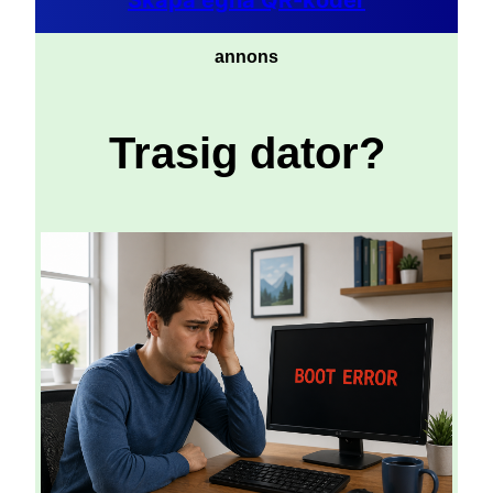
Skapa egna QR-koder
annons
Trasig dator?