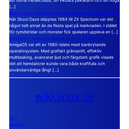
sitt tunna metallchassi, sin vikbara pekskärm och sin höga
[…]
Skool Daze – spelet som gjorde skolan till ett öppet kaos
När Skool Daze släpptes 1984 till ZX Spectrum var det
något helt annat än de flesta spel på marknaden. I stället
för rymdstrider och monster fick spelaren uppleva en […]
AmigaOS – operativsystemet som var före sin tid
AmigaOS var ett av 1980-talets mest banbrytande
operativsystem. Med grafiskt gränssnitt, effektiv
multitasking, avancerat ljud och färgstark grafik visade
det att hemdatorer kunde vara både kraftfulla och
användarvänliga långt […]
wiki.linux.se
nl(1)
nohup(1)