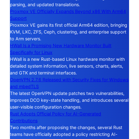
parsing, and updated translations.
Proxmox VE Officially Expands Beyond x86 With Arm64
Support
Proxmox VE gains its first official Arm64 edition, bringing
KVM, LXC, ZFS, Ceph, clustering, and enterprise support
to Arm servers.
HWall Is a Promising New Hardware Monitor Built
Specifically for Linux
HWall is a new Rust-based Linux hardware monitor with
detailed system information, live sensors, charts, alerts,
and GTK and terminal interfaces.
OpenVPN 2.7.6 Released with Security Fixes for Windows
and mbedTLS
The latest OpenVPN update patches two vulnerabilities,
improves DCO key-state handling, and introduces several
user-visible configuration changes.
Rust Adopts Official Policy for AI-Generated
Contributions
Two months after proposing the changes, several Rust
teams have officially adopted a policy restricting AI-