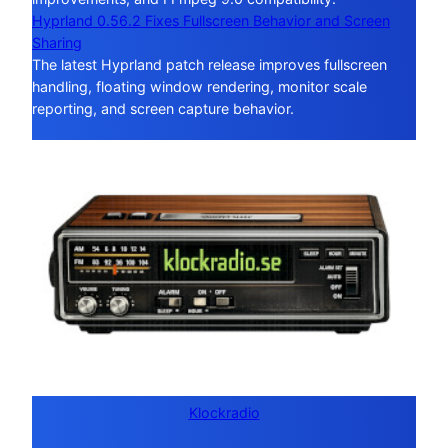
Hyprland 0.56.2 Fixes Fullscreen Behavior and Screen
Sharing
The latest Hyprland patch release improves fullscreen
handling, floating window rendering, monitor scale
reporting, and screen capture behavior.
Klockradio