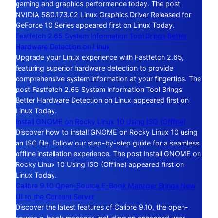
gaming and graphics performance today. The post
NVIDIA 580.173.02 Linux Graphics Driver Released for
GeForce 10 Series appeared first on Linux Today.
Fastfetch 2.65 System Information Tool Brings Better
Hardware Detection on Linux
Upgrade your Linux experience with Fastfetch 2.65,
featuring superior hardware detection to provide
comprehensive system information at your fingertips. The
post Fastfetch 2.65 System Information Tool Brings
Better Hardware Detection on Linux appeared first on
Linux Today.
Install GNOME on Rocky Linux 10 Using ISO (Offline)
Discover how to install GNOME on Rocky Linux 10 using
an ISO file. Follow our step-by-step guide for a seamless
offline installation experience. The post Install GNOME on
Rocky Linux 10 Using ISO (Offline) appeared first on
Linux Today.
Calibre 9.10 Open-Source E-Book Manager Brings New
UI to the Content Server
Discover the latest features of Calibre 9.10, the open-
source e-book manager, including an enhanced user