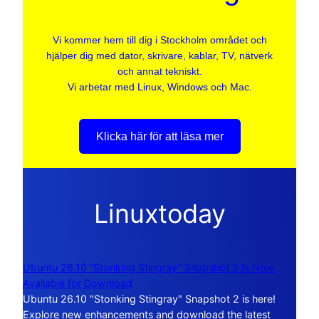
Vi kommer hem till dig i Stockholm området och
hjälper dig med dator, skrivare, kablar, TV, nätverk
och annat tekniskt.
Vi arbetar med Linux, Windows och Mac.
Klicka här för att läsa mer
Linuxtoday
Ubuntu 26.10 “Stonking Stingray” Snapshot 2 Is Now
Available for Download
Ubuntu 26.10 "Stonking Stingray" Snapshot 2 is here!
Explore new enhancements and download the latest