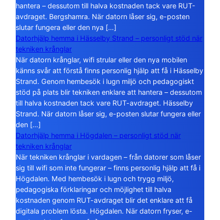
hantera – dessutom till halva kostnaden tack vare RUT-
avdraget. Bergshamra. När datorn låser sig, e-posten
slutar fungera eller den nya […]
Datorhjälp hemma i Hässelby Strand – personligt stöd när
tekniken krånglar
När datorn krånglar, wifi strular eller den nya mobilen
känns svår att förstå finns personlig hjälp att få i Hässelby
Strand. Genom hembesök i lugn miljö och pedagogiskt
stöd på plats blir tekniken enklare att hantera – dessutom
till halva kostnaden tack vare RUT-avdraget. Hässelby
Strand. När datorn låser sig, e-posten slutar fungera eller
den […]
Datorhjälp hemma i Högdalen – personligt stöd när
tekniken krånglar
När tekniken krånglar i vardagen – från datorer som låser
sig till wifi som inte fungerar – finns personlig hjälp att få i
Högdalen. Med hembesök i lugn och trygg miljö,
pedagogiska förklaringar och möjlighet till halva
kostnaden genom RUT-avdraget blir det enklare att få
digitala problem lösta. Högdalen. När datorn fryser, e-