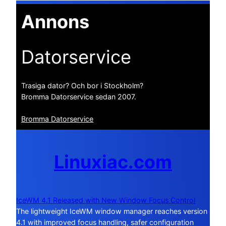
Annons
Datorservice
Trasiga dator? Och bor i Stockholm?
Bromma Datorservice sedan 2007.
Bromma Datorservice
Linuxiac.com
IceWM 4.1 Released with New Window Focus Control
The lightweight IceWM window manager reaches version
4.1 with improved focus handling, safer configuration