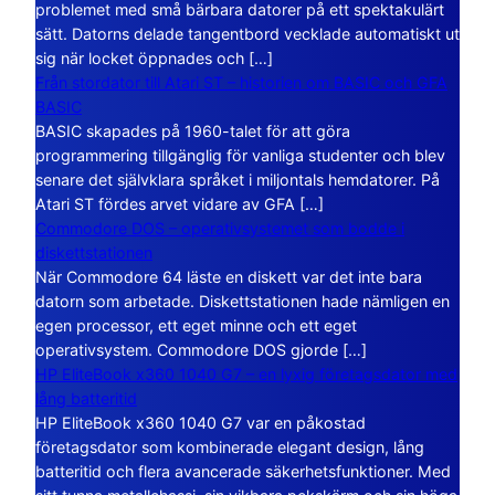
problemet med små bärbara datorer på ett spektakulärt
sätt. Datorns delade tangentbord vecklade automatiskt ut
sig när locket öppnades och […]
Från stordator till Atari ST – historien om BASIC och GFA
BASIC
BASIC skapades på 1960-talet för att göra
programmering tillgänglig för vanliga studenter och blev
senare det självklara språket i miljontals hemdatorer. På
Atari ST fördes arvet vidare av GFA […]
Commodore DOS – operativsystemet som bodde i
diskettstationen
När Commodore 64 läste en diskett var det inte bara
datorn som arbetade. Diskettstationen hade nämligen en
egen processor, ett eget minne och ett eget
operativsystem. Commodore DOS gjorde […]
HP EliteBook x360 1040 G7 – en lyxig företagsdator med
lång batteritid
HP EliteBook x360 1040 G7 var en påkostad
företagsdator som kombinerade elegant design, lång
batteritid och flera avancerade säkerhetsfunktioner. Med