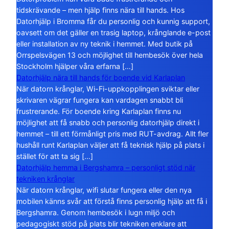
tidskrävande – men hjälp finns nära till hands. Hos
Datorhjälp i Bromma får du personlig och kunnig support,
oavsett om det gäller en trasig laptop, krånglande e-post
eller installation av ny teknik i hemmet. Med butik på
Orrspelsvägen 13 och möjlighet till hembesök över hela
Stockholm hjälper våra erfarna […]
Datorhjälp nära till hands för boende vid Karlaplan
När datorn krånglar, Wi-Fi-uppkopplingen sviktar eller
skrivaren vägrar fungera kan vardagen snabbt bli
frustrerande. För boende kring Karlaplan finns nu
möjlighet att få snabb och personlig datorhjälp direkt i
hemmet – till ett förmånligt pris med RUT-avdrag. Allt fler
hushåll runt Karlaplan väljer att få teknisk hjälp på plats i
stället för att ta sig […]
Datorhjälp hemma i Bergshamra – personligt stöd när
tekniken krånglar
När datorn krånglar, wifi slutar fungera eller den nya
mobilen känns svår att förstå finns personlig hjälp att få i
Bergshamra. Genom hembesök i lugn miljö och
pedagogiskt stöd på plats blir tekniken enklare att