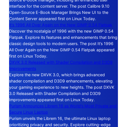
interface for the content server. The post Calibre 9.10
Open-Source E-Book Manager Brings New UI to the
Content Server appeared first on Linux Today.
It’s 1996 All Over Again on the New GIMP 0.54 Flatpak
Discover the nostalgia of 1996 with the new GIMP 0.54
Flatpak. Explore its features and enhancements that bring
classic design tools to modern users. The post It’s 1996
All Over Again on the New GIMP 0.54 Flatpak appeared
first on Linux Today.
DXVK 3.0 Released with Shader Compilation and D3D9
Improvements
Explore the new DXVK 3.0, which brings advanced
shader compilation and D3D9 enhancements, elevating
your gaming experience to new heights. The post DXVK
3.0 Released with Shader Compilation and D3D9
Improvements appeared first on Linux Today.
Purism Announces Librem 16 as World’s Most Private and
Secure Linux Laptop
Purism unveils the Librem 16, the ultimate Linux laptop
prioritizing privacy and security. Explore cutting-edge