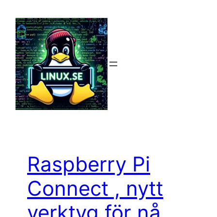
Hoppa
till
innehåll
Raspberry Pi
Connect , nytt
verktyg för nå