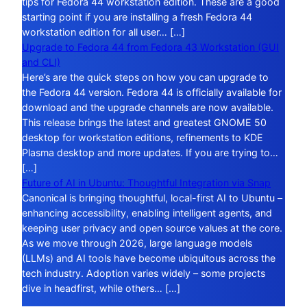
tips for Fedora 44 workstation edition. These are a good
starting point if you are installing a fresh Fedora 44
workstation edition for all user… […]
Upgrade to Fedora 44 from Fedora 43 Workstation (GUI
and CLI)
Here’s are the quick steps on how you can upgrade to
the Fedora 44 version. Fedora 44 is officially available for
download and the upgrade channels are now available.
This release brings the latest and greatest GNOME 50
desktop for workstation editions, refinements to KDE
Plasma desktop and more updates. If you are trying to…
[…]
Future of AI in Ubuntu: Thoughtful Integration via Snap
Canonical is bringing thoughtful, local-first AI to Ubuntu –
enhancing accessibility, enabling intelligent agents, and
keeping user privacy and open source values at the core.
As we move through 2026, large language models
(LLMs) and AI tools have become ubiquitous across the
tech industry. Adoption varies widely – some projects
dive in headfirst, while others… […]