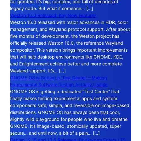
for granted. It’s big, complex, and full of decades of
legacy code. But what if someone… […]
Weston 16.0 Released: Key New Features
Weston 16.0 released with major advances in HDR, color
management, and Wayland protocol support. After about
five months of development, the Weston project has
officially released Weston 16.0, the reference Wayland
compositor. This version brings important improvements
that will help desktop environments like GNOME, KDE,
and Enlightenment achieve better and more complete
Wayland support. It’s… […]
GNOME OS is Getting a ‘Test Center’ – Making
Experimental Software Testing Actually Usable
GNOME OS is getting a dedicated “Test Center” that
finally makes testing experimental apps and system
components safe, simple, and reversible on image-based
distributions. GNOME OS has always been that cool,
slightly wild playground for people who live and breathe
GNOME. It’s image-based, atomically updated, super
secure… and until now, a bit of a pain… […]
Debian 12.15 and 13.6 Released: Bookworm Enters LTS