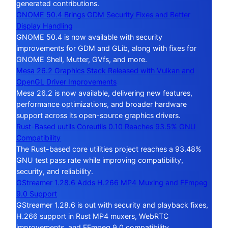
generated contributions.
GNOME 50.4 Brings GDM Security Fixes and Better
Display Handling
GNOME 50.4 is now available with security
improvements for GDM and GLib, along with fixes for
GNOME Shell, Mutter, GVfs, and more.
Mesa 26.2 Graphics Stack Released with Vulkan and
OpenGL Driver Improvements
Mesa 26.2 is now available, delivering new features,
performance optimizations, and broader hardware
support across its open-source graphics drivers.
Rust-Based uutils Coreutils 0.10 Reaches 93.5% GNU
Compatibility
The Rust-based core utilities project reaches a 93.48%
GNU test pass rate while improving compatibility,
security, and reliability.
GStreamer 1.28.6 Adds H.266 MP4 Muxing and FFmpeg
9.0 Support
GStreamer 1.28.6 is out with security and playback fixes,
H.266 support in Rust MP4 muxers, WebRTC
improvements, and FFmpeg 9.0 compatibility.