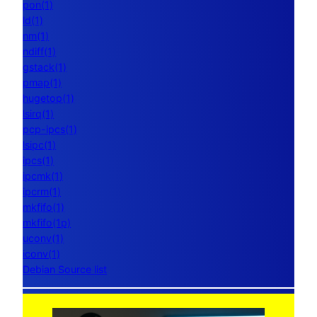
pon(1)
ld(1)
nm(1)
ndiff(1)
gstack(1)
pmap(1)
hugetop(1)
lsirq(1)
pcp-ipcs(1)
lsipc(1)
ipcs(1)
ipcmk(1)
ipcrm(1)
mkfifo(1)
mkfifo(1p)
uconv(1)
iconv(1)
Debian Source list