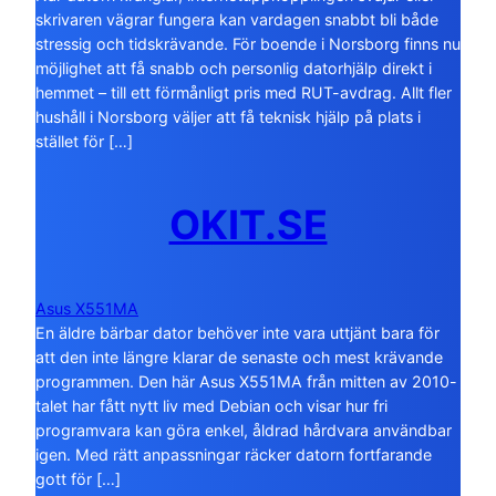
skrivaren vägrar fungera kan vardagen snabbt bli både
stressig och tidskrävande. För boende i Norsborg finns nu
möjlighet att få snabb och personlig datorhjälp direkt i
hemmet – till ett förmånligt pris med RUT-avdrag. Allt fler
hushåll i Norsborg väljer att få teknisk hjälp på plats i
stället för […]
OKIT.SE
Asus X551MA
En äldre bärbar dator behöver inte vara uttjänt bara för
att den inte längre klarar de senaste och mest krävande
programmen. Den här Asus X551MA från mitten av 2010-
talet har fått nytt liv med Debian och visar hur fri
programvara kan göra enkel, åldrad hårdvara användbar
igen. Med rätt anpassningar räcker datorn fortfarande
gott för […]