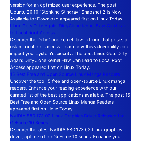
version for an optimized user experience. The post
Ubuntu 26.10 “Stonking Stingray” Snapshot 2 Is Now
Available for Download appeared first on Linux Today.
Linux Gets Dirty Again: DirtyClone Kernel Flaw Can Lead
to Local Root Access
Discover the DirtyClone kernel flaw in Linux that poses a
risk of local root access. Learn how this vulnerability can
impact your system's security. The post Linux Gets Dirty
Again: DirtyClone Kernel Flaw Can Lead to Local Root
Access appeared first on Linux Today.
15 Best Free and Open Source Linux Manga Readers
Uncover the top 15 free and open-source Linux manga
readers. Enhance your reading experience with our
curated list of the best applications available. The post 15
Best Free and Open Source Linux Manga Readers
appeared first on Linux Today.
NVIDIA 580.173.02 Linux Graphics Driver Released for
GeForce 10 Series
Discover the latest NVIDIA 580.173.02 Linux graphics
driver, optimized for GeForce 10 series. Enhance your