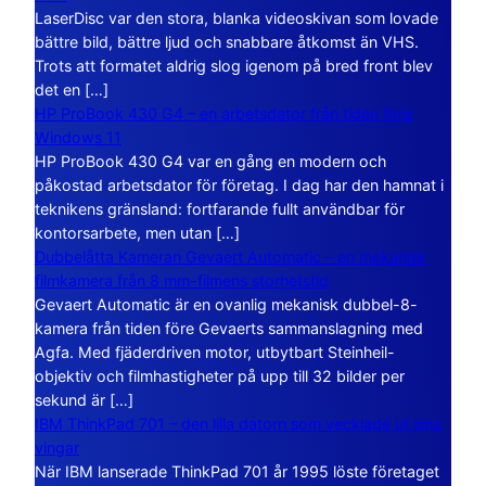
LaserDisc var den stora, blanka videoskivan som lovade
bättre bild, bättre ljud och snabbare åtkomst än VHS.
Trots att formatet aldrig slog igenom på bred front blev
det en […]
HP ProBook 430 G4 – en arbetsdator från tiden före
Windows 11
HP ProBook 430 G4 var en gång en modern och
påkostad arbetsdator för företag. I dag har den hamnat i
teknikens gränsland: fortfarande fullt användbar för
kontorsarbete, men utan […]
Dubbelåtta Kameran Gevaert Automatic – en mekanisk
filmkamera från 8 mm-filmens storhetstid
Gevaert Automatic är en ovanlig mekanisk dubbel-8-
kamera från tiden före Gevaerts sammanslagning med
Agfa. Med fjäderdriven motor, utbytbart Steinheil-
objektiv och filmhastigheter på upp till 32 bilder per
sekund är […]
IBM ThinkPad 701 – den lilla datorn som vecklade ut sina
vingar
När IBM lanserade ThinkPad 701 år 1995 löste företaget