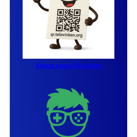
Skapa egna QR-koder