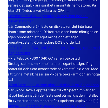
senare det självklara språket i miljontals hemdatorer. På
Atari ST fördes arvet vidare av GFA […]
Commodore DOS – operativsystemet som bodde i
diskettstationen
När Commodore 64 läste en diskett var det inte bara
datorn som arbetade. Diskettstationen hade nämligen en
egen processor, ett eget minne och ett eget
operativsystem. Commodore DOS gjorde […]
HP EliteBook x360 1040 G7 – en lyxig företagsdator med
lång batteritid
HP EliteBook x360 1040 G7 var en påkostad
företagsdator som kombinerade elegant design, lång
batteritid och flera avancerade säkerhetsfunktioner. Med
sitt tunna metallchassi, sin vikbara pekskärm och sin höga
[…]
Skool Daze – spelet som gjorde skolan till ett öppet kaos
När Skool Daze släpptes 1984 till ZX Spectrum var det
något helt annat än de flesta spel på marknaden. I stället
för rymdstrider och monster fick spelaren uppleva en […]
AmigaOS – operativsystemet som var före sin tid