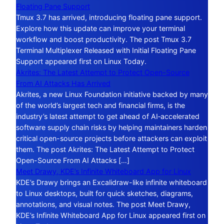
Floating Pane Support
Tmux 3.7 has arrived, introducing floating pane support.
Explore how this update can improve your terminal
workflow and boost productivity. The post Tmux 3.7
Terminal Multiplexer Released with Initial Floating Pane
Support appeared first on Linux Today.
Akrites: The Latest Attempt to Protect Open-Source
From AI Attacks Has Arrived
Akrites, a new Linux Foundation initiative backed by many
of the world’s largest tech and financial firms, is the
industry’s latest attempt to get ahead of AI‑accelerated
software supply chain risks by helping maintainers harden
critical open-source projects before attackers can exploit
them. The post Akrites: The Latest Attempt to Protect
Open-Source From AI Attacks […]
Meet Drawy, KDE’s Infinite Whiteboard App for Linux
KDE’s Drawy brings an Excalidraw-like infinite whiteboard
to Linux desktops, built for quick sketches, diagrams,
annotations, and visual notes. The post Meet Drawy,
KDE’s Infinite Whiteboard App for Linux appeared first on