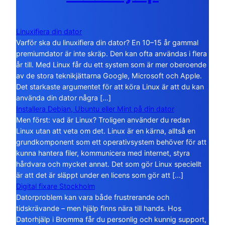
Linuxifiera din dator
Varför ska du linuxifiera din dator? En 10–15 år gammal
premiumdator är inte skräp. Den kan ofta användas i flera
år till. Med Linux får du ett system som är mer oberoende
av de stora teknikjättarna Google, Microsoft och Apple.
Det starkaste argumentet för att köra Linux är att du kan
använda din dator några […]
Installera Debian, Ubuntu eller Mint på din dator
Men först: vad är Linux? Troligen använder du redan
Linux utan att veta om det. Linux är en kärna, alltså en
grundkomponent som ett operativsystem behöver för att
kunna hantera filer, kommunicera med internet, styra
hårdvara och mycket annat. Det som gör Linux speciellt
är att det är släppt under en licens som gör att […]
Digital fixare Stockholm
Datorproblem kan vara både frustrerande och
tidskrävande – men hjälp finns nära till hands. Hos
Datorhjälp i Bromma får du personlig och kunnig support,