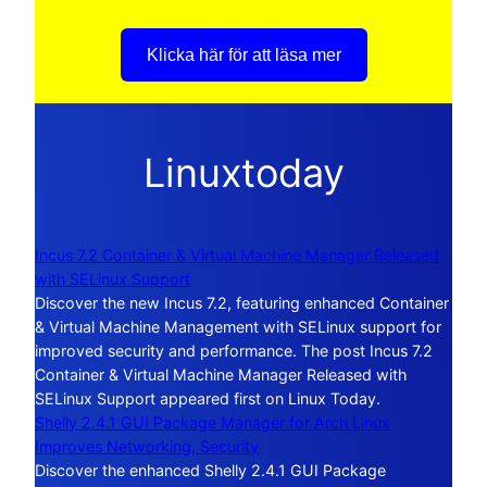
Klicka här för att läsa mer
Linuxtoday
Incus 7.2 Container & Virtual Machine Manager Released
with SELinux Support
Discover the new Incus 7.2, featuring enhanced Container
& Virtual Machine Management with SELinux support for
improved security and performance. The post Incus 7.2
Container & Virtual Machine Manager Released with
SELinux Support appeared first on Linux Today.
Shelly 2.4.1 GUI Package Manager for Arch Linux
Improves Networking, Security
Discover the enhanced Shelly 2.4.1 GUI Package