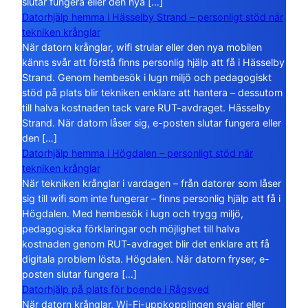
slutar fungera eller den nya […]
Datorhjälp hemma i Hässelby Strand – personligt stöd när
tekniken krånglar
När datorn krånglar, wifi strular eller den nya mobilen
känns svår att förstå finns personlig hjälp att få i Hässelby
Strand. Genom hembesök i lugn miljö och pedagogiskt
stöd på plats blir tekniken enklare att hantera – dessutom
till halva kostnaden tack vare RUT-avdraget. Hässelby
Strand. När datorn låser sig, e-posten slutar fungera eller
den […]
Datorhjälp hemma i Högdalen – personligt stöd när
tekniken krånglar
När tekniken krånglar i vardagen – från datorer som låser
sig till wifi som inte fungerar – finns personlig hjälp att få i
Högdalen. Med hembesök i lugn och trygg miljö,
pedagogiska förklaringar och möjlighet till halva
kostnaden genom RUT-avdraget blir det enklare att få
digitala problem lösta. Högdalen. När datorn fryser, e-
posten slutar fungera […]
Datorhjälp på plats för boende i Rågsved
När datorn krånglar, Wi-Fi-uppkopplingen svajar eller