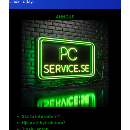
Linux Today.
ANNONS
Starta inte datorn?
Hjälp att byta datorn?
Trasig laptop