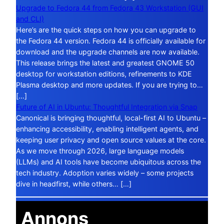
Upgrade to Fedora 44 from Fedora 43 Workstation (GUI
and CLI)
Here’s are the quick steps on how you can upgrade to
the Fedora 44 version. Fedora 44 is officially available for
download and the upgrade channels are now available.
This release brings the latest and greatest GNOME 50
desktop for workstation editions, refinements to KDE
Plasma desktop and more updates. If you are trying to…
[…]
Future of AI in Ubuntu: Thoughtful Integration via Snap
Canonical is bringing thoughtful, local-first AI to Ubuntu –
enhancing accessibility, enabling intelligent agents, and
keeping user privacy and open source values at the core.
As we move through 2026, large language models
(LLMs) and AI tools have become ubiquitous across the
tech industry. Adoption varies widely – some projects
dive in headfirst, while others… […]
Annons