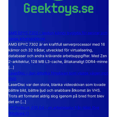
AMD EPYC 7302 – sexton kärnor byggda för servrar och
tunga arbetsstationer
AMD EPYC 7302 är en kraftfull serverprocessor med 16
kärnor och 32 trådar, utvecklad för virtualisering,
databaser och andra krävande arbetsuppgifter. Med Zen
2-arkitektur, 128 MB L3-cache, åttakanaligt DDR4-minne
[…]
LaserDisc – den jättelika filmskivan som visade vägen mot
DVD
LaserDisc var den stora, blanka videoskivan som lovade
bättre bild, bättre ljud och snabbare åtkomst än VHS.
Trots att formatet aldrig slog igenom på bred front blev
det en […]
HP ProBook 430 G4 – en arbetsdator från tiden före
Windows 11