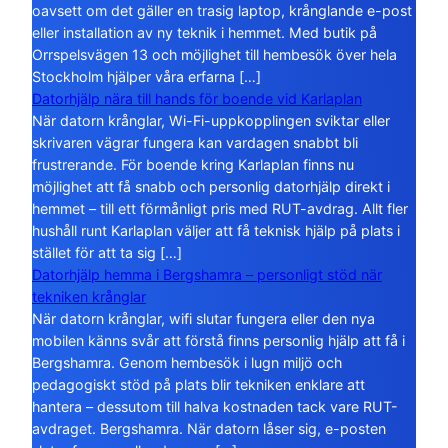
oavsett om det gäller en trasig laptop, krånglande e-post
eller installation av ny teknik i hemmet. Med butik på
Orrspelsvägen 13 och möjlighet till hembesök över hela
Stockholm hjälper våra erfarna […]
Datorhjälp nära till hands för boende vid Karlaplan
När datorn krånglar, Wi-Fi-uppkopplingen sviktar eller
skrivaren vägrar fungera kan vardagen snabbt bli
frustrerande. För boende kring Karlaplan finns nu
möjlighet att få snabb och personlig datorhjälp direkt i
hemmet – till ett förmånligt pris med RUT-avdrag. Allt fler
hushåll runt Karlaplan väljer att få teknisk hjälp på plats i
stället för att ta sig […]
Datorhjälp hemma i Bergshamra – personligt stöd när
tekniken krånglar
När datorn krånglar, wifi slutar fungera eller den nya
mobilen känns svår att förstå finns personlig hjälp att få i
Bergshamra. Genom hembesök i lugn miljö och
pedagogiskt stöd på plats blir tekniken enklare att
hantera – dessutom till halva kostnaden tack vare RUT-
avdraget. Bergshamra. När datorn låser sig, e-posten