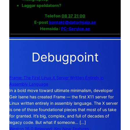
Laggar speldatorn?
Telefon
08 37 21 00
E-post
kontakt@datorhjalp.se
Hemsida :
PC-Service.se
Debugpoint
Frame: The First Linux X Server Written Entirely in
Assembly Language
In a bold move toward ultimate minimalism, developer
Geir Isene has created Frame — the first X11 server for
Linux written entirely in assembly language. The X server
is one of those foundational pieces that most of us take
for granted. It’s big, complex, and full of decades of
legacy code. But what if someone… […]
Weston 16.0 Released: Key New Features