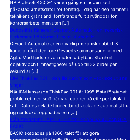
HP ProBook 430 G4 var en gång en modern och
påkostad arbetsdator för företag. I dag har den hamnat i
teknikens gränsland: fortfarande fullt användbar för
kontorsarbete, men utan […]
Dubbelåtta Kameran Gevaert Automatic – en mekanisk
filmkamera från 8 mm-filmens storhetstid
Gevaert Automatic är en ovanlig mekanisk dubbel-8-
kamera från tiden före Gevaerts sammanslagning med
Agfa. Med fjäderdriven motor, utbytbart Steinheil-
objektiv och filmhastigheter på upp till 32 bilder per
sekund är […]
IBM ThinkPad 701 – den lilla datorn som vecklade ut sina
vingar
När IBM lanserade ThinkPad 701 år 1995 löste företaget
problemet med små bärbara datorer på ett spektakulärt
sätt. Datorns delade tangentbord vecklade automatiskt ut
sig när locket öppnades och […]
Från stordator till Atari ST – historien om BASIC och GFA
BASIC
BASIC skapades på 1960-talet för att göra
programmering tillgänglig för vanliga studenter och blev