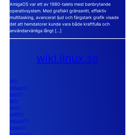
AmigaOS var ett av 1980-talets mest banbrytande
operativsystem. Med grafiskt gränssnitt, effektiv
multitasking, avancerat ljud och färgstark grafik visade
det att hemdatorer kunde vara både kraftfulla och
användarvänliga långt […]
wiki.linux.se
nl(1)
nohup(1)
pon(1)
ld(1)
nm(1)
ndiff(1)
gstack(1)
pmap(1)
hugetop(1)