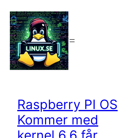
Hoppa
till
innehåll
Raspberry PI OS
Kommer med
kernel 6.6 får