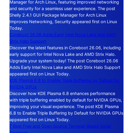
Manager for Arch Linux, featuring improved networking
and security for a seamless user experience. The post
Shelly 2.4.1 GUI Package Manager for Arch Linux
Improves Networking, Security appeared first on Linux
Today.
Coreboot 26.06 Adds Early Intel Nova Lake and AMD
Strix Halo Support
Discover the latest features in Coreboot 26.06, including
early support for Intel Nova Lake and AMD Strix Halo.
Upgrade your system today! The post Coreboot 26.06
Adds Early Intel Nova Lake and AMD Strix Halo Support
appeared first on Linux Today.
KDE Plasma 6.8 to Enable Triple Buffering by Default for
NVIDIA GPUs
Discover how KDE Plasma 6.8 enhances performance
with triple buffering enabled by default for NVIDIA GPUs,
improving your visual experience. The post KDE Plasma
6.8 to Enable Triple Buffering by Default for NVIDIA GPUs
appeared first on Linux Today.
7 Best Free and Open Source Terminal-Based Serial
Terminals