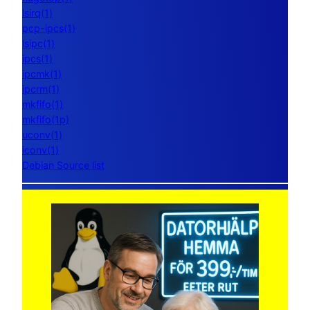
lsirq(1)
pcp-ipcs(1)
lsipc(1)
ipcs(1)
ipcmk(1)
ipcrm(1)
mkfifo(1)
mkfifo(1p)
uconv(1)
iconv(1)
Debian Source list