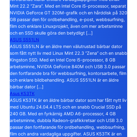
Mint 22.2 ”Zara”. Med en Intel Core i5-processor, separat
NVIDIA GeForce GT 320M-grafik och en hårddisk på 320
GB passar den för ordbehandling, e-post, webbsurfning,
film och enklare Linuxprojekt, även om mer arbetsminne
och en SSD skulle göra den betydligt […]
ASUS S551LN
ASUS S551LN är en äldre men välutrustad bärbar dator
som fått nytt liv med Linux Mint 22.3 ”Zena” och en snabb
Kingston SSD. Med en Intel Core i5-processor, 8 GB
arbetsminne, NVIDIA GeForce 840M och USB 3.0 passar
den fortfarande bra för webbsurfning, kontorsarbete, film
och enklare bildbehandling. ASUS S551LN är en äldre
bärbar dator […]
Asus K53TK
ASUS K53TK är en äldre bärbar dator som har fått nytt liv
med Ubuntu 24.04.4 LTS och en snabb Crucial SSD på
240 GB. Med en fyrkärnig AMD A6-processor, 4 GB
arbetsminne, dubbla Radeon-grafikkretsar och USB 3.0
passar den fortfarande för ordbehandling, webbsurfning,
film och andra vardagliga uppgifter. ASUS K53TK är en