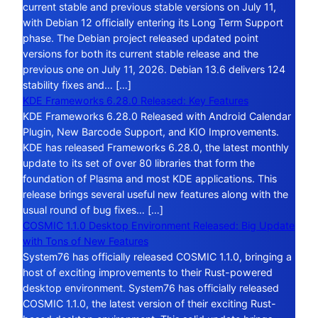
current stable and previous stable versions on July 11,
with Debian 12 officially entering its Long Term Support
phase. The Debian project released updated point
versions for both its current stable release and the
previous one on July 11, 2026. Debian 13.6 delivers 124
stability fixes and… […]
KDE Frameworks 6.28.0 Released: Key Features
KDE Frameworks 6.28.0 Released with Android Calendar
Plugin, New Barcode Support, and KIO Improvements.
KDE has released Frameworks 6.28.0, the latest monthly
update to its set of over 80 libraries that form the
foundation of Plasma and most KDE applications. This
release brings several useful new features along with the
usual round of bug fixes… […]
COSMIC 1.1.0 Desktop Environment Released: Big Update
with Tons of New Features
System76 has officially released COSMIC 1.1.0, bringing a
host of exciting improvements to their Rust-powered
desktop environment. System76 has officially released
COSMIC 1.1.0, the latest version of their exciting Rust-