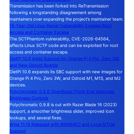
Transmission has been forked into ReTransmission
following a longstanding disagreement among
maintainers over expanding the project’s maintainer team.
18-Year-Old Linux Kernel Vulnerability Enables Root
Access and Container Escape
The SCTPhantom vulnerability, CVE-2026-64564,
affects Linux SCTP code and can be exploited for root
access and container escape.
DietPi 10.6 Adds Support for Orange Pi 4 Pro, Zero 3W,
and New Odroid Boards
DietPi 10.6 expands its SBC support with new images for
Orange Pi 4 Pro, Zero 3W, and Odroid M1, M1S, and M2
devices.
Polychromatic 0.9.8 OpenRazer Front-End Improves
Brightness Controls
Polychromatic 0.9.8 is out with Razer Blade 16 (2023)
support, a smoother brightness slider, improved icon
lookups, and several fixes.
Wine 11.15 Released with ARM64EC and Local NTLM
Support