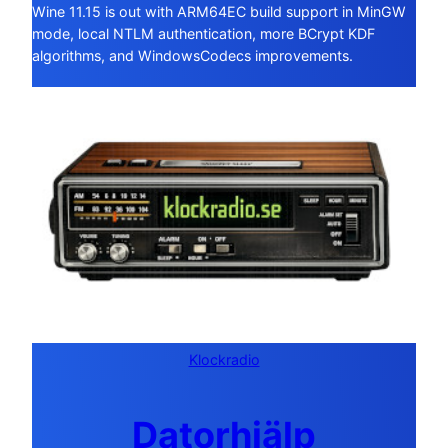
Wine 11.15 is out with ARM64EC build support in MinGW
mode, local NTLM authentication, more BCrypt KDF
algorithms, and WindowsCodecs improvements.
Klockradio
Datorhjälp