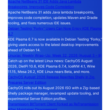
Apache NetBeans 31 IDE Adds Java Lambda
Breakpoints, Improves Code Completion
Apache NetBeans 31 adds Java lambda breakpoints,
improves code completion, updates Maven and Gradle
tooling, and fixes numerous IDE issues.
Debian Testing “Forky” Users Can Now Enjoy KDE Plasma
6.7
KDE Plasma 6.7 is now available in Debian Testing “Forky,”
giving users access to the latest desktop improvements
ahead of Debian 14.
Linuxiac Weekly Wrap-Up: Week 32, 2026 (August 3 – 9)
Catch up on the latest Linux news: CachyOS August
2026, DietPi 10.6, KDE Plasma 6.7.4, IceWM 4.1, Wine
11.15, Mesa 26.2, KDE Linux nears Beta, and more.
CachyOS August 2026 Release Rewrites Shelly in Zig,
Prepares Server Edition
CachyOS rolls out its August 2026 ISO with a Zig-based
Shelly package manager, revamped update tooling, and
experimental Server Edition profiles.
Transmission BitTorrent Client Forked as ReTransmission
After Maintainer Disagreement