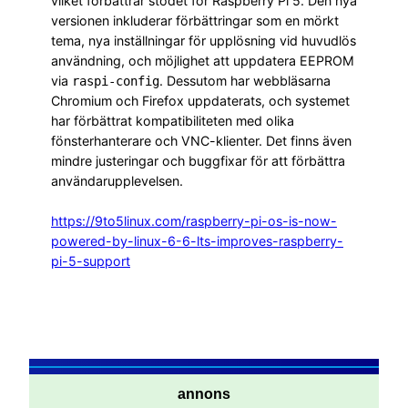
vilket förbättrar stödet för Raspberry Pi 5. Den nya
versionen inkluderar förbättringar som en mörkt
tema, nya inställningar för upplösning vid huvudlös
användning, och möjlighet att uppdatera EEPROM
via
. Dessutom har webbläsarna
raspi-config
Chromium och Firefox uppdaterats, och systemet
har förbättrat kompatibiliteten med olika
fönsterhanterare och VNC-klienter. Det finns även
mindre justeringar och buggfixar för att förbättra
användarupplevelsen.
https://9to5linux.com/raspberry-pi-os-is-now-
powered-by-linux-6-6-lts-improves-raspberry-
pi-5-support
annons