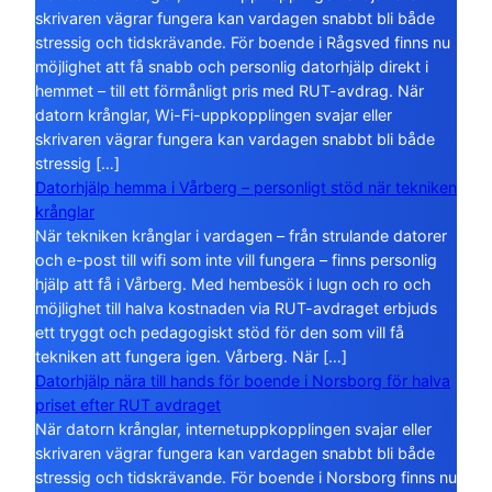
skrivaren vägrar fungera kan vardagen snabbt bli både
stressig och tidskrävande. För boende i Rågsved finns nu
möjlighet att få snabb och personlig datorhjälp direkt i
hemmet – till ett förmånligt pris med RUT-avdrag. När
datorn krånglar, Wi-Fi-uppkopplingen svajar eller
skrivaren vägrar fungera kan vardagen snabbt bli både
stressig […]
Datorhjälp hemma i Vårberg – personligt stöd när tekniken
krånglar
När tekniken krånglar i vardagen – från strulande datorer
och e-post till wifi som inte vill fungera – finns personlig
hjälp att få i Vårberg. Med hembesök i lugn och ro och
möjlighet till halva kostnaden via RUT-avdraget erbjuds
ett tryggt och pedagogiskt stöd för den som vill få
tekniken att fungera igen. Vårberg. När […]
Datorhjälp nära till hands för boende i Norsborg för halva
priset efter RUT avdraget
När datorn krånglar, internetuppkopplingen svajar eller
skrivaren vägrar fungera kan vardagen snabbt bli både
stressig och tidskrävande. För boende i Norsborg finns nu