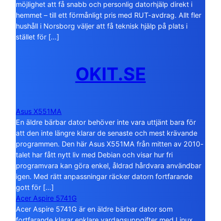
möjlighet att få snabb och personlig datorhjälp direkt i
hemmet – till ett förmånligt pris med RUT-avdrag. Allt fler
hushåll i Norsborg väljer att få teknisk hjälp på plats i
stället för […]
OKIT.SE
Asus X551MA
En äldre bärbar dator behöver inte vara uttjänt bara för
att den inte längre klarar de senaste och mest krävande
programmen. Den här Asus X551MA från mitten av 2010-
talet har fått nytt liv med Debian och visar hur fri
programvara kan göra enkel, åldrad hårdvara användbar
igen. Med rätt anpassningar räcker datorn fortfarande
gott för […]
Acer Aspire 5741G
Acer Aspire 5741G är en äldre bärbar dator som
fortfarande klarar enklare vardagsuppgifter med Linux