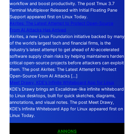
workflow and boost productivity. The post Tmux 3.7
Terminal Multiplexer Released with Initial Floating Pane
Support appeared first on Linux Today.
Akrites: The Latest Attempt to Protect Open-Source
From AI Attacks Has Arrived
Akrites, a new Linux Foundation initiative backed by many
of the world’s largest tech and financial firms, is the
industry’s latest attempt to get ahead of AI‑accelerated
software supply chain risks by helping maintainers harden
critical open-source projects before attackers can exploit
them. The post Akrites: The Latest Attempt to Protect
Open-Source From AI Attacks […]
Meet Drawy, KDE’s Infinite Whiteboard App for Linux
KDE’s Drawy brings an Excalidraw-like infinite whiteboard
to Linux desktops, built for quick sketches, diagrams,
annotations, and visual notes. The post Meet Drawy,
KDE’s Infinite Whiteboard App for Linux appeared first on
Linux Today.
ANNONS