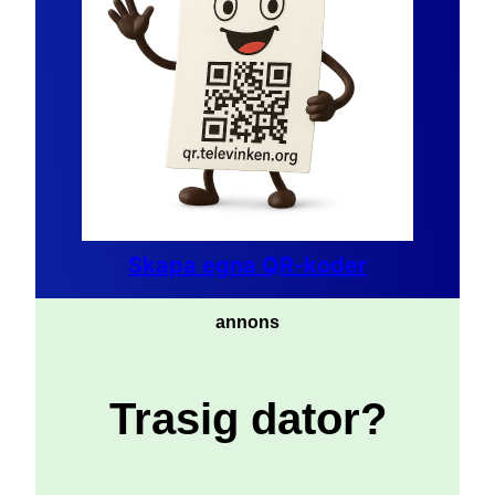
Skapa egna QR-koder
annons
Trasig dator?