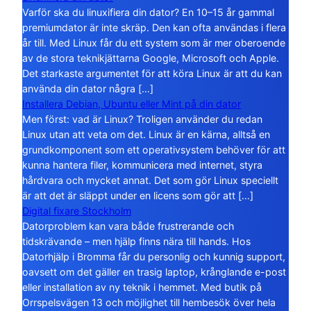
Varför ska du linuxifiera din dator? En 10–15 år gammal
premiumdator är inte skräp. Den kan ofta användas i flera
år till. Med Linux får du ett system som är mer oberoende
av de stora teknikjättarna Google, Microsoft och Apple.
Det starkaste argumentet för att köra Linux är att du kan
använda din dator några […]
Installera Debian, Ubuntu eller Mint på din dator
Men först: vad är Linux? Troligen använder du redan
Linux utan att veta om det. Linux är en kärna, alltså en
grundkomponent som ett operativsystem behöver för att
kunna hantera filer, kommunicera med internet, styra
hårdvara och mycket annat. Det som gör Linux speciellt
är att det är släppt under en licens som gör att […]
Digital fixare Stockholm
Datorproblem kan vara både frustrerande och
tidskrävande – men hjälp finns nära till hands. Hos
Datorhjälp i Bromma får du personlig och kunnig support,
oavsett om det gäller en trasig laptop, krånglande e-post
eller installation av ny teknik i hemmet. Med butik på
Orrspelsvägen 13 och möjlighet till hembesök över hela