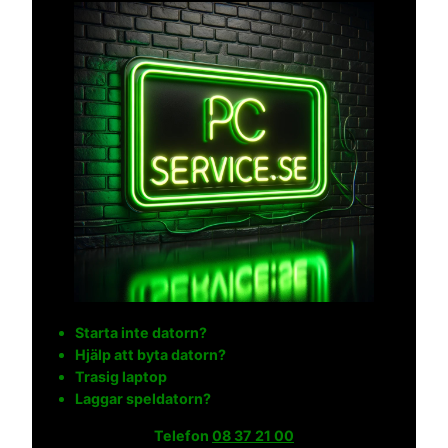
Starta inte datorn?
Hjälp att byta datorn?
Trasig laptop
Laggar speldatorn?
Telefon
08 37 21 00