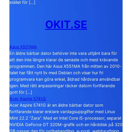
stället för […]
OKIT.SE
Asus X551MA
En äldre bärbar dator behöver inte vara uttjänt bara för
att den inte längre klarar de senaste och mest krävande
programmen. Den här Asus X551MA från mitten av 2010-
talet har fått nytt liv med Debian och visar hur fri
programvara kan göra enkel, åldrad hårdvara användbar
igen. Med rätt anpassningar räcker datorn fortfarande
gott för […]
Acer Aspire 5741G
Acer Aspire 5741G är en äldre bärbar dator som
fortfarande klarar enklare vardagsuppgifter med Linux
Mint 22.2 ”Zara”. Med en Intel Core i5-processor, separat
NVIDIA GeForce GT 320M-grafik och en hårddisk på 320
GB passar den för ordbehandling, e-post, webbsurfning,