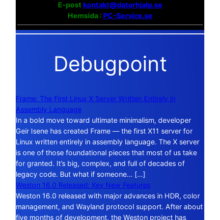
E-post
kontakt@datorhjalp.se
Hemsida :
PC-Service.se
Debugpoint
Frame: The First Linux X Server Written Entirely in
Assembly Language
In a bold move toward ultimate minimalism, developer
Geir Isene has created Frame — the first X11 server for
Linux written entirely in assembly language. The X server
is one of those foundational pieces that most of us take
for granted. It’s big, complex, and full of decades of
legacy code. But what if someone… […]
Weston 16.0 Released: Key New Features
Weston 16.0 released with major advances in HDR, color
management, and Wayland protocol support. After about
five months of development, the Weston project has