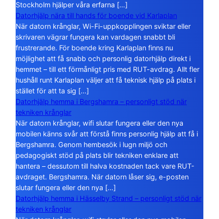
Stockholm hjälper våra erfarna […]
Datorhjälp nära till hands för boende vid Karlaplan
När datorn krånglar, Wi-Fi-uppkopplingen sviktar eller
skrivaren vägrar fungera kan vardagen snabbt bli
frustrerande. För boende kring Karlaplan finns nu
möjlighet att få snabb och personlig datorhjälp direkt i
hemmet – till ett förmånligt pris med RUT-avdrag. Allt fler
hushåll runt Karlaplan väljer att få teknisk hjälp på plats i
stället för att ta sig […]
Datorhjälp hemma i Bergshamra – personligt stöd när
tekniken krånglar
När datorn krånglar, wifi slutar fungera eller den nya
mobilen känns svår att förstå finns personlig hjälp att få i
Bergshamra. Genom hembesök i lugn miljö och
pedagogiskt stöd på plats blir tekniken enklare att
hantera – dessutom till halva kostnaden tack vare RUT-
avdraget. Bergshamra. När datorn låser sig, e-posten
slutar fungera eller den nya […]
Datorhjälp hemma i Hässelby Strand – personligt stöd när
tekniken krånglar