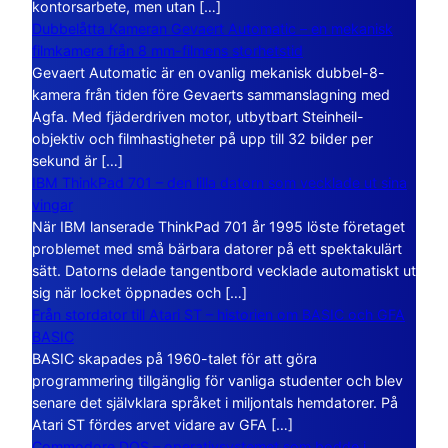
kontorsarbete, men utan […]
Dubbelåtta Kameran Gevaert Automatic – en mekanisk
filmkamera från 8 mm-filmens storhetstid
Gevaert Automatic är en ovanlig mekanisk dubbel-8-
kamera från tiden före Gevaerts sammanslagning med
Agfa. Med fjäderdriven motor, utbytbart Steinheil-
objektiv och filmhastigheter på upp till 32 bilder per
sekund är […]
IBM ThinkPad 701 – den lilla datorn som vecklade ut sina
vingar
När IBM lanserade ThinkPad 701 år 1995 löste företaget
problemet med små bärbara datorer på ett spektakulärt
sätt. Datorns delade tangentbord vecklade automatiskt ut
sig när locket öppnades och […]
Från stordator till Atari ST – historien om BASIC och GFA
BASIC
BASIC skapades på 1960-talet för att göra
programmering tillgänglig för vanliga studenter och blev
senare det självklara språket i miljontals hemdatorer. På
Atari ST fördes arvet vidare av GFA […]
Commodore DOS – operativsystemet som bodde i