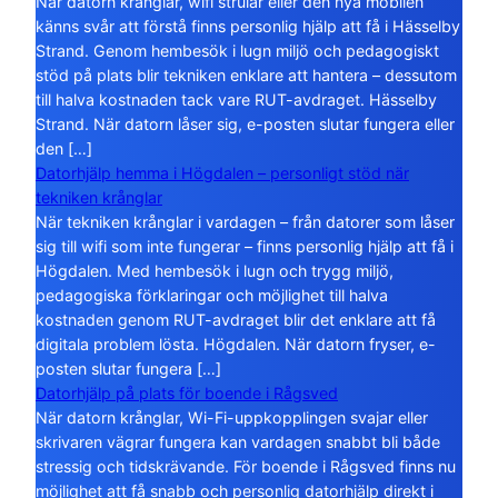
När datorn krånglar, wifi strular eller den nya mobilen
känns svår att förstå finns personlig hjälp att få i Hässelby
Strand. Genom hembesök i lugn miljö och pedagogiskt
stöd på plats blir tekniken enklare att hantera – dessutom
till halva kostnaden tack vare RUT-avdraget. Hässelby
Strand. När datorn låser sig, e-posten slutar fungera eller
den […]
Datorhjälp hemma i Högdalen – personligt stöd när
tekniken krånglar
När tekniken krånglar i vardagen – från datorer som låser
sig till wifi som inte fungerar – finns personlig hjälp att få i
Högdalen. Med hembesök i lugn och trygg miljö,
pedagogiska förklaringar och möjlighet till halva
kostnaden genom RUT-avdraget blir det enklare att få
digitala problem lösta. Högdalen. När datorn fryser, e-
posten slutar fungera […]
Datorhjälp på plats för boende i Rågsved
När datorn krånglar, Wi-Fi-uppkopplingen svajar eller
skrivaren vägrar fungera kan vardagen snabbt bli både
stressig och tidskrävande. För boende i Rågsved finns nu
möjlighet att få snabb och personlig datorhjälp direkt i