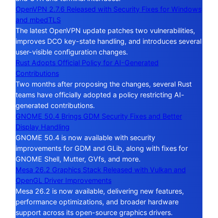
OpenVPN 2.7.6 Released with Security Fixes for Windows
and mbedTLS
The latest OpenVPN update patches two vulnerabilities,
improves DCO key-state handling, and introduces several
user-visible configuration changes.
Rust Adopts Official Policy for AI-Generated
Contributions
Two months after proposing the changes, several Rust
teams have officially adopted a policy restricting AI-
generated contributions.
GNOME 50.4 Brings GDM Security Fixes and Better
Display Handling
GNOME 50.4 is now available with security
improvements for GDM and GLib, along with fixes for
GNOME Shell, Mutter, GVfs, and more.
Mesa 26.2 Graphics Stack Released with Vulkan and
OpenGL Driver Improvements
Mesa 26.2 is now available, delivering new features,
performance optimizations, and broader hardware
support across its open-source graphics drivers.