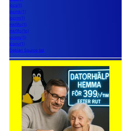
ipcs(1)
ipcmk(1)
ipcrm(1)
mkfifo(1)
mkfifo(1p)
uconv(1)
iconv(1)
Debian Source list