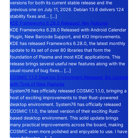
versions for both its current stable release and the
previous one on July 11, 2026. Debian 13.6 delivers 124
stability fixes and… […]
KDE Frameworks 6.28.0 Released: Key Features
KDE Frameworks 6.28.0 Released with Android Calendar
Plugin, New Barcode Support, and KIO Improvements.
KDE has released Frameworks 6.28.0, the latest monthly
update to its set of over 80 libraries that form the
foundation of Plasma and most KDE applications. This
release brings several useful new features along with the
usual round of bug fixes… […]
COSMIC 1.1.0 Desktop Environment Released: Big Update
with Tons of New Features
System76 has officially released COSMIC 1.1.0, bringing a
host of exciting improvements to their Rust-powered
desktop environment. System76 has officially released
COSMIC 1.1.0, the latest version of their exciting Rust-
based desktop environment. This solid update brings
many practical improvements across the board, making
COSMIC even more polished and enjoyable to use. I have