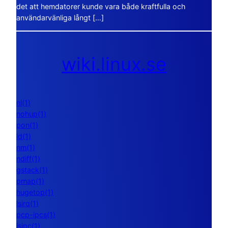
det att hemdatorer kunde vara både kraftfulla och
användarvänliga långt […]
wiki.linux.se
nl(1)
nohup(1)
pon(1)
ld(1)
nm(1)
ndiff(1)
gstack(1)
pmap(1)
hugetop(1)
lsirq(1)
pcp-ipcs(1)
lsipc(1)