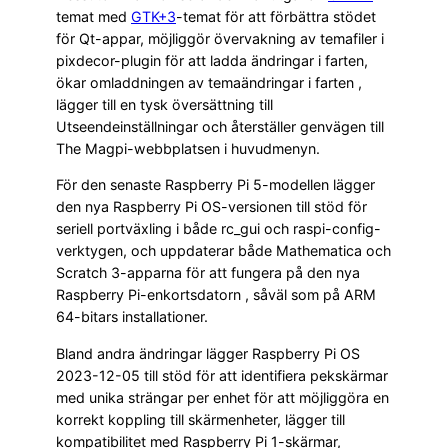
temat med
GTK+3
-temat för att förbättra stödet
för Qt-appar, möjliggör övervakning av temafiler i
pixdecor-plugin för att ladda ändringar i farten,
ökar omladdningen av temaändringar i farten ,
lägger till en tysk översättning till
Utseendeinställningar och återställer genvägen till
The Magpi-webbplatsen i huvudmenyn.
För den senaste Raspberry Pi 5-modellen lägger
den nya Raspberry Pi OS-versionen till stöd för
seriell portväxling i både rc_gui och raspi-config-
verktygen, och uppdaterar både Mathematica och
Scratch 3-apparna för att fungera på den nya
Raspberry Pi-enkortsdatorn , såväl som på ARM
64-bitars installationer.
Bland andra ändringar lägger Raspberry Pi OS
2023-12-05 till stöd för att identifiera pekskärmar
med unika strängar per enhet för att möjliggöra en
korrekt koppling till skärmenheter, lägger till
kompatibilitet med Raspberry Pi 1-skärmar,