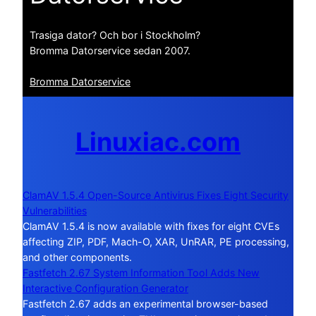
Trasiga dator? Och bor i Stockholm?
Bromma Datorservice sedan 2007.
Bromma Datorservice
Linuxiac.com
ClamAV 1.5.4 Open-Source Antivirus Fixes Eight Security
Vulnerabilities
ClamAV 1.5.4 is now available with fixes for eight CVEs
affecting ZIP, PDF, Mach-O, XAR, UnRAR, PE processing,
and other components.
Fastfetch 2.67 System Information Tool Adds New
Interactive Configuration Generator
Fastfetch 2.67 adds an experimental browser-based