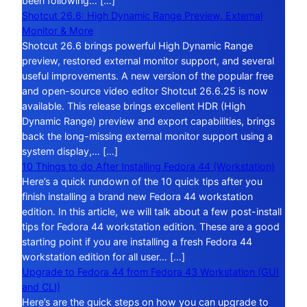
been following… […]
Shotcut 26.6: High Dynamic Range Preview, External
Monitor & More
Shotcut 26.6 brings powerful High Dynamic Range
preview, restored external monitor support, and several
useful improvements. A new version of the popular free
and open-source video editor Shotcut 26.6.25 is now
available. This release brings excellent HDR (High
Dynamic Range) preview and export capabilities, brings
back the long-missing external monitor support using a
system display,… […]
10 Things to do After Installing Fedora 44 (Workstation)
Here’s a quick rundown of the 10 quick tips after you
finish installing a brand new Fedora 44 workstation
edition. In this article, we will talk about a few post-install
tips for Fedora 44 workstation edition. These are a good
starting point if you are installing a fresh Fedora 44
workstation edition for all user… […]
Upgrade to Fedora 44 from Fedora 43 Workstation (GUI
and CLI)
Here’s are the quick steps on how you can upgrade to