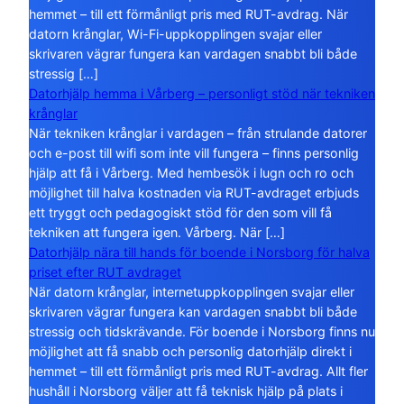
hemmet – till ett förmånligt pris med RUT-avdrag. När
datorn krånglar, Wi-Fi-uppkopplingen svajar eller
skrivaren vägrar fungera kan vardagen snabbt bli både
stressig […]
Datorhjälp hemma i Vårberg – personligt stöd när tekniken
krånglar
När tekniken krånglar i vardagen – från strulande datorer
och e-post till wifi som inte vill fungera – finns personlig
hjälp att få i Vårberg. Med hembesök i lugn och ro och
möjlighet till halva kostnaden via RUT-avdraget erbjuds
ett tryggt och pedagogiskt stöd för den som vill få
tekniken att fungera igen. Vårberg. När […]
Datorhjälp nära till hands för boende i Norsborg för halva
priset efter RUT avdraget
När datorn krånglar, internetuppkopplingen svajar eller
skrivaren vägrar fungera kan vardagen snabbt bli både
stressig och tidskrävande. För boende i Norsborg finns nu
möjlighet att få snabb och personlig datorhjälp direkt i
hemmet – till ett förmånligt pris med RUT-avdrag. Allt fler
hushåll i Norsborg väljer att få teknisk hjälp på plats i