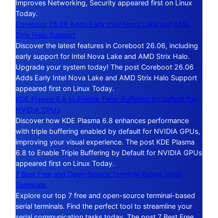
Improves Networking, Security appeared first on Linux
Today.
Coreboot 26.06 Adds Early Intel Nova Lake and AMD
Strix Halo Support
Discover the latest features in Coreboot 26.06, including
early support for Intel Nova Lake and AMD Strix Halo.
Upgrade your system today! The post Coreboot 26.06
Adds Early Intel Nova Lake and AMD Strix Halo Support
appeared first on Linux Today.
KDE Plasma 6.8 to Enable Triple Buffering by Default for
NVIDIA GPUs
Discover how KDE Plasma 6.8 enhances performance
with triple buffering enabled by default for NVIDIA GPUs,
improving your visual experience. The post KDE Plasma
6.8 to Enable Triple Buffering by Default for NVIDIA GPUs
appeared first on Linux Today.
7 Best Free and Open Source Terminal-Based Serial
Terminals
Explore our top 7 free and open-source terminal-based
serial terminals. Find the perfect tool to streamline your
serial communication tasks today. The post 7 Best Free