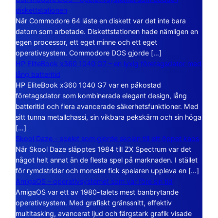
diskettstationen
När Commodore 64 läste en diskett var det inte bara
datorn som arbetade. Diskettstationen hade nämligen en
egen processor, ett eget minne och ett eget
operativsystem. Commodore DOS gjorde […]
HP EliteBook x360 1040 G7 – en lyxig företagsdator med
lång batteritid
HP EliteBook x360 1040 G7 var en påkostad
företagsdator som kombinerade elegant design, lång
batteritid och flera avancerade säkerhetsfunktioner. Med
sitt tunna metallchassi, sin vikbara pekskärm och sin höga
[…]
Skool Daze – spelet som gjorde skolan till ett öppet kaos
När Skool Daze släpptes 1984 till ZX Spectrum var det
något helt annat än de flesta spel på marknaden. I stället
för rymdstrider och monster fick spelaren uppleva en […]
AmigaOS – operativsystemet som var före sin tid
AmigaOS var ett av 1980-talets mest banbrytande
operativsystem. Med grafiskt gränssnitt, effektiv
multitasking, avancerat ljud och färgstark grafik visade