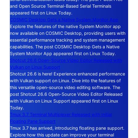
and Open Source Terminal-Based Serial Terminals
appeared first on Linux Today.
COSMIC Desktop Gets a Native System Monitor App
Explore the features of the native System Monitor app
now available on COSMIC Desktop, providing users with
essential performance tracking and system management
capabilities. The post COSMIC Desktop Gets a Native
System Monitor App appeared first on Linux Today.
Shotcut 26.6 Open-Source Video Editor Released with
Vulkan on Linux Support
Shotcut 26.6 is here! Experience enhanced performance
with Vulkan support on Linux. Dive into the features of
this versatile open-source video editing software. The
post Shotcut 26.6 Open-Source Video Editor Released
with Vulkan on Linux Support appeared first on Linux
Today.
Tmux 3.7 Terminal Multiplexer Released with Initial
Floating Pane Support
Tmux 3.7 has arrived, introducing floating pane support.
Explore how this update can improve your terminal