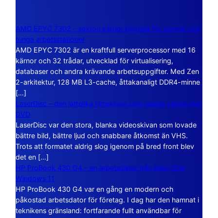
AMD EPYC 7302 – sexton kärnor byggda för servrar och
tunga arbetsstationer
AMD EPYC 7302 är en kraftfull serverprocessor med 16
kärnor och 32 trådar, utvecklad för virtualisering,
databaser och andra krävande arbetsuppgifter. Med Zen
2-arkitektur, 128 MB L3-cache, åttakanaligt DDR4-minne
[…]
LaserDisc – den jättelika filmskivan som visade vägen mot
DVD
LaserDisc var den stora, blanka videoskivan som lovade
bättre bild, bättre ljud och snabbare åtkomst än VHS.
Trots att formatet aldrig slog igenom på bred front blev
det en […]
HP ProBook 430 G4 – en arbetsdator från tiden före
Windows 11
HP ProBook 430 G4 var en gång en modern och
påkostad arbetsdator för företag. I dag har den hamnat i
teknikens gränsland: fortfarande fullt användbar för