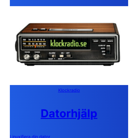
Klockradio
Datorhjälp
Linuxifiera din dator