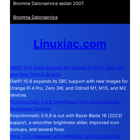
Bromma Datorservice sedan 2007.
Bromma Datorservice
Linuxiac.com
DietPi 10.6 Adds Support for Orange Pi 4 Pro, Zero 3W,
and New Odroid Boards
DietPi 10.6 expands its SBC support with new images for
Orange Pi 4 Pro, Zero 3W, and Odroid M1, M1S, and M2
devices.
Polychromatic 0.9.8 OpenRazer Front-End Improves
Brightness Controls
Polychromatic 0.9.8 is out with Razer Blade 16 (2023)
support, a smoother brightness slider, improved icon
lookups, and several fixes.
Wine 11.15 Released with ARM64EC and Local NTLM