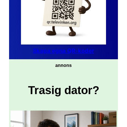
Skapa egna QR-koder
annons
Trasig dator?