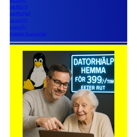
ipcrm(1)
mkfifo(1)
mkfifo(1p)
uconv(1)
iconv(1)
Debian Source list