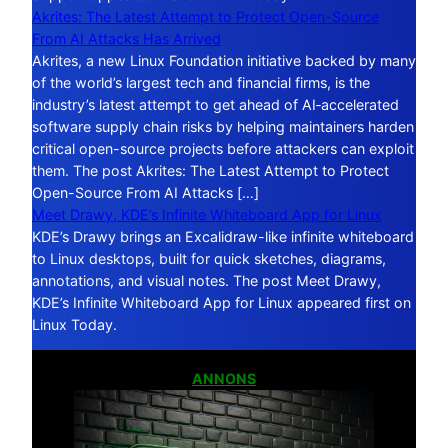
Akrites: The Latest Attempt to Protect Open-Source
From AI Attacks Has Arrived
Akrites, a new Linux Foundation initiative backed by many
of the world’s largest tech and financial firms, is the
industry’s latest attempt to get ahead of AI‑accelerated
software supply chain risks by helping maintainers harden
critical open-source projects before attackers can exploit
them. The post Akrites: The Latest Attempt to Protect
Open-Source From AI Attacks […]
Meet Drawy, KDE’s Infinite Whiteboard App for Linux
KDE’s Drawy brings an Excalidraw-like infinite whiteboard
to Linux desktops, built for quick sketches, diagrams,
annotations, and visual notes. The post Meet Drawy,
KDE’s Infinite Whiteboard App for Linux appeared first on
Linux Today.
ANNONS