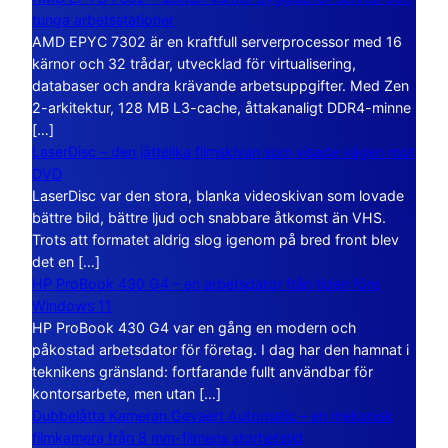
tunga arbetsstationer
AMD EPYC 7302 är en kraftfull serverprocessor med 16
kärnor och 32 trådar, utvecklad för virtualisering,
databaser och andra krävande arbetsuppgifter. Med Zen
2-arkitektur, 128 MB L3-cache, åttakanaligt DDR4-minne
[…]
LaserDisc – den jättelika filmskivan som visade vägen mot
DVD
LaserDisc var den stora, blanka videoskivan som lovade
bättre bild, bättre ljud och snabbare åtkomst än VHS.
Trots att formatet aldrig slog igenom på bred front blev
det en […]
HP ProBook 430 G4 – en arbetsdator från tiden före
Windows 11
HP ProBook 430 G4 var en gång en modern och
påkostad arbetsdator för företag. I dag har den hamnat i
teknikens gränsland: fortfarande fullt användbar för
kontorsarbete, men utan […]
Dubbelåtta Kameran Gevaert Automatic – en mekanisk
filmkamera från 8 mm-filmens storhetstid