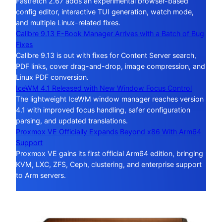
Fastfetch 2.67 adds an experimental browser-based
config editor, interactive TUI generation, watch mode,
and multiple Linux-related fixes.
Calibre 9.13 E-Book Manager Arrives with a Batch of Bug
Fixes
Calibre 9.13 is out with fixes for Content Server search,
PDF links, cover drag-and-drop, image compression, and
Linux PDF conversion.
IceWM 4.1 Released with New Window Focus Control
The lightweight IceWM window manager reaches version
4.1 with improved focus handling, safer configuration
parsing, and updated translations.
Proxmox VE Officially Expands Beyond x86 With Arm64
Support
Proxmox VE gains its first official Arm64 edition, bringing
KVM, LXC, ZFS, Ceph, clustering, and enterprise support
to Arm servers.