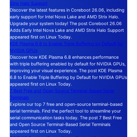
Strix Halo Support
Discover the latest features in Coreboot 26.06, including
early support for Intel Nova Lake and AMD Strix Halo.
Upgrade your system today! The post Coreboot 26.06
Adds Early Intel Nova Lake and AMD Strix Halo Support
appeared first on Linux Today.
KDE Plasma 6.8 to Enable Triple Buffering by Default for
NVIDIA GPUs
Discover how KDE Plasma 6.8 enhances performance
with triple buffering enabled by default for NVIDIA GPUs,
improving your visual experience. The post KDE Plasma
6.8 to Enable Triple Buffering by Default for NVIDIA GPUs
appeared first on Linux Today.
7 Best Free and Open Source Terminal-Based Serial
Terminals
Explore our top 7 free and open-source terminal-based
serial terminals. Find the perfect tool to streamline your
serial communication tasks today. The post 7 Best Free
and Open Source Terminal-Based Serial Terminals
appeared first on Linux Today.