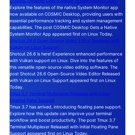
COSMIC Desktop Gets a Native System Monitor App
Explore the features of the native System Monitor app
now available on COSMIC Desktop, providing users with
essential performance tracking and system management
capabilities. The post COSMIC Desktop Gets a Native
System Monitor App appeared first on Linux Today.
Shotcut 26.6 Open-Source Video Editor Released with
Vulkan on Linux Support
Shotcut 26.6 is here! Experience enhanced performance
with Vulkan support on Linux. Dive into the features of
this versatile open-source video editing software. The
post Shotcut 26.6 Open-Source Video Editor Released
with Vulkan on Linux Support appeared first on Linux
Today.
Tmux 3.7 Terminal Multiplexer Released with Initial
Floating Pane Support
Tmux 3.7 has arrived, introducing floating pane support.
Explore how this update can improve your terminal
workflow and boost productivity. The post Tmux 3.7
Terminal Multiplexer Released with Initial Floating Pane
Support appeared first on Linux Today.