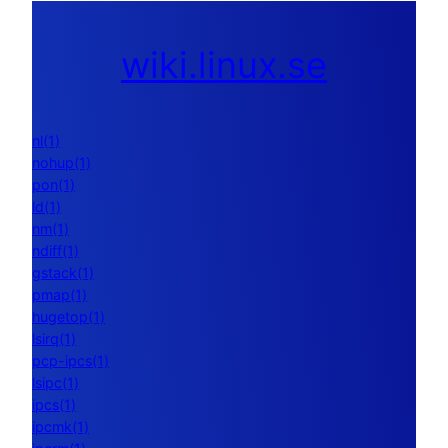
wiki.linux.se
nl(1)
nohup(1)
pon(1)
ld(1)
nm(1)
ndiff(1)
gstack(1)
pmap(1)
hugetop(1)
lsirq(1)
pcp-ipcs(1)
lsipc(1)
ipcs(1)
ipcmk(1)