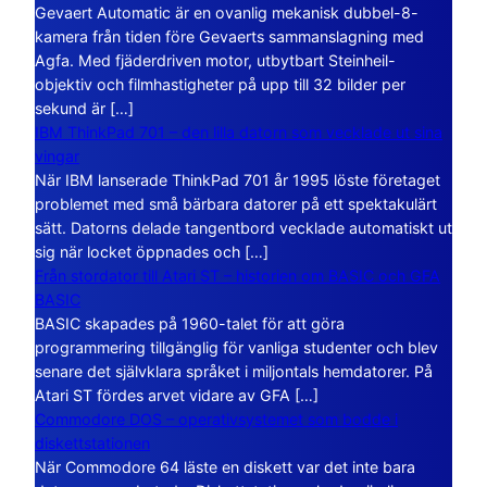
Gevaert Automatic är en ovanlig mekanisk dubbel-8-
kamera från tiden före Gevaerts sammanslagning med
Agfa. Med fjäderdriven motor, utbytbart Steinheil-
objektiv och filmhastigheter på upp till 32 bilder per
sekund är […]
IBM ThinkPad 701 – den lilla datorn som vecklade ut sina
vingar
När IBM lanserade ThinkPad 701 år 1995 löste företaget
problemet med små bärbara datorer på ett spektakulärt
sätt. Datorns delade tangentbord vecklade automatiskt ut
sig när locket öppnades och […]
Från stordator till Atari ST – historien om BASIC och GFA
BASIC
BASIC skapades på 1960-talet för att göra
programmering tillgänglig för vanliga studenter och blev
senare det självklara språket i miljontals hemdatorer. På
Atari ST fördes arvet vidare av GFA […]
Commodore DOS – operativsystemet som bodde i
diskettstationen
När Commodore 64 läste en diskett var det inte bara