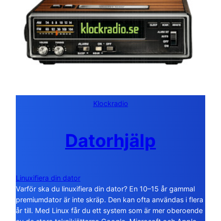
Klockradio
Datorhjälp
Linuxifiera din dator
Varför ska du linuxifiera din dator? En 10–15 år gammal
premiumdator är inte skräp. Den kan ofta användas i flera
år till. Med Linux får du ett system som är mer oberoende