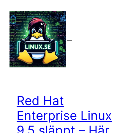
Hoppa
till
innehåll
Red Hat
Enterprise Linux
9.5 släppt – Här