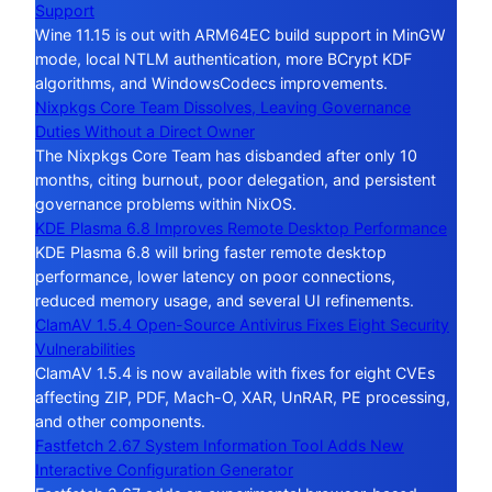
Support
Wine 11.15 is out with ARM64EC build support in MinGW
mode, local NTLM authentication, more BCrypt KDF
algorithms, and WindowsCodecs improvements.
Nixpkgs Core Team Dissolves, Leaving Governance
Duties Without a Direct Owner
The Nixpkgs Core Team has disbanded after only 10
months, citing burnout, poor delegation, and persistent
governance problems within NixOS.
KDE Plasma 6.8 Improves Remote Desktop Performance
KDE Plasma 6.8 will bring faster remote desktop
performance, lower latency on poor connections,
reduced memory usage, and several UI refinements.
ClamAV 1.5.4 Open-Source Antivirus Fixes Eight Security
Vulnerabilities
ClamAV 1.5.4 is now available with fixes for eight CVEs
affecting ZIP, PDF, Mach-O, XAR, UnRAR, PE processing,
and other components.
Fastfetch 2.67 System Information Tool Adds New
Interactive Configuration Generator