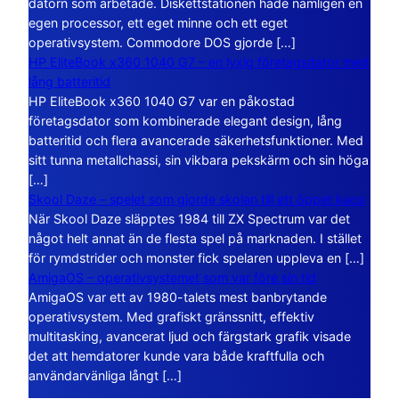
datorn som arbetade. Diskettstationen hade nämligen en
egen processor, ett eget minne och ett eget
operativsystem. Commodore DOS gjorde […]
HP EliteBook x360 1040 G7 – en lyxig företagsdator med
lång batteritid
HP EliteBook x360 1040 G7 var en påkostad
företagsdator som kombinerade elegant design, lång
batteritid och flera avancerade säkerhetsfunktioner. Med
sitt tunna metallchassi, sin vikbara pekskärm och sin höga
[…]
Skool Daze – spelet som gjorde skolan till ett öppet kaos
När Skool Daze släpptes 1984 till ZX Spectrum var det
något helt annat än de flesta spel på marknaden. I stället
för rymdstrider och monster fick spelaren uppleva en […]
AmigaOS – operativsystemet som var före sin tid
AmigaOS var ett av 1980-talets mest banbrytande
operativsystem. Med grafiskt gränssnitt, effektiv
multitasking, avancerat ljud och färgstark grafik visade
det att hemdatorer kunde vara både kraftfulla och
användarvänliga långt […]