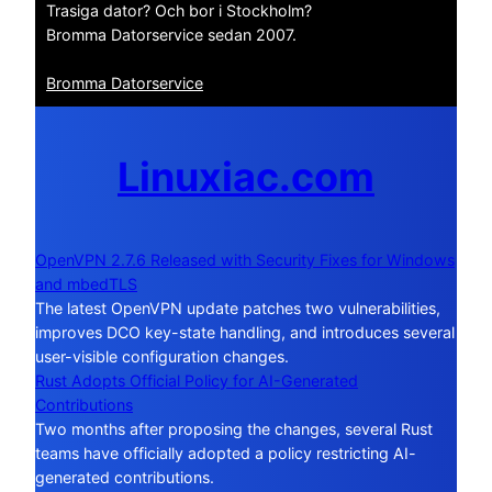
Trasiga dator? Och bor i Stockholm?
Bromma Datorservice sedan 2007.
Bromma Datorservice
Linuxiac.com
OpenVPN 2.7.6 Released with Security Fixes for Windows
and mbedTLS
The latest OpenVPN update patches two vulnerabilities,
improves DCO key-state handling, and introduces several
user-visible configuration changes.
Rust Adopts Official Policy for AI-Generated
Contributions
Two months after proposing the changes, several Rust
teams have officially adopted a policy restricting AI-
generated contributions.