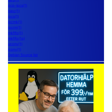
pcp-ipcs(1)
lsipc(1)
ipcs(1)
ipcmk(1)
ipcrm(1)
mkfifo(1)
mkfifo(1p)
uconv(1)
iconv(1)
Debian Source list