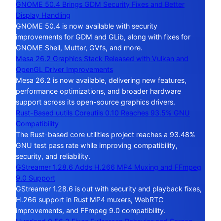
GNOME 50.4 Brings GDM Security Fixes and Better
Display Handling
GNOME 50.4 is now available with security
improvements for GDM and GLib, along with fixes for
GNOME Shell, Mutter, GVfs, and more.
Mesa 26.2 Graphics Stack Released with Vulkan and
OpenGL Driver Improvements
Mesa 26.2 is now available, delivering new features,
performance optimizations, and broader hardware
support across its open-source graphics drivers.
Rust-Based uutils Coreutils 0.10 Reaches 93.5% GNU
Compatibility
The Rust-based core utilities project reaches a 93.48%
GNU test pass rate while improving compatibility,
security, and reliability.
GStreamer 1.28.6 Adds H.266 MP4 Muxing and FFmpeg
9.0 Support
GStreamer 1.28.6 is out with security and playback fixes,
H.266 support in Rust MP4 muxers, WebRTC
improvements, and FFmpeg 9.0 compatibility.