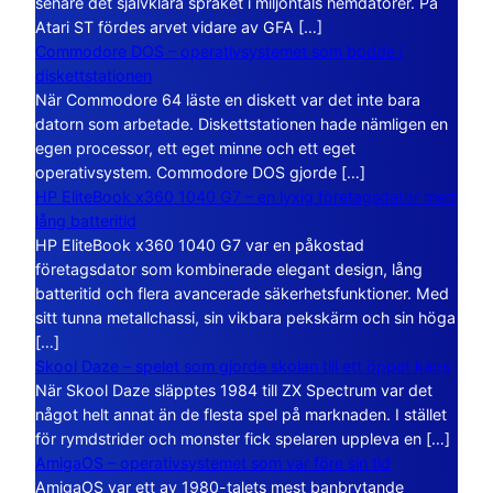
senare det självklara språket i miljontals hemdatorer. På
Atari ST fördes arvet vidare av GFA […]
Commodore DOS – operativsystemet som bodde i
diskettstationen
När Commodore 64 läste en diskett var det inte bara
datorn som arbetade. Diskettstationen hade nämligen en
egen processor, ett eget minne och ett eget
operativsystem. Commodore DOS gjorde […]
HP EliteBook x360 1040 G7 – en lyxig företagsdator med
lång batteritid
HP EliteBook x360 1040 G7 var en påkostad
företagsdator som kombinerade elegant design, lång
batteritid och flera avancerade säkerhetsfunktioner. Med
sitt tunna metallchassi, sin vikbara pekskärm och sin höga
[…]
Skool Daze – spelet som gjorde skolan till ett öppet kaos
När Skool Daze släpptes 1984 till ZX Spectrum var det
något helt annat än de flesta spel på marknaden. I stället
för rymdstrider och monster fick spelaren uppleva en […]
AmigaOS – operativsystemet som var före sin tid
AmigaOS var ett av 1980-talets mest banbrytande