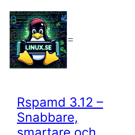
Hoppa
till
innehåll
Rspamd 3.12 –
Snabbare,
smartare och