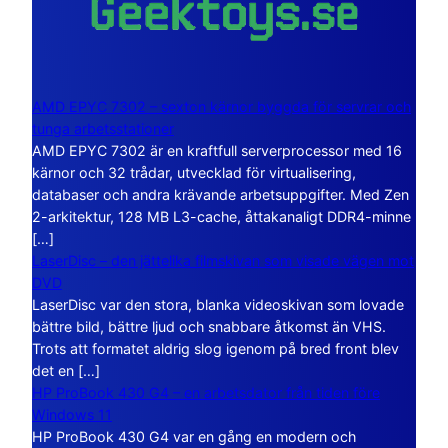
AMD EPYC 7302 – sexton kärnor byggda för servrar och
tunga arbetsstationer
AMD EPYC 7302 är en kraftfull serverprocessor med 16
kärnor och 32 trådar, utvecklad för virtualisering,
databaser och andra krävande arbetsuppgifter. Med Zen
2-arkitektur, 128 MB L3-cache, åttakanaligt DDR4-minne
[…]
LaserDisc – den jättelika filmskivan som visade vägen mot
DVD
LaserDisc var den stora, blanka videoskivan som lovade
bättre bild, bättre ljud och snabbare åtkomst än VHS.
Trots att formatet aldrig slog igenom på bred front blev
det en […]
HP ProBook 430 G4 – en arbetsdator från tiden före
Windows 11
HP ProBook 430 G4 var en gång en modern och