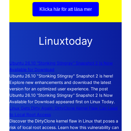
Klicka här för att läsa mer
Linuxtoday
Ubuntu 26.10 “Stonking Stingray” Snapshot 2 Is Now
Available for Download
Ubuntu 26.10 "Stonking Stingray" Snapshot 2 is here!
Explore new enhancements and download the latest
version for an optimized user experience. The post
Ubuntu 26.10 “Stonking Stingray” Snapshot 2 Is Now
Available for Download appeared first on Linux Today.
Linux Gets Dirty Again: DirtyClone Kernel Flaw Can Lead
to Local Root Access
Discover the DirtyClone kernel flaw in Linux that poses a
risk of local root access. Learn how this vulnerability can