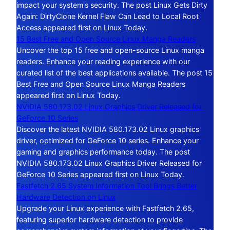
impact your system's security. The post Linux Gets Dirty
Again: DirtyClone Kernel Flaw Can Lead to Local Root
Access appeared first on Linux Today.
15 Best Free and Open Source Linux Manga Readers
Uncover the top 15 free and open-source Linux manga
readers. Enhance your reading experience with our
curated list of the best applications available. The post 15
Best Free and Open Source Linux Manga Readers
appeared first on Linux Today.
NVIDIA 580.173.02 Linux Graphics Driver Released for
GeForce 10 Series
Discover the latest NVIDIA 580.173.02 Linux graphics
driver, optimized for GeForce 10 series. Enhance your
gaming and graphics performance today. The post
NVIDIA 580.173.02 Linux Graphics Driver Released for
GeForce 10 Series appeared first on Linux Today.
Fastfetch 2.65 System Information Tool Brings Better
Hardware Detection on Linux
Upgrade your Linux experience with Fastfetch 2.65,
featuring superior hardware detection to provide