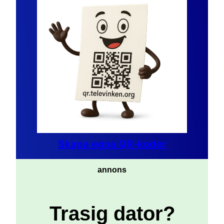
Skapa egna QR-koder
annons
Trasig dator?