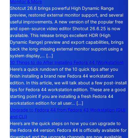
Monitor & More
Shotcut 26.6 brings powerful High Dynamic Range
preview, restored external monitor support, and several
useful improvements. A new version of the popular free
and open-source video editor Shotcut 26.6.25 is now
available. This release brings excellent HDR (High
Dynamic Range) preview and export capabilities, brings
back the long-missing external monitor support using a
system display,… […]
10 Things to do After Installing Fedora 44 (Workstation)
Here’s a quick rundown of the 10 quick tips after you
finish installing a brand new Fedora 44 workstation
edition. In this article, we will talk about a few post-install
tips for Fedora 44 workstation edition. These are a good
starting point if you are installing a fresh Fedora 44
workstation edition for all user… […]
Upgrade to Fedora 44 from Fedora 43 Workstation (GUI
and CLI)
Here’s are the quick steps on how you can upgrade to
the Fedora 44 version. Fedora 44 is officially available for
download and the upgrade channels are now available.