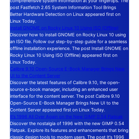
comprehensive system information at your fingertips. The
post Fastfetch 2.65 System Information Tool Brings
Better Hardware Detection on Linux appeared first on
Linux Today.
Install GNOME on Rocky Linux 10 Using ISO (Offline)
Discover how to install GNOME on Rocky Linux 10 using
an ISO file. Follow our step-by-step guide for a seamless
offline installation experience. The post Install GNOME on
Rocky Linux 10 Using ISO (Offline) appeared first on
Linux Today.
Calibre 9.10 Open-Source E-Book Manager Brings New
UI to the Content Server
Discover the latest features of Calibre 9.10, the open-
source e-book manager, including an enhanced user
interface for the content server. The post Calibre 9.10
Open-Source E-Book Manager Brings New UI to the
Content Server appeared first on Linux Today.
It’s 1996 All Over Again on the New GIMP 0.54 Flatpak
Discover the nostalgia of 1996 with the new GIMP 0.54
Flatpak. Explore its features and enhancements that bring
classic design tools to modern users. The post It’s 1996