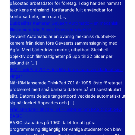
påkostad arbetsdator för företag. I dag har den hamnat i
teknikens gränsland: fortfarande fullt användbar för
kontorsarbete, men utan […]
Dubbelåtta Kameran Gevaert Automatic – en mekanisk
filmkamera från 8 mm-filmens storhetstid
Gevaert Automatic är en ovanlig mekanisk dubbel-8-
kamera från tiden före Gevaerts sammanslagning med
Agfa. Med fjäderdriven motor, utbytbart Steinheil-
objektiv och filmhastigheter på upp till 32 bilder per
sekund är […]
IBM ThinkPad 701 – den lilla datorn som vecklade ut sina
vingar
När IBM lanserade ThinkPad 701 år 1995 löste företaget
problemet med små bärbara datorer på ett spektakulärt
sätt. Datorns delade tangentbord vecklade automatiskt ut
sig när locket öppnades och […]
Från stordator till Atari ST – historien om BASIC och GFA
BASIC
BASIC skapades på 1960-talet för att göra
programmering tillgänglig för vanliga studenter och blev