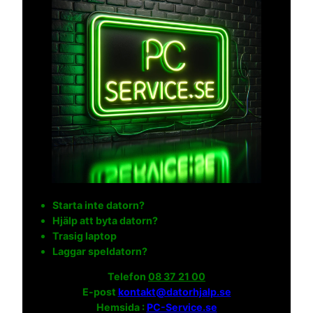
Starta inte datorn?
Hjälp att byta datorn?
Trasig laptop
Laggar speldatorn?
Telefon
08 37 21 00
E-post
kontakt@datorhjalp.se
Hemsida :
PC-Service.se