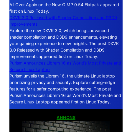
All Over Again on the New GIMP 0.54 Flatpak appeared
first on Linux Today.
DXVK 3.0 Released with Shader Compilation and D3D9
Improvements
Explore the new DXVK 3.0, which brings advanced
shader compilation and D3D9 enhancements, elevating
your gaming experience to new heights. The post DXVK
3.0 Released with Shader Compilation and D3D9
Improvements appeared first on Linux Today.
Purism Announces Librem 16 as World’s Most Private and
Secure Linux Laptop
Purism unveils the Librem 16, the ultimate Linux laptop
prioritizing privacy and security. Explore cutting-edge
features for a safer computing experience. The post
Purism Announces Librem 16 as World’s Most Private and
Secure Linux Laptop appeared first on Linux Today.
ANNONS