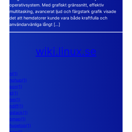
operativsystem. Med grafiskt gränssnitt, effektiv
multitasking, avancerat ljud och färgstark grafik visade
det att hemdatorer kunde vara både kraftfulla och
användarvänliga långt […]
wiki.linux.se
nl(1)
nohup(1)
pon(1)
ld(1)
nm(1)
ndiff(1)
gstack(1)
pmap(1)
hugetop(1)
lsirq(1)