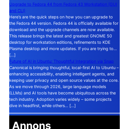
Upgrade to Fedora 44 from Fedora 43 Workstation (GUI
and CLI)
Here’s are the quick steps on how you can upgrade to
the Fedora 44 version. Fedora 44 is officially available for
download and the upgrade channels are now available.
This release brings the latest and greatest GNOME 50
desktop for workstation editions, refinements to KDE
Plasma desktop and more updates. If you are trying to…
[…]
Future of AI in Ubuntu: Thoughtful Integration via Snap
Canonical is bringing thoughtful, local-first AI to Ubuntu –
enhancing accessibility, enabling intelligent agents, and
keeping user privacy and open source values at the core.
As we move through 2026, large language models
(LLMs) and AI tools have become ubiquitous across the
tech industry. Adoption varies widely – some projects
dive in headfirst, while others… […]
Annons