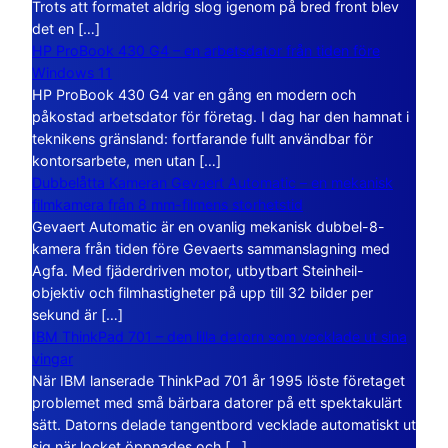
Trots att formatet aldrig slog igenom på bred front blev
det en […]
HP ProBook 430 G4 – en arbetsdator från tiden före
Windows 11
HP ProBook 430 G4 var en gång en modern och
påkostad arbetsdator för företag. I dag har den hamnat i
teknikens gränsland: fortfarande fullt användbar för
kontorsarbete, men utan […]
Dubbelåtta Kameran Gevaert Automatic – en mekanisk
filmkamera från 8 mm-filmens storhetstid
Gevaert Automatic är en ovanlig mekanisk dubbel-8-
kamera från tiden före Gevaerts sammanslagning med
Agfa. Med fjäderdriven motor, utbytbart Steinheil-
objektiv och filmhastigheter på upp till 32 bilder per
sekund är […]
IBM ThinkPad 701 – den lilla datorn som vecklade ut sina
vingar
När IBM lanserade ThinkPad 701 år 1995 löste företaget
problemet med små bärbara datorer på ett spektakulärt
sätt. Datorns delade tangentbord vecklade automatiskt ut
sig när locket öppnades och […]