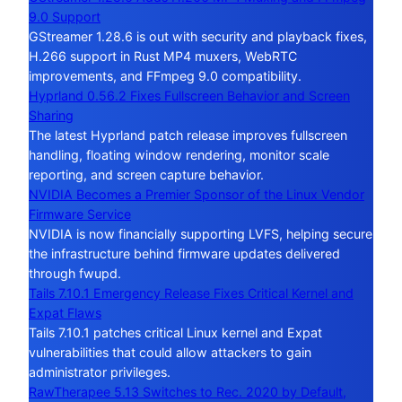
9.0 Support
GStreamer 1.28.6 is out with security and playback fixes,
H.266 support in Rust MP4 muxers, WebRTC
improvements, and FFmpeg 9.0 compatibility.
Hyprland 0.56.2 Fixes Fullscreen Behavior and Screen
Sharing
The latest Hyprland patch release improves fullscreen
handling, floating window rendering, monitor scale
reporting, and screen capture behavior.
NVIDIA Becomes a Premier Sponsor of the Linux Vendor
Firmware Service
NVIDIA is now financially supporting LVFS, helping secure
the infrastructure behind firmware updates delivered
through fwupd.
Tails 7.10.1 Emergency Release Fixes Critical Kernel and
Expat Flaws
Tails 7.10.1 patches critical Linux kernel and Expat
vulnerabilities that could allow attackers to gain
administrator privileges.
RawTherapee 5.13 Switches to Rec. 2020 by Default,