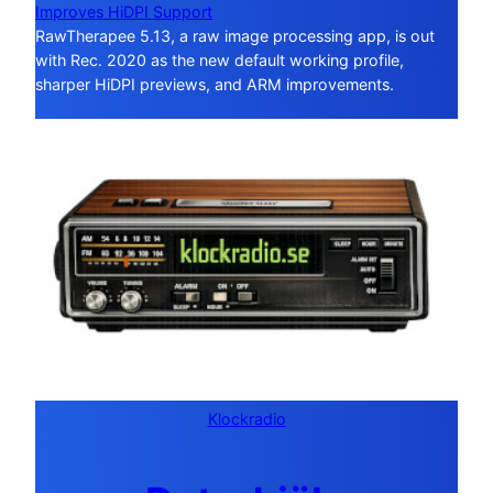
Improves HiDPI Support
RawTherapee 5.13, a raw image processing app, is out
with Rec. 2020 as the new default working profile,
sharper HiDPI previews, and ARM improvements.
Klockradio