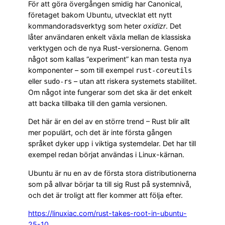
För att göra övergången smidig har Canonical,
företaget bakom Ubuntu, utvecklat ett nytt
kommandoradsverktyg som heter
oxidizr
. Det
låter användaren enkelt växla mellan de klassiska
verktygen och de nya Rust-versionerna. Genom
något som kallas “experiment” kan man testa nya
komponenter – som till exempel
rust-coreutils
eller
– utan att riskera systemets stabilitet.
sudo-rs
Om något inte fungerar som det ska är det enkelt
att backa tillbaka till den gamla versionen.
Det här är en del av en större trend – Rust blir allt
mer populärt, och det är inte första gången
språket dyker upp i viktiga systemdelar. Det har till
exempel redan börjat användas i Linux-kärnan.
Ubuntu är nu en av de första stora distributionerna
som på allvar börjar ta till sig Rust på systemnivå,
och det är troligt att fler kommer att följa efter.
https://linuxiac.com/rust-takes-root-in-ubuntu-
25-10