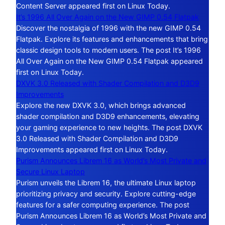
Content Server appeared first on Linux Today.
It’s 1996 All Over Again on the New GIMP 0.54 Flatpak
Discover the nostalgia of 1996 with the new GIMP 0.54
Flatpak. Explore its features and enhancements that bring
classic design tools to modern users. The post It’s 1996
All Over Again on the New GIMP 0.54 Flatpak appeared
first on Linux Today.
DXVK 3.0 Released with Shader Compilation and D3D9
Improvements
Explore the new DXVK 3.0, which brings advanced
shader compilation and D3D9 enhancements, elevating
your gaming experience to new heights. The post DXVK
3.0 Released with Shader Compilation and D3D9
Improvements appeared first on Linux Today.
Purism Announces Librem 16 as World’s Most Private and
Secure Linux Laptop
Purism unveils the Librem 16, the ultimate Linux laptop
prioritizing privacy and security. Explore cutting-edge
features for a safer computing experience. The post
Purism Announces Librem 16 as World’s Most Private and