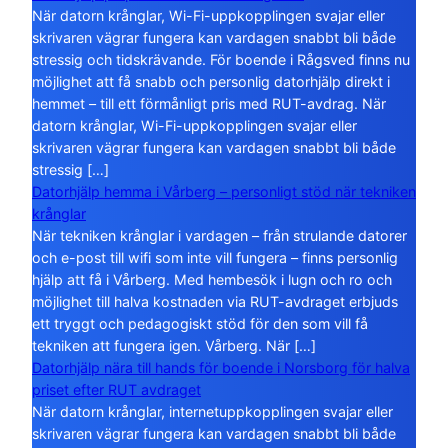
När datorn krånglar, Wi-Fi-uppkopplingen svajar eller
skrivaren vägrar fungera kan vardagen snabbt bli både
stressig och tidskrävande. För boende i Rågsved finns nu
möjlighet att få snabb och personlig datorhjälp direkt i
hemmet – till ett förmånligt pris med RUT-avdrag. När
datorn krånglar, Wi-Fi-uppkopplingen svajar eller
skrivaren vägrar fungera kan vardagen snabbt bli både
stressig […]
Datorhjälp hemma i Vårberg – personligt stöd när tekniken
krånglar
När tekniken krånglar i vardagen – från strulande datorer
och e-post till wifi som inte vill fungera – finns personlig
hjälp att få i Vårberg. Med hembesök i lugn och ro och
möjlighet till halva kostnaden via RUT-avdraget erbjuds
ett tryggt och pedagogiskt stöd för den som vill få
tekniken att fungera igen. Vårberg. När […]
Datorhjälp nära till hands för boende i Norsborg för halva
priset efter RUT avdraget
När datorn krånglar, internetuppkopplingen svajar eller
skrivaren vägrar fungera kan vardagen snabbt bli både