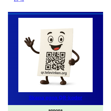
Skapa egna QR-koder
annons