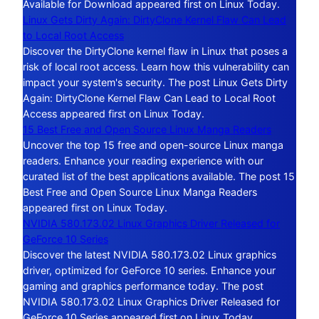
Available for Download appeared first on Linux Today.
Linux Gets Dirty Again: DirtyClone Kernel Flaw Can Lead
to Local Root Access
Discover the DirtyClone kernel flaw in Linux that poses a
risk of local root access. Learn how this vulnerability can
impact your system's security. The post Linux Gets Dirty
Again: DirtyClone Kernel Flaw Can Lead to Local Root
Access appeared first on Linux Today.
15 Best Free and Open Source Linux Manga Readers
Uncover the top 15 free and open-source Linux manga
readers. Enhance your reading experience with our
curated list of the best applications available. The post 15
Best Free and Open Source Linux Manga Readers
appeared first on Linux Today.
NVIDIA 580.173.02 Linux Graphics Driver Released for
GeForce 10 Series
Discover the latest NVIDIA 580.173.02 Linux graphics
driver, optimized for GeForce 10 series. Enhance your
gaming and graphics performance today. The post
NVIDIA 580.173.02 Linux Graphics Driver Released for
GeForce 10 Series appeared first on Linux Today.