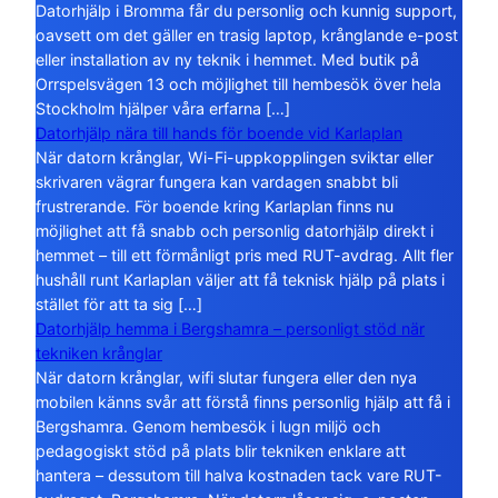
Datorhjälp i Bromma får du personlig och kunnig support,
oavsett om det gäller en trasig laptop, krånglande e-post
eller installation av ny teknik i hemmet. Med butik på
Orrspelsvägen 13 och möjlighet till hembesök över hela
Stockholm hjälper våra erfarna […]
Datorhjälp nära till hands för boende vid Karlaplan
När datorn krånglar, Wi-Fi-uppkopplingen sviktar eller
skrivaren vägrar fungera kan vardagen snabbt bli
frustrerande. För boende kring Karlaplan finns nu
möjlighet att få snabb och personlig datorhjälp direkt i
hemmet – till ett förmånligt pris med RUT-avdrag. Allt fler
hushåll runt Karlaplan väljer att få teknisk hjälp på plats i
stället för att ta sig […]
Datorhjälp hemma i Bergshamra – personligt stöd när
tekniken krånglar
När datorn krånglar, wifi slutar fungera eller den nya
mobilen känns svår att förstå finns personlig hjälp att få i
Bergshamra. Genom hembesök i lugn miljö och
pedagogiskt stöd på plats blir tekniken enklare att
hantera – dessutom till halva kostnaden tack vare RUT-