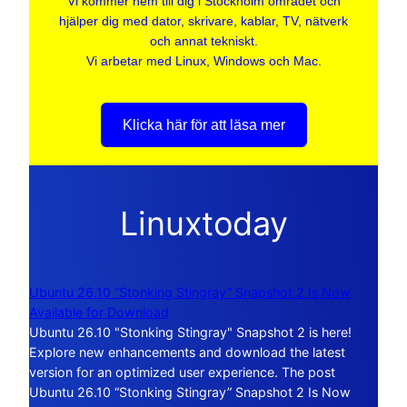
Vi kommer hem till dig i Stockholm området och
hjälper dig med dator, skrivare, kablar, TV, nätverk
och annat tekniskt.
Vi arbetar med Linux, Windows och Mac.
Klicka här för att läsa mer
Linuxtoday
Ubuntu 26.10 “Stonking Stingray” Snapshot 2 Is Now
Available for Download
Ubuntu 26.10 "Stonking Stingray" Snapshot 2 is here!
Explore new enhancements and download the latest
version for an optimized user experience. The post
Ubuntu 26.10 “Stonking Stingray” Snapshot 2 Is Now