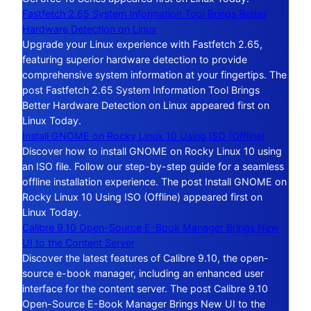
Fastfetch 2.65 System Information Tool Brings Better
Hardware Detection on Linux
Upgrade your Linux experience with Fastfetch 2.65,
featuring superior hardware detection to provide
comprehensive system information at your fingertips. The
post Fastfetch 2.65 System Information Tool Brings
Better Hardware Detection on Linux appeared first on
Linux Today.
Install GNOME on Rocky Linux 10 Using ISO (Offline)
Discover how to install GNOME on Rocky Linux 10 using
an ISO file. Follow our step-by-step guide for a seamless
offline installation experience. The post Install GNOME on
Rocky Linux 10 Using ISO (Offline) appeared first on
Linux Today.
Calibre 9.10 Open-Source E-Book Manager Brings New
UI to the Content Server
Discover the latest features of Calibre 9.10, the open-
source e-book manager, including an enhanced user
interface for the content server. The post Calibre 9.10
Open-Source E-Book Manager Brings New UI to the