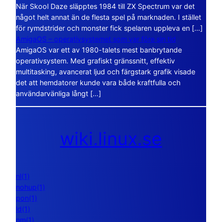
När Skool Daze släpptes 1984 till ZX Spectrum var det
något helt annat än de flesta spel på marknaden. I stället
för rymdstrider och monster fick spelaren uppleva en […]
AmigaOS – operativsystemet som var före sin tid
AmigaOS var ett av 1980-talets mest banbrytande
operativsystem. Med grafiskt gränssnitt, effektiv
multitasking, avancerat ljud och färgstark grafik visade
det att hemdatorer kunde vara både kraftfulla och
användarvänliga långt […]
wiki.linux.se
nl(1)
nohup(1)
pon(1)
ld(1)
nm(1)