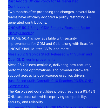
Rust Adopts Official Policy for AI-Generated
Contributions
Two months after proposing the changes, several Rust
teams have officially adopted a policy restricting AI-
generated contributions.
GNOME 50.4 Brings GDM Security Fixes and Better
Display Handling
GNOME 50.4 is now available with security
improvements for GDM and GLib, along with fixes for
GNOME Shell, Mutter, GVfs, and more.
Mesa 26.2 Graphics Stack Released with Vulkan and
OpenGL Driver Improvements
Mesa 26.2 is now available, delivering new features,
performance optimizations, and broader hardware
support across its open-source graphics drivers.
Rust-Based uutils Coreutils 0.10 Reaches 93.5% GNU
Compatibility
The Rust-based core utilities project reaches a 93.48%
GNU test pass rate while improving compatibility,
security, and reliability.
GStreamer 1.28.6 Adds H.266 MP4 Muxing and FFmpeg