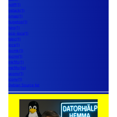
ndiff(1)
gstack(1)
pmap(1)
hugetop(1)
lsirq(1)
pcp-ipcs(1)
lsipc(1)
ipcs(1)
ipcmk(1)
ipcrm(1)
mkfifo(1)
mkfifo(1p)
uconv(1)
iconv(1)
Debian Source list