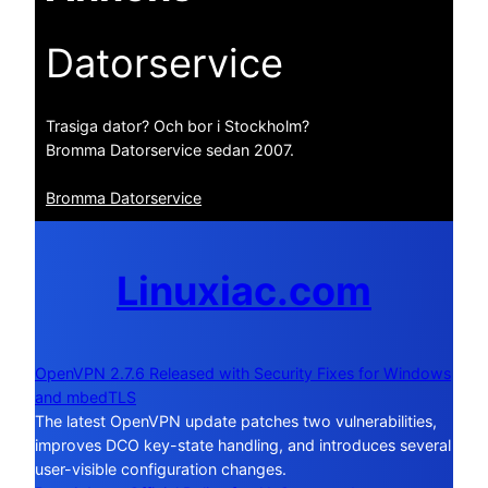
Datorservice
Trasiga dator? Och bor i Stockholm?
Bromma Datorservice sedan 2007.
Bromma Datorservice
Linuxiac.com
OpenVPN 2.7.6 Released with Security Fixes for Windows
and mbedTLS
The latest OpenVPN update patches two vulnerabilities,
improves DCO key-state handling, and introduces several
user-visible configuration changes.