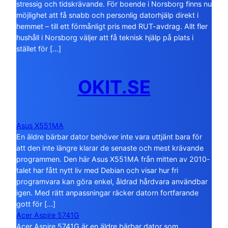
stressig och tidskrävande. För boende i Norsborg finns nu
möjlighet att få snabb och personlig datorhjälp direkt i
hemmet – till ett förmånligt pris med RUT-avdrag. Allt fler
hushåll i Norsborg väljer att få teknisk hjälp på plats i
stället för […]
OKIT.SE
Asus X551MA
En äldre bärbar dator behöver inte vara uttjänt bara för
att den inte längre klarar de senaste och mest krävande
programmen. Den här Asus X551MA från mitten av 2010-
talet har fått nytt liv med Debian och visar hur fri
programvara kan göra enkel, åldrad hårdvara användbar
igen. Med rätt anpassningar räcker datorn fortfarande
gott för […]
Acer Aspire 5741G
Acer Aspire 5741G är en äldre bärbar dator som