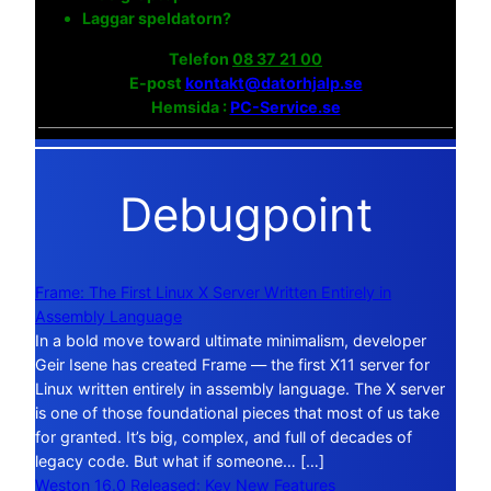
Laggar speldatorn?
Telefon
08 37 21 00
E-post
kontakt@datorhjalp.se
Hemsida :
PC-Service.se
Debugpoint
Frame: The First Linux X Server Written Entirely in
Assembly Language
In a bold move toward ultimate minimalism, developer
Geir Isene has created Frame — the first X11 server for
Linux written entirely in assembly language. The X server
is one of those foundational pieces that most of us take
for granted. It’s big, complex, and full of decades of
legacy code. But what if someone… […]
Weston 16.0 Released: Key New Features