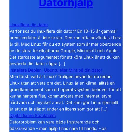
Datorhjälp
Linuxifiera din dator
Varför ska du linuxifiera din dator? En 10–15 år gammal
premiumdator är inte skräp. Den kan ofta användas i flera
år till. Med Linux får du ett system som är mer oberoende
av de stora teknikjättarna Google, Microsoft och Apple.
Det starkaste argumentet för att köra Linux är att du kan
använda din dator några […]
Installera Debian, Ubuntu eller Mint på din dator
Men först: vad är Linux? Troligen använder du redan
Linux utan att veta om det. Linux är en kärna, alltså en
grundkomponent som ett operativsystem behöver för att
kunna hantera filer, kommunicera med internet, styra
hårdvara och mycket annat. Det som gör Linux speciellt
är att det är släppt under en licens som gör att […]
Digital fixare Stockholm
Datorproblem kan vara både frustrerande och
tidskrävande – men hjälp finns nära till hands. Hos