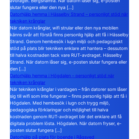
avdraget. Bergshamra. När datorn låser sig, e-posten
slutar fungera eller den nya […]
Datorhjälp hemma i Hässelby Strand – personligt stöd när
tekniken krånglar
När datorn krånglar, wifi strular eller den nya mobilen
känns svår att förstå finns personlig hjälp att få i Hässelby
Strand. Genom hembesök i lugn miljö och pedagogiskt
stöd på plats blir tekniken enklare att hantera – dessutom
till halva kostnaden tack vare RUT-avdraget. Hässelby
Strand. När datorn låser sig, e-posten slutar fungera eller
den […]
Datorhjälp hemma i Högdalen – personligt stöd när
tekniken krånglar
När tekniken krånglar i vardagen – från datorer som låser
sig till wifi som inte fungerar – finns personlig hjälp att få i
Högdalen. Med hembesök i lugn och trygg miljö,
pedagogiska förklaringar och möjlighet till halva
kostnaden genom RUT-avdraget blir det enklare att få
digitala problem lösta. Högdalen. När datorn fryser, e-
posten slutar fungera […]
Datorhjälp på plats för boende i Rågsved