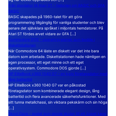
Från stordator till Atari ST – historien om BASIC och GFA
BASIC
BASIC skapades på 1960-talet för att göra
programmering tillgänglig för vanliga studenter och blev
senare det självklara språket i miljontals hemdatorer. På
Atari ST fördes arvet vidare av GFA […]
Commodore DOS – operativsystemet som bodde i
diskettstationen
När Commodore 64 läste en diskett var det inte bara
datorn som arbetade. Diskettstationen hade nämligen en
egen processor, ett eget minne och ett eget
operativsystem. Commodore DOS gjorde […]
HP EliteBook x360 1040 G7 – en lyxig företagsdator med
lång batteritid
HP EliteBook x360 1040 G7 var en påkostad
företagsdator som kombinerade elegant design, lång
batteritid och flera avancerade säkerhetsfunktioner. Med
sitt tunna metallchassi, sin vikbara pekskärm och sin höga
[…]
Skool Daze – spelet som gjorde skolan till ett öppet kaos