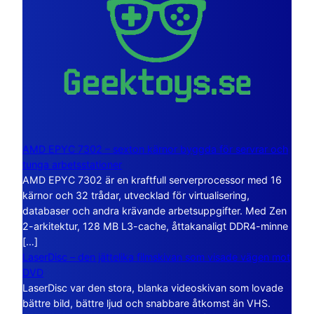
AMD EPYC 7302 – sexton kärnor byggda för servrar och
tunga arbetsstationer
AMD EPYC 7302 är en kraftfull serverprocessor med 16
kärnor och 32 trådar, utvecklad för virtualisering,
databaser och andra krävande arbetsuppgifter. Med Zen
2-arkitektur, 128 MB L3-cache, åttakanaligt DDR4-minne
[…]
LaserDisc – den jättelika filmskivan som visade vägen mot
DVD
LaserDisc var den stora, blanka videoskivan som lovade
bättre bild, bättre ljud och snabbare åtkomst än VHS.