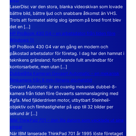
LaserDisc var den stora, blanka videoskivan som lovade
bättre bild, bättre ljud och snabbare åtkomst än VHS.
Trots att formatet aldrig slog igenom på bred front blev
det en […]
HP ProBook 430 G4 – en arbetsdator från tiden före
Windows 11
HP ProBook 430 G4 var en gång en modern och
påkostad arbetsdator för företag. I dag har den hamnat i
teknikens gränsland: fortfarande fullt användbar för
kontorsarbete, men utan […]
Dubbelåtta Kameran Gevaert Automatic – en mekanisk
filmkamera från 8 mm-filmens storhetstid
Gevaert Automatic är en ovanlig mekanisk dubbel-8-
kamera från tiden före Gevaerts sammanslagning med
Agfa. Med fjäderdriven motor, utbytbart Steinheil-
objektiv och filmhastigheter på upp till 32 bilder per
sekund är […]
IBM ThinkPad 701 – den lilla datorn som vecklade ut sina
vingar
När IBM lanserade ThinkPad 701 år 1995 löste företaget