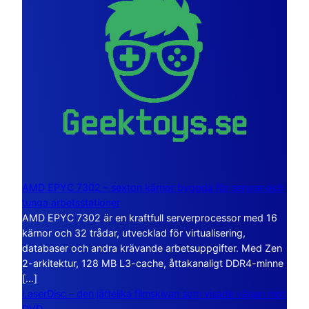
AMD EPYC 7302 – sexton kärnor byggda för servrar och
tunga arbetsstationer
AMD EPYC 7302 är en kraftfull serverprocessor med 16
kärnor och 32 trådar, utvecklad för virtualisering,
databaser och andra krävande arbetsuppgifter. Med Zen
2-arkitektur, 128 MB L3-cache, åttakanaligt DDR4-minne
[…]
LaserDisc – den jättelika filmskivan som visade vägen mot
DVD