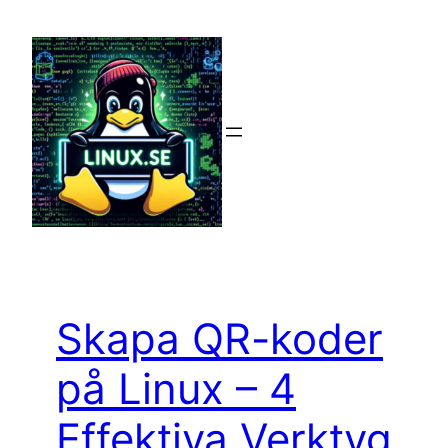
Hoppa
till
innehåll
Skapa QR-koder
på Linux – 4
Effektiva Verktyg