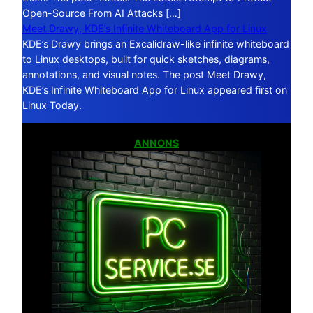
Open-Source From AI Attacks […]
Meet Drawy, KDE’s Infinite Whiteboard App for Linux
KDE’s Drawy brings an Excalidraw-like infinite whiteboard
to Linux desktops, built for quick sketches, diagrams,
annotations, and visual notes. The post Meet Drawy,
KDE’s Infinite Whiteboard App for Linux appeared first on
Linux Today.
ANNONS