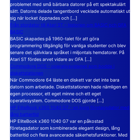
problemet med små bärbara datorer på ett spektakulärt
sätt. Datorns delade tangentbord vecklade automatiskt ut
sig när locket öppnades och […]
Från stordator till Atari ST – historien om BASIC och GFA
BASIC
BASIC skapades på 1960-talet för att göra
programmering tillgänglig för vanliga studenter och blev
senare det självklara språket i miljontals hemdatorer. På
Atari ST fördes arvet vidare av GFA […]
Commodore DOS – operativsystemet som bodde i
diskettstationen
När Commodore 64 läste en diskett var det inte bara
datorn som arbetade. Diskettstationen hade nämligen en
egen processor, ett eget minne och ett eget
operativsystem. Commodore DOS gjorde […]
HP EliteBook x360 1040 G7 – en lyxig företagsdator med
lång batteritid
HP EliteBook x360 1040 G7 var en påkostad
företagsdator som kombinerade elegant design, lång
batteritid och flera avancerade säkerhetsfunktioner. Med