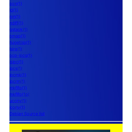
pon(1)
ld(1)
nm(1)
ndiff(1)
gstack(1)
pmap(1)
hugetop(1)
lsirq(1)
pcp-ipcs(1)
lsipc(1)
ipcs(1)
ipcmk(1)
ipcrm(1)
mkfifo(1)
mkfifo(1p)
uconv(1)
iconv(1)
Debian Source list