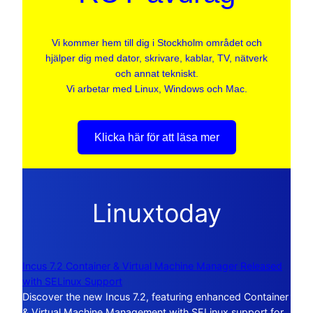
Vi kommer hem till dig i Stockholm området och
hjälper dig med dator, skrivare, kablar, TV, nätverk
och annat tekniskt.
Vi arbetar med Linux, Windows och Mac.
Klicka här för att läsa mer
Linuxtoday
Incus 7.2 Container & Virtual Machine Manager Released
with SELinux Support
Discover the new Incus 7.2, featuring enhanced Container
& Virtual Machine Management with SELinux support for