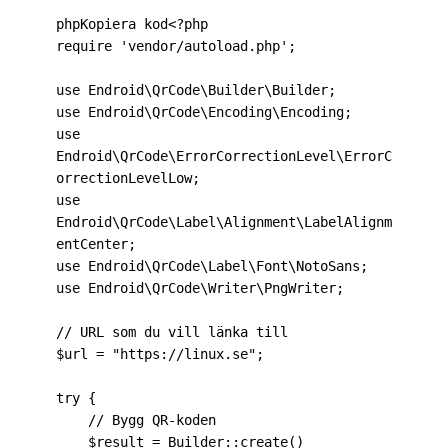
phpKopiera kod
<?php

require 'vendor/autoload.php';

use Endroid\QrCode\Builder\Builder;

use Endroid\QrCode\Encoding\Encoding;

use 
Endroid\QrCode\ErrorCorrectionLevel\ErrorC
orrectionLevelLow;

use 
Endroid\QrCode\Label\Alignment\LabelAlignm
entCenter;

use Endroid\QrCode\Label\Font\NotoSans;

use Endroid\QrCode\Writer\PngWriter;

// URL som du vill länka till

$url = "https://linux.se";

try {

    // Bygg QR-koden

    $result = Builder::create()
