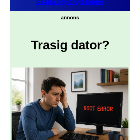
Skapa egna QR-koder
annons
Trasig dator?