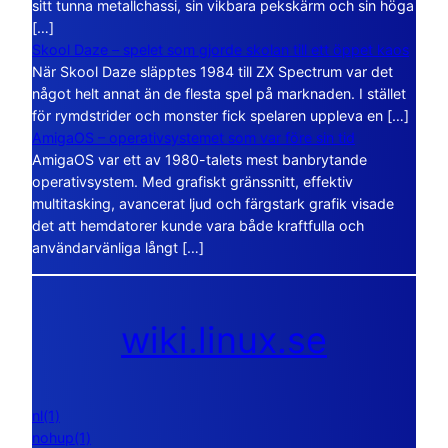
sitt tunna metallchassi, sin vikbara pekskärm och sin höga
[…]
Skool Daze – spelet som gjorde skolan till ett öppet kaos
När Skool Daze släpptes 1984 till ZX Spectrum var det
något helt annat än de flesta spel på marknaden. I stället
för rymdstrider och monster fick spelaren uppleva en […]
AmigaOS – operativsystemet som var före sin tid
AmigaOS var ett av 1980-talets mest banbrytande
operativsystem. Med grafiskt gränssnitt, effektiv
multitasking, avancerat ljud och färgstark grafik visade
det att hemdatorer kunde vara både kraftfulla och
användarvänliga långt […]
wiki.linux.se
nl(1)
nohup(1)