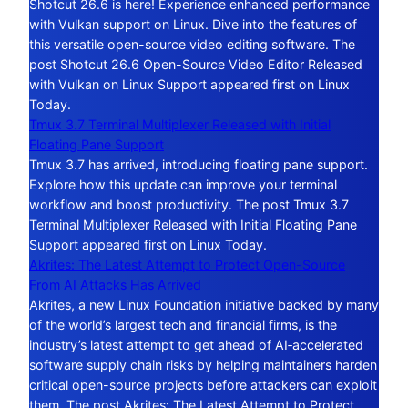
Shotcut 26.6 is here! Experience enhanced performance
with Vulkan support on Linux. Dive into the features of
this versatile open-source video editing software. The
post Shotcut 26.6 Open-Source Video Editor Released
with Vulkan on Linux Support appeared first on Linux
Today.
Tmux 3.7 Terminal Multiplexer Released with Initial
Floating Pane Support
Tmux 3.7 has arrived, introducing floating pane support.
Explore how this update can improve your terminal
workflow and boost productivity. The post Tmux 3.7
Terminal Multiplexer Released with Initial Floating Pane
Support appeared first on Linux Today.
Akrites: The Latest Attempt to Protect Open-Source
From AI Attacks Has Arrived
Akrites, a new Linux Foundation initiative backed by many
of the world’s largest tech and financial firms, is the
industry’s latest attempt to get ahead of AI‑accelerated
software supply chain risks by helping maintainers harden
critical open-source projects before attackers can exploit
them. The post Akrites: The Latest Attempt to Protect