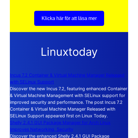
Klicka här för att läsa mer
Linuxtoday
Incus 7.2 Container & Virtual Machine Manager Released
with SELinux Support
Discover the new Incus 7.2, featuring enhanced Container
& Virtual Machine Management with SELinux support for
improved security and performance. The post Incus 7.2
Container & Virtual Machine Manager Released with
SELinux Support appeared first on Linux Today.
Shelly 2.4.1 GUI Package Manager for Arch Linux
Improves Networking, Security
Discover the enhanced Shelly 2.4.1 GUI Package