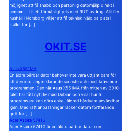
möjlighet att få snabb och personlig datorhjälp direkt i
hemmet – till ett förmånligt pris med RUT-avdrag. Allt fler
hushåll i Norsborg väljer att få teknisk hjälp på plats i
stället för […]
OKIT.SE
Asus X551MA
En äldre bärbar dator behöver inte vara uttjänt bara för
att den inte längre klarar de senaste och mest krävande
programmen. Den här Asus X551MA från mitten av 2010-
talet har fått nytt liv med Debian och visar hur fri
programvara kan göra enkel, åldrad hårdvara användbar
igen. Med rätt anpassningar räcker datorn fortfarande
gott för […]
Acer Aspire 5741G
Acer Aspire 5741G är en äldre bärbar dator som