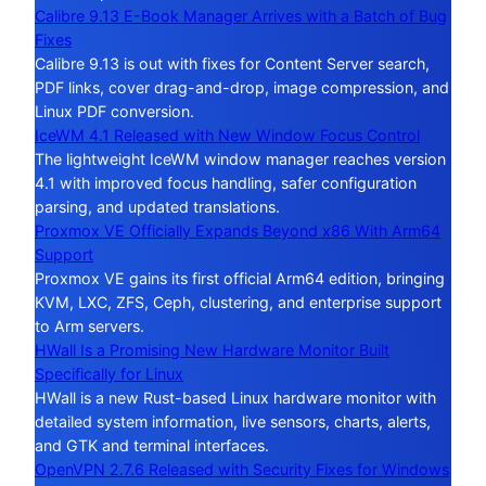
Calibre 9.13 E-Book Manager Arrives with a Batch of Bug
Fixes
Calibre 9.13 is out with fixes for Content Server search,
PDF links, cover drag-and-drop, image compression, and
Linux PDF conversion.
IceWM 4.1 Released with New Window Focus Control
The lightweight IceWM window manager reaches version
4.1 with improved focus handling, safer configuration
parsing, and updated translations.
Proxmox VE Officially Expands Beyond x86 With Arm64
Support
Proxmox VE gains its first official Arm64 edition, bringing
KVM, LXC, ZFS, Ceph, clustering, and enterprise support
to Arm servers.
HWall Is a Promising New Hardware Monitor Built
Specifically for Linux
HWall is a new Rust-based Linux hardware monitor with
detailed system information, live sensors, charts, alerts,
and GTK and terminal interfaces.
OpenVPN 2.7.6 Released with Security Fixes for Windows