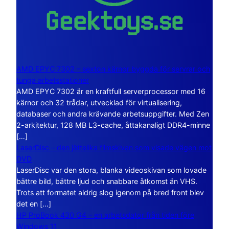
AMD EPYC 7302 – sexton kärnor byggda för servrar och
tunga arbetsstationer
AMD EPYC 7302 är en kraftfull serverprocessor med 16
kärnor och 32 trådar, utvecklad för virtualisering,
databaser och andra krävande arbetsuppgifter. Med Zen
2-arkitektur, 128 MB L3-cache, åttakanaligt DDR4-minne
[…]
LaserDisc – den jättelika filmskivan som visade vägen mot
DVD
LaserDisc var den stora, blanka videoskivan som lovade
bättre bild, bättre ljud och snabbare åtkomst än VHS.
Trots att formatet aldrig slog igenom på bred front blev
det en […]
HP ProBook 430 G4 – en arbetsdator från tiden före
Windows 11