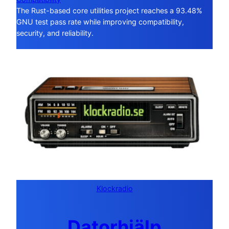
The Rust-based core utilities project reaches a 93.48%
GNU test pass rate while improving compatibility,
security, and reliability.
Klockradio
Datorhjälp