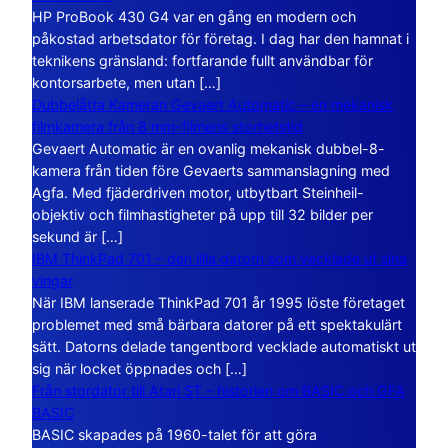
HP ProBook 430 G4 var en gång en modern och
påkostad arbetsdator för företag. I dag har den hamnat i
teknikens gränsland: fortfarande fullt användbar för
kontorsarbete, men utan […]
Dubbelåtta Kameran Gevaert Automatic – en mekanisk
filmkamera från 8 mm-filmens storhetstid
Gevaert Automatic är en ovanlig mekanisk dubbel-8-
kamera från tiden före Gevaerts sammanslagning med
Agfa. Med fjäderdriven motor, utbytbart Steinheil-
objektiv och filmhastigheter på upp till 32 bilder per
sekund är […]
IBM ThinkPad 701 – den lilla datorn som vecklade ut sina
vingar
När IBM lanserade ThinkPad 701 år 1995 löste företaget
problemet med små bärbara datorer på ett spektakulärt
sätt. Datorns delade tangentbord vecklade automatiskt ut
sig när locket öppnades och […]
Från stordator till Atari ST – historien om BASIC och GFA
BASIC
BASIC skapades på 1960-talet för att göra