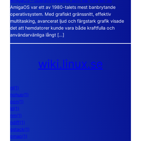
AmigaOS – operativsystemet som var före sin tid
AmigaOS var ett av 1980-talets mest banbrytande
operativsystem. Med grafiskt gränssnitt, effektiv
multitasking, avancerat ljud och färgstark grafik visade
det att hemdatorer kunde vara både kraftfulla och
användarvänliga långt […]
wiki.linux.se
nl(1)
nohup(1)
pon(1)
ld(1)
nm(1)
ndiff(1)
gstack(1)
pmap(1)