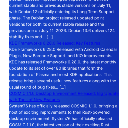
current stable and previous stable versions on July 11,
with Debian 12 officially entering its Long Term Support
phase. The Debian project released updated point
versions for both its current stable release and the
previous one on July 11, 2026. Debian 13.6 delivers 124
stability fixes and… […]
KDE Frameworks 6.28.0 Released: Key Features
KDE Frameworks 6.28.0 Released with Android Calendar
Plugin, New Barcode Support, and KIO Improvements.
KDE has released Frameworks 6.28.0, the latest monthly
update to its set of over 80 libraries that form the
foundation of Plasma and most KDE applications. This
release brings several useful new features along with the
usual round of bug fixes… […]
COSMIC 1.1.0 Desktop Environment Released: Big Update
with Tons of New Features
System76 has officially released COSMIC 1.1.0, bringing a
host of exciting improvements to their Rust-powered
desktop environment. System76 has officially released
COSMIC 1.1.0, the latest version of their exciting Rust-