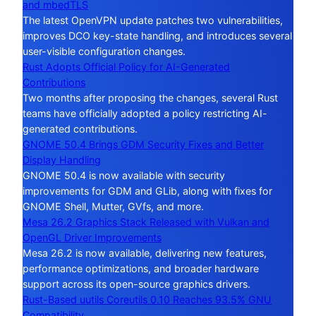
and mbedTLS
The latest OpenVPN update patches two vulnerabilities,
improves DCO key-state handling, and introduces several
user-visible configuration changes.
Rust Adopts Official Policy for AI-Generated
Contributions
Two months after proposing the changes, several Rust
teams have officially adopted a policy restricting AI-
generated contributions.
GNOME 50.4 Brings GDM Security Fixes and Better
Display Handling
GNOME 50.4 is now available with security
improvements for GDM and GLib, along with fixes for
GNOME Shell, Mutter, GVfs, and more.
Mesa 26.2 Graphics Stack Released with Vulkan and
OpenGL Driver Improvements
Mesa 26.2 is now available, delivering new features,
performance optimizations, and broader hardware
support across its open-source graphics drivers.
Rust-Based uutils Coreutils 0.10 Reaches 93.5% GNU
Compatibility