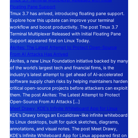
Floating Pane Support
Tmux 3.7 has arrived, introducing floating pane support.
Explore how this update can improve your terminal
workflow and boost productivity. The post Tmux 3.7
Terminal Multiplexer Released with Initial Floating Pane
Support appeared first on Linux Today.
Akrites: The Latest Attempt to Protect Open-Source
From AI Attacks Has Arrived
Akrites, a new Linux Foundation initiative backed by many
of the world’s largest tech and financial firms, is the
industry’s latest attempt to get ahead of AI‑accelerated
software supply chain risks by helping maintainers harden
critical open-source projects before attackers can exploit
them. The post Akrites: The Latest Attempt to Protect
Open-Source From AI Attacks […]
Meet Drawy, KDE’s Infinite Whiteboard App for Linux
KDE’s Drawy brings an Excalidraw-like infinite whiteboard
to Linux desktops, built for quick sketches, diagrams,
annotations, and visual notes. The post Meet Drawy,
KDE’s Infinite Whiteboard App for Linux appeared first on