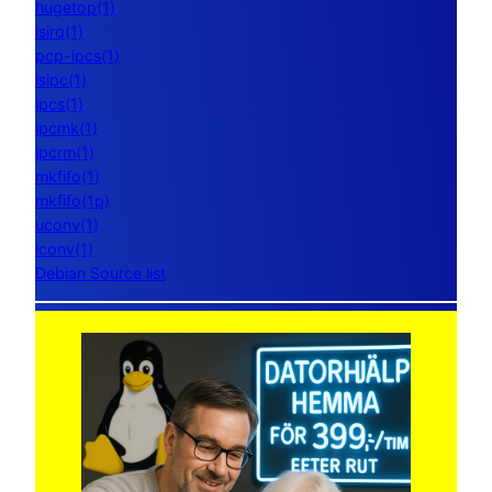
hugetop(1)
lsirq(1)
pcp-ipcs(1)
lsipc(1)
ipcs(1)
ipcmk(1)
ipcrm(1)
mkfifo(1)
mkfifo(1p)
uconv(1)
iconv(1)
Debian Source list