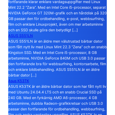
fortfarande klarar enklare vardagsuppgifter med Linux
Mint 22.2 ”Zara”. Med en Intel Core i5-processor, separat
NVIDIA GeForce GT 320M-grafik och en hårddisk på 320
GB passar den för ordbehandling, e-post, webbsurfning,
film och enklare Linuxprojekt, även om mer arbetsminne
och en SSD skulle göra den betydligt […]
ASUS S551LN
ASUS S551LN är en äldre men välutrustad bärbar dator
som fått nytt liv med Linux Mint 22.3 ”Zena” och en snabb
Kingston SSD. Med en Intel Core i5-processor, 8 GB
arbetsminne, NVIDIA GeForce 840M och USB 3.0 passar
den fortfarande bra för webbsurfning, kontorsarbete, film
och enklare bildbehandling. ASUS S551LN är en äldre
bärbar dator […]
Asus K53TK
ASUS K53TK är en äldre bärbar dator som har fått nytt liv
med Ubuntu 24.04.4 LTS och en snabb Crucial SSD på
240 GB. Med en fyrkärnig AMD A6-processor, 4 GB
arbetsminne, dubbla Radeon-grafikkretsar och USB 3.0
passar den fortfarande för ordbehandling, webbsurfning,
film och andra vardagliga uppgifter. ASUS K53TK är en