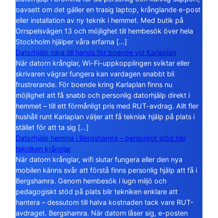
oavsett om det gäller en trasig laptop, krånglande e-post
eller installation av ny teknik i hemmet. Med butik på
Orrspelsvägen 13 och möjlighet till hembesök över hela
Stockholm hjälper våra erfarna […]
Datorhjälp nära till hands för boende vid Karlaplan
När datorn krånglar, Wi-Fi-uppkopplingen sviktar eller
skrivaren vägrar fungera kan vardagen snabbt bli
frustrerande. För boende kring Karlaplan finns nu
möjlighet att få snabb och personlig datorhjälp direkt i
hemmet – till ett förmånligt pris med RUT-avdrag. Allt fler
hushåll runt Karlaplan väljer att få teknisk hjälp på plats i
stället för att ta sig […]
Datorhjälp hemma i Bergshamra – personligt stöd när
tekniken krånglar
När datorn krånglar, wifi slutar fungera eller den nya
mobilen känns svår att förstå finns personlig hjälp att få i
Bergshamra. Genom hembesök i lugn miljö och
pedagogiskt stöd på plats blir tekniken enklare att
hantera – dessutom till halva kostnaden tack vare RUT-
avdraget. Bergshamra. När datorn låser sig, e-posten