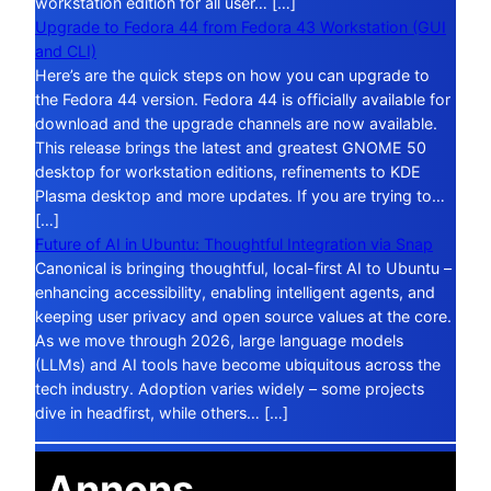
workstation edition for all user… […]
Upgrade to Fedora 44 from Fedora 43 Workstation (GUI
and CLI)
Here’s are the quick steps on how you can upgrade to
the Fedora 44 version. Fedora 44 is officially available for
download and the upgrade channels are now available.
This release brings the latest and greatest GNOME 50
desktop for workstation editions, refinements to KDE
Plasma desktop and more updates. If you are trying to…
[…]
Future of AI in Ubuntu: Thoughtful Integration via Snap
Canonical is bringing thoughtful, local-first AI to Ubuntu –
enhancing accessibility, enabling intelligent agents, and
keeping user privacy and open source values at the core.
As we move through 2026, large language models
(LLMs) and AI tools have become ubiquitous across the
tech industry. Adoption varies widely – some projects
dive in headfirst, while others… […]
Annons