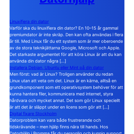
Linuxifiera din dator
Varför ska du linuxifiera din dator? En 10–15 år gammal
premiumdator är inte skräp. Den kan ofta användas i flera
år till. Med Linux får du ett system som är mer oberoende
av de stora teknikjättarna Google, Microsoft och Apple.
Det starkaste argumentet för att köra Linux är att du kan
använda din dator några […]
Installera Debian, Ubuntu eller Mint på din dator
Men först: vad är Linux? Troligen använder du redan
Linux utan att veta om det. Linux är en kärna, alltså en
grundkomponent som ett operativsystem behöver för att
kunna hantera filer, kommunicera med internet, styra
hårdvara och mycket annat. Det som gör Linux speciellt
är att det är släppt under en licens som gör att […]
Digital fixare Stockholm
Datorproblem kan vara både frustrerande och
tidskrävande – men hjälp finns nära till hands. Hos
Datorhjälp i Bromma får du personlig och kunnig support,