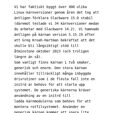
Vi har faktiskt byggt över 400 olika 
Linux-kärnversioner genom åren det tog att 
äntligen förklara Slackware 15.0 stabil 
(däremot testade vi 34 kärnversioner medan 
du arbetar med Slackware 14.2). Vi hamnade 
äntligen på kärnan version 5.15.19 efter 
att Greg Kroah-Hartman bekräftat att det 
skulle bli långsiktigt stöd till 
åtminstone oktober 2023 (och troligen 
längre än så).

Som vanligt finns kärnan i två smaker, 
generisk och enorm. Den stora kärnan 
innehåller tillräckligt många inbyggda 
drivrutiner som i de flesta fall inte en 
initrd är behövs för att starta upp 
systemet. De generiska kärnorna kräver 
användning av en initrd till

ladda kärnmodulerna som behövs för att 
montera rotfilsystemet. Använder en 
generisk kärnan kommer att spara lite 