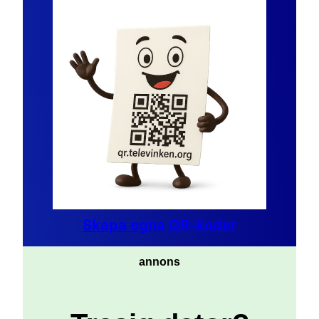
Skapa egna QR-koder
annons