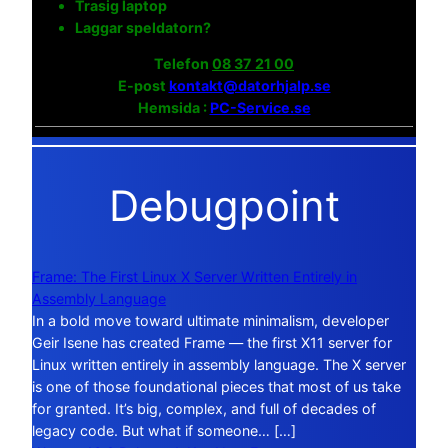
Trasig laptop
Laggar speldatorn?
Telefon
08 37 21 00
E-post
kontakt@datorhjalp.se
Hemsida :
PC-Service.se
Debugpoint
Frame: The First Linux X Server Written Entirely in
Assembly Language
In a bold move toward ultimate minimalism, developer
Geir Isene has created Frame — the first X11 server for
Linux written entirely in assembly language. The X server
is one of those foundational pieces that most of us take
for granted. It’s big, complex, and full of decades of
legacy code. But what if someone… […]