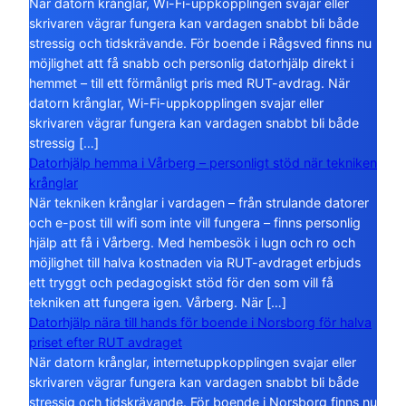
När datorn krånglar, Wi-Fi-uppkopplingen svajar eller
skrivaren vägrar fungera kan vardagen snabbt bli både
stressig och tidskrävande. För boende i Rågsved finns nu
möjlighet att få snabb och personlig datorhjälp direkt i
hemmet – till ett förmånligt pris med RUT-avdrag. När
datorn krånglar, Wi-Fi-uppkopplingen svajar eller
skrivaren vägrar fungera kan vardagen snabbt bli både
stressig […]
Datorhjälp hemma i Vårberg – personligt stöd när tekniken
krånglar
När tekniken krånglar i vardagen – från strulande datorer
och e-post till wifi som inte vill fungera – finns personlig
hjälp att få i Vårberg. Med hembesök i lugn och ro och
möjlighet till halva kostnaden via RUT-avdraget erbjuds
ett tryggt och pedagogiskt stöd för den som vill få
tekniken att fungera igen. Vårberg. När […]
Datorhjälp nära till hands för boende i Norsborg för halva
priset efter RUT avdraget
När datorn krånglar, internetuppkopplingen svajar eller
skrivaren vägrar fungera kan vardagen snabbt bli både
stressig och tidskrävande. För boende i Norsborg finns nu