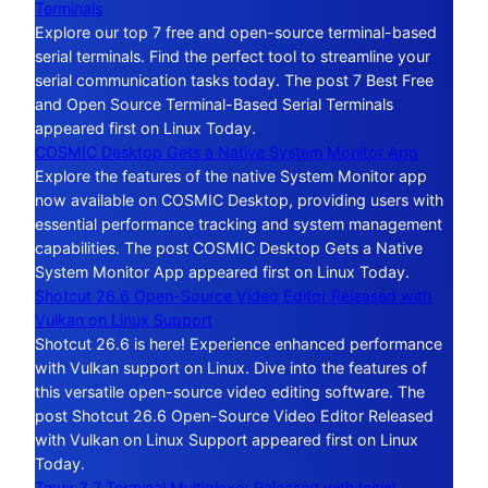
Terminals
Explore our top 7 free and open-source terminal-based
serial terminals. Find the perfect tool to streamline your
serial communication tasks today. The post 7 Best Free
and Open Source Terminal-Based Serial Terminals
appeared first on Linux Today.
COSMIC Desktop Gets a Native System Monitor App
Explore the features of the native System Monitor app
now available on COSMIC Desktop, providing users with
essential performance tracking and system management
capabilities. The post COSMIC Desktop Gets a Native
System Monitor App appeared first on Linux Today.
Shotcut 26.6 Open-Source Video Editor Released with
Vulkan on Linux Support
Shotcut 26.6 is here! Experience enhanced performance
with Vulkan support on Linux. Dive into the features of
this versatile open-source video editing software. The
post Shotcut 26.6 Open-Source Video Editor Released
with Vulkan on Linux Support appeared first on Linux
Today.
Tmux 3.7 Terminal Multiplexer Released with Initial