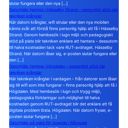
slutar fungera eller den nya […]
Datorhjälp hemma i Hässelby Strand – personligt stöd när
tekniken krånglar
När datorn krånglar, wifi strular eller den nya mobilen
känns svår att förstå finns personlig hjälp att få i Hässelby
Strand. Genom hembesök i lugn miljö och pedagogiskt
stöd på plats blir tekniken enklare att hantera – dessutom
till halva kostnaden tack vare RUT-avdraget. Hässelby
Strand. När datorn låser sig, e-posten slutar fungera eller
den […]
Datorhjälp hemma i Högdalen – personligt stöd när
tekniken krånglar
När tekniken krånglar i vardagen – från datorer som låser
sig till wifi som inte fungerar – finns personlig hjälp att få i
Högdalen. Med hembesök i lugn och trygg miljö,
pedagogiska förklaringar och möjlighet till halva
kostnaden genom RUT-avdraget blir det enklare att få
digitala problem lösta. Högdalen. När datorn fryser, e-
posten slutar fungera […]
Datorhjälp på plats för boende i Rågsved