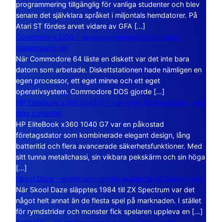
programmering tillgänglig för vanliga studenter och blev
senare det självklara språket i miljontals hemdatorer. På
Atari ST fördes arvet vidare av GFA […]
Commodore DOS – operativsystemet som bodde i
diskettstationen
När Commodore 64 läste en diskett var det inte bara
datorn som arbetade. Diskettstationen hade nämligen en
egen processor, ett eget minne och ett eget
operativsystem. Commodore DOS gjorde […]
HP EliteBook x360 1040 G7 – en lyxig företagsdator med
lång batteritid
HP EliteBook x360 1040 G7 var en påkostad
företagsdator som kombinerade elegant design, lång
batteritid och flera avancerade säkerhetsfunktioner. Med
sitt tunna metallchassi, sin vikbara pekskärm och sin höga
[…]
Skool Daze – spelet som gjorde skolan till ett öppet kaos
När Skool Daze släpptes 1984 till ZX Spectrum var det
något helt annat än de flesta spel på marknaden. I stället
för rymdstrider och monster fick spelaren uppleva en […]