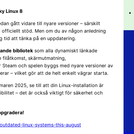
ky Linux 8
n gått vidare till nyare versioner – särskilt
 officiellt stöd. Men om du av någon anledning
 tid att tänka på en uppdatering.
gande bibliotek
som alla dynamiskt länkade
m filåtkomst, skärmutmatning,
r Steam och spelen byggs med nyare versioner av
erar – vilket gör att de helt enkelt vägrar starta.
ren 2025, se till att din Linux-installation är
ilitet – det är också viktigt för säkerhet och
uppgradera!
-outdated-linux-systems-this-august
AMD 