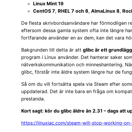
Linux Mint 19
CentOS 7
,
RHEL 7 och 8
,
AlmaLinux 8
,
Roc
De flesta skrivbordsanvändare har förmodligen reda
eftersom dessa gamla system ofta inte längre har
fortfarande använder en av dem, kan det vara hög
Bakgrunden till detta är att
glibc är ett grundläg
program i Linux använder. Det hanterar saker so
nätverkskommunikation och minneshantering. Nä
glibc, förstår inte äldre system längre hur de fung
Så om du vill fortsätta spela via Steam efter somma
uppdaterad. Det är inte bara en fråga om kompatib
prestanda.
Kort sagt: kör du glibc äldre än 2.31 – dags att 
https://linuxiac.com/steam-will-stop-working-on