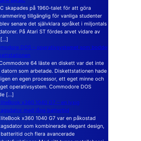
C skapades på 1960-talet för att göra
rammering tillgänglig för vanliga studenter
blev senare det självklara språket i miljontals
atorer. På Atari ST fördes arvet vidare av
 […]
modore DOS – operativsystemet som bodde
skettstationen
Commodore 64 läste en diskett var det inte
 datorn som arbetade. Diskettstationen hade
igen en egen processor, ett eget minne och
eget operativsystem. Commodore DOS
de […]
liteBook x360 1040 G7 – en lyxig
tagsdator med lång batteritid
liteBook x360 1040 G7 var en påkostad
tagsdator som kombinerade elegant design,
 batteritid och flera avancerade