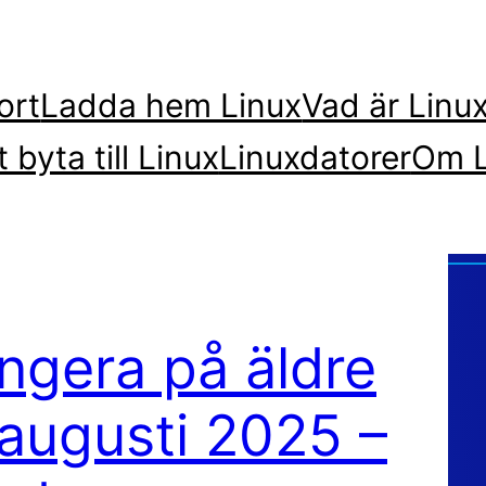
ort
Ladda hem Linux
Vad är Linu
t byta till Linux
Linuxdatorer
Om L
ngera på äldre
 augusti 2025 –