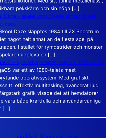
rhetsfunktioner. Med sitt tunna metallchassi,
vikbara pekskärm och sin höga […]
l Daze – spelet som gjorde skolan till ett
t kaos
Skool Daze släpptes 1984 till ZX Spectrum
det något helt annat än de flesta spel på
naden. I stället för rymdstrider och monster
 spelaren uppleva en […]
aOS – operativsystemet som var före sin tid
aOS var ett av 1980-talets mest
rytande operativsystem. Med grafiskt
ssnitt, effektiv multitasking, avancerat ljud
färgstark grafik visade det att hemdatorer
e vara både kraftfulla och användarvänliga
t […]
wiki.linux.se