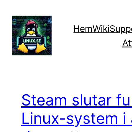
Hoppa
till
innehåll
Hem
Wiki
Supp
At
Steam slutar fu
Linux-system i