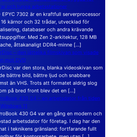
rar och tunga arbetsstationer
EPYC 7302 är en kraftfull serverprocessor
16 kärnor och 32 trådar, utvecklad för
ualisering, databaser och andra krävande
tsuppgifter. Med Zen 2-arkitektur, 128 MB
ache, åttakanaligt DDR4-minne […]
rDisc – den jättelika filmskivan som visade
en mot DVD
rDisc var den stora, blanka videoskivan som
de bättre bild, bättre ljud och snabbare
mst än VHS. Trots att formatet aldrig slog
om på bred front blev det en […]
roBook 430 G4 – en arbetsdator från tiden
 Windows 11
roBook 430 G4 var en gång en modern och
stad arbetsdator för företag. I dag har den
at i teknikens gränsland: fortfarande fullt
ndbar för kontorsarbete, men utan […]