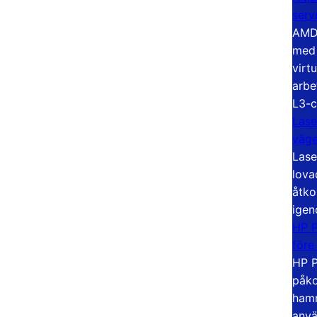
serv
AMD 
med 
virt
arbe
L3-c
Lase
väg
Lase
lova
åtko
igen
HP P
före
HP P
påko
hamn
anvä