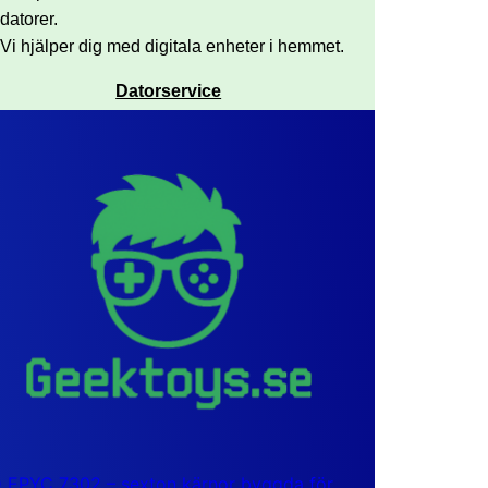
datorer.
Vi hjälper dig med digitala enheter i hemmet.
Datorservice
EPYC 7302 – sexton kärnor byggda för