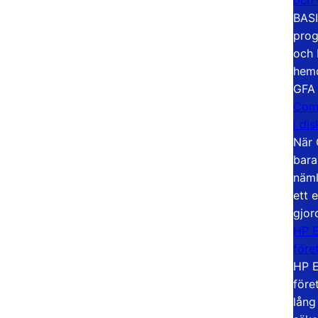
BASI
prog
och 
hemd
GFA
Com
i di
När 
bara
näml
ett 
gjor
HP E
före
HP E
före
lång