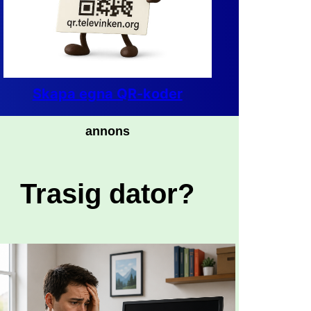
Skapa egna QR-koder
annons
Trasig dator?