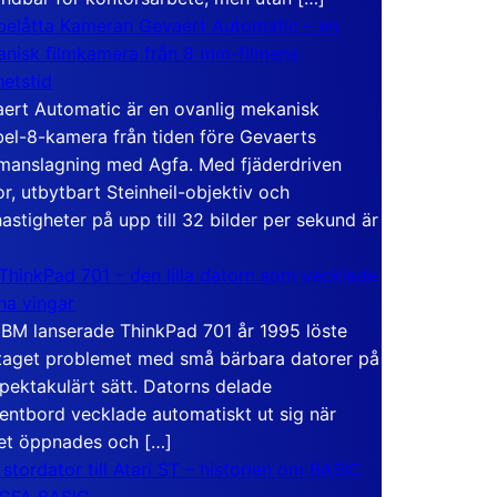
elåtta Kameran Gevaert Automatic – en
nisk filmkamera från 8 mm-filmens
hetstid
ert Automatic är en ovanlig mekanisk
el-8-kamera från tiden före Gevaerts
anslagning med Agfa. Med fjäderdriven
r, utbytbart Steinheil-objektiv och
hastigheter på upp till 32 bilder per sekund är
ThinkPad 701 – den lilla datorn som vecklade
ina vingar
IBM lanserade ThinkPad 701 år 1995 löste
taget problemet med små bärbara datorer på
spektakulärt sätt. Datorns delade
entbord vecklade automatiskt ut sig när
et öppnades och […]
 stordator till Atari ST – historien om BASIC
 GFA BASIC