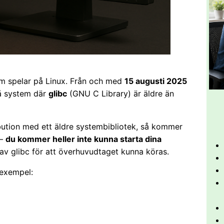
om spelar på Linux. Från och med
15 augusti 2025
på system där
glibc
(GNU C Library) är äldre än
bution med ett äldre systembibliotek, så kommer
 –
du kommer heller inte kunna starta dina
n av glibc för att överhuvudtaget kunna köras.
 exempel: