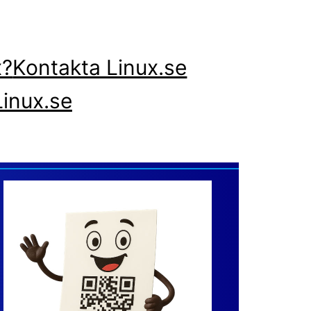
x?
Kontakta Linux.se
inux.se