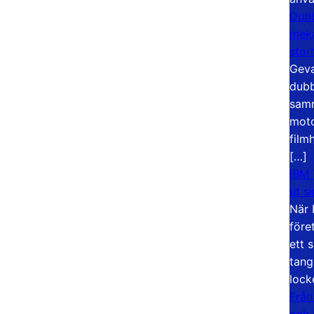
Dubb
meka
stor
Geva
dubb
samm
moto
film
[…]
IBM 
ut s
När 
före
ett 
tang
lock
Från
och