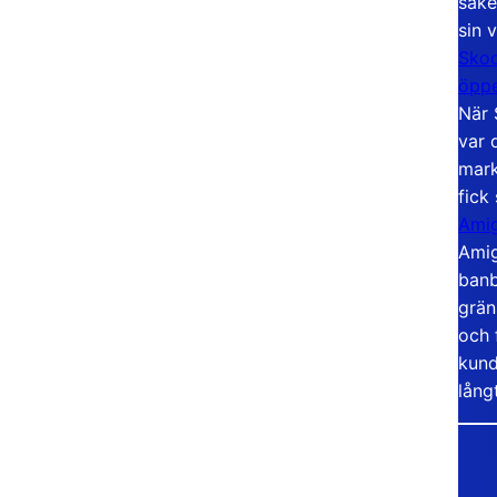
säke
sin 
Skoo
öppe
När 
var 
mark
fick
Amig
Amig
banb
grän
och 
kund
lång