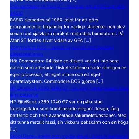
Från stordator till Atari ST – historien om BASIC och GFA
BASIC
BASIC skapades på 1960-talet för att göra
programmering tillgänglig för vanliga studenter och blev
senare det självklara språket i miljontals hemdatorer. På
Atari ST fördes arvet vidare av GFA […]
Commodore DOS – operativsystemet som bodde i
diskettstationen
När Commodore 64 läste en diskett var det inte bara
datorn som arbetade. Diskettstationen hade nämligen en
egen processor, ett eget minne och ett eget
operativsystem. Commodore DOS gjorde […]
HP EliteBook x360 1040 G7 – en lyxig företagsdator med
lång batteritid
HP EliteBook x360 1040 G7 var en påkostad
företagsdator som kombinerade elegant design, lång
batteritid och flera avancerade säkerhetsfunktioner. Med
sitt tunna metallchassi, sin vikbara pekskärm och sin höga
[…]
Skool Daze – spelet som gjorde skolan till ett öppet kaos