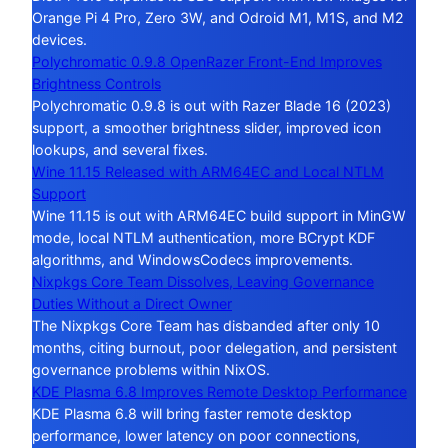
Orange Pi 4 Pro, Zero 3W, and Odroid M1, M1S, and M2
devices.
Polychromatic 0.9.8 OpenRazer Front-End Improves
Brightness Controls
Polychromatic 0.9.8 is out with Razer Blade 16 (2023)
support, a smoother brightness slider, improved icon
lookups, and several fixes.
Wine 11.15 Released with ARM64EC and Local NTLM
Support
Wine 11.15 is out with ARM64EC build support in MinGW
mode, local NTLM authentication, more BCrypt KDF
algorithms, and WindowsCodecs improvements.
Nixpkgs Core Team Dissolves, Leaving Governance
Duties Without a Direct Owner
The Nixpkgs Core Team has disbanded after only 10
months, citing burnout, poor delegation, and persistent
governance problems within NixOS.
KDE Plasma 6.8 Improves Remote Desktop Performance
KDE Plasma 6.8 will bring faster remote desktop
performance, lower latency on poor connections,