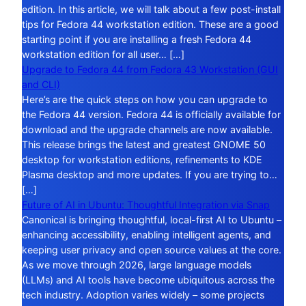
edition. In this article, we will talk about a few post-install
tips for Fedora 44 workstation edition. These are a good
starting point if you are installing a fresh Fedora 44
workstation edition for all user… […]
Upgrade to Fedora 44 from Fedora 43 Workstation (GUI
and CLI)
Here’s are the quick steps on how you can upgrade to
the Fedora 44 version. Fedora 44 is officially available for
download and the upgrade channels are now available.
This release brings the latest and greatest GNOME 50
desktop for workstation editions, refinements to KDE
Plasma desktop and more updates. If you are trying to…
[…]
Future of AI in Ubuntu: Thoughtful Integration via Snap
Canonical is bringing thoughtful, local-first AI to Ubuntu –
enhancing accessibility, enabling intelligent agents, and
keeping user privacy and open source values at the core.
As we move through 2026, large language models
(LLMs) and AI tools have become ubiquitous across the
tech industry. Adoption varies widely – some projects