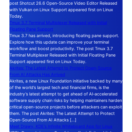
post Shotcut 26.6 Open-Source Video Editor Released
with Vulkan on Linux Support appeared first on Linux
Today.
Tmux 3.7 Terminal Multiplexer Released with Initial
Floating Pane Support
Tmux 3.7 has arrived, introducing floating pane support.
Explore how this update can improve your terminal
workflow and boost productivity. The post Tmux 3.7
Terminal Multiplexer Released with Initial Floating Pane
Support appeared first on Linux Today.
Akrites: The Latest Attempt to Protect Open-Source
From AI Attacks Has Arrived
Akrites, a new Linux Foundation initiative backed by many
of the world’s largest tech and financial firms, is the
industry’s latest attempt to get ahead of AI‑accelerated
software supply chain risks by helping maintainers harden
critical open-source projects before attackers can exploit
them. The post Akrites: The Latest Attempt to Protect
Open-Source From AI Attacks […]
Meet Drawy, KDE’s Infinite Whiteboard App for Linux