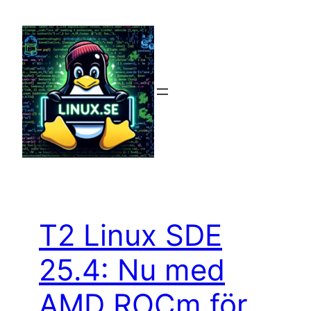
Hoppa
till
innehåll
T2 Linux SDE
25.4: Nu med
AMD ROCm för