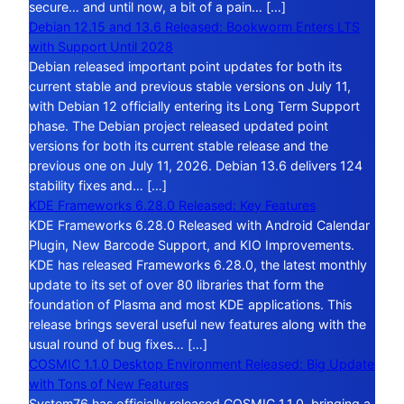
secure… and until now, a bit of a pain… […]
Debian 12.15 and 13.6 Released: Bookworm Enters LTS
with Support Until 2028
Debian released important point updates for both its
current stable and previous stable versions on July 11,
with Debian 12 officially entering its Long Term Support
phase. The Debian project released updated point
versions for both its current stable release and the
previous one on July 11, 2026. Debian 13.6 delivers 124
stability fixes and… […]
KDE Frameworks 6.28.0 Released: Key Features
KDE Frameworks 6.28.0 Released with Android Calendar
Plugin, New Barcode Support, and KIO Improvements.
KDE has released Frameworks 6.28.0, the latest monthly
update to its set of over 80 libraries that form the
foundation of Plasma and most KDE applications. This
release brings several useful new features along with the
usual round of bug fixes… […]
COSMIC 1.1.0 Desktop Environment Released: Big Update
with Tons of New Features
System76 has officially released COSMIC 1.1.0, bringing a