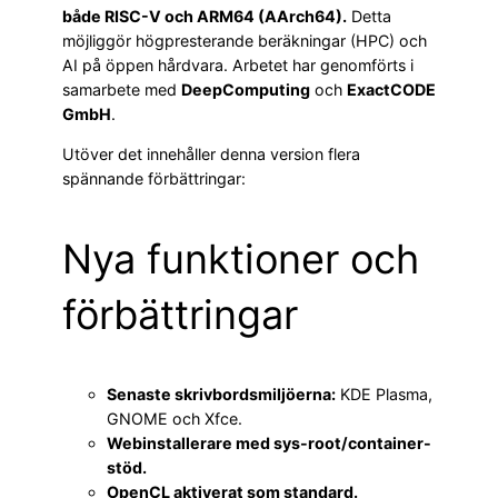
både RISC-V och ARM64 (AArch64).
Detta
möjliggör högpresterande beräkningar (HPC) och
AI på öppen hårdvara. Arbetet har genomförts i
samarbete med
DeepComputing
och
ExactCODE
GmbH
.
Utöver det innehåller denna version flera
spännande förbättringar:
Nya funktioner och
förbättringar
Senaste skrivbordsmiljöerna:
KDE Plasma,
GNOME och Xfce.
Webinstallerare med sys-root/container-
stöd.
OpenCL aktiverat som standard.