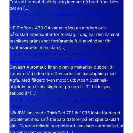
Trots att formatet aldrig slog igenom på bred front blev
det en […]
HP ProBook 430 G4 – en arbetsdator från tiden före
Windows 11
HP ProBook 430 G4 var en gång en modern och
påkostad arbetsdator för företag. I dag har den hamnat i
teknikens gränsland: fortfarande fullt användbar för
kontorsarbete, men utan […]
Dubbelåtta Kameran Gevaert Automatic – en mekanisk
filmkamera från 8 mm-filmens storhetstid
Gevaert Automatic är en ovanlig mekanisk dubbel-8-
kamera från tiden före Gevaerts sammanslagning med
Agfa. Med fjäderdriven motor, utbytbart Steinheil-
objektiv och filmhastigheter på upp till 32 bilder per
sekund är […]
IBM ThinkPad 701 – den lilla datorn som vecklade ut sina
vingar
När IBM lanserade ThinkPad 701 år 1995 löste företaget
problemet med små bärbara datorer på ett spektakulärt
sätt. Datorns delade tangentbord vecklade automatiskt ut
sig när locket öppnades och […]