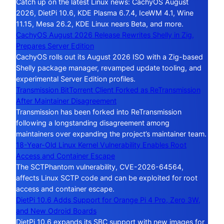
Catch up on the latest Linux news: CachyOS August
2026, DietPi 10.6, KDE Plasma 6.7.4, IceWM 4.1, Wine
11.15, Mesa 26.2, KDE Linux nears Beta, and more.
CachyOS August 2026 Release Rewrites Shelly in Zig,
Prepares Server Edition
CachyOS rolls out its August 2026 ISO with a Zig-based
Shelly package manager, revamped update tooling, and
experimental Server Edition profiles.
Transmission BitTorrent Client Forked as ReTransmission
After Maintainer Disagreement
Transmission has been forked into ReTransmission
following a longstanding disagreement among
maintainers over expanding the project’s maintainer team.
18-Year-Old Linux Kernel Vulnerability Enables Root
Access and Container Escape
The SCTPhantom vulnerability, CVE-2026-64564,
affects Linux SCTP code and can be exploited for root
access and container escape.
DietPi 10.6 Adds Support for Orange Pi 4 Pro, Zero 3W,
and New Odroid Boards
DietPi 10.6 expands its SBC support with new images for