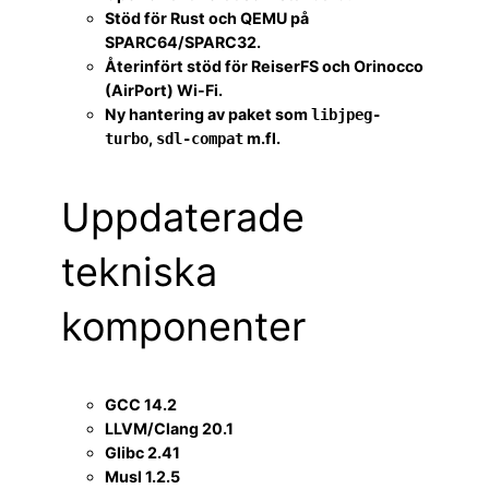
Stöd för Rust och QEMU på
SPARC64/SPARC32.
Återinfört stöd för ReiserFS och Orinocco
(AirPort) Wi-Fi.
Ny hantering av paket som
libjpeg-
,
m.fl.
turbo
sdl-compat
Uppdaterade
tekniska
komponenter
GCC 14.2
LLVM/Clang 20.1
Glibc 2.41
Musl 1.2.5