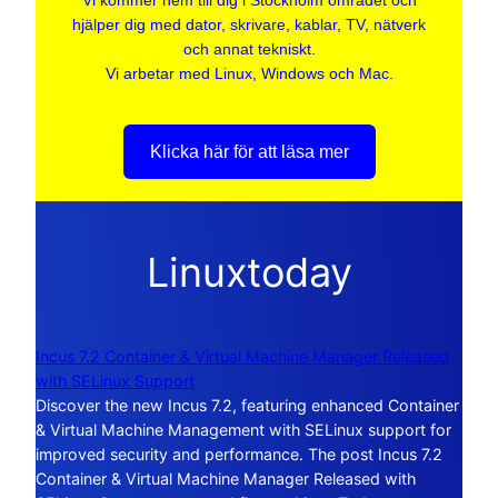
Vi kommer hem till dig i Stockholm området och
hjälper dig med dator, skrivare, kablar, TV, nätverk
och annat tekniskt.
Vi arbetar med Linux, Windows och Mac.
Klicka här för att läsa mer
Linuxtoday
Incus 7.2 Container & Virtual Machine Manager Released
with SELinux Support
Discover the new Incus 7.2, featuring enhanced Container
& Virtual Machine Management with SELinux support for
improved security and performance. The post Incus 7.2
Container & Virtual Machine Manager Released with