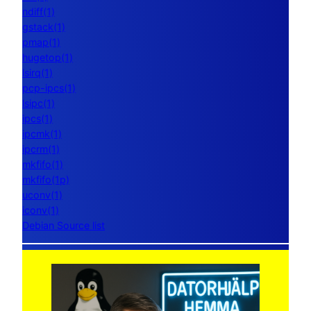
ndiff(1)
gstack(1)
pmap(1)
hugetop(1)
lsirq(1)
pcp-ipcs(1)
lsipc(1)
ipcs(1)
ipcmk(1)
ipcrm(1)
mkfifo(1)
mkfifo(1p)
uconv(1)
iconv(1)
Debian Source list