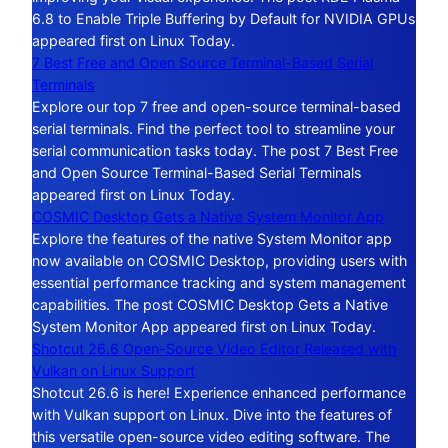
6.8 to Enable Triple Buffering by Default for NVIDIA GPUs
appeared first on Linux Today.
7 Best Free and Open Source Terminal-Based Serial
Terminals
Explore our top 7 free and open-source terminal-based
serial terminals. Find the perfect tool to streamline your
serial communication tasks today. The post 7 Best Free
and Open Source Terminal-Based Serial Terminals
appeared first on Linux Today.
COSMIC Desktop Gets a Native System Monitor App
Explore the features of the native System Monitor app
now available on COSMIC Desktop, providing users with
essential performance tracking and system management
capabilities. The post COSMIC Desktop Gets a Native
System Monitor App appeared first on Linux Today.
Shotcut 26.6 Open-Source Video Editor Released with
Vulkan on Linux Support
Shotcut 26.6 is here! Experience enhanced performance
with Vulkan support on Linux. Dive into the features of
this versatile open-source video editing software. The