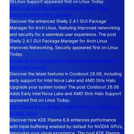
SELinux Support appeared first on Linux Today.
Shelly 2.4.1 GUI Package Manager for Arch Linux
Improves Networking, Security
Discover the enhanced Shelly 2.4.1 GUI Package
Manager for Arch Linux, featuring improved networking
and security for a seamless user experience. The post
Shelly 2.4.1 GUI Package Manager for Arch Linux
Improves Networking, Security appeared first on Linux
Today.
Coreboot 26.06 Adds Early Intel Nova Lake and AMD
Strix Halo Support
Discover the latest features in Coreboot 26.06, including
early support for Intel Nova Lake and AMD Strix Halo.
Upgrade your system today! The post Coreboot 26.06
Adds Early Intel Nova Lake and AMD Strix Halo Support
appeared first on Linux Today.
KDE Plasma 6.8 to Enable Triple Buffering by Default for
NVIDIA GPUs
Discover how KDE Plasma 6.8 enhances performance
with triple buffering enabled by default for NVIDIA GPUs,
improving your visual experience. The post KDE Plasma