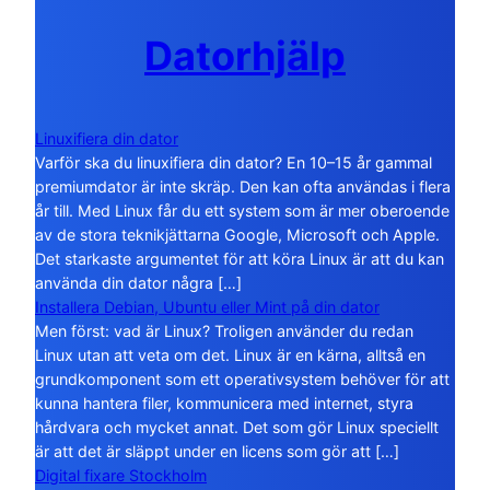
Datorhjälp
Linuxifiera din dator
Varför ska du linuxifiera din dator? En 10–15 år gammal
premiumdator är inte skräp. Den kan ofta användas i flera
år till. Med Linux får du ett system som är mer oberoende
av de stora teknikjättarna Google, Microsoft och Apple.
Det starkaste argumentet för att köra Linux är att du kan
använda din dator några […]
Installera Debian, Ubuntu eller Mint på din dator
Men först: vad är Linux? Troligen använder du redan
Linux utan att veta om det. Linux är en kärna, alltså en
grundkomponent som ett operativsystem behöver för att
kunna hantera filer, kommunicera med internet, styra
hårdvara och mycket annat. Det som gör Linux speciellt
är att det är släppt under en licens som gör att […]
Digital fixare Stockholm