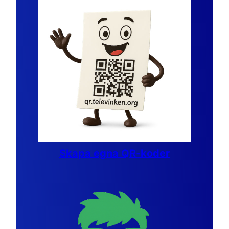
Skapa egna QR-koder