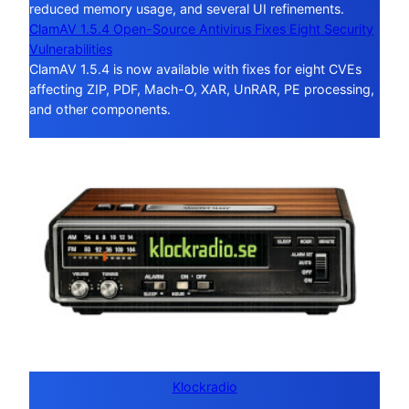
reduced memory usage, and several UI refinements.
ClamAV 1.5.4 Open-Source Antivirus Fixes Eight Security
Vulnerabilities
ClamAV 1.5.4 is now available with fixes for eight CVEs
affecting ZIP, PDF, Mach-O, XAR, UnRAR, PE processing,
and other components.
Klockradio