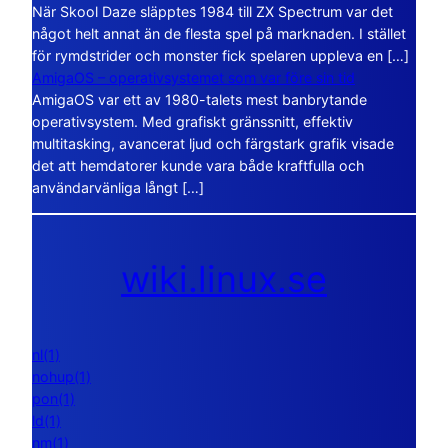
När Skool Daze släpptes 1984 till ZX Spectrum var det
något helt annat än de flesta spel på marknaden. I stället
för rymdstrider och monster fick spelaren uppleva en […]
AmigaOS – operativsystemet som var före sin tid
AmigaOS var ett av 1980-talets mest banbrytande
operativsystem. Med grafiskt gränssnitt, effektiv
multitasking, avancerat ljud och färgstark grafik visade
det att hemdatorer kunde vara både kraftfulla och
användarvänliga långt […]
wiki.linux.se
nl(1)
nohup(1)
pon(1)
ld(1)
nm(1)