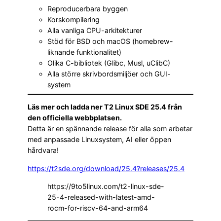
Reproducerbara byggen
Korskompilering
Alla vanliga CPU-arkitekturer
Stöd för BSD och macOS (homebrew-
liknande funktionalitet)
Olika C-bibliotek (Glibc, Musl, uClibC)
Alla större skrivbordsmiljöer och GUI-
system
Läs mer och ladda ner T2 Linux SDE 25.4 från
den officiella webbplatsen.
Detta är en spännande release för alla som arbetar
med anpassade Linuxsystem, AI eller öppen
hårdvara!
https://t2sde.org/download/25.4?releases/25.4
https://9to5linux.com/t2-linux-sde-
25-4-released-with-latest-amd-
rocm-for-riscv-64-and-arm64