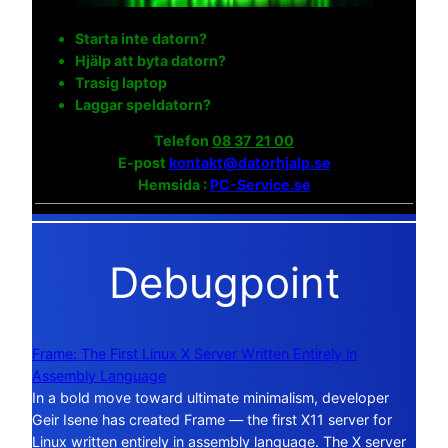
Starta inte datorn?
Hjälp att byta datorn?
Trasig laptop
Laggar speldatorn?
Telefon
08 37 21 00
E-post
kontakt@datorhjalp.se
Hemsida :
PC-Service.se
Debugpoint
Frame: The First Linux X Server Written Entirely in
Assembly Language
In a bold move toward ultimate minimalism, developer
Geir Isene has created Frame — the first X11 server for
Linux written entirely in assembly language. The X server