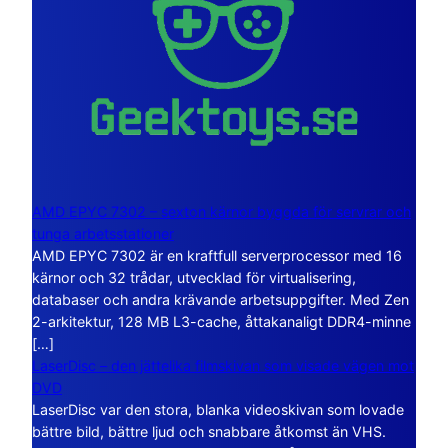
AMD EPYC 7302 – sexton kärnor byggda för servrar och
tunga arbetsstationer
AMD EPYC 7302 är en kraftfull serverprocessor med 16
kärnor och 32 trådar, utvecklad för virtualisering,
databaser och andra krävande arbetsuppgifter. Med Zen
2-arkitektur, 128 MB L3-cache, åttakanaligt DDR4-minne
[…]
LaserDisc – den jättelika filmskivan som visade vägen mot
DVD
LaserDisc var den stora, blanka videoskivan som lovade
bättre bild, bättre ljud och snabbare åtkomst än VHS.