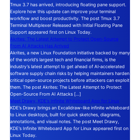
Tmux 3.7 has arrived, introducing floating pane support.
Explore how this update can improve your terminal
workflow and boost productivity. The post Tmux 3.7
Terminal Multiplexer Released with Initial Floating Pane
Support appeared first on Linux Today.
Akrites: The Latest Attempt to Protect Open-Source
From AI Attacks Has Arrived
Akrites, a new Linux Foundation initiative backed by many
of the world’s largest tech and financial firms, is the
industry’s latest attempt to get ahead of AI‑accelerated
software supply chain risks by helping maintainers harden
critical open-source projects before attackers can exploit
them. The post Akrites: The Latest Attempt to Protect
Open-Source From AI Attacks […]
Meet Drawy, KDE’s Infinite Whiteboard App for Linux
KDE’s Drawy brings an Excalidraw-like infinite whiteboard
to Linux desktops, built for quick sketches, diagrams,
annotations, and visual notes. The post Meet Drawy,
KDE’s Infinite Whiteboard App for Linux appeared first on
Linux Today.