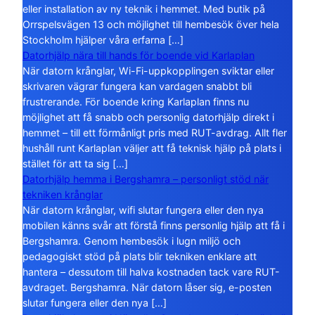
eller installation av ny teknik i hemmet. Med butik på
Orrspelsvägen 13 och möjlighet till hembesök över hela
Stockholm hjälper våra erfarna […]
Datorhjälp nära till hands för boende vid Karlaplan
När datorn krånglar, Wi-Fi-uppkopplingen sviktar eller
skrivaren vägrar fungera kan vardagen snabbt bli
frustrerande. För boende kring Karlaplan finns nu
möjlighet att få snabb och personlig datorhjälp direkt i
hemmet – till ett förmånligt pris med RUT-avdrag. Allt fler
hushåll runt Karlaplan väljer att få teknisk hjälp på plats i
stället för att ta sig […]
Datorhjälp hemma i Bergshamra – personligt stöd när
tekniken krånglar
När datorn krånglar, wifi slutar fungera eller den nya
mobilen känns svår att förstå finns personlig hjälp att få i
Bergshamra. Genom hembesök i lugn miljö och
pedagogiskt stöd på plats blir tekniken enklare att
hantera – dessutom till halva kostnaden tack vare RUT-
avdraget. Bergshamra. När datorn låser sig, e-posten
slutar fungera eller den nya […]