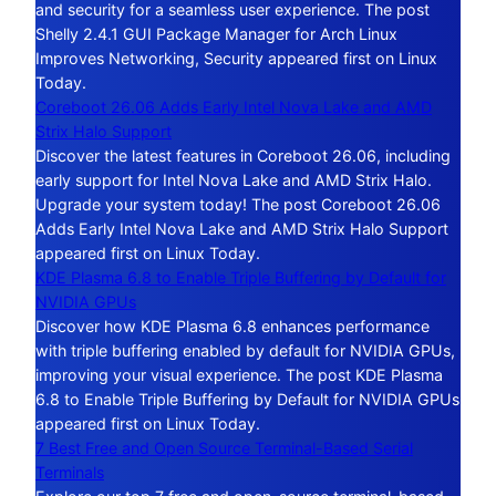
and security for a seamless user experience. The post
Shelly 2.4.1 GUI Package Manager for Arch Linux
Improves Networking, Security appeared first on Linux
Today.
Coreboot 26.06 Adds Early Intel Nova Lake and AMD
Strix Halo Support
Discover the latest features in Coreboot 26.06, including
early support for Intel Nova Lake and AMD Strix Halo.
Upgrade your system today! The post Coreboot 26.06
Adds Early Intel Nova Lake and AMD Strix Halo Support
appeared first on Linux Today.
KDE Plasma 6.8 to Enable Triple Buffering by Default for
NVIDIA GPUs
Discover how KDE Plasma 6.8 enhances performance
with triple buffering enabled by default for NVIDIA GPUs,
improving your visual experience. The post KDE Plasma
6.8 to Enable Triple Buffering by Default for NVIDIA GPUs
appeared first on Linux Today.
7 Best Free and Open Source Terminal-Based Serial
Terminals