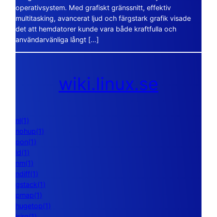
operativsystem. Med grafiskt gränssnitt, effektiv
multitasking, avancerat ljud och färgstark grafik visade
det att hemdatorer kunde vara både kraftfulla och
användarvänliga långt […]
wiki.linux.se
nl(1)
nohup(1)
pon(1)
ld(1)
nm(1)
ndiff(1)
gstack(1)
pmap(1)
hugetop(1)
lsirq(1)