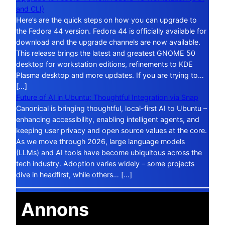
and CLI)
Here’s are the quick steps on how you can upgrade to
the Fedora 44 version. Fedora 44 is officially available for
download and the upgrade channels are now available.
This release brings the latest and greatest GNOME 50
desktop for workstation editions, refinements to KDE
Plasma desktop and more updates. If you are trying to…
[…]
Future of AI in Ubuntu: Thoughtful Integration via Snap
Canonical is bringing thoughtful, local-first AI to Ubuntu –
enhancing accessibility, enabling intelligent agents, and
keeping user privacy and open source values at the core.
As we move through 2026, large language models
(LLMs) and AI tools have become ubiquitous across the
tech industry. Adoption varies widely – some projects
dive in headfirst, while others… […]
Annons