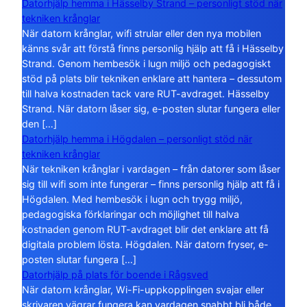
Datorhjälp hemma i Hässelby Strand – personligt stöd när
tekniken krånglar
När datorn krånglar, wifi strular eller den nya mobilen
känns svår att förstå finns personlig hjälp att få i Hässelby
Strand. Genom hembesök i lugn miljö och pedagogiskt
stöd på plats blir tekniken enklare att hantera – dessutom
till halva kostnaden tack vare RUT-avdraget. Hässelby
Strand. När datorn låser sig, e-posten slutar fungera eller
den […]
Datorhjälp hemma i Högdalen – personligt stöd när
tekniken krånglar
När tekniken krånglar i vardagen – från datorer som låser
sig till wifi som inte fungerar – finns personlig hjälp att få i
Högdalen. Med hembesök i lugn och trygg miljö,
pedagogiska förklaringar och möjlighet till halva
kostnaden genom RUT-avdraget blir det enklare att få
digitala problem lösta. Högdalen. När datorn fryser, e-
posten slutar fungera […]
Datorhjälp på plats för boende i Rågsved
När datorn krånglar, Wi-Fi-uppkopplingen svajar eller
skrivaren vägrar fungera kan vardagen snabbt bli både