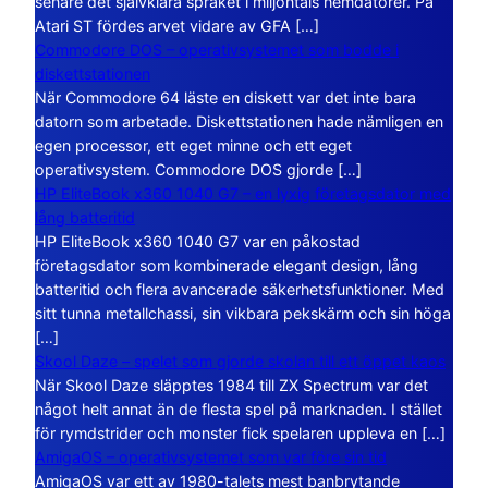
senare det självklara språket i miljontals hemdatorer. På
Atari ST fördes arvet vidare av GFA […]
Commodore DOS – operativsystemet som bodde i
diskettstationen
När Commodore 64 läste en diskett var det inte bara
datorn som arbetade. Diskettstationen hade nämligen en
egen processor, ett eget minne och ett eget
operativsystem. Commodore DOS gjorde […]
HP EliteBook x360 1040 G7 – en lyxig företagsdator med
lång batteritid
HP EliteBook x360 1040 G7 var en påkostad
företagsdator som kombinerade elegant design, lång
batteritid och flera avancerade säkerhetsfunktioner. Med
sitt tunna metallchassi, sin vikbara pekskärm och sin höga
[…]
Skool Daze – spelet som gjorde skolan till ett öppet kaos
När Skool Daze släpptes 1984 till ZX Spectrum var det
något helt annat än de flesta spel på marknaden. I stället
för rymdstrider och monster fick spelaren uppleva en […]
AmigaOS – operativsystemet som var före sin tid
AmigaOS var ett av 1980-talets mest banbrytande