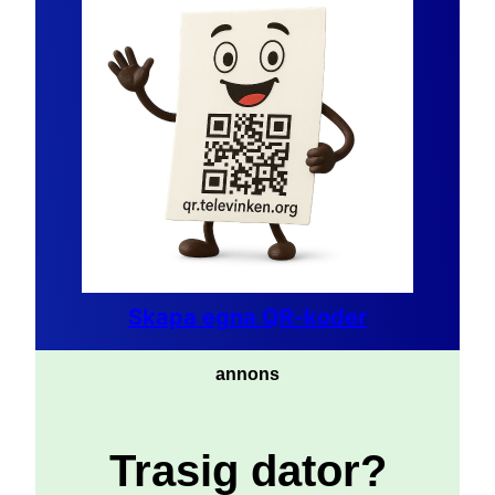
Skapa egna QR-koder
annons
Trasig dator?