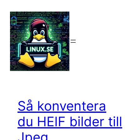
Hoppa
till
innehåll
Så konventera
du HEIF bilder till
Jpeg.