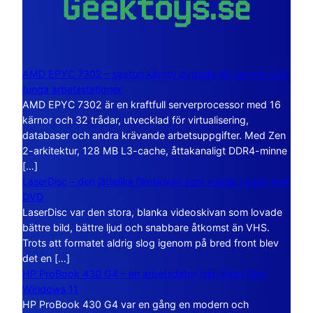
AMD EPYC 7302 – sexton kärnor byggda för servrar och
tunga arbetsstationer
AMD EPYC 7302 är en kraftfull serverprocessor med 16
kärnor och 32 trådar, utvecklad för virtualisering,
databaser och andra krävande arbetsuppgifter. Med Zen
2-arkitektur, 128 MB L3-cache, åttakanaligt DDR4-minne
[…]
LaserDisc – den jättelika filmskivan som visade vägen mot
DVD
LaserDisc var den stora, blanka videoskivan som lovade
bättre bild, bättre ljud och snabbare åtkomst än VHS.
Trots att formatet aldrig slog igenom på bred front blev
det en […]
HP ProBook 430 G4 – en arbetsdator från tiden före
Windows 11
HP ProBook 430 G4 var en gång en modern och