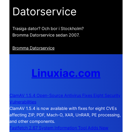
Datorservice
Trasiga dator? Och bor i Stockholm?
Bromma Datorservice sedan 2007.
Bromma Datorservice
Linuxiac.com
ClamAV 1.5.4 Open-Source Antivirus Fixes Eight Security
Vulnerabilities
ClamAV 1.5.4 is now available with fixes for eight CVEs
affecting ZIP, PDF, Mach-O, XAR, UnRAR, PE processing,
and other components.
Fastfetch 2.67 System Information Tool Adds New