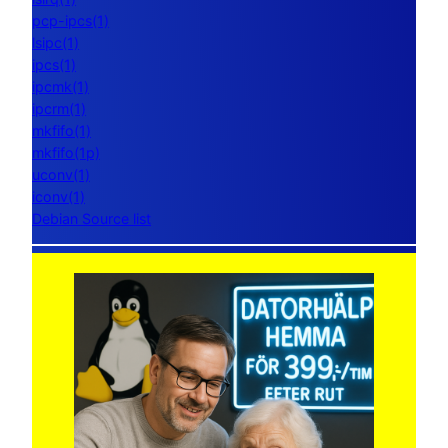
pcp-ipcs(1)
lsipc(1)
ipcs(1)
ipcmk(1)
ipcrm(1)
mkfifo(1)
mkfifo(1p)
uconv(1)
iconv(1)
Debian Source list