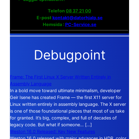
Telefon
08 37 21 00
E-post
kontakt@datorhjalp.se
Hemsida :
PC-Service.se
Debugpoint
Frame: The First Linux X Server Written Entirely in
Assembly Language
In a bold move toward ultimate minimalism, developer
Geir Isene has created Frame — the first X11 server for
Linux written entirely in assembly language. The X server
is one of those foundational pieces that most of us take
for granted. It’s big, complex, and full of decades of
legacy code. But what if someone… […]
Weston 16.0 Released: Key New Features
Weston 16.0 released with major advances in HDR, color