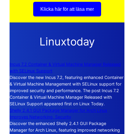
Klicka här för att läsa mer
Linuxtoday
Incus 7.2 Container & Virtual Machine Manager Released
with SELinux Support
Discover the new Incus 7.2, featuring enhanced Container
& Virtual Machine Management with SELinux support for
improved security and performance. The post Incus 7.2
Container & Virtual Machine Manager Released with
SELinux Support appeared first on Linux Today.
Shelly 2.4.1 GUI Package Manager for Arch Linux
Improves Networking, Security
Discover the enhanced Shelly 2.4.1 GUI Package
Manager for Arch Linux, featuring improved networking