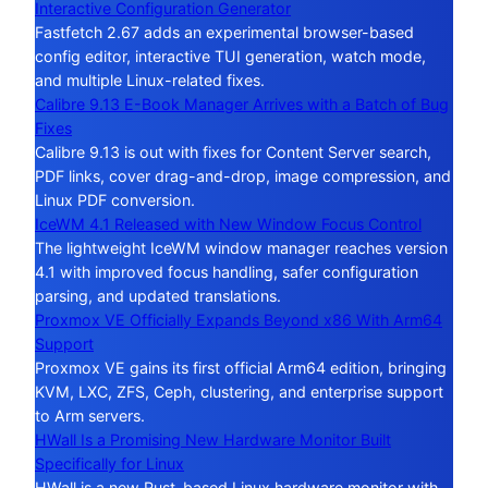
Interactive Configuration Generator
Fastfetch 2.67 adds an experimental browser-based
config editor, interactive TUI generation, watch mode,
and multiple Linux-related fixes.
Calibre 9.13 E-Book Manager Arrives with a Batch of Bug
Fixes
Calibre 9.13 is out with fixes for Content Server search,
PDF links, cover drag-and-drop, image compression, and
Linux PDF conversion.
IceWM 4.1 Released with New Window Focus Control
The lightweight IceWM window manager reaches version
4.1 with improved focus handling, safer configuration
parsing, and updated translations.
Proxmox VE Officially Expands Beyond x86 With Arm64
Support
Proxmox VE gains its first official Arm64 edition, bringing
KVM, LXC, ZFS, Ceph, clustering, and enterprise support
to Arm servers.
HWall Is a Promising New Hardware Monitor Built
Specifically for Linux
HWall is a new Rust-based Linux hardware monitor with