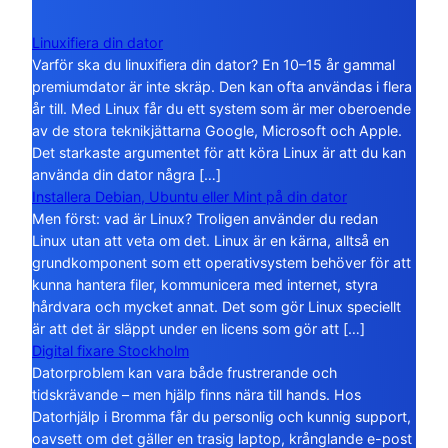
Linuxifiera din dator
Varför ska du linuxifiera din dator? En 10–15 år gammal
premiumdator är inte skräp. Den kan ofta användas i flera
år till. Med Linux får du ett system som är mer oberoende
av de stora teknikjättarna Google, Microsoft och Apple.
Det starkaste argumentet för att köra Linux är att du kan
använda din dator några […]
Installera Debian, Ubuntu eller Mint på din dator
Men först: vad är Linux? Troligen använder du redan
Linux utan att veta om det. Linux är en kärna, alltså en
grundkomponent som ett operativsystem behöver för att
kunna hantera filer, kommunicera med internet, styra
hårdvara och mycket annat. Det som gör Linux speciellt
är att det är släppt under en licens som gör att […]
Digital fixare Stockholm
Datorproblem kan vara både frustrerande och
tidskrävande – men hjälp finns nära till hands. Hos
Datorhjälp i Bromma får du personlig och kunnig support,
oavsett om det gäller en trasig laptop, krånglande e-post