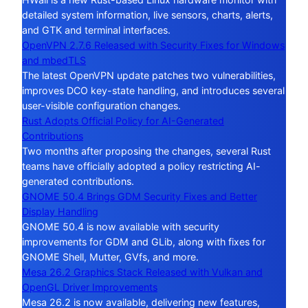
detailed system information, live sensors, charts, alerts,
and GTK and terminal interfaces.
OpenVPN 2.7.6 Released with Security Fixes for Windows
and mbedTLS
The latest OpenVPN update patches two vulnerabilities,
improves DCO key-state handling, and introduces several
user-visible configuration changes.
Rust Adopts Official Policy for AI-Generated
Contributions
Two months after proposing the changes, several Rust
teams have officially adopted a policy restricting AI-
generated contributions.
GNOME 50.4 Brings GDM Security Fixes and Better
Display Handling
GNOME 50.4 is now available with security
improvements for GDM and GLib, along with fixes for
GNOME Shell, Mutter, GVfs, and more.
Mesa 26.2 Graphics Stack Released with Vulkan and
OpenGL Driver Improvements
Mesa 26.2 is now available, delivering new features,