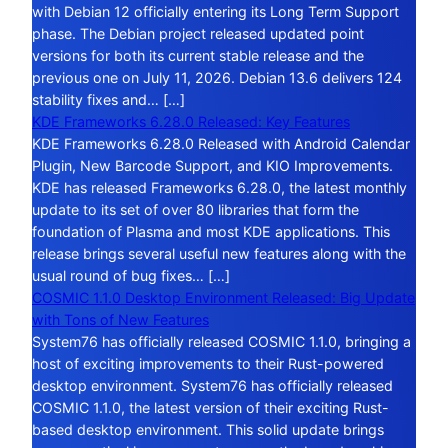
with Debian 12 officially entering its Long Term Support
phase. The Debian project released updated point
versions for both its current stable release and the
previous one on July 11, 2026. Debian 13.6 delivers 124
stability fixes and… […]
KDE Frameworks 6.28.0 Released: Key Features
KDE Frameworks 6.28.0 Released with Android Calendar
Plugin, New Barcode Support, and KIO Improvements.
KDE has released Frameworks 6.28.0, the latest monthly
update to its set of over 80 libraries that form the
foundation of Plasma and most KDE applications. This
release brings several useful new features along with the
usual round of bug fixes… […]
COSMIC 1.1.0 Desktop Environment Released: Big Update
with Tons of New Features
System76 has officially released COSMIC 1.1.0, bringing a
host of exciting improvements to their Rust-powered
desktop environment. System76 has officially released
COSMIC 1.1.0, the latest version of their exciting Rust-
based desktop environment. This solid update brings