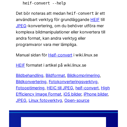
   heif-convert --help
Det bör noteras att medan
är ett
heif-convert
användbart verktyg för grundläggande
HEIF
till
JPEG
-konvertering, om du behöver utföra mer
komplexa bildmanipulationer eller konvertera till
andra format, kan andra verktyg eller
programvaror vara mer lämpliga.
Manual sidan för
Heif-convert
i wiki.linux.se
HEIF
formatet i artikel på wiki.linux.se
Bildbehandling
, 
Bildformat
, 
Bildkomprimering
, 
Bildkonvertering
, 
Fotokonverteringsverktyg
, 
Fotooptimering
, 
HEIC till JPEG
, 
heif-convert
, 
High
Efficiency Image Format
, 
iOS bilder
, 
iPhone bilder
, 
JPEG
, 
Linux fotoverktyg
, 
Open-source