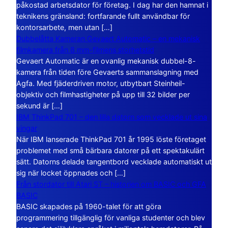
påkostad arbetsdator för företag. I dag har den hamnat i
teknikens gränsland: fortfarande fullt användbar för
kontorsarbete, men utan […]
Dubbelåtta Kameran Gevaert Automatic – en mekanisk
filmkamera från 8 mm-filmens storhetstid
Gevaert Automatic är en ovanlig mekanisk dubbel-8-
kamera från tiden före Gevaerts sammanslagning med
Agfa. Med fjäderdriven motor, utbytbart Steinheil-
objektiv och filmhastigheter på upp till 32 bilder per
sekund är […]
IBM ThinkPad 701 – den lilla datorn som vecklade ut sina
vingar
När IBM lanserade ThinkPad 701 år 1995 löste företaget
problemet med små bärbara datorer på ett spektakulärt
sätt. Datorns delade tangentbord vecklade automatiskt ut
sig när locket öppnades och […]
Från stordator till Atari ST – historien om BASIC och GFA
BASIC
BASIC skapades på 1960-talet för att göra
programmering tillgänglig för vanliga studenter och blev