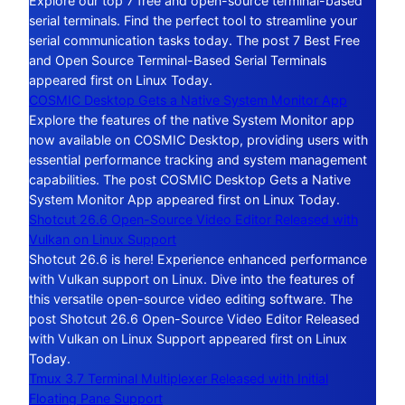
Explore our top 7 free and open-source terminal-based
serial terminals. Find the perfect tool to streamline your
serial communication tasks today. The post 7 Best Free
and Open Source Terminal-Based Serial Terminals
appeared first on Linux Today.
COSMIC Desktop Gets a Native System Monitor App
Explore the features of the native System Monitor app
now available on COSMIC Desktop, providing users with
essential performance tracking and system management
capabilities. The post COSMIC Desktop Gets a Native
System Monitor App appeared first on Linux Today.
Shotcut 26.6 Open-Source Video Editor Released with
Vulkan on Linux Support
Shotcut 26.6 is here! Experience enhanced performance
with Vulkan support on Linux. Dive into the features of
this versatile open-source video editing software. The
post Shotcut 26.6 Open-Source Video Editor Released
with Vulkan on Linux Support appeared first on Linux
Today.
Tmux 3.7 Terminal Multiplexer Released with Initial
Floating Pane Support