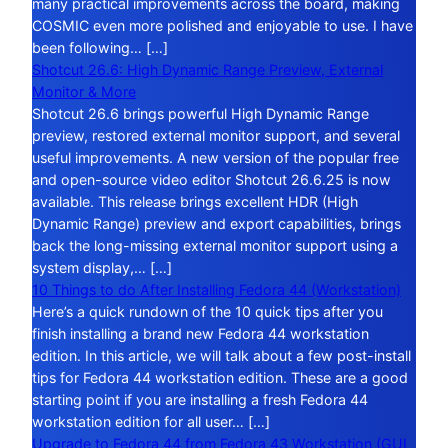
many practical improvements across the board, making
COSMIC even more polished and enjoyable to use. I have
been following… […]
Shotcut 26.6: High Dynamic Range Preview, External
Monitor & More
Shotcut 26.6 brings powerful High Dynamic Range
preview, restored external monitor support, and several
useful improvements. A new version of the popular free
and open-source video editor Shotcut 26.6.25 is now
available. This release brings excellent HDR (High
Dynamic Range) preview and export capabilities, brings
back the long-missing external monitor support using a
system display,… […]
10 Things to do After Installing Fedora 44 (Workstation)
Here’s a quick rundown of the 10 quick tips after you
finish installing a brand new Fedora 44 workstation
edition. In this article, we will talk about a few post-install
tips for Fedora 44 workstation edition. These are a good
starting point if you are installing a fresh Fedora 44
workstation edition for all user… […]
Upgrade to Fedora 44 from Fedora 43 Workstation (GUI