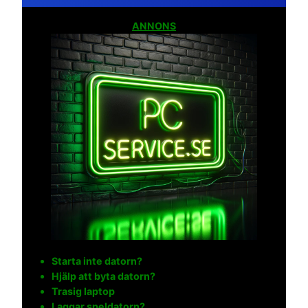
ANNONS
Starta inte datorn?
Hjälp att byta datorn?
Trasig laptop
Laggar speldatorn?