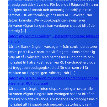
stressig och tidskrävande. För boende i Rågsved finns nu
möjlighet att få snabb och personlig datorhjälp direkt i
hemmet – till ett förmånligt pris med RUT-avdrag. När
datorn krånglar, Wi-Fi-uppkopplingen svajar eller
skrivaren vägrar fungera kan vardagen snabbt bli både
stressig […]
Datorhjälp hemma i Vårberg – personligt stöd när tekniken
krånglar
När tekniken krånglar i vardagen – från strulande datorer
och e-post till wifi som inte vill fungera – finns personlig
hjälp att få i Vårberg. Med hembesök i lugn och ro och
möjlighet till halva kostnaden via RUT-avdraget erbjuds
ett tryggt och pedagogiskt stöd för den som vill få
tekniken att fungera igen. Vårberg. När […]
Datorhjälp nära till hands för boende i Norsborg för halva
priset efter RUT avdraget
När datorn krånglar, internetuppkopplingen svajar eller
skrivaren vägrar fungera kan vardagen snabbt bli både
stressig och tidskrävande. För boende i Norsborg finns nu
möjlighet att få snabb och personlig datorhjälp direkt i