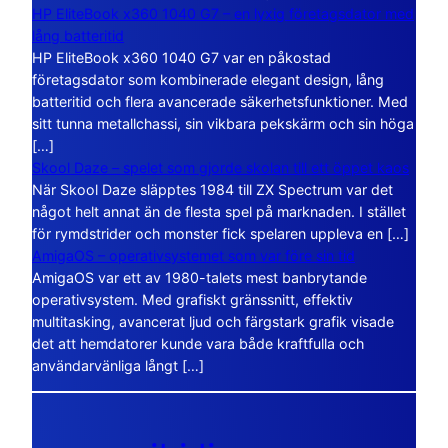
HP EliteBook x360 1040 G7 – en lyxig företagsdator med
lång batteritid
HP EliteBook x360 1040 G7 var en påkostad
företagsdator som kombinerade elegant design, lång
batteritid och flera avancerade säkerhetsfunktioner. Med
sitt tunna metallchassi, sin vikbara pekskärm och sin höga
[…]
Skool Daze – spelet som gjorde skolan till ett öppet kaos
När Skool Daze släpptes 1984 till ZX Spectrum var det
något helt annat än de flesta spel på marknaden. I stället
för rymdstrider och monster fick spelaren uppleva en […]
AmigaOS – operativsystemet som var före sin tid
AmigaOS var ett av 1980-talets mest banbrytande
operativsystem. Med grafiskt gränssnitt, effektiv
multitasking, avancerat ljud och färgstark grafik visade
det att hemdatorer kunde vara både kraftfulla och
användarvänliga långt […]