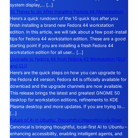
system display,… […]
10 Things to do After Installing Fedora 44 (Workstation)
Here’s a quick rundown of the 10 quick tips after you
finish installing a brand new Fedora 44 workstation
edition. In this article, we will talk about a few post-install
tips for Fedora 44 workstation edition. These are a good
starting point if you are installing a fresh Fedora 44
workstation edition for all user… […]
Upgrade to Fedora 44 from Fedora 43 Workstation (GUI
and CLI)
Here’s are the quick steps on how you can upgrade to
the Fedora 44 version. Fedora 44 is officially available for
download and the upgrade channels are now available.
This release brings the latest and greatest GNOME 50
desktop for workstation editions, refinements to KDE
Plasma desktop and more updates. If you are trying to…
[…]
Future of AI in Ubuntu: Thoughtful Integration via Snap
Canonical is bringing thoughtful, local-first AI to Ubuntu –
enhancing accessibility, enabling intelligent agents, and