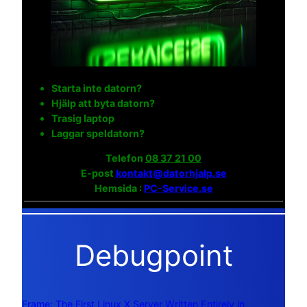
Starta inte datorn?
Hjälp att byta datorn?
Trasig laptop
Laggar speldatorn?
Telefon
08 37 21 00
E-post
kontakt@datorhjalp.se
Hemsida :
PC-Service.se
Debugpoint
Frame: The First Linux X Server Written Entirely in