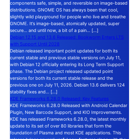
components safe, simple, and reversible on image-based
distributions. GNOME OS has always been that cool,
slightly wild playground for people who live and breathe
GNOME. It’s image-based, atomically updated, super
secure… and until now, a bit of a pain… […]
Debian 12.15 and 13.6 Released: Bookworm Enters LTS
with Support Until 2028
Debian released important point updates for both its
current stable and previous stable versions on July 11,
with Debian 12 officially entering its Long Term Support
phase. The Debian project released updated point
versions for both its current stable release and the
previous one on July 11, 2026. Debian 13.6 delivers 124
stability fixes and… […]
KDE Frameworks 6.28.0 Released: Key Features
KDE Frameworks 6.28.0 Released with Android Calendar
Plugin, New Barcode Support, and KIO Improvements.
KDE has released Frameworks 6.28.0, the latest monthly
update to its set of over 80 libraries that form the
foundation of Plasma and most KDE applications. This