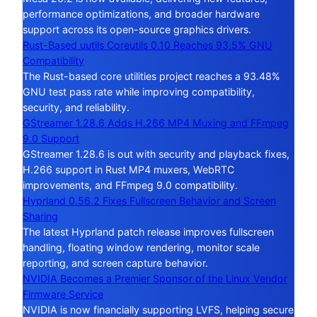
performance optimizations, and broader hardware
support across its open-source graphics drivers.
Rust-Based uutils Coreutils 0.10 Reaches 93.5% GNU
Compatibility
The Rust-based core utilities project reaches a 93.48%
GNU test pass rate while improving compatibility,
security, and reliability.
GStreamer 1.28.6 Adds H.266 MP4 Muxing and FFmpeg
9.0 Support
GStreamer 1.28.6 is out with security and playback fixes,
H.266 support in Rust MP4 muxers, WebRTC
improvements, and FFmpeg 9.0 compatibility.
Hyprland 0.56.2 Fixes Fullscreen Behavior and Screen
Sharing
The latest Hyprland patch release improves fullscreen
handling, floating window rendering, monitor scale
reporting, and screen capture behavior.
NVIDIA Becomes a Premier Sponsor of the Linux Vendor
Firmware Service
NVIDIA is now financially supporting LVFS, helping secure