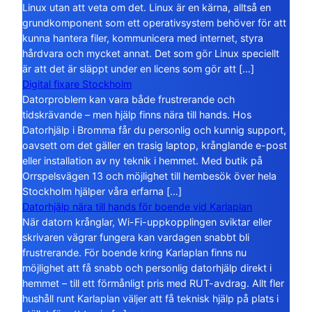
Linux utan att veta om det. Linux är en kärna, alltså en
grundkomponent som ett operativsystem behöver för att
kunna hantera filer, kommunicera med internet, styra
hårdvara och mycket annat. Det som gör Linux speciellt
är att det är släppt under en licens som gör att […]
Digital fixare Stockholm
Datorproblem kan vara både frustrerande och
tidskrävande – men hjälp finns nära till hands. Hos
Datorhjälp i Bromma får du personlig och kunnig support,
oavsett om det gäller en trasig laptop, krånglande e-post
eller installation av ny teknik i hemmet. Med butik på
Orrspelsvägen 13 och möjlighet till hembesök över hela
Stockholm hjälper våra erfarna […]
Datorhjälp nära till hands för boende vid Karlaplan
När datorn krånglar, Wi-Fi-uppkopplingen sviktar eller
skrivaren vägrar fungera kan vardagen snabbt bli
frustrerande. För boende kring Karlaplan finns nu
möjlighet att få snabb och personlig datorhjälp direkt i
hemmet – till ett förmånligt pris med RUT-avdrag. Allt fler
hushåll runt Karlaplan väljer att få teknisk hjälp på plats i