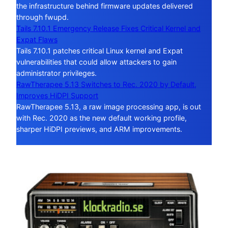
the infrastructure behind firmware updates delivered
through fwupd.
Tails 7.10.1 Emergency Release Fixes Critical Kernel and
Expat Flaws
Tails 7.10.1 patches critical Linux kernel and Expat
vulnerabilities that could allow attackers to gain
administrator privileges.
RawTherapee 5.13 Switches to Rec. 2020 by Default,
Improves HiDPI Support
RawTherapee 5.13, a raw image processing app, is out
with Rec. 2020 as the new default working profile,
sharper HiDPI previews, and ARM improvements.