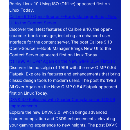
Rocky Linux 10 Using ISO (Offline) appeared first on
Linux Today.
Calibre 9.10 Open-Source E-Book Manager Brings New
UI to the Content Server
Discover the latest features of Calibre 9.10, the open-
source e-book manager, including an enhanced user
interface for the content server. The post Calibre 9.10
Open-Source E-Book Manager Brings New UI to the
Content Server appeared first on Linux Today.
It’s 1996 All Over Again on the New GIMP 0.54 Flatpak
Discover the nostalgia of 1996 with the new GIMP 0.54
Flatpak. Explore its features and enhancements that bring
classic design tools to modern users. The post It’s 1996
All Over Again on the New GIMP 0.54 Flatpak appeared
first on Linux Today.
DXVK 3.0 Released with Shader Compilation and D3D9
Improvements
Explore the new DXVK 3.0, which brings advanced
shader compilation and D3D9 enhancements, elevating
your gaming experience to new heights. The post DXVK