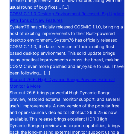
release brings several useful new features along with the
usual round of bug fixes… […]
COSMIC 1.1.0 Desktop Environment Released: Big Update
with Tons of New Features
System76 has officially released COSMIC 1.1.0, bringing a
host of exciting improvements to their Rust-powered
desktop environment. System76 has officially released
COSMIC 1.1.0, the latest version of their exciting Rust-
based desktop environment. This solid update brings
many practical improvements across the board, making
COSMIC even more polished and enjoyable to use. I have
been following… […]
Shotcut 26.6: High Dynamic Range Preview, External
Monitor & More
Shotcut 26.6 brings powerful High Dynamic Range
preview, restored external monitor support, and several
useful improvements. A new version of the popular free
and open-source video editor Shotcut 26.6.25 is now
available. This release brings excellent HDR (High
Dynamic Range) preview and export capabilities, brings
back the long-missing external monitor support using a