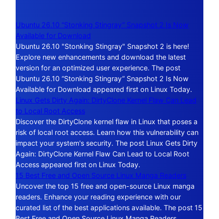
Ubuntu 26.10 “Stonking Stingray” Snapshot 2 Is Now
Available for Download
Ubuntu 26.10 "Stonking Stingray" Snapshot 2 is here!
Explore new enhancements and download the latest
version for an optimized user experience. The post
Ubuntu 26.10 “Stonking Stingray” Snapshot 2 Is Now
Available for Download appeared first on Linux Today.
Linux Gets Dirty Again: DirtyClone Kernel Flaw Can Lead
to Local Root Access
Discover the DirtyClone kernel flaw in Linux that poses a
risk of local root access. Learn how this vulnerability can
impact your system's security. The post Linux Gets Dirty
Again: DirtyClone Kernel Flaw Can Lead to Local Root
Access appeared first on Linux Today.
15 Best Free and Open Source Linux Manga Readers
Uncover the top 15 free and open-source Linux manga
readers. Enhance your reading experience with our
curated list of the best applications available. The post 15
Best Free and Open Source Linux Manga Readers