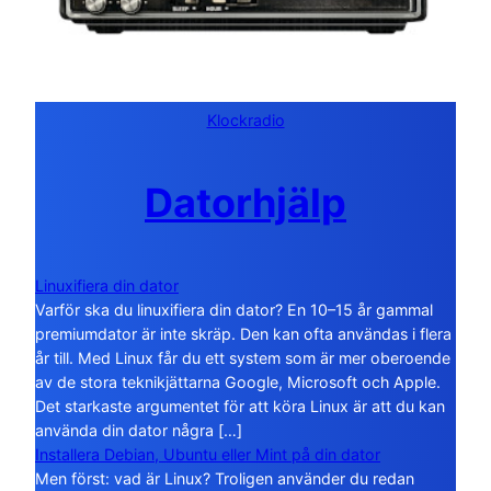
Klockradio
Datorhjälp
Linuxifiera din dator
Varför ska du linuxifiera din dator? En 10–15 år gammal
premiumdator är inte skräp. Den kan ofta användas i flera
år till. Med Linux får du ett system som är mer oberoende
av de stora teknikjättarna Google, Microsoft och Apple.
Det starkaste argumentet för att köra Linux är att du kan
använda din dator några […]
Installera Debian, Ubuntu eller Mint på din dator
Men först: vad är Linux? Troligen använder du redan