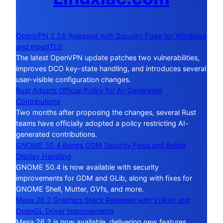
OpenVPN 2.7.6 Released with Security Fixes for Windows
and mbedTLS
The latest OpenVPN update patches two vulnerabilities,
improves DCO key-state handling, and introduces several
user-visible configuration changes.
Rust Adopts Official Policy for AI-Generated
Contributions
Two months after proposing the changes, several Rust
teams have officially adopted a policy restricting AI-
generated contributions.
GNOME 50.4 Brings GDM Security Fixes and Better
Display Handling
GNOME 50.4 is now available with security
improvements for GDM and GLib, along with fixes for
GNOME Shell, Mutter, GVfs, and more.
Mesa 26.2 Graphics Stack Released with Vulkan and
OpenGL Driver Improvements
Mesa 26.2 is now available, delivering new features,