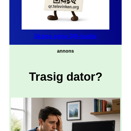
Skapa egna QR-koder
annons
Trasig dator?