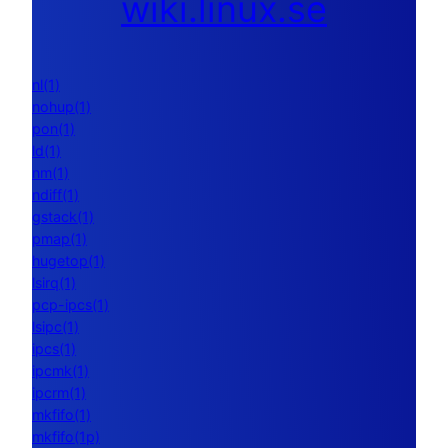
wiki.linux.se
nl(1)
nohup(1)
pon(1)
ld(1)
nm(1)
ndiff(1)
gstack(1)
pmap(1)
hugetop(1)
lsirq(1)
pcp-ipcs(1)
lsipc(1)
ipcs(1)
ipcmk(1)
ipcrm(1)
mkfifo(1)
mkfifo(1p)