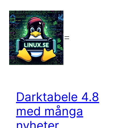
Hoppa
till
innehåll
Darktabele 4.8
med många
nyheter