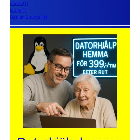
uconv(1)
iconv(1)
Debian Source list