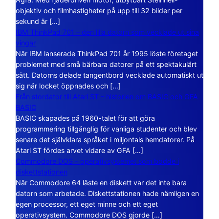
objektiv och filmhastigheter på upp till 32 bilder per
sekund är […]
IBM ThinkPad 701 – den lilla datorn som vecklade ut sina
vingar
När IBM lanserade ThinkPad 701 år 1995 löste företaget
problemet med små bärbara datorer på ett spektakulärt
sätt. Datorns delade tangentbord vecklade automatiskt ut
sig när locket öppnades och […]
Från stordator till Atari ST – historien om BASIC och GFA
BASIC
BASIC skapades på 1960-talet för att göra
programmering tillgänglig för vanliga studenter och blev
senare det självklara språket i miljontals hemdatorer. På
Atari ST fördes arvet vidare av GFA […]
Commodore DOS – operativsystemet som bodde i
diskettstationen
När Commodore 64 läste en diskett var det inte bara
datorn som arbetade. Diskettstationen hade nämligen en
egen processor, ett eget minne och ett eget
operativsystem. Commodore DOS gjorde […]