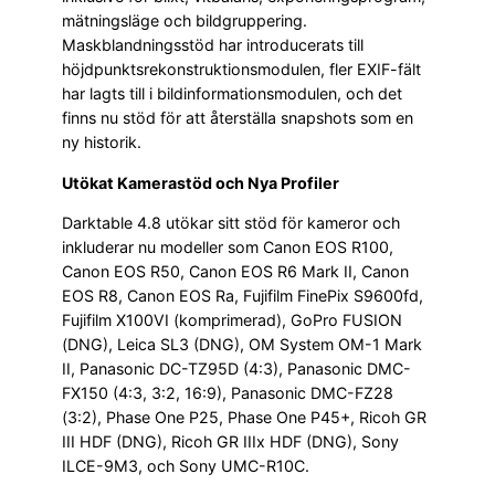
mätningsläge och bildgruppering.
Maskblandningsstöd har introducerats till
höjdpunktsrekonstruktionsmodulen, fler EXIF-fält
har lagts till i bildinformationsmodulen, och det
finns nu stöd för att återställa snapshots som en
ny historik.
Utökat Kamerastöd och Nya Profiler
Darktable 4.8 utökar sitt stöd för kameror och
inkluderar nu modeller som Canon EOS R100,
Canon EOS R50, Canon EOS R6 Mark II, Canon
EOS R8, Canon EOS Ra, Fujifilm FinePix S9600fd,
Fujifilm X100VI (komprimerad), GoPro FUSION
(DNG), Leica SL3 (DNG), OM System OM-1 Mark
II, Panasonic DC-TZ95D (4:3), Panasonic DMC-
FX150 (4:3, 3:2, 16:9), Panasonic DMC-FZ28
(3:2), Phase One P25, Phase One P45+, Ricoh GR
III HDF (DNG), Ricoh GR IIIx HDF (DNG), Sony
ILCE-9M3, och Sony UMC-R10C.