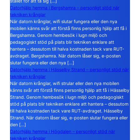
stället för att ta sig […]
Datorhjälp hemma i Bergshamra – personligt stöd när
tekniken krånglar
När datorn krånglar, wifi slutar fungera eller den nya
mobilen känns svår att förstå finns personlig hjälp att få i
Bergshamra. Genom hembesök i lugn miljö och
pedagogiskt stöd på plats blir tekniken enklare att
hantera – dessutom till halva kostnaden tack vare RUT-
avdraget. Bergshamra. När datorn låser sig, e-posten
slutar fungera eller den nya […]
Datorhjälp hemma i Hässelby Strand – personligt stöd när
tekniken krånglar
När datorn krånglar, wifi strular eller den nya mobilen
känns svår att förstå finns personlig hjälp att få i Hässelby
Strand. Genom hembesök i lugn miljö och pedagogiskt
stöd på plats blir tekniken enklare att hantera – dessutom
till halva kostnaden tack vare RUT-avdraget. Hässelby
Strand. När datorn låser sig, e-posten slutar fungera eller
den […]
Datorhjälp hemma i Högdalen – personligt stöd när
tekniken krånglar