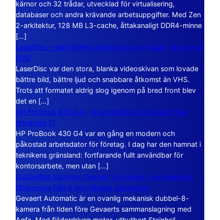
kärnor och 32 trådar, utvecklad för virtualisering,
databaser och andra krävande arbetsuppgifter. Med Zen
2-arkitektur, 128 MB L3-cache, åttakanaligt DDR4-minne
[…]
LaserDisc – den jättelika filmskivan som visade vägen mot
DVD
LaserDisc var den stora, blanka videoskivan som lovade
bättre bild, bättre ljud och snabbare åtkomst än VHS.
Trots att formatet aldrig slog igenom på bred front blev
det en […]
HP ProBook 430 G4 – en arbetsdator från tiden före
Windows 11
HP ProBook 430 G4 var en gång en modern och
påkostad arbetsdator för företag. I dag har den hamnat i
teknikens gränsland: fortfarande fullt användbar för
kontorsarbete, men utan […]
Dubbelåtta Kameran Gevaert Automatic – en mekanisk
filmkamera från 8 mm-filmens storhetstid
Gevaert Automatic är en ovanlig mekanisk dubbel-8-
kamera från tiden före Gevaerts sammanslagning med
Agfa. Med fjäderdriven motor, utbytbart Steinheil-