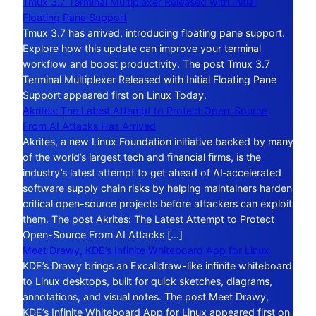
Tmux 3.7 Terminal Multiplexer Released with Initial
Floating Pane Support
Tmux 3.7 has arrived, introducing floating pane support.
Explore how this update can improve your terminal
workflow and boost productivity. The post Tmux 3.7
Terminal Multiplexer Released with Initial Floating Pane
Support appeared first on Linux Today.
Akrites: The Latest Attempt to Protect Open-Source
From AI Attacks Has Arrived
Akrites, a new Linux Foundation initiative backed by many
of the world’s largest tech and financial firms, is the
industry’s latest attempt to get ahead of AI‑accelerated
software supply chain risks by helping maintainers harden
critical open-source projects before attackers can exploit
them. The post Akrites: The Latest Attempt to Protect
Open-Source From AI Attacks […]
Meet Drawy, KDE’s Infinite Whiteboard App for Linux
KDE’s Drawy brings an Excalidraw-like infinite whiteboard
to Linux desktops, built for quick sketches, diagrams,
annotations, and visual notes. The post Meet Drawy,
KDE’s Infinite Whiteboard App for Linux appeared first on