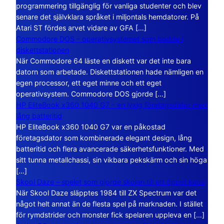
programmering tillgänglig för vanliga studenter och blev
senare det självklara språket i miljontals hemdatorer. På
Atari ST fördes arvet vidare av GFA […]
Commodore DOS – operativsystemet som bodde i
diskettstationen
När Commodore 64 läste en diskett var det inte bara
datorn som arbetade. Diskettstationen hade nämligen en
egen processor, ett eget minne och ett eget
operativsystem. Commodore DOS gjorde […]
HP EliteBook x360 1040 G7 – en lyxig företagsdator med
lång batteritid
HP EliteBook x360 1040 G7 var en påkostad
företagsdator som kombinerade elegant design, lång
batteritid och flera avancerade säkerhetsfunktioner. Med
sitt tunna metallchassi, sin vikbara pekskärm och sin höga
[…]
Skool Daze – spelet som gjorde skolan till ett öppet kaos
När Skool Daze släpptes 1984 till ZX Spectrum var det
något helt annat än de flesta spel på marknaden. I stället
för rymdstrider och monster fick spelaren uppleva en […]