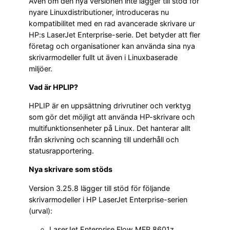
Även om den nya versionen inte lägger till stöd för
nyare Linuxdistributioner, introduceras nu
kompatibilitet med en rad avancerade skrivare ur
HP:s LaserJet Enterprise-serie. Det betyder att fler
företag och organisationer kan använda sina nya
skrivarmodeller fullt ut även i Linuxbaserade
miljöer.
Vad är HPLIP?
HPLIP är en uppsättning drivrutiner och verktyg
som gör det möjligt att använda HP-skrivare och
multifunktionsenheter på Linux. Det hanterar allt
från skrivning och scanning till underhåll och
statusrapportering.
Nya skrivare som stöds
Version 3.25.8 lägger till stöd för följande
skrivarmodeller i HP LaserJet Enterprise-serien
(urval):
LaserJet Enterprise Flow MFP 8601z