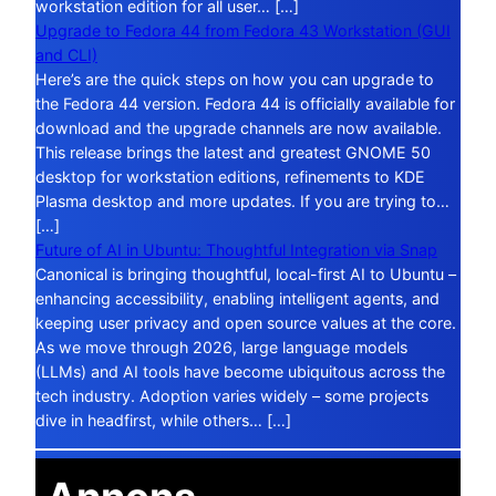
workstation edition for all user… […]
Upgrade to Fedora 44 from Fedora 43 Workstation (GUI
and CLI)
Here’s are the quick steps on how you can upgrade to
the Fedora 44 version. Fedora 44 is officially available for
download and the upgrade channels are now available.
This release brings the latest and greatest GNOME 50
desktop for workstation editions, refinements to KDE
Plasma desktop and more updates. If you are trying to…
[…]
Future of AI in Ubuntu: Thoughtful Integration via Snap
Canonical is bringing thoughtful, local-first AI to Ubuntu –
enhancing accessibility, enabling intelligent agents, and
keeping user privacy and open source values at the core.
As we move through 2026, large language models
(LLMs) and AI tools have become ubiquitous across the
tech industry. Adoption varies widely – some projects
dive in headfirst, while others… […]