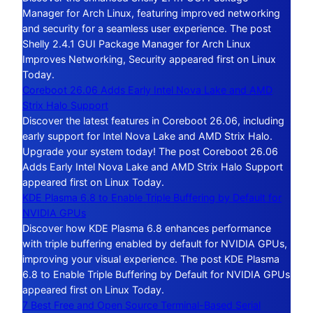
Manager for Arch Linux, featuring improved networking
and security for a seamless user experience. The post
Shelly 2.4.1 GUI Package Manager for Arch Linux
Improves Networking, Security appeared first on Linux
Today.
Coreboot 26.06 Adds Early Intel Nova Lake and AMD
Strix Halo Support
Discover the latest features in Coreboot 26.06, including
early support for Intel Nova Lake and AMD Strix Halo.
Upgrade your system today! The post Coreboot 26.06
Adds Early Intel Nova Lake and AMD Strix Halo Support
appeared first on Linux Today.
KDE Plasma 6.8 to Enable Triple Buffering by Default for
NVIDIA GPUs
Discover how KDE Plasma 6.8 enhances performance
with triple buffering enabled by default for NVIDIA GPUs,
improving your visual experience. The post KDE Plasma
6.8 to Enable Triple Buffering by Default for NVIDIA GPUs
appeared first on Linux Today.
7 Best Free and Open Source Terminal-Based Serial