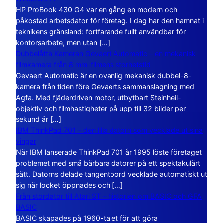
HP ProBook 430 G4 var en gång en modern och
påkostad arbetsdator för företag. I dag har den hamnat i
teknikens gränsland: fortfarande fullt användbar för
kontorsarbete, men utan […]
Dubbelåtta Kameran Gevaert Automatic – en mekanisk
filmkamera från 8 mm-filmens storhetstid
Gevaert Automatic är en ovanlig mekanisk dubbel-8-
kamera från tiden före Gevaerts sammanslagning med
Agfa. Med fjäderdriven motor, utbytbart Steinheil-
objektiv och filmhastigheter på upp till 32 bilder per
sekund är […]
IBM ThinkPad 701 – den lilla datorn som vecklade ut sina
vingar
När IBM lanserade ThinkPad 701 år 1995 löste företaget
problemet med små bärbara datorer på ett spektakulärt
sätt. Datorns delade tangentbord vecklade automatiskt ut
sig när locket öppnades och […]
Från stordator till Atari ST – historien om BASIC och GFA
BASIC
BASIC skapades på 1960-talet för att göra