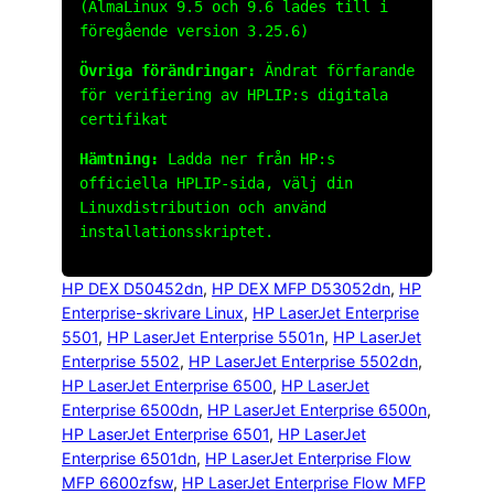
(AlmaLinux 9.5 och 9.6 lades till i
föregående version 3.25.6)
Övriga förändringar:
Ändrat förfarande
för verifiering av HPLIP:s digitala
certifikat
Hämtning:
Ladda ner från HP:s
officiella HPLIP-sida, välj din
Linuxdistribution och använd
installationsskriptet.
HP DEX D50452dn
, 
HP DEX MFP D53052dn
, 
HP
Enterprise-skrivare Linux
, 
HP LaserJet Enterprise
5501
, 
HP LaserJet Enterprise 5501n
, 
HP LaserJet
Enterprise 5502
, 
HP LaserJet Enterprise 5502dn
, 
HP LaserJet Enterprise 6500
, 
HP LaserJet
Enterprise 6500dn
, 
HP LaserJet Enterprise 6500n
, 
HP LaserJet Enterprise 6501
, 
HP LaserJet
Enterprise 6501dn
, 
HP LaserJet Enterprise Flow
MFP 6600zfsw
, 
HP LaserJet Enterprise Flow MFP