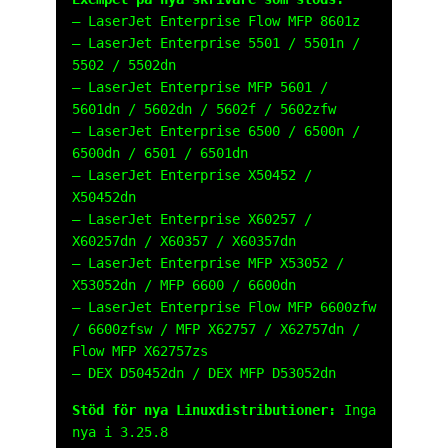
– LaserJet Enterprise Flow MFP 8601z
– LaserJet Enterprise 5501 / 5501n /
5502 / 5502dn
– LaserJet Enterprise MFP 5601 /
5601dn / 5602dn / 5602f / 5602zfw
– LaserJet Enterprise 6500 / 6500n /
6500dn / 6501 / 6501dn
– LaserJet Enterprise X50452 /
X50452dn
– LaserJet Enterprise X60257 /
X60257dn / X60357 / X60357dn
– LaserJet Enterprise MFP X53052 /
X53052dn / MFP 6600 / 6600dn
– LaserJet Enterprise Flow MFP 6600zfw
/ 6600zfsw / MFP X62757 / X62757dn /
Flow MFP X62757zs
– DEX D50452dn / DEX MFP D53052dn
Stöd för nya Linuxdistributioner:
Inga
nya i 3.25.8