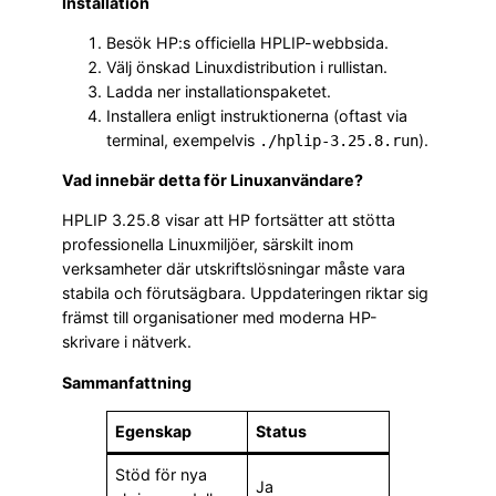
Installation
Besök HP:s officiella HPLIP-webbsida.
Välj önskad Linuxdistribution i rullistan.
Ladda ner installationspaketet.
Installera enligt instruktionerna (oftast via
terminal, exempelvis
).
./hplip-3.25.8.run
Vad innebär detta för Linuxanvändare?
HPLIP 3.25.8 visar att HP fortsätter att stötta
professionella Linuxmiljöer, särskilt inom
verksamheter där utskriftslösningar måste vara
stabila och förutsägbara. Uppdateringen riktar sig
främst till organisationer med moderna HP-
skrivare i nätverk.
Sammanfattning
Egenskap
Status
Stöd för nya
Ja