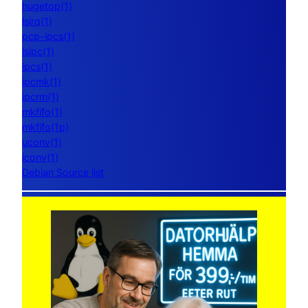
hugetop(1)
lsirq(1)
pcp-ipcs(1)
lsipc(1)
ipcs(1)
ipcmk(1)
ipcrm(1)
mkfifo(1)
mkfifo(1p)
uconv(1)
iconv(1)
Debian Source list