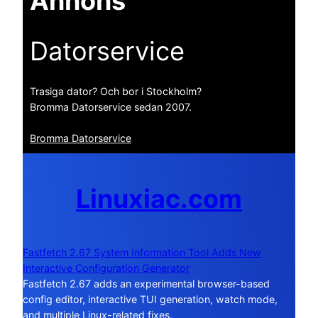
Annons
Datorservice
Trasiga dator? Och bor i Stockholm?
Bromma Datorservice sedan 2007.
Bromma Datorservice
Linuxiac.com
Fastfetch 2.67 System Information Tool Adds New
Interactive Configuration Generator
Fastfetch 2.67 adds an experimental browser-based
config editor, interactive TUI generation, watch mode,
and multiple Linux-related fixes.