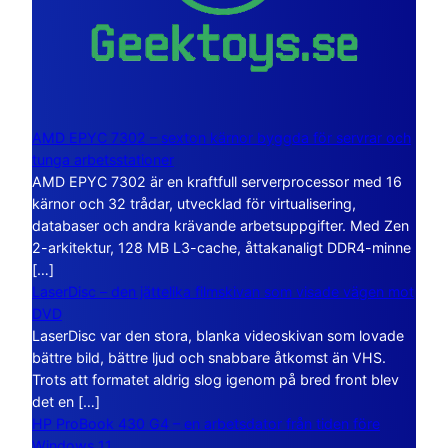
AMD EPYC 7302 – sexton kärnor byggda för servrar och
tunga arbetsstationer
AMD EPYC 7302 är en kraftfull serverprocessor med 16
kärnor och 32 trådar, utvecklad för virtualisering,
databaser och andra krävande arbetsuppgifter. Med Zen
2-arkitektur, 128 MB L3-cache, åttakanaligt DDR4-minne
[…]
LaserDisc – den jättelika filmskivan som visade vägen mot
DVD
LaserDisc var den stora, blanka videoskivan som lovade
bättre bild, bättre ljud och snabbare åtkomst än VHS.
Trots att formatet aldrig slog igenom på bred front blev
det en […]
HP ProBook 430 G4 – en arbetsdator från tiden före
Windows 11