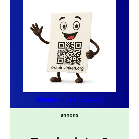
Skapa egna QR-koder
annons