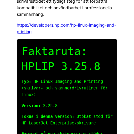
skrivarsstödet ett tydligt steg för att förbättra
kompatibilitet och användbarhet i professionella
sammanhang.
https://developers.hp.com/hp-linux-imaging-and-
printing
Faktaruta:
HPLIP 3.25.8
Typ:
HP Linux Imaging and Printing
(skrivar- och skannerdrivrutiner för
Linux)
Version:
3.25.8
Fokus i denna version:
Utökat stöd för
HP LaserJet Enterprise-skrivare
Exempel på nya skrivare som stöds: