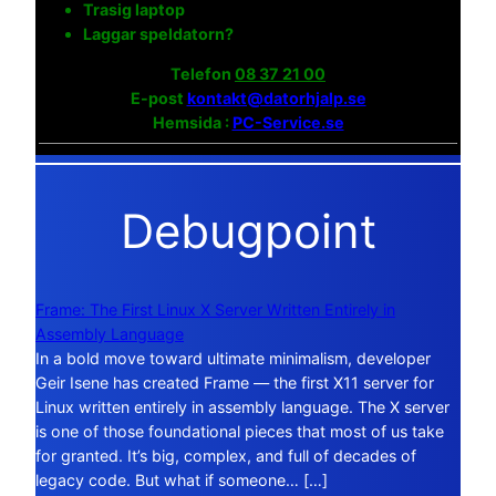
Trasig laptop
Laggar speldatorn?
Telefon
08 37 21 00
E-post
kontakt@datorhjalp.se
Hemsida :
PC-Service.se
Debugpoint
Frame: The First Linux X Server Written Entirely in
Assembly Language
In a bold move toward ultimate minimalism, developer
Geir Isene has created Frame — the first X11 server for
Linux written entirely in assembly language. The X server
is one of those foundational pieces that most of us take
for granted. It’s big, complex, and full of decades of
legacy code. But what if someone… […]