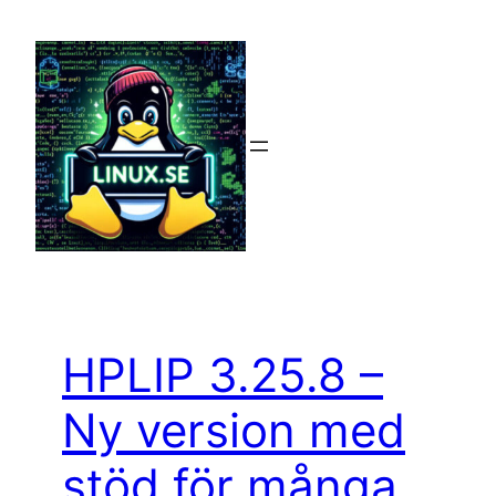
Hoppa
till
innehåll
HPLIP 3.25.8 –
Ny version med
stöd för många