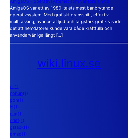
AmigaOS – operativsystemet som var före sin tid
AmigaOS var ett av 1980-talets mest banbrytande
operativsystem. Med grafiskt gränssnitt, effektiv
multitasking, avancerat ljud och färgstark grafik visade
det att hemdatorer kunde vara både kraftfulla och
användarvänliga långt […]
wiki.linux.se
nl(1)
nohup(1)
pon(1)
ld(1)
nm(1)
ndiff(1)
gstack(1)
pmap(1)