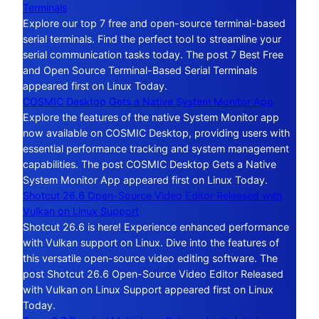
Terminals
Explore our top 7 free and open-source terminal-based
serial terminals. Find the perfect tool to streamline your
serial communication tasks today. The post 7 Best Free
and Open Source Terminal-Based Serial Terminals
appeared first on Linux Today.
COSMIC Desktop Gets a Native System Monitor App
Explore the features of the native System Monitor app
now available on COSMIC Desktop, providing users with
essential performance tracking and system management
capabilities. The post COSMIC Desktop Gets a Native
System Monitor App appeared first on Linux Today.
Shotcut 26.6 Open-Source Video Editor Released with
Vulkan on Linux Support
Shotcut 26.6 is here! Experience enhanced performance
with Vulkan support on Linux. Dive into the features of
this versatile open-source video editing software. The
post Shotcut 26.6 Open-Source Video Editor Released
with Vulkan on Linux Support appeared first on Linux
Today.