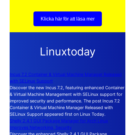
Klicka här för att läsa mer
Linuxtoday
Incus 7.2 Container & Virtual Machine Manager Released
with SELinux Support
Discover the new Incus 7.2, featuring enhanced Container
& Virtual Machine Management with SELinux support for
improved security and performance. The post Incus 7.2
Container & Virtual Machine Manager Released with
SELinux Support appeared first on Linux Today.
Shelly 2.4.1 GUI Package Manager for Arch Linux
Improves Networking, Security
Discover the enhanced Shelly 2.4.1 GUI Package