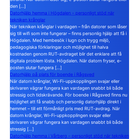
den […]
Datorhjälp hemma i Högdalen – personligt stöd när
tekniken krånglar
När tekniken krånglar i vardagen – från datorer som låser
sig till wifi som inte fungerar – finns personlig hjälp att få i
Högdalen. Med hembesök i lugn och trygg miljö,
pedagogiska förklaringar och möjlighet till halva
kostnaden genom RUT-avdraget blir det enklare att få
digitala problem lösta. Högdalen. När datorn fryser, e-
posten slutar fungera […]
Datorhjälp på plats för boende i Rågsved
När datorn krånglar, Wi-Fi-uppkopplingen svajar eller
skrivaren vägrar fungera kan vardagen snabbt bli både
stressig och tidskrävande. För boende i Rågsved finns nu
möjlighet att få snabb och personlig datorhjälp direkt i
hemmet – till ett förmånligt pris med RUT-avdrag. När
datorn krånglar, Wi-Fi-uppkopplingen svajar eller
skrivaren vägrar fungera kan vardagen snabbt bli både
stressig […]
Datorhjälp hemma i Vårberg – personligt stöd när tekniken