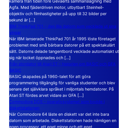
kamera från tiden före Gevaerts sammanslagning med
Agfa. Med fjäderdriven motor, utbytbart Steinheil-
objektiv och filmhastigheter på upp till 32 bilder per
sekund är […]
IBM ThinkPad 701 – den lilla datorn som vecklade ut sina
vingar
När IBM lanserade ThinkPad 701 år 1995 löste företaget
problemet med små bärbara datorer på ett spektakulärt
sätt. Datorns delade tangentbord vecklade automatiskt ut
sig när locket öppnades och […]
Från stordator till Atari ST – historien om BASIC och GFA
BASIC
BASIC skapades på 1960-talet för att göra
programmering tillgänglig för vanliga studenter och blev
senare det självklara språket i miljontals hemdatorer. På
Atari ST fördes arvet vidare av GFA […]
Commodore DOS – operativsystemet som bodde i
diskettstationen
När Commodore 64 läste en diskett var det inte bara
datorn som arbetade. Diskettstationen hade nämligen en
egen processor, ett eget minne och ett eget