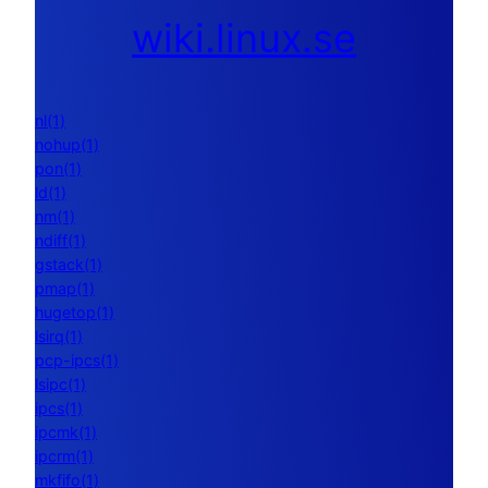
wiki.linux.se
nl(1)
nohup(1)
pon(1)
ld(1)
nm(1)
ndiff(1)
gstack(1)
pmap(1)
hugetop(1)
lsirq(1)
pcp-ipcs(1)
lsipc(1)
ipcs(1)
ipcmk(1)
ipcrm(1)
mkfifo(1)