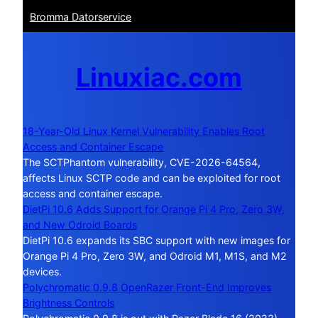
Bromma Datorservice
Linuxiac.com
18-Year-Old Linux Kernel Vulnerability Enables Root
Access and Container Escape
The SCTPhantom vulnerability, CVE-2026-64564,
affects Linux SCTP code and can be exploited for root
access and container escape.
DietPi 10.6 Adds Support for Orange Pi 4 Pro, Zero 3W,
and New Odroid Boards
DietPi 10.6 expands its SBC support with new images for
Orange Pi 4 Pro, Zero 3W, and Odroid M1, M1S, and M2
devices.
Polychromatic 0.9.8 OpenRazer Front-End Improves
Brightness Controls