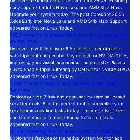
Discover the latest features in Coreboot 26.06, including
early support for Intel Nova Lake and AMD Strix Halo.
Upgrade your system today! The post Coreboot 26.06
Adds Early Intel Nova Lake and AMD Strix Halo Support
appeared first on Linux Today.
KDE Plasma 6.8 to Enable Triple Buffering by Default for
NVIDIA GPUs
Discover how KDE Plasma 6.8 enhances performance
with triple buffering enabled by default for NVIDIA GPUs,
improving your visual experience. The post KDE Plasma
6.8 to Enable Triple Buffering by Default for NVIDIA GPUs
appeared first on Linux Today.
7 Best Free and Open Source Terminal-Based Serial
Terminals
Explore our top 7 free and open-source terminal-based
serial terminals. Find the perfect tool to streamline your
serial communication tasks today. The post 7 Best Free
and Open Source Terminal-Based Serial Terminals
appeared first on Linux Today.
COSMIC Desktop Gets a Native System Monitor App
Explore the features of the native System Monitor app