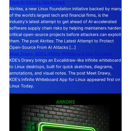
From AI Attacks Has Arrived
Akrites, a new Linux Foundation initiative backed by many
of the world’s largest tech and financial firms, is the
industry’s latest attempt to get ahead of AI‑accelerated
software supply chain risks by helping maintainers harden
critical open-source projects before attackers can exploit
them. The post Akrites: The Latest Attempt to Protect
Open-Source From AI Attacks […]
Meet Drawy, KDE’s Infinite Whiteboard App for Linux
KDE’s Drawy brings an Excalidraw-like infinite whiteboard
to Linux desktops, built for quick sketches, diagrams,
annotations, and visual notes. The post Meet Drawy,
KDE’s Infinite Whiteboard App for Linux appeared first on
Linux Today.
ANNONS