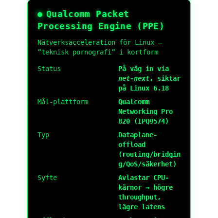
Qualcomm Packet
Processing Engine (PPE)
Nätverksacceleration för Linux –
”teknisk pornografi” i kortform
Status
På väg in via
net-next
, siktar
på Linux 6.18
Mål-plattform
Qualcomm
Networking Pro
820 (IPQ9574)
Typ
Dataplane-
offload
(routing/bridgin
g/QoS/säkerhet)
Syfte
Avlastar CPU-
kärnor → högre
throughput,
lägre latens