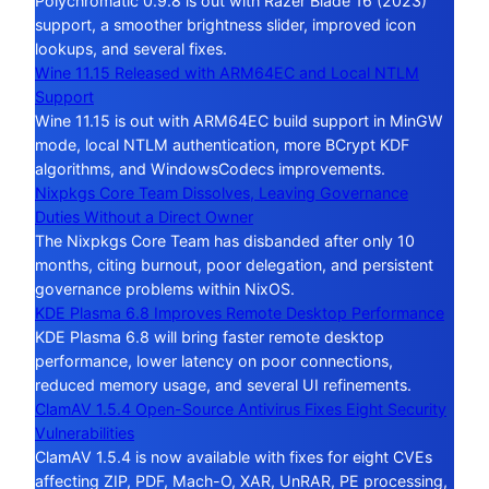
Polychromatic 0.9.8 is out with Razer Blade 16 (2023)
support, a smoother brightness slider, improved icon
lookups, and several fixes.
Wine 11.15 Released with ARM64EC and Local NTLM
Support
Wine 11.15 is out with ARM64EC build support in MinGW
mode, local NTLM authentication, more BCrypt KDF
algorithms, and WindowsCodecs improvements.
Nixpkgs Core Team Dissolves, Leaving Governance
Duties Without a Direct Owner
The Nixpkgs Core Team has disbanded after only 10
months, citing burnout, poor delegation, and persistent
governance problems within NixOS.
KDE Plasma 6.8 Improves Remote Desktop Performance
KDE Plasma 6.8 will bring faster remote desktop
performance, lower latency on poor connections,
reduced memory usage, and several UI refinements.
ClamAV 1.5.4 Open-Source Antivirus Fixes Eight Security
Vulnerabilities
ClamAV 1.5.4 is now available with fixes for eight CVEs
affecting ZIP, PDF, Mach-O, XAR, UnRAR, PE processing,