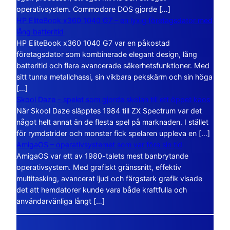
operativsystem. Commodore DOS gjorde […]
HP EliteBook x360 1040 G7 – en lyxig företagsdator med
lång batteritid
HP EliteBook x360 1040 G7 var en påkostad
företagsdator som kombinerade elegant design, lång
batteritid och flera avancerade säkerhetsfunktioner. Med
sitt tunna metallchassi, sin vikbara pekskärm och sin höga
[…]
Skool Daze – spelet som gjorde skolan till ett öppet kaos
När Skool Daze släpptes 1984 till ZX Spectrum var det
något helt annat än de flesta spel på marknaden. I stället
för rymdstrider och monster fick spelaren uppleva en […]
AmigaOS – operativsystemet som var före sin tid
AmigaOS var ett av 1980-talets mest banbrytande
operativsystem. Med grafiskt gränssnitt, effektiv
multitasking, avancerat ljud och färgstark grafik visade
det att hemdatorer kunde vara både kraftfulla och
användarvänliga långt […]