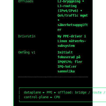
Offloads
L2-bryggning •
L3-routing
(IPv4/IPv6) •
QoS/traffic mgmt
•
säkerhetsuppgift
er
Drivrutin
Ny PPE-driver i
Linux nätverks-
subsystem
Omfång v1
Initialt
fokuserad på
IPQ9574; fler
IPQ-SoC:er
sannolika
┌──────────────────────────────────────────────
│  dataplane ► PPE ► offload: bridge / route / 
│  control-plane ► CPU                         
└──────────────────────────────────────────────