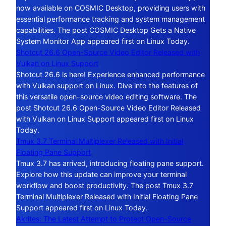
now available on COSMIC Desktop, providing users with
essential performance tracking and system management
capabilities. The post COSMIC Desktop Gets a Native
System Monitor App appeared first on Linux Today.
Shotcut 26.6 Open-Source Video Editor Released with
Vulkan on Linux Support
Shotcut 26.6 is here! Experience enhanced performance
with Vulkan support on Linux. Dive into the features of
this versatile open-source video editing software. The
post Shotcut 26.6 Open-Source Video Editor Released
with Vulkan on Linux Support appeared first on Linux
Today.
Tmux 3.7 Terminal Multiplexer Released with Initial
Floating Pane Support
Tmux 3.7 has arrived, introducing floating pane support.
Explore how this update can improve your terminal
workflow and boost productivity. The post Tmux 3.7
Terminal Multiplexer Released with Initial Floating Pane
Support appeared first on Linux Today.
Akrites: The Latest Attempt to Protect Open-Source