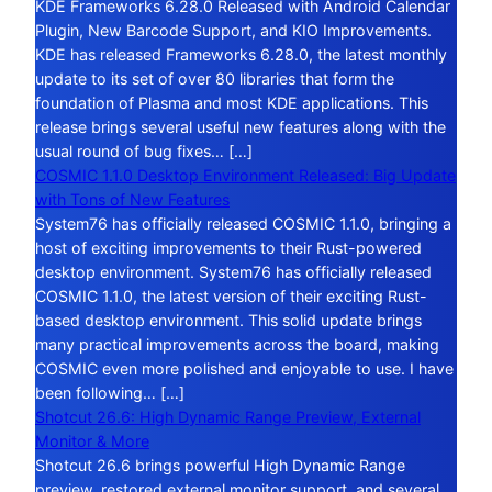
KDE Frameworks 6.28.0 Released with Android Calendar
Plugin, New Barcode Support, and KIO Improvements.
KDE has released Frameworks 6.28.0, the latest monthly
update to its set of over 80 libraries that form the
foundation of Plasma and most KDE applications. This
release brings several useful new features along with the
usual round of bug fixes… […]
COSMIC 1.1.0 Desktop Environment Released: Big Update
with Tons of New Features
System76 has officially released COSMIC 1.1.0, bringing a
host of exciting improvements to their Rust-powered
desktop environment. System76 has officially released
COSMIC 1.1.0, the latest version of their exciting Rust-
based desktop environment. This solid update brings
many practical improvements across the board, making
COSMIC even more polished and enjoyable to use. I have
been following… […]
Shotcut 26.6: High Dynamic Range Preview, External
Monitor & More
Shotcut 26.6 brings powerful High Dynamic Range
preview, restored external monitor support, and several