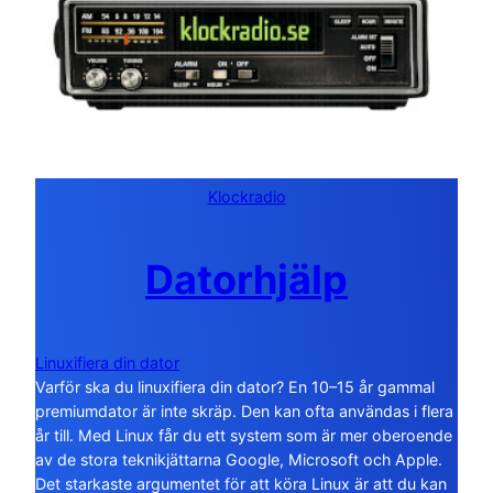
Klockradio
Datorhjälp
Linuxifiera din dator
Varför ska du linuxifiera din dator? En 10–15 år gammal
premiumdator är inte skräp. Den kan ofta användas i flera
år till. Med Linux får du ett system som är mer oberoende
av de stora teknikjättarna Google, Microsoft och Apple.
Det starkaste argumentet för att köra Linux är att du kan