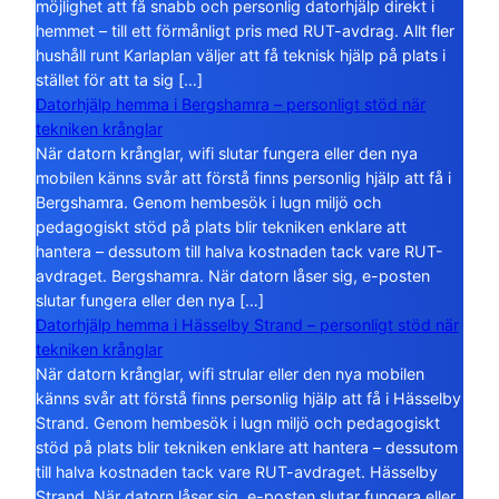
möjlighet att få snabb och personlig datorhjälp direkt i
hemmet – till ett förmånligt pris med RUT-avdrag. Allt fler
hushåll runt Karlaplan väljer att få teknisk hjälp på plats i
stället för att ta sig […]
Datorhjälp hemma i Bergshamra – personligt stöd när
tekniken krånglar
När datorn krånglar, wifi slutar fungera eller den nya
mobilen känns svår att förstå finns personlig hjälp att få i
Bergshamra. Genom hembesök i lugn miljö och
pedagogiskt stöd på plats blir tekniken enklare att
hantera – dessutom till halva kostnaden tack vare RUT-
avdraget. Bergshamra. När datorn låser sig, e-posten
slutar fungera eller den nya […]
Datorhjälp hemma i Hässelby Strand – personligt stöd när
tekniken krånglar
När datorn krånglar, wifi strular eller den nya mobilen
känns svår att förstå finns personlig hjälp att få i Hässelby
Strand. Genom hembesök i lugn miljö och pedagogiskt
stöd på plats blir tekniken enklare att hantera – dessutom
till halva kostnaden tack vare RUT-avdraget. Hässelby
Strand. När datorn låser sig, e-posten slutar fungera eller