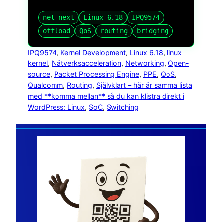
net-next
Linux 6.18
IPQ9574
offload
QoS
routing
bridging
IPQ9574
, 
Kernel Development
, 
Linux 6.18
, 
linux
kernel
, 
Nätverksacceleration
, 
Networking
, 
Open-
source
, 
Packet Processing Engine
, 
PPE
, 
QoS
, 
Qualcomm
, 
Routing
, 
Självklart – här är samma lista
med **komma mellan** så du kan klistra direkt i
WordPress: Linux
, 
SoC
, 
Switching