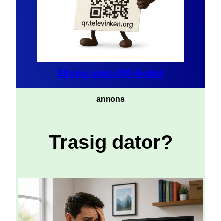
Skapa egna QR-koder
annons
Trasig dator?