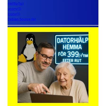
mkfifo(1p)
uconv(1)
iconv(1)
Debian Source list