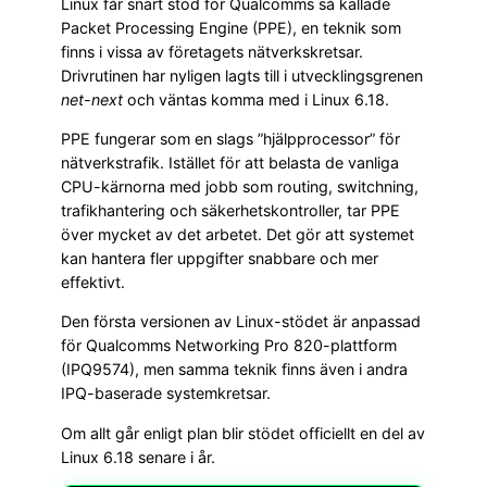
Linux får snart stöd för Qualcomms så kallade
Packet Processing Engine (PPE), en teknik som
finns i vissa av företagets nätverkskretsar.
Drivrutinen har nyligen lagts till i utvecklingsgrenen
net-next
och väntas komma med i Linux 6.18.
PPE fungerar som en slags ”hjälpprocessor” för
nätverkstrafik. Istället för att belasta de vanliga
CPU-kärnorna med jobb som routing, switchning,
trafikhantering och säkerhetskontroller, tar PPE
över mycket av det arbetet. Det gör att systemet
kan hantera fler uppgifter snabbare och mer
effektivt.
Den första versionen av Linux-stödet är anpassad
för Qualcomms Networking Pro 820-plattform
(IPQ9574), men samma teknik finns även i andra
IPQ-baserade systemkretsar.
Om allt går enligt plan blir stödet officiellt en del av
Linux 6.18 senare i år.