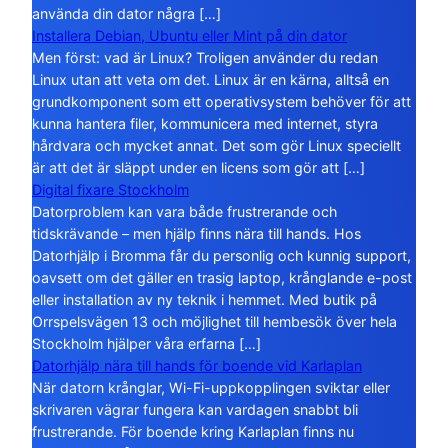
använda din dator några […]
Installera Debian, Ubuntu eller Mint på din dator
Men först: vad är Linux? Troligen använder du redan
Linux utan att veta om det. Linux är en kärna, alltså en
grundkomponent som ett operativsystem behöver för att
kunna hantera filer, kommunicera med internet, styra
hårdvara och mycket annat. Det som gör Linux speciellt
är att det är släppt under en licens som gör att […]
Digital fixare Stockholm
Datorproblem kan vara både frustrerande och
tidskrävande – men hjälp finns nära till hands. Hos
Datorhjälp i Bromma får du personlig och kunnig support,
oavsett om det gäller en trasig laptop, krånglande e-post
eller installation av ny teknik i hemmet. Med butik på
Orrspelsvägen 13 och möjlighet till hembesök över hela
Stockholm hjälper våra erfarna […]
Datorhjälp nära till hands för boende vid Karlaplan
När datorn krånglar, Wi-Fi-uppkopplingen sviktar eller
skrivaren vägrar fungera kan vardagen snabbt bli
frustrerande. För boende kring Karlaplan finns nu