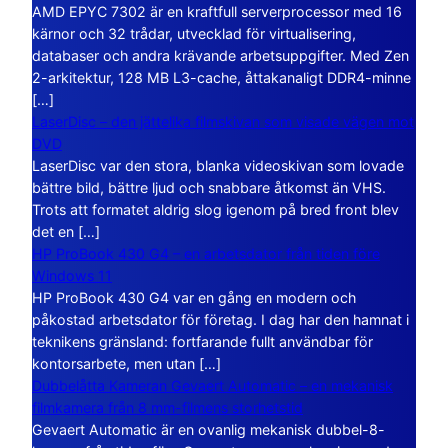
AMD EPYC 7302 är en kraftfull serverprocessor med 16
kärnor och 32 trådar, utvecklad för virtualisering,
databaser och andra krävande arbetsuppgifter. Med Zen
2-arkitektur, 128 MB L3-cache, åttakanaligt DDR4-minne
[…]
LaserDisc – den jättelika filmskivan som visade vägen mot
DVD
LaserDisc var den stora, blanka videoskivan som lovade
bättre bild, bättre ljud och snabbare åtkomst än VHS.
Trots att formatet aldrig slog igenom på bred front blev
det en […]
HP ProBook 430 G4 – en arbetsdator från tiden före
Windows 11
HP ProBook 430 G4 var en gång en modern och
påkostad arbetsdator för företag. I dag har den hamnat i
teknikens gränsland: fortfarande fullt användbar för
kontorsarbete, men utan […]
Dubbelåtta Kameran Gevaert Automatic – en mekanisk
filmkamera från 8 mm-filmens storhetstid
Gevaert Automatic är en ovanlig mekanisk dubbel-8-