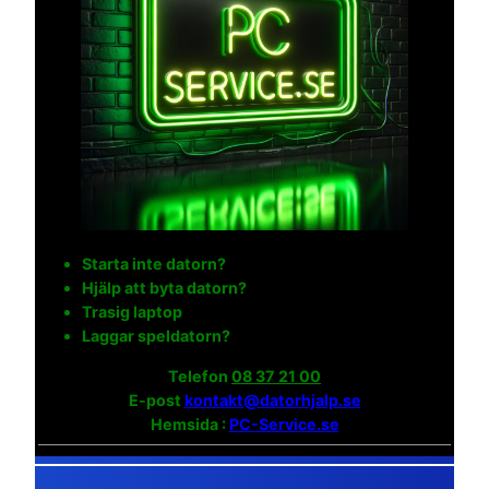
Starta inte datorn?
Hjälp att byta datorn?
Trasig laptop
Laggar speldatorn?
Telefon
08 37 21 00
E-post
kontakt@datorhjalp.se
Hemsida :
PC-Service.se