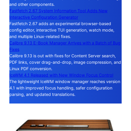
and other components.
Fastfetch 2.67 System Information Tool Adds New
Interactive Configuration Generator
Fastfetch 2.67 adds an experimental browser-based
config editor, interactive TUI generation, watch mode,
and multiple Linux-related fixes.
Calibre 9.13 E-Book Manager Arrives with a Batch of Bug
Fixes
Calibre 9.13 is out with fixes for Content Server search,
PDF links, cover drag-and-drop, image compression, and
Linux PDF conversion.
IceWM 4.1 Released with New Window Focus Control
The lightweight IceWM window manager reaches version
4.1 with improved focus handling, safer configuration
parsing, and updated translations.