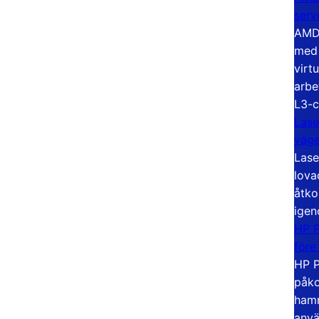
serv
AMD 
med 
virt
arbe
L3-c
Lase
väg
Lase
lova
åtko
igen
HP P
före
HP P
påko
hamn
anvä