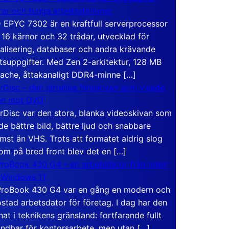
rar och tunga arbetsstationer
EPYC 7302 är en kraftfull serverprocessor
16 kärnor och 32 trådar, utvecklad för
ualisering, databaser och andra krävande
tsuppgifter. Med Zen 2-arkitektur, 128 MB
ache, åttakanaligt DDR4-minne […]
rDisc – den jättelika filmskivan som visade
en mot DVD
rDisc var den stora, blanka videoskivan som
de bättre bild, bättre ljud och snabbare
mst än VHS. Trots att formatet aldrig slog
om på bred front blev det en […]
roBook 430 G4 – en arbetsdator från tiden
 Windows 11
roBook 430 G4 var en gång en modern och
stad arbetsdator för företag. I dag har den
at i teknikens gränsland: fortfarande fullt
ndbar för kontorsarbete, men utan […]