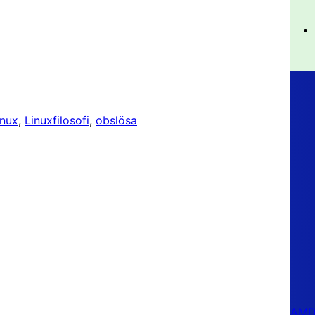
inux
, 
Linuxfilosofi
, 
obslösa
AMD 