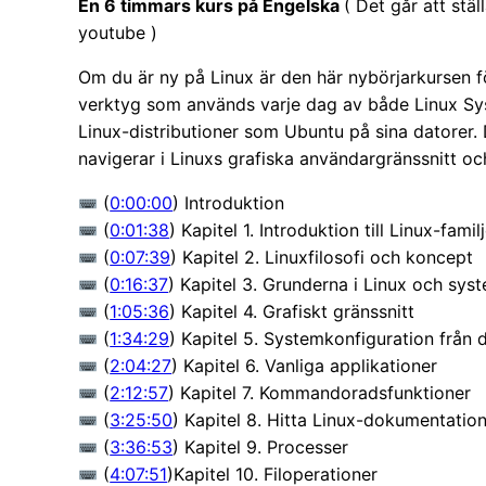
En 6 timmars kurs på Engelska
( Det går att stä
youtube )
Om du är ny på Linux är den här nybörjarkursen 
verktyg som används varje dag av både Linux Sy
Linux-distributioner som Ubuntu på sina datorer.
navigerar i Linuxs grafiska användargränssnitt 
(
0:00:00
) Introduktion
(
0:01:38
) Kapitel 1. Introduktion till Linux-famil
(
0:07:39
) Kapitel 2. Linuxfilosofi och koncept
(
0:16:37
) Kapitel 3. Grunderna i Linux och sys
(
1:05:36
) Kapitel 4. Grafiskt gränssnitt
(
1:34:29
) Kapitel 5. Systemkonfiguration från d
(
2:04:27
) Kapitel 6. Vanliga applikationer
(
2:12:57
) Kapitel 7. Kommandoradsfunktioner
(
3:25:50
) Kapitel 8. Hitta Linux-dokumentatio
(
3:36:53
) Kapitel 9. Processer
(
4:07:51
)Kapitel 10. Filoperationer