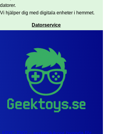
datorer.
Vi hjälper dig med digitala enheter i hemmet.
Datorservice
EPYC 7302 – sexton kärnor byggda för