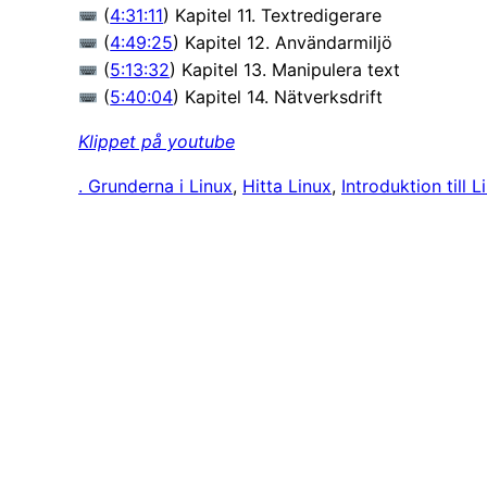
(
4:31:11
) Kapitel 11. Textredigerare
(
4:49:25
) Kapitel 12. Användarmiljö
(
5:13:32
) Kapitel 13. Manipulera text
(
5:40:04
) Kapitel 14. Nätverksdrift
Klippet på youtube
. Grunderna i Linux
, 
Hitta Linux
, 
Introduktion till L