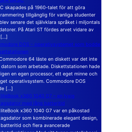
C skapades på 1960-talet för att göra
rammering tillgänglig för vanliga studenter
blev senare det självklara språket i miljontals
atorer. På Atari ST fördes arvet vidare av
 […]
modore DOS – operativsystemet som bodde
skettstationen
Commodore 64 läste en diskett var det inte
 datorn som arbetade. Diskettstationen hade
igen en egen processor, ett eget minne och
eget operativsystem. Commodore DOS
de […]
liteBook x360 1040 G7 – en lyxig
tagsdator med lång batteritid
liteBook x360 1040 G7 var en påkostad
tagsdator som kombinerade elegant design,
 batteritid och flera avancerade