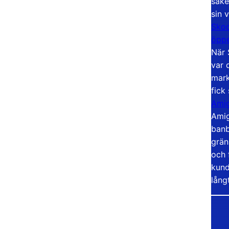
säke
sin 
Skoo
öppe
När 
var 
mark
fick
Amig
Amig
banb
grän
och 
kund
lång