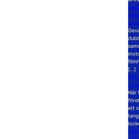
Dubb
meka
stor
Geva
dubb
samm
moto
film
[…]
IBM 
ut s
När 
före
ett 
tang
lock
Från
och