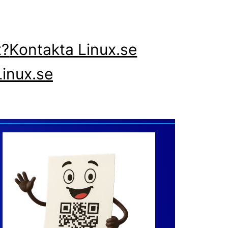
x?
Kontakta Linux.se
inux.se