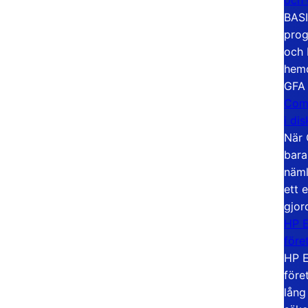
BASI
prog
och 
hemd
GFA
Com
i di
När 
bara
näml
ett 
gjor
HP E
före
HP E
före
lång