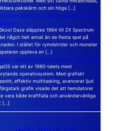
rhetsfunktioner. Med sitt tunna metallchassi,
vikbara pekskärm och sin höga […]
l Daze – spelet som gjorde skolan till ett
t kaos
Skool Daze släpptes 1984 till ZX Spectrum
det något helt annat än de flesta spel på
naden. I stället för rymdstrider och monster
 spelaren uppleva en […]
aOS – operativsystemet som var före sin tid
aOS var ett av 1980-talets mest
rytande operativsystem. Med grafiskt
ssnitt, effektiv multitasking, avancerat ljud
färgstark grafik visade det att hemdatorer
e vara både kraftfulla och användarvänliga
t […]
wiki.linux.se