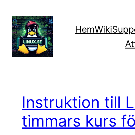
Hoppa
till
innehåll
Hem
Wiki
Supp
At
Instruktion till 
timmars kurs fö