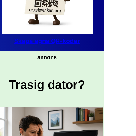
Skapa egna QR-koder
annons
Trasig dator?