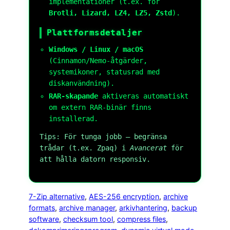
implementationer (t.ex. för
Brotli, Lizard, LZ4, LZ5, Zstd
).
Plattformsdetaljer
Windows / Linux / macOS
(Cinnamon/Nemo-åtgärder,
systemikoner, statusrad med
diskanvändning).
RAR-skapande
aktiveras automatiskt
om extern RAR-binär finns
installerad.
Tips: För tunga jobb – begränsa
trådar (t.ex. Zpaq) i
Avancerat
för
att hålla datorn responsiv.
7-Zip alternative
, 
AES-256 encryption
, 
archive
formats
, 
archive manager
, 
arkivhantering
, 
backup
software
, 
checksum tool
, 
compress files
, 