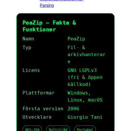
Parsing
PeaZip – Fakta &
Funktioner
Namn
PeaZip
Typ
Fil- &
arkivhanterar
e
Licens
GNU LGPLv3
(fri & öppen
källkod)
Plattformar
Windows,
Linux, macOS
Första version
2006
Utvecklare
Giorgio Tani
AES-256
Multitråd
Portabel