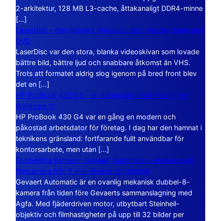
2-arkitektur, 128 MB L3-cache, åttakanaligt DDR4-minne
[…]
LaserDisc – den jättelika filmskivan som visade vägen mot
DVD
LaserDisc var den stora, blanka videoskivan som lovade
bättre bild, bättre ljud och snabbare åtkomst än VHS.
Trots att formatet aldrig slog igenom på bred front blev
det en […]
HP ProBook 430 G4 – en arbetsdator från tiden före
Windows 11
HP ProBook 430 G4 var en gång en modern och
påkostad arbetsdator för företag. I dag har den hamnat i
teknikens gränsland: fortfarande fullt användbar för
kontorsarbete, men utan […]
Dubbelåtta Kameran Gevaert Automatic – en mekanisk
filmkamera från 8 mm-filmens storhetstid
Gevaert Automatic är en ovanlig mekanisk dubbel-8-
kamera från tiden före Gevaerts sammanslagning med
Agfa. Med fjäderdriven motor, utbytbart Steinheil-
objektiv och filmhastigheter på upp till 32 bilder per