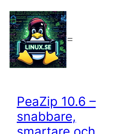
Hoppa
till
innehåll
PeaZip 10.6 –
snabbare,
smartare och