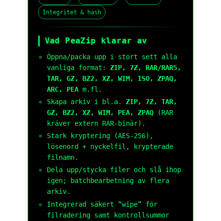
Integritet & hash
Vad PeaZip klarar av
Öppna/packa upp i stort sett alla
vanliga format:
ZIP, 7Z, RAR/RAR5,
TAR, GZ, BZ2, XZ, WIM, ISO, ZPAQ,
ARC, PEA
m.fl.
Skapa arkiv i bl.a.
ZIP, 7Z, TAR,
GZ, BZ2, XZ, WIM, PEA, ZPAQ
(RAR
kräver extern RAR-binär).
Stark kryptering (AES-256),
lösenord + nyckelfil, krypterade
filnamn.
Dela upp/stycka filer och slå ihop
igen; batchbearbetning av flera
arkiv.
Integrerad säkert “wipe” för
filradering samt kontrollsummor