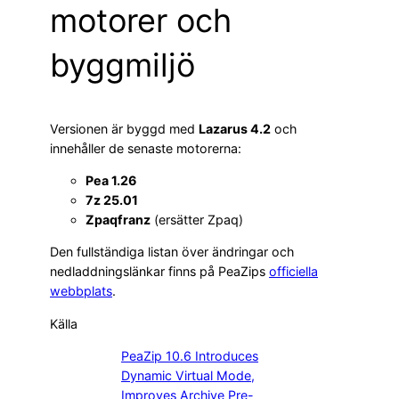
motorer och
byggmiljö
Versionen är byggd med
Lazarus 4.2
och
innehåller de senaste motorerna:
Pea 1.26
7z 25.01
Zpaqfranz
(ersätter Zpaq)
Den fullständiga listan över ändringar och
nedladdningslänkar finns på PeaZips
officiella
webbplats
.
Källa
PeaZip 10.6 Introduces
Dynamic Virtual Mode,
Improves Archive Pre-