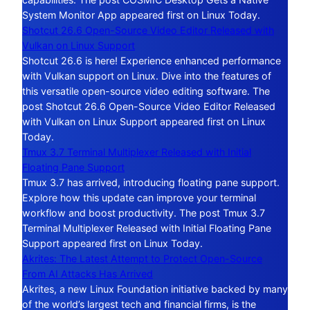
System Monitor App appeared first on Linux Today.
Shotcut 26.6 Open-Source Video Editor Released with
Vulkan on Linux Support
Shotcut 26.6 is here! Experience enhanced performance
with Vulkan support on Linux. Dive into the features of
this versatile open-source video editing software. The
post Shotcut 26.6 Open-Source Video Editor Released
with Vulkan on Linux Support appeared first on Linux
Today.
Tmux 3.7 Terminal Multiplexer Released with Initial
Floating Pane Support
Tmux 3.7 has arrived, introducing floating pane support.
Explore how this update can improve your terminal
workflow and boost productivity. The post Tmux 3.7
Terminal Multiplexer Released with Initial Floating Pane
Support appeared first on Linux Today.
Akrites: The Latest Attempt to Protect Open-Source
From AI Attacks Has Arrived
Akrites, a new Linux Foundation initiative backed by many
of the world’s largest tech and financial firms, is the