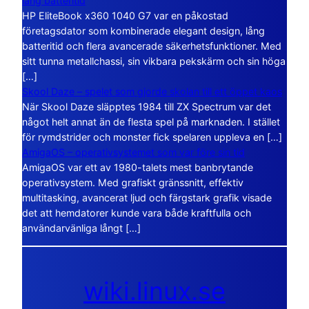
lång batteritid
HP EliteBook x360 1040 G7 var en påkostad
företagsdator som kombinerade elegant design, lång
batteritid och flera avancerade säkerhetsfunktioner. Med
sitt tunna metallchassi, sin vikbara pekskärm och sin höga
[…]
Skool Daze – spelet som gjorde skolan till ett öppet kaos
När Skool Daze släpptes 1984 till ZX Spectrum var det
något helt annat än de flesta spel på marknaden. I stället
för rymdstrider och monster fick spelaren uppleva en […]
AmigaOS – operativsystemet som var före sin tid
AmigaOS var ett av 1980-talets mest banbrytande
operativsystem. Med grafiskt gränssnitt, effektiv
multitasking, avancerat ljud och färgstark grafik visade
det att hemdatorer kunde vara både kraftfulla och
användarvänliga långt […]
wiki.linux.se