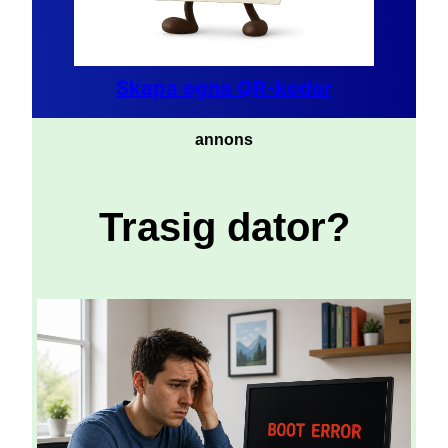
Skapa egna QR-koder
annons
Trasig dator?