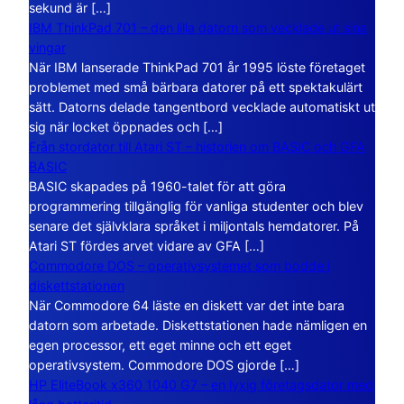
sekund är […]
IBM ThinkPad 701 – den lilla datorn som vecklade ut sina
vingar
När IBM lanserade ThinkPad 701 år 1995 löste företaget
problemet med små bärbara datorer på ett spektakulärt
sätt. Datorns delade tangentbord vecklade automatiskt ut
sig när locket öppnades och […]
Från stordator till Atari ST – historien om BASIC och GFA
BASIC
BASIC skapades på 1960-talet för att göra
programmering tillgänglig för vanliga studenter och blev
senare det självklara språket i miljontals hemdatorer. På
Atari ST fördes arvet vidare av GFA […]
Commodore DOS – operativsystemet som bodde i
diskettstationen
När Commodore 64 läste en diskett var det inte bara
datorn som arbetade. Diskettstationen hade nämligen en
egen processor, ett eget minne och ett eget
operativsystem. Commodore DOS gjorde […]
HP EliteBook x360 1040 G7 – en lyxig företagsdator med