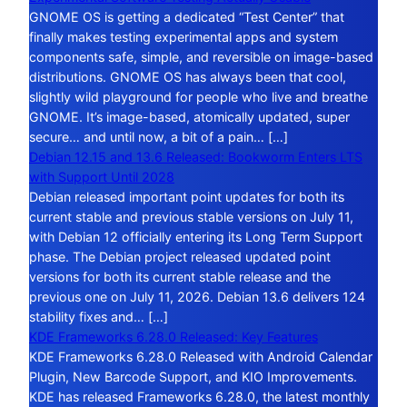
GNOME OS is getting a dedicated “Test Center” that
finally makes testing experimental apps and system
components safe, simple, and reversible on image-based
distributions. GNOME OS has always been that cool,
slightly wild playground for people who live and breathe
GNOME. It’s image-based, atomically updated, super
secure… and until now, a bit of a pain… […]
Debian 12.15 and 13.6 Released: Bookworm Enters LTS
with Support Until 2028
Debian released important point updates for both its
current stable and previous stable versions on July 11,
with Debian 12 officially entering its Long Term Support
phase. The Debian project released updated point
versions for both its current stable release and the
previous one on July 11, 2026. Debian 13.6 delivers 124
stability fixes and… […]
KDE Frameworks 6.28.0 Released: Key Features
KDE Frameworks 6.28.0 Released with Android Calendar
Plugin, New Barcode Support, and KIO Improvements.
KDE has released Frameworks 6.28.0, the latest monthly