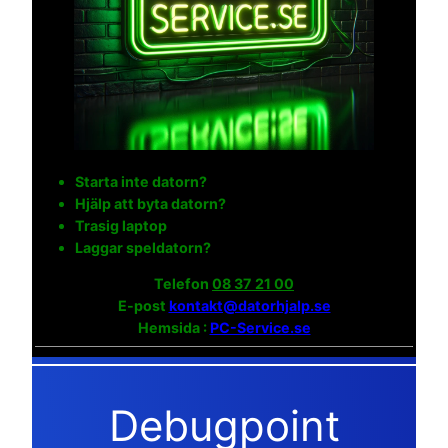
Starta inte datorn?
Hjälp att byta datorn?
Trasig laptop
Laggar speldatorn?
Telefon
08 37 21 00
E-post
kontakt@datorhjalp.se
Hemsida :
PC-Service.se
Debugpoint