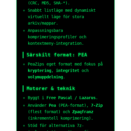
(CRC, MD5, SHA-*).
Snabbt listläge med dynamiskt
virtuellt läge för stora
arkiv/mappar.
Anpassningsbara
komprimeringsprofiler och
kontextmeny-integration.
Särskilt format: PEA
PeaZips eget format med fokus på
kryptering
,
integritet
och
volymuppdelning
.
Motorer & teknik
Byggt i
Free Pascal / Lazarus
.
Använder
Pea
(PEA-format),
7-Zip
(flest format) och
Zpaqfranz
(inkrementell komprimering).
Stöd för alternativa 7z-