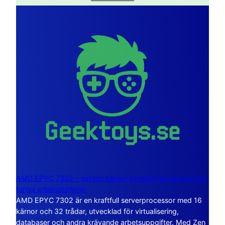
AMD EPYC 7302 – sexton kärnor byggda för servrar och
tunga arbetsstationer
AMD EPYC 7302 är en kraftfull serverprocessor med 16
kärnor och 32 trådar, utvecklad för virtualisering,
databaser och andra krävande arbetsuppgifter. Med Zen