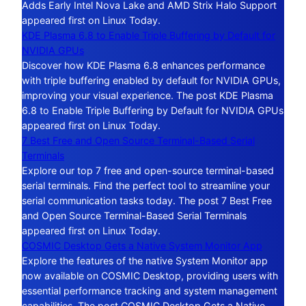
Adds Early Intel Nova Lake and AMD Strix Halo Support
appeared first on Linux Today.
KDE Plasma 6.8 to Enable Triple Buffering by Default for
NVIDIA GPUs
Discover how KDE Plasma 6.8 enhances performance
with triple buffering enabled by default for NVIDIA GPUs,
improving your visual experience. The post KDE Plasma
6.8 to Enable Triple Buffering by Default for NVIDIA GPUs
appeared first on Linux Today.
7 Best Free and Open Source Terminal-Based Serial
Terminals
Explore our top 7 free and open-source terminal-based
serial terminals. Find the perfect tool to streamline your
serial communication tasks today. The post 7 Best Free
and Open Source Terminal-Based Serial Terminals
appeared first on Linux Today.
COSMIC Desktop Gets a Native System Monitor App
Explore the features of the native System Monitor app
now available on COSMIC Desktop, providing users with
essential performance tracking and system management
capabilities. The post COSMIC Desktop Gets a Native