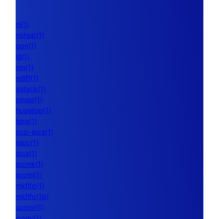
nl(1)
nohup(1)
pon(1)
ld(1)
nm(1)
ndiff(1)
gstack(1)
pmap(1)
hugetop(1)
lsirq(1)
pcp-ipcs(1)
lsipc(1)
ipcs(1)
ipcmk(1)
ipcrm(1)
mkfifo(1)
mkfifo(1p)
uconv(1)
iconv(1)