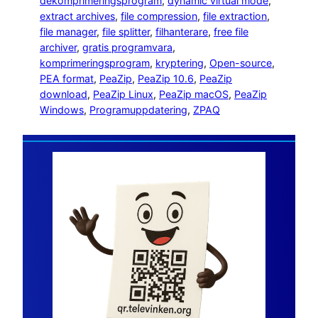
dekomprimeringsprogram
, 
dynamic virtual mode
, 
extract archives
, 
file compression
, 
file extraction
, 
file manager
, 
file splitter
, 
filhanterare
, 
free file
archiver
, 
gratis programvara
, 
komprimeringsprogram
, 
kryptering
, 
Open-source
, 
PEA format
, 
PeaZip
, 
PeaZip 10.6
, 
PeaZip
download
, 
PeaZip Linux
, 
PeaZip macOS
, 
PeaZip
Windows
, 
Programuppdatering
, 
ZPAQ