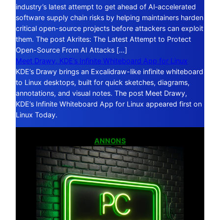
industry’s latest attempt to get ahead of AI‑accelerated
software supply chain risks by helping maintainers harden
critical open-source projects before attackers can exploit
them. The post Akrites: The Latest Attempt to Protect
Open-Source From AI Attacks […]
Meet Drawy, KDE’s Infinite Whiteboard App for Linux
KDE’s Drawy brings an Excalidraw-like infinite whiteboard
to Linux desktops, built for quick sketches, diagrams,
annotations, and visual notes. The post Meet Drawy,
KDE’s Infinite Whiteboard App for Linux appeared first on
Linux Today.
ANNONS