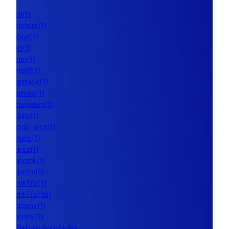
nl(1)
nohup(1)
pon(1)
ld(1)
nm(1)
ndiff(1)
gstack(1)
pmap(1)
hugetop(1)
lsirq(1)
pcp-ipcs(1)
lsipc(1)
ipcs(1)
ipcmk(1)
ipcrm(1)
mkfifo(1)
mkfifo(1p)
uconv(1)
iconv(1)
Debian Source list