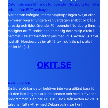
Datorhjälp nära till hands för boende i Norsborg för halva
priset efter RUT avdraget
När datorn krånglar, internetuppkopplingen svajar eller
skrivaren vägrar fungera kan vardagen snabbt bli både
stressig och tidskrävande. För boende i Norsborg finns nu
möjlighet att få snabb och personlig datorhjälp direkt i
hemmet – till ett förmånligt pris med RUT-avdrag. Allt fler
hushåll i Norsborg väljer att få teknisk hjälp på plats i
stället för […]
OKIT.SE
Asus X551MA
En äldre bärbar dator behöver inte vara uttjänt bara för
att den inte längre klarar de senaste och mest krävande
programmen. Den här Asus X551MA från mitten av 2010-
talet har fått nytt liv med Debian och visar hur fri