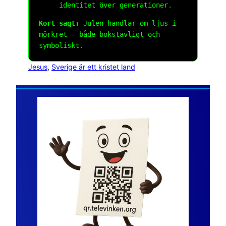
identitet över generationer.
Kort sagt:
Julen handlar om ljus i
mörkret – både bokstavligt och
symboliskt.
Jesus
, 
Sverige är ett kristet land