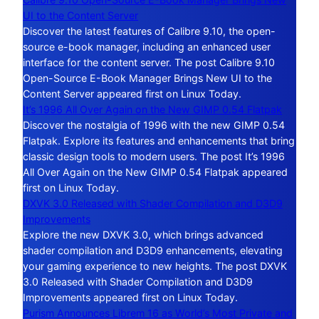
UI to the Content Server
Discover the latest features of Calibre 9.10, the open-
source e-book manager, including an enhanced user
interface for the content server. The post Calibre 9.10
Open-Source E-Book Manager Brings New UI to the
Content Server appeared first on Linux Today.
It’s 1996 All Over Again on the New GIMP 0.54 Flatpak
Discover the nostalgia of 1996 with the new GIMP 0.54
Flatpak. Explore its features and enhancements that bring
classic design tools to modern users. The post It’s 1996
All Over Again on the New GIMP 0.54 Flatpak appeared
first on Linux Today.
DXVK 3.0 Released with Shader Compilation and D3D9
Improvements
Explore the new DXVK 3.0, which brings advanced
shader compilation and D3D9 enhancements, elevating
your gaming experience to new heights. The post DXVK
3.0 Released with Shader Compilation and D3D9
Improvements appeared first on Linux Today.
Purism Announces Librem 16 as World’s Most Private and