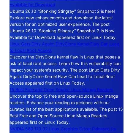
Available for Download
Ubuntu 26.10 "Stonking Stingray" Snapshot 2 is here!
Explore new enhancements and download the latest
version for an optimized user experience. The post
Ubuntu 26.10 “Stonking Stingray” Snapshot 2 Is Now
Available for Download appeared first on Linux Today.
Linux Gets Dirty Again: DirtyClone Kernel Flaw Can Lead
to Local Root Access
Discover the DirtyClone kernel flaw in Linux that poses a
risk of local root access. Learn how this vulnerability can
impact your system's security. The post Linux Gets Dirty
Again: DirtyClone Kernel Flaw Can Lead to Local Root
Access appeared first on Linux Today.
15 Best Free and Open Source Linux Manga Readers
Uncover the top 15 free and open-source Linux manga
readers. Enhance your reading experience with our
curated list of the best applications available. The post 15
Best Free and Open Source Linux Manga Readers
appeared first on Linux Today.
NVIDIA 580.173.02 Linux Graphics Driver Released for