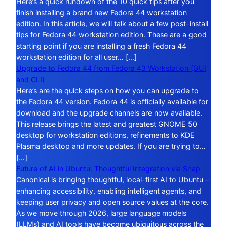
Here’s a quick rundown of the 10 quick tips after you
finish installing a brand new Fedora 44 workstation
edition. In this article, we will talk about a few post-install
tips for Fedora 44 workstation edition. These are a good
starting point if you are installing a fresh Fedora 44
workstation edition for all user… […]
Upgrade to Fedora 44 from Fedora 43 Workstation (GUI
and CLI)
Here’s are the quick steps on how you can upgrade to
the Fedora 44 version. Fedora 44 is officially available for
download and the upgrade channels are now available.
This release brings the latest and greatest GNOME 50
desktop for workstation editions, refinements to KDE
Plasma desktop and more updates. If you are trying to…
[…]
Future of AI in Ubuntu: Thoughtful Integration via Snap
Canonical is bringing thoughtful, local-first AI to Ubuntu –
enhancing accessibility, enabling intelligent agents, and
keeping user privacy and open source values at the core.
As we move through 2026, large language models
(LLMs) and AI tools have become ubiquitous across the