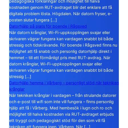
pedagogiska förklaringar och möjlighet till halva
kostnaden genom RUT-avdraget blir det enklare att få
digitala problem lösta. Högdalen. När datorn fryser, e-
posten slutar fungera […]
Datorhjälp på plats för boende i Rågsved
När datorn krånglar, Wi-Fi-uppkopplingen svajar eller
skrivaren vägrar fungera kan vardagen snabbt bli både
stressig och tidskrävande. För boende i Rågsved finns nu
möjlighet att få snabb och personlig datorhjälp direkt i
hemmet – till ett förmånligt pris med RUT-avdrag. När
datorn krånglar, Wi-Fi-uppkopplingen svajar eller
skrivaren vägrar fungera kan vardagen snabbt bli både
stressig […]
Datorhjälp hemma i Vårberg – personligt stöd när tekniken
krånglar
När tekniken krånglar i vardagen – från strulande datorer
och e-post till wifi som inte vill fungera – finns personlig
hjälp att få i Vårberg. Med hembesök i lugn och ro och
möjlighet till halva kostnaden via RUT-avdraget erbjuds
ett tryggt och pedagogiskt stöd för den som vill få
tekniken att fungera igen. Vårberg. När […]