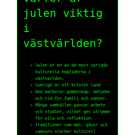
julen viktig
i
västvärlden?
Julen är en av de mest spridda
kulturella högtiderna i
västvärlden,
Sverige är ett kristet land
Den markerar gemenskap, omtanke
och tid för familj och vänner.
Många samhällen pausar arbete
och studier, vilket ger utrymme
för vila och reflektion.
Traditioner som mat, gåvor och
samvaro stärker kulturell