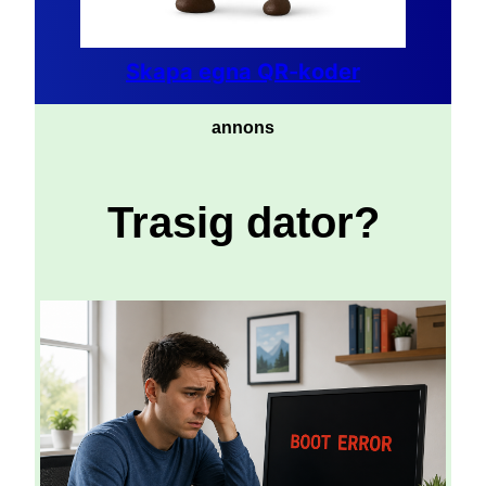
Skapa egna QR-koder
annons
Trasig dator?