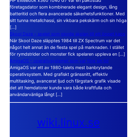
HP EliteBook x360 1040 G7 var en påkostad
företagsdator som kombinerade elegant design, lång
batteritid och flera avancerade säkerhetsfunktioner. Med
sitt tunna metallchassi, sin vikbara pekskärm och sin höga
[…]
Skool Daze – spelet som gjorde skolan till ett öppet kaos
När Skool Daze släpptes 1984 till ZX Spectrum var det
något helt annat än de flesta spel på marknaden. I stället
för rymdstrider och monster fick spelaren uppleva en […]
AmigaOS – operativsystemet som var före sin tid
AmigaOS var ett av 1980-talets mest banbrytande
operativsystem. Med grafiskt gränssnitt, effektiv
multitasking, avancerat ljud och färgstark grafik visade
det att hemdatorer kunde vara både kraftfulla och
användarvänliga långt […]
wiki.linux.se