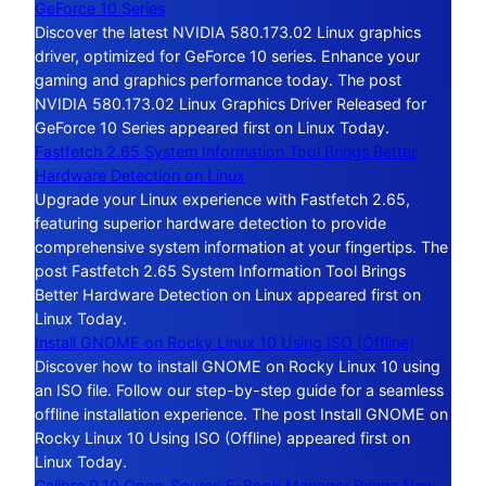
GeForce 10 Series
Discover the latest NVIDIA 580.173.02 Linux graphics
driver, optimized for GeForce 10 series. Enhance your
gaming and graphics performance today. The post
NVIDIA 580.173.02 Linux Graphics Driver Released for
GeForce 10 Series appeared first on Linux Today.
Fastfetch 2.65 System Information Tool Brings Better
Hardware Detection on Linux
Upgrade your Linux experience with Fastfetch 2.65,
featuring superior hardware detection to provide
comprehensive system information at your fingertips. The
post Fastfetch 2.65 System Information Tool Brings
Better Hardware Detection on Linux appeared first on
Linux Today.
Install GNOME on Rocky Linux 10 Using ISO (Offline)
Discover how to install GNOME on Rocky Linux 10 using
an ISO file. Follow our step-by-step guide for a seamless
offline installation experience. The post Install GNOME on
Rocky Linux 10 Using ISO (Offline) appeared first on
Linux Today.
Calibre 9.10 Open-Source E-Book Manager Brings New