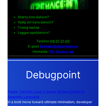
Starta inte datorn?
Hjälp att byta datorn?
Trasig laptop
Laggar speldatorn?
Telefon
08 37 21 00
E-post
kontakt@datorhjalp.se
Hemsida :
PC-Service.se
Debugpoint
Frame: The First Linux X Server Written Entirely in
Assembly Language
In a bold move toward ultimate minimalism, developer