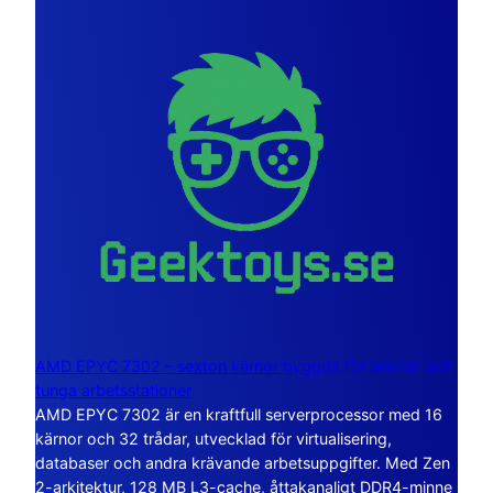
AMD EPYC 7302 – sexton kärnor byggda för servrar och
tunga arbetsstationer
AMD EPYC 7302 är en kraftfull serverprocessor med 16
kärnor och 32 trådar, utvecklad för virtualisering,
databaser och andra krävande arbetsuppgifter. Med Zen
2-arkitektur, 128 MB L3-cache, åttakanaligt DDR4-minne