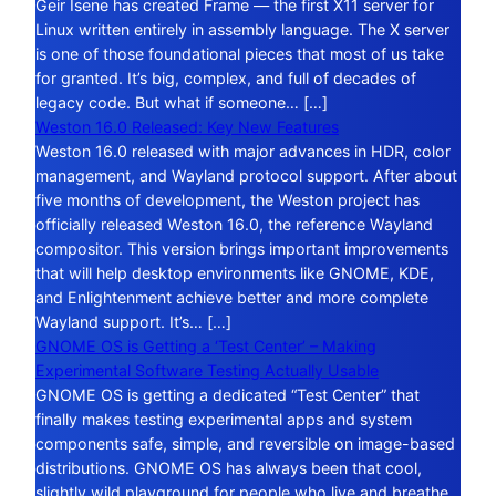
Geir Isene has created Frame — the first X11 server for
Linux written entirely in assembly language. The X server
is one of those foundational pieces that most of us take
for granted. It’s big, complex, and full of decades of
legacy code. But what if someone… […]
Weston 16.0 Released: Key New Features
Weston 16.0 released with major advances in HDR, color
management, and Wayland protocol support. After about
five months of development, the Weston project has
officially released Weston 16.0, the reference Wayland
compositor. This version brings important improvements
that will help desktop environments like GNOME, KDE,
and Enlightenment achieve better and more complete
Wayland support. It’s… […]
GNOME OS is Getting a ‘Test Center’ – Making
Experimental Software Testing Actually Usable
GNOME OS is getting a dedicated “Test Center” that
finally makes testing experimental apps and system
components safe, simple, and reversible on image-based
distributions. GNOME OS has always been that cool,
slightly wild playground for people who live and breathe