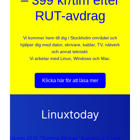
– 399 kr/tim efter
RUT-avdrag
Vi kommer hem till dig i Stockholm området och
hjälper dig med dator, skrivare, kablar, TV, nätverk
och annat tekniskt.
Vi arbetar med Linux, Windows och Mac.
Klicka här för att läsa mer
Linuxtoday
Ubuntu 26.10 “Stonking Stingray” Snapshot 2 Is Now