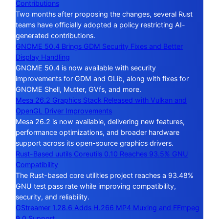
Contributions
Two months after proposing the changes, several Rust
teams have officially adopted a policy restricting AI-
generated contributions.
GNOME 50.4 Brings GDM Security Fixes and Better
Display Handling
GNOME 50.4 is now available with security
improvements for GDM and GLib, along with fixes for
GNOME Shell, Mutter, GVfs, and more.
Mesa 26.2 Graphics Stack Released with Vulkan and
OpenGL Driver Improvements
Mesa 26.2 is now available, delivering new features,
performance optimizations, and broader hardware
support across its open-source graphics drivers.
Rust-Based uutils Coreutils 0.10 Reaches 93.5% GNU
Compatibility
The Rust-based core utilities project reaches a 93.48%
GNU test pass rate while improving compatibility,
security, and reliability.
GStreamer 1.28.6 Adds H.266 MP4 Muxing and FFmpeg
9.0 Support