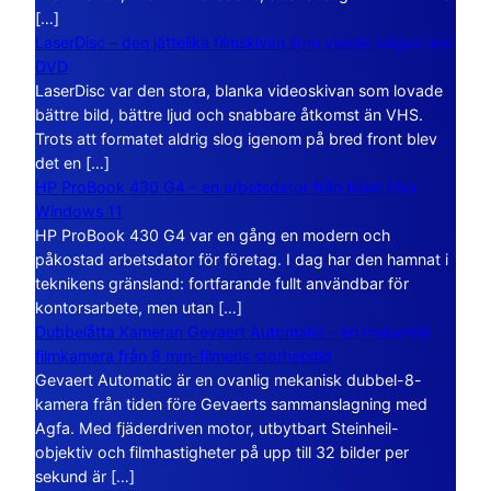
[…]
LaserDisc – den jättelika filmskivan som visade vägen mot
DVD
LaserDisc var den stora, blanka videoskivan som lovade
bättre bild, bättre ljud och snabbare åtkomst än VHS.
Trots att formatet aldrig slog igenom på bred front blev
det en […]
HP ProBook 430 G4 – en arbetsdator från tiden före
Windows 11
HP ProBook 430 G4 var en gång en modern och
påkostad arbetsdator för företag. I dag har den hamnat i
teknikens gränsland: fortfarande fullt användbar för
kontorsarbete, men utan […]
Dubbelåtta Kameran Gevaert Automatic – en mekanisk
filmkamera från 8 mm-filmens storhetstid
Gevaert Automatic är en ovanlig mekanisk dubbel-8-
kamera från tiden före Gevaerts sammanslagning med
Agfa. Med fjäderdriven motor, utbytbart Steinheil-
objektiv och filmhastigheter på upp till 32 bilder per
sekund är […]