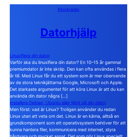
Klockradio
Datorhjälp
Linuxifiera din dator
Varför ska du linuxifiera din dator? En 10–15 år gammal
premiumdator är inte skräp. Den kan ofta användas i flera
år till. Med Linux får du ett system som är mer oberoende
av de stora teknikjättarna Google, Microsoft och Apple.
Det starkaste argumentet för att köra Linux är att du kan
använda din dator några […]
Installera Debian, Ubuntu eller Mint på din dator
Men först: vad är Linux? Troligen använder du redan
Linux utan att veta om det. Linux är en kärna, alltså en
grundkomponent som ett operativsystem behöver för att
kunna hantera filer, kommunicera med internet, styra
hårdvara och mycket annat. Det som gör Linux speciellt