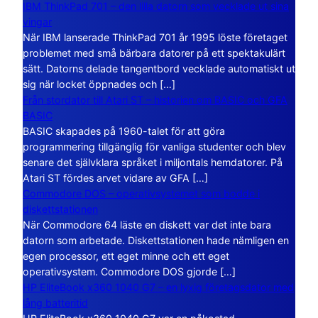
IBM ThinkPad 701 – den lilla datorn som vecklade ut sina
vingar
När IBM lanserade ThinkPad 701 år 1995 löste företaget
problemet med små bärbara datorer på ett spektakulärt
sätt. Datorns delade tangentbord vecklade automatiskt ut
sig när locket öppnades och […]
Från stordator till Atari ST – historien om BASIC och GFA
BASIC
BASIC skapades på 1960-talet för att göra
programmering tillgänglig för vanliga studenter och blev
senare det självklara språket i miljontals hemdatorer. På
Atari ST fördes arvet vidare av GFA […]
Commodore DOS – operativsystemet som bodde i
diskettstationen
När Commodore 64 läste en diskett var det inte bara
datorn som arbetade. Diskettstationen hade nämligen en
egen processor, ett eget minne och ett eget
operativsystem. Commodore DOS gjorde […]
HP EliteBook x360 1040 G7 – en lyxig företagsdator med
lång batteritid