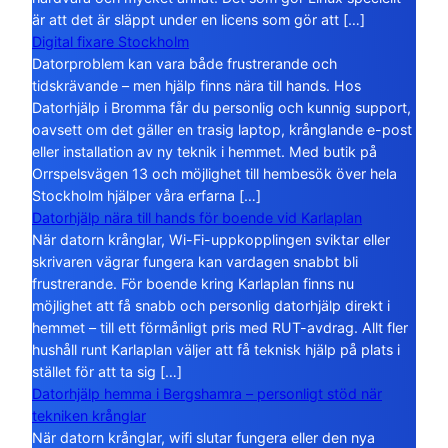
är att det är släppt under en licens som gör att […]
Digital fixare Stockholm
Datorproblem kan vara både frustrerande och
tidskrävande – men hjälp finns nära till hands. Hos
Datorhjälp i Bromma får du personlig och kunnig support,
oavsett om det gäller en trasig laptop, krånglande e-post
eller installation av ny teknik i hemmet. Med butik på
Orrspelsvägen 13 och möjlighet till hembesök över hela
Stockholm hjälper våra erfarna […]
Datorhjälp nära till hands för boende vid Karlaplan
När datorn krånglar, Wi-Fi-uppkopplingen sviktar eller
skrivaren vägrar fungera kan vardagen snabbt bli
frustrerande. För boende kring Karlaplan finns nu
möjlighet att få snabb och personlig datorhjälp direkt i
hemmet – till ett förmånligt pris med RUT-avdrag. Allt fler
hushåll runt Karlaplan väljer att få teknisk hjälp på plats i
stället för att ta sig […]
Datorhjälp hemma i Bergshamra – personligt stöd när
tekniken krånglar
När datorn krånglar, wifi slutar fungera eller den nya