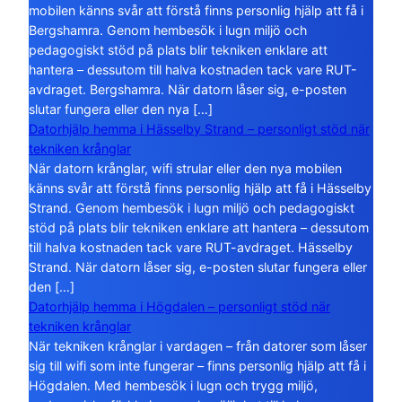
mobilen känns svår att förstå finns personlig hjälp att få i
Bergshamra. Genom hembesök i lugn miljö och
pedagogiskt stöd på plats blir tekniken enklare att
hantera – dessutom till halva kostnaden tack vare RUT-
avdraget. Bergshamra. När datorn låser sig, e-posten
slutar fungera eller den nya […]
Datorhjälp hemma i Hässelby Strand – personligt stöd när
tekniken krånglar
När datorn krånglar, wifi strular eller den nya mobilen
känns svår att förstå finns personlig hjälp att få i Hässelby
Strand. Genom hembesök i lugn miljö och pedagogiskt
stöd på plats blir tekniken enklare att hantera – dessutom
till halva kostnaden tack vare RUT-avdraget. Hässelby
Strand. När datorn låser sig, e-posten slutar fungera eller
den […]
Datorhjälp hemma i Högdalen – personligt stöd när
tekniken krånglar
När tekniken krånglar i vardagen – från datorer som låser
sig till wifi som inte fungerar – finns personlig hjälp att få i
Högdalen. Med hembesök i lugn och trygg miljö,