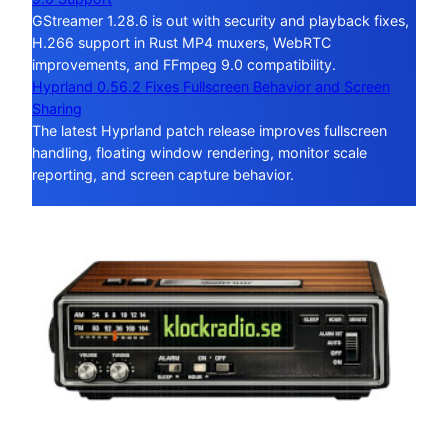
GStreamer 1.28.6 is out with security and playback fixes,
H.266 support in Rust MP4 muxers, WebRTC
improvements, and FFmpeg 9.0 compatibility.
Hyprland 0.56.2 Fixes Fullscreen Behavior and Screen
Sharing
The latest Hyprland patch release improves fullscreen
handling, floating window rendering, monitor scale
reporting, and screen capture behavior.