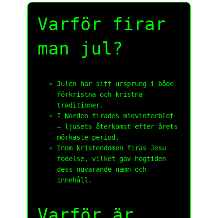
Varför firar
man jul?
Julen har sitt ursprung i både
förkristna och kristna
traditioner.
I Norden firades midvinterblot
– ljusets återkomst efter årets
mörkaste period.
Inom kristendomen firas Jesu
födelse, vilket gav högtiden
dess nuvarande namn och
innehåll.
Varför är