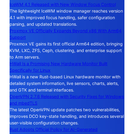
IceWM 4.1 Released with New Window Focus Control
The lightweight IceWM window manager reaches version
4.1 with improved focus handling, safer configuration
parsing, and updated translations.
Proxmox VE Officially Expands Beyond x86 With Arm64
Support
Proxmox VE gains its first official Arm64 edition, bringing
KVM, LXC, ZFS, Ceph, clustering, and enterprise support
to Arm servers.
HWall Is a Promising New Hardware Monitor Built
Specifically for Linux
HWall is a new Rust-based Linux hardware monitor with
detailed system information, live sensors, charts, alerts,
and GTK and terminal interfaces.
OpenVPN 2.7.6 Released with Security Fixes for Windows
and mbedTLS
The latest OpenVPN update patches two vulnerabilities,
improves DCO key-state handling, and introduces several
user-visible configuration changes.
Rust Adopts Official Policy for AI-Generated