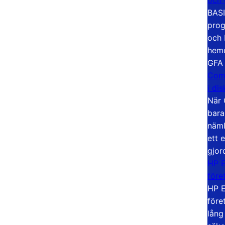
BASI
prog
och 
hemd
GFA
Com
i di
När 
bara
näml
ett 
gjor
HP E
före
HP E
före
lång