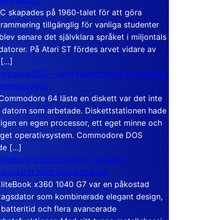
C skapades på 1960-talet för att göra
rammering tillgänglig för vanliga studenter
blev senare det självklara språket i miljontals
atorer. På Atari ST fördes arvet vidare av
 […]
modore DOS – operativsystemet som bodde
skettstationen
Commodore 64 läste en diskett var det inte
 datorn som arbetade. Diskettstationen hade
igen en egen processor, ett eget minne och
eget operativsystem. Commodore DOS
de […]
liteBook x360 1040 G7 – en lyxig
tagsdator med lång batteritid
liteBook x360 1040 G7 var en påkostad
tagsdator som kombinerade elegant design,
 batteritid och flera avancerade