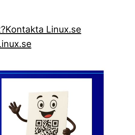
x?
Kontakta Linux.se
inux.se