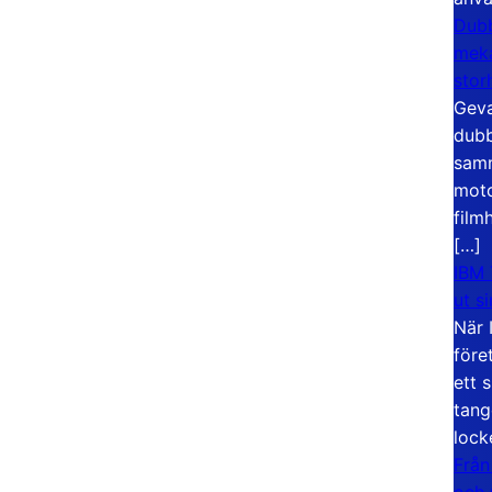
Dubb
meka
stor
Geva
dubb
samm
moto
film
[…]
IBM 
ut s
När 
före
ett 
tang
lock
Från
och