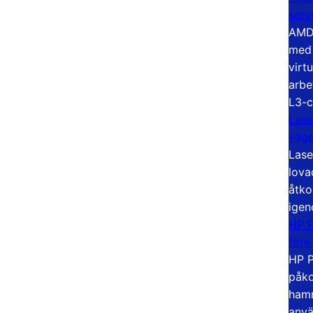
serv
AMD 
med 
virt
arbe
L3-c
Lase
väg
Lase
lova
åtko
igen
HP P
före
HP P
påko
hamn
anvä