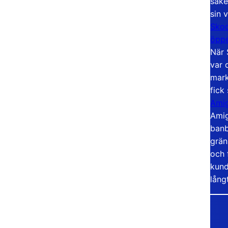
säke
sin 
Skoo
öppe
När 
var 
mark
fick
Amig
Amig
banb
grän
och 
kund
lång