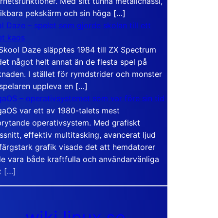
rhetsfunktioner. Med sitt tunna metallchassi,
vikbara pekskärm och sin höga […]
l Daze – spelet som gjorde skolan till ett
t kaos
Skool Daze släpptes 1984 till ZX Spectrum
det något helt annat än de flesta spel på
naden. I stället för rymdstrider och monster
 spelaren uppleva en […]
aOS – operativsystemet som var före sin tid
aOS var ett av 1980-talets mest
rytande operativsystem. Med grafiskt
ssnitt, effektiv multitasking, avancerat ljud
färgstark grafik visade det att hemdatorer
e vara både kraftfulla och användarvänliga
t […]
wiki.linux.se