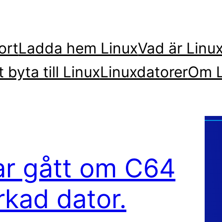
ort
Ladda hem Linux
Vad är Linu
t byta till Linux
Linuxdatorer
Om L
ar gått om C64
rkad dator.