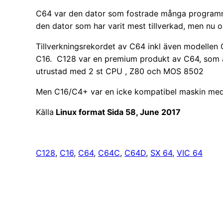
C64 var den dator som fostrade många programme
den dator som har varit mest tillverkad, men nu 
Tillverkningsrekordet av C64 inkl även modellen 
C16. C128 var en premium produkt av C64, som 
utrustad med 2 st CPU , Z80 och MOS 8502
Men C16/C4+ var en icke kompatibel maskin med
Källa
Linux format Sida 58, June 2017
C128
, 
C16
, 
C64
, 
C64C
, 
C64D
, 
SX 64
, 
VIC 64