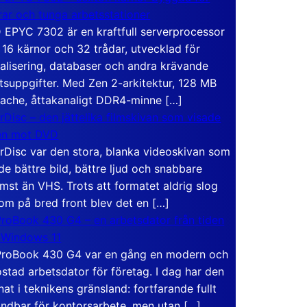
rar och tunga arbetsstationer
EPYC 7302 är en kraftfull serverprocessor
16 kärnor och 32 trådar, utvecklad för
ualisering, databaser och andra krävande
tsuppgifter. Med Zen 2-arkitektur, 128 MB
ache, åttakanaligt DDR4-minne […]
rDisc – den jättelika filmskivan som visade
en mot DVD
rDisc var den stora, blanka videoskivan som
de bättre bild, bättre ljud och snabbare
mst än VHS. Trots att formatet aldrig slog
om på bred front blev det en […]
roBook 430 G4 – en arbetsdator från tiden
 Windows 11
roBook 430 G4 var en gång en modern och
stad arbetsdator för företag. I dag har den
at i teknikens gränsland: fortfarande fullt
ndbar för kontorsarbete, men utan […]