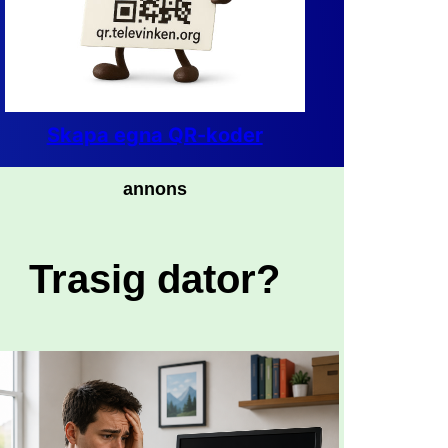
Skapa egna QR-koder
annons
Trasig dator?