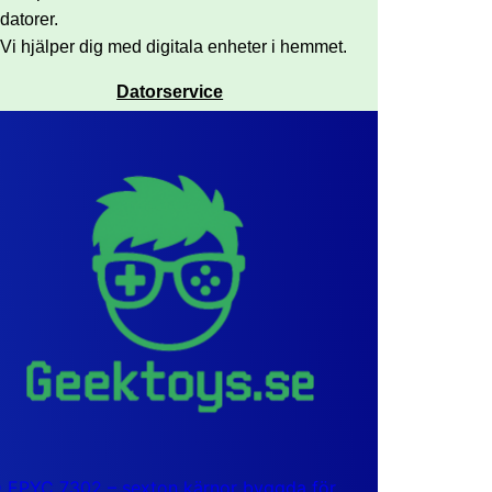
datorer.
Vi hjälper dig med digitala enheter i hemmet.
Datorservice
EPYC 7302 – sexton kärnor byggda för