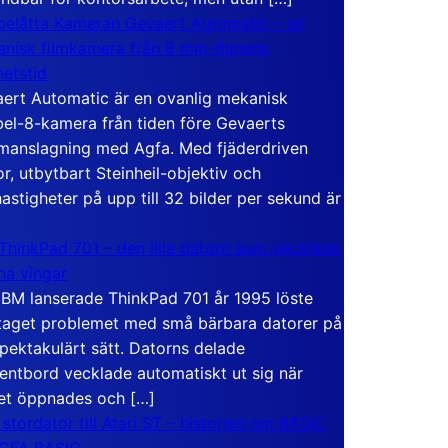
elåtta Kameran Gevaert Automatic – en
nisk filmkamera från 8 mm-filmens
hetstid
ert Automatic är en ovanlig mekanisk
el-8-kamera från tiden före Gevaerts
anslagning med Agfa. Med fjäderdriven
r, utbytbart Steinheil-objektiv och
hastigheter på upp till 32 bilder per sekund är
ThinkPad 701 – den lilla datorn som vecklade
ina vingar
IBM lanserade ThinkPad 701 år 1995 löste
taget problemet med små bärbara datorer på
spektakulärt sätt. Datorns delade
entbord vecklade automatiskt ut sig när
et öppnades och […]
 stordator till Atari ST – historien om BASIC
 GFA BASIC