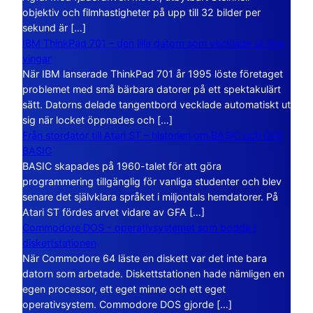
objektiv och filmhastigheter på upp till 32 bilder per
sekund är […]
IBM ThinkPad 701 – den lilla datorn som vecklade ut sina
vingar
När IBM lanserade ThinkPad 701 år 1995 löste företaget
problemet med små bärbara datorer på ett spektakulärt
sätt. Datorns delade tangentbord vecklade automatiskt ut
sig när locket öppnades och […]
Från stordator till Atari ST – historien om BASIC och GFA
BASIC
BASIC skapades på 1960-talet för att göra
programmering tillgänglig för vanliga studenter och blev
senare det självklara språket i miljontals hemdatorer. På
Atari ST fördes arvet vidare av GFA […]
Commodore DOS – operativsystemet som bodde i
diskettstationen
När Commodore 64 läste en diskett var det inte bara
datorn som arbetade. Diskettstationen hade nämligen en
egen processor, ett eget minne och ett eget
operativsystem. Commodore DOS gjorde […]