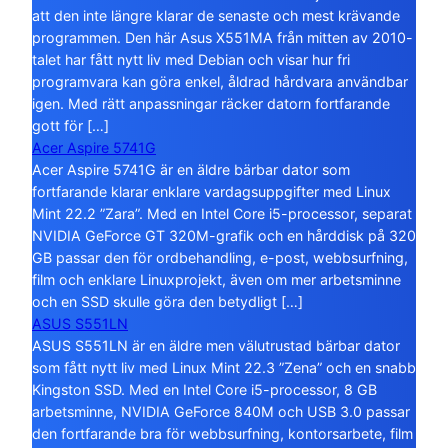
att den inte längre klarar de senaste och mest krävande
programmen. Den här Asus X551MA från mitten av 2010-
talet har fått nytt liv med Debian och visar hur fri
programvara kan göra enkel, åldrad hårdvara användbar
igen. Med rätt anpassningar räcker datorn fortfarande
gott för […]
Acer Aspire 5741G
Acer Aspire 5741G är en äldre bärbar dator som
fortfarande klarar enklare vardagsuppgifter med Linux
Mint 22.2 ”Zara”. Med en Intel Core i5-processor, separat
NVIDIA GeForce GT 320M-grafik och en hårddisk på 320
GB passar den för ordbehandling, e-post, webbsurfning,
film och enklare Linuxprojekt, även om mer arbetsminne
och en SSD skulle göra den betydligt […]
ASUS S551LN
ASUS S551LN är en äldre men välutrustad bärbar dator
som fått nytt liv med Linux Mint 22.3 ”Zena” och en snabb
Kingston SSD. Med en Intel Core i5-processor, 8 GB
arbetsminne, NVIDIA GeForce 840M och USB 3.0 passar
den fortfarande bra för webbsurfning, kontorsarbete, film