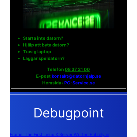
Starta inte datorn?
Hjälp att byta datorn?
Trasig laptop
Laggar speldatorn?
Telefon
08 37 21 00
E-post
kontakt@datorhjalp.se
Hemsida :
PC-Service.se
Debugpoint
Frame: The First Linux X Server Written Entirely in