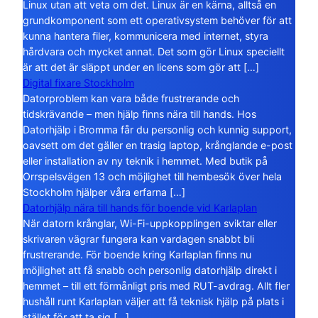
Linux utan att veta om det. Linux är en kärna, alltså en
grundkomponent som ett operativsystem behöver för att
kunna hantera filer, kommunicera med internet, styra
hårdvara och mycket annat. Det som gör Linux speciellt
är att det är släppt under en licens som gör att […]
Digital fixare Stockholm
Datorproblem kan vara både frustrerande och
tidskrävande – men hjälp finns nära till hands. Hos
Datorhjälp i Bromma får du personlig och kunnig support,
oavsett om det gäller en trasig laptop, krånglande e-post
eller installation av ny teknik i hemmet. Med butik på
Orrspelsvägen 13 och möjlighet till hembesök över hela
Stockholm hjälper våra erfarna […]
Datorhjälp nära till hands för boende vid Karlaplan
När datorn krånglar, Wi-Fi-uppkopplingen sviktar eller
skrivaren vägrar fungera kan vardagen snabbt bli
frustrerande. För boende kring Karlaplan finns nu
möjlighet att få snabb och personlig datorhjälp direkt i
hemmet – till ett förmånligt pris med RUT-avdrag. Allt fler
hushåll runt Karlaplan väljer att få teknisk hjälp på plats i
stället för att ta sig […]