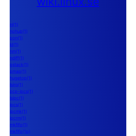
wiki.linux.se
nl(1)
nohup(1)
pon(1)
ld(1)
nm(1)
ndiff(1)
gstack(1)
pmap(1)
hugetop(1)
lsirq(1)
pcp-ipcs(1)
lsipc(1)
ipcs(1)
ipcmk(1)
ipcrm(1)
mkfifo(1)
mkfifo(1p)