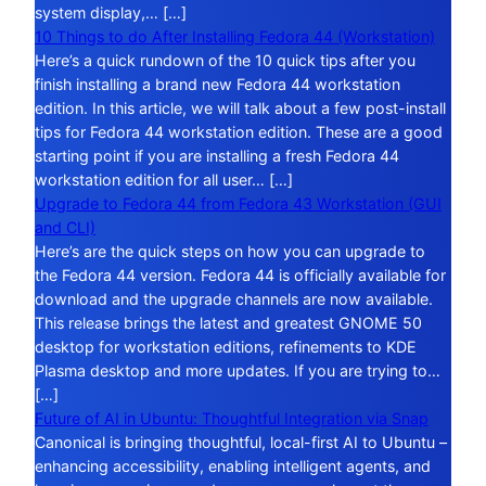
system display,… […]
10 Things to do After Installing Fedora 44 (Workstation)
Here’s a quick rundown of the 10 quick tips after you
finish installing a brand new Fedora 44 workstation
edition. In this article, we will talk about a few post-install
tips for Fedora 44 workstation edition. These are a good
starting point if you are installing a fresh Fedora 44
workstation edition for all user… […]
Upgrade to Fedora 44 from Fedora 43 Workstation (GUI
and CLI)
Here’s are the quick steps on how you can upgrade to
the Fedora 44 version. Fedora 44 is officially available for
download and the upgrade channels are now available.
This release brings the latest and greatest GNOME 50
desktop for workstation editions, refinements to KDE
Plasma desktop and more updates. If you are trying to…
[…]
Future of AI in Ubuntu: Thoughtful Integration via Snap
Canonical is bringing thoughtful, local-first AI to Ubuntu –
enhancing accessibility, enabling intelligent agents, and