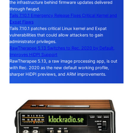
the infrastructure behind firmware updates delivered
through fwupd.
Tails 7.10.1 Emergency Release Fixes Critical Kernel and
Expat Flaws
Tails 7.10.1 patches critical Linux kernel and Expat
vulnerabilities that could allow attackers to gain
administrator privileges.
RawTherapee 5.13 Switches to Rec. 2020 by Default,
Improves HiDPI Support
RawTherapee 5.13, a raw image processing app, is out
with Rec. 2020 as the new default working profile,
sharper HiDPI previews, and ARM improvements.