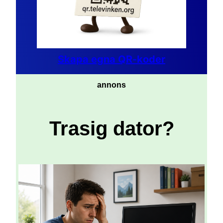
Skapa egna QR-koder
annons
Trasig dator?