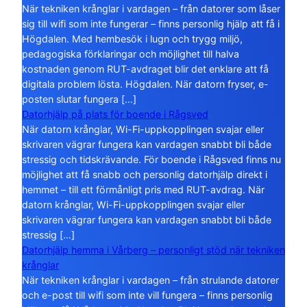
När tekniken krånglar i vardagen – från datorer som låser
sig till wifi som inte fungerar – finns personlig hjälp att få i
Högdalen. Med hembesök i lugn och trygg miljö,
pedagogiska förklaringar och möjlighet till halva
kostnaden genom RUT-avdraget blir det enklare att få
digitala problem lösta. Högdalen. När datorn fryser, e-
posten slutar fungera […]
Datorhjälp på plats för boende i Rågsved
När datorn krånglar, Wi-Fi-uppkopplingen svajar eller
skrivaren vägrar fungera kan vardagen snabbt bli både
stressig och tidskrävande. För boende i Rågsved finns nu
möjlighet att få snabb och personlig datorhjälp direkt i
hemmet – till ett förmånligt pris med RUT-avdrag. När
datorn krånglar, Wi-Fi-uppkopplingen svajar eller
skrivaren vägrar fungera kan vardagen snabbt bli både
stressig […]
Datorhjälp hemma i Vårberg – personligt stöd när tekniken
krånglar
När tekniken krånglar i vardagen – från strulande datorer
och e-post till wifi som inte vill fungera – finns personlig