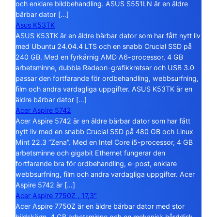
och enklare bildbehandling. ASUS S551LN är en äldre
bärbar dator […]
Asus K53TK
ASUS K53TK är en äldre bärbar dator som har fått nytt liv
med Ubuntu 24.04.4 LTS och en snabb Crucial SSD på
240 GB. Med en fyrkärnig AMD A6-processor, 4 GB
arbetsminne, dubbla Radeon-grafikkretsar och USB 3.0
passar den fortfarande för ordbehandling, webbsurfning,
film och andra vardagliga uppgifter. ASUS K53TK är en
äldre bärbar dator […]
Acer Aspire 5742
Acer Aspire 5742 är en äldre bärbar dator som har fått
nytt liv med en snabb Crucial SSD på 480 GB och Linux
Mint 22.3 ”Zena”. Med en Intel Core i5-processor, 4 GB
arbetsminne och gigabit Ethernet fungerar den
fortfarande bra för ordbehandling, e-post, enklare
webbsurfning, film och andra vardagliga uppgifter. Acer
Aspire 5742 är […]
Acer Aspire 7750Z , 17,3″
Acer Aspire 7750Z är en äldre bärbar dator med stor
bildskärm, 4 GB arbetsminne och en mekanisk hårddisk