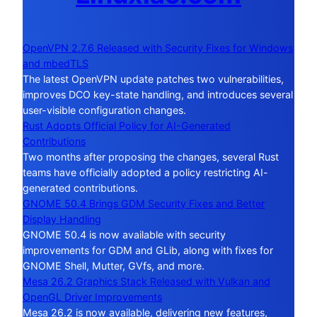
OpenVPN 2.7.6 Released with Security Fixes for Windows
and mbedTLS
The latest OpenVPN update patches two vulnerabilities,
improves DCO key-state handling, and introduces several
user-visible configuration changes.
Rust Adopts Official Policy for AI-Generated
Contributions
Two months after proposing the changes, several Rust
teams have officially adopted a policy restricting AI-
generated contributions.
GNOME 50.4 Brings GDM Security Fixes and Better
Display Handling
GNOME 50.4 is now available with security
improvements for GDM and GLib, along with fixes for
GNOME Shell, Mutter, GVfs, and more.
Mesa 26.2 Graphics Stack Released with Vulkan and
OpenGL Driver Improvements
Mesa 26.2 is now available, delivering new features,