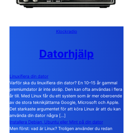
Klockradio
Datorhjälp
Linuxifiera din dator
Varför ska du linuxifiera din dator? En 10–15 år gammal
premiumdator är inte skräp. Den kan ofta användas i flera
år till. Med Linux får du ett system som är mer oberoende
av de stora teknikjättarna Google, Microsoft och Apple.
Det starkaste argumentet för att köra Linux är att du kan
använda din dator några […]
Installera Debian, Ubuntu eller Mint på din dator
Men först: vad är Linux? Troligen använder du redan