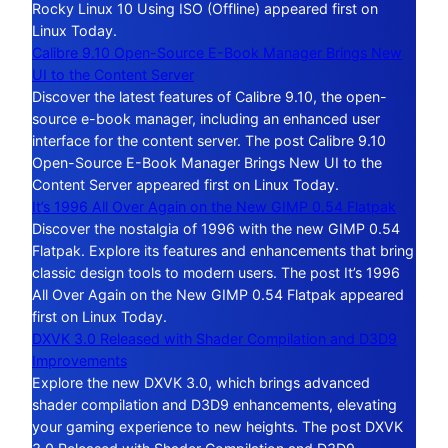
Rocky Linux 10 Using ISO (Offline) appeared first on
Linux Today.
Calibre 9.10 Open-Source E-Book Manager Brings New
UI to the Content Server
Discover the latest features of Calibre 9.10, the open-
source e-book manager, including an enhanced user
interface for the content server. The post Calibre 9.10
Open-Source E-Book Manager Brings New UI to the
Content Server appeared first on Linux Today.
It’s 1996 All Over Again on the New GIMP 0.54 Flatpak
Discover the nostalgia of 1996 with the new GIMP 0.54
Flatpak. Explore its features and enhancements that bring
classic design tools to modern users. The post It’s 1996
All Over Again on the New GIMP 0.54 Flatpak appeared
first on Linux Today.
DXVK 3.0 Released with Shader Compilation and D3D9
Improvements
Explore the new DXVK 3.0, which brings advanced
shader compilation and D3D9 enhancements, elevating
your gaming experience to new heights. The post DXVK