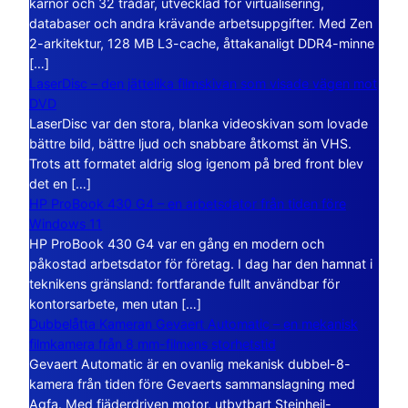
kärnor och 32 trådar, utvecklad för virtualisering,
databaser och andra krävande arbetsuppgifter. Med Zen
2-arkitektur, 128 MB L3-cache, åttakanaligt DDR4-minne
[…]
LaserDisc – den jättelika filmskivan som visade vägen mot
DVD
LaserDisc var den stora, blanka videoskivan som lovade
bättre bild, bättre ljud och snabbare åtkomst än VHS.
Trots att formatet aldrig slog igenom på bred front blev
det en […]
HP ProBook 430 G4 – en arbetsdator från tiden före
Windows 11
HP ProBook 430 G4 var en gång en modern och
påkostad arbetsdator för företag. I dag har den hamnat i
teknikens gränsland: fortfarande fullt användbar för
kontorsarbete, men utan […]
Dubbelåtta Kameran Gevaert Automatic – en mekanisk
filmkamera från 8 mm-filmens storhetstid
Gevaert Automatic är en ovanlig mekanisk dubbel-8-
kamera från tiden före Gevaerts sammanslagning med
Agfa. Med fjäderdriven motor, utbytbart Steinheil-