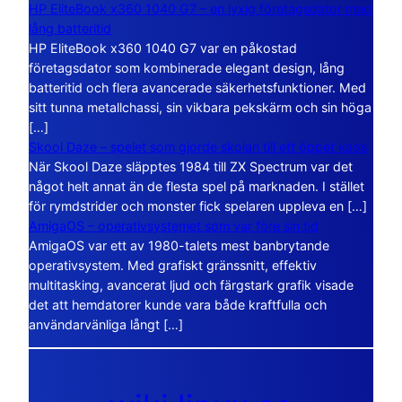
HP EliteBook x360 1040 G7 – en lyxig företagsdator med
lång batteritid
HP EliteBook x360 1040 G7 var en påkostad
företagsdator som kombinerade elegant design, lång
batteritid och flera avancerade säkerhetsfunktioner. Med
sitt tunna metallchassi, sin vikbara pekskärm och sin höga
[…]
Skool Daze – spelet som gjorde skolan till ett öppet kaos
När Skool Daze släpptes 1984 till ZX Spectrum var det
något helt annat än de flesta spel på marknaden. I stället
för rymdstrider och monster fick spelaren uppleva en […]
AmigaOS – operativsystemet som var före sin tid
AmigaOS var ett av 1980-talets mest banbrytande
operativsystem. Med grafiskt gränssnitt, effektiv
multitasking, avancerat ljud och färgstark grafik visade
det att hemdatorer kunde vara både kraftfulla och
användarvänliga långt […]