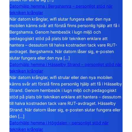
Datorhjälp hemma i Bergshamra – personligt stöd när
tekniken krånglar
När datorn krånglar, wifi slutar fungera eller den nya
mobilen känns svår att förstå finns personlig hjälp att få i
Bergshamra. Genom hembesök i lugn miljö och
pedagogiskt stöd på plats blir tekniken enklare att
hantera – dessutom till halva kostnaden tack vare RUT-
avdraget. Bergshamra. När datorn låser sig, e-posten
slutar fungera eller den nya […]
Datorhjälp hemma i Hässelby Strand – personligt stöd när
tekniken krånglar
När datorn krånglar, wifi strular eller den nya mobilen
känns svår att förstå finns personlig hjälp att få i Hässelby
Strand. Genom hembesök i lugn miljö och pedagogiskt
stöd på plats blir tekniken enklare att hantera – dessutom
till halva kostnaden tack vare RUT-avdraget. Hässelby
Strand. När datorn låser sig, e-posten slutar fungera eller
den […]
Datorhjälp hemma i Högdalen – personligt stöd när
tekniken krånglar