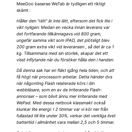
MeeGoo baserae WeTab är tydligen ett riktigt
skämt :
Håller den ”rätt” är inte lätt, eftersom det fick lite i
vikt nyligen: Medan en vecka innan leverans var
det fortfarande tillkännagavs vid 800 gram,
ungefär samma vikt som IPAD, det plötsligt blev
200 gram extra vikt vid leveransen , så det är ca 1
kg. Tillsammans med sin storlek, skapar det ett
visst inflytande när du försöker hålla den i handen.
Då denna sak har en fläkt igång hela tiden, och att
få högt när processorn arbetar. Detta händer dvs
när någonting Flash relaterade körs i din
webbläsare, som en av de irriterande Flash-
annonser – som blivit ännu mer irriterande med
WePad. Med dessa netbook klassmakt också
klunkar lite energi: I 2 timmar var vi kör ner från
fullastad till lite under 30%, verkar det verkliga livet
batteritid i allmänhet vara mellan 2,5 och 5 timmar.