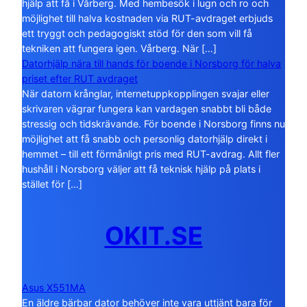
hjälp att få i Vårberg. Med hembesök i lugn och ro och
möjlighet till halva kostnaden via RUT-avdraget erbjuds
ett tryggt och pedagogiskt stöd för den som vill få
tekniken att fungera igen. Vårberg. När […]
Datorhjälp nära till hands för boende i Norsborg för halva
priset efter RUT avdraget
När datorn krånglar, internetuppkopplingen svajar eller
skrivaren vägrar fungera kan vardagen snabbt bli både
stressig och tidskrävande. För boende i Norsborg finns nu
möjlighet att få snabb och personlig datorhjälp direkt i
hemmet – till ett förmånligt pris med RUT-avdrag. Allt fler
hushåll i Norsborg väljer att få teknisk hjälp på plats i
stället för […]
OKIT.SE
Asus X551MA
En äldre bärbar dator behöver inte vara uttjänt bara för