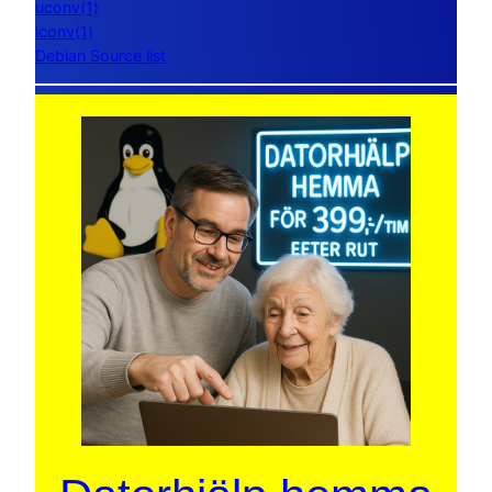
uconv(1)
iconv(1)
Debian Source list