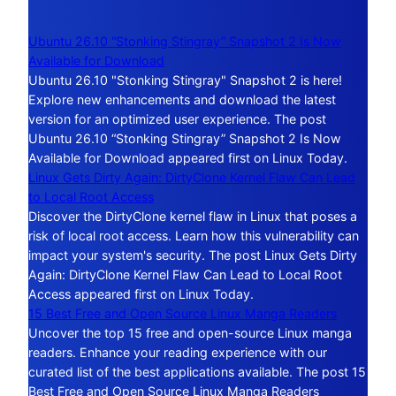
Ubuntu 26.10 “Stonking Stingray” Snapshot 2 Is Now
Available for Download
Ubuntu 26.10 "Stonking Stingray" Snapshot 2 is here!
Explore new enhancements and download the latest
version for an optimized user experience. The post
Ubuntu 26.10 “Stonking Stingray” Snapshot 2 Is Now
Available for Download appeared first on Linux Today.
Linux Gets Dirty Again: DirtyClone Kernel Flaw Can Lead
to Local Root Access
Discover the DirtyClone kernel flaw in Linux that poses a
risk of local root access. Learn how this vulnerability can
impact your system's security. The post Linux Gets Dirty
Again: DirtyClone Kernel Flaw Can Lead to Local Root
Access appeared first on Linux Today.
15 Best Free and Open Source Linux Manga Readers
Uncover the top 15 free and open-source Linux manga
readers. Enhance your reading experience with our
curated list of the best applications available. The post 15
Best Free and Open Source Linux Manga Readers