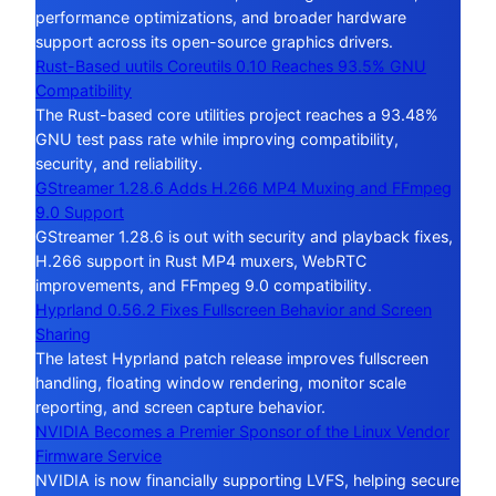
performance optimizations, and broader hardware
support across its open-source graphics drivers.
Rust-Based uutils Coreutils 0.10 Reaches 93.5% GNU
Compatibility
The Rust-based core utilities project reaches a 93.48%
GNU test pass rate while improving compatibility,
security, and reliability.
GStreamer 1.28.6 Adds H.266 MP4 Muxing and FFmpeg
9.0 Support
GStreamer 1.28.6 is out with security and playback fixes,
H.266 support in Rust MP4 muxers, WebRTC
improvements, and FFmpeg 9.0 compatibility.
Hyprland 0.56.2 Fixes Fullscreen Behavior and Screen
Sharing
The latest Hyprland patch release improves fullscreen
handling, floating window rendering, monitor scale
reporting, and screen capture behavior.
NVIDIA Becomes a Premier Sponsor of the Linux Vendor
Firmware Service
NVIDIA is now financially supporting LVFS, helping secure