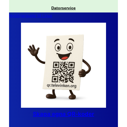
Datorservice
Nybörjarguide till Linux
Skapa egna QR-koder