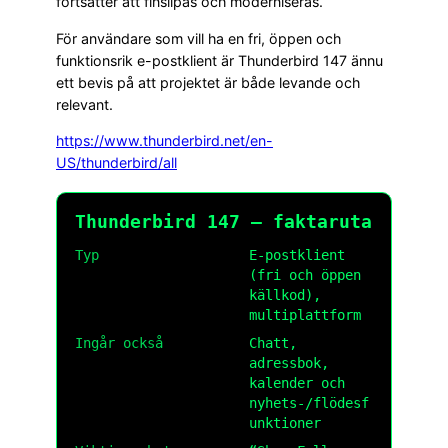
fortsätter att finslipas och moderniseras.
För användare som vill ha en fri, öppen och
funktionsrik e-postklient är Thunderbird 147 ännu
ett bevis på att projektet är både levande och
relevant.
https://www.thunderbird.net/en-
US/thunderbird/all
Thunderbird 147 – faktaruta
Typ
E-postklient
(fri och öppen
källkod),
multiplattform
Ingår också
Chatt,
adressbok,
kalender och
nyhets-/flödesf
unktioner