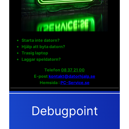
Starta inte datorn?
Hjälp att byta datorn?
Trasig laptop
Laggar speldatorn?
Telefon
08 37 21 00
E-post
kontakt@datorhjalp.se
Hemsida :
PC-Service.se
Debugpoint