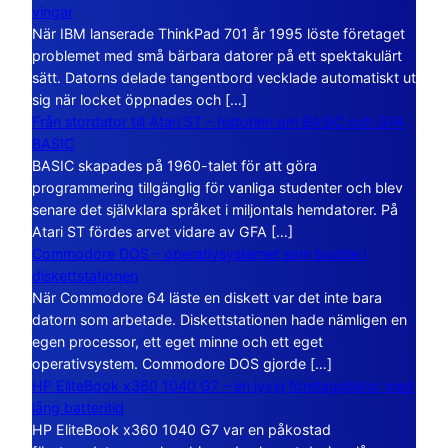
vingar
När IBM lanserade ThinkPad 701 år 1995 löste företaget
problemet med små bärbara datorer på ett spektakulärt
sätt. Datorns delade tangentbord vecklade automatiskt ut
sig när locket öppnades och […]
Från stordator till Atari ST – historien om BASIC och GFA
BASIC
BASIC skapades på 1960-talet för att göra
programmering tillgänglig för vanliga studenter och blev
senare det självklara språket i miljontals hemdatorer. På
Atari ST fördes arvet vidare av GFA […]
Commodore DOS – operativsystemet som bodde i
diskettstationen
När Commodore 64 läste en diskett var det inte bara
datorn som arbetade. Diskettstationen hade nämligen en
egen processor, ett eget minne och ett eget
operativsystem. Commodore DOS gjorde […]
HP EliteBook x360 1040 G7 – en lyxig företagsdator med
lång batteritid
HP EliteBook x360 1040 G7 var en påkostad