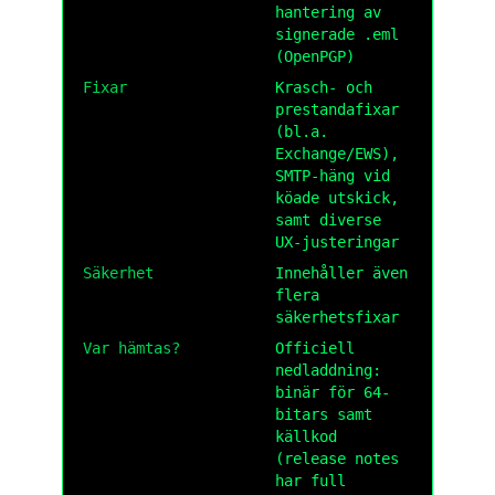
hantering av
signerade .eml
(OpenPGP)
Fixar
Krasch- och
prestandafixar
(bl.a.
Exchange/EWS),
SMTP-häng vid
köade utskick,
samt diverse
UX-justeringar
Säkerhet
Innehåller även
flera
säkerhetsfixar
Var hämtas?
Officiell
nedladdning:
binär för 64-
bitars samt
källkod
(release notes
har full