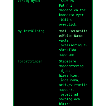
Viktig nyhet
“Show Full
Path” i
mappanelen för
kompakta vyer
(bättre
överblick)
Ny inställning
mail.useLocaliz
edFolderNames
–
växla
lokalisering av
särskilda
mappnamn
Förbättringar
Stabilare
mapphantering
(djupa
hierarkier,
långa namn,
arkiv/virtuella
mappar),
förbättrad
sökning och
bättre