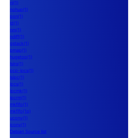
nl(1)
nohup(1)
pon(1)
ld(1)
nm(1)
ndiff(1)
gstack(1)
pmap(1)
hugetop(1)
lsirq(1)
pcp-ipcs(1)
lsipc(1)
ipcs(1)
ipcmk(1)
ipcrm(1)
mkfifo(1)
mkfifo(1p)
uconv(1)
iconv(1)
Debian Source list