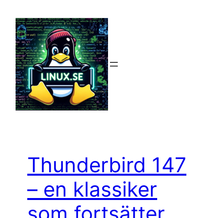
Hoppa
till
innehåll
Thunderbird 147
– en klassiker
som fortsätter