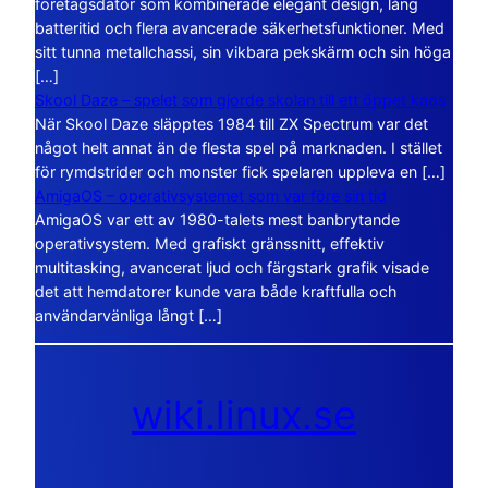
företagsdator som kombinerade elegant design, lång
batteritid och flera avancerade säkerhetsfunktioner. Med
sitt tunna metallchassi, sin vikbara pekskärm och sin höga
[…]
Skool Daze – spelet som gjorde skolan till ett öppet kaos
När Skool Daze släpptes 1984 till ZX Spectrum var det
något helt annat än de flesta spel på marknaden. I stället
för rymdstrider och monster fick spelaren uppleva en […]
AmigaOS – operativsystemet som var före sin tid
AmigaOS var ett av 1980-talets mest banbrytande
operativsystem. Med grafiskt gränssnitt, effektiv
multitasking, avancerat ljud och färgstark grafik visade
det att hemdatorer kunde vara både kraftfulla och
användarvänliga långt […]
wiki.linux.se