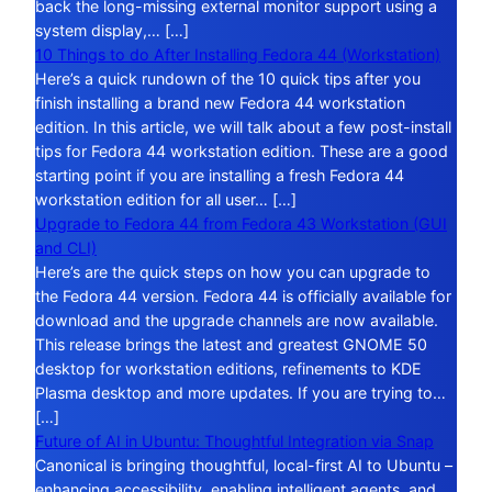
back the long-missing external monitor support using a
system display,… […]
10 Things to do After Installing Fedora 44 (Workstation)
Here’s a quick rundown of the 10 quick tips after you
finish installing a brand new Fedora 44 workstation
edition. In this article, we will talk about a few post-install
tips for Fedora 44 workstation edition. These are a good
starting point if you are installing a fresh Fedora 44
workstation edition for all user… […]
Upgrade to Fedora 44 from Fedora 43 Workstation (GUI
and CLI)
Here’s are the quick steps on how you can upgrade to
the Fedora 44 version. Fedora 44 is officially available for
download and the upgrade channels are now available.
This release brings the latest and greatest GNOME 50
desktop for workstation editions, refinements to KDE
Plasma desktop and more updates. If you are trying to…
[…]
Future of AI in Ubuntu: Thoughtful Integration via Snap
Canonical is bringing thoughtful, local-first AI to Ubuntu –
enhancing accessibility, enabling intelligent agents, and