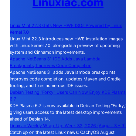
Linuxiac.com
Linux Mint 22.3 Gets New HWE ISOs Powered by Linux
Kernel 7.0
Linux Mint 22.3 introduces new HWE installation images
with Linux kernel 7.0, alongside a preview of upcoming
system and Cinnamon improvements.
Apache NetBeans 31 IDE Adds Java Lambda
Breakpoints, Improves Code Completion
Apache NetBeans 31 adds Java lambda breakpoints,
improves code completion, updates Maven and Gradle
tooling, and fixes numerous IDE issues.
Debian Testing “Forky” Users Can Now Enjoy KDE Plasma
6.7
KDE Plasma 6.7 is now available in Debian Testing “Forky,”
giving users access to the latest desktop improvements
ahead of Debian 14.
Linuxiac Weekly Wrap-Up: Week 32, 2026 (August 3 – 9)
Catch up on the latest Linux news: CachyOS August