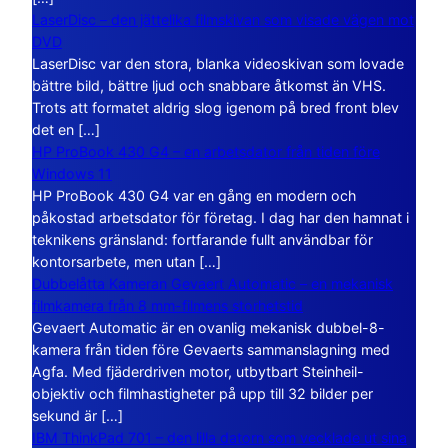
LaserDisc – den jättelika filmskivan som visade vägen mot
DVD
LaserDisc var den stora, blanka videoskivan som lovade
bättre bild, bättre ljud och snabbare åtkomst än VHS.
Trots att formatet aldrig slog igenom på bred front blev
det en […]
HP ProBook 430 G4 – en arbetsdator från tiden före
Windows 11
HP ProBook 430 G4 var en gång en modern och
påkostad arbetsdator för företag. I dag har den hamnat i
teknikens gränsland: fortfarande fullt användbar för
kontorsarbete, men utan […]
Dubbelåtta Kameran Gevaert Automatic – en mekanisk
filmkamera från 8 mm-filmens storhetstid
Gevaert Automatic är en ovanlig mekanisk dubbel-8-
kamera från tiden före Gevaerts sammanslagning med
Agfa. Med fjäderdriven motor, utbytbart Steinheil-
objektiv och filmhastigheter på upp till 32 bilder per
sekund är […]
IBM ThinkPad 701 – den lilla datorn som vecklade ut sina