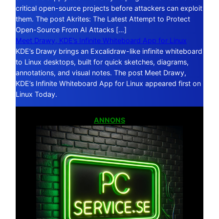
critical open-source projects before attackers can exploit
them. The post Akrites: The Latest Attempt to Protect
Open-Source From AI Attacks […]
Meet Drawy, KDE’s Infinite Whiteboard App for Linux
KDE’s Drawy brings an Excalidraw-like infinite whiteboard
to Linux desktops, built for quick sketches, diagrams,
annotations, and visual notes. The post Meet Drawy,
KDE’s Infinite Whiteboard App for Linux appeared first on
Linux Today.
ANNONS