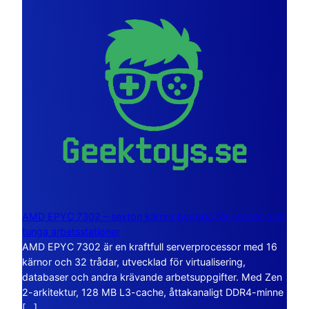
AMD EPYC 7302 – sexton kärnor byggda för servrar och
tunga arbetsstationer
AMD EPYC 7302 är en kraftfull serverprocessor med 16
kärnor och 32 trådar, utvecklad för virtualisering,
databaser och andra krävande arbetsuppgifter. Med Zen
2-arkitektur, 128 MB L3-cache, åttakanaligt DDR4-minne
[…]