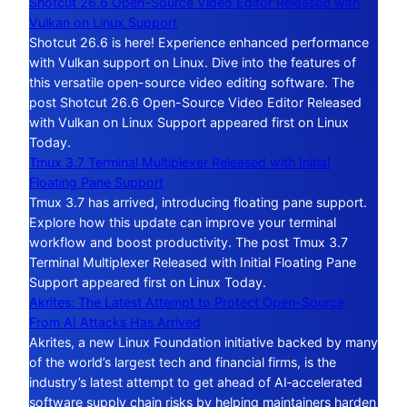
Shotcut 26.6 Open-Source Video Editor Released with
Vulkan on Linux Support
Shotcut 26.6 is here! Experience enhanced performance
with Vulkan support on Linux. Dive into the features of
this versatile open-source video editing software. The
post Shotcut 26.6 Open-Source Video Editor Released
with Vulkan on Linux Support appeared first on Linux
Today.
Tmux 3.7 Terminal Multiplexer Released with Initial
Floating Pane Support
Tmux 3.7 has arrived, introducing floating pane support.
Explore how this update can improve your terminal
workflow and boost productivity. The post Tmux 3.7
Terminal Multiplexer Released with Initial Floating Pane
Support appeared first on Linux Today.
Akrites: The Latest Attempt to Protect Open-Source
From AI Attacks Has Arrived
Akrites, a new Linux Foundation initiative backed by many
of the world’s largest tech and financial firms, is the
industry’s latest attempt to get ahead of AI‑accelerated
software supply chain risks by helping maintainers harden