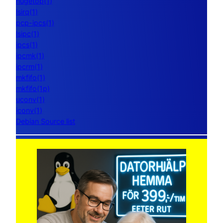
hugetop(1)
lsirq(1)
pcp-ipcs(1)
lsipc(1)
ipcs(1)
ipcmk(1)
ipcrm(1)
mkfifo(1)
mkfifo(1p)
uconv(1)
iconv(1)
Debian Source list