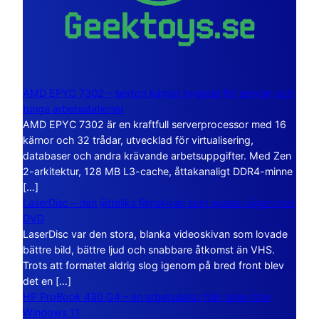
AMD EPYC 7302 – sexton kärnor byggda för servrar och
tunga arbetsstationer
AMD EPYC 7302 är en kraftfull serverprocessor med 16
kärnor och 32 trådar, utvecklad för virtualisering,
databaser och andra krävande arbetsuppgifter. Med Zen
2-arkitektur, 128 MB L3-cache, åttakanaligt DDR4-minne
[…]
LaserDisc – den jättelika filmskivan som visade vägen mot
DVD
LaserDisc var den stora, blanka videoskivan som lovade
bättre bild, bättre ljud och snabbare åtkomst än VHS.
Trots att formatet aldrig slog igenom på bred front blev
det en […]
HP ProBook 430 G4 – en arbetsdator från tiden före
Windows 11