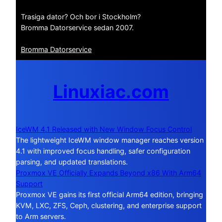
Trasiga dator? Och bor i Stockholm?
Bromma Datorservice sedan 2007.
Bromma Datorservice
Linuxiac.com
IceWM 4.1 Released with New Window Focus Control
The lightweight IceWM window manager reaches version
4.1 with improved focus handling, safer configuration
parsing, and updated translations.
Proxmox VE Officially Expands Beyond x86 With Arm64
Support
Proxmox VE gains its first official Arm64 edition, bringing
KVM, LXC, ZFS, Ceph, clustering, and enterprise support
to Arm servers.