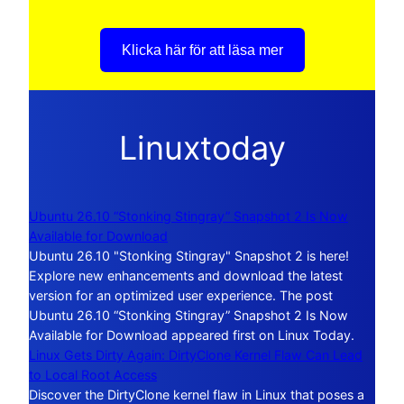
Klicka här för att läsa mer
Linuxtoday
Ubuntu 26.10 “Stonking Stingray” Snapshot 2 Is Now
Available for Download
Ubuntu 26.10 "Stonking Stingray" Snapshot 2 is here!
Explore new enhancements and download the latest
version for an optimized user experience. The post
Ubuntu 26.10 “Stonking Stingray” Snapshot 2 Is Now
Available for Download appeared first on Linux Today.
Linux Gets Dirty Again: DirtyClone Kernel Flaw Can Lead
to Local Root Access
Discover the DirtyClone kernel flaw in Linux that poses a