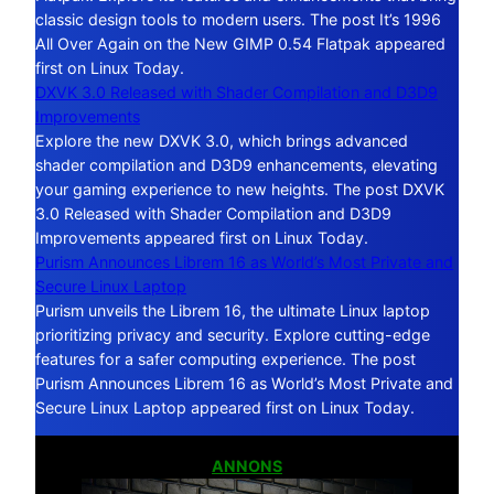
classic design tools to modern users. The post It’s 1996
All Over Again on the New GIMP 0.54 Flatpak appeared
first on Linux Today.
DXVK 3.0 Released with Shader Compilation and D3D9
Improvements
Explore the new DXVK 3.0, which brings advanced
shader compilation and D3D9 enhancements, elevating
your gaming experience to new heights. The post DXVK
3.0 Released with Shader Compilation and D3D9
Improvements appeared first on Linux Today.
Purism Announces Librem 16 as World’s Most Private and
Secure Linux Laptop
Purism unveils the Librem 16, the ultimate Linux laptop
prioritizing privacy and security. Explore cutting-edge
features for a safer computing experience. The post
Purism Announces Librem 16 as World’s Most Private and
Secure Linux Laptop appeared first on Linux Today.
ANNONS