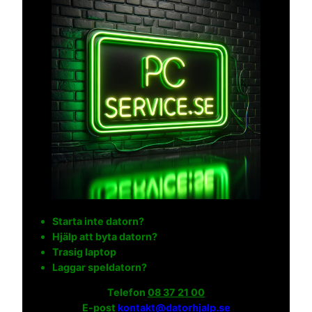
Starta inte datorn?
Hjälp att byta datorn?
Trasig laptop
Laggar speldatorn?
Telefon
08 37 21 00
E-post
kontakt@datorhjalp.se