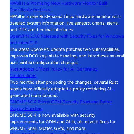
HWall Is a Promising New Hardware Monitor Built
Specifically for Linux
HWall is a new Rust-based Linux hardware monitor with
detailed system information, live sensors, charts, alerts,
and GTK and terminal interfaces.
OpenVPN 2.7.6 Released with Security Fixes for Windows
and mbedTLS
The latest OpenVPN update patches two vulnerabilities,
improves DCO key-state handling, and introduces several
user-visible configuration changes.
Rust Adopts Official Policy for AI-Generated
Contributions
Two months after proposing the changes, several Rust
teams have officially adopted a policy restricting AI-
generated contributions.
GNOME 50.4 Brings GDM Security Fixes and Better
Display Handling
GNOME 50.4 is now available with security
improvements for GDM and GLib, along with fixes for
GNOME Shell, Mutter, GVfs, and more.