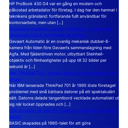
HP ProBook 430 G4 var en gång en modern och
påkostad arbetsdator för företag. I dag har den hamnat i
teknikens gränsland: fortfarande fullt användbar för
kontorsarbete, men utan […]
Dubbelåtta Kameran Gevaert Automatic – en mekanisk
filmkamera från 8 mm-filmens storhetstid
Gevaert Automatic är en ovanlig mekanisk dubbel-8-
kamera från tiden före Gevaerts sammanslagning med
Agfa. Med fjäderdriven motor, utbytbart Steinheil-
objektiv och filmhastigheter på upp till 32 bilder per
sekund är […]
IBM ThinkPad 701 – den lilla datorn som vecklade ut sina
vingar
När IBM lanserade ThinkPad 701 år 1995 löste företaget
problemet med små bärbara datorer på ett spektakulärt
sätt. Datorns delade tangentbord vecklade automatiskt ut
sig när locket öppnades och […]
Från stordator till Atari ST – historien om BASIC och GFA
BASIC
BASIC skapades på 1960-talet för att göra