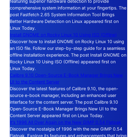
featuring superior hardware detection to provide
comprehensive system information at your fingertips. The
post Fastfetch 2.65 System Information Tool Brings
Better Hardware Detection on Linux appeared first on
Linux Today.
Install GNOME on Rocky Linux 10 Using ISO (Offline)
Discover how to install GNOME on Rocky Linux 10 using
an ISO file. Follow our step-by-step guide for a seamless
offline installation experience. The post Install GNOME on
Rocky Linux 10 Using ISO (Offline) appeared first on
Linux Today.
Calibre 9.10 Open-Source E-Book Manager Brings New
UI to the Content Server
Discover the latest features of Calibre 9.10, the open-
source e-book manager, including an enhanced user
interface for the content server. The post Calibre 9.10
Open-Source E-Book Manager Brings New UI to the
Content Server appeared first on Linux Today.
It’s 1996 All Over Again on the New GIMP 0.54 Flatpak
Discover the nostalgia of 1996 with the new GIMP 0.54
Flatpak. Explore its features and enhancements that bring