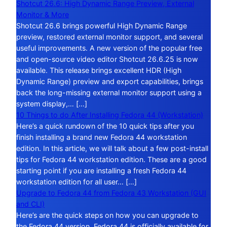
Shotcut 26.6: High Dynamic Range Preview, External
Monitor & More
Shotcut 26.6 brings powerful High Dynamic Range
preview, restored external monitor support, and several
useful improvements. A new version of the popular free
and open-source video editor Shotcut 26.6.25 is now
available. This release brings excellent HDR (High
Dynamic Range) preview and export capabilities, brings
back the long-missing external monitor support using a
system display,… […]
10 Things to do After Installing Fedora 44 (Workstation)
Here’s a quick rundown of the 10 quick tips after you
finish installing a brand new Fedora 44 workstation
edition. In this article, we will talk about a few post-install
tips for Fedora 44 workstation edition. These are a good
starting point if you are installing a fresh Fedora 44
workstation edition for all user… […]
Upgrade to Fedora 44 from Fedora 43 Workstation (GUI
and CLI)
Here’s are the quick steps on how you can upgrade to
the Fedora 44 version. Fedora 44 is officially available for