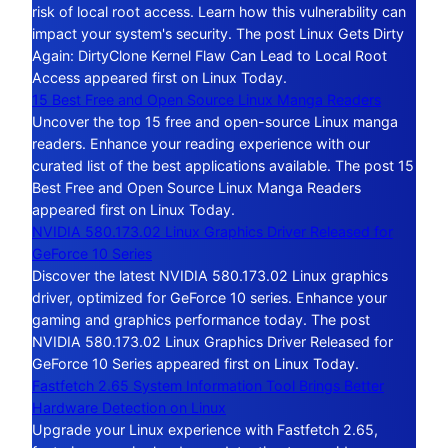
risk of local root access. Learn how this vulnerability can
impact your system's security. The post Linux Gets Dirty
Again: DirtyClone Kernel Flaw Can Lead to Local Root
Access appeared first on Linux Today.
15 Best Free and Open Source Linux Manga Readers
Uncover the top 15 free and open-source Linux manga
readers. Enhance your reading experience with our
curated list of the best applications available. The post 15
Best Free and Open Source Linux Manga Readers
appeared first on Linux Today.
NVIDIA 580.173.02 Linux Graphics Driver Released for
GeForce 10 Series
Discover the latest NVIDIA 580.173.02 Linux graphics
driver, optimized for GeForce 10 series. Enhance your
gaming and graphics performance today. The post
NVIDIA 580.173.02 Linux Graphics Driver Released for
GeForce 10 Series appeared first on Linux Today.
Fastfetch 2.65 System Information Tool Brings Better
Hardware Detection on Linux
Upgrade your Linux experience with Fastfetch 2.65,