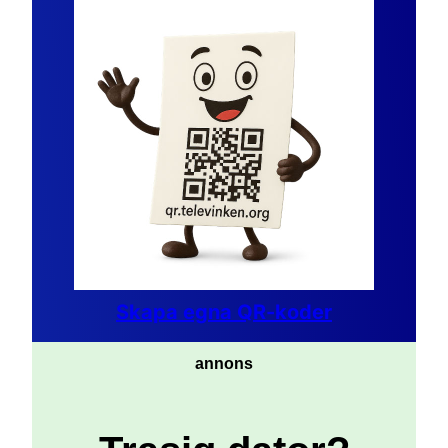
Skapa egna QR-koder
annons