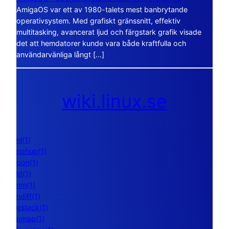
AmigaOS var ett av 1980-talets mest banbrytande
operativsystem. Med grafiskt gränssnitt, effektiv
multitasking, avancerat ljud och färgstark grafik visade
det att hemdatorer kunde vara både kraftfulla och
användarvänliga långt […]
wiki.linux.se
nl(1)
nohup(1)
pon(1)
ld(1)
nm(1)
ndiff(1)
gstack(1)
pmap(1)