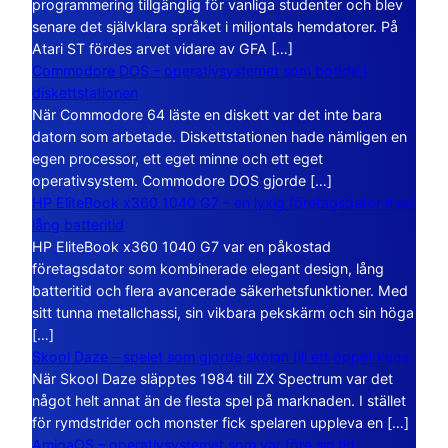
programmering tillgänglig för vanliga studenter och blev
senare det självklara språket i miljontals hemdatorer. På
Atari ST fördes arvet vidare av GFA […]
Commodore DOS – operativsystemet som bodde i
diskettstationen
När Commodore 64 läste en diskett var det inte bara
datorn som arbetade. Diskettstationen hade nämligen en
egen processor, ett eget minne och ett eget
operativsystem. Commodore DOS gjorde […]
HP EliteBook x360 1040 G7 – en lyxig företagsdator med
lång batteritid
HP EliteBook x360 1040 G7 var en påkostad
företagsdator som kombinerade elegant design, lång
batteritid och flera avancerade säkerhetsfunktioner. Med
sitt tunna metallchassi, sin vikbara pekskärm och sin höga
[…]
Skool Daze – spelet som gjorde skolan till ett öppet kaos
När Skool Daze släpptes 1984 till ZX Spectrum var det
något helt annat än de flesta spel på marknaden. I stället
för rymdstrider och monster fick spelaren uppleva en […]
AmigaOS – operativsystemet som var före sin tid