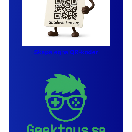
Skapa egna QR-koder