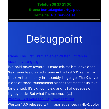
Telefon
08 37 21 00
E-post
kontakt@datorhjalp.se
Hemsida :
PC-Service.se
Debugpoint
Frame: The First Linux X Server Written Entirely in
Assembly Language
In a bold move toward ultimate minimalism, developer
Geir Isene has created Frame — the first X11 server for
Linux written entirely in assembly language. The X server
is one of those foundational pieces that most of us take
for granted. It’s big, complex, and full of decades of
legacy code. But what if someone… […]
Weston 16.0 Released: Key New Features
Weston 16.0 released with major advances in HDR, color