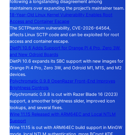
following a longstanding disagreement among
maintainers over expanding the project’s maintainer team.
18-Year-Old Linux Kernel Vulnerability Enables Root
Access and Container Escape
The SCTPhantom vulnerability, CVE-2026-64564,
affects Linux SCTP code and can be exploited for root
access and container escape.
DietPi 10.6 Adds Support for Orange Pi 4 Pro, Zero 3W,
and New Odroid Boards
DietPi 10.6 expands its SBC support with new images for
Orange Pi 4 Pro, Zero 3W, and Odroid M1, M1S, and M2
devices.
Polychromatic 0.9.8 OpenRazer Front-End Improves
Brightness Controls
Polychromatic 0.9.8 is out with Razer Blade 16 (2023)
support, a smoother brightness slider, improved icon
lookups, and several fixes.
Wine 11.15 Released with ARM64EC and Local NTLM
Support
Wine 11.15 is out with ARM64EC build support in MinGW
mode, local NTLM authentication, more BCrypt KDF