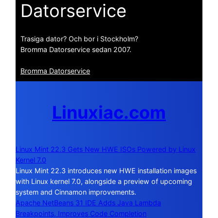
Datorservice
Trasiga dator? Och bor i Stockholm?
Bromma Datorservice sedan 2007.
Bromma Datorservice
Linuxiac.com
Linux Mint 22.3 Gets New HWE ISOs Powered by Linux
Kernel 7.0
Linux Mint 22.3 introduces new HWE installation images
with Linux kernel 7.0, alongside a preview of upcoming
system and Cinnamon improvements.
Apache NetBeans 31 IDE Adds Java Lambda
Breakpoints, Improves Code Completion