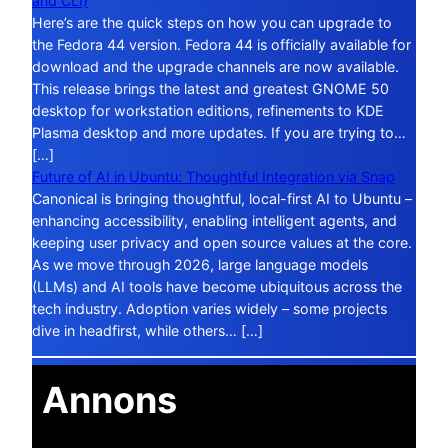
and CLI)
Here’s are the quick steps on how you can upgrade to
the Fedora 44 version. Fedora 44 is officially available for
download and the upgrade channels are now available.
This release brings the latest and greatest GNOME 50
desktop for workstation editions, refinements to KDE
Plasma desktop and more updates. If you are trying to…
[…]
Future of AI in Ubuntu: Thoughtful Integration via Snap
Canonical is bringing thoughtful, local-first AI to Ubuntu –
enhancing accessibility, enabling intelligent agents, and
keeping user privacy and open source values at the core.
As we move through 2026, large language models
(LLMs) and AI tools have become ubiquitous across the
tech industry. Adoption varies widely – some projects
dive in headfirst, while others… […]
Annons