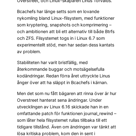
Overstreet, och Linux-skaparen Linus Torvalds.
Bcachefs har länge setts som en lovande
nykomling bland Linux-filsystem, med funktioner
som kryptering, snapshots och komprimering –
och ambitionen att bli ett alternativ till både Btrfs
och ZFS. Filsystemet togs in i Linux 6.7 som
experimentellt stöd, men har sedan dess kantats
av problem.
Stabiliteten har varit bristfällig, med
återkommande buggar och motsägelsefulla
kodändringar. Redan förra året uttryckte Linus
ånger över att ha släppt in Bcachefs i kärnan.
Men det som nu fått bägaren att rinna över är hur
Overstreet hanterat sena ändringar. Under
utvecklingen av Linux 6.16 skickade han in en
omfattande patch för funktionen journal_rewind –
som låter hela filsystemet rullas tillbaka till ett
tidigare tillstånd. Även om ändringen var tänkt att
lösa kritiska problem, kom den in sent i