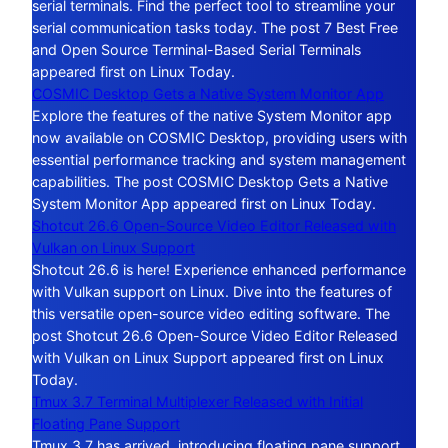
serial terminals. Find the perfect tool to streamline your
serial communication tasks today. The post 7 Best Free
and Open Source Terminal-Based Serial Terminals
appeared first on Linux Today.
COSMIC Desktop Gets a Native System Monitor App
Explore the features of the native System Monitor app
now available on COSMIC Desktop, providing users with
essential performance tracking and system management
capabilities. The post COSMIC Desktop Gets a Native
System Monitor App appeared first on Linux Today.
Shotcut 26.6 Open-Source Video Editor Released with
Vulkan on Linux Support
Shotcut 26.6 is here! Experience enhanced performance
with Vulkan support on Linux. Dive into the features of
this versatile open-source video editing software. The
post Shotcut 26.6 Open-Source Video Editor Released
with Vulkan on Linux Support appeared first on Linux
Today.
Tmux 3.7 Terminal Multiplexer Released with Initial
Floating Pane Support
Tmux 3.7 has arrived, introducing floating pane support.