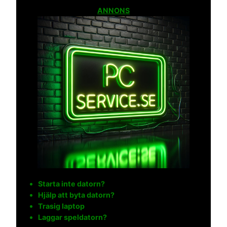
ANNONS
Starta inte datorn?
Hjälp att byta datorn?
Trasig laptop
Laggar speldatorn?