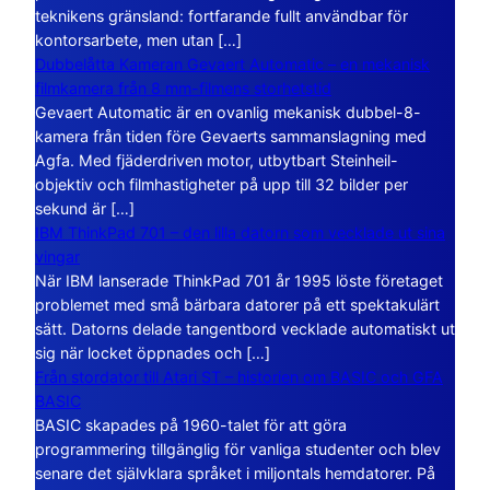
teknikens gränsland: fortfarande fullt användbar för
kontorsarbete, men utan […]
Dubbelåtta Kameran Gevaert Automatic – en mekanisk
filmkamera från 8 mm-filmens storhetstid
Gevaert Automatic är en ovanlig mekanisk dubbel-8-
kamera från tiden före Gevaerts sammanslagning med
Agfa. Med fjäderdriven motor, utbytbart Steinheil-
objektiv och filmhastigheter på upp till 32 bilder per
sekund är […]
IBM ThinkPad 701 – den lilla datorn som vecklade ut sina
vingar
När IBM lanserade ThinkPad 701 år 1995 löste företaget
problemet med små bärbara datorer på ett spektakulärt
sätt. Datorns delade tangentbord vecklade automatiskt ut
sig när locket öppnades och […]
Från stordator till Atari ST – historien om BASIC och GFA
BASIC
BASIC skapades på 1960-talet för att göra
programmering tillgänglig för vanliga studenter och blev
senare det självklara språket i miljontals hemdatorer. På