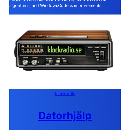
algorithms, and WindowsCodecs improvements.
Klockradio
Datorhjälp