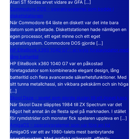
Atari ST fördes arvet vidare av GFA […]
Commodore DOS – operativsystemet som bodde i
diskettstationen
När Commodore 64 läste en diskett var det inte bara
datorn som arbetade. Diskettstationen hade nämligen en
egen processor, ett eget minne och ett eget
operativsystem. Commodore DOS gjorde […]
HP EliteBook x360 1040 G7 – en lyxig företagsdator med
lång batteritid
HP EliteBook x360 1040 G7 var en påkostad
företagsdator som kombinerade elegant design, lång
batteritid och flera avancerade säkerhetsfunktioner. Med
sitt tunna metallchassi, sin vikbara pekskärm och sin höga
[…]
Skool Daze – spelet som gjorde skolan till ett öppet kaos
När Skool Daze släpptes 1984 till ZX Spectrum var det
något helt annat än de flesta spel på marknaden. I stället
för rymdstrider och monster fick spelaren uppleva en […]
AmigaOS – operativsystemet som var före sin tid
AmigaOS var ett av 1980-talets mest banbrytande
operativsystem. Med grafiskt gränssnitt, effektiv