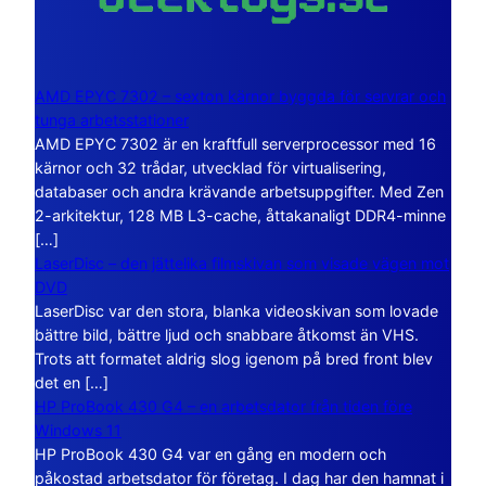
AMD EPYC 7302 – sexton kärnor byggda för servrar och
tunga arbetsstationer
AMD EPYC 7302 är en kraftfull serverprocessor med 16
kärnor och 32 trådar, utvecklad för virtualisering,
databaser och andra krävande arbetsuppgifter. Med Zen
2-arkitektur, 128 MB L3-cache, åttakanaligt DDR4-minne
[…]
LaserDisc – den jättelika filmskivan som visade vägen mot
DVD
LaserDisc var den stora, blanka videoskivan som lovade
bättre bild, bättre ljud och snabbare åtkomst än VHS.
Trots att formatet aldrig slog igenom på bred front blev
det en […]
HP ProBook 430 G4 – en arbetsdator från tiden före
Windows 11
HP ProBook 430 G4 var en gång en modern och
påkostad arbetsdator för företag. I dag har den hamnat i