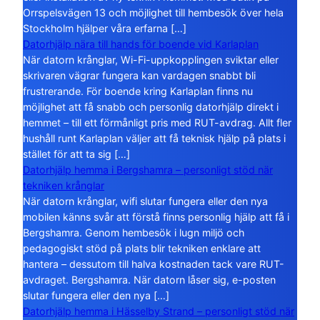
Orrspelsvägen 13 och möjlighet till hembesök över hela
Stockholm hjälper våra erfarna […]
Datorhjälp nära till hands för boende vid Karlaplan
När datorn krånglar, Wi-Fi-uppkopplingen sviktar eller
skrivaren vägrar fungera kan vardagen snabbt bli
frustrerande. För boende kring Karlaplan finns nu
möjlighet att få snabb och personlig datorhjälp direkt i
hemmet – till ett förmånligt pris med RUT-avdrag. Allt fler
hushåll runt Karlaplan väljer att få teknisk hjälp på plats i
stället för att ta sig […]
Datorhjälp hemma i Bergshamra – personligt stöd när
tekniken krånglar
När datorn krånglar, wifi slutar fungera eller den nya
mobilen känns svår att förstå finns personlig hjälp att få i
Bergshamra. Genom hembesök i lugn miljö och
pedagogiskt stöd på plats blir tekniken enklare att
hantera – dessutom till halva kostnaden tack vare RUT-
avdraget. Bergshamra. När datorn låser sig, e-posten
slutar fungera eller den nya […]
Datorhjälp hemma i Hässelby Strand – personligt stöd när