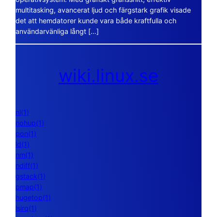
multitasking, avancerat ljud och färgstark grafik visade
det att hemdatorer kunde vara både kraftfulla och
användarvänliga långt […]
wiki.linux.se
nl(1)
nohup(1)
pon(1)
ld(1)
nm(1)
ndiff(1)
gstack(1)
pmap(1)
hugetop(1)
lsirq(1)