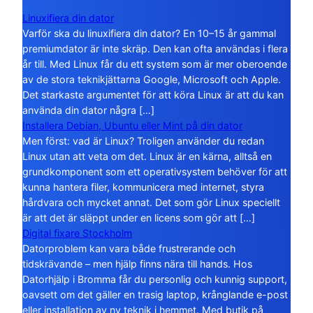
Linuxifiera din dator
Varför ska du linuxifiera din dator? En 10–15 år gammal
premiumdator är inte skräp. Den kan ofta användas i flera
år till. Med Linux får du ett system som är mer oberoende
av de stora teknikjättarna Google, Microsoft och Apple.
Det starkaste argumentet för att köra Linux är att du kan
använda din dator några […]
Installera Debian, Ubuntu eller Mint på din dator
Men först: vad är Linux? Troligen använder du redan
Linux utan att veta om det. Linux är en kärna, alltså en
grundkomponent som ett operativsystem behöver för att
kunna hantera filer, kommunicera med internet, styra
hårdvara och mycket annat. Det som gör Linux speciellt
är att det är släppt under en licens som gör att […]
Digital fixare Stockholm
Datorproblem kan vara både frustrerande och
tidskrävande – men hjälp finns nära till hands. Hos
Datorhjälp i Bromma får du personlig och kunnig support,
oavsett om det gäller en trasig laptop, krånglande e-post
eller installation av ny teknik i hemmet. Med butik på