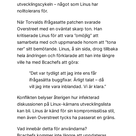
utvecklingscykeln – något som Linus har
nolltolerans för.
När Torvalds ifrågasatte patchen svarade
Overstreet med en oväntat skarp ton. Han
kritiserade Linus för att vara ”omöjlig” att
samarbeta med och uppmanade honom att ”tona
ner” sitt bemötande. Linus, å sin sida, drog tillbaka
hela ändringen och förklarade att han inte längre
ville ha med Bcachefs att göra:
”Det var tydligt att jag inte ens får
ifrågasätta buggfixar. Ärligt talat – då
vill jag inte vara inblandad. Vi är klara.”
Konflikten belyser återigen hur infekterad
diskussionen på Linux-kärnans utvecklingslista
kan bli. Linus är känd för sin kompromisslösa stil,
men även Overstreet tycks ha passerat en gräns.
Vad innebär detta för användarna?
Bcachefs kommer inte längre att uppdateras