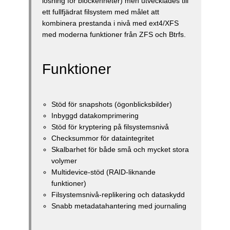
lösning för blockenheter) men utvecklades till
ett fullfjädrat filsystem med målet att
kombinera prestanda i nivå med ext4/XFS
med moderna funktioner från ZFS och Btrfs.
Funktioner
Stöd för snapshots (ögonblicksbilder)
Inbyggd datakomprimering
Stöd för kryptering på filsystemsnivå
Checksummor för dataintegritet
Skalbarhet för både små och mycket stora
volymer
Multidevice-stöd (RAID-liknande
funktioner)
Filsystemsnivå-replikering och dataskydd
Snabb metadatahantering med journaling