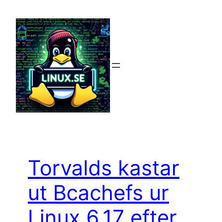
Hoppa
till
innehåll
Torvalds kastar
ut Bcachefs ur
Linux 6.17 efter