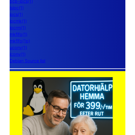
pcp-ipcs(1)
lsipc(1)
ipcs(1)
ipcmk(1)
ipcrm(1)
mkfifo(1)
mkfifo(1p)
uconv(1)
iconv(1)
Debian Source list