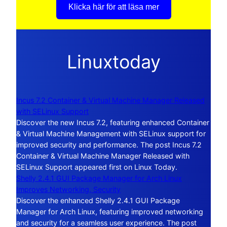
Klicka här för att läsa mer
Linuxtoday
Incus 7.2 Container & Virtual Machine Manager Released
with SELinux Support
Discover the new Incus 7.2, featuring enhanced Container
& Virtual Machine Management with SELinux support for
improved security and performance. The post Incus 7.2
Container & Virtual Machine Manager Released with
SELinux Support appeared first on Linux Today.
Shelly 2.4.1 GUI Package Manager for Arch Linux
Improves Networking, Security
Discover the enhanced Shelly 2.4.1 GUI Package
Manager for Arch Linux, featuring improved networking
and security for a seamless user experience. The post