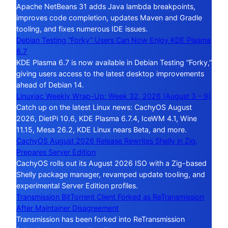
Apache NetBeans 31 adds Java lambda breakpoints,
improves code completion, updates Maven and Gradle
tooling, and fixes numerous IDE issues.
Debian Testing “Forky” Users Can Now Enjoy KDE Plasma
6.7
KDE Plasma 6.7 is now available in Debian Testing “Forky,”
giving users access to the latest desktop improvements
ahead of Debian 14.
Linuxiac Weekly Wrap-Up: Week 32, 2026 (August 3 – 9)
Catch up on the latest Linux news: CachyOS August
2026, DietPi 10.6, KDE Plasma 6.7.4, IceWM 4.1, Wine
11.15, Mesa 26.2, KDE Linux nears Beta, and more.
CachyOS August 2026 Release Rewrites Shelly in Zig,
Prepares Server Edition
CachyOS rolls out its August 2026 ISO with a Zig-based
Shelly package manager, revamped update tooling, and
experimental Server Edition profiles.
Transmission BitTorrent Client Forked as ReTransmission
After Maintainer Disagreement
Transmission has been forked into ReTransmission