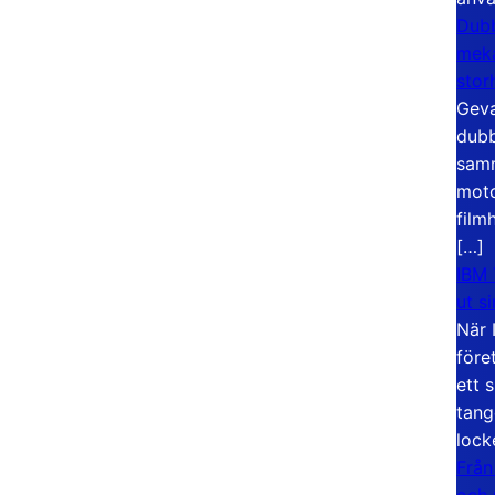
Dubb
meka
stor
Geva
dubb
samm
moto
film
[…]
IBM 
ut s
När 
före
ett 
tang
lock
Från
och