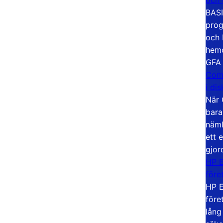
BASI
prog
och 
hemd
GFA
Com
i di
När 
bara
näml
ett 
gjor
HP E
före
HP E
före
lång