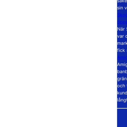
säke
sin 
Skoo
öppe
När 
var 
mark
fick
Amig
Amig
banb
grän
och 
kund
lång