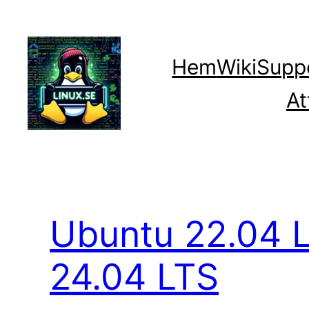
Hoppa
till
innehåll
Hem
Wiki
Supp
At
Ubuntu 22.04 
24.04 LTS