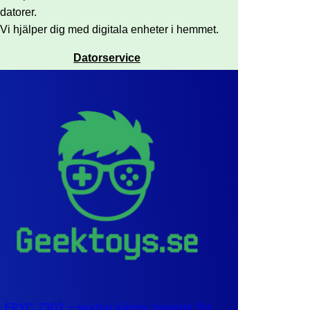
datorer.
Vi hjälper dig med digitala enheter i hemmet.
Datorservice
EPYC 7302 – sexton kärnor byggda för