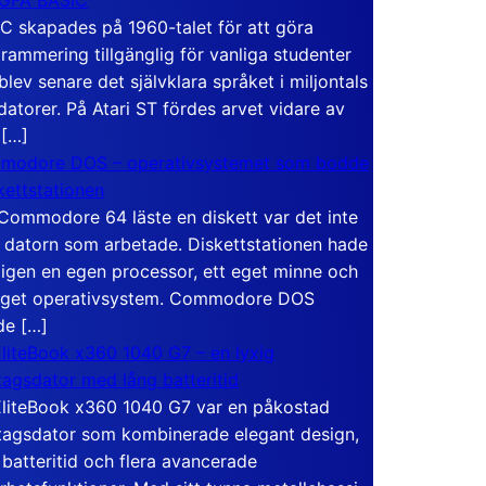
C skapades på 1960-talet för att göra
rammering tillgänglig för vanliga studenter
blev senare det självklara språket i miljontals
atorer. På Atari ST fördes arvet vidare av
 […]
modore DOS – operativsystemet som bodde
skettstationen
Commodore 64 läste en diskett var det inte
 datorn som arbetade. Diskettstationen hade
igen en egen processor, ett eget minne och
eget operativsystem. Commodore DOS
de […]
liteBook x360 1040 G7 – en lyxig
tagsdator med lång batteritid
liteBook x360 1040 G7 var en påkostad
tagsdator som kombinerade elegant design,
 batteritid och flera avancerade