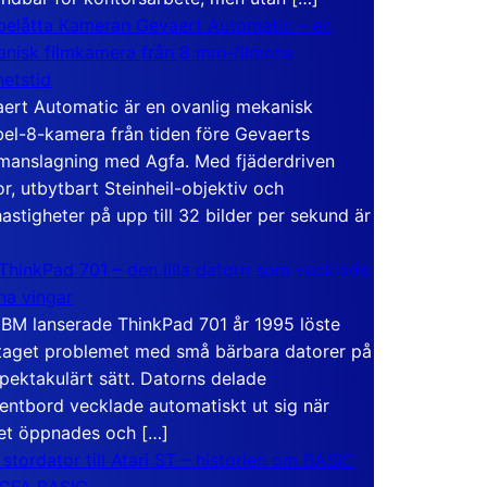
elåtta Kameran Gevaert Automatic – en
nisk filmkamera från 8 mm-filmens
hetstid
ert Automatic är en ovanlig mekanisk
el-8-kamera från tiden före Gevaerts
anslagning med Agfa. Med fjäderdriven
r, utbytbart Steinheil-objektiv och
hastigheter på upp till 32 bilder per sekund är
ThinkPad 701 – den lilla datorn som vecklade
ina vingar
IBM lanserade ThinkPad 701 år 1995 löste
taget problemet med små bärbara datorer på
spektakulärt sätt. Datorns delade
entbord vecklade automatiskt ut sig när
et öppnades och […]
 stordator till Atari ST – historien om BASIC
 GFA BASIC