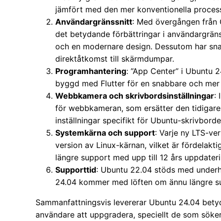
jämfört med den mer konventionella process
Användargränssnitt
: Med övergången från
det betydande förbättringar i användargränssni
och en modernare design. Dessutom har sn
direktåtkomst till skärmdumpar.
Programhantering
: ”App Center” i Ubuntu 2
byggd med Flutter för en snabbare och mer 
Webbkamera och skrivbordsinställningar
:
för webbkameran, som ersätter den tidigar
inställningar specifikt för Ubuntu-skrivbord
Systemkärna och support
: Varje ny LTS-v
version av Linux-kärnan, vilket är fördelakt
längre support med upp till 12 års uppdat
Supporttid
: Ubuntu 22.04 stöds med underhå
24.04 kommer med löften om ännu längre su
Sammanfattningsvis levererar Ubuntu 24.04 bety
användare att uppgradera, speciellt de som söke