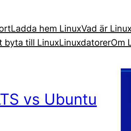
ort
Ladda hem Linux
Vad är Linu
t byta till Linux
Linuxdatorer
Om L
LTS vs Ubuntu