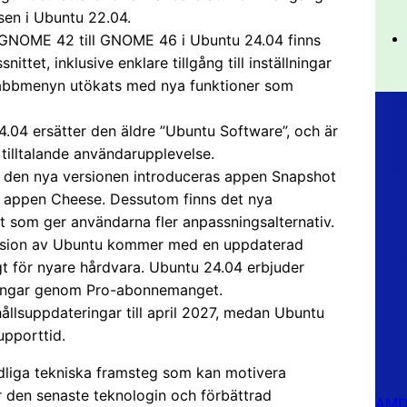
en i Ubuntu 22.04.
 GNOME 42 till GNOME 46 i Ubuntu 24.04 finns
ttet, inklusive enklare tillgång till inställningar
abbmenyn utökats med nya funktioner som
4.04 ersätter den äldre ”Ubuntu Software”, och är
tilltalande användarupplevelse.
 I den nya versionen introduceras appen Snapshot
e appen Cheese. Dessutom finns det nya
et som ger användarna fler anpassningsalternativ.
ersion av Ubuntu kommer med en uppdaterad
igt för nyare hårdvara. Ubuntu 24.04 erbjuder
eringar genom Pro-abonnemanget.
llsuppdateringar till april 2027, medan Ubuntu
pporttid.
dliga tekniska framsteg som kan motivera
r den senaste teknologin och förbättrad
AMD 