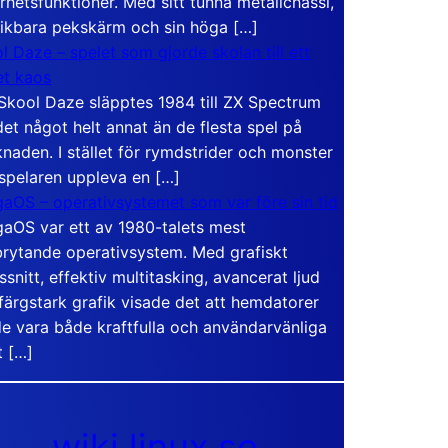
rhetsfunktioner. Med sitt tunna metallchassi,
vikbara pekskärm och sin höga […]
l Daze – spelet som gjorde skolan till ett
t kaos
Skool Daze släpptes 1984 till ZX Spectrum
det något helt annat än de flesta spel på
naden. I stället för rymdstrider och monster
 spelaren uppleva en […]
aOS – operativsystemet som var före sin tid
aOS var ett av 1980-talets mest
rytande operativsystem. Med grafiskt
ssnitt, effektiv multitasking, avancerat ljud
färgstark grafik visade det att hemdatorer
e vara både kraftfulla och användarvänliga
t […]
wiki.linux.se