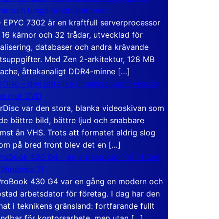
rar och tunga arbetsstationer
EPYC 7302 är en kraftfull serverprocessor
16 kärnor och 32 trådar, utvecklad för
ualisering, databaser och andra krävande
tsuppgifter. Med Zen 2-arkitektur, 128 MB
ache, åttakanaligt DDR4-minne […]
rDisc – den jättelika filmskivan som visade
en mot DVD
rDisc var den stora, blanka videoskivan som
de bättre bild, bättre ljud och snabbare
mst än VHS. Trots att formatet aldrig slog
om på bred front blev det en […]
roBook 430 G4 – en arbetsdator från tiden
 Windows 11
roBook 430 G4 var en gång en modern och
stad arbetsdator för företag. I dag har den
at i teknikens gränsland: fortfarande fullt
ndbar för kontorsarbete, men utan […]