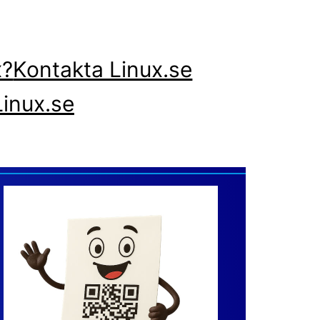
x?
Kontakta Linux.se
inux.se