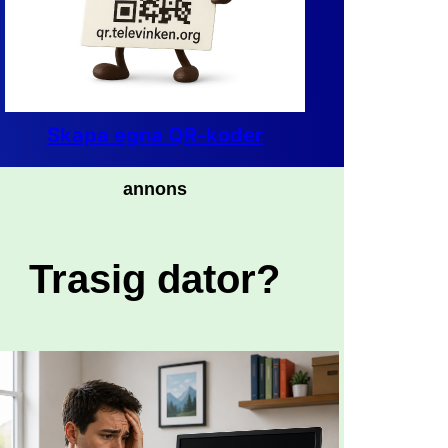
Skapa egna QR-koder
annons
Trasig dator?