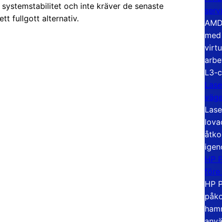
systemstabilitet och inte kräver de senaste
serv
t fullgott alternativ.
AMD 
med 
virt
arbe
L3-c
Lase
väg
Lase
lova
åtko
igen
HP P
före
HP P
påko
hamn
anvä