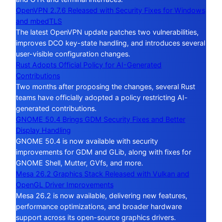
OpenVPN 2.7.6 Released with Security Fixes for Windows
and mbedTLS
The latest OpenVPN update patches two vulnerabilities,
improves DCO key-state handling, and introduces several
user-visible configuration changes.
Rust Adopts Official Policy for AI-Generated
Contributions
Two months after proposing the changes, several Rust
teams have officially adopted a policy restricting AI-
generated contributions.
GNOME 50.4 Brings GDM Security Fixes and Better
Display Handling
GNOME 50.4 is now available with security
improvements for GDM and GLib, along with fixes for
GNOME Shell, Mutter, GVfs, and more.
Mesa 26.2 Graphics Stack Released with Vulkan and
OpenGL Driver Improvements
Mesa 26.2 is now available, delivering new features,
performance optimizations, and broader hardware
support across its open-source graphics drivers.