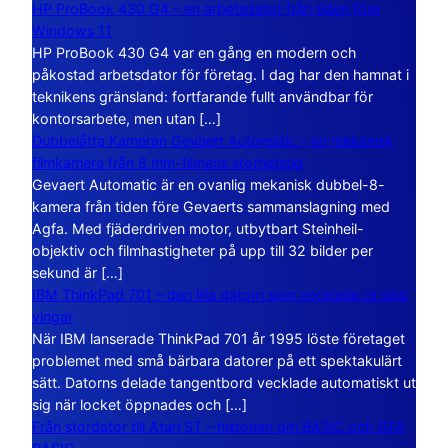
HP ProBook 430 G4 – en arbetsdator från tiden före
Windows 11
HP ProBook 430 G4 var en gång en modern och
påkostad arbetsdator för företag. I dag har den hamnat i
teknikens gränsland: fortfarande fullt användbar för
kontorsarbete, men utan […]
Dubbelåtta Kameran Gevaert Automatic – en mekanisk
filmkamera från 8 mm-filmens storhetstid
Gevaert Automatic är en ovanlig mekanisk dubbel-8-
kamera från tiden före Gevaerts sammanslagning med
Agfa. Med fjäderdriven motor, utbytbart Steinheil-
objektiv och filmhastigheter på upp till 32 bilder per
sekund är […]
IBM ThinkPad 701 – den lilla datorn som vecklade ut sina
vingar
När IBM lanserade ThinkPad 701 år 1995 löste företaget
problemet med små bärbara datorer på ett spektakulärt
sätt. Datorns delade tangentbord vecklade automatiskt ut
sig när locket öppnades och […]
Från stordator till Atari ST – historien om BASIC och GFA