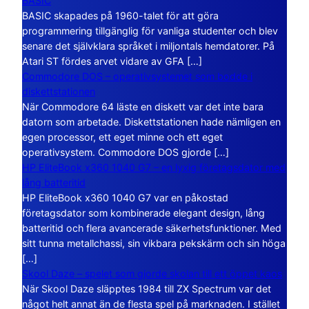
BASIC
BASIC skapades på 1960-talet för att göra
programmering tillgänglig för vanliga studenter och blev
senare det självklara språket i miljontals hemdatorer. På
Atari ST fördes arvet vidare av GFA […]
Commodore DOS – operativsystemet som bodde i
diskettstationen
När Commodore 64 läste en diskett var det inte bara
datorn som arbetade. Diskettstationen hade nämligen en
egen processor, ett eget minne och ett eget
operativsystem. Commodore DOS gjorde […]
HP EliteBook x360 1040 G7 – en lyxig företagsdator med
lång batteritid
HP EliteBook x360 1040 G7 var en påkostad
företagsdator som kombinerade elegant design, lång
batteritid och flera avancerade säkerhetsfunktioner. Med
sitt tunna metallchassi, sin vikbara pekskärm och sin höga
[…]
Skool Daze – spelet som gjorde skolan till ett öppet kaos
När Skool Daze släpptes 1984 till ZX Spectrum var det
något helt annat än de flesta spel på marknaden. I stället