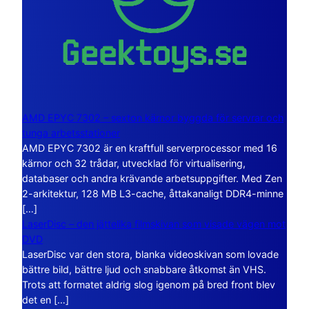
AMD EPYC 7302 – sexton kärnor byggda för servrar och
tunga arbetsstationer
AMD EPYC 7302 är en kraftfull serverprocessor med 16
kärnor och 32 trådar, utvecklad för virtualisering,
databaser och andra krävande arbetsuppgifter. Med Zen
2-arkitektur, 128 MB L3-cache, åttakanaligt DDR4-minne
[…]
LaserDisc – den jättelika filmskivan som visade vägen mot
DVD
LaserDisc var den stora, blanka videoskivan som lovade
bättre bild, bättre ljud och snabbare åtkomst än VHS.
Trots att formatet aldrig slog igenom på bred front blev
det en […]