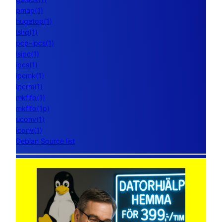
pmap(1)
hugetop(1)
lsirq(1)
pcp-ipcs(1)
lsipc(1)
ipcs(1)
ipcmk(1)
ipcrm(1)
mkfifo(1)
mkfifo(1p)
uconv(1)
iconv(1)
Debian Source list