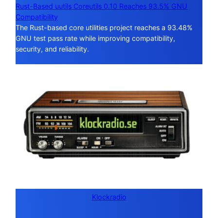
Rust-Based uutils Coreutils 0.10 Reaches 93.5% GNU
Compatibility
The Rust-based core utilities project reaches a 93.48%
GNU test pass rate while improving compatibility,
security, and reliability.
Klockradio