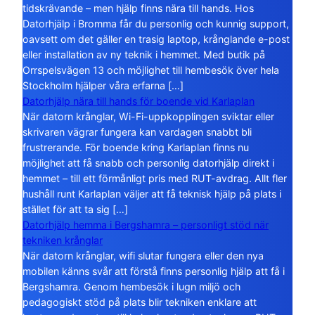
tidskrävande – men hjälp finns nära till hands. Hos
Datorhjälp i Bromma får du personlig och kunnig support,
oavsett om det gäller en trasig laptop, krånglande e-post
eller installation av ny teknik i hemmet. Med butik på
Orrspelsvägen 13 och möjlighet till hembesök över hela
Stockholm hjälper våra erfarna […]
Datorhjälp nära till hands för boende vid Karlaplan
När datorn krånglar, Wi-Fi-uppkopplingen sviktar eller
skrivaren vägrar fungera kan vardagen snabbt bli
frustrerande. För boende kring Karlaplan finns nu
möjlighet att få snabb och personlig datorhjälp direkt i
hemmet – till ett förmånligt pris med RUT-avdrag. Allt fler
hushåll runt Karlaplan väljer att få teknisk hjälp på plats i
stället för att ta sig […]
Datorhjälp hemma i Bergshamra – personligt stöd när
tekniken krånglar
När datorn krånglar, wifi slutar fungera eller den nya
mobilen känns svår att förstå finns personlig hjälp att få i
Bergshamra. Genom hembesök i lugn miljö och
pedagogiskt stöd på plats blir tekniken enklare att