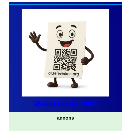
Skapa egna QR-koder
annons