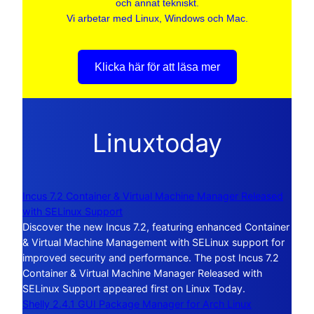
och annat tekniskt.
Vi arbetar med Linux, Windows och Mac.
Klicka här för att läsa mer
Linuxtoday
Incus 7.2 Container & Virtual Machine Manager Released
with SELinux Support
Discover the new Incus 7.2, featuring enhanced Container
& Virtual Machine Management with SELinux support for
improved security and performance. The post Incus 7.2
Container & Virtual Machine Manager Released with
SELinux Support appeared first on Linux Today.
Shelly 2.4.1 GUI Package Manager for Arch Linux