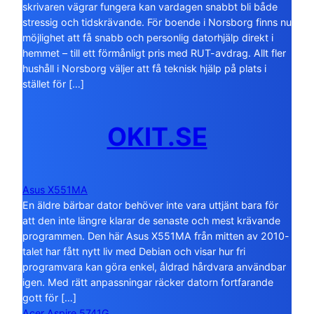
skrivaren vägrar fungera kan vardagen snabbt bli både
stressig och tidskrävande. För boende i Norsborg finns nu
möjlighet att få snabb och personlig datorhjälp direkt i
hemmet – till ett förmånligt pris med RUT-avdrag. Allt fler
hushåll i Norsborg väljer att få teknisk hjälp på plats i
stället för […]
OKIT.SE
Asus X551MA
En äldre bärbar dator behöver inte vara uttjänt bara för
att den inte längre klarar de senaste och mest krävande
programmen. Den här Asus X551MA från mitten av 2010-
talet har fått nytt liv med Debian och visar hur fri
programvara kan göra enkel, åldrad hårdvara användbar
igen. Med rätt anpassningar räcker datorn fortfarande
gott för […]
Acer Aspire 5741G