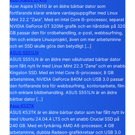
Acer Aspire 5741G är en äldre bärbar dator som
fortfarande klarar enklare vardagsuppgifter med Linux
Mint 22.2 ”Zara”. Med en Intel Core i5-processor, separat
NVIDIA GeForce GT 320M-grafik och en hårddisk på 320
GB passar den för ordbehandling, e-post, webbsurfning,
film och enklare Linuxprojekt, även om mer arbetsminne
och en SSD skulle göra den betydligt […]
ASUS S551LN
ASUS S551LN är en äldre men välutrustad bärbar dator
som fått nytt liv med Linux Mint 22.3 ”Zena” och en snabb
Kingston SSD. Med en Intel Core i5-processor, 8 GB
arbetsminne, NVIDIA GeForce 840M och USB 3.0 passar
den fortfarande bra för webbsurfning, kontorsarbete, film
och enklare bildbehandling. ASUS S551LN är en äldre
bärbar dator […]
Asus K53TK
ASUS K53TK är en äldre bärbar dator som har fått nytt liv
med Ubuntu 24.04.4 LTS och en snabb Crucial SSD på
240 GB. Med en fyrkärnig AMD A6-processor, 4 GB
arbetsminne, dubbla Radeon-grafikkretsar och USB 3.0