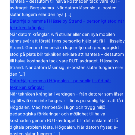
hantera – dessutom till halva kostnaden tack vare RUT-
avdraget. Bergshamra. När datorn låser sig, e-posten
slutar fungera eller den nya […]
Datorhjälp hemma i Hässelby Strand – personligt stöd när
tekniken krånglar
När datorn krånglar, wifi strular eller den nya mobilen
känns svår att förstå finns personlig hjälp att få i Hässelby
Strand. Genom hembesök i lugn miljö och pedagogiskt
stöd på plats blir tekniken enklare att hantera – dessutom
till halva kostnaden tack vare RUT-avdraget. Hässelby
Strand. När datorn låser sig, e-posten slutar fungera eller
den […]
Datorhjälp hemma i Högdalen – personligt stöd när
tekniken krånglar
När tekniken krånglar i vardagen – från datorer som låser
sig till wifi som inte fungerar – finns personlig hjälp att få i
Högdalen. Med hembesök i lugn och trygg miljö,
pedagogiska förklaringar och möjlighet till halva
kostnaden genom RUT-avdraget blir det enklare att få
digitala problem lösta. Högdalen. När datorn fryser, e-
posten slutar fungera […]