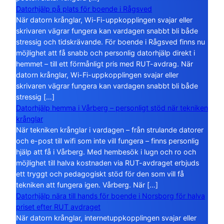
Datorhjälp på plats för boende i Rågsved
När datorn krånglar, Wi-Fi-uppkopplingen svajar eller
skrivaren vägrar fungera kan vardagen snabbt bli både
stressig och tidskrävande. För boende i Rågsved finns nu
möjlighet att få snabb och personlig datorhjälp direkt i
hemmet – till ett förmånligt pris med RUT-avdrag. När
datorn krånglar, Wi-Fi-uppkopplingen svajar eller
skrivaren vägrar fungera kan vardagen snabbt bli både
stressig […]
Datorhjälp hemma i Vårberg – personligt stöd när tekniken
krånglar
När tekniken krånglar i vardagen – från strulande datorer
och e-post till wifi som inte vill fungera – finns personlig
hjälp att få i Vårberg. Med hembesök i lugn och ro och
möjlighet till halva kostnaden via RUT-avdraget erbjuds
ett tryggt och pedagogiskt stöd för den som vill få
tekniken att fungera igen. Vårberg. När […]
Datorhjälp nära till hands för boende i Norsborg för halva
priset efter RUT avdraget
När datorn krånglar, internetuppkopplingen svajar eller