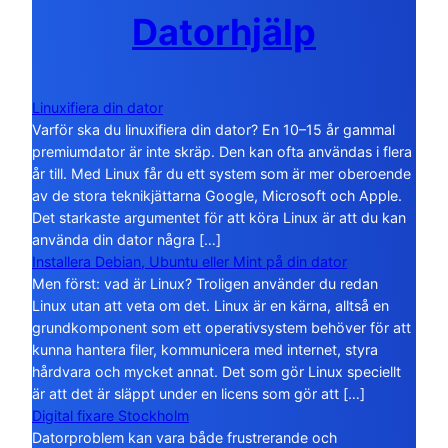
Datorhjälp
Linuxifiera din dator
Varför ska du linuxifiera din dator? En 10–15 år gammal
premiumdator är inte skräp. Den kan ofta användas i flera
år till. Med Linux får du ett system som är mer oberoende
av de stora teknikjättarna Google, Microsoft och Apple.
Det starkaste argumentet för att köra Linux är att du kan
använda din dator några […]
Installera Debian, Ubuntu eller Mint på din dator
Men först: vad är Linux? Troligen använder du redan
Linux utan att veta om det. Linux är en kärna, alltså en
grundkomponent som ett operativsystem behöver för att
kunna hantera filer, kommunicera med internet, styra
hårdvara och mycket annat. Det som gör Linux speciellt
är att det är släppt under en licens som gör att […]
Digital fixare Stockholm
Datorproblem kan vara både frustrerande och