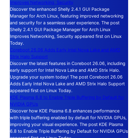
Improves Networking, Security
Discover the enhanced Shelly 2.4.1 GUI Package
Manager for Arch Linux, featuring improved networking
and security for a seamless user experience. The post
Shelly 2.4.1 GUI Package Manager for Arch Linux
Improves Networking, Security appeared first on Linux
Today.
Coreboot 26.06 Adds Early Intel Nova Lake and AMD
Strix Halo Support
Discover the latest features in Coreboot 26.06, including
early support for Intel Nova Lake and AMD Strix Halo.
Upgrade your system today! The post Coreboot 26.06
Adds Early Intel Nova Lake and AMD Strix Halo Support
appeared first on Linux Today.
KDE Plasma 6.8 to Enable Triple Buffering by Default for
NVIDIA GPUs
Discover how KDE Plasma 6.8 enhances performance
with triple buffering enabled by default for NVIDIA GPUs,
improving your visual experience. The post KDE Plasma
6.8 to Enable Triple Buffering by Default for NVIDIA GPUs
appeared first on Linux Today.