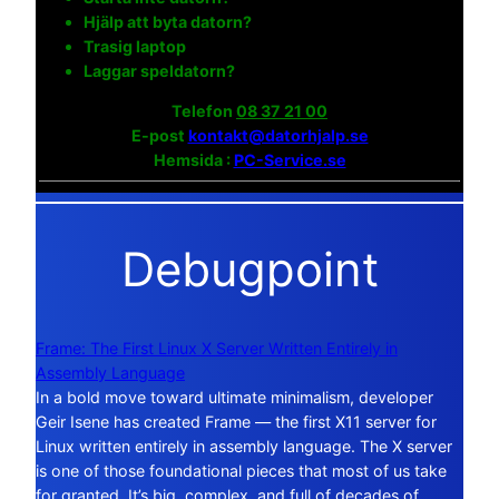
Hjälp att byta datorn?
Trasig laptop
Laggar speldatorn?
Telefon
08 37 21 00
E-post
kontakt@datorhjalp.se
Hemsida :
PC-Service.se
Debugpoint
Frame: The First Linux X Server Written Entirely in
Assembly Language
In a bold move toward ultimate minimalism, developer
Geir Isene has created Frame — the first X11 server for
Linux written entirely in assembly language. The X server
is one of those foundational pieces that most of us take
for granted. It’s big, complex, and full of decades of