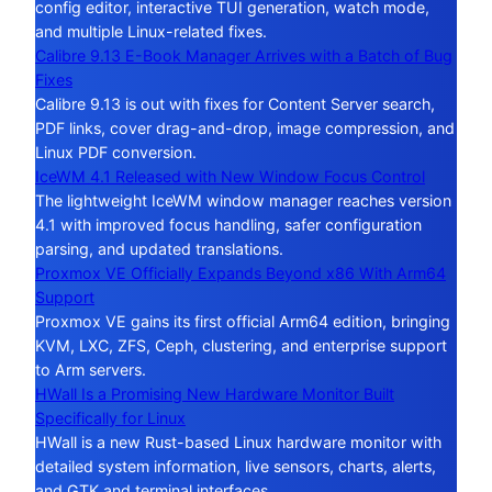
config editor, interactive TUI generation, watch mode,
and multiple Linux-related fixes.
Calibre 9.13 E-Book Manager Arrives with a Batch of Bug
Fixes
Calibre 9.13 is out with fixes for Content Server search,
PDF links, cover drag-and-drop, image compression, and
Linux PDF conversion.
IceWM 4.1 Released with New Window Focus Control
The lightweight IceWM window manager reaches version
4.1 with improved focus handling, safer configuration
parsing, and updated translations.
Proxmox VE Officially Expands Beyond x86 With Arm64
Support
Proxmox VE gains its first official Arm64 edition, bringing
KVM, LXC, ZFS, Ceph, clustering, and enterprise support
to Arm servers.
HWall Is a Promising New Hardware Monitor Built
Specifically for Linux
HWall is a new Rust-based Linux hardware monitor with
detailed system information, live sensors, charts, alerts,
and GTK and terminal interfaces.