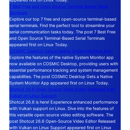
7 Best Free and Open Source Terminal-Based Serial
Terminals
Explore our top 7 free and open-source terminal-based
serial terminals. Find the perfect tool to streamline your
serial communication tasks today. The post 7 Best Free
and Open Source Terminal-Based Serial Terminals
appeared first on Linux Today.
COSMIC Desktop Gets a Native System Monitor App
Explore the features of the native System Monitor app
now available on COSMIC Desktop, providing users with
essential performance tracking and system management
capabilities. The post COSMIC Desktop Gets a Native
System Monitor App appeared first on Linux Today.
Shotcut 26.6 Open-Source Video Editor Released with
Vulkan on Linux Support
Shotcut 26.6 is here! Experience enhanced performance
with Vulkan support on Linux. Dive into the features of
this versatile open-source video editing software. The
post Shotcut 26.6 Open-Source Video Editor Released
with Vulkan on Linux Support appeared first on Linux