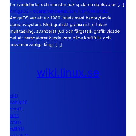
för rymdstrider och monster fick spelaren uppleva en […]
AmigaOS – operativsystemet som var före sin tid
AmigaOS var ett av 1980-talets mest banbrytande
operativsystem. Med grafiskt gränssnitt, effektiv
multitasking, avancerat ljud och färgstark grafik visade
det att hemdatorer kunde vara både kraftfulla och
användarvänliga långt […]
wiki.linux.se
nl(1)
nohup(1)
pon(1)
ld(1)
nm(1)
ndiff(1)
gstack(1)