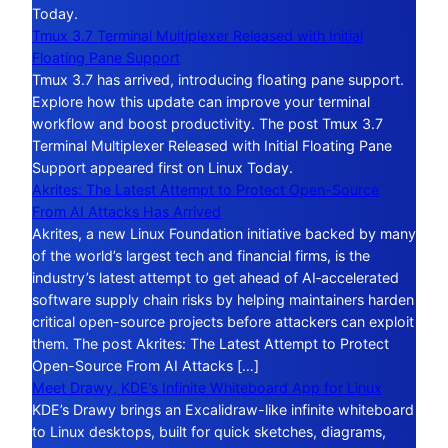
Today.
Tmux 3.7 Terminal Multiplexer Released with Initial
Floating Pane Support
Tmux 3.7 has arrived, introducing floating pane support.
Explore how this update can improve your terminal
workflow and boost productivity. The post Tmux 3.7
Terminal Multiplexer Released with Initial Floating Pane
Support appeared first on Linux Today.
Akrites: The Latest Attempt to Protect Open-Source
From AI Attacks Has Arrived
Akrites, a new Linux Foundation initiative backed by many
of the world’s largest tech and financial firms, is the
industry’s latest attempt to get ahead of AI‑accelerated
software supply chain risks by helping maintainers harden
critical open-source projects before attackers can exploit
them. The post Akrites: The Latest Attempt to Protect
Open-Source From AI Attacks […]
Meet Drawy, KDE’s Infinite Whiteboard App for Linux
KDE’s Drawy brings an Excalidraw-like infinite whiteboard
to Linux desktops, built for quick sketches, diagrams,