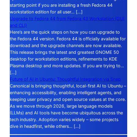
starting point if you are installing a fresh Fedora 44
workstation edition for all user… […]
Upgrade to Fedora 44 from Fedora 43 Workstation (GUI
and CLI)
Here’s are the quick steps on how you can upgrade to
the Fedora 44 version. Fedora 44 is officially available for
download and the upgrade channels are now available.
This release brings the latest and greatest GNOME 50
desktop for workstation editions, refinements to KDE
Plasma desktop and more updates. If you are trying to…
[…]
Future of AI in Ubuntu: Thoughtful Integration via Snap
Canonical is bringing thoughtful, local-first AI to Ubuntu –
enhancing accessibility, enabling intelligent agents, and
keeping user privacy and open source values at the core.
As we move through 2026, large language models
(LLMs) and AI tools have become ubiquitous across the
tech industry. Adoption varies widely – some projects
dive in headfirst, while others… […]