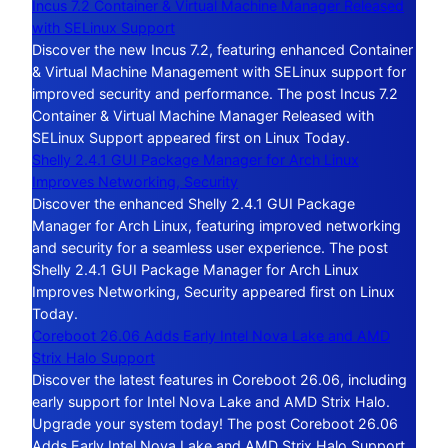
Incus 7.2 Container & Virtual Machine Manager Released
with SELinux Support
Discover the new Incus 7.2, featuring enhanced Container
& Virtual Machine Management with SELinux support for
improved security and performance. The post Incus 7.2
Container & Virtual Machine Manager Released with
SELinux Support appeared first on Linux Today.
Shelly 2.4.1 GUI Package Manager for Arch Linux
Improves Networking, Security
Discover the enhanced Shelly 2.4.1 GUI Package
Manager for Arch Linux, featuring improved networking
and security for a seamless user experience. The post
Shelly 2.4.1 GUI Package Manager for Arch Linux
Improves Networking, Security appeared first on Linux
Today.
Coreboot 26.06 Adds Early Intel Nova Lake and AMD
Strix Halo Support
Discover the latest features in Coreboot 26.06, including
early support for Intel Nova Lake and AMD Strix Halo.
Upgrade your system today! The post Coreboot 26.06
Adds Early Intel Nova Lake and AMD Strix Halo Support