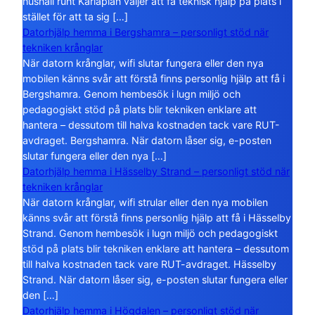
hushåll runt Karlaplan väljer att få teknisk hjälp på plats i
stället för att ta sig […]
Datorhjälp hemma i Bergshamra – personligt stöd när
tekniken krånglar
När datorn krånglar, wifi slutar fungera eller den nya
mobilen känns svår att förstå finns personlig hjälp att få i
Bergshamra. Genom hembesök i lugn miljö och
pedagogiskt stöd på plats blir tekniken enklare att
hantera – dessutom till halva kostnaden tack vare RUT-
avdraget. Bergshamra. När datorn låser sig, e-posten
slutar fungera eller den nya […]
Datorhjälp hemma i Hässelby Strand – personligt stöd när
tekniken krånglar
När datorn krånglar, wifi strular eller den nya mobilen
känns svår att förstå finns personlig hjälp att få i Hässelby
Strand. Genom hembesök i lugn miljö och pedagogiskt
stöd på plats blir tekniken enklare att hantera – dessutom
till halva kostnaden tack vare RUT-avdraget. Hässelby
Strand. När datorn låser sig, e-posten slutar fungera eller
den […]
Datorhjälp hemma i Högdalen – personligt stöd när