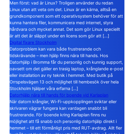
Men först: vad är Linux? Troligen använder du redan
Linux utan att veta om det. Linux är en kärna, alltså en
grundkomponent som ett operativsystem behöver för att
kunna hantera filer, kommunicera med internet, styra
hårdvara och mycket annat. Det som gör Linux speciellt
är att det är släppt under en licens som gör att […]
Digital fixare Stockholm
Datorproblem kan vara både frustrerande och
tidskrävande – men hjälp finns nära till hands. Hos
Datorhjälp i Bromma får du personlig och kunnig support,
oavsett om det gäller en trasig laptop, krånglande e-post
eller installation av ny teknik i hemmet. Med butik på
Orrspelsvägen 13 och möjlighet till hembesök över hela
Stockholm hjälper våra erfarna […]
Datorhjälp nära till hands för boende vid Karlaplan
När datorn krånglar, Wi-Fi-uppkopplingen sviktar eller
skrivaren vägrar fungera kan vardagen snabbt bli
frustrerande. För boende kring Karlaplan finns nu
möjlighet att få snabb och personlig datorhjälp direkt i
hemmet – till ett förmånligt pris med RUT-avdrag. Allt fler