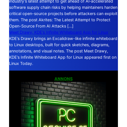
industry’s latest attempt to get ahead of AI‑accelerated
software supply chain risks by helping maintainers harden
critical open-source projects before attackers can exploit
them. The post Akrites: The Latest Attempt to Protect
Open-Source From AI Attacks […]
Meet Drawy, KDE’s Infinite Whiteboard App for Linux
KDE’s Drawy brings an Excalidraw-like infinite whiteboard
to Linux desktops, built for quick sketches, diagrams,
annotations, and visual notes. The post Meet Drawy,
KDE’s Infinite Whiteboard App for Linux appeared first on
Linux Today.
ANNONS