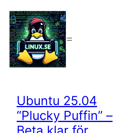
Hoppa
till
innehåll
Ubuntu 25.04
“Plucky Puffin” –
Beta klar för