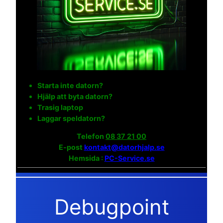
Starta inte datorn?
Hjälp att byta datorn?
Trasig laptop
Laggar speldatorn?
Telefon
08 37 21 00
E-post
kontakt@datorhjalp.se
Hemsida :
PC-Service.se
Debugpoint