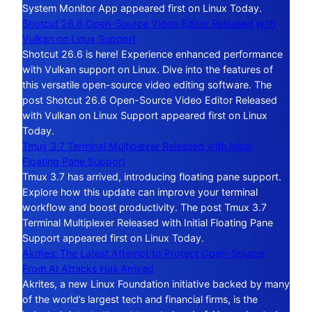
System Monitor App appeared first on Linux Today.
Shotcut 26.6 Open-Source Video Editor Released with
Vulkan on Linux Support
Shotcut 26.6 is here! Experience enhanced performance
with Vulkan support on Linux. Dive into the features of
this versatile open-source video editing software. The
post Shotcut 26.6 Open-Source Video Editor Released
with Vulkan on Linux Support appeared first on Linux
Today.
Tmux 3.7 Terminal Multiplexer Released with Initial
Floating Pane Support
Tmux 3.7 has arrived, introducing floating pane support.
Explore how this update can improve your terminal
workflow and boost productivity. The post Tmux 3.7
Terminal Multiplexer Released with Initial Floating Pane
Support appeared first on Linux Today.
Akrites: The Latest Attempt to Protect Open-Source
From AI Attacks Has Arrived
Akrites, a new Linux Foundation initiative backed by many
of the world’s largest tech and financial firms, is the