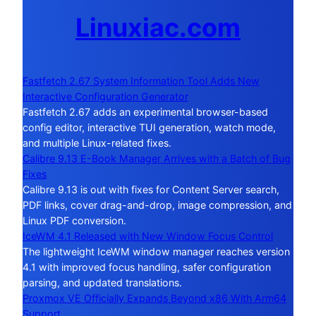
Linuxiac.com
Fastfetch 2.67 System Information Tool Adds New
Interactive Configuration Generator
Fastfetch 2.67 adds an experimental browser-based
config editor, interactive TUI generation, watch mode,
and multiple Linux-related fixes.
Calibre 9.13 E-Book Manager Arrives with a Batch of Bug
Fixes
Calibre 9.13 is out with fixes for Content Server search,
PDF links, cover drag-and-drop, image compression, and
Linux PDF conversion.
IceWM 4.1 Released with New Window Focus Control
The lightweight IceWM window manager reaches version
4.1 with improved focus handling, safer configuration
parsing, and updated translations.
Proxmox VE Officially Expands Beyond x86 With Arm64
Support