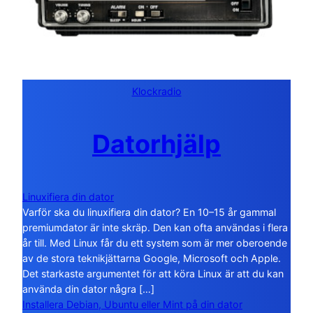
Klockradio
Datorhjälp
Linuxifiera din dator
Varför ska du linuxifiera din dator? En 10–15 år gammal
premiumdator är inte skräp. Den kan ofta användas i flera
år till. Med Linux får du ett system som är mer oberoende
av de stora teknikjättarna Google, Microsoft och Apple.
Det starkaste argumentet för att köra Linux är att du kan
använda din dator några […]
Installera Debian, Ubuntu eller Mint på din dator