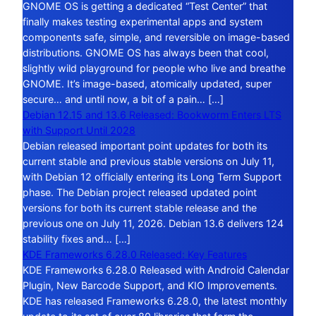
GNOME OS is getting a dedicated “Test Center” that
finally makes testing experimental apps and system
components safe, simple, and reversible on image-based
distributions. GNOME OS has always been that cool,
slightly wild playground for people who live and breathe
GNOME. It’s image-based, atomically updated, super
secure… and until now, a bit of a pain… […]
Debian 12.15 and 13.6 Released: Bookworm Enters LTS
with Support Until 2028
Debian released important point updates for both its
current stable and previous stable versions on July 11,
with Debian 12 officially entering its Long Term Support
phase. The Debian project released updated point
versions for both its current stable release and the
previous one on July 11, 2026. Debian 13.6 delivers 124
stability fixes and… […]
KDE Frameworks 6.28.0 Released: Key Features
KDE Frameworks 6.28.0 Released with Android Calendar
Plugin, New Barcode Support, and KIO Improvements.
KDE has released Frameworks 6.28.0, the latest monthly