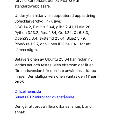
förvald kontorssvit och
Firefox 136
är
standardwebbläsare.
Under ytan hittar vi en uppdaterad uppsättning
utvecklarverktyg, inklusive:
GCC 14.2, Binutils 2.44, glibc 2.41, LLVM 20,
Python 3.13.2, Rust 1.84, Go 1.24, Qt 6.8.3,
OpenSSL 3.4, systemd 257.4, BlueZ 5.79,
PipeWire 1.2.7, och OpenJDK 24 GA – för att
nämna några.
Betaversionen av Ubuntu 25.04 kan redan nu
laddas ner och testas. Men eftersom det är en
förhandsversion bör den inte användas i skarpa
miljöer. Den slutliga versionen väntas den
17 april
2025
.
Officel hemsida
Sunets FTP mirror för ovanstående.
Den går att prova i flera olika varianter, bland
annat: