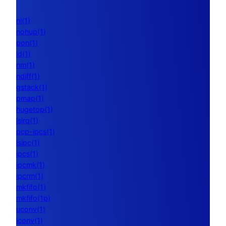
nl(1)
nohup(1)
pon(1)
ld(1)
nm(1)
ndiff(1)
gstack(1)
pmap(1)
hugetop(1)
lsirq(1)
pcp-ipcs(1)
lsipc(1)
ipcs(1)
ipcmk(1)
ipcrm(1)
mkfifo(1)
mkfifo(1p)
uconv(1)
iconv(1)