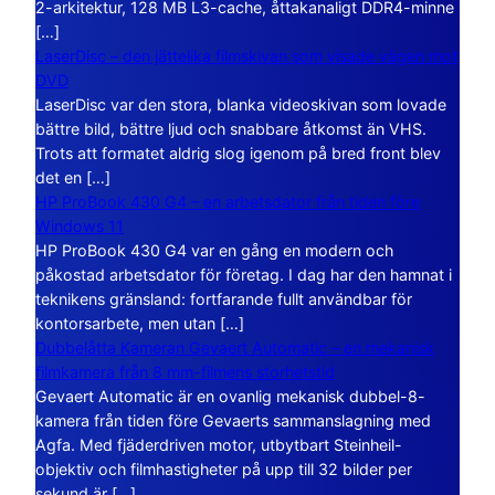
2-arkitektur, 128 MB L3-cache, åttakanaligt DDR4-minne
[…]
LaserDisc – den jättelika filmskivan som visade vägen mot
DVD
LaserDisc var den stora, blanka videoskivan som lovade
bättre bild, bättre ljud och snabbare åtkomst än VHS.
Trots att formatet aldrig slog igenom på bred front blev
det en […]
HP ProBook 430 G4 – en arbetsdator från tiden före
Windows 11
HP ProBook 430 G4 var en gång en modern och
påkostad arbetsdator för företag. I dag har den hamnat i
teknikens gränsland: fortfarande fullt användbar för
kontorsarbete, men utan […]
Dubbelåtta Kameran Gevaert Automatic – en mekanisk
filmkamera från 8 mm-filmens storhetstid
Gevaert Automatic är en ovanlig mekanisk dubbel-8-
kamera från tiden före Gevaerts sammanslagning med
Agfa. Med fjäderdriven motor, utbytbart Steinheil-
objektiv och filmhastigheter på upp till 32 bilder per
sekund är […]