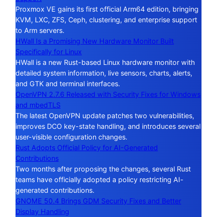
Proxmox VE gains its first official Arm64 edition, bringing
KVM, LXC, ZFS, Ceph, clustering, and enterprise support
to Arm servers.
HWall Is a Promising New Hardware Monitor Built
Specifically for Linux
HWall is a new Rust-based Linux hardware monitor with
detailed system information, live sensors, charts, alerts,
and GTK and terminal interfaces.
OpenVPN 2.7.6 Released with Security Fixes for Windows
and mbedTLS
The latest OpenVPN update patches two vulnerabilities,
improves DCO key-state handling, and introduces several
user-visible configuration changes.
Rust Adopts Official Policy for AI-Generated
Contributions
Two months after proposing the changes, several Rust
teams have officially adopted a policy restricting AI-
generated contributions.
GNOME 50.4 Brings GDM Security Fixes and Better
Display Handling