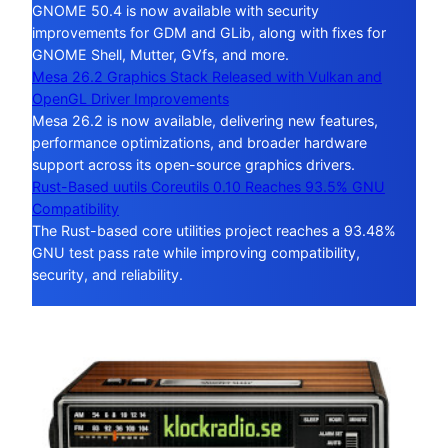
GNOME 50.4 is now available with security
improvements for GDM and GLib, along with fixes for
GNOME Shell, Mutter, GVfs, and more.
Mesa 26.2 Graphics Stack Released with Vulkan and
OpenGL Driver Improvements
Mesa 26.2 is now available, delivering new features,
performance optimizations, and broader hardware
support across its open-source graphics drivers.
Rust-Based uutils Coreutils 0.10 Reaches 93.5% GNU
Compatibility
The Rust-based core utilities project reaches a 93.48%
GNU test pass rate while improving compatibility,
security, and reliability.