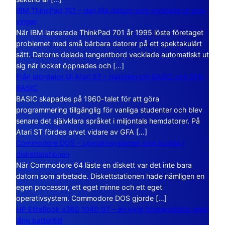
IBM ThinkPad 701 – den lilla datorn som vecklade ut sina
vingar
När IBM lanserade ThinkPad 701 år 1995 löste företaget
problemet med små bärbara datorer på ett spektakulärt
sätt. Datorns delade tangentbord vecklade automatiskt ut
sig när locket öppnades och […]
Från stordator till Atari ST – historien om BASIC och GFA
BASIC
BASIC skapades på 1960-talet för att göra
programmering tillgänglig för vanliga studenter och blev
senare det självklara språket i miljontals hemdatorer. På
Atari ST fördes arvet vidare av GFA […]
Commodore DOS – operativsystemet som bodde i
diskettstationen
När Commodore 64 läste en diskett var det inte bara
datorn som arbetade. Diskettstationen hade nämligen en
egen processor, ett eget minne och ett eget
operativsystem. Commodore DOS gjorde […]
HP EliteBook x360 1040 G7 – en lyxig företagsdator med
lång batteritid