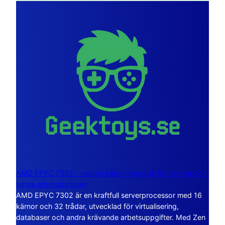
AMD EPYC 7302 – sexton kärnor byggda för servrar och
tunga arbetsstationer
AMD EPYC 7302 är en kraftfull serverprocessor med 16
kärnor och 32 trådar, utvecklad för virtualisering,
databaser och andra krävande arbetsuppgifter. Med Zen