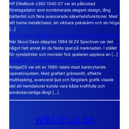
HP EliteBook x360 1040 G7 var en påkostad
företagsdator som kombinerade elegant design, lång
batteritid och flera avancerade säkerhetsfunktioner. Med
sitt tunna metallchassi, sin vikbara pekskärm och sin höga
[…]
Skool Daze – spelet som gjorde skolan till ett öppet kaos
När Skool Daze släpptes 1984 till ZX Spectrum var det
något helt annat än de flesta spel på marknaden. I stället
för rymdstrider och monster fick spelaren uppleva en […]
AmigaOS – operativsystemet som var före sin tid
AmigaOS var ett av 1980-talets mest banbrytande
operativsystem. Med grafiskt gränssnitt, effektiv
multitasking, avancerat ljud och färgstark grafik visade
det att hemdatorer kunde vara både kraftfulla och
användarvänliga långt […]
wiki.linux.se