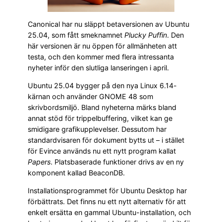
Canonical har nu släppt betaversionen av Ubuntu
25.04, som fått smeknamnet
Plucky Puffin
. Den
här versionen är nu öppen för allmänheten att
testa, och den kommer med flera intressanta
nyheter inför den slutliga lanseringen i april.
Ubuntu 25.04 bygger på den nya Linux 6.14-
kärnan och använder GNOME 48 som
skrivbordsmiljö. Bland nyheterna märks bland
annat stöd för trippelbuffering, vilket kan ge
smidigare grafikupplevelser. Dessutom har
standardvisaren för dokument bytts ut – i stället
för Evince används nu ett nytt program kallat
Papers
. Platsbaserade funktioner drivs av en ny
komponent kallad BeaconDB.
Installationsprogrammet för Ubuntu Desktop har
förbättrats. Det finns nu ett nytt alternativ för att
enkelt ersätta en gammal Ubuntu-installation, och