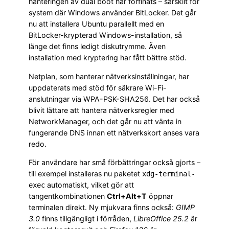
hanteringen av dual boot har förfinats – särskilt för
system där Windows använder BitLocker. Det går
nu att installera Ubuntu parallellt med en
BitLocker-krypterad Windows-installation, så
länge det finns ledigt diskutrymme. Även
installation med kryptering har fått bättre stöd.
Netplan, som hanterar nätverksinställningar, har
uppdaterats med stöd för säkrare Wi-Fi-
anslutningar via WPA-PSK-SHA256. Det har också
blivit lättare att hantera nätverksregler med
NetworkManager, och det går nu att vänta in
fungerande DNS innan ett nätverkskort anses vara
redo.
För användare har små förbättringar också gjorts –
till exempel installeras nu paketet
xdg-terminal-
automatiskt, vilket gör att
exec
tangentkombinationen
Ctrl+Alt+T
öppnar
terminalen direkt. Ny mjukvara finns också:
GIMP
3.0
finns tillgängligt i förråden,
LibreOffice 25.2
är