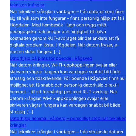
tekniken krånglar
När tekniken krånglar i vardagen – från datorer som låser
sig till wifi som inte fungerar – finns personlig hjälp att få i
Högdalen. Med hembesök i lugn och trygg miljö,
pedagogiska förklaringar och möjlighet till halva
kostnaden genom RUT-avdraget blir det enklare att få
digitala problem lösta. Högdalen. När datorn fryser, e-
posten slutar fungera […]
Datorhjälp på plats för boende i Rågsved
När datorn krånglar, Wi-Fi-uppkopplingen svajar eller
skrivaren vägrar fungera kan vardagen snabbt bli både
stressig och tidskrävande. För boende i Rågsved finns nu
möjlighet att få snabb och personlig datorhjälp direkt i
hemmet – till ett förmånligt pris med RUT-avdrag. När
datorn krånglar, Wi-Fi-uppkopplingen svajar eller
skrivaren vägrar fungera kan vardagen snabbt bli både
stressig […]
Datorhjälp hemma i Vårberg – personligt stöd när tekniken
krånglar
När tekniken krånglar i vardagen – från strulande datorer