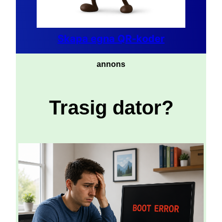
Skapa egna QR-koder
annons
Trasig dator?