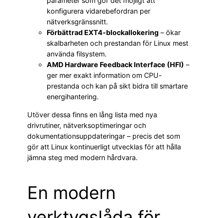
parameter som gör det möjligt att
konfigurera vidarebefordran per
nätverksgränssnitt.
Förbättrad EXT4-blockallokering
– ökar
skalbarheten och prestandan för Linux mest
använda filsystem.
AMD Hardware Feedback Interface (HFI)
–
ger mer exakt information om CPU-
prestanda och kan på sikt bidra till smartare
energihantering.
Utöver dessa finns en lång lista med nya
drivrutiner, nätverksoptimeringar och
dokumentationsuppdateringar – precis det som
gör att Linux kontinuerligt utvecklas för att hålla
jämna steg med modern hårdvara.
En modern
verktygslåda för