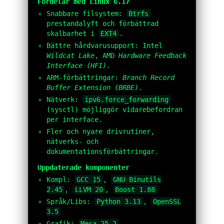
Fördelar med Linux 6.17
Snabbare filsystem:
Btrfs
prestandalyft och förbättrad
skalbarhet i
EXT4
.
Bättre hårdvarusupport: Intel
Wildcat Lake
, AMD
Hardware Feedback
Interface (HFI)
.
ARM-förbättringar:
Branch Record
Buffer Extension (BRBE)
.
Nätverk:
ipv6.force_forwarding
(sysctl) möjliggör vidarebefordran
per interface.
Fler och nyare drivrutiner,
nätverks- och
dokumentationsförbättringar.
Uppdaterade komponenter
Kompl:
GCC 15
,
GNU Binutils
2.45
,
LLVM 20
,
Boost 1.88
Språk/Libs:
Python 3.13
,
OpenSSL
3.5
Grafik:
Mesa 25.2