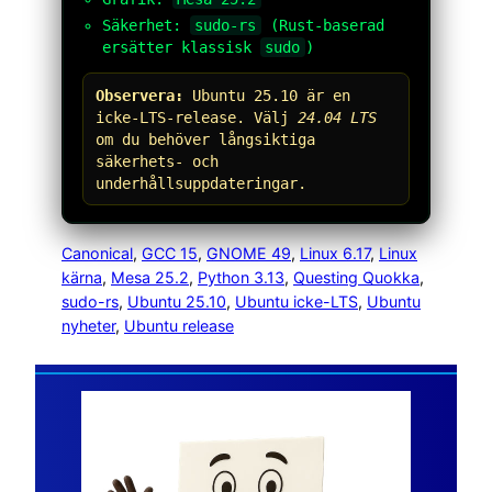
Säkerhet:
sudo-rs
(Rust-baserad
ersätter klassisk
sudo
)
Observera:
Ubuntu 25.10 är en
icke-LTS-release. Välj
24.04 LTS
om du behöver långsiktiga
säkerhets- och
underhållsuppdateringar.
Canonical
, 
GCC 15
, 
GNOME 49
, 
Linux 6.17
, 
Linux
kärna
, 
Mesa 25.2
, 
Python 3.13
, 
Questing Quokka
, 
sudo-rs
, 
Ubuntu 25.10
, 
Ubuntu icke-LTS
, 
Ubuntu
nyheter
, 
Ubuntu release