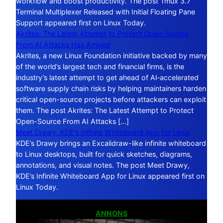
workflow and boost productivity. The post Tmux 3.7
Terminal Multiplexer Released with Initial Floating Pane
Support appeared first on Linux Today.
Akrites: The Latest Attempt to Protect Open-Source
From AI Attacks Has Arrived
Akrites, a new Linux Foundation initiative backed by many
of the world’s largest tech and financial firms, is the
industry’s latest attempt to get ahead of AI‑accelerated
software supply chain risks by helping maintainers harden
critical open-source projects before attackers can exploit
them. The post Akrites: The Latest Attempt to Protect
Open-Source From AI Attacks […]
Meet Drawy, KDE’s Infinite Whiteboard App for Linux
KDE’s Drawy brings an Excalidraw-like infinite whiteboard
to Linux desktops, built for quick sketches, diagrams,
annotations, and visual notes. The post Meet Drawy,
KDE’s Infinite Whiteboard App for Linux appeared first on
Linux Today.
ANNONS