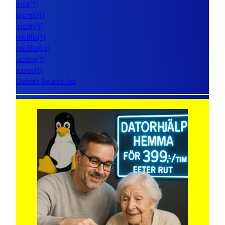
ipcs(1)
ipcmk(1)
ipcrm(1)
mkfifo(1)
mkfifo(1p)
uconv(1)
iconv(1)
Debian Source list