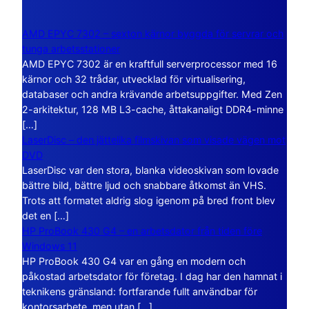
AMD EPYC 7302 – sexton kärnor byggda för servrar och
tunga arbetsstationer
AMD EPYC 7302 är en kraftfull serverprocessor med 16
kärnor och 32 trådar, utvecklad för virtualisering,
databaser och andra krävande arbetsuppgifter. Med Zen
2-arkitektur, 128 MB L3-cache, åttakanaligt DDR4-minne
[…]
LaserDisc – den jättelika filmskivan som visade vägen mot
DVD
LaserDisc var den stora, blanka videoskivan som lovade
bättre bild, bättre ljud och snabbare åtkomst än VHS.
Trots att formatet aldrig slog igenom på bred front blev
det en […]
HP ProBook 430 G4 – en arbetsdator från tiden före
Windows 11
HP ProBook 430 G4 var en gång en modern och
påkostad arbetsdator för företag. I dag har den hamnat i
teknikens gränsland: fortfarande fullt användbar för
kontorsarbete, men utan […]