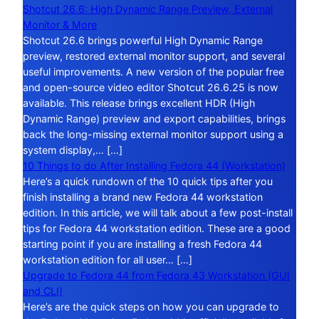
Shotcut 26.6: High Dynamic Range Preview, External
Monitor & More
Shotcut 26.6 brings powerful High Dynamic Range
preview, restored external monitor support, and several
useful improvements. A new version of the popular free
and open-source video editor Shotcut 26.6.25 is now
available. This release brings excellent HDR (High
Dynamic Range) preview and export capabilities, brings
back the long-missing external monitor support using a
system display,… […]
10 Things to do After Installing Fedora 44 (Workstation)
Here’s a quick rundown of the 10 quick tips after you
finish installing a brand new Fedora 44 workstation
edition. In this article, we will talk about a few post-install
tips for Fedora 44 workstation edition. These are a good
starting point if you are installing a fresh Fedora 44
workstation edition for all user… […]
Upgrade to Fedora 44 from Fedora 43 Workstation (GUI
and CLI)
Here’s are the quick steps on how you can upgrade to