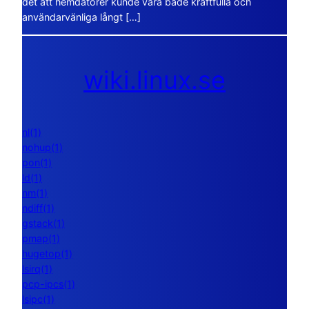
det att hemdatorer kunde vara både kraftfulla och
användarvänliga långt […]
wiki.linux.se
nl(1)
nohup(1)
pon(1)
ld(1)
nm(1)
ndiff(1)
gstack(1)
pmap(1)
hugetop(1)
lsirq(1)
pcp-ipcs(1)
lsipc(1)