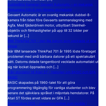
Dubbelåtta Kameran Gevaert Automatic – en mekanisk
filmkamera från 8 mm-filmens storhetstid
Gevaert Automatic är en ovanlig mekanisk dubbel-8-
kamera från tiden före Gevaerts sammanslagning med
Agfa. Med fjäderdriven motor, utbytbart Steinheil-
objektiv och filmhastigheter på upp till 32 bilder per
sekund är […]
IBM ThinkPad 701 – den lilla datorn som vecklade ut sina
vingar
När IBM lanserade ThinkPad 701 år 1995 löste företaget
problemet med små bärbara datorer på ett spektakulärt
sätt. Datorns delade tangentbord vecklade automatiskt ut
sig när locket öppnades och […]
Från stordator till Atari ST – historien om BASIC och GFA
BASIC
BASIC skapades på 1960-talet för att göra
programmering tillgänglig för vanliga studenter och blev
senare det självklara språket i miljontals hemdatorer. På
Atari ST fördes arvet vidare av GFA […]
Commodore DOS – operativsystemet som bodde i