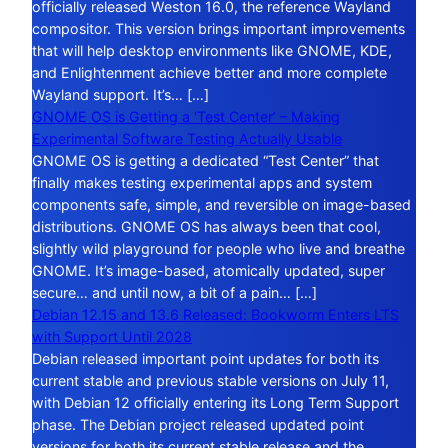
officially released Weston 16.0, the reference Wayland
compositor. This version brings important improvements
that will help desktop environments like GNOME, KDE,
and Enlightenment achieve better and more complete
Wayland support. It’s… […]
GNOME OS is Getting a ‘Test Center’ – Making
Experimental Software Testing Actually Usable
GNOME OS is getting a dedicated “Test Center” that
finally makes testing experimental apps and system
components safe, simple, and reversible on image-based
distributions. GNOME OS has always been that cool,
slightly wild playground for people who live and breathe
GNOME. It’s image-based, atomically updated, super
secure… and until now, a bit of a pain… […]
Debian 12.15 and 13.6 Released: Bookworm Enters LTS
with Support Until 2028
Debian released important point updates for both its
current stable and previous stable versions on July 11,
with Debian 12 officially entering its Long Term Support
phase. The Debian project released updated point
versions for both its current stable release and the