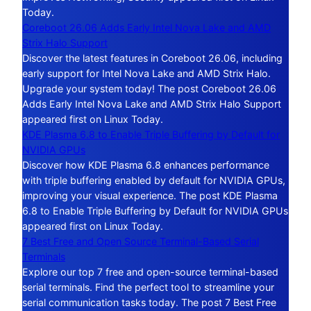
Today.
Coreboot 26.06 Adds Early Intel Nova Lake and AMD
Strix Halo Support
Discover the latest features in Coreboot 26.06, including
early support for Intel Nova Lake and AMD Strix Halo.
Upgrade your system today! The post Coreboot 26.06
Adds Early Intel Nova Lake and AMD Strix Halo Support
appeared first on Linux Today.
KDE Plasma 6.8 to Enable Triple Buffering by Default for
NVIDIA GPUs
Discover how KDE Plasma 6.8 enhances performance
with triple buffering enabled by default for NVIDIA GPUs,
improving your visual experience. The post KDE Plasma
6.8 to Enable Triple Buffering by Default for NVIDIA GPUs
appeared first on Linux Today.
7 Best Free and Open Source Terminal-Based Serial
Terminals
Explore our top 7 free and open-source terminal-based
serial terminals. Find the perfect tool to streamline your
serial communication tasks today. The post 7 Best Free