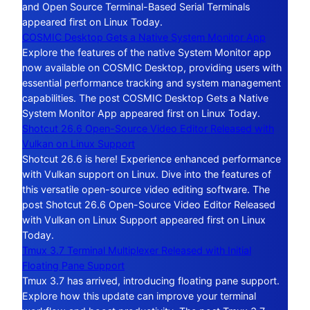
and Open Source Terminal-Based Serial Terminals
appeared first on Linux Today.
COSMIC Desktop Gets a Native System Monitor App
Explore the features of the native System Monitor app
now available on COSMIC Desktop, providing users with
essential performance tracking and system management
capabilities. The post COSMIC Desktop Gets a Native
System Monitor App appeared first on Linux Today.
Shotcut 26.6 Open-Source Video Editor Released with
Vulkan on Linux Support
Shotcut 26.6 is here! Experience enhanced performance
with Vulkan support on Linux. Dive into the features of
this versatile open-source video editing software. The
post Shotcut 26.6 Open-Source Video Editor Released
with Vulkan on Linux Support appeared first on Linux
Today.
Tmux 3.7 Terminal Multiplexer Released with Initial
Floating Pane Support
Tmux 3.7 has arrived, introducing floating pane support.
Explore how this update can improve your terminal