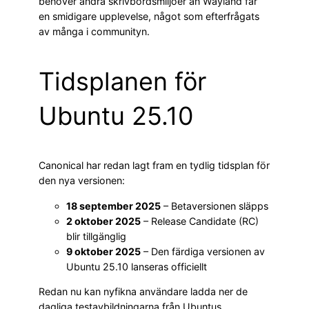
behöver andra skrivbordsmiljöer än Wayland får
en smidigare upplevelse, något som efterfrågats
av många i communityn.
Tidsplanen för
Ubuntu 25.10
Canonical har redan lagt fram en tydlig tidsplan för
den nya versionen:
18 september 2025
– Betaversionen släpps
2 oktober 2025
– Release Candidate (RC)
blir tillgänglig
9 oktober 2025
– Den färdiga versionen av
Ubuntu 25.10 lanseras officiellt
Redan nu kan nyfikna användare ladda ner de
dagliga testavbildningarna från Ubuntus