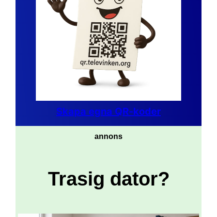
Skapa egna QR-koder
annons
Trasig dator?