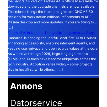
the Fedora 44 version. Fedora 44 is officially available for
download and the upgrade channels are now available.
This release brings the latest and greatest GNOME 50
desktop for workstation editions, refinements to KDE
Plasma desktop and more updates. If you are trying to…
[…]
Future of AI in Ubuntu: Thoughtful Integration via Snap
Canonical is bringing thoughtful, local-first AI to Ubuntu –
enhancing accessibility, enabling intelligent agents, and
keeping user privacy and open source values at the core.
As we move through 2026, large language models
(LLMs) and AI tools have become ubiquitous across the
tech industry. Adoption varies widely – some projects
dive in headfirst, while others… […]
Annons
Datorservice