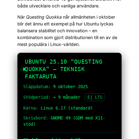
både utvecklare och vanliga användare.
När
Questing Quokka
når allmänheten i oktober
blir det ännu ett exempel på hur Ubuntu lyckas
balansera stabilitet och innovation – en
kombination som gjort distributionen till en av de
mest populära i Linux-världen.
UBUNTU 25.10 “QUESTING
QUOKKA” — TEKNISK
FAKTARUTA
Släppdatum:
9 oktober 2025
Stödperiod:
≈ 9 månader
Ej LTS
Kärna:
Linux 6.17 (standard)
Skrivbord:
GNOME 49 (GDM med X11-
stöd)