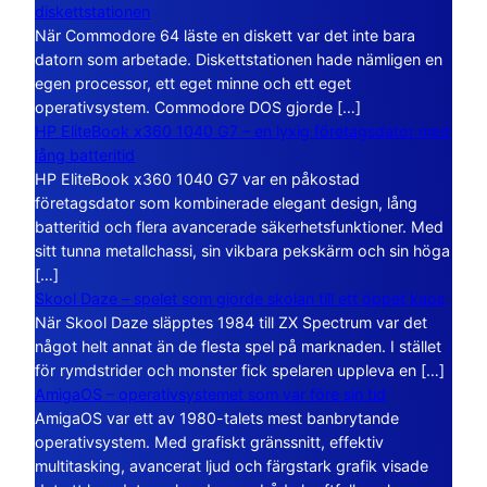
diskettstationen
När Commodore 64 läste en diskett var det inte bara
datorn som arbetade. Diskettstationen hade nämligen en
egen processor, ett eget minne och ett eget
operativsystem. Commodore DOS gjorde […]
HP EliteBook x360 1040 G7 – en lyxig företagsdator med
lång batteritid
HP EliteBook x360 1040 G7 var en påkostad
företagsdator som kombinerade elegant design, lång
batteritid och flera avancerade säkerhetsfunktioner. Med
sitt tunna metallchassi, sin vikbara pekskärm och sin höga
[…]
Skool Daze – spelet som gjorde skolan till ett öppet kaos
När Skool Daze släpptes 1984 till ZX Spectrum var det
något helt annat än de flesta spel på marknaden. I stället
för rymdstrider och monster fick spelaren uppleva en […]
AmigaOS – operativsystemet som var före sin tid
AmigaOS var ett av 1980-talets mest banbrytande
operativsystem. Med grafiskt gränssnitt, effektiv
multitasking, avancerat ljud och färgstark grafik visade