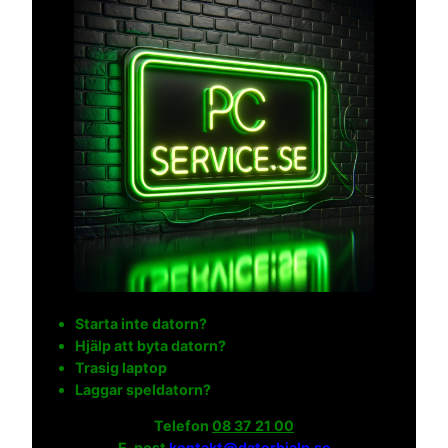
Starta inte datorn?
Hjälp att byta datorn?
Trasig laptop
Laggar speldatorn?
Telefon
08 37 21 00
E-post
kontakt@datorhjalp.se