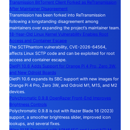
Transmission BitTorrent Client Forked as ReTransmission
After Maintainer Disagreement
Transmission has been forked into ReTransmission
following a longstanding disagreement among
maintainers over expanding the project’s maintainer team.
18-Year-Old Linux Kernel Vulnerability Enables Root
Access and Container Escape
The SCTPhantom vulnerability, CVE-2026-64564,
affects Linux SCTP code and can be exploited for root
access and container escape.
DietPi 10.6 Adds Support for Orange Pi 4 Pro, Zero 3W,
and New Odroid Boards
DietPi 10.6 expands its SBC support with new images for
Orange Pi 4 Pro, Zero 3W, and Odroid M1, M1S, and M2
devices.
Polychromatic 0.9.8 OpenRazer Front-End Improves
Brightness Controls
Polychromatic 0.9.8 is out with Razer Blade 16 (2023)
support, a smoother brightness slider, improved icon
lookups, and several fixes.
Wine 11.15 Released with ARM64EC and Local NTLM