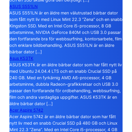
ASUS S551LN
ASUS S551LN är en äldre men välutrustad bärbar dator
som fått nytt liv med Linux Mint 22.3 ”Zena” och en snabb
Kingston SSD. Med en Intel Core i5-processor, 8 GB
arbetsminne, NVIDIA GeForce 840M och USB 3.0 passar
den fortfarande bra för webbsurfning, kontorsarbete, film
och enklare bildbehandling. ASUS S551LN är en äldre
bärbar dator […]
Asus K53TK
ASUS K53TK är en äldre bärbar dator som har fått nytt liv
med Ubuntu 24.04.4 LTS och en snabb Crucial SSD på
240 GB. Med en fyrkärnig AMD A6-processor, 4 GB
arbetsminne, dubbla Radeon-grafikkretsar och USB 3.0
passar den fortfarande för ordbehandling, webbsurfning,
film och andra vardagliga uppgifter. ASUS K53TK är en
äldre bärbar dator […]
Acer Aspire 5742
Acer Aspire 5742 är en äldre bärbar dator som har fått
nytt liv med en snabb Crucial SSD på 480 GB och Linux
Mint 22.3 ”Zena”. Med en Intel Core i5-processor, 4 GB