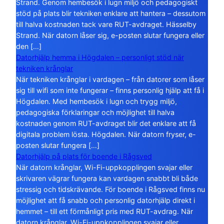
Strand. Genom hembesök i lugn miljö och pedagogiskt
stöd på plats blir tekniken enklare att hantera – dessutom
till halva kostnaden tack vare RUT-avdraget. Hässelby
Strand. När datorn låser sig, e-posten slutar fungera eller
den […]
Datorhjälp hemma i Högdalen – personligt stöd när
tekniken krånglar
När tekniken krånglar i vardagen – från datorer som låser
sig till wifi som inte fungerar – finns personlig hjälp att få i
Högdalen. Med hembesök i lugn och trygg miljö,
pedagogiska förklaringar och möjlighet till halva
kostnaden genom RUT-avdraget blir det enklare att få
digitala problem lösta. Högdalen. När datorn fryser, e-
posten slutar fungera […]
Datorhjälp på plats för boende i Rågsved
När datorn krånglar, Wi-Fi-uppkopplingen svajar eller
skrivaren vägrar fungera kan vardagen snabbt bli både
stressig och tidskrävande. För boende i Rågsved finns nu
möjlighet att få snabb och personlig datorhjälp direkt i
hemmet – till ett förmånligt pris med RUT-avdrag. När
datorn krånglar, Wi-Fi-uppkopplingen svajar eller