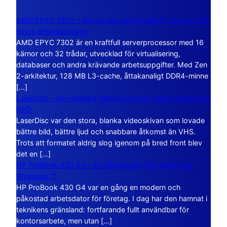
AMD EPYC 7302 – sexton kärnor byggda för servrar och
tunga arbetsstationer
AMD EPYC 7302 är en kraftfull serverprocessor med 16
kärnor och 32 trådar, utvecklad för virtualisering,
databaser och andra krävande arbetsuppgifter. Med Zen
2-arkitektur, 128 MB L3-cache, åttakanaligt DDR4-minne
[…]
LaserDisc – den jättelika filmskivan som visade vägen mot
DVD
LaserDisc var den stora, blanka videoskivan som lovade
bättre bild, bättre ljud och snabbare åtkomst än VHS.
Trots att formatet aldrig slog igenom på bred front blev
det en […]
HP ProBook 430 G4 – en arbetsdator från tiden före
Windows 11
HP ProBook 430 G4 var en gång en modern och
påkostad arbetsdator för företag. I dag har den hamnat i
teknikens gränsland: fortfarande fullt användbar för
kontorsarbete, men utan […]