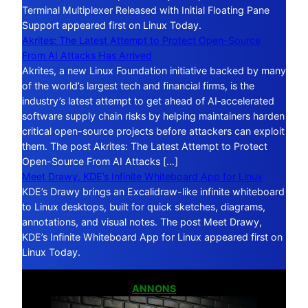
Terminal Multiplexer Released with Initial Floating Pane
Support appeared first on Linux Today.
Akrites: The Latest Attempt to Protect Open-Source
From AI Attacks Has Arrived
Akrites, a new Linux Foundation initiative backed by many
of the world’s largest tech and financial firms, is the
industry’s latest attempt to get ahead of AI‑accelerated
software supply chain risks by helping maintainers harden
critical open-source projects before attackers can exploit
them. The post Akrites: The Latest Attempt to Protect
Open-Source From AI Attacks […]
Meet Drawy, KDE’s Infinite Whiteboard App for Linux
KDE’s Drawy brings an Excalidraw-like infinite whiteboard
to Linux desktops, built for quick sketches, diagrams,
annotations, and visual notes. The post Meet Drawy,
KDE’s Infinite Whiteboard App for Linux appeared first on
Linux Today.
ANNONS