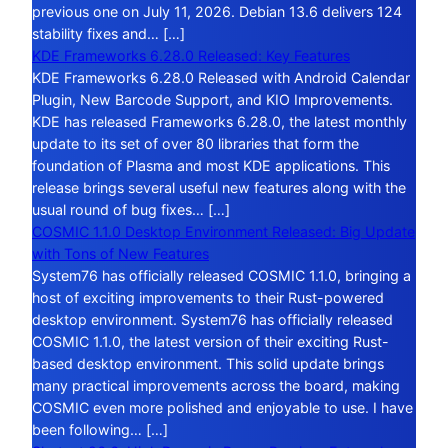
previous one on July 11, 2026. Debian 13.6 delivers 124
stability fixes and… […]
KDE Frameworks 6.28.0 Released: Key Features
KDE Frameworks 6.28.0 Released with Android Calendar
Plugin, New Barcode Support, and KIO Improvements.
KDE has released Frameworks 6.28.0, the latest monthly
update to its set of over 80 libraries that form the
foundation of Plasma and most KDE applications. This
release brings several useful new features along with the
usual round of bug fixes… […]
COSMIC 1.1.0 Desktop Environment Released: Big Update
with Tons of New Features
System76 has officially released COSMIC 1.1.0, bringing a
host of exciting improvements to their Rust-powered
desktop environment. System76 has officially released
COSMIC 1.1.0, the latest version of their exciting Rust-
based desktop environment. This solid update brings
many practical improvements across the board, making
COSMIC even more polished and enjoyable to use. I have
been following… […]