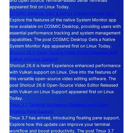
and Open Source Terminal-Based Serial Terminals
appeared first on Linux Today.
COSMIC Desktop Gets a Native System Monitor App
Explore the features of the native System Monitor app
now available on COSMIC Desktop, providing users with
essential performance tracking and system management
capabilities. The post COSMIC Desktop Gets a Native
System Monitor App appeared first on Linux Today.
Shotcut 26.6 Open-Source Video Editor Released with
Vulkan on Linux Support
Shotcut 26.6 is here! Experience enhanced performance
with Vulkan support on Linux. Dive into the features of
this versatile open-source video editing software. The
post Shotcut 26.6 Open-Source Video Editor Released
with Vulkan on Linux Support appeared first on Linux
Today.
Tmux 3.7 Terminal Multiplexer Released with Initial
Floating Pane Support
Tmux 3.7 has arrived, introducing floating pane support.
Explore how this update can improve your terminal
workflow and boost productivity. The post Tmux 3.7