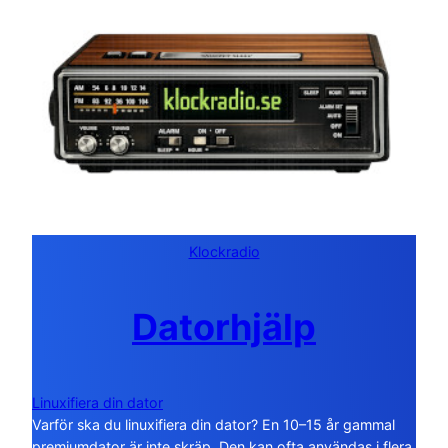
Klockradio
Datorhjälp
Linuxifiera din dator
Varför ska du linuxifiera din dator? En 10–15 år gammal
premiumdator är inte skräp. Den kan ofta användas i flera