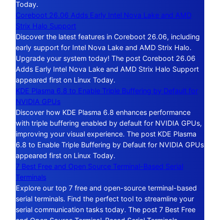
Today.
Coreboot 26.06 Adds Early Intel Nova Lake and AMD
Strix Halo Support
Discover the latest features in Coreboot 26.06, including
early support for Intel Nova Lake and AMD Strix Halo.
Upgrade your system today! The post Coreboot 26.06
Adds Early Intel Nova Lake and AMD Strix Halo Support
appeared first on Linux Today.
KDE Plasma 6.8 to Enable Triple Buffering by Default for
NVIDIA GPUs
Discover how KDE Plasma 6.8 enhances performance
with triple buffering enabled by default for NVIDIA GPUs,
improving your visual experience. The post KDE Plasma
6.8 to Enable Triple Buffering by Default for NVIDIA GPUs
appeared first on Linux Today.
7 Best Free and Open Source Terminal-Based Serial
Terminals
Explore our top 7 free and open-source terminal-based
serial terminals. Find the perfect tool to streamline your
serial communication tasks today. The post 7 Best Free