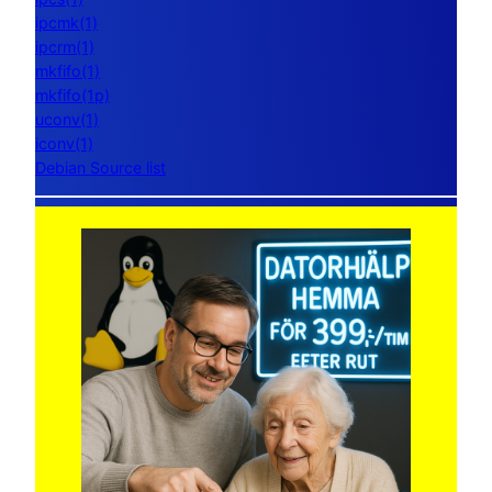
ipcmk(1)
ipcrm(1)
mkfifo(1)
mkfifo(1p)
uconv(1)
iconv(1)
Debian Source list