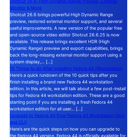
Shotcut 26.6: High Dynamic Range Preview, External
Monitor & More
Shotcut 26.6 brings powerful High Dynamic Range
preview, restored external monitor support, and several
useful improvements. A new version of the popular free
and open-source video editor Shotcut 26.6.25 is now
available. This release brings excellent HDR (High
Dynamic Range) preview and export capabilities, brings
back the long-missing external monitor support using a
system display,… […]
10 Things to do After Installing Fedora 44 (Workstation)
Here’s a quick rundown of the 10 quick tips after you
finish installing a brand new Fedora 44 workstation
edition. In this article, we will talk about a few post-install
tips for Fedora 44 workstation edition. These are a good
starting point if you are installing a fresh Fedora 44
workstation edition for all user… […]
Upgrade to Fedora 44 from Fedora 43 Workstation (GUI
and CLI)
Here’s are the quick steps on how you can upgrade to
the Fedora 44 version. Fedora 44 is officially available for