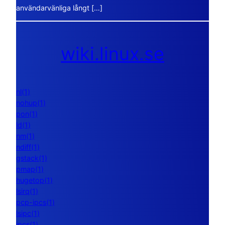
användarvänliga långt […]
wiki.linux.se
nl(1)
nohup(1)
pon(1)
ld(1)
nm(1)
ndiff(1)
gstack(1)
pmap(1)
hugetop(1)
lsirq(1)
pcp-ipcs(1)
lsipc(1)
ipcs(1)