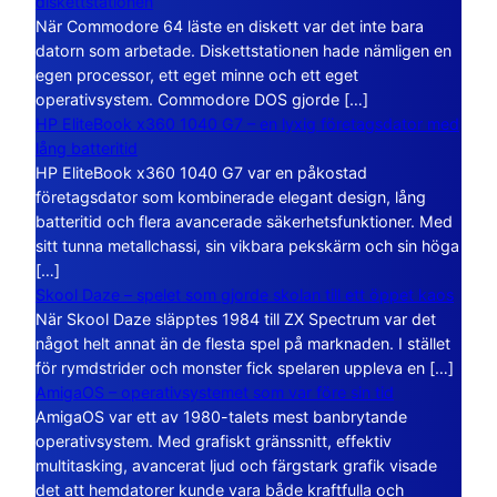
diskettstationen
När Commodore 64 läste en diskett var det inte bara
datorn som arbetade. Diskettstationen hade nämligen en
egen processor, ett eget minne och ett eget
operativsystem. Commodore DOS gjorde […]
HP EliteBook x360 1040 G7 – en lyxig företagsdator med
lång batteritid
HP EliteBook x360 1040 G7 var en påkostad
företagsdator som kombinerade elegant design, lång
batteritid och flera avancerade säkerhetsfunktioner. Med
sitt tunna metallchassi, sin vikbara pekskärm och sin höga
[…]
Skool Daze – spelet som gjorde skolan till ett öppet kaos
När Skool Daze släpptes 1984 till ZX Spectrum var det
något helt annat än de flesta spel på marknaden. I stället
för rymdstrider och monster fick spelaren uppleva en […]
AmigaOS – operativsystemet som var före sin tid
AmigaOS var ett av 1980-talets mest banbrytande
operativsystem. Med grafiskt gränssnitt, effektiv
multitasking, avancerat ljud och färgstark grafik visade
det att hemdatorer kunde vara både kraftfulla och