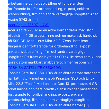
arbetsminne och gigabit Ethernet fungerar den
fortfarande bra för ordbehandling, e-post, enklare
webbsurfning, film och andra vardagliga uppgifter. Acer
Aspire 5742 är […]
Acer Aspire 7750Z , 17,3″
Acer Aspire 7750Z är en äldre bärbar dator med stor
bildskärm, 4 GB arbetsminne och en mekanisk hårddisk
på 500 GB. Med Linux Mint 22.3 ”Zena” installerat
fungerar den fortfarande för ordbehandling, e-post,
enklare webbsurfning, film och andra vardagliga
uppgifter. Ett framtida byte till SSD skulle dessutom kunna
göra datorn märkbart snabbare och mer responsiv. […]
TOSHIBA SATELLITE C850-1DW
Toshiba Satellite C850-1DW är en äldre bärbar dator som
har fått nytt liv med en snabb Kingston SSD och Linux
Mint 22.3 ”Zena”. Med en Intel Core i3-processor, 4 GB
arbetsminne och flera praktiska anslutningar passar den
fortfarande för ordbehandling, e-post, enklare
webbsurfning, film och andra vardagliga uppgifter.
Toshiba Satellite C850-1DW är en äldre bärbar […]