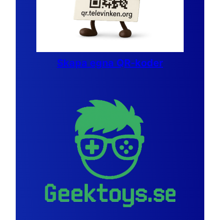
Skapa egna QR-koder