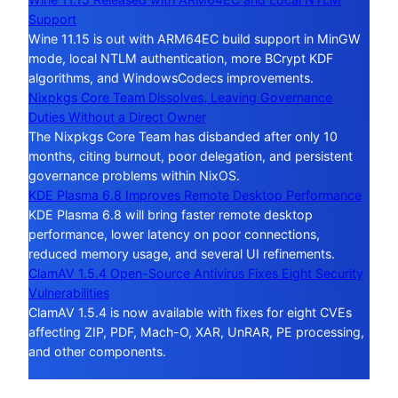
Support
Wine 11.15 is out with ARM64EC build support in MinGW
mode, local NTLM authentication, more BCrypt KDF
algorithms, and WindowsCodecs improvements.
Nixpkgs Core Team Dissolves, Leaving Governance
Duties Without a Direct Owner
The Nixpkgs Core Team has disbanded after only 10
months, citing burnout, poor delegation, and persistent
governance problems within NixOS.
KDE Plasma 6.8 Improves Remote Desktop Performance
KDE Plasma 6.8 will bring faster remote desktop
performance, lower latency on poor connections,
reduced memory usage, and several UI refinements.
ClamAV 1.5.4 Open-Source Antivirus Fixes Eight Security
Vulnerabilities
ClamAV 1.5.4 is now available with fixes for eight CVEs
affecting ZIP, PDF, Mach-O, XAR, UnRAR, PE processing,
and other components.