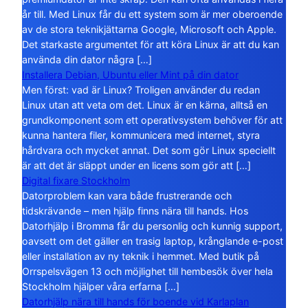
år till. Med Linux får du ett system som är mer oberoende
av de stora teknikjättarna Google, Microsoft och Apple.
Det starkaste argumentet för att köra Linux är att du kan
använda din dator några […]
Installera Debian, Ubuntu eller Mint på din dator
Men först: vad är Linux? Troligen använder du redan
Linux utan att veta om det. Linux är en kärna, alltså en
grundkomponent som ett operativsystem behöver för att
kunna hantera filer, kommunicera med internet, styra
hårdvara och mycket annat. Det som gör Linux speciellt
är att det är släppt under en licens som gör att […]
Digital fixare Stockholm
Datorproblem kan vara både frustrerande och
tidskrävande – men hjälp finns nära till hands. Hos
Datorhjälp i Bromma får du personlig och kunnig support,
oavsett om det gäller en trasig laptop, krånglande e-post
eller installation av ny teknik i hemmet. Med butik på
Orrspelsvägen 13 och möjlighet till hembesök över hela
Stockholm hjälper våra erfarna […]
Datorhjälp nära till hands för boende vid Karlaplan