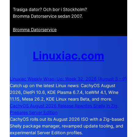
Trasiga dator? Och bor i Stockholm?
Bromma Datorservice sedan 2007.
Bromma Datorservice
Linuxiac.com
Linuxiac Weekly Wrap-Up: Week 32, 2026 (August 3 – 9)
Catch up on the latest Linux news: CachyOS August
2026, DietPi 10.6, KDE Plasma 6.7.4, IceWM 4.1, Wine
11.15, Mesa 26.2, KDE Linux nears Beta, and more.
CachyOS August 2026 Release Rewrites Shelly in Zig,
Prepares Server Edition
CachyOS rolls out its August 2026 ISO with a Zig-based
Shelly package manager, revamped update tooling, and
experimental Server Edition profiles.