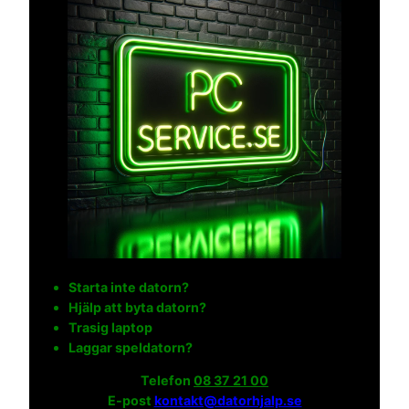
Starta inte datorn?
Hjälp att byta datorn?
Trasig laptop
Laggar speldatorn?
Telefon
08 37 21 00
E-post
kontakt@datorhjalp.se