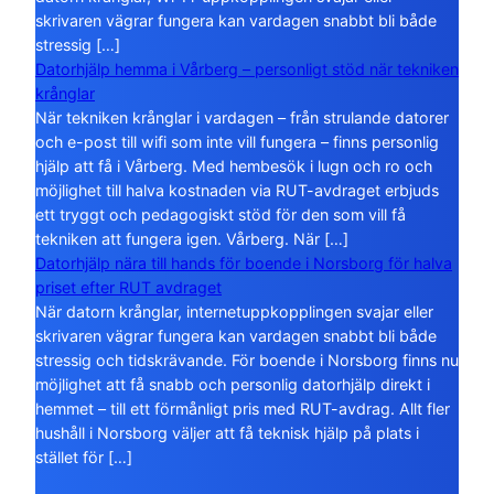
skrivaren vägrar fungera kan vardagen snabbt bli både
stressig […]
Datorhjälp hemma i Vårberg – personligt stöd när tekniken
krånglar
När tekniken krånglar i vardagen – från strulande datorer
och e-post till wifi som inte vill fungera – finns personlig
hjälp att få i Vårberg. Med hembesök i lugn och ro och
möjlighet till halva kostnaden via RUT-avdraget erbjuds
ett tryggt och pedagogiskt stöd för den som vill få
tekniken att fungera igen. Vårberg. När […]
Datorhjälp nära till hands för boende i Norsborg för halva
priset efter RUT avdraget
När datorn krånglar, internetuppkopplingen svajar eller
skrivaren vägrar fungera kan vardagen snabbt bli både
stressig och tidskrävande. För boende i Norsborg finns nu
möjlighet att få snabb och personlig datorhjälp direkt i
hemmet – till ett förmånligt pris med RUT-avdrag. Allt fler
hushåll i Norsborg väljer att få teknisk hjälp på plats i
stället för […]