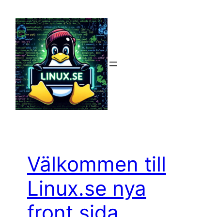
Hoppa
till
innehåll
Välkommen till
Linux.se nya
front sida.