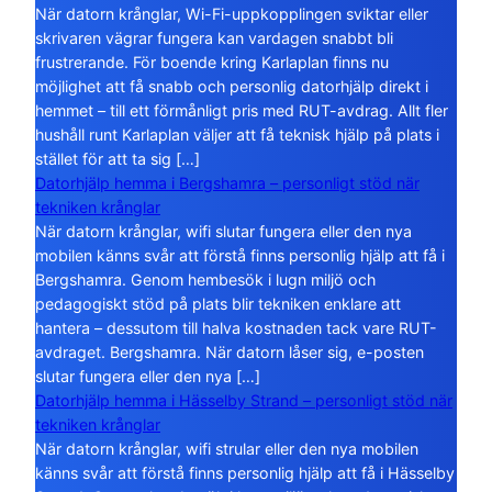
När datorn krånglar, Wi-Fi-uppkopplingen sviktar eller
skrivaren vägrar fungera kan vardagen snabbt bli
frustrerande. För boende kring Karlaplan finns nu
möjlighet att få snabb och personlig datorhjälp direkt i
hemmet – till ett förmånligt pris med RUT-avdrag. Allt fler
hushåll runt Karlaplan väljer att få teknisk hjälp på plats i
stället för att ta sig […]
Datorhjälp hemma i Bergshamra – personligt stöd när
tekniken krånglar
När datorn krånglar, wifi slutar fungera eller den nya
mobilen känns svår att förstå finns personlig hjälp att få i
Bergshamra. Genom hembesök i lugn miljö och
pedagogiskt stöd på plats blir tekniken enklare att
hantera – dessutom till halva kostnaden tack vare RUT-
avdraget. Bergshamra. När datorn låser sig, e-posten
slutar fungera eller den nya […]
Datorhjälp hemma i Hässelby Strand – personligt stöd när
tekniken krånglar
När datorn krånglar, wifi strular eller den nya mobilen
känns svår att förstå finns personlig hjälp att få i Hässelby