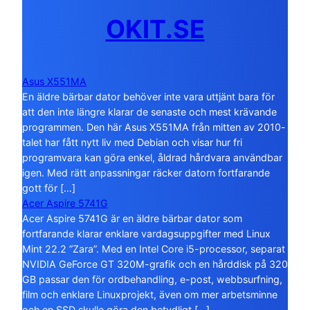
OKIT.SE
Asus X551MA
En äldre bärbar dator behöver inte vara uttjänt bara för
att den inte längre klarar de senaste och mest krävande
programmen. Den här Asus X551MA från mitten av 2010-
talet har fått nytt liv med Debian och visar hur fri
programvara kan göra enkel, åldrad hårdvara användbar
igen. Med rätt anpassningar räcker datorn fortfarande
gott för […]
Acer Aspire 5741G
Acer Aspire 5741G är en äldre bärbar dator som
fortfarande klarar enklare vardagsuppgifter med Linux
Mint 22.2 ”Zara”. Med en Intel Core i5-processor, separat
NVIDIA GeForce GT 320M-grafik och en hårddisk på 320
GB passar den för ordbehandling, e-post, webbsurfning,
film och enklare Linuxprojekt, även om mer arbetsminne
och en SSD skulle göra den betydligt […]