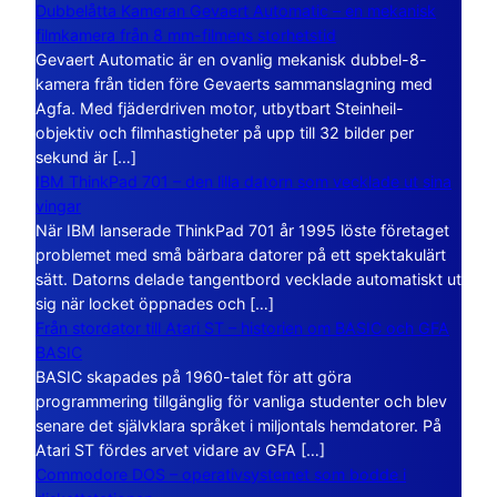
Dubbelåtta Kameran Gevaert Automatic – en mekanisk
filmkamera från 8 mm-filmens storhetstid
Gevaert Automatic är en ovanlig mekanisk dubbel-8-
kamera från tiden före Gevaerts sammanslagning med
Agfa. Med fjäderdriven motor, utbytbart Steinheil-
objektiv och filmhastigheter på upp till 32 bilder per
sekund är […]
IBM ThinkPad 701 – den lilla datorn som vecklade ut sina
vingar
När IBM lanserade ThinkPad 701 år 1995 löste företaget
problemet med små bärbara datorer på ett spektakulärt
sätt. Datorns delade tangentbord vecklade automatiskt ut
sig när locket öppnades och […]
Från stordator till Atari ST – historien om BASIC och GFA
BASIC
BASIC skapades på 1960-talet för att göra
programmering tillgänglig för vanliga studenter och blev
senare det självklara språket i miljontals hemdatorer. På
Atari ST fördes arvet vidare av GFA […]
Commodore DOS – operativsystemet som bodde i