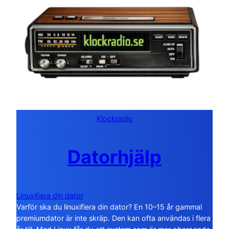
Klockradio
Datorhjälp
Linuxifiera din dator
Varför ska du linuxifiera din dator? En 10–15 år gammal
premiumdator är inte skräp. Den kan ofta användas i flera