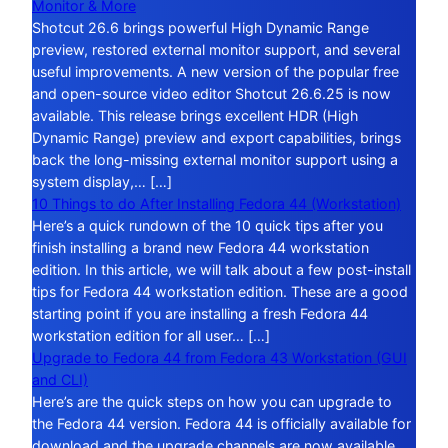
Monitor & More
Shotcut 26.6 brings powerful High Dynamic Range
preview, restored external monitor support, and several
useful improvements. A new version of the popular free
and open-source video editor Shotcut 26.6.25 is now
available. This release brings excellent HDR (High
Dynamic Range) preview and export capabilities, brings
back the long-missing external monitor support using a
system display,… […]
10 Things to do After Installing Fedora 44 (Workstation)
Here’s a quick rundown of the 10 quick tips after you
finish installing a brand new Fedora 44 workstation
edition. In this article, we will talk about a few post-install
tips for Fedora 44 workstation edition. These are a good
starting point if you are installing a fresh Fedora 44
workstation edition for all user… […]
Upgrade to Fedora 44 from Fedora 43 Workstation (GUI
and CLI)
Here’s are the quick steps on how you can upgrade to
the Fedora 44 version. Fedora 44 is officially available for
download and the upgrade channels are now available.