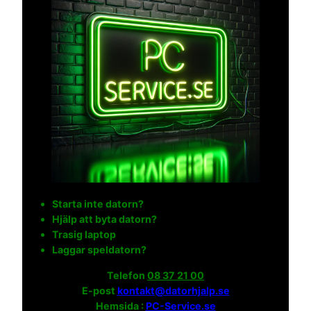
Starta inte datorn?
Hjälp att byta datorn?
Trasig laptop
Laggar speldatorn?
Telefon
08 37 21 00
E-post
kontakt@datorhjalp.se
Hemsida :
PC-Service.se