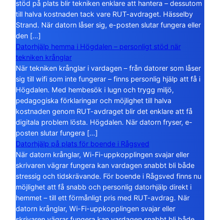
stöd på plats blir tekniken enklare att hantera – dessutom
till halva kostnaden tack vare RUT-avdraget. Hässelby
Strand. När datorn låser sig, e-posten slutar fungera eller
den […]
Datorhjälp hemma i Högdalen – personligt stöd när
tekniken krånglar
När tekniken krånglar i vardagen – från datorer som låser
sig till wifi som inte fungerar – finns personlig hjälp att få i
Högdalen. Med hembesök i lugn och trygg miljö,
pedagogiska förklaringar och möjlighet till halva
kostnaden genom RUT-avdraget blir det enklare att få
digitala problem lösta. Högdalen. När datorn fryser, e-
posten slutar fungera […]
Datorhjälp på plats för boende i Rågsved
När datorn krånglar, Wi-Fi-uppkopplingen svajar eller
skrivaren vägrar fungera kan vardagen snabbt bli både
stressig och tidskrävande. För boende i Rågsved finns nu
möjlighet att få snabb och personlig datorhjälp direkt i
hemmet – till ett förmånligt pris med RUT-avdrag. När
datorn krånglar, Wi-Fi-uppkopplingen svajar eller
skrivaren vägrar fungera kan vardagen snabbt bli både