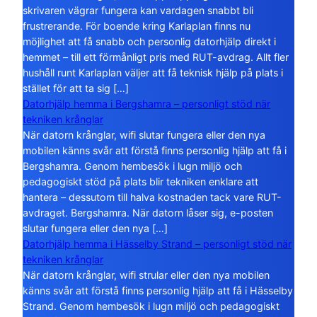
skrivaren vägrar fungera kan vardagen snabbt bli
frustrerande. För boende kring Karlaplan finns nu
möjlighet att få snabb och personlig datorhjälp direkt i
hemmet – till ett förmånligt pris med RUT-avdrag. Allt fler
hushåll runt Karlaplan väljer att få teknisk hjälp på plats i
stället för att ta sig […]
Datorhjälp hemma i Bergshamra – personligt stöd när
tekniken krånglar
När datorn krånglar, wifi slutar fungera eller den nya
mobilen känns svår att förstå finns personlig hjälp att få i
Bergshamra. Genom hembesök i lugn miljö och
pedagogiskt stöd på plats blir tekniken enklare att
hantera – dessutom till halva kostnaden tack vare RUT-
avdraget. Bergshamra. När datorn låser sig, e-posten
slutar fungera eller den nya […]
Datorhjälp hemma i Hässelby Strand – personligt stöd när
tekniken krånglar
När datorn krånglar, wifi strular eller den nya mobilen
känns svår att förstå finns personlig hjälp att få i Hässelby
Strand. Genom hembesök i lugn miljö och pedagogiskt