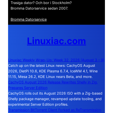
Trasiga dator? Och bor i Stockholm?
Bromma Datorservice sedan 2007.
Bromma Datorservice
Linuxiac.com
Linuxiac Weekly Wrap-Up: Week 32, 2026 (August 3 – 9)
Catch up on the latest Linux news: CachyOS August
2026, DietPi 10.6, KDE Plasma 6.7.4, IceWM 4.1, Wine
11.15, Mesa 26.2, KDE Linux nears Beta, and more.
CachyOS August 2026 Release Rewrites Shelly in Zig,
Prepares Server Edition
CachyOS rolls out its August 2026 ISO with a Zig-based
Shelly package manager, revamped update tooling, and
experimental Server Edition profiles.
Transmission BitTorrent Client Forked as ReTransmission