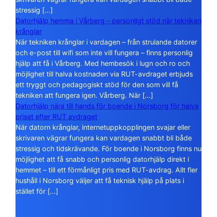
stressig […]
Datorhjälp hemma i Vårberg – personligt stöd när tekniken
krånglar
När tekniken krånglar i vardagen – från strulande datorer
och e-post till wifi som inte vill fungera – finns personlig
hjälp att få i Vårberg. Med hembesök i lugn och ro och
möjlighet till halva kostnaden via RUT-avdraget erbjuds
ett tryggt och pedagogiskt stöd för den som vill få
tekniken att fungera igen. Vårberg. När […]
Datorhjälp nära till hands för boende i Norsborg för halva
priset efter RUT avdraget
När datorn krånglar, internetuppkopplingen svajar eller
skrivaren vägrar fungera kan vardagen snabbt bli både
stressig och tidskrävande. För boende i Norsborg finns nu
möjlighet att få snabb och personlig datorhjälp direkt i
hemmet – till ett förmånligt pris med RUT-avdrag. Allt fler
hushåll i Norsborg väljer att få teknisk hjälp på plats i
stället för […]