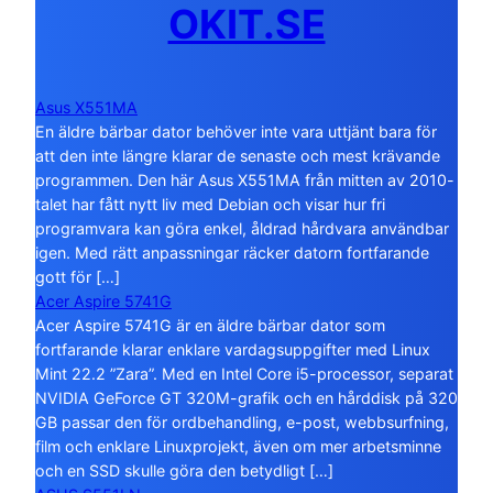
OKIT.SE
Asus X551MA
En äldre bärbar dator behöver inte vara uttjänt bara för
att den inte längre klarar de senaste och mest krävande
programmen. Den här Asus X551MA från mitten av 2010-
talet har fått nytt liv med Debian och visar hur fri
programvara kan göra enkel, åldrad hårdvara användbar
igen. Med rätt anpassningar räcker datorn fortfarande
gott för […]
Acer Aspire 5741G
Acer Aspire 5741G är en äldre bärbar dator som
fortfarande klarar enklare vardagsuppgifter med Linux
Mint 22.2 ”Zara”. Med en Intel Core i5-processor, separat
NVIDIA GeForce GT 320M-grafik och en hårddisk på 320
GB passar den för ordbehandling, e-post, webbsurfning,
film och enklare Linuxprojekt, även om mer arbetsminne
och en SSD skulle göra den betydligt […]