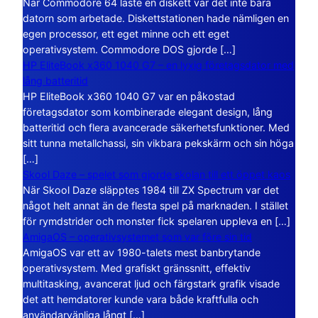
När Commodore 64 läste en diskett var det inte bara
datorn som arbetade. Diskettstationen hade nämligen en
egen processor, ett eget minne och ett eget
operativsystem. Commodore DOS gjorde […]
HP EliteBook x360 1040 G7 – en lyxig företagsdator med
lång batteritid
HP EliteBook x360 1040 G7 var en påkostad
företagsdator som kombinerade elegant design, lång
batteritid och flera avancerade säkerhetsfunktioner. Med
sitt tunna metallchassi, sin vikbara pekskärm och sin höga
[…]
Skool Daze – spelet som gjorde skolan till ett öppet kaos
När Skool Daze släpptes 1984 till ZX Spectrum var det
något helt annat än de flesta spel på marknaden. I stället
för rymdstrider och monster fick spelaren uppleva en […]
AmigaOS – operativsystemet som var före sin tid
AmigaOS var ett av 1980-talets mest banbrytande
operativsystem. Med grafiskt gränssnitt, effektiv
multitasking, avancerat ljud och färgstark grafik visade
det att hemdatorer kunde vara både kraftfulla och
användarvänliga långt […]