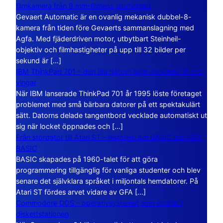
filmkamera från 8 mm-filmens storhetstid
Gevaert Automatic är en ovanlig mekanisk dubbel-8-
kamera från tiden före Gevaerts sammanslagning med
Agfa. Med fjäderdriven motor, utbytbart Steinheil-
objektiv och filmhastigheter på upp till 32 bilder per
sekund är […]
IBM ThinkPad 701 – den lilla datorn som vecklade ut sina
vingar
När IBM lanserade ThinkPad 701 år 1995 löste företaget
problemet med små bärbara datorer på ett spektakulärt
sätt. Datorns delade tangentbord vecklade automatiskt ut
sig när locket öppnades och […]
Från stordator till Atari ST – historien om BASIC och GFA
BASIC
BASIC skapades på 1960-talet för att göra
programmering tillgänglig för vanliga studenter och blev
senare det självklara språket i miljontals hemdatorer. På
Atari ST fördes arvet vidare av GFA […]
Commodore DOS – operativsystemet som bodde i
diskettstationen