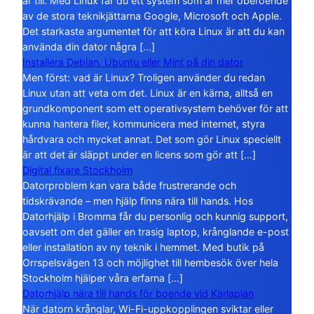
år till. Med Linux får du ett system som är mer oberoende
av de stora teknikjättarna Google, Microsoft och Apple.
Det starkaste argumentet för att köra Linux är att du kan
använda din dator några […]
Installera Debian, Ubuntu eller Mint på din dator
Men först: vad är Linux? Troligen använder du redan
Linux utan att veta om det. Linux är en kärna, alltså en
grundkomponent som ett operativsystem behöver för att
kunna hantera filer, kommunicera med internet, styra
hårdvara och mycket annat. Det som gör Linux speciellt
är att det är släppt under en licens som gör att […]
Digital fixare Stockholm
Datorproblem kan vara både frustrerande och
tidskrävande – men hjälp finns nära till hands. Hos
Datorhjälp i Bromma får du personlig och kunnig support,
oavsett om det gäller en trasig laptop, krånglande e-post
eller installation av ny teknik i hemmet. Med butik på
Orrspelsvägen 13 och möjlighet till hembesök över hela
Stockholm hjälper våra erfarna […]
Datorhjälp nära till hands för boende vid Karlaplan
När datorn krånglar, Wi-Fi-uppkopplingen sviktar eller