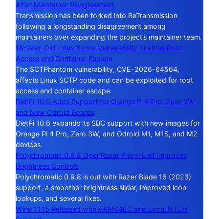
After Maintainer Disagreement
Transmission has been forked into ReTransmission
following a longstanding disagreement among
maintainers over expanding the project’s maintainer team.
18-Year-Old Linux Kernel Vulnerability Enables Root
Access and Container Escape
The SCTPhantom vulnerability, CVE-2026-64564,
affects Linux SCTP code and can be exploited for root
access and container escape.
DietPi 10.6 Adds Support for Orange Pi 4 Pro, Zero 3W,
and New Odroid Boards
DietPi 10.6 expands its SBC support with new images for
Orange Pi 4 Pro, Zero 3W, and Odroid M1, M1S, and M2
devices.
Polychromatic 0.9.8 OpenRazer Front-End Improves
Brightness Controls
Polychromatic 0.9.8 is out with Razer Blade 16 (2023)
support, a smoother brightness slider, improved icon
lookups, and several fixes.
Wine 11.15 Released with ARM64EC and Local NTLM