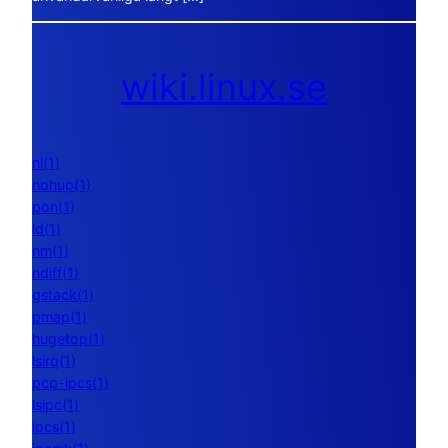
wiki.linux.se
nl(1)
nohup(1)
pon(1)
ld(1)
nm(1)
ndiff(1)
gstack(1)
pmap(1)
hugetop(1)
lsirq(1)
pcp-ipcs(1)
lsipc(1)
ipcs(1)