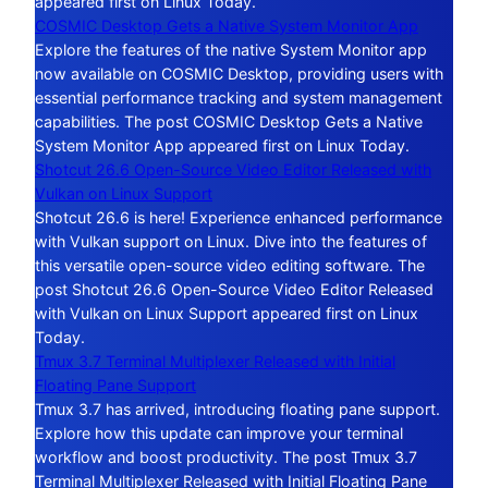
appeared first on Linux Today.
COSMIC Desktop Gets a Native System Monitor App
Explore the features of the native System Monitor app
now available on COSMIC Desktop, providing users with
essential performance tracking and system management
capabilities. The post COSMIC Desktop Gets a Native
System Monitor App appeared first on Linux Today.
Shotcut 26.6 Open-Source Video Editor Released with
Vulkan on Linux Support
Shotcut 26.6 is here! Experience enhanced performance
with Vulkan support on Linux. Dive into the features of
this versatile open-source video editing software. The
post Shotcut 26.6 Open-Source Video Editor Released
with Vulkan on Linux Support appeared first on Linux
Today.
Tmux 3.7 Terminal Multiplexer Released with Initial
Floating Pane Support
Tmux 3.7 has arrived, introducing floating pane support.
Explore how this update can improve your terminal
workflow and boost productivity. The post Tmux 3.7
Terminal Multiplexer Released with Initial Floating Pane