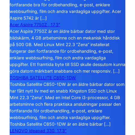
fortfarande bra för ordbehandling, e-post, enklare
webbsurfning, film och andra vardagliga uppgifter. Acer
Aspire 5742 är […]
Acer Aspire 7750Z , 17,3″
Acer Aspire 7750Z är en äldre bärbar dator med stor
bildskärm, 4 GB arbetsminne och en mekanisk hårddisk
på 500 GB. Med Linux Mint 22.3 ”Zena” installerat
fungerar den fortfarande för ordbehandling, e-post,
enklare webbsurfning, film och andra vardagliga
uppgifter. Ett framtida byte till SSD skulle dessutom kunna
göra datorn märkbart snabbare och mer responsiv. […]
TOSHIBA SATELLITE C850-1DW
Toshiba Satellite C850-1DW är en äldre bärbar dator som
har fått nytt liv med en snabb Kingston SSD och Linux
Mint 22.3 ”Zena”. Med en Intel Core i3-processor, 4 GB
arbetsminne och flera praktiska anslutningar passar den
fortfarande för ordbehandling, e-post, enklare
webbsurfning, film och andra vardagliga uppgifter.
Toshiba Satellite C850-1DW är en äldre bärbar […]
LENOVO ideapad 330, 17,3″