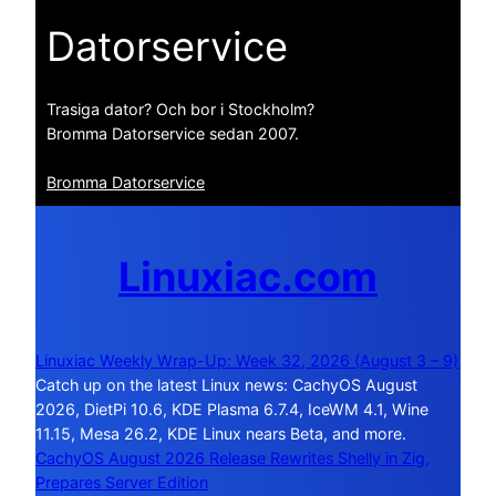
Datorservice
Trasiga dator? Och bor i Stockholm?
Bromma Datorservice sedan 2007.
Bromma Datorservice
Linuxiac.com
Linuxiac Weekly Wrap-Up: Week 32, 2026 (August 3 – 9)
Catch up on the latest Linux news: CachyOS August
2026, DietPi 10.6, KDE Plasma 6.7.4, IceWM 4.1, Wine
11.15, Mesa 26.2, KDE Linux nears Beta, and more.
CachyOS August 2026 Release Rewrites Shelly in Zig,
Prepares Server Edition