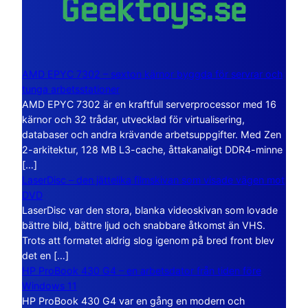
AMD EPYC 7302 – sexton kärnor byggda för servrar och
tunga arbetsstationer
AMD EPYC 7302 är en kraftfull serverprocessor med 16
kärnor och 32 trådar, utvecklad för virtualisering,
databaser och andra krävande arbetsuppgifter. Med Zen
2-arkitektur, 128 MB L3-cache, åttakanaligt DDR4-minne
[…]
LaserDisc – den jättelika filmskivan som visade vägen mot
DVD
LaserDisc var den stora, blanka videoskivan som lovade
bättre bild, bättre ljud och snabbare åtkomst än VHS.
Trots att formatet aldrig slog igenom på bred front blev
det en […]
HP ProBook 430 G4 – en arbetsdator från tiden före
Windows 11
HP ProBook 430 G4 var en gång en modern och