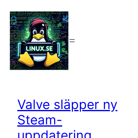
Hoppa
till
innehåll
Valve släpper ny
Steam-
uppdatering