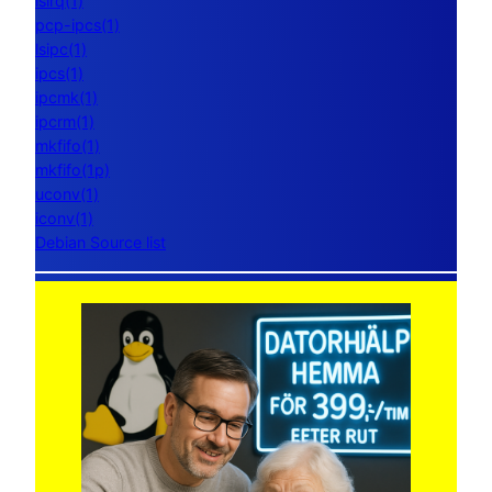
lsirq(1)
pcp-ipcs(1)
lsipc(1)
ipcs(1)
ipcmk(1)
ipcrm(1)
mkfifo(1)
mkfifo(1p)
uconv(1)
iconv(1)
Debian Source list