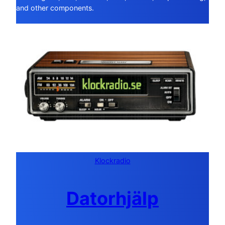
and other components.
Klockradio
Datorhjälp