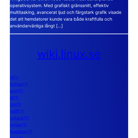
operativsystem. Med grafiskt gränssnitt, effektiv
multitasking, avancerat ljud och färgstark grafik visade
det att hemdatorer kunde vara både kraftfulla och
användarvänliga långt […]
wiki.linux.se
nl(1)
nohup(1)
pon(1)
ld(1)
nm(1)
ndiff(1)
gstack(1)
pmap(1)
hugetop(1)