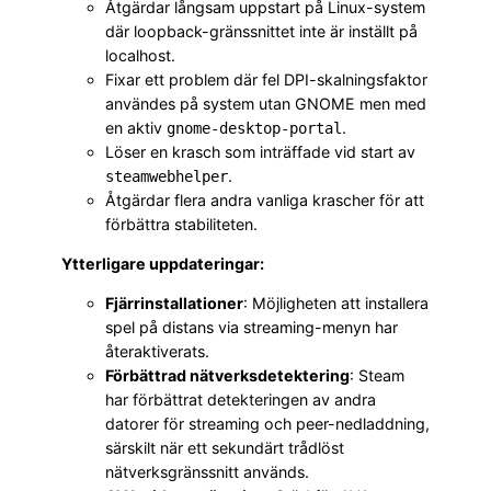
Åtgärdar långsam uppstart på Linux-system
där loopback-gränssnittet inte är inställt på
localhost.
Fixar ett problem där fel DPI-skalningsfaktor
användes på system utan GNOME men med
en aktiv
.
gnome-desktop-portal
Löser en krasch som inträffade vid start av
.
steamwebhelper
Åtgärdar flera andra vanliga krascher för att
förbättra stabiliteten.
Ytterligare uppdateringar:
Fjärrinstallationer
: Möjligheten att installera
spel på distans via streaming-menyn har
återaktiverats.
Förbättrad nätverksdetektering
: Steam
har förbättrat detekteringen av andra
datorer för streaming och peer-nedladdning,
särskilt när ett sekundärt trådlöst
nätverksgränssnitt används.