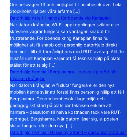
Orrspelsvägen 13 och möjlighet till hembesök över hela
Stockholm hjälper våra erfarna […]
Datorhjälp nära till hands för boende vid Karlaplan
När datorn krånglar, Wi-Fi-uppkopplingen sviktar eller
skrivaren vägrar fungera kan vardagen snabbt bli
frustrerande. För boende kring Karlaplan finns nu
möjlighet att få snabb och personlig datorhjälp direkt i
hemmet – till ett förmånligt pris med RUT-avdrag. Allt fler
hushåll runt Karlaplan väljer att få teknisk hjälp på plats i
stället för att ta sig […]
Datorhjälp hemma i Bergshamra – personligt stöd när
tekniken krånglar
När datorn krånglar, wifi slutar fungera eller den nya
mobilen känns svår att förstå finns personlig hjälp att få i
Bergshamra. Genom hembesök i lugn miljö och
pedagogiskt stöd på plats blir tekniken enklare att
hantera – dessutom till halva kostnaden tack vare RUT-
avdraget. Bergshamra. När datorn låser sig, e-posten
slutar fungera eller den nya […]
Datorhjälp hemma i Hässelby Strand – personligt stöd när