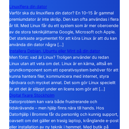
Linuxifiera din dator
Varför ska du linuxifiera din dator? En 10–15 år gammal
premiumdator är inte skräp. Den kan ofta användas i flera
år till. Med Linux får du ett system som är mer oberoende
av de stora teknikjättarna Google, Microsoft och Apple.
Det starkaste argumentet för att köra Linux är att du kan
använda din dator några […]
Installera Debian, Ubuntu eller Mint på din dator
Men först: vad är Linux? Troligen använder du redan
Linux utan att veta om det. Linux är en kärna, alltså en
grundkomponent som ett operativsystem behöver för att
kunna hantera filer, kommunicera med internet, styra
hårdvara och mycket annat. Det som gör Linux speciellt
är att det är släppt under en licens som gör att […]
Digital fixare Stockholm
Datorproblem kan vara både frustrerande och
tidskrävande – men hjälp finns nära till hands. Hos
Datorhjälp i Bromma får du personlig och kunnig support,
oavsett om det gäller en trasig laptop, krånglande e-post
eller installation av ny teknik i hemmet. Med butik på