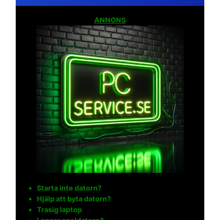
ANNONS
Starta inte datorn?
Hjälp att byta datorn?
Trasig laptop