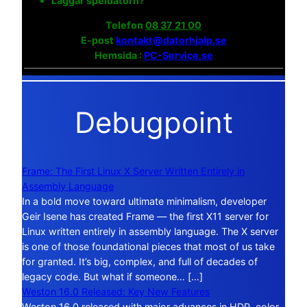
Laggar speldatorn?
Telefon
08 37 21 00
E-post
kontakt@datorhjalp.se
Hemsida :
PC-Service.se
Debugpoint
Frame: The First Linux X Server Written Entirely in
Assembly Language
In a bold move toward ultimate minimalism, developer
Geir Isene has created Frame — the first X11 server for
Linux written entirely in assembly language. The X server
is one of those foundational pieces that most of us take
for granted. It’s big, complex, and full of decades of
legacy code. But what if someone… […]
Weston 16.0 Released: Key New Features
Weston 16.0 released with major advances in HDR, color