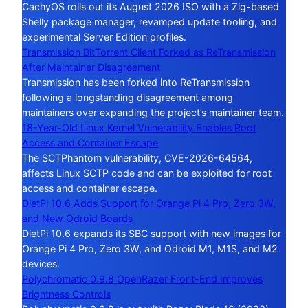
CachyOS rolls out its August 2026 ISO with a Zig-based
Shelly package manager, revamped update tooling, and
experimental Server Edition profiles.
Transmission BitTorrent Client Forked as ReTransmission
After Maintainer Disagreement
Transmission has been forked into ReTransmission
following a longstanding disagreement among
maintainers over expanding the project’s maintainer team.
18-Year-Old Linux Kernel Vulnerability Enables Root
Access and Container Escape
The SCTPhantom vulnerability, CVE-2026-64564,
affects Linux SCTP code and can be exploited for root
access and container escape.
DietPi 10.6 Adds Support for Orange Pi 4 Pro, Zero 3W,
and New Odroid Boards
DietPi 10.6 expands its SBC support with new images for
Orange Pi 4 Pro, Zero 3W, and Odroid M1, M1S, and M2
devices.
Polychromatic 0.9.8 OpenRazer Front-End Improves
Brightness Controls