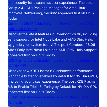
and security for a seamless user experience. The post
Shelly 2.4.1 GUI Package Manager for Arch Linux
Improves Networking, Security appeared first on Linux
Today.
Coreboot 26.06 Adds Early Intel Nova Lake and AMD
Strix Halo Support
Discover the latest features in Coreboot 26.06, including
early support for Intel Nova Lake and AMD Strix Halo.
Upgrade your system today! The post Coreboot 26.06
Adds Early Intel Nova Lake and AMD Strix Halo Support
appeared first on Linux Today.
KDE Plasma 6.8 to Enable Triple Buffering by Default for
NVIDIA GPUs
Discover how KDE Plasma 6.8 enhances performance
with triple buffering enabled by default for NVIDIA GPUs,
improving your visual experience. The post KDE Plasma
6.8 to Enable Triple Buffering by Default for NVIDIA GPUs
appeared first on Linux Today.
7 Best Free and Open Source Terminal-Based Serial
Terminals