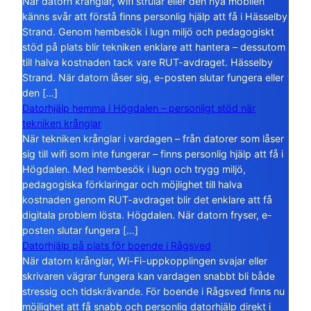
När datorn krånglar, wifi strular eller den nya mobilen
känns svår att förstå finns personlig hjälp att få i Hässelby
Strand. Genom hembesök i lugn miljö och pedagogiskt
stöd på plats blir tekniken enklare att hantera – dessutom
till halva kostnaden tack vare RUT-avdraget. Hässelby
Strand. När datorn låser sig, e-posten slutar fungera eller
den […]
Datorhjälp hemma i Högdalen – personligt stöd när
tekniken krånglar
När tekniken krånglar i vardagen – från datorer som låser
sig till wifi som inte fungerar – finns personlig hjälp att få i
Högdalen. Med hembesök i lugn och trygg miljö,
pedagogiska förklaringar och möjlighet till halva
kostnaden genom RUT-avdraget blir det enklare att få
digitala problem lösta. Högdalen. När datorn fryser, e-
posten slutar fungera […]
Datorhjälp på plats för boende i Rågsved
När datorn krånglar, Wi-Fi-uppkopplingen svajar eller
skrivaren vägrar fungera kan vardagen snabbt bli både
stressig och tidskrävande. För boende i Rågsved finns nu
möjlighet att få snabb och personlig datorhjälp direkt i