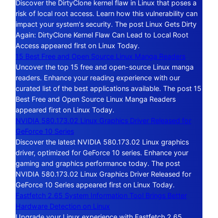
Discover the DirtyClone kernel flaw in Linux that poses a
risk of local root access. Learn how this vulnerability can
impact your system's security. The post Linux Gets Dirty
Again: DirtyClone Kernel Flaw Can Lead to Local Root
Access appeared first on Linux Today.
15 Best Free and Open Source Linux Manga Readers
Uncover the top 15 free and open-source Linux manga
readers. Enhance your reading experience with our
curated list of the best applications available. The post 15
Best Free and Open Source Linux Manga Readers
appeared first on Linux Today.
NVIDIA 580.173.02 Linux Graphics Driver Released for
GeForce 10 Series
Discover the latest NVIDIA 580.173.02 Linux graphics
driver, optimized for GeForce 10 series. Enhance your
gaming and graphics performance today. The post
NVIDIA 580.173.02 Linux Graphics Driver Released for
GeForce 10 Series appeared first on Linux Today.
Fastfetch 2.65 System Information Tool Brings Better
Hardware Detection on Linux
Upgrade your Linux experience with Fastfetch 2.65,