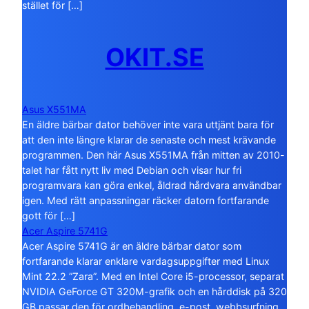
stället för […]
OKIT.SE
Asus X551MA
En äldre bärbar dator behöver inte vara uttjänt bara för
att den inte längre klarar de senaste och mest krävande
programmen. Den här Asus X551MA från mitten av 2010-
talet har fått nytt liv med Debian och visar hur fri
programvara kan göra enkel, åldrad hårdvara användbar
igen. Med rätt anpassningar räcker datorn fortfarande
gott för […]
Acer Aspire 5741G
Acer Aspire 5741G är en äldre bärbar dator som
fortfarande klarar enklare vardagsuppgifter med Linux
Mint 22.2 ”Zara”. Med en Intel Core i5-processor, separat
NVIDIA GeForce GT 320M-grafik och en hårddisk på 320
GB passar den för ordbehandling, e-post, webbsurfning,