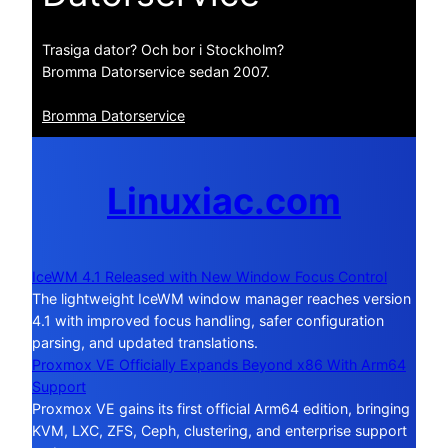
Trasiga dator? Och bor i Stockholm?
Bromma Datorservice sedan 2007.
Bromma Datorservice
Linuxiac.com
IceWM 4.1 Released with New Window Focus Control
The lightweight IceWM window manager reaches version
4.1 with improved focus handling, safer configuration
parsing, and updated translations.
Proxmox VE Officially Expands Beyond x86 With Arm64
Support
Proxmox VE gains its first official Arm64 edition, bringing
KVM, LXC, ZFS, Ceph, clustering, and enterprise support