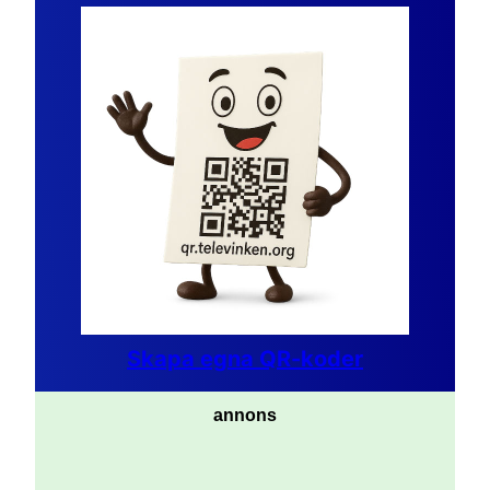
Skapa egna QR-koder
annons