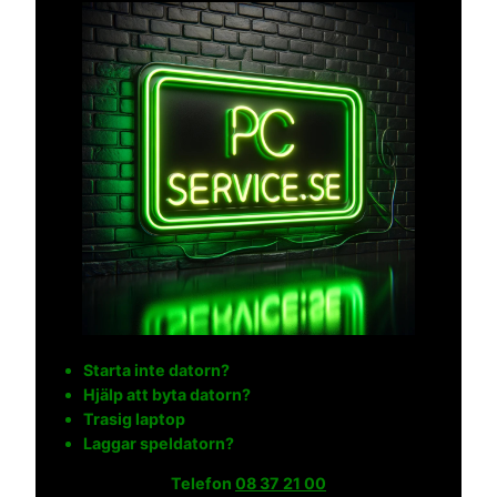
Starta inte datorn?
Hjälp att byta datorn?
Trasig laptop
Laggar speldatorn?
Telefon
08 37 21 00