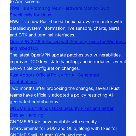
to Arm servers.
HWall Is a Promising New Hardware Monitor Built
Specifically for Linux
HWall is a new Rust-based Linux hardware monitor with
detailed system information, live sensors, charts, alerts,
and GTK and terminal interfaces.
OpenVPN 2.7.6 Released with Security Fixes for Windows
and mbedTLS
The latest OpenVPN update patches two vulnerabilities,
improves DCO key-state handling, and introduces several
user-visible configuration changes.
Rust Adopts Official Policy for AI-Generated
Contributions
Two months after proposing the changes, several Rust
teams have officially adopted a policy restricting AI-
generated contributions.
GNOME 50.4 Brings GDM Security Fixes and Better
Display Handling
GNOME 50.4 is now available with security
improvements for GDM and GLib, along with fixes for
GNOME Shell, Mutter, GVfs, and more.