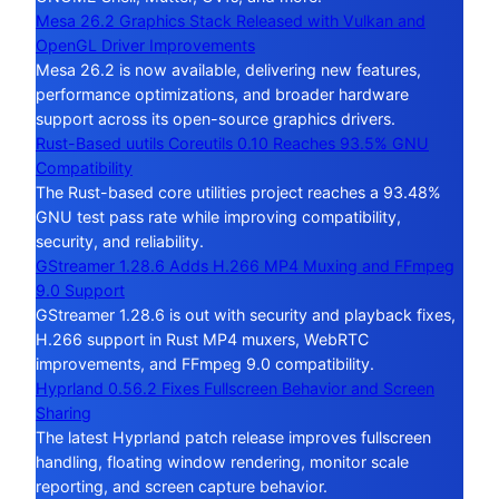
Mesa 26.2 Graphics Stack Released with Vulkan and
OpenGL Driver Improvements
Mesa 26.2 is now available, delivering new features,
performance optimizations, and broader hardware
support across its open-source graphics drivers.
Rust-Based uutils Coreutils 0.10 Reaches 93.5% GNU
Compatibility
The Rust-based core utilities project reaches a 93.48%
GNU test pass rate while improving compatibility,
security, and reliability.
GStreamer 1.28.6 Adds H.266 MP4 Muxing and FFmpeg
9.0 Support
GStreamer 1.28.6 is out with security and playback fixes,
H.266 support in Rust MP4 muxers, WebRTC
improvements, and FFmpeg 9.0 compatibility.
Hyprland 0.56.2 Fixes Fullscreen Behavior and Screen
Sharing
The latest Hyprland patch release improves fullscreen
handling, floating window rendering, monitor scale
reporting, and screen capture behavior.