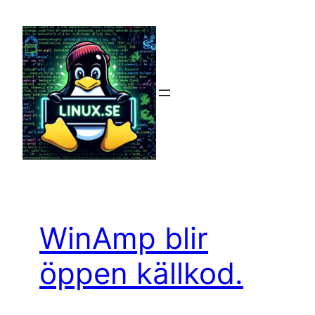
Hoppa
till
innehåll
WinAmp blir
öppen källkod.