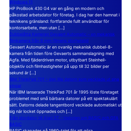
Windows 11
HP ProBook 430 G4 var en gång en modern och
påkostad arbetsdator för företag. I dag har den hamnat i
teknikens gränsland: fortfarande fullt användbar för
kontorsarbete, men utan […]
Dubbelåtta Kameran Gevaert Automatic – en mekanisk
filmkamera från 8 mm-filmens storhetstid
Gevaert Automatic är en ovanlig mekanisk dubbel-8-
kamera från tiden före Gevaerts sammanslagning med
Agfa. Med fjäderdriven motor, utbytbart Steinheil-
objektiv och filmhastigheter på upp till 32 bilder per
sekund är […]
IBM ThinkPad 701 – den lilla datorn som vecklade ut sina
vingar
När IBM lanserade ThinkPad 701 år 1995 löste företaget
problemet med små bärbara datorer på ett spektakulärt
sätt. Datorns delade tangentbord vecklade automatiskt ut
sig när locket öppnades och […]
Från stordator till Atari ST – historien om BASIC och GFA
BASIC
BASIC skapades på 1960-talet för att göra