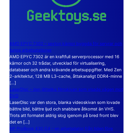
AMD EPYC 7302 – sexton kärnor byggda för servrar och
tunga arbetsstationer
AMD EPYC 7302 är en kraftfull serverprocessor med 16
kärnor och 32 trådar, utvecklad för virtualisering,
databaser och andra krävande arbetsuppgifter. Med Zen
2-arkitektur, 128 MB L3-cache, åttakanaligt DDR4-minne
[…]
LaserDisc – den jättelika filmskivan som visade vägen mot
DVD
LaserDisc var den stora, blanka videoskivan som lovade
bättre bild, bättre ljud och snabbare åtkomst än VHS.
Trots att formatet aldrig slog igenom på bred front blev
det en […]
HP ProBook 430 G4 – en arbetsdator från tiden före