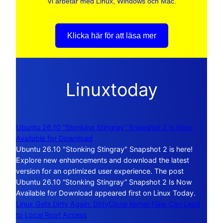
Vi arbetar med Linux, Windows och Mac.
Klicka här för att läsa mer
Linuxtoday
Ubuntu 26.10 “Stonking Stingray” Snapshot 2 Is Now
Available for Download
Ubuntu 26.10 "Stonking Stingray" Snapshot 2 is here!
Explore new enhancements and download the latest
version for an optimized user experience. The post
Ubuntu 26.10 “Stonking Stingray” Snapshot 2 Is Now
Available for Download appeared first on Linux Today.
Linux Gets Dirty Again: DirtyClone Kernel Flaw Can Lead
to Local Root Access