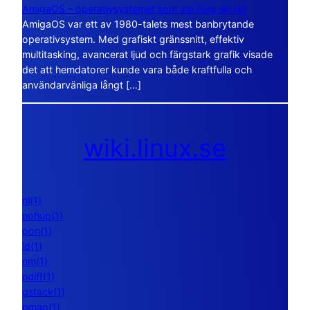
AmigaOS – operativsystemet som var före sin tid
AmigaOS var ett av 1980-talets mest banbrytande
operativsystem. Med grafiskt gränssnitt, effektiv
multitasking, avancerat ljud och färgstark grafik visade
det att hemdatorer kunde vara både kraftfulla och
användarvänliga långt […]
wiki.linux.se
nl(1)
nohup(1)
pon(1)
ld(1)
nm(1)
ndiff(1)
gstack(1)
pmap(1)