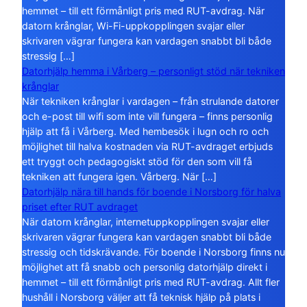
hemmet – till ett förmånligt pris med RUT-avdrag. När
datorn krånglar, Wi-Fi-uppkopplingen svajar eller
skrivaren vägrar fungera kan vardagen snabbt bli både
stressig […]
Datorhjälp hemma i Vårberg – personligt stöd när tekniken
krånglar
När tekniken krånglar i vardagen – från strulande datorer
och e-post till wifi som inte vill fungera – finns personlig
hjälp att få i Vårberg. Med hembesök i lugn och ro och
möjlighet till halva kostnaden via RUT-avdraget erbjuds
ett tryggt och pedagogiskt stöd för den som vill få
tekniken att fungera igen. Vårberg. När […]
Datorhjälp nära till hands för boende i Norsborg för halva
priset efter RUT avdraget
När datorn krånglar, internetuppkopplingen svajar eller
skrivaren vägrar fungera kan vardagen snabbt bli både
stressig och tidskrävande. För boende i Norsborg finns nu
möjlighet att få snabb och personlig datorhjälp direkt i
hemmet – till ett förmånligt pris med RUT-avdrag. Allt fler
hushåll i Norsborg väljer att få teknisk hjälp på plats i