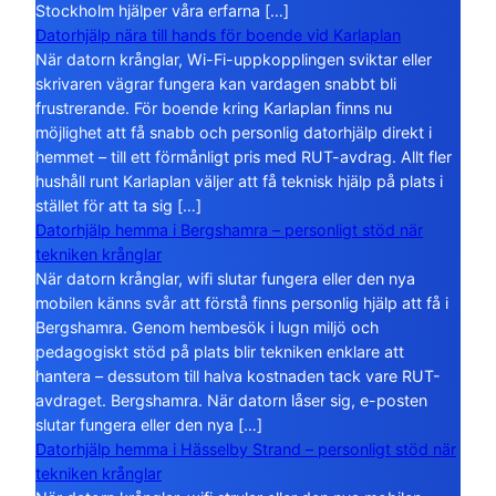
Stockholm hjälper våra erfarna […]
Datorhjälp nära till hands för boende vid Karlaplan
När datorn krånglar, Wi-Fi-uppkopplingen sviktar eller
skrivaren vägrar fungera kan vardagen snabbt bli
frustrerande. För boende kring Karlaplan finns nu
möjlighet att få snabb och personlig datorhjälp direkt i
hemmet – till ett förmånligt pris med RUT-avdrag. Allt fler
hushåll runt Karlaplan väljer att få teknisk hjälp på plats i
stället för att ta sig […]
Datorhjälp hemma i Bergshamra – personligt stöd när
tekniken krånglar
När datorn krånglar, wifi slutar fungera eller den nya
mobilen känns svår att förstå finns personlig hjälp att få i
Bergshamra. Genom hembesök i lugn miljö och
pedagogiskt stöd på plats blir tekniken enklare att
hantera – dessutom till halva kostnaden tack vare RUT-
avdraget. Bergshamra. När datorn låser sig, e-posten
slutar fungera eller den nya […]
Datorhjälp hemma i Hässelby Strand – personligt stöd när
tekniken krånglar