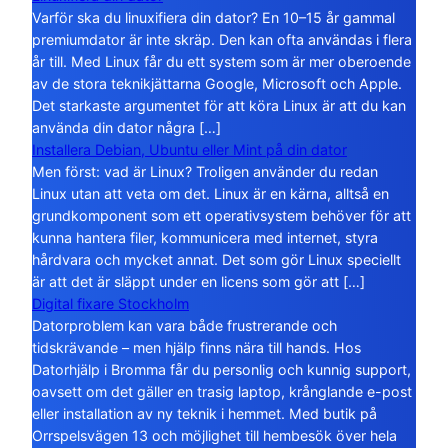
Varför ska du linuxifiera din dator? En 10–15 år gammal
premiumdator är inte skräp. Den kan ofta användas i flera
år till. Med Linux får du ett system som är mer oberoende
av de stora teknikjättarna Google, Microsoft och Apple.
Det starkaste argumentet för att köra Linux är att du kan
använda din dator några […]
Installera Debian, Ubuntu eller Mint på din dator
Men först: vad är Linux? Troligen använder du redan
Linux utan att veta om det. Linux är en kärna, alltså en
grundkomponent som ett operativsystem behöver för att
kunna hantera filer, kommunicera med internet, styra
hårdvara och mycket annat. Det som gör Linux speciellt
är att det är släppt under en licens som gör att […]
Digital fixare Stockholm
Datorproblem kan vara både frustrerande och
tidskrävande – men hjälp finns nära till hands. Hos
Datorhjälp i Bromma får du personlig och kunnig support,
oavsett om det gäller en trasig laptop, krånglande e-post
eller installation av ny teknik i hemmet. Med butik på
Orrspelsvägen 13 och möjlighet till hembesök över hela