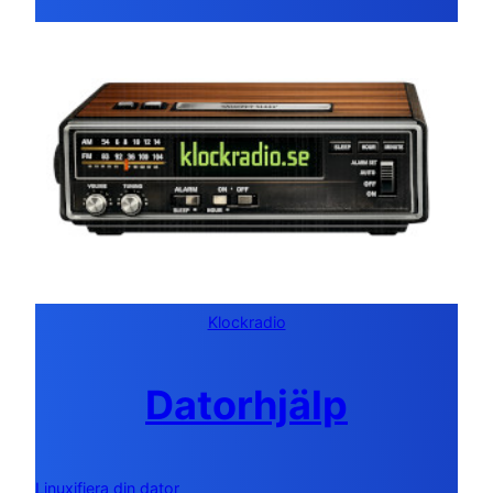
Klockradio
Datorhjälp
Linuxifiera din dator