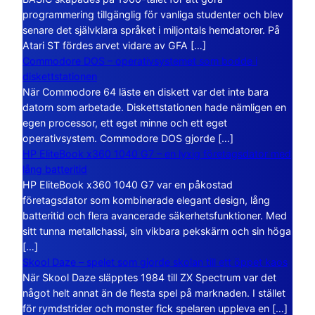
programmering tillgänglig för vanliga studenter och blev
senare det självklara språket i miljontals hemdatorer. På
Atari ST fördes arvet vidare av GFA […]
Commodore DOS – operativsystemet som bodde i
diskettstationen
När Commodore 64 läste en diskett var det inte bara
datorn som arbetade. Diskettstationen hade nämligen en
egen processor, ett eget minne och ett eget
operativsystem. Commodore DOS gjorde […]
HP EliteBook x360 1040 G7 – en lyxig företagsdator med
lång batteritid
HP EliteBook x360 1040 G7 var en påkostad
företagsdator som kombinerade elegant design, lång
batteritid och flera avancerade säkerhetsfunktioner. Med
sitt tunna metallchassi, sin vikbara pekskärm och sin höga
[…]
Skool Daze – spelet som gjorde skolan till ett öppet kaos
När Skool Daze släpptes 1984 till ZX Spectrum var det
något helt annat än de flesta spel på marknaden. I stället
för rymdstrider och monster fick spelaren uppleva en […]