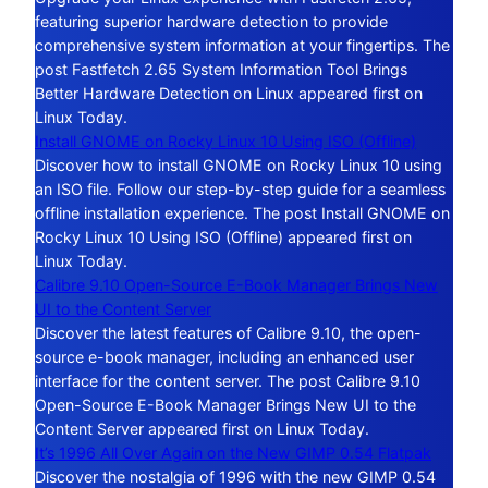
featuring superior hardware detection to provide
comprehensive system information at your fingertips. The
post Fastfetch 2.65 System Information Tool Brings
Better Hardware Detection on Linux appeared first on
Linux Today.
Install GNOME on Rocky Linux 10 Using ISO (Offline)
Discover how to install GNOME on Rocky Linux 10 using
an ISO file. Follow our step-by-step guide for a seamless
offline installation experience. The post Install GNOME on
Rocky Linux 10 Using ISO (Offline) appeared first on
Linux Today.
Calibre 9.10 Open-Source E-Book Manager Brings New
UI to the Content Server
Discover the latest features of Calibre 9.10, the open-
source e-book manager, including an enhanced user
interface for the content server. The post Calibre 9.10
Open-Source E-Book Manager Brings New UI to the
Content Server appeared first on Linux Today.
It’s 1996 All Over Again on the New GIMP 0.54 Flatpak
Discover the nostalgia of 1996 with the new GIMP 0.54