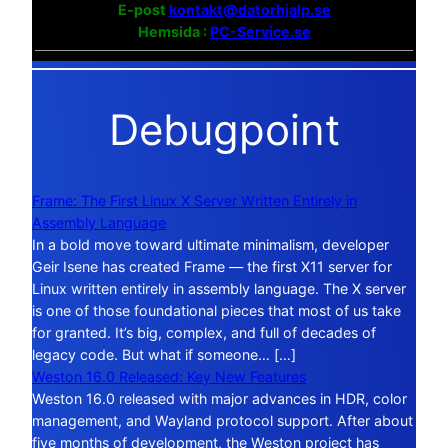
E-post
kontakt@datorhjalp.se
Hemsida :
PC-Service.se
Debugpoint
Frame: The First Linux X Server Written Entirely in
Assembly Language
In a bold move toward ultimate minimalism, developer
Geir Isene has created Frame — the first X11 server for
Linux written entirely in assembly language. The X server
is one of those foundational pieces that most of us take
for granted. It’s big, complex, and full of decades of
legacy code. But what if someone… […]
Weston 16.0 Released: Key New Features
Weston 16.0 released with major advances in HDR, color
management, and Wayland protocol support. After about
five months of development, the Weston project has