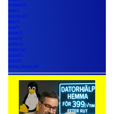
hugetop(1)
lsirq(1)
pcp-ipcs(1)
lsipc(1)
ipcs(1)
ipcmk(1)
ipcrm(1)
mkfifo(1)
mkfifo(1p)
uconv(1)
iconv(1)
Debian Source list