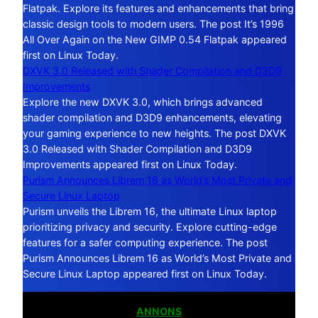
Flatpak. Explore its features and enhancements that bring
classic design tools to modern users. The post It’s 1996
All Over Again on the New GIMP 0.54 Flatpak appeared
first on Linux Today.
DXVK 3.0 Released with Shader Compilation and D3D9
Improvements
Explore the new DXVK 3.0, which brings advanced
shader compilation and D3D9 enhancements, elevating
your gaming experience to new heights. The post DXVK
3.0 Released with Shader Compilation and D3D9
Improvements appeared first on Linux Today.
Purism Announces Librem 16 as World’s Most Private and
Secure Linux Laptop
Purism unveils the Librem 16, the ultimate Linux laptop
prioritizing privacy and security. Explore cutting-edge
features for a safer computing experience. The post
Purism Announces Librem 16 as World’s Most Private and
Secure Linux Laptop appeared first on Linux Today.
ANNONS