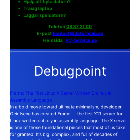
Hjälp att byta datorn?
Trasig laptop
Laggar speldatorn?
Telefon
08 37 21 00
E-post
kontakt@datorhjalp.se
Hemsida :
PC-Service.se
Debugpoint
Frame: The First Linux X Server Written Entirely in
Assembly Language
In a bold move toward ultimate minimalism, developer
Geir Isene has created Frame — the first X11 server for
Linux written entirely in assembly language. The X server
is one of those foundational pieces that most of us take
for granted. It’s big, complex, and full of decades of