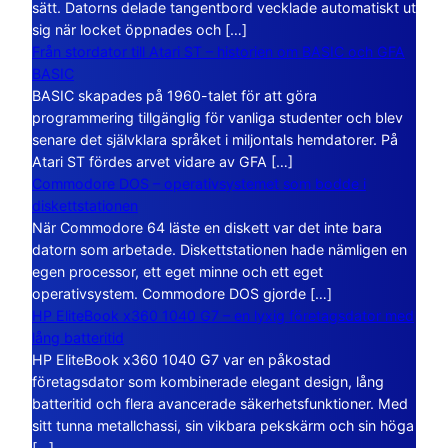
sätt. Datorns delade tangentbord vecklade automatiskt ut
sig när locket öppnades och […]
Från stordator till Atari ST – historien om BASIC och GFA
BASIC
BASIC skapades på 1960-talet för att göra
programmering tillgänglig för vanliga studenter och blev
senare det självklara språket i miljontals hemdatorer. På
Atari ST fördes arvet vidare av GFA […]
Commodore DOS – operativsystemet som bodde i
diskettstationen
När Commodore 64 läste en diskett var det inte bara
datorn som arbetade. Diskettstationen hade nämligen en
egen processor, ett eget minne och ett eget
operativsystem. Commodore DOS gjorde […]
HP EliteBook x360 1040 G7 – en lyxig företagsdator med
lång batteritid
HP EliteBook x360 1040 G7 var en påkostad
företagsdator som kombinerade elegant design, lång
batteritid och flera avancerade säkerhetsfunktioner. Med
sitt tunna metallchassi, sin vikbara pekskärm och sin höga
[…]