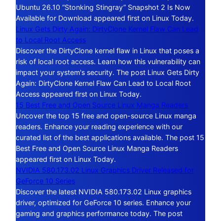
Ubuntu 26.10 “Stonking Stingray” Snapshot 2 Is Now
Available for Download appeared first on Linux Today.
Linux Gets Dirty Again: DirtyClone Kernel Flaw Can Lead
to Local Root Access
Discover the DirtyClone kernel flaw in Linux that poses a
risk of local root access. Learn how this vulnerability can
impact your system's security. The post Linux Gets Dirty
Again: DirtyClone Kernel Flaw Can Lead to Local Root
Access appeared first on Linux Today.
15 Best Free and Open Source Linux Manga Readers
Uncover the top 15 free and open-source Linux manga
readers. Enhance your reading experience with our
curated list of the best applications available. The post 15
Best Free and Open Source Linux Manga Readers
appeared first on Linux Today.
NVIDIA 580.173.02 Linux Graphics Driver Released for
GeForce 10 Series
Discover the latest NVIDIA 580.173.02 Linux graphics
driver, optimized for GeForce 10 series. Enhance your
gaming and graphics performance today. The post