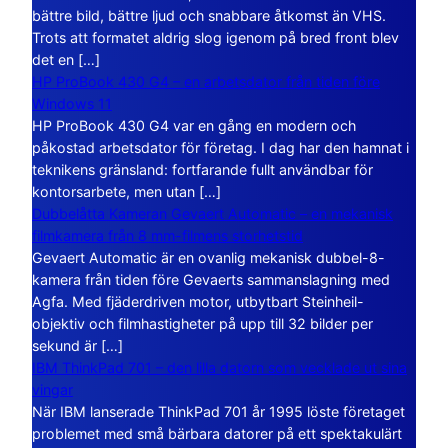
bättre bild, bättre ljud och snabbare åtkomst än VHS.
Trots att formatet aldrig slog igenom på bred front blev
det en […]
HP ProBook 430 G4 – en arbetsdator från tiden före
Windows 11
HP ProBook 430 G4 var en gång en modern och
påkostad arbetsdator för företag. I dag har den hamnat i
teknikens gränsland: fortfarande fullt användbar för
kontorsarbete, men utan […]
Dubbelåtta Kameran Gevaert Automatic – en mekanisk
filmkamera från 8 mm-filmens storhetstid
Gevaert Automatic är en ovanlig mekanisk dubbel-8-
kamera från tiden före Gevaerts sammanslagning med
Agfa. Med fjäderdriven motor, utbytbart Steinheil-
objektiv och filmhastigheter på upp till 32 bilder per
sekund är […]
IBM ThinkPad 701 – den lilla datorn som vecklade ut sina
vingar
När IBM lanserade ThinkPad 701 år 1995 löste företaget
problemet med små bärbara datorer på ett spektakulärt