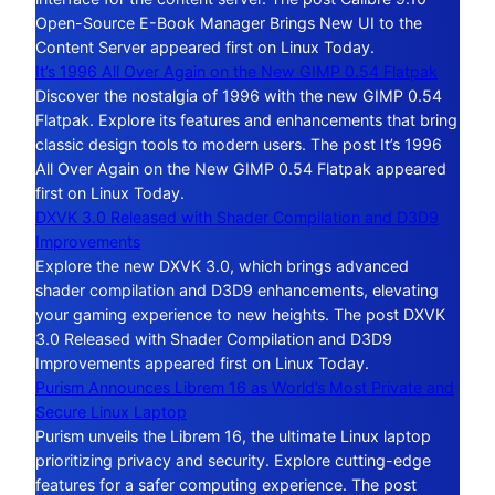
Open-Source E-Book Manager Brings New UI to the
Content Server appeared first on Linux Today.
It’s 1996 All Over Again on the New GIMP 0.54 Flatpak
Discover the nostalgia of 1996 with the new GIMP 0.54
Flatpak. Explore its features and enhancements that bring
classic design tools to modern users. The post It’s 1996
All Over Again on the New GIMP 0.54 Flatpak appeared
first on Linux Today.
DXVK 3.0 Released with Shader Compilation and D3D9
Improvements
Explore the new DXVK 3.0, which brings advanced
shader compilation and D3D9 enhancements, elevating
your gaming experience to new heights. The post DXVK
3.0 Released with Shader Compilation and D3D9
Improvements appeared first on Linux Today.
Purism Announces Librem 16 as World’s Most Private and
Secure Linux Laptop
Purism unveils the Librem 16, the ultimate Linux laptop
prioritizing privacy and security. Explore cutting-edge
features for a safer computing experience. The post