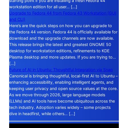
starting point if you are installing a fresh Fedora 44
workstation edition for all user… […]
Upgrade to Fedora 44 from Fedora 43 Workstation (GUI
and CLI)
Here’s are the quick steps on how you can upgrade to
the Fedora 44 version. Fedora 44 is officially available for
download and the upgrade channels are now available.
This release brings the latest and greatest GNOME 50
desktop for workstation editions, refinements to KDE
Plasma desktop and more updates. If you are trying to…
[…]
Future of AI in Ubuntu: Thoughtful Integration via Snap
Canonical is bringing thoughtful, local-first AI to Ubuntu –
enhancing accessibility, enabling intelligent agents, and
keeping user privacy and open source values at the core.
As we move through 2026, large language models
(LLMs) and AI tools have become ubiquitous across the
tech industry. Adoption varies widely – some projects
dive in headfirst, while others… […]