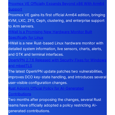
Proxmox VE Officially Expands Beyond x86 With Arm64
Support
Proxmox VE gains its first official Arm64 edition, bringing
KVM, LXC, ZFS, Ceph, clustering, and enterprise support
to Arm servers.
HWall Is a Promising New Hardware Monitor Built
Specifically for Linux
HWall is a new Rust-based Linux hardware monitor with
detailed system information, live sensors, charts, alerts,
and GTK and terminal interfaces.
OpenVPN 2.7.6 Released with Security Fixes for Windows
and mbedTLS
The latest OpenVPN update patches two vulnerabilities,
improves DCO key-state handling, and introduces several
user-visible configuration changes.
Rust Adopts Official Policy for AI-Generated
Contributions
Two months after proposing the changes, several Rust
teams have officially adopted a policy restricting AI-
generated contributions.