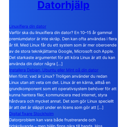
Datorhjälp
Linuxifiera din dator
Varför ska du linuxifiera din dator? En 10–15 år gammal
premiumdator är inte skräp. Den kan ofta användas i flera
år till. Med Linux får du ett system som är mer oberoende
av de stora teknikjättarna Google, Microsoft och Apple.
Det starkaste argumentet för att köra Linux är att du kan
använda din dator några […]
Installera Debian, Ubuntu eller Mint på din dator
Men först: vad är Linux? Troligen använder du redan
Linux utan att veta om det. Linux är en kärna, alltså en
grundkomponent som ett operativsystem behöver för att
kunna hantera filer, kommunicera med internet, styra
hårdvara och mycket annat. Det som gör Linux speciellt
är att det är släppt under en licens som gör att […]
Digital fixare Stockholm
Datorproblem kan vara både frustrerande och
tidskrävande – men hjälp finns nära till hands. Hos