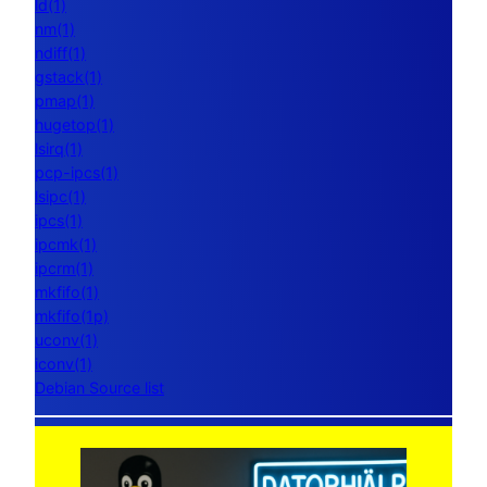
ld(1)
nm(1)
ndiff(1)
gstack(1)
pmap(1)
hugetop(1)
lsirq(1)
pcp-ipcs(1)
lsipc(1)
ipcs(1)
ipcmk(1)
ipcrm(1)
mkfifo(1)
mkfifo(1p)
uconv(1)
iconv(1)
Debian Source list