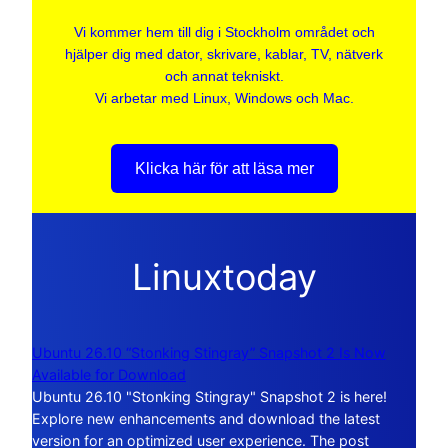
Vi kommer hem till dig i Stockholm området och
hjälper dig med dator, skrivare, kablar, TV, nätverk
och annat tekniskt.
Vi arbetar med Linux, Windows och Mac.
Klicka här för att läsa mer
Linuxtoday
Ubuntu 26.10 “Stonking Stingray” Snapshot 2 Is Now
Available for Download
Ubuntu 26.10 "Stonking Stingray" Snapshot 2 is here!
Explore new enhancements and download the latest
version for an optimized user experience. The post