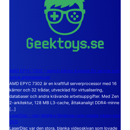
AMD EPYC 7302 – sexton kärnor byggda för servrar och
tunga arbetsstationer
AMD EPYC 7302 är en kraftfull serverprocessor med 16
kärnor och 32 trådar, utvecklad för virtualisering,
databaser och andra krävande arbetsuppgifter. Med Zen
2-arkitektur, 128 MB L3-cache, åttakanaligt DDR4-minne
[…]
LaserDisc – den jättelika filmskivan som visade vägen mot
DVD
LaserDisc var den stora, blanka videoskivan som lovade