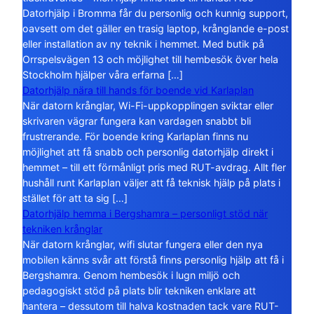
Datorhjälp i Bromma får du personlig och kunnig support,
oavsett om det gäller en trasig laptop, krånglande e-post
eller installation av ny teknik i hemmet. Med butik på
Orrspelsvägen 13 och möjlighet till hembesök över hela
Stockholm hjälper våra erfarna […]
Datorhjälp nära till hands för boende vid Karlaplan
När datorn krånglar, Wi-Fi-uppkopplingen sviktar eller
skrivaren vägrar fungera kan vardagen snabbt bli
frustrerande. För boende kring Karlaplan finns nu
möjlighet att få snabb och personlig datorhjälp direkt i
hemmet – till ett förmånligt pris med RUT-avdrag. Allt fler
hushåll runt Karlaplan väljer att få teknisk hjälp på plats i
stället för att ta sig […]
Datorhjälp hemma i Bergshamra – personligt stöd när
tekniken krånglar
När datorn krånglar, wifi slutar fungera eller den nya
mobilen känns svår att förstå finns personlig hjälp att få i
Bergshamra. Genom hembesök i lugn miljö och
pedagogiskt stöd på plats blir tekniken enklare att
hantera – dessutom till halva kostnaden tack vare RUT-