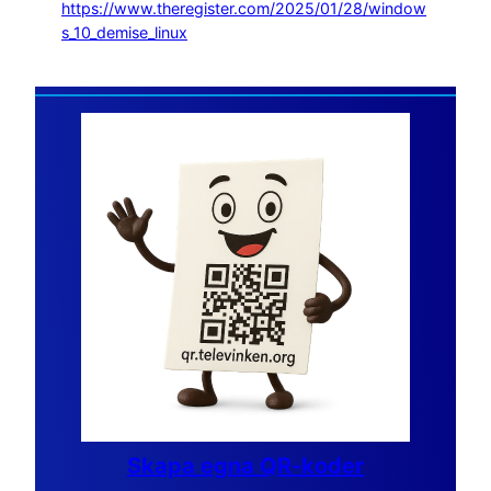
https://www.theregister.com/2025/01/28/window
s_10_demise_linux
Skapa egna QR-koder