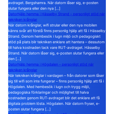
avdraget. Bergshamra. När datorn låser sig, e-posten
slutar fungera eller den nya […]
Datorhjälp hemma i Hässelby Strand – personligt stöd när
tekniken krånglar
När datorn krånglar, wifi strular eller den nya mobilen
känns svår att förstå finns personlig hjälp att få i Hässelby
Strand. Genom hembesök i lugn miljö och pedagogiskt
stöd på plats blir tekniken enklare att hantera – dessutom
till halva kostnaden tack vare RUT-avdraget. Hässelby
Strand. När datorn låser sig, e-posten slutar fungera eller
den […]
Datorhjälp hemma i Högdalen – personligt stöd när
tekniken krånglar
När tekniken krånglar i vardagen – från datorer som låser
sig till wifi som inte fungerar – finns personlig hjälp att få i
Högdalen. Med hembesök i lugn och trygg miljö,
pedagogiska förklaringar och möjlighet till halva
kostnaden genom RUT-avdraget blir det enklare att få
digitala problem lösta. Högdalen. När datorn fryser, e-
posten slutar fungera […]