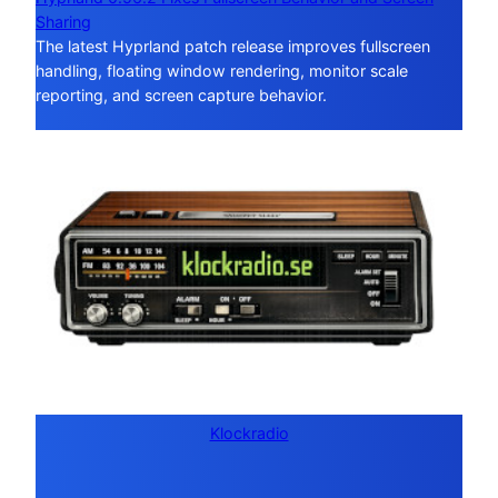
Sharing
The latest Hyprland patch release improves fullscreen
handling, floating window rendering, monitor scale
reporting, and screen capture behavior.
Klockradio