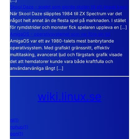
Skool Daze – spelet som gjorde skolan till ett öppet kaos
När Skool Daze släpptes 1984 till ZX Spectrum var det
något helt annat än de flesta spel på marknaden. I stället
för rymdstrider och monster fick spelaren uppleva en […]
AmigaOS – operativsystemet som var före sin tid
AmigaOS var ett av 1980-talets mest banbrytande
operativsystem. Med grafiskt gränssnitt, effektiv
multitasking, avancerat ljud och färgstark grafik visade
det att hemdatorer kunde vara både kraftfulla och
användarvänliga långt […]
wiki.linux.se
nl(1)
nohup(1)
pon(1)