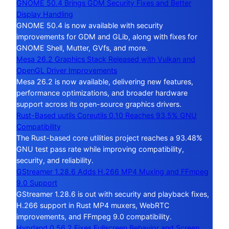
GNOME 50.4 Brings GDM Security Fixes and Better
Display Handling
GNOME 50.4 is now available with security
improvements for GDM and GLib, along with fixes for
GNOME Shell, Mutter, GVfs, and more.
Mesa 26.2 Graphics Stack Released with Vulkan and
OpenGL Driver Improvements
Mesa 26.2 is now available, delivering new features,
performance optimizations, and broader hardware
support across its open-source graphics drivers.
Rust-Based uutils Coreutils 0.10 Reaches 93.5% GNU
Compatibility
The Rust-based core utilities project reaches a 93.48%
GNU test pass rate while improving compatibility,
security, and reliability.
GStreamer 1.28.6 Adds H.266 MP4 Muxing and FFmpeg
9.0 Support
GStreamer 1.28.6 is out with security and playback fixes,
H.266 support in Rust MP4 muxers, WebRTC
improvements, and FFmpeg 9.0 compatibility.
Hyprland 0.56.2 Fixes Fullscreen Behavior and Screen