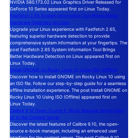
NVIDIA 580.173.02 Linux Graphics Driver Released for
GeForce 10 Series appeared first on Linux Today.
Fastfetch 2.65 System Information Tool Brings Better
Hardware Detection on Linux
Upgrade your Linux experience with Fastfetch 2.65,
featuring superior hardware detection to provide
comprehensive system information at your fingertips. The
post Fastfetch 2.65 System Information Tool Brings
Better Hardware Detection on Linux appeared first on
Linux Today.
Install GNOME on Rocky Linux 10 Using ISO (Offline)
Discover how to install GNOME on Rocky Linux 10 using
an ISO file. Follow our step-by-step guide for a seamless
offline installation experience. The post Install GNOME on
Rocky Linux 10 Using ISO (Offline) appeared first on
Linux Today.
Calibre 9.10 Open-Source E-Book Manager Brings New
UI to the Content Server
Discover the latest features of Calibre 9.10, the open-
source e-book manager, including an enhanced user
interface for the content server. The post Calibre 9.10