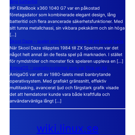
lång batteritid
HP EliteBook x360 1040 G7 var en påkostad
företagsdator som kombinerade elegant design, lång
batteritid och flera avancerade säkerhetsfunktioner. Med
sitt tunna metallchassi, sin vikbara pekskärm och sin höga
[…]
Skool Daze – spelet som gjorde skolan till ett öppet kaos
När Skool Daze släpptes 1984 till ZX Spectrum var det
något helt annat än de flesta spel på marknaden. I stället
för rymdstrider och monster fick spelaren uppleva en […]
AmigaOS – operativsystemet som var före sin tid
AmigaOS var ett av 1980-talets mest banbrytande
operativsystem. Med grafiskt gränssnitt, effektiv
multitasking, avancerat ljud och färgstark grafik visade
det att hemdatorer kunde vara både kraftfulla och
användarvänliga långt […]
wiki.linux.se