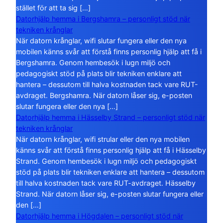
stället för att ta sig […]
Datorhjälp hemma i Bergshamra – personligt stöd när
tekniken krånglar
När datorn krånglar, wifi slutar fungera eller den nya
mobilen känns svår att förstå finns personlig hjälp att få i
Bergshamra. Genom hembesök i lugn miljö och
pedagogiskt stöd på plats blir tekniken enklare att
hantera – dessutom till halva kostnaden tack vare RUT-
avdraget. Bergshamra. När datorn låser sig, e-posten
slutar fungera eller den nya […]
Datorhjälp hemma i Hässelby Strand – personligt stöd när
tekniken krånglar
När datorn krånglar, wifi strular eller den nya mobilen
känns svår att förstå finns personlig hjälp att få i Hässelby
Strand. Genom hembesök i lugn miljö och pedagogiskt
stöd på plats blir tekniken enklare att hantera – dessutom
till halva kostnaden tack vare RUT-avdraget. Hässelby
Strand. När datorn låser sig, e-posten slutar fungera eller
den […]
Datorhjälp hemma i Högdalen – personligt stöd när