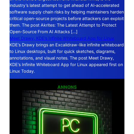
industry’s latest attempt to get ahead of AI‑accelerated
software supply chain risks by helping maintainers harden
critical open-source projects before attackers can exploit
them. The post Akrites: The Latest Attempt to Protect
Open-Source From AI Attacks […]
Meet Drawy, KDE’s Infinite Whiteboard App for Linux
KDE’s Drawy brings an Excalidraw-like infinite whiteboard
to Linux desktops, built for quick sketches, diagrams,
annotations, and visual notes. The post Meet Drawy,
KDE’s Infinite Whiteboard App for Linux appeared first on
Linux Today.
ANNONS