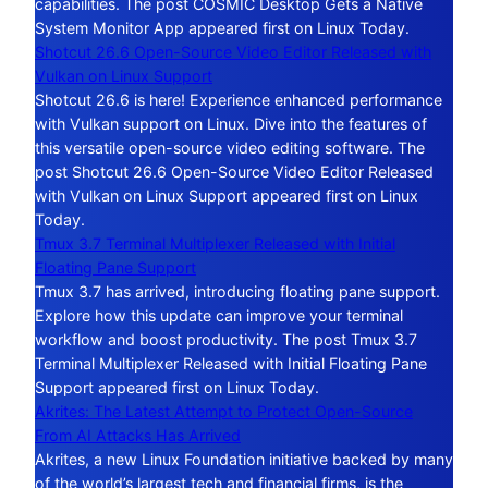
capabilities. The post COSMIC Desktop Gets a Native
System Monitor App appeared first on Linux Today.
Shotcut 26.6 Open-Source Video Editor Released with
Vulkan on Linux Support
Shotcut 26.6 is here! Experience enhanced performance
with Vulkan support on Linux. Dive into the features of
this versatile open-source video editing software. The
post Shotcut 26.6 Open-Source Video Editor Released
with Vulkan on Linux Support appeared first on Linux
Today.
Tmux 3.7 Terminal Multiplexer Released with Initial
Floating Pane Support
Tmux 3.7 has arrived, introducing floating pane support.
Explore how this update can improve your terminal
workflow and boost productivity. The post Tmux 3.7
Terminal Multiplexer Released with Initial Floating Pane
Support appeared first on Linux Today.
Akrites: The Latest Attempt to Protect Open-Source
From AI Attacks Has Arrived
Akrites, a new Linux Foundation initiative backed by many
of the world’s largest tech and financial firms, is the