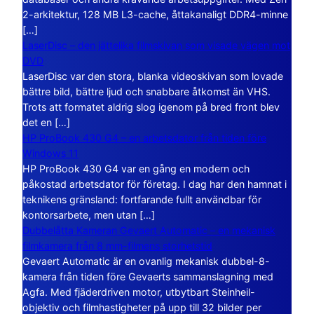
2-arkitektur, 128 MB L3-cache, åttakanaligt DDR4-minne
[…]
LaserDisc – den jättelika filmskivan som visade vägen mot
DVD
LaserDisc var den stora, blanka videoskivan som lovade
bättre bild, bättre ljud och snabbare åtkomst än VHS.
Trots att formatet aldrig slog igenom på bred front blev
det en […]
HP ProBook 430 G4 – en arbetsdator från tiden före
Windows 11
HP ProBook 430 G4 var en gång en modern och
påkostad arbetsdator för företag. I dag har den hamnat i
teknikens gränsland: fortfarande fullt användbar för
kontorsarbete, men utan […]
Dubbelåtta Kameran Gevaert Automatic – en mekanisk
filmkamera från 8 mm-filmens storhetstid
Gevaert Automatic är en ovanlig mekanisk dubbel-8-
kamera från tiden före Gevaerts sammanslagning med
Agfa. Med fjäderdriven motor, utbytbart Steinheil-
objektiv och filmhastigheter på upp till 32 bilder per