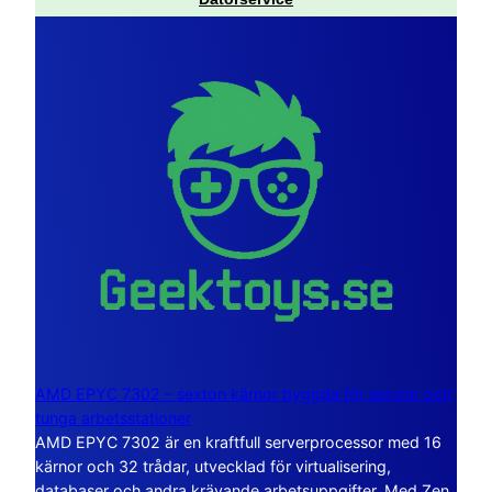
AMD EPYC 7302 – sexton kärnor byggda för servrar och
tunga arbetsstationer
AMD EPYC 7302 är en kraftfull serverprocessor med 16
kärnor och 32 trådar, utvecklad för virtualisering,
databaser och andra krävande arbetsuppgifter. Med Zen