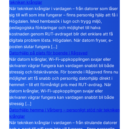
tekniken krånglar
När tekniken krånglar i vardagen – från datorer som låser
sig till wifi som inte fungerar – finns personlig hjälp att få i
Högdalen. Med hembesök i lugn och trygg miljö,
pedagogiska förklaringar och möjlighet till halva
kostnaden genom RUT-avdraget blir det enklare att få
digitala problem lösta. Högdalen. När datorn fryser, e-
posten slutar fungera […]
Datorhjälp på plats för boende i Rågsved
När datorn krånglar, Wi-Fi-uppkopplingen svajar eller
skrivaren vägrar fungera kan vardagen snabbt bli både
stressig och tidskrävande. För boende i Rågsved finns nu
möjlighet att få snabb och personlig datorhjälp direkt i
hemmet – till ett förmånligt pris med RUT-avdrag. När
datorn krånglar, Wi-Fi-uppkopplingen svajar eller
skrivaren vägrar fungera kan vardagen snabbt bli både
stressig […]
Datorhjälp hemma i Vårberg – personligt stöd när tekniken
krånglar
När tekniken krånglar i vardagen – från strulande datorer
och e-post till wifi som inte vill fungera – finns personlig