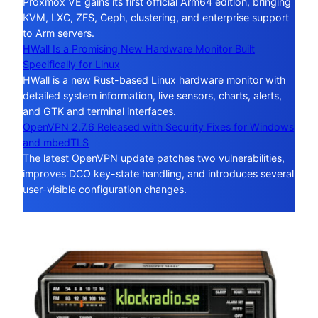
Proxmox VE gains its first official Arm64 edition, bringing
KVM, LXC, ZFS, Ceph, clustering, and enterprise support
to Arm servers.
HWall Is a Promising New Hardware Monitor Built
Specifically for Linux
HWall is a new Rust-based Linux hardware monitor with
detailed system information, live sensors, charts, alerts,
and GTK and terminal interfaces.
OpenVPN 2.7.6 Released with Security Fixes for Windows
and mbedTLS
The latest OpenVPN update patches two vulnerabilities,
improves DCO key-state handling, and introduces several
user-visible configuration changes.