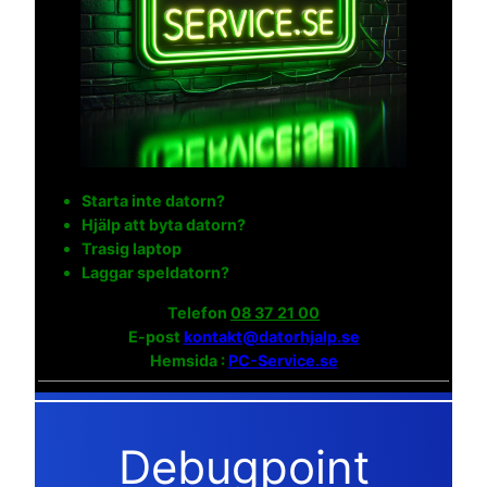
Starta inte datorn?
Hjälp att byta datorn?
Trasig laptop
Laggar speldatorn?
Telefon
08 37 21 00
E-post
kontakt@datorhjalp.se
Hemsida :
PC-Service.se
Debugpoint