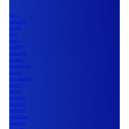
nl(1)
nohup(1)
pon(1)
ld(1)
nm(1)
ndiff(1)
gstack(1)
pmap(1)
hugetop(1)
lsirq(1)
pcp-ipcs(1)
lsipc(1)
ipcs(1)
ipcmk(1)
ipcrm(1)
mkfifo(1)
mkfifo(1p)
uconv(1)