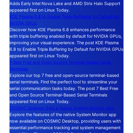
Adds Early Intel Nova Lake and AMD Strix Halo Support
appeared first on Linux Today.
KDE Plasma 6.8 to Enable Triple Buffering by Default for
NVIDIA GPUs
Discover how KDE Plasma 6.8 enhances performance
with triple buffering enabled by default for NVIDIA GPUs,
improving your visual experience. The post KDE Plasma
6.8 to Enable Triple Buffering by Default for NVIDIA GPUs
appeared first on Linux Today.
7 Best Free and Open Source Terminal-Based Serial
Terminals
Explore our top 7 free and open-source terminal-based
serial terminals. Find the perfect tool to streamline your
serial communication tasks today. The post 7 Best Free
and Open Source Terminal-Based Serial Terminals
appeared first on Linux Today.
COSMIC Desktop Gets a Native System Monitor App
Explore the features of the native System Monitor app
now available on COSMIC Desktop, providing users with
essential performance tracking and system management