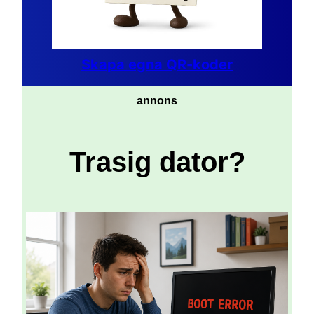
Skapa egna QR-koder
annons
Trasig dator?