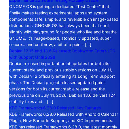
Experimental Software Testing Actually Usable
GNOME OS is getting a dedicated “Test Center” that
finally makes testing experimental apps and system
components safe, simple, and reversible on image-based
distributions. GNOME OS has always been that cool,
slightly wild playground for people who live and breathe
GNOME. It’s image-based, atomically updated, super
secure… and until now, a bit of a pain… […]
Debian 12.15 and 13.6 Released: Bookworm Enters LTS
with Support Until 2028
Debian released important point updates for both its
current stable and previous stable versions on July 11,
with Debian 12 officially entering its Long Term Support
phase. The Debian project released updated point
versions for both its current stable release and the
previous one on July 11, 2026. Debian 13.6 delivers 124
stability fixes and… […]
KDE Frameworks 6.28.0 Released: Key Features
KDE Frameworks 6.28.0 Released with Android Calendar
Plugin, New Barcode Support, and KIO Improvements.
KDE has released Frameworks 6.28.0, the latest monthly