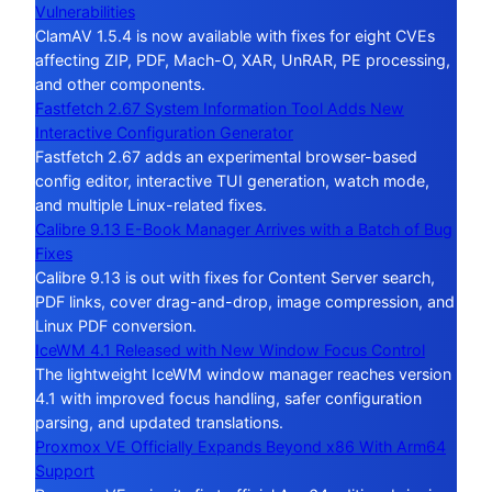
Vulnerabilities
ClamAV 1.5.4 is now available with fixes for eight CVEs
affecting ZIP, PDF, Mach-O, XAR, UnRAR, PE processing,
and other components.
Fastfetch 2.67 System Information Tool Adds New
Interactive Configuration Generator
Fastfetch 2.67 adds an experimental browser-based
config editor, interactive TUI generation, watch mode,
and multiple Linux-related fixes.
Calibre 9.13 E-Book Manager Arrives with a Batch of Bug
Fixes
Calibre 9.13 is out with fixes for Content Server search,
PDF links, cover drag-and-drop, image compression, and
Linux PDF conversion.
IceWM 4.1 Released with New Window Focus Control
The lightweight IceWM window manager reaches version
4.1 with improved focus handling, safer configuration
parsing, and updated translations.
Proxmox VE Officially Expands Beyond x86 With Arm64
Support