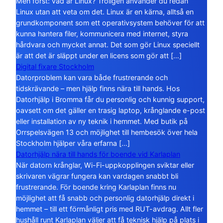
Men först: vad är Linux? Troligen använder du redan
Linux utan att veta om det. Linux är en kärna, alltså en
grundkomponent som ett operativsystem behöver för att
kunna hantera filer, kommunicera med internet, styra
hårdvara och mycket annat. Det som gör Linux speciellt
är att det är släppt under en licens som gör att […]
Digital fixare Stockholm
Datorproblem kan vara både frustrerande och
tidskrävande – men hjälp finns nära till hands. Hos
Datorhjälp i Bromma får du personlig och kunnig support,
oavsett om det gäller en trasig laptop, krånglande e-post
eller installation av ny teknik i hemmet. Med butik på
Orrspelsvägen 13 och möjlighet till hembesök över hela
Stockholm hjälper våra erfarna […]
Datorhjälp nära till hands för boende vid Karlaplan
När datorn krånglar, Wi-Fi-uppkopplingen sviktar eller
skrivaren vägrar fungera kan vardagen snabbt bli
frustrerande. För boende kring Karlaplan finns nu
möjlighet att få snabb och personlig datorhjälp direkt i
hemmet – till ett förmånligt pris med RUT-avdrag. Allt fler
hushåll runt Karlaplan väljer att få teknisk hjälp på plats i