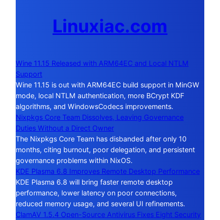
Linuxiac.com
Wine 11.15 Released with ARM64EC and Local NTLM
Support
Wine 11.15 is out with ARM64EC build support in MinGW
mode, local NTLM authentication, more BCrypt KDF
algorithms, and WindowsCodecs improvements.
Nixpkgs Core Team Dissolves, Leaving Governance
Duties Without a Direct Owner
The Nixpkgs Core Team has disbanded after only 10
months, citing burnout, poor delegation, and persistent
governance problems within NixOS.
KDE Plasma 6.8 Improves Remote Desktop Performance
KDE Plasma 6.8 will bring faster remote desktop
performance, lower latency on poor connections,
reduced memory usage, and several UI refinements.
ClamAV 1.5.4 Open-Source Antivirus Fixes Eight Security