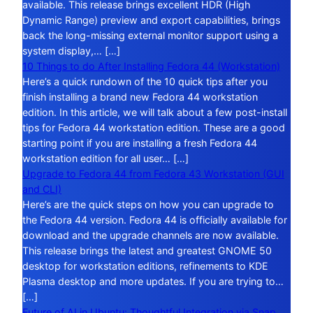
available. This release brings excellent HDR (High
Dynamic Range) preview and export capabilities, brings
back the long-missing external monitor support using a
system display,… […]
10 Things to do After Installing Fedora 44 (Workstation)
Here’s a quick rundown of the 10 quick tips after you
finish installing a brand new Fedora 44 workstation
edition. In this article, we will talk about a few post-install
tips for Fedora 44 workstation edition. These are a good
starting point if you are installing a fresh Fedora 44
workstation edition for all user… […]
Upgrade to Fedora 44 from Fedora 43 Workstation (GUI
and CLI)
Here’s are the quick steps on how you can upgrade to
the Fedora 44 version. Fedora 44 is officially available for
download and the upgrade channels are now available.
This release brings the latest and greatest GNOME 50
desktop for workstation editions, refinements to KDE
Plasma desktop and more updates. If you are trying to…
[…]
Future of AI in Ubuntu: Thoughtful Integration via Snap