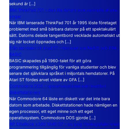
sekund är […]
IBM ThinkPad 701 – den lilla datorn som vecklade ut sina
vingar
När IBM lanserade ThinkPad 701 år 1995 löste företaget
problemet med små bärbara datorer på ett spektakulärt
sätt. Datorns delade tangentbord vecklade automatiskt ut
sig när locket öppnades och […]
Från stordator till Atari ST – historien om BASIC och GFA
BASIC
BASIC skapades på 1960-talet för att göra
programmering tillgänglig för vanliga studenter och blev
senare det självklara språket i miljontals hemdatorer. På
Atari ST fördes arvet vidare av GFA […]
Commodore DOS – operativsystemet som bodde i
diskettstationen
När Commodore 64 läste en diskett var det inte bara
datorn som arbetade. Diskettstationen hade nämligen en
egen processor, ett eget minne och ett eget
operativsystem. Commodore DOS gjorde […]
HP EliteBook x360 1040 G7 – en lyxig företagsdator med