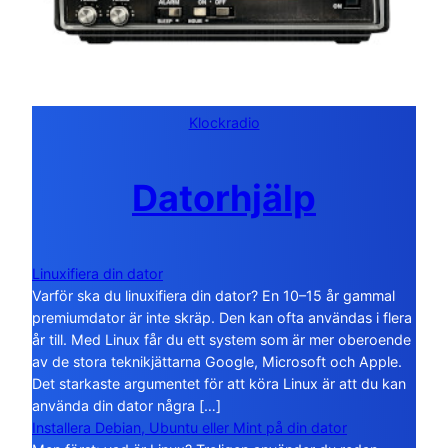
Klockradio
Datorhjälp
Linuxifiera din dator
Varför ska du linuxifiera din dator? En 10–15 år gammal
premiumdator är inte skräp. Den kan ofta användas i flera
år till. Med Linux får du ett system som är mer oberoende
av de stora teknikjättarna Google, Microsoft och Apple.
Det starkaste argumentet för att köra Linux är att du kan
använda din dator några […]
Installera Debian, Ubuntu eller Mint på din dator