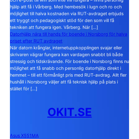
hjälp att få i Vårberg. Med hembesök i lugn och ro och
möjlighet till halva kostnaden via RUT-avdraget erbjuds
ett tryggt och pedagogiskt stöd för den som vill få
tekniken att fungera igen. Vårberg. När […]
Datorhjälp nära till hands för boende i Norsborg för halva
priset efter RUT avdraget
När datorn krånglar, internetuppkopplingen svajar eller
skrivaren vägrar fungera kan vardagen snabbt bli både
stressig och tidskrävande. För boende i Norsborg finns nu
möjlighet att få snabb och personlig datorhjälp direkt i
hemmet – till ett förmånligt pris med RUT-avdrag. Allt fler
hushåll i Norsborg väljer att få teknisk hjälp på plats i
stället för […]
OKIT.SE
Asus X551MA