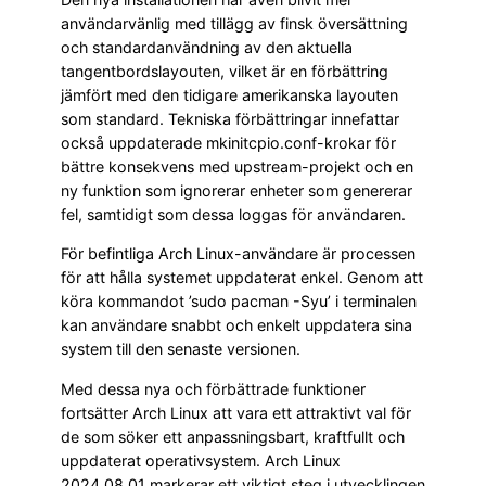
användarvänlig med tillägg av finsk översättning
och standardanvändning av den aktuella
tangentbordslayouten, vilket är en förbättring
jämfört med den tidigare amerikanska layouten
som standard. Tekniska förbättringar innefattar
också uppdaterade mkinitcpio.conf-krokar för
bättre konsekvens med upstream-projekt och en
ny funktion som ignorerar enheter som genererar
fel, samtidigt som dessa loggas för användaren.
För befintliga Arch Linux-användare är processen
för att hålla systemet uppdaterat enkel. Genom att
köra kommandot ’sudo pacman -Syu’ i terminalen
kan användare snabbt och enkelt uppdatera sina
system till den senaste versionen.
Med dessa nya och förbättrade funktioner
fortsätter Arch Linux att vara ett attraktivt val för
de som söker ett anpassningsbart, kraftfullt och
uppdaterat operativsystem. Arch Linux
2024.08.01 markerar ett viktigt steg i utvecklingen