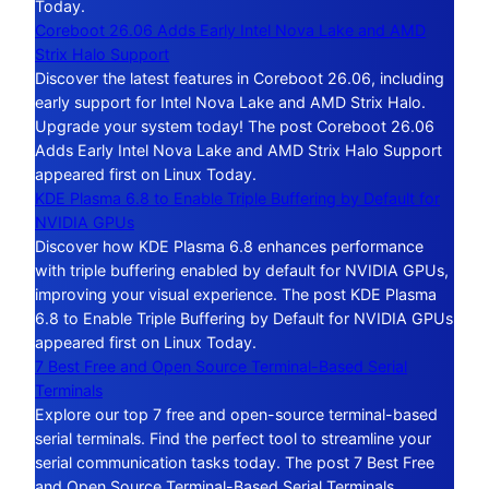
Today.
Coreboot 26.06 Adds Early Intel Nova Lake and AMD
Strix Halo Support
Discover the latest features in Coreboot 26.06, including
early support for Intel Nova Lake and AMD Strix Halo.
Upgrade your system today! The post Coreboot 26.06
Adds Early Intel Nova Lake and AMD Strix Halo Support
appeared first on Linux Today.
KDE Plasma 6.8 to Enable Triple Buffering by Default for
NVIDIA GPUs
Discover how KDE Plasma 6.8 enhances performance
with triple buffering enabled by default for NVIDIA GPUs,
improving your visual experience. The post KDE Plasma
6.8 to Enable Triple Buffering by Default for NVIDIA GPUs
appeared first on Linux Today.
7 Best Free and Open Source Terminal-Based Serial
Terminals
Explore our top 7 free and open-source terminal-based
serial terminals. Find the perfect tool to streamline your
serial communication tasks today. The post 7 Best Free
and Open Source Terminal-Based Serial Terminals