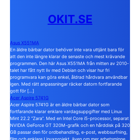
OKIT.SE
Asus X551MA
En äldre bärbar dator behöver inte vara uttjänt bara för
att den inte längre klarar de senaste och mest krävande
programmen. Den här Asus X551MA från mitten av 2010-
talet har fått nytt liv med Debian och visar hur fri
programvara kan göra enkel, åldrad hårdvara användbar
igen. Med rätt anpassningar räcker datorn fortfarande
gott för […]
Acer Aspire 5741G
Acer Aspire 5741G är en äldre bärbar dator som
fortfarande klarar enklare vardagsuppgifter med Linux
Mint 22.2 ”Zara”. Med en Intel Core i5-processor, separat
NVIDIA GeForce GT 320M-grafik och en hårddisk på 320
GB passar den för ordbehandling, e-post, webbsurfning,
film och enklare Linuxprojekt, även om mer arbetsminne