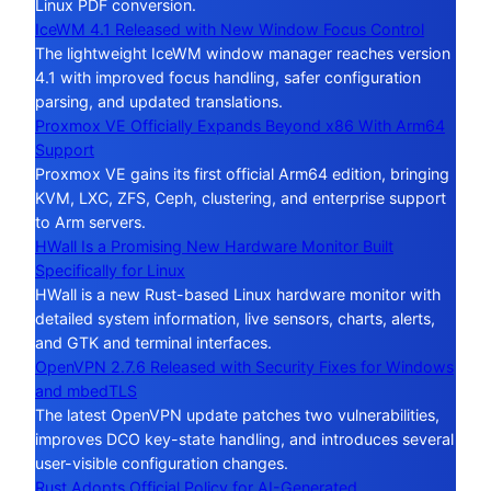
Linux PDF conversion.
IceWM 4.1 Released with New Window Focus Control
The lightweight IceWM window manager reaches version
4.1 with improved focus handling, safer configuration
parsing, and updated translations.
Proxmox VE Officially Expands Beyond x86 With Arm64
Support
Proxmox VE gains its first official Arm64 edition, bringing
KVM, LXC, ZFS, Ceph, clustering, and enterprise support
to Arm servers.
HWall Is a Promising New Hardware Monitor Built
Specifically for Linux
HWall is a new Rust-based Linux hardware monitor with
detailed system information, live sensors, charts, alerts,
and GTK and terminal interfaces.
OpenVPN 2.7.6 Released with Security Fixes for Windows
and mbedTLS
The latest OpenVPN update patches two vulnerabilities,
improves DCO key-state handling, and introduces several
user-visible configuration changes.
Rust Adopts Official Policy for AI-Generated