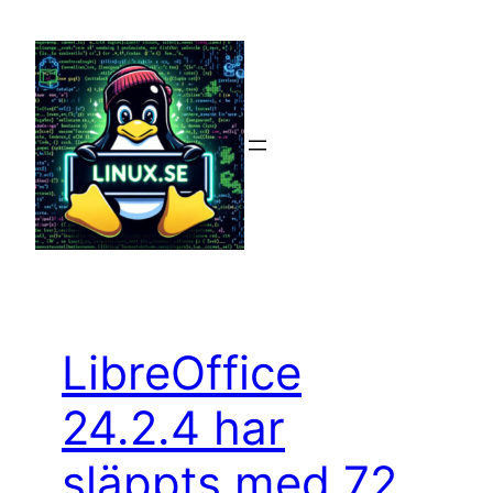
Hoppa
till
innehåll
LibreOffice
24.2.4 har
släppts med 72