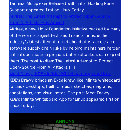
Terminal Multiplexer Released with Initial Floating Pane
Support appeared first on Linux Today.
Akrites: The Latest Attempt to Protect Open-Source
From AI Attacks Has Arrived
Akrites, a new Linux Foundation initiative backed by many
of the world’s largest tech and financial firms, is the
industry’s latest attempt to get ahead of AI‑accelerated
software supply chain risks by helping maintainers harden
critical open-source projects before attackers can exploit
them. The post Akrites: The Latest Attempt to Protect
Open-Source From AI Attacks […]
Meet Drawy, KDE’s Infinite Whiteboard App for Linux
KDE’s Drawy brings an Excalidraw-like infinite whiteboard
to Linux desktops, built for quick sketches, diagrams,
annotations, and visual notes. The post Meet Drawy,
KDE’s Infinite Whiteboard App for Linux appeared first on
Linux Today.
ANNONS