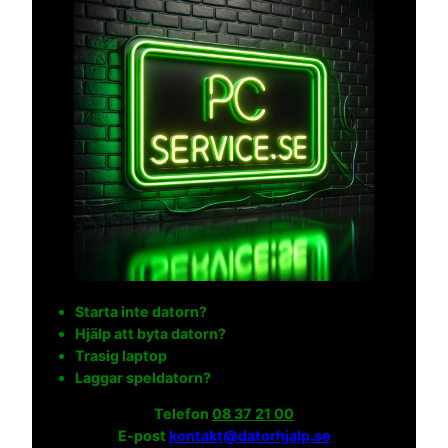
Starta inte datorn?
Hjälp att byta datorn?
Trasig laptop
Laggar speldatorn?
Telefon
08 37 21 00
E-post
kontakt@datorhjalp.se