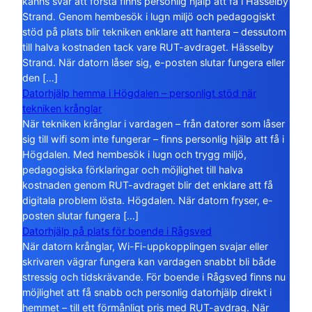
känns svår att förstå finns personlig hjälp att få i Hässelby
Strand. Genom hembesök i lugn miljö och pedagogiskt
stöd på plats blir tekniken enklare att hantera – dessutom
till halva kostnaden tack vare RUT-avdraget. Hässelby
Strand. När datorn låser sig, e-posten slutar fungera eller
den […]
Datorhjälp hemma i Högdalen – personligt stöd när
tekniken krånglar
När tekniken krånglar i vardagen – från datorer som låser
sig till wifi som inte fungerar – finns personlig hjälp att få i
Högdalen. Med hembesök i lugn och trygg miljö,
pedagogiska förklaringar och möjlighet till halva
kostnaden genom RUT-avdraget blir det enklare att få
digitala problem lösta. Högdalen. När datorn fryser, e-
posten slutar fungera […]
Datorhjälp på plats för boende i Rågsved
När datorn krånglar, Wi-Fi-uppkopplingen svajar eller
skrivaren vägrar fungera kan vardagen snabbt bli både
stressig och tidskrävande. För boende i Rågsved finns nu
möjlighet att få snabb och personlig datorhjälp direkt i
hemmet – till ett förmånligt pris med RUT-avdrag. När