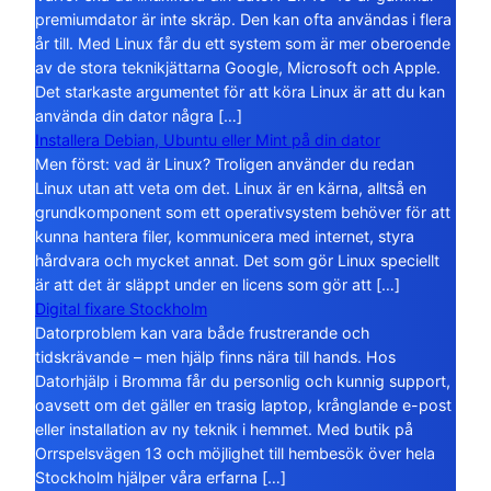
premiumdator är inte skräp. Den kan ofta användas i flera
år till. Med Linux får du ett system som är mer oberoende
av de stora teknikjättarna Google, Microsoft och Apple.
Det starkaste argumentet för att köra Linux är att du kan
använda din dator några […]
Installera Debian, Ubuntu eller Mint på din dator
Men först: vad är Linux? Troligen använder du redan
Linux utan att veta om det. Linux är en kärna, alltså en
grundkomponent som ett operativsystem behöver för att
kunna hantera filer, kommunicera med internet, styra
hårdvara och mycket annat. Det som gör Linux speciellt
är att det är släppt under en licens som gör att […]
Digital fixare Stockholm
Datorproblem kan vara både frustrerande och
tidskrävande – men hjälp finns nära till hands. Hos
Datorhjälp i Bromma får du personlig och kunnig support,
oavsett om det gäller en trasig laptop, krånglande e-post
eller installation av ny teknik i hemmet. Med butik på
Orrspelsvägen 13 och möjlighet till hembesök över hela
Stockholm hjälper våra erfarna […]