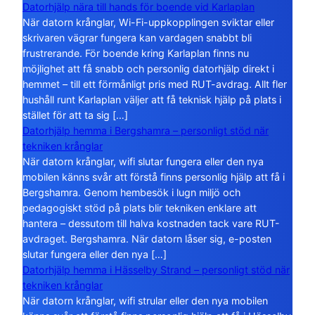
Datorhjälp nära till hands för boende vid Karlaplan
När datorn krånglar, Wi-Fi-uppkopplingen sviktar eller
skrivaren vägrar fungera kan vardagen snabbt bli
frustrerande. För boende kring Karlaplan finns nu
möjlighet att få snabb och personlig datorhjälp direkt i
hemmet – till ett förmånligt pris med RUT-avdrag. Allt fler
hushåll runt Karlaplan väljer att få teknisk hjälp på plats i
stället för att ta sig […]
Datorhjälp hemma i Bergshamra – personligt stöd när
tekniken krånglar
När datorn krånglar, wifi slutar fungera eller den nya
mobilen känns svår att förstå finns personlig hjälp att få i
Bergshamra. Genom hembesök i lugn miljö och
pedagogiskt stöd på plats blir tekniken enklare att
hantera – dessutom till halva kostnaden tack vare RUT-
avdraget. Bergshamra. När datorn låser sig, e-posten
slutar fungera eller den nya […]
Datorhjälp hemma i Hässelby Strand – personligt stöd när
tekniken krånglar
När datorn krånglar, wifi strular eller den nya mobilen