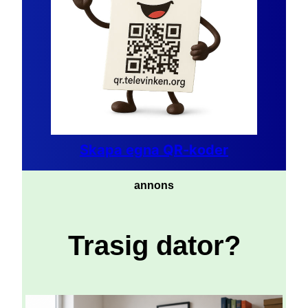
Skapa egna QR-koder
annons
Trasig dator?