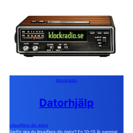
Klockradio
Datorhjälp
Linuxifiera din dator
Varför ska du linuxifiera din dator? En 10–15 år gammal