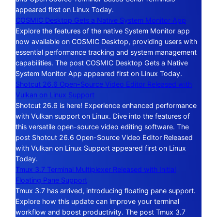
appeared first on Linux Today.
COSMIC Desktop Gets a Native System Monitor App
Explore the features of the native System Monitor app
now available on COSMIC Desktop, providing users with
essential performance tracking and system management
capabilities. The post COSMIC Desktop Gets a Native
System Monitor App appeared first on Linux Today.
Shotcut 26.6 Open-Source Video Editor Released with
Vulkan on Linux Support
Shotcut 26.6 is here! Experience enhanced performance
with Vulkan support on Linux. Dive into the features of
this versatile open-source video editing software. The
post Shotcut 26.6 Open-Source Video Editor Released
with Vulkan on Linux Support appeared first on Linux
Today.
Tmux 3.7 Terminal Multiplexer Released with Initial
Floating Pane Support
Tmux 3.7 has arrived, introducing floating pane support.
Explore how this update can improve your terminal
workflow and boost productivity. The post Tmux 3.7