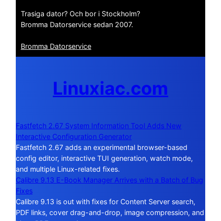
Trasiga dator? Och bor i Stockholm?
Bromma Datorservice sedan 2007.
Bromma Datorservice
Linuxiac.com
Fastfetch 2.67 System Information Tool Adds New
Interactive Configuration Generator
Fastfetch 2.67 adds an experimental browser-based
config editor, interactive TUI generation, watch mode,
and multiple Linux-related fixes.
Calibre 9.13 E-Book Manager Arrives with a Batch of Bug
Fixes
Calibre 9.13 is out with fixes for Content Server search,
PDF links, cover drag-and-drop, image compression, and