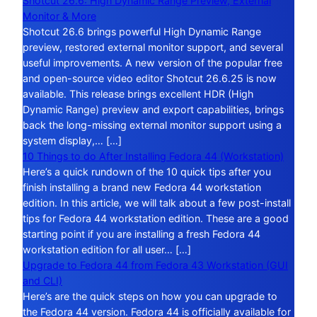
Shotcut 26.6: High Dynamic Range Preview, External
Monitor & More
Shotcut 26.6 brings powerful High Dynamic Range
preview, restored external monitor support, and several
useful improvements. A new version of the popular free
and open-source video editor Shotcut 26.6.25 is now
available. This release brings excellent HDR (High
Dynamic Range) preview and export capabilities, brings
back the long-missing external monitor support using a
system display,… […]
10 Things to do After Installing Fedora 44 (Workstation)
Here’s a quick rundown of the 10 quick tips after you
finish installing a brand new Fedora 44 workstation
edition. In this article, we will talk about a few post-install
tips for Fedora 44 workstation edition. These are a good
starting point if you are installing a fresh Fedora 44
workstation edition for all user… […]
Upgrade to Fedora 44 from Fedora 43 Workstation (GUI
and CLI)
Here’s are the quick steps on how you can upgrade to
the Fedora 44 version. Fedora 44 is officially available for