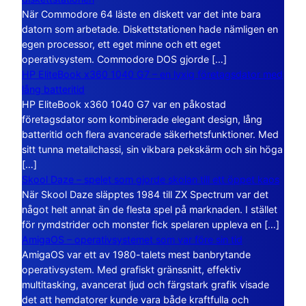
När Commodore 64 läste en diskett var det inte bara
datorn som arbetade. Diskettstationen hade nämligen en
egen processor, ett eget minne och ett eget
operativsystem. Commodore DOS gjorde […]
HP EliteBook x360 1040 G7 – en lyxig företagsdator med
lång batteritid
HP EliteBook x360 1040 G7 var en påkostad
företagsdator som kombinerade elegant design, lång
batteritid och flera avancerade säkerhetsfunktioner. Med
sitt tunna metallchassi, sin vikbara pekskärm och sin höga
[…]
Skool Daze – spelet som gjorde skolan till ett öppet kaos
När Skool Daze släpptes 1984 till ZX Spectrum var det
något helt annat än de flesta spel på marknaden. I stället
för rymdstrider och monster fick spelaren uppleva en […]
AmigaOS – operativsystemet som var före sin tid
AmigaOS var ett av 1980-talets mest banbrytande
operativsystem. Med grafiskt gränssnitt, effektiv
multitasking, avancerat ljud och färgstark grafik visade
det att hemdatorer kunde vara både kraftfulla och