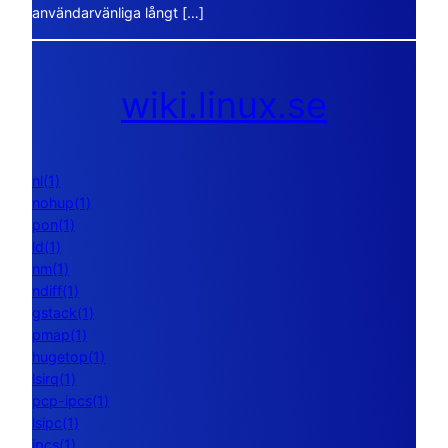
användarvänliga långt […]
wiki.linux.se
nl(1)
nohup(1)
pon(1)
ld(1)
nm(1)
ndiff(1)
gstack(1)
pmap(1)
hugetop(1)
lsirq(1)
pcp-ipcs(1)
lsipc(1)
ipcs(1)