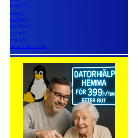
ipcmk(1)
ipcrm(1)
mkfifo(1)
mkfifo(1p)
uconv(1)
iconv(1)
Debian Source list