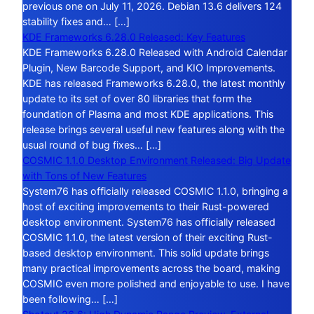
previous one on July 11, 2026. Debian 13.6 delivers 124
stability fixes and… […]
KDE Frameworks 6.28.0 Released: Key Features
KDE Frameworks 6.28.0 Released with Android Calendar
Plugin, New Barcode Support, and KIO Improvements.
KDE has released Frameworks 6.28.0, the latest monthly
update to its set of over 80 libraries that form the
foundation of Plasma and most KDE applications. This
release brings several useful new features along with the
usual round of bug fixes… […]
COSMIC 1.1.0 Desktop Environment Released: Big Update
with Tons of New Features
System76 has officially released COSMIC 1.1.0, bringing a
host of exciting improvements to their Rust-powered
desktop environment. System76 has officially released
COSMIC 1.1.0, the latest version of their exciting Rust-
based desktop environment. This solid update brings
many practical improvements across the board, making
COSMIC even more polished and enjoyable to use. I have
been following… […]