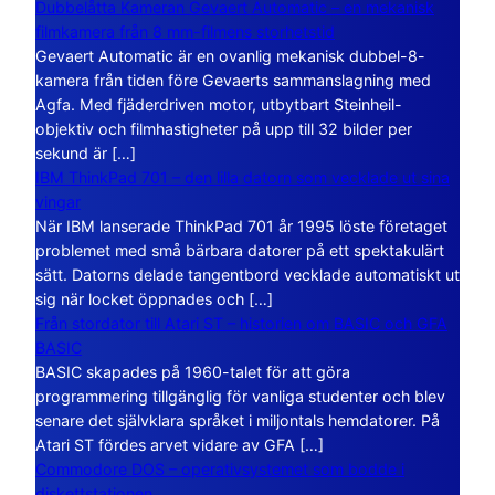
Dubbelåtta Kameran Gevaert Automatic – en mekanisk
filmkamera från 8 mm-filmens storhetstid
Gevaert Automatic är en ovanlig mekanisk dubbel-8-
kamera från tiden före Gevaerts sammanslagning med
Agfa. Med fjäderdriven motor, utbytbart Steinheil-
objektiv och filmhastigheter på upp till 32 bilder per
sekund är […]
IBM ThinkPad 701 – den lilla datorn som vecklade ut sina
vingar
När IBM lanserade ThinkPad 701 år 1995 löste företaget
problemet med små bärbara datorer på ett spektakulärt
sätt. Datorns delade tangentbord vecklade automatiskt ut
sig när locket öppnades och […]
Från stordator till Atari ST – historien om BASIC och GFA
BASIC
BASIC skapades på 1960-talet för att göra
programmering tillgänglig för vanliga studenter och blev
senare det självklara språket i miljontals hemdatorer. På
Atari ST fördes arvet vidare av GFA […]
Commodore DOS – operativsystemet som bodde i
diskettstationen