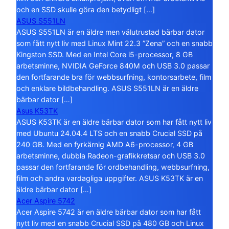
och en SSD skulle göra den betydligt […]
ASUS S551LN
ASUS S551LN är en äldre men välutrustad bärbar dator
som fått nytt liv med Linux Mint 22.3 ”Zena” och en snabb
Kingston SSD. Med en Intel Core i5-processor, 8 GB
arbetsminne, NVIDIA GeForce 840M och USB 3.0 passar
den fortfarande bra för webbsurfning, kontorsarbete, film
och enklare bildbehandling. ASUS S551LN är en äldre
bärbar dator […]
Asus K53TK
ASUS K53TK är en äldre bärbar dator som har fått nytt liv
med Ubuntu 24.04.4 LTS och en snabb Crucial SSD på
240 GB. Med en fyrkärnig AMD A6-processor, 4 GB
arbetsminne, dubbla Radeon-grafikkretsar och USB 3.0
passar den fortfarande för ordbehandling, webbsurfning,
film och andra vardagliga uppgifter. ASUS K53TK är en
äldre bärbar dator […]
Acer Aspire 5742
Acer Aspire 5742 är en äldre bärbar dator som har fått
nytt liv med en snabb Crucial SSD på 480 GB och Linux