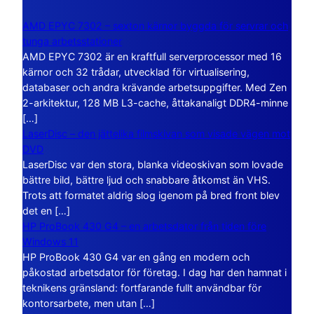
AMD EPYC 7302 – sexton kärnor byggda för servrar och
tunga arbetsstationer
AMD EPYC 7302 är en kraftfull serverprocessor med 16
kärnor och 32 trådar, utvecklad för virtualisering,
databaser och andra krävande arbetsuppgifter. Med Zen
2-arkitektur, 128 MB L3-cache, åttakanaligt DDR4-minne
[…]
LaserDisc – den jättelika filmskivan som visade vägen mot
DVD
LaserDisc var den stora, blanka videoskivan som lovade
bättre bild, bättre ljud och snabbare åtkomst än VHS.
Trots att formatet aldrig slog igenom på bred front blev
det en […]
HP ProBook 430 G4 – en arbetsdator från tiden före
Windows 11
HP ProBook 430 G4 var en gång en modern och
påkostad arbetsdator för företag. I dag har den hamnat i
teknikens gränsland: fortfarande fullt användbar för
kontorsarbete, men utan […]