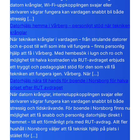
datorn krånglar, Wi-Fi-uppkopplingen svajar eller
skrivaren vägrar fungera kan vardagen snabbt bli både
stressig […]
Datorhjälp hemma i Vårberg – personligt stöd när tekniken
krånglar
När tekniken krånglar i vardagen – från strulande datorer
och e-post till wifi som inte vill fungera – finns personlig
hjälp att få i Vårberg. Med hembesök i lugn och ro och
möjlighet till halva kostnaden via RUT-avdraget erbjuds
ett tryggt och pedagogiskt stöd för den som vill få
tekniken att fungera igen. Vårberg. När […]
Datorhjälp nära till hands för boende i Norsborg för halva
priset efter RUT avdraget
När datorn krånglar, internetuppkopplingen svajar eller
skrivaren vägrar fungera kan vardagen snabbt bli både
stressig och tidskrävande. För boende i Norsborg finns nu
möjlighet att få snabb och personlig datorhjälp direkt i
hemmet – till ett förmånligt pris med RUT-avdrag. Allt fler
hushåll i Norsborg väljer att få teknisk hjälp på plats i
stället för […]