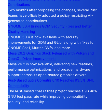
Contributions
Two months after proposing the changes, several Rust
teams have officially adopted a policy restricting AI-
generated contributions.
GNOME 50.4 Brings GDM Security Fixes and Better
Display Handling
GNOME 50.4 is now available with security
improvements for GDM and GLib, along with fixes for
GNOME Shell, Mutter, GVfs, and more.
Mesa 26.2 Graphics Stack Released with Vulkan and
OpenGL Driver Improvements
Mesa 26.2 is now available, delivering new features,
performance optimizations, and broader hardware
support across its open-source graphics drivers.
Rust-Based uutils Coreutils 0.10 Reaches 93.5% GNU
Compatibility
The Rust-based core utilities project reaches a 93.48%
GNU test pass rate while improving compatibility,
security, and reliability.