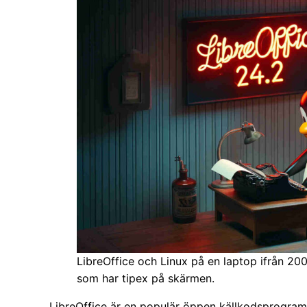
LibreOffice och Linux på en laptop ifrån 20
som har tipex på skärmen.
LibreOffice är en populär öppen källkodsprogram