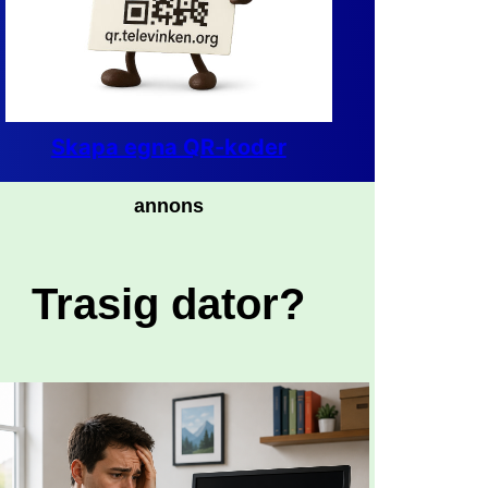
Skapa egna QR-koder
annons
Trasig dator?