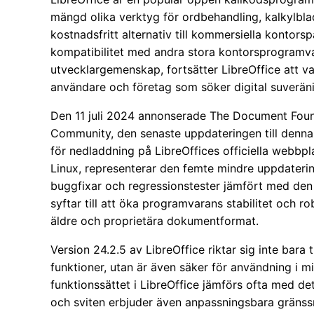
mängd olika verktyg för ordbehandling, kalkylbla
kostnadsfritt alternativ till kommersiella kontors
kompatibilitet med andra stora kontorsprogramv
utvecklargemenskap, fortsätter LibreOffice att va
användare och företag som söker digital suveränit
Den 11 juli 2024 annonserade The Document Found
Community, den senaste uppdateringen till denna 
för nedladdning på LibreOffices officiella webb
Linux, representerar den femte mindre uppdaterin
buggfixar och regressionstester jämfört med den 
syftar till att öka programvarans stabilitet och r
äldre och proprietära dokumentformat.
Version 24.2.5 av LibreOffice riktar sig inte bar
funktioner, utan är även säker för användning i 
funktionssättet i LibreOffice jämförs ofta med d
och sviten erbjuder även anpassningsbara gränssni