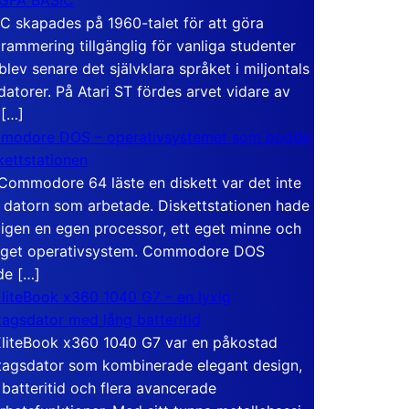
C skapades på 1960-talet för att göra
rammering tillgänglig för vanliga studenter
blev senare det självklara språket i miljontals
atorer. På Atari ST fördes arvet vidare av
 […]
modore DOS – operativsystemet som bodde
skettstationen
Commodore 64 läste en diskett var det inte
 datorn som arbetade. Diskettstationen hade
igen en egen processor, ett eget minne och
eget operativsystem. Commodore DOS
de […]
liteBook x360 1040 G7 – en lyxig
tagsdator med lång batteritid
liteBook x360 1040 G7 var en påkostad
tagsdator som kombinerade elegant design,
 batteritid och flera avancerade