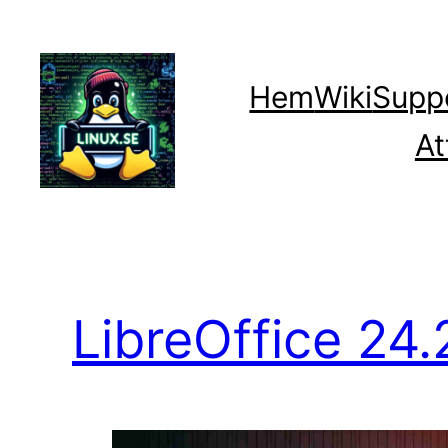
Hoppa
till
innehåll
Hem
Wiki
Supp
At
LibreOffice 24.