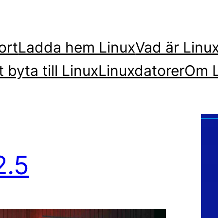
ort
Ladda hem Linux
Vad är Linu
t byta till Linux
Linuxdatorer
Om L
2.5