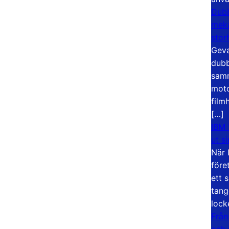
Dubb
meka
stor
Geva
dubb
samm
moto
film
[…]
IBM 
ut s
När 
före
ett 
tang
lock
Från
och