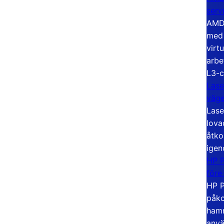
serv
AMD 
med 
virt
arbe
L3-c
Lase
väg
Lase
lova
åtko
igen
HP P
före
HP P
påko
hamn
anvä