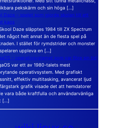
rhetsfunktioner. Med sitt tunna metallchassi,
vikbara pekskärm och sin höga […]
l Daze – spelet som gjorde skolan till ett
t kaos
Skool Daze släpptes 1984 till ZX Spectrum
det något helt annat än de flesta spel på
naden. I stället för rymdstrider och monster
 spelaren uppleva en […]
aOS – operativsystemet som var före sin tid
aOS var ett av 1980-talets mest
rytande operativsystem. Med grafiskt
ssnitt, effektiv multitasking, avancerat ljud
färgstark grafik visade det att hemdatorer
e vara både kraftfulla och användarvänliga
t […]
wiki.linux.se