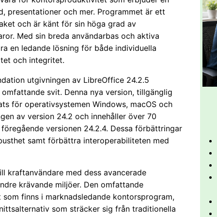
d, presentationer och mer. Programmet är ett
paket och är känt för sin höga grad av
aror. Med sin breda användarbas och aktiva
ra en ledande lösning för både individuella
et och integritet.
ation utgivningen av LibreOffice 24.2.5
omfattande svit. Denna nya version, tillgänglig
plats för operativsystemen Windows, macOS och
gen av version 24.2 och innehåller över 70
föregående versionen 24.2.4. Dessa förbättringar
obusthet samt förbättra interoperabiliteten med
a till kraftanvändare med dess avancerade
mindre krävande miljöer. Den omfattande
et som finns i marknadsledande kontorsprogram,
ttsalternativ som sträcker sig från traditionella