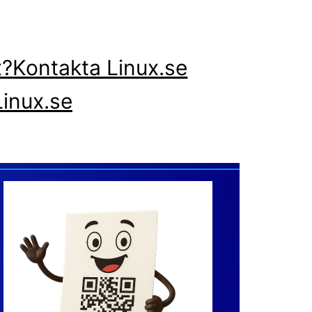
x?
Kontakta Linux.se
inux.se