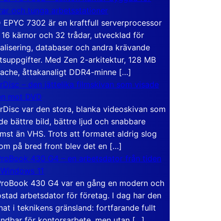
rar och tunga arbetsstationer
EPYC 7302 är en kraftfull serverprocessor
16 kärnor och 32 trådar, utvecklad för
ualisering, databaser och andra krävande
tsuppgifter. Med Zen 2-arkitektur, 128 MB
ache, åttakanaligt DDR4-minne […]
rDisc – den jättelika filmskivan som visade
en mot DVD
rDisc var den stora, blanka videoskivan som
de bättre bild, bättre ljud och snabbare
mst än VHS. Trots att formatet aldrig slog
om på bred front blev det en […]
roBook 430 G4 – en arbetsdator från tiden
 Windows 11
roBook 430 G4 var en gång en modern och
stad arbetsdator för företag. I dag har den
at i teknikens gränsland: fortfarande fullt
ndbar för kontorsarbete, men utan […]