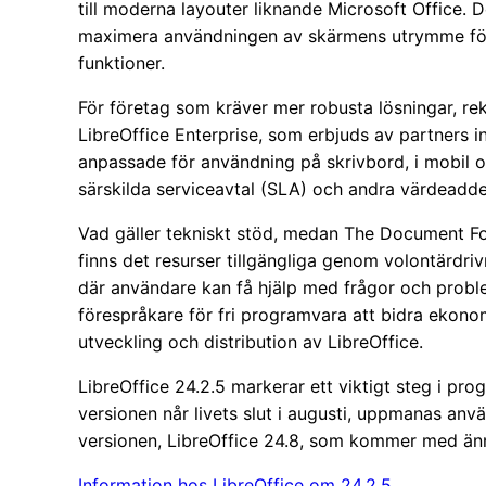
till moderna layouter liknande Microsoft Office.
maximera användningen av skärmens utrymme för 
funktioner.
För företag som kräver mer robusta lösningar,
LibreOffice Enterprise, som erbjuds av partners 
anpassade för användning på skrivbord, i mobil 
särskilda serviceavtal (SLA) och andra värdeadde
Vad gäller tekniskt stöd, medan The Document Foun
finns det resurser tillgängliga genom volontärdri
där användare kan få hjälp med frågor och prob
förespråkare för fri programvara att bidra ekonom
utveckling och distribution av LibreOffice.
LibreOffice 24.2.5 markerar ett viktigt steg i pr
versionen når livets slut i augusti, uppmanas anvä
versionen, LibreOffice 24.8, som kommer med ännu
Information hos LibreOffice om 24.2.5