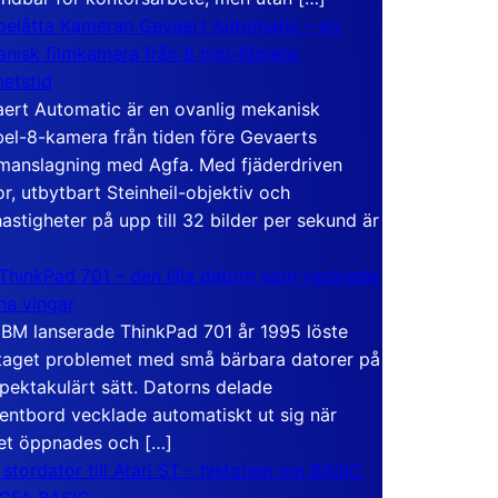
elåtta Kameran Gevaert Automatic – en
nisk filmkamera från 8 mm-filmens
hetstid
ert Automatic är en ovanlig mekanisk
el-8-kamera från tiden före Gevaerts
anslagning med Agfa. Med fjäderdriven
r, utbytbart Steinheil-objektiv och
hastigheter på upp till 32 bilder per sekund är
ThinkPad 701 – den lilla datorn som vecklade
ina vingar
IBM lanserade ThinkPad 701 år 1995 löste
taget problemet med små bärbara datorer på
spektakulärt sätt. Datorns delade
entbord vecklade automatiskt ut sig när
et öppnades och […]
 stordator till Atari ST – historien om BASIC
 GFA BASIC