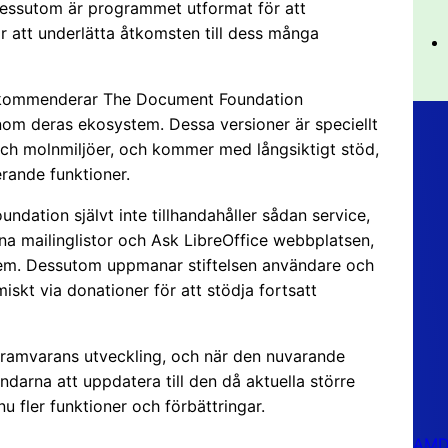
 Dessutom är programmet utformat för att
att underlätta åtkomsten till dess många
 rekommenderar The Document Foundation
inom deras ekosystem. Dessa versioner är speciellt
och molnmiljöer, och kommer med långsiktigt stöd,
rande funktioner.
dation självt inte tillhandahåller sådan service,
vna mailinglistor och Ask LibreOffice webbplatsen,
lem. Dessutom uppmanar stiftelsen användare och
iskt via donationer för att stödja fortsatt
ogramvarans utveckling, och när den nuvarande
ndarna att uppdatera till den då aktuella större
 fler funktioner och förbättringar.
AMD 