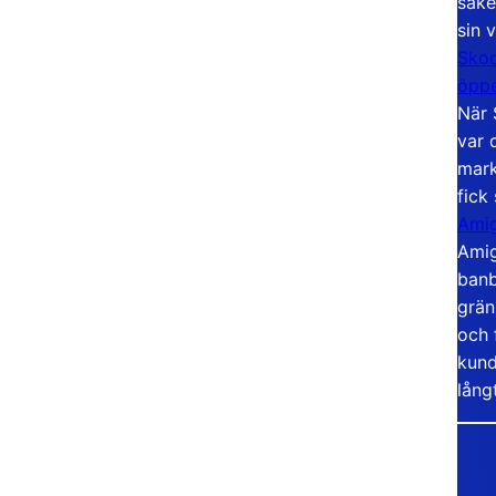
säke
sin 
Skoo
öppe
När 
var 
mark
fick
Amig
Amig
banb
grän
och 
kund
lång