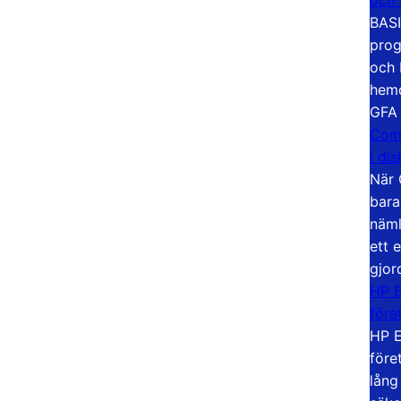
BASI
prog
och 
hemd
GFA
Com
i di
När 
bara
näml
ett 
gjor
HP E
före
HP E
före
lång