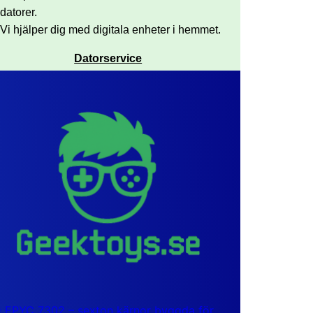
datorer.
Vi hjälper dig med digitala enheter i hemmet.
Datorservice
EPYC 7302 – sexton kärnor byggda för