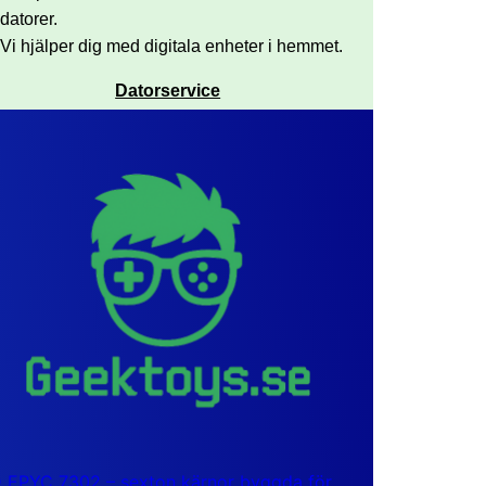
datorer.
Vi hjälper dig med digitala enheter i hemmet.
Datorservice
EPYC 7302 – sexton kärnor byggda för