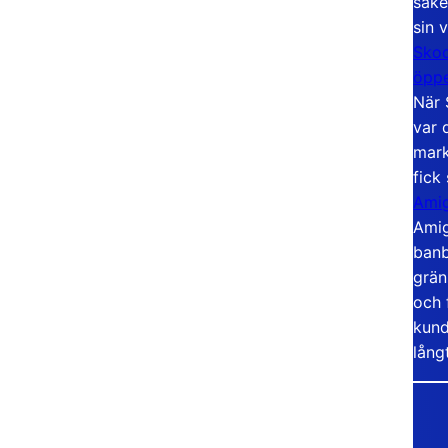
säke
sin 
Skoo
öppe
När 
var 
mark
fick
Amig
Amig
banb
grän
och 
kund
lång