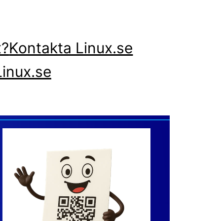
x?
Kontakta Linux.se
inux.se