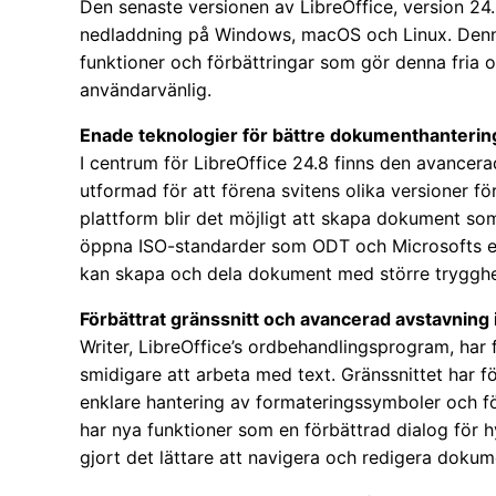
Den senaste versionen av LibreOffice, version 24.8
nedladdning på Windows, macOS och Linux. Den
funktioner och förbättringar som gör denna fria 
användarvänlig.
Enade teknologier för bättre dokumenthanterin
I centrum för LibreOffice 24.8 finns den avancer
utformad för att förena svitens olika versioner 
plattform blir det möjligt att skapa dokument s
öppna ISO-standarder som ODT och Microsofts e
kan skapa och dela dokument med större trygghet
Förbättrat gränssnitt och avancerad avstavning 
Writer, LibreOffice’s ordbehandlingsprogram, har
smidigare att arbeta med text. Gränssnittet har 
enklare hantering av formateringssymboler och fö
har nya funktioner som en förbättrad dialog för h
gjort det lättare att navigera och redigera dokum