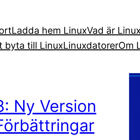
ort
Ladda hem Linux
Vad är Linu
t byta till Linux
Linuxdatorer
Om L
8: Ny Version
Förbättringar