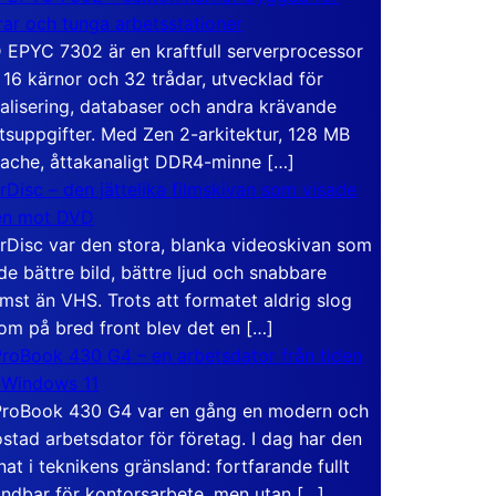
rar och tunga arbetsstationer
EPYC 7302 är en kraftfull serverprocessor
16 kärnor och 32 trådar, utvecklad för
ualisering, databaser och andra krävande
tsuppgifter. Med Zen 2-arkitektur, 128 MB
ache, åttakanaligt DDR4-minne […]
rDisc – den jättelika filmskivan som visade
en mot DVD
rDisc var den stora, blanka videoskivan som
de bättre bild, bättre ljud och snabbare
mst än VHS. Trots att formatet aldrig slog
om på bred front blev det en […]
roBook 430 G4 – en arbetsdator från tiden
 Windows 11
roBook 430 G4 var en gång en modern och
stad arbetsdator för företag. I dag har den
at i teknikens gränsland: fortfarande fullt
ndbar för kontorsarbete, men utan […]