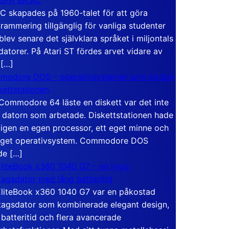
C skapades på 1960-talet för att göra
rammering tillgänglig för vanliga studenter
blev senare det självklara språket i miljontals
atorer. På Atari ST fördes arvet vidare av
 […]
modore DOS – operativsystemet som bodde
skettstationen
Commodore 64 läste en diskett var det inte
 datorn som arbetade. Diskettstationen hade
igen en egen processor, ett eget minne och
eget operativsystem. Commodore DOS
de […]
liteBook x360 1040 G7 – en lyxig
tagsdator med lång batteritid
liteBook x360 1040 G7 var en påkostad
tagsdator som kombinerade elegant design,
 batteritid och flera avancerade