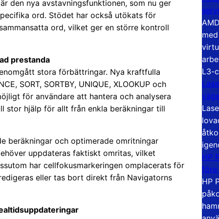
är den nya avstavningsfunktionen, som nu ger
serv
pecifika ord. Stödet har också utökats för
AMD 
sammansatta ord, vilket ger en större kontroll
med 
virt
arbe
rad prestanda
L3-c
enomgått stora förbättringar. Nya kraftfulla
Lase
ENCE, SORT, SORTBY, UNIQUE, XLOOKUP och
väg
öjligt för användare att hantera och analysera
Lase
l stor hjälp för allt från enkla beräkningar till
lova
åtko
de beräkningar och optimerade omritningar
igen
ehöver uppdateras faktiskt omritas, vilket
HP P
Dessutom har cellfokusmarkeringen omplacerats för
före
edigeras eller tas bort direkt från Navigatorns
HP P
påko
hamn
ealtidsuppdateringar
anvä