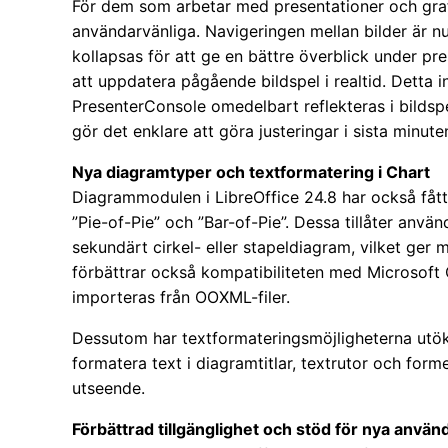
För dem som arbetar med presentationer och graf
användarvänliga. Navigeringen mellan bilder är n
kollapsas för att ge en bättre överblick under pre
att uppdatera pågående bildspel i realtid. Detta i
PresenterConsole omedelbart reflekteras i bildsp
gör det enklare att göra justeringar i sista minute
Nya diagramtyper och textformatering i Chart
Diagrammodulen i LibreOffice 24.8 har också fått 
”Pie-of-Pie” och ”Bar-of-Pie”. Dessa tillåter använ
sekundärt cirkel- eller stapeldiagram, vilket ger 
förbättrar också kompatibiliteten med Microsoft
importeras från OOXML-filer.
Dessutom har textformateringsmöjligheterna utökats
formatera text i diagramtitlar, textrutor och form
utseende.
Förbättrad tillgänglighet och stöd för nya använ