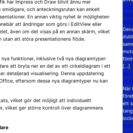
ik har Impress och Draw blivit ännu mer
Dubb
u smidigare, och anteckningsrutan kan enkelt
meka
sentationer. En annan viktig nyhet är möjligheten
stor
nnebär att ändringar som görs i EditView eller
Geva
elet, även om det visas på en annan skärm, vilket
dubb
n utan att störa presentationens flöde.
samm
moto
nya funktioner, inklusive två nya diagramtyper:
film
dare att bryta ner en del av ett cirkeldiagram i ett
[…]
mer detaljerad visualisering. Denna uppdatering
IBM 
 Office, eftersom dessa nya diagramtyper nu kan
ut s
När 
före
, vilket gör det möjligt att individuellt
ett 
er, vilket ger större kontroll över diagrammens
tang
lock
Från
dare
och