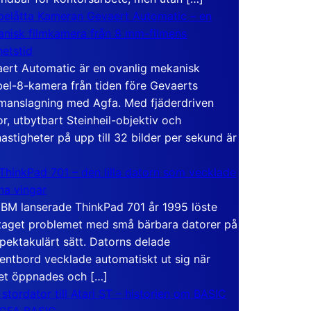
elåtta Kameran Gevaert Automatic – en
nisk filmkamera från 8 mm-filmens
hetstid
ert Automatic är en ovanlig mekanisk
el-8-kamera från tiden före Gevaerts
anslagning med Agfa. Med fjäderdriven
r, utbytbart Steinheil-objektiv och
hastigheter på upp till 32 bilder per sekund är
ThinkPad 701 – den lilla datorn som vecklade
ina vingar
IBM lanserade ThinkPad 701 år 1995 löste
taget problemet med små bärbara datorer på
spektakulärt sätt. Datorns delade
entbord vecklade automatiskt ut sig när
et öppnades och […]
 stordator till Atari ST – historien om BASIC
 GFA BASIC