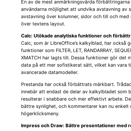
En av de mest anmärkningsvärda förbättringarna 
användarna möjlighet att undvika avstavning av s
avstavning över kolumner, sidor och till och med 
över textens layout.
Calc: Utökade analytiska funktioner och förbätt
Calc, som är LibreOffice’s kalkylblad, har också g
funktioner som FILTER, LET, RANDARRAY, SEQU
XMATCH har lagts till. Dessa funktioner gör det m
data på ett mer sofistikerat sätt, vilket kan vara til
avancerade datamodeller.
Prestanda har också förbättrats märkbart. Tråda
innebär att endast de delar av kalkylbladet som b
resulterar i snabbare och mer effektivt arbete. 
bättre synlighet, och kommentarer kan nu enkelt r
högerklicksmeny.
Impress och Draw: Bättre presentationer med r