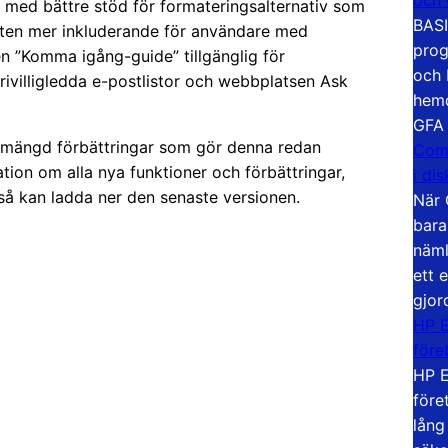
s, med bättre stöd för formateringsalternativ som
BASI
viten mer inkluderande för användare med
prog
en ”Komma igång-guide” tillgänglig för
och 
rivilligledda e-postlistor och webbplatsen Ask
hemd
GFA
n mängd förbättringar som gör denna redan
Com
ation om alla nya funktioner och förbättringar,
i di
kså kan ladda ner den senaste versionen.
När 
bara
näml
ett 
gjor
HP E
före
HP E
före
lång