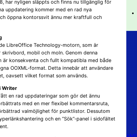
, har nyligen släppts och finns nu tillgänglig för
na uppdatering kommer med en rad nya
och öppna kontorssvit ännu mer kraftfull och
g
ade LibreOffice Technology-motorn, som är
för skrivbord, mobil och moln. Genom denna
om är konsekventa och fullt kompatibla med både
gna OOXML-format. Detta innebär att användare
, oavsett vilket format som används.
i Writer
 fått en rad uppdateringar som gör det ännu
förbättrats med en mer flexibel kommentarsruta,
rbättrad valmöjlighet för punktlistor. Dessutom
yperlänkshantering och en ”Sök”-panel i sidofältet
ent.
AMD 