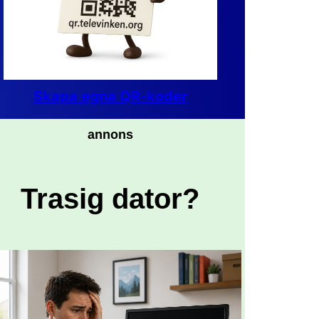
Skapa egna QR-koder
annons
Trasig dator?