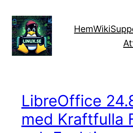
Hoppa
till
innehåll
Hem
Wiki
Supp
At
LibreOffice 24.
med Kraftfulla 