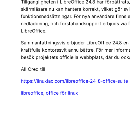
Tillgängligheten i LibreOffice 24.8 har förbättrat
skärmläsare nu kan hantera korrekt, vilket gör s
funktionsnedsättningar. För nya användare finns 
nedladdning, och förstahandsupport erbjuds via f
LibreOffice.
Sammanfattningsvis erbjuder LibreOffice 24.8 e
kraftfulla kontorssvit ännu bättre. För mer inform
besök projektets officiella webbplats, där du oc
All Cred till
https://linuxiac.com/libreoffice-24-8-office-suite
libreoffice
, 
office för linux