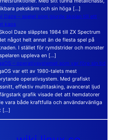
rhetsfunktioner. Med sitt tunna metallchassi,
vikbara pekskärm och sin höga […]
l Daze – spelet som gjorde skolan till ett
t kaos
Skool Daze släpptes 1984 till ZX Spectrum
det något helt annat än de flesta spel på
naden. I stället för rymdstrider och monster
 spelaren uppleva en […]
aOS – operativsystemet som var före sin tid
aOS var ett av 1980-talets mest
rytande operativsystem. Med grafiskt
ssnitt, effektiv multitasking, avancerat ljud
färgstark grafik visade det att hemdatorer
e vara både kraftfulla och användarvänliga
t […]
wiki.linux.se