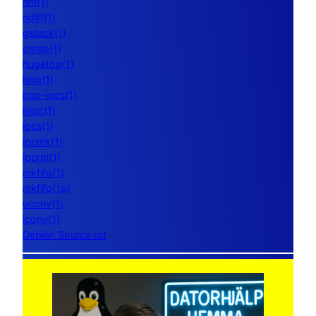
nm(1)
ndiff(1)
gstack(1)
pmap(1)
hugetop(1)
lsirq(1)
pcp-ipcs(1)
lsipc(1)
ipcs(1)
ipcmk(1)
ipcrm(1)
mkfifo(1)
mkfifo(1p)
uconv(1)
iconv(1)
Debian Source list