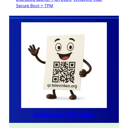
Secure Boot + TPM
Skapa egna QR-koder