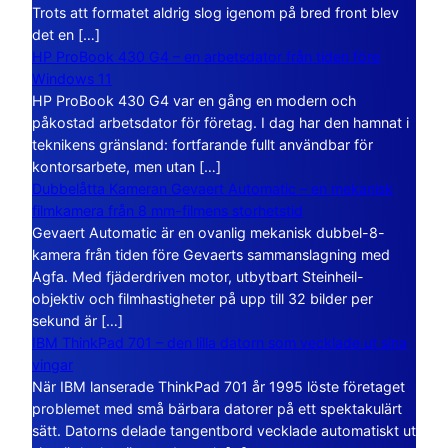
Trots att formatet aldrig slog igenom på bred front blev
det en […]
HP ProBook 430 G4 – en arbetsdator från tiden före
Windows 11
HP ProBook 430 G4 var en gång en modern och
påkostad arbetsdator för företag. I dag har den hamnat i
teknikens gränsland: fortfarande fullt användbar för
kontorsarbete, men utan […]
Dubbelåtta Kameran Gevaert Automatic – en mekanisk
filmkamera från 8 mm-filmens storhetstid
Gevaert Automatic är en ovanlig mekanisk dubbel-8-
kamera från tiden före Gevaerts sammanslagning med
Agfa. Med fjäderdriven motor, utbytbart Steinheil-
objektiv och filmhastigheter på upp till 32 bilder per
sekund är […]
IBM ThinkPad 701 – den lilla datorn som vecklade ut sina
vingar
När IBM lanserade ThinkPad 701 år 1995 löste företaget
problemet med små bärbara datorer på ett spektakulärt
sätt. Datorns delade tangentbord vecklade automatiskt ut