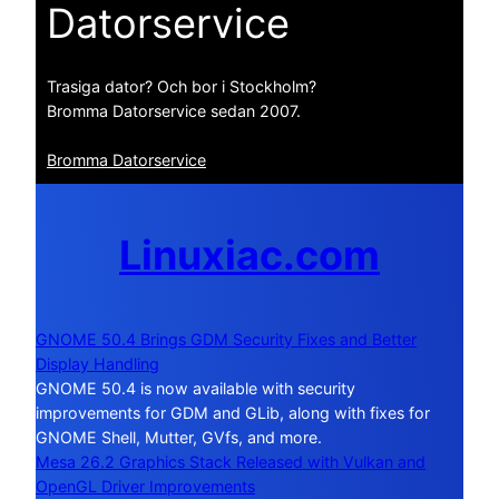
Datorservice
Trasiga dator? Och bor i Stockholm?
Bromma Datorservice sedan 2007.
Bromma Datorservice
Linuxiac.com
GNOME 50.4 Brings GDM Security Fixes and Better
Display Handling
GNOME 50.4 is now available with security
improvements for GDM and GLib, along with fixes for
GNOME Shell, Mutter, GVfs, and more.
Mesa 26.2 Graphics Stack Released with Vulkan and
OpenGL Driver Improvements