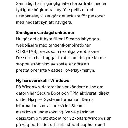
Samtidigt har tillgängligheten förbättrats med en
tydligare högkontrastvy för spellistor och
filterpaneler, vilket gör det enklare för personer
med nedsatt syn att navigera.
Smidigare vardagsfunktioner
Nu går det att byta flikar i Steams inbyggda
webbläsare med tangentkombinationen
CTRL+TAB, precis som i vanliga webbläsare.
Dessutom har buggar fixats som tidigare kunde
stoppa strömning av spel eller göra att
prestationer inte visades i overlay-menyn.
Ny hårdvarukoll i Windows
På Windows-datorer kan användare nu se om
datorn har Secure Boot och TPM aktiverat, direkt
under Hjälp → Systeminformation. Denna
information samlas också in i Steams
maskinvaruundersökning. Valve påminner
dessutom om att stödet för 32-bitars Windows är
på väg bort – det officiella stödet upphör den 1