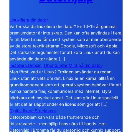
Linuxifiera din dator
Varför ska du linuxifiera din dator? En 10–15 år gammal
premiumdator är inte skräp. Den kan ofta användas i flera
år till. Med Linux får du ett system som är mer oberoende
av de stora teknikjättarna Google, Microsoft och Apple.
Det starkaste argumentet för att köra Linux är att du kan
använda din dator några […]
Installera Debian, Ubuntu eller Mint på din dator
Men först: vad är Linux? Troligen använder du redan
Linux utan att veta om det. Linux är en kärna, alltså en
grundkomponent som ett operativsystem behöver för att
kunna hantera filer, kommunicera med internet, styra
hårdvara och mycket annat. Det som gör Linux speciellt
är att det är släppt under en licens som gör att […]
Digital fixare Stockholm
Datorproblem kan vara både frustrerande och
tidskrävande – men hjälp finns nära till hands. Hos
Datorhjälp i Bromma får du personlig och kunnig support,