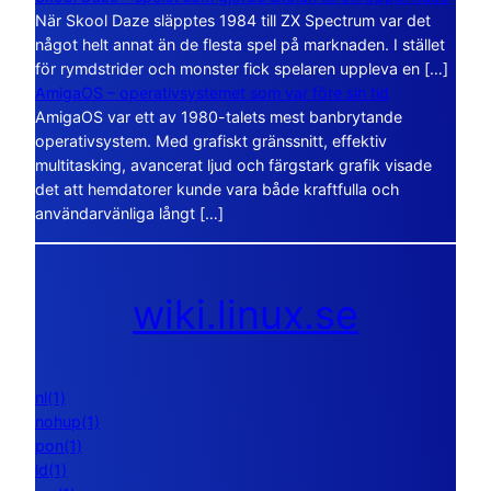
När Skool Daze släpptes 1984 till ZX Spectrum var det
något helt annat än de flesta spel på marknaden. I stället
för rymdstrider och monster fick spelaren uppleva en […]
AmigaOS – operativsystemet som var före sin tid
AmigaOS var ett av 1980-talets mest banbrytande
operativsystem. Med grafiskt gränssnitt, effektiv
multitasking, avancerat ljud och färgstark grafik visade
det att hemdatorer kunde vara både kraftfulla och
användarvänliga långt […]
wiki.linux.se
nl(1)
nohup(1)
pon(1)
ld(1)