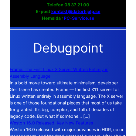
Telefon
08 37 21 00
E-post
kontakt@datorhjalp.se
Hemsida :
PC-Service.se
Debugpoint
Frame: The First Linux X Server Written Entirely in
Assembly Language
In a bold move toward ultimate minimalism, developer
Geir Isene has created Frame — the first X11 server for
Linux written entirely in assembly language. The X server
is one of those foundational pieces that most of us take
for granted. It’s big, complex, and full of decades of
legacy code. But what if someone… […]
Weston 16.0 Released: Key New Features
Weston 16.0 released with major advances in HDR, color