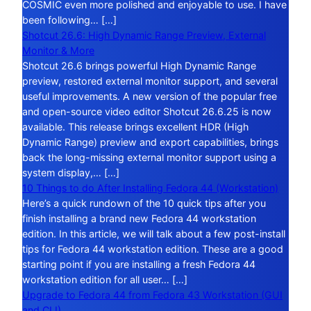
COSMIC even more polished and enjoyable to use. I have
been following… […]
Shotcut 26.6: High Dynamic Range Preview, External
Monitor & More
Shotcut 26.6 brings powerful High Dynamic Range
preview, restored external monitor support, and several
useful improvements. A new version of the popular free
and open-source video editor Shotcut 26.6.25 is now
available. This release brings excellent HDR (High
Dynamic Range) preview and export capabilities, brings
back the long-missing external monitor support using a
system display,… […]
10 Things to do After Installing Fedora 44 (Workstation)
Here’s a quick rundown of the 10 quick tips after you
finish installing a brand new Fedora 44 workstation
edition. In this article, we will talk about a few post-install
tips for Fedora 44 workstation edition. These are a good
starting point if you are installing a fresh Fedora 44
workstation edition for all user… […]
Upgrade to Fedora 44 from Fedora 43 Workstation (GUI
and CLI)