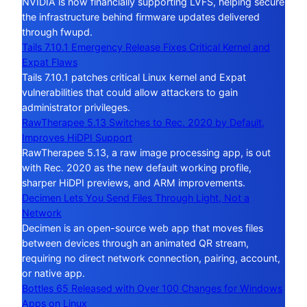
NVIDIA is now financially supporting LVFS, helping secure
the infrastructure behind firmware updates delivered
through fwupd.
Tails 7.10.1 Emergency Release Fixes Critical Kernel and
Expat Flaws
Tails 7.10.1 patches critical Linux kernel and Expat
vulnerabilities that could allow attackers to gain
administrator privileges.
RawTherapee 5.13 Switches to Rec. 2020 by Default,
Improves HiDPI Support
RawTherapee 5.13, a raw image processing app, is out
with Rec. 2020 as the new default working profile,
sharper HiDPI previews, and ARM improvements.
Decimen Lets You Send Files Through Light, Not a
Network
Decimen is an open-source web app that moves files
between devices through an animated QR stream,
requiring no direct network connection, pairing, account,
or native app.
Bottles 65 Released with Over 100 Changes for Windows
Apps on Linux