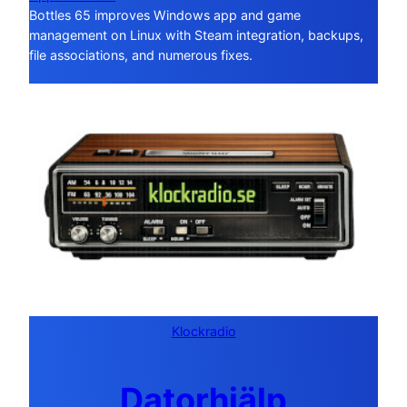
Bottles 65 improves Windows app and game
management on Linux with Steam integration, backups,
file associations, and numerous fixes.
Klockradio
Datorhjälp