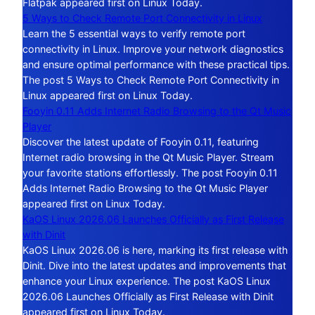
Flatpak appeared first on Linux Today.
5 Ways to Check Remote Port Connectivity in Linux
Learn the 5 essential ways to verify remote port
connectivity in Linux. Improve your network diagnostics
and ensure optimal performance with these practical tips.
The post 5 Ways to Check Remote Port Connectivity in
Linux appeared first on Linux Today.
Fooyin 0.11 Adds Internet Radio Browsing to the Qt Music
Player
Discover the latest update of Fooyin 0.11, featuring
Internet radio browsing in the Qt Music Player. Stream
your favorite stations effortlessly. The post Fooyin 0.11
Adds Internet Radio Browsing to the Qt Music Player
appeared first on Linux Today.
KaOS Linux 2026.06 Launches Officially as First Release
with Dinit
KaOS Linux 2026.06 is here, marking its first release with
Dinit. Dive into the latest updates and improvements that
enhance your Linux experience. The post KaOS Linux
2026.06 Launches Officially as First Release with Dinit
appeared first on Linux Today.