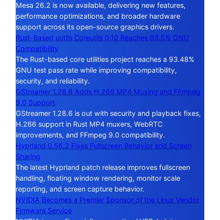
Mesa 26.2 is now available, delivering new features,
performance optimizations, and broader hardware
support across its open-source graphics drivers.
Rust-Based uutils Coreutils 0.10 Reaches 93.5% GNU
Compatibility
The Rust-based core utilities project reaches a 93.48%
GNU test pass rate while improving compatibility,
security, and reliability.
GStreamer 1.28.6 Adds H.266 MP4 Muxing and FFmpeg
9.0 Support
GStreamer 1.28.6 is out with security and playback fixes,
H.266 support in Rust MP4 muxers, WebRTC
improvements, and FFmpeg 9.0 compatibility.
Hyprland 0.56.2 Fixes Fullscreen Behavior and Screen
Sharing
The latest Hyprland patch release improves fullscreen
handling, floating window rendering, monitor scale
reporting, and screen capture behavior.
NVIDIA Becomes a Premier Sponsor of the Linux Vendor
Firmware Service