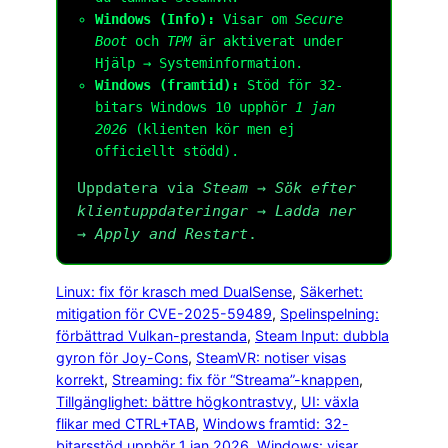
Windows (Info):
Visar om
Secure
Boot
och
TPM
är aktiverat under
Hjälp → Systeminformation.
Windows (framtid):
Stöd för 32-
bitars Windows 10 upphör
1 jan
2026
(klienten kör men ej
officiellt stödd).
Uppdatera via
Steam → Sök efter
klientuppdateringar
→
Ladda ner
→
Apply and Restart
.
Linux: fix för krasch med DualSense
, 
Säkerhet:
mitigation för CVE-2025-59489
, 
Spelinspelning:
förbättrad Vulkan-prestanda
, 
Steam Input: dubbla
gyron för Joy-Cons
, 
SteamVR: notiser visas
korrekt
, 
Streaming: fix för “Streama”-knappen
, 
Tillgänglighet: bättre högkontrastvy
, 
UI: växla
flikar med CTRL+TAB
, 
Windows framtid: 32-
bitarsstöd upphör 1 jan 2026
, 
Windows: visar