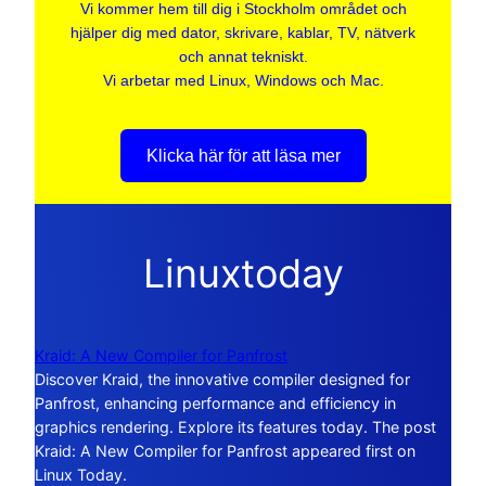
Vi kommer hem till dig i Stockholm området och
hjälper dig med dator, skrivare, kablar, TV, nätverk
och annat tekniskt.
Vi arbetar med Linux, Windows och Mac.
Klicka här för att läsa mer
Linuxtoday
Kraid: A New Compiler for Panfrost
Discover Kraid, the innovative compiler designed for
Panfrost, enhancing performance and efficiency in
graphics rendering. Explore its features today. The post
Kraid: A New Compiler for Panfrost appeared first on
Linux Today.