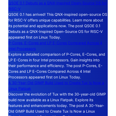
QSOE 0.1 Debuts as a QNX-Inspired Open-Source OS for
RISC-V
QSOE 0.1 has arrived! This QNX-inspired open-source OS
for RISC-V offers unique capabilities. Learn more about
its potential and applications now. The post QSOE 0.1
Debuts as a QNX-Inspired Open-Source OS for RISC-V
appeared first on Linux Today.
P-Cores, E-Cores and LP E-Cores Compared Across 4
Intel Processors
Explore a detailed comparison of P-Cores, E-Cores, and
LP E-Cores in four Intel processors. Gain insights into
their performance and efficiency. The post P-Cores, E-
Cores and LP E-Cores Compared Across 4 Intel
Processors appeared first on Linux Today.
A 30-Year-Old GIMP Build Used to Create Tux Is Now a
Linux Flatpak
Discover the evolution of Tux with the 30-year-old GIMP
build now available as a Linux Flatpak. Explore its
features and enhancements today. The post A 30-Year-
Old GIMP Build Used to Create Tux Is Now a Linux