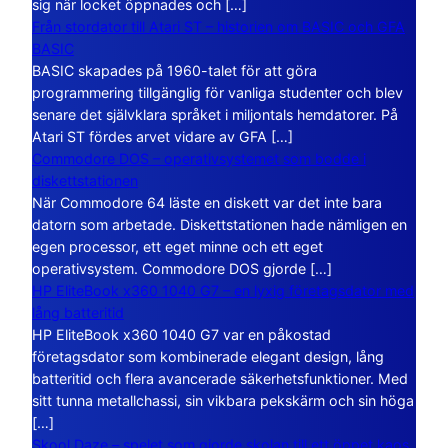
sig när locket öppnades och […]
Från stordator till Atari ST – historien om BASIC och GFA
BASIC
BASIC skapades på 1960-talet för att göra
programmering tillgänglig för vanliga studenter och blev
senare det självklara språket i miljontals hemdatorer. På
Atari ST fördes arvet vidare av GFA […]
Commodore DOS – operativsystemet som bodde i
diskettstationen
När Commodore 64 läste en diskett var det inte bara
datorn som arbetade. Diskettstationen hade nämligen en
egen processor, ett eget minne och ett eget
operativsystem. Commodore DOS gjorde […]
HP EliteBook x360 1040 G7 – en lyxig företagsdator med
lång batteritid
HP EliteBook x360 1040 G7 var en påkostad
företagsdator som kombinerade elegant design, lång
batteritid och flera avancerade säkerhetsfunktioner. Med
sitt tunna metallchassi, sin vikbara pekskärm och sin höga
[…]
Skool Daze – spelet som gjorde skolan till ett öppet kaos