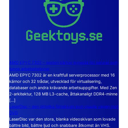
AMD EPYC 7302 – sexton kärnor byggda för servrar och
tunga arbetsstationer
AMD EPYC 7302 är en kraftfull serverprocessor med 16
kärnor och 32 trådar, utvecklad för virtualisering,
databaser och andra krävande arbetsuppgifter. Med Zen
2-arkitektur, 128 MB L3-cache, åttakanaligt DDR4-minne
[…]
LaserDisc – den jättelika filmskivan som visade vägen mot
DVD
LaserDisc var den stora, blanka videoskivan som lovade
bättre bild, bättre ljud och snabbare åtkomst än VHS.