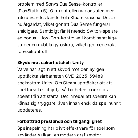
problem med Sonys DualSense-kontroller
(PlayStation 5). Om kontrollen var ansluten men
inte användes kunde hela Steam krascha. Det är
nu åtgärdat, vilket gör att DualSense fungerar
smidigare. Samtidigt får Nintendo Switch-spelare
en bonus – Joy-Con-kontroller i kombinerat läge
stöder nu dubbla gyroskop, vilket ger mer exakt
rörelsekontroll.
Skydd mot säkerhetshål i Unity
Valve har lagt in ett skydd mot den nyligen
upptäckta sårbarheten CVE-2025-59489 i
spelmotorn Unity. Om Steam upptäcker att ett
spel försöker utnyttja sårbarheten blockeras
spelet från att starta. Det innebär att spelare kan
känna sig tryggare, även innan enskilda spel hunnit
uppdateras.
Förbättrad prestanda och tillgänglighet
Spelinspelning har blivit effektivare för spel som
använder Vulkan, en modern grafikmotor.