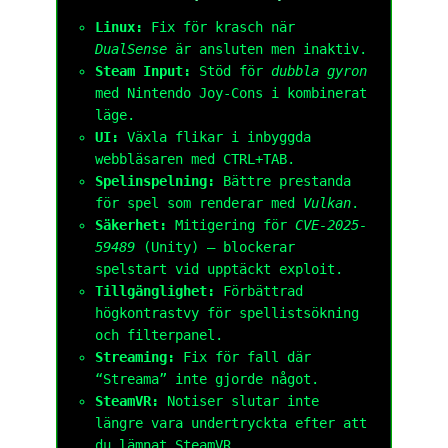
Linux:
Fix för krasch när
DualSense
är ansluten men inaktiv.
Steam Input:
Stöd för
dubbla gyron
med Nintendo Joy-Cons i kombinerat
läge.
UI:
Växla flikar i inbyggda
webbläsaren med
CTRL
+
TAB
.
Spelinspelning:
Bättre prestanda
för spel som renderar med
Vulkan
.
Säkerhet:
Mitigering för
CVE-2025-
59489
(Unity) – blockerar
spelstart vid upptäckt exploit.
Tillgänglighet:
Förbättrad
högkontrastvy för spellistsökning
och filterpanel.
Streaming:
Fix för fall där
“Streama” inte gjorde något.
SteamVR:
Notiser slutar inte
längre vara undertryckta efter att
du lämnat SteamVR.