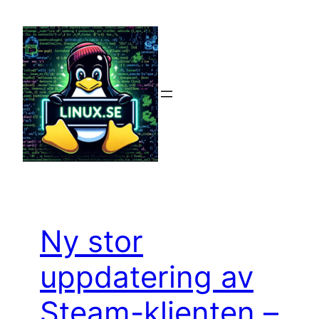
Hoppa
till
innehåll
Ny stor
uppdatering av
Steam-klienten –