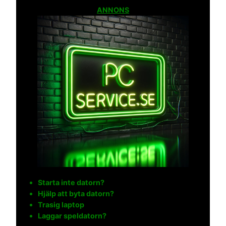
ANNONS
Starta inte datorn?
Hjälp att byta datorn?
Trasig laptop
Laggar speldatorn?