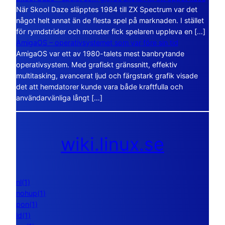
När Skool Daze släpptes 1984 till ZX Spectrum var det
något helt annat än de flesta spel på marknaden. I stället
för rymdstrider och monster fick spelaren uppleva en […]
AmigaOS – operativsystemet som var före sin tid
AmigaOS var ett av 1980-talets mest banbrytande
operativsystem. Med grafiskt gränssnitt, effektiv
multitasking, avancerat ljud och färgstark grafik visade
det att hemdatorer kunde vara både kraftfulla och
användarvänliga långt […]
wiki.linux.se
nl(1)
nohup(1)
pon(1)
ld(1)