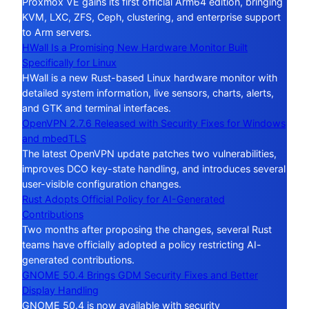
Proxmox VE gains its first official Arm64 edition, bringing
KVM, LXC, ZFS, Ceph, clustering, and enterprise support
to Arm servers.
HWall Is a Promising New Hardware Monitor Built
Specifically for Linux
HWall is a new Rust-based Linux hardware monitor with
detailed system information, live sensors, charts, alerts,
and GTK and terminal interfaces.
OpenVPN 2.7.6 Released with Security Fixes for Windows
and mbedTLS
The latest OpenVPN update patches two vulnerabilities,
improves DCO key-state handling, and introduces several
user-visible configuration changes.
Rust Adopts Official Policy for AI-Generated
Contributions
Two months after proposing the changes, several Rust
teams have officially adopted a policy restricting AI-
generated contributions.
GNOME 50.4 Brings GDM Security Fixes and Better
Display Handling
GNOME 50.4 is now available with security