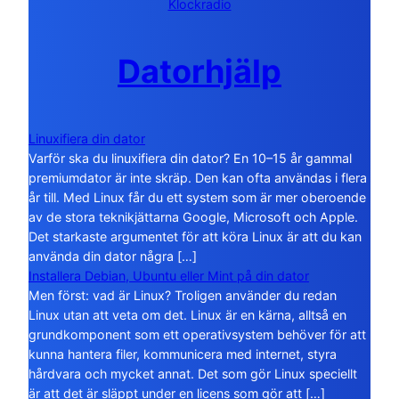
Klockradio
Datorhjälp
Linuxifiera din dator
Varför ska du linuxifiera din dator? En 10–15 år gammal
premiumdator är inte skräp. Den kan ofta användas i flera
år till. Med Linux får du ett system som är mer oberoende
av de stora teknikjättarna Google, Microsoft och Apple.
Det starkaste argumentet för att köra Linux är att du kan
använda din dator några […]
Installera Debian, Ubuntu eller Mint på din dator
Men först: vad är Linux? Troligen använder du redan
Linux utan att veta om det. Linux är en kärna, alltså en
grundkomponent som ett operativsystem behöver för att
kunna hantera filer, kommunicera med internet, styra
hårdvara och mycket annat. Det som gör Linux speciellt
är att det är släppt under en licens som gör att […]