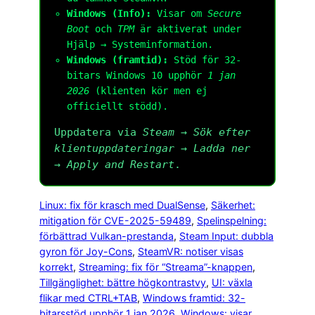
Windows (Info):
Visar om
Secure
Boot
och
TPM
är aktiverat under
Hjälp → Systeminformation.
Windows (framtid):
Stöd för 32-
bitars Windows 10 upphör
1 jan
2026
(klienten kör men ej
officiellt stödd).
Uppdatera via
Steam → Sök efter
klientuppdateringar
→
Ladda ner
→
Apply and Restart
.
Linux: fix för krasch med DualSense
, 
Säkerhet:
mitigation för CVE-2025-59489
, 
Spelinspelning:
förbättrad Vulkan-prestanda
, 
Steam Input: dubbla
gyron för Joy-Cons
, 
SteamVR: notiser visas
korrekt
, 
Streaming: fix för “Streama”-knappen
, 
Tillgänglighet: bättre högkontrastvy
, 
UI: växla
flikar med CTRL+TAB
, 
Windows framtid: 32-
bitarsstöd upphör 1 jan 2026
, 
Windows: visar