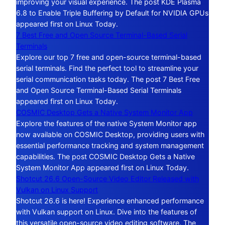
improving your visual experience. The post KDE Plasma
6.8 to Enable Triple Buffering by Default for NVIDIA GPUs
appeared first on Linux Today.
7 Best Free and Open Source Terminal-Based Serial
Terminals
Explore our top 7 free and open-source terminal-based
serial terminals. Find the perfect tool to streamline your
serial communication tasks today. The post 7 Best Free
and Open Source Terminal-Based Serial Terminals
appeared first on Linux Today.
COSMIC Desktop Gets a Native System Monitor App
Explore the features of the native System Monitor app
now available on COSMIC Desktop, providing users with
essential performance tracking and system management
capabilities. The post COSMIC Desktop Gets a Native
System Monitor App appeared first on Linux Today.
Shotcut 26.6 Open-Source Video Editor Released with
Vulkan on Linux Support
Shotcut 26.6 is here! Experience enhanced performance
with Vulkan support on Linux. Dive into the features of
this versatile open-source video editing software. The