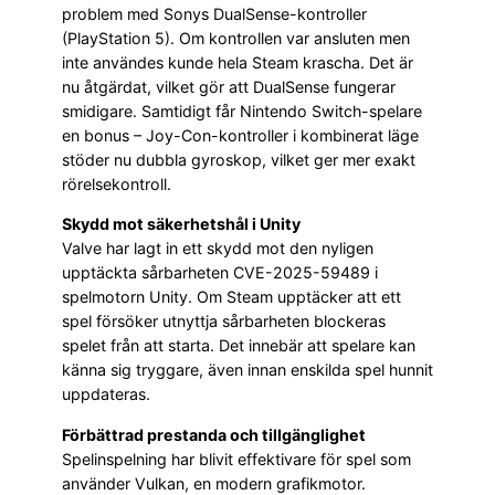
problem med Sonys DualSense-kontroller
(PlayStation 5). Om kontrollen var ansluten men
inte användes kunde hela Steam krascha. Det är
nu åtgärdat, vilket gör att DualSense fungerar
smidigare. Samtidigt får Nintendo Switch-spelare
en bonus – Joy-Con-kontroller i kombinerat läge
stöder nu dubbla gyroskop, vilket ger mer exakt
rörelsekontroll.
Skydd mot säkerhetshål i Unity
Valve har lagt in ett skydd mot den nyligen
upptäckta sårbarheten CVE-2025-59489 i
spelmotorn Unity. Om Steam upptäcker att ett
spel försöker utnyttja sårbarheten blockeras
spelet från att starta. Det innebär att spelare kan
känna sig tryggare, även innan enskilda spel hunnit
uppdateras.
Förbättrad prestanda och tillgänglighet
Spelinspelning har blivit effektivare för spel som
använder Vulkan, en modern grafikmotor.