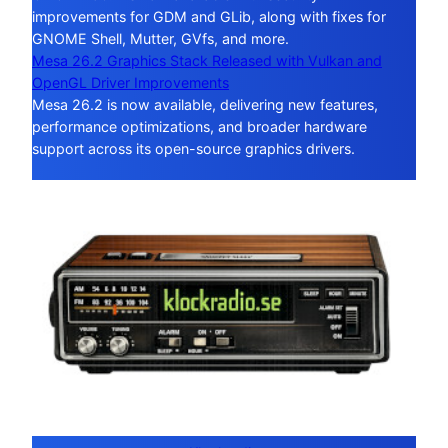
improvements for GDM and GLib, along with fixes for
GNOME Shell, Mutter, GVfs, and more.
Mesa 26.2 Graphics Stack Released with Vulkan and
OpenGL Driver Improvements
Mesa 26.2 is now available, delivering new features,
performance optimizations, and broader hardware
support across its open-source graphics drivers.