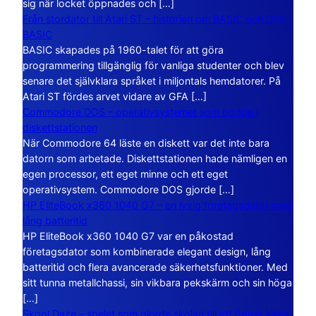
sig när locket öppnades och […]
Från stordator till Atari ST – historien om BASIC och GFA
BASIC
BASIC skapades på 1960-talet för att göra
programmering tillgänglig för vanliga studenter och blev
senare det självklara språket i miljontals hemdatorer. På
Atari ST fördes arvet vidare av GFA […]
Commodore DOS – operativsystemet som bodde i
diskettstationen
När Commodore 64 läste en diskett var det inte bara
datorn som arbetade. Diskettstationen hade nämligen en
egen processor, ett eget minne och ett eget
operativsystem. Commodore DOS gjorde […]
HP EliteBook x360 1040 G7 – en lyxig företagsdator med
lång batteritid
HP EliteBook x360 1040 G7 var en påkostad
företagsdator som kombinerade elegant design, lång
batteritid och flera avancerade säkerhetsfunktioner. Med
sitt tunna metallchassi, sin vikbara pekskärm och sin höga
[…]
Skool Daze – spelet som gjorde skolan till ett öppet kaos