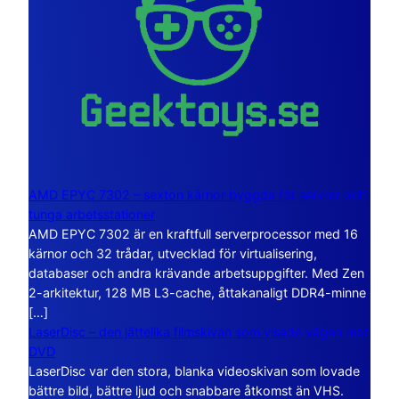
AMD EPYC 7302 – sexton kärnor byggda för servrar och
tunga arbetsstationer
AMD EPYC 7302 är en kraftfull serverprocessor med 16
kärnor och 32 trådar, utvecklad för virtualisering,
databaser och andra krävande arbetsuppgifter. Med Zen
2-arkitektur, 128 MB L3-cache, åttakanaligt DDR4-minne
[…]
LaserDisc – den jättelika filmskivan som visade vägen mot
DVD
LaserDisc var den stora, blanka videoskivan som lovade
bättre bild, bättre ljud och snabbare åtkomst än VHS.