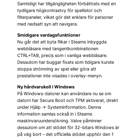
Samtidigt har tillgängligheten förbättrats med en
tydligare högkontrastvy för spellistor och
filterpaneler, vilket gör det enklare för personer
med nedsatt syn att navigera.
Smidigare vardagsfunktioner
Nu går det att byta flikar i Steams inbyggda
webbläsare med tangentkombinationen
CTRL+TAB, precis som i vanliga webbläsare.
Dessutom har buggar fixats som tidigare kunde
stoppa strömning av spel eller göra att
prestationer inte visades i overlay-menyn.
Ny hårdvarukoll i Windows
På Windows-datorer kan användare nu se om
datorn har Secure Boot och TPM aktiverat, direkt
under Hjälp → Systeminformation. Denna
information samlas också in i Steams
maskinvaruundersökning. Valve påminner
dessutom om att stödet för 32-bitars Windows är
på väg bort – det officiella stödet upphör den 1