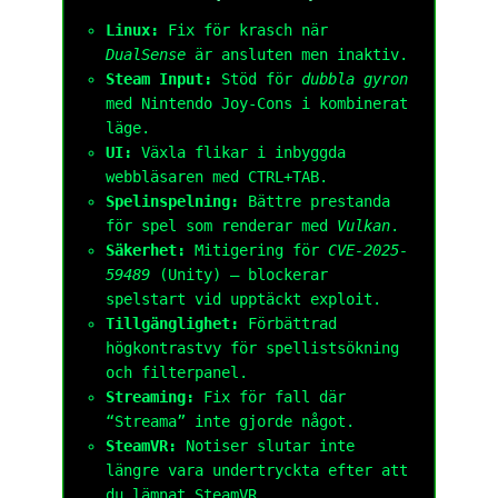
Linux:
Fix för krasch när
DualSense
är ansluten men inaktiv.
Steam Input:
Stöd för
dubbla gyron
med Nintendo Joy-Cons i kombinerat
läge.
UI:
Växla flikar i inbyggda
webbläsaren med
CTRL
+
TAB
.
Spelinspelning:
Bättre prestanda
för spel som renderar med
Vulkan
.
Säkerhet:
Mitigering för
CVE-2025-
59489
(Unity) – blockerar
spelstart vid upptäckt exploit.
Tillgänglighet:
Förbättrad
högkontrastvy för spellistsökning
och filterpanel.
Streaming:
Fix för fall där
“Streama” inte gjorde något.
SteamVR:
Notiser slutar inte
längre vara undertryckta efter att
du lämnat SteamVR.