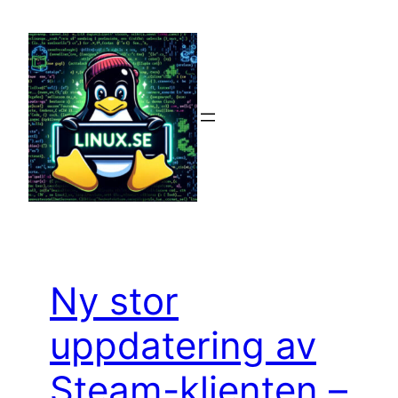
Hoppa
till
innehåll
Ny stor
uppdatering av
Steam-klienten –