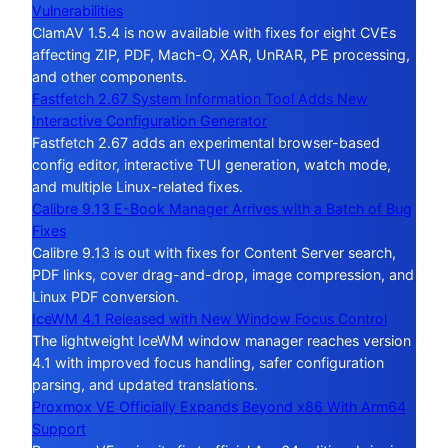
Vulnerabilities
ClamAV 1.5.4 is now available with fixes for eight CVEs
affecting ZIP, PDF, Mach-O, XAR, UnRAR, PE processing,
and other components.
Fastfetch 2.67 System Information Tool Adds New
Interactive Configuration Generator
Fastfetch 2.67 adds an experimental browser-based
config editor, interactive TUI generation, watch mode,
and multiple Linux-related fixes.
Calibre 9.13 E-Book Manager Arrives with a Batch of Bug
Fixes
Calibre 9.13 is out with fixes for Content Server search,
PDF links, cover drag-and-drop, image compression, and
Linux PDF conversion.
IceWM 4.1 Released with New Window Focus Control
The lightweight IceWM window manager reaches version
4.1 with improved focus handling, safer configuration
parsing, and updated translations.
Proxmox VE Officially Expands Beyond x86 With Arm64
Support