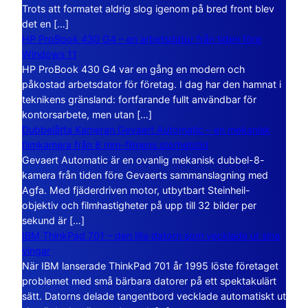
Trots att formatet aldrig slog igenom på bred front blev
det en […]
HP ProBook 430 G4 – en arbetsdator från tiden före
Windows 11
HP ProBook 430 G4 var en gång en modern och
påkostad arbetsdator för företag. I dag har den hamnat i
teknikens gränsland: fortfarande fullt användbar för
kontorsarbete, men utan […]
Dubbelåtta Kameran Gevaert Automatic – en mekanisk
filmkamera från 8 mm-filmens storhetstid
Gevaert Automatic är en ovanlig mekanisk dubbel-8-
kamera från tiden före Gevaerts sammanslagning med
Agfa. Med fjäderdriven motor, utbytbart Steinheil-
objektiv och filmhastigheter på upp till 32 bilder per
sekund är […]
IBM ThinkPad 701 – den lilla datorn som vecklade ut sina
vingar
När IBM lanserade ThinkPad 701 år 1995 löste företaget
problemet med små bärbara datorer på ett spektakulärt
sätt. Datorns delade tangentbord vecklade automatiskt ut