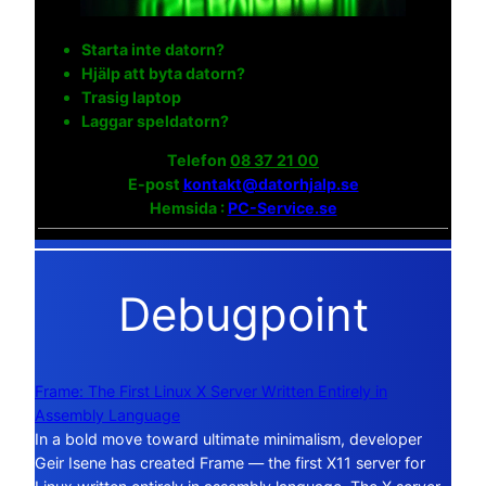
Starta inte datorn?
Hjälp att byta datorn?
Trasig laptop
Laggar speldatorn?
Telefon
08 37 21 00
E-post
kontakt@datorhjalp.se
Hemsida :
PC-Service.se
Debugpoint
Frame: The First Linux X Server Written Entirely in
Assembly Language
In a bold move toward ultimate minimalism, developer
Geir Isene has created Frame — the first X11 server for