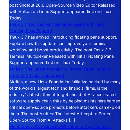
post Shotcut 26.6 Open-Source Video Editor Released
with Vulkan on Linux Support appeared first on Linux
Today.
Tmux 3.7 Terminal Multiplexer Released with Initial
Floating Pane Support
Tmux 3.7 has arrived, introducing floating pane support.
Explore how this update can improve your terminal
workflow and boost productivity. The post Tmux 3.7
Terminal Multiplexer Released with Initial Floating Pane
Support appeared first on Linux Today.
Akrites: The Latest Attempt to Protect Open-Source
From AI Attacks Has Arrived
Akrites, a new Linux Foundation initiative backed by many
of the world’s largest tech and financial firms, is the
industry’s latest attempt to get ahead of AI‑accelerated
software supply chain risks by helping maintainers harden
critical open-source projects before attackers can exploit
them. The post Akrites: The Latest Attempt to Protect
Open-Source From AI Attacks […]
Meet Drawy, KDE’s Infinite Whiteboard App for Linux