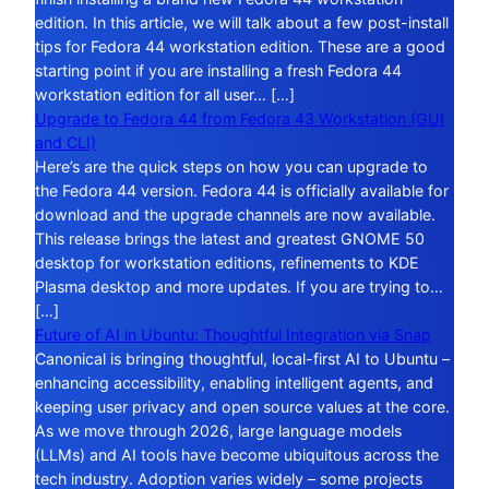
edition. In this article, we will talk about a few post-install
tips for Fedora 44 workstation edition. These are a good
starting point if you are installing a fresh Fedora 44
workstation edition for all user… […]
Upgrade to Fedora 44 from Fedora 43 Workstation (GUI
and CLI)
Here’s are the quick steps on how you can upgrade to
the Fedora 44 version. Fedora 44 is officially available for
download and the upgrade channels are now available.
This release brings the latest and greatest GNOME 50
desktop for workstation editions, refinements to KDE
Plasma desktop and more updates. If you are trying to…
[…]
Future of AI in Ubuntu: Thoughtful Integration via Snap
Canonical is bringing thoughtful, local-first AI to Ubuntu –
enhancing accessibility, enabling intelligent agents, and
keeping user privacy and open source values at the core.
As we move through 2026, large language models
(LLMs) and AI tools have become ubiquitous across the
tech industry. Adoption varies widely – some projects