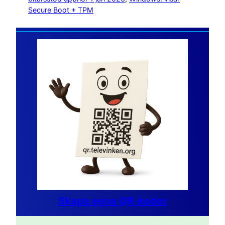
Secure Boot + TPM
Skapa egna QR-koder