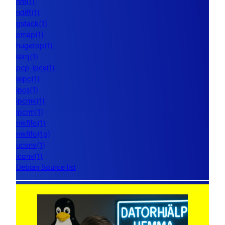
nm(1)
ndiff(1)
gstack(1)
pmap(1)
hugetop(1)
lsirq(1)
pcp-ipcs(1)
lsipc(1)
ipcs(1)
ipcmk(1)
ipcrm(1)
mkfifo(1)
mkfifo(1p)
uconv(1)
iconv(1)
Debian Source list