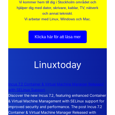
Vi kommer hem till dig i Stockholm området och
hjälper dig med dator, skrivare, kablar, TV, nätverk
och annat tekniskt.
Vi arbetar med Linux, Windows och Mac.
Klicka här för att läsa mer
Linuxtoday
Incus 7.2 Container & Virtual Machine Manager Released
with SELinux Support
Discover the new Incus 7.2, featuring enhanced Container
& Virtual Machine Management with SELinux support for
improved security and performance. The post Incus 7.2
Container & Virtual Machine Manager Released with