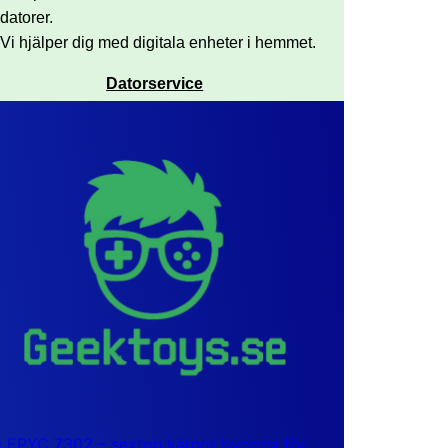
datorer.
Vi hjälper dig med digitala enheter i hemmet.
Datorservice
EPYC 7302 – sexton kärnor byggda för