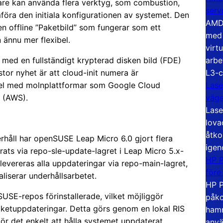
dare kan använda flera verktyg, som combustion,
serv
omföra den initiala konfigurationen av systemet. Den
AMD 
 en offline ”Paketbild” som fungerar som ett
med 
 ännu mer flexibel.
virt
arbe
 med en fullständigt krypterad disken bild (FDE)
L3-c
or nyhet är att cloud-init numera är
Lase
tibel med molnplattformar som Google Cloud
väg
 (AWS).
Lase
lova
åtko
rhåll har openSUSE Leap Micro 6.0 gjort flera
igen
erats via repo-sle-update-lagret i Leap Micro 5.x-
HP P
t levereras alla uppdateringar via repo-main-lagret,
före
liserar underhållsarbetet.
HP P
SUSE-repos förinstallerade, vilket möjliggör
påko
aketuppdateringar. Detta görs genom en lokal RIS
hamn
r det enkelt att hålla systemet uppdaterat.
anvä