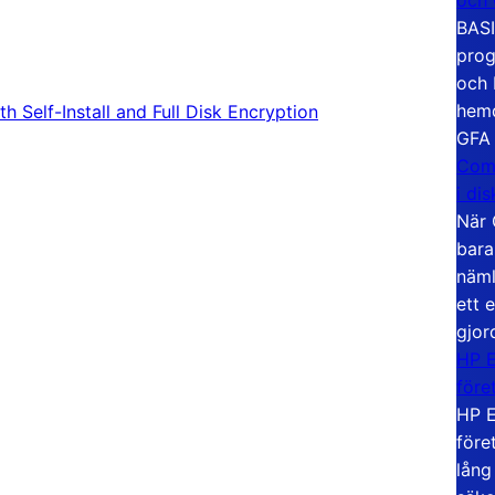
BASI
prog
och 
hemd
Self-Install and Full Disk Encryption
GFA
Com
i di
När 
bara
näml
ett 
gjor
HP E
före
HP E
före
lång