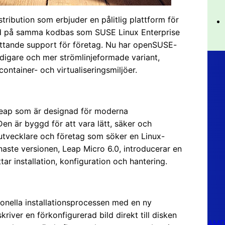
ribution som erbjuder en pålitlig plattform för
rad på samma kodbas som SUSE Linux Enterprise
attande support för företag. Nu har openSUSE-
idigare och mer strömlinjeformade variant,
ntainer- och virtualiseringsmiljöer.
Leap som är designad för moderna
Den är byggd för att vara lätt, säker och
r utvecklare och företag som söker en Linux-
naste versionen, Leap Micro 6.0, introducerar en
ar installation, konfiguration och hantering.
onella installationsprocessen med en ny
skriver en förkonfigurerad bild direkt till disken
AMD 