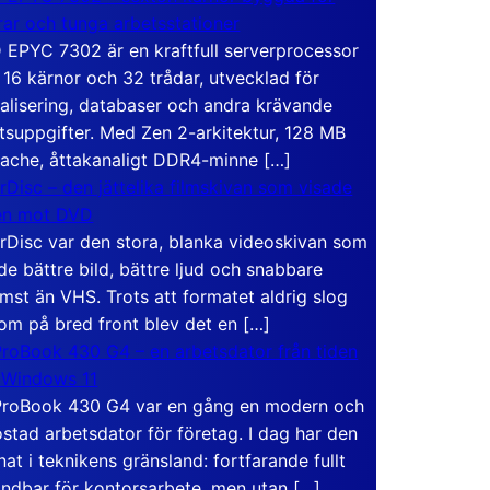
rar och tunga arbetsstationer
EPYC 7302 är en kraftfull serverprocessor
16 kärnor och 32 trådar, utvecklad för
ualisering, databaser och andra krävande
tsuppgifter. Med Zen 2-arkitektur, 128 MB
ache, åttakanaligt DDR4-minne […]
rDisc – den jättelika filmskivan som visade
en mot DVD
rDisc var den stora, blanka videoskivan som
de bättre bild, bättre ljud och snabbare
mst än VHS. Trots att formatet aldrig slog
om på bred front blev det en […]
roBook 430 G4 – en arbetsdator från tiden
 Windows 11
roBook 430 G4 var en gång en modern och
stad arbetsdator för företag. I dag har den
at i teknikens gränsland: fortfarande fullt
ndbar för kontorsarbete, men utan […]