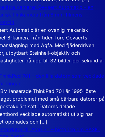
elåtta Kameran Gevaert Automatic – en
nisk filmkamera från 8 mm-filmens
hetstid
ert Automatic är en ovanlig mekanisk
el-8-kamera från tiden före Gevaerts
anslagning med Agfa. Med fjäderdriven
r, utbytbart Steinheil-objektiv och
hastigheter på upp till 32 bilder per sekund är
ThinkPad 701 – den lilla datorn som vecklade
ina vingar
IBM lanserade ThinkPad 701 år 1995 löste
taget problemet med små bärbara datorer på
spektakulärt sätt. Datorns delade
entbord vecklade automatiskt ut sig när
et öppnades och […]
 stordator till Atari ST – historien om BASIC
 GFA BASIC