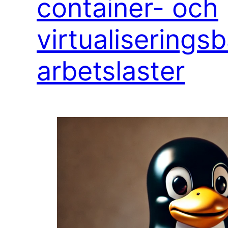
container- och
virtualiserings
arbetslaster