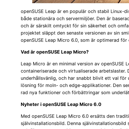
openSUSE Leap är en populär och stabil Linux-dist
både stationära och servermiljöer. Den är base
och är särskilt omtyckt för sin säkerhet och omf
projektet släppt den senaste versionen av sin sm
openSUSE Leap Micro 6.0, som är optimerad för co
Vad är openSUSE Leap Micro?
Leap Micro är en minimal version av openSUSE 
containeriserade och virtualiserade arbetslaster. 
underhållsvänlig, och har snabbt blivit ett val fö
lösning för moln- och edge-applikationer. Den se
rad nya funktioner och förbättringar som underlätt
Nyheter i openSUSE Leap Micro 6.0
Med openSUSE Leap Micro 6.0 ersätts den traditi
självinstallationsbild. Denna självinstallationsbild 