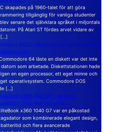
C skapades på 1960-talet för att göra
rammering tillgänglig för vanliga studenter
blev senare det självklara språket i miljontals
atorer. På Atari ST fördes arvet vidare av
 […]
modore DOS – operativsystemet som bodde
skettstationen
Commodore 64 läste en diskett var det inte
 datorn som arbetade. Diskettstationen hade
igen en egen processor, ett eget minne och
eget operativsystem. Commodore DOS
de […]
liteBook x360 1040 G7 – en lyxig
tagsdator med lång batteritid
liteBook x360 1040 G7 var en påkostad
tagsdator som kombinerade elegant design,
 batteritid och flera avancerade