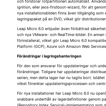
och förstorar rotpartitionen automatiskt. Använ
ignition, eller jeos-firstboot-wizard, för att gen
nya installationsbilden finns även tillgänglig som
lagringspaket på en DVD, vilket gör distributionen
Leap Micro 6.0 erbjuder även förbättrad säkerhet
och nya VMware- och RealTime-bilder. En annan st
förinstallerat, vilket gör Leap Micro 6.0 kompa
Platform (GCP), Azure och Amazon Web Services
Förändringar i lagringshanteringen
För den som ansvarar för uppdateringar och unde
förändringar. Tidigare har uppdateringar distribu
serien, men detta lager har nu tagits bort. Iställe
vilket förenklar uppdateringsprocessen och centra
För nya installationer har Leap Micro 6.0 nu open
snabbare underhåll av lagerdefinitioner genom p
(Repository Index Service)-implementation som gö