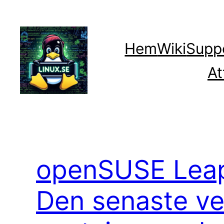
Hoppa
till
innehåll
Hem
Wiki
Supp
At
openSUSE Leap
Den senaste ve