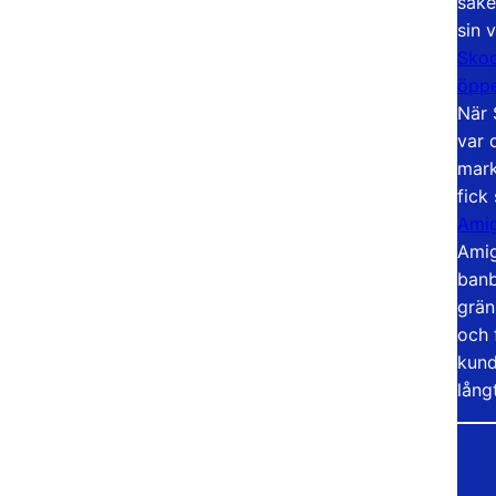
säke
sin 
Skoo
öppe
När 
var 
mark
fick
Amig
Amig
banb
grän
och 
kund
lång