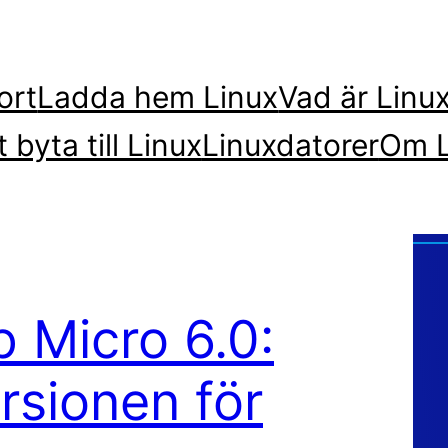
ort
Ladda hem Linux
Vad är Linu
t byta till Linux
Linuxdatorer
Om L
 Micro 6.0:
rsionen för