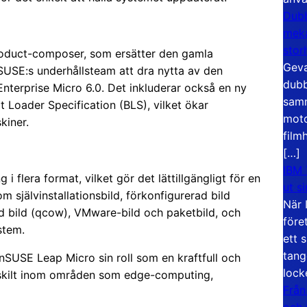
Dubb
meka
stor
roduct-composer, som ersätter den gamla
Geva
SUSE:s underhållsteam att dra nytta av den
dubb
nterprise Micro 6.0. Det inkluderar också en ny
samm
 Loader Specification (BLS), vilket ökar
moto
kiner.
film
[…]
IBM 
 flera format, vilket gör det lättillgängligt för en
ut s
självinstallationsbild, förkonfigurerad bild
När 
ad bild (qcow), VMware-bild och paketbild, och
före
stem.
ett 
tang
USE Leap Micro sin roll som en kraftfull och
lock
särskilt inom områden som edge-computing,
Från
och