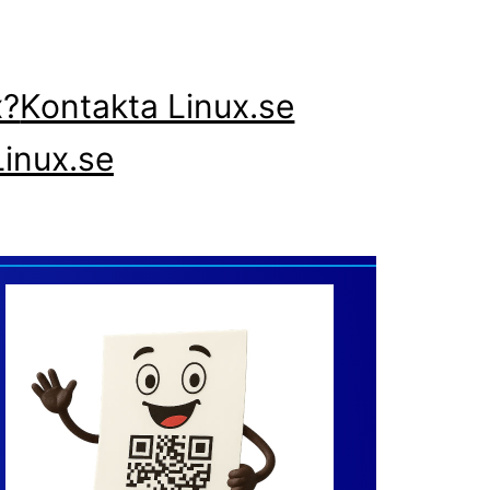
x?
Kontakta Linux.se
inux.se