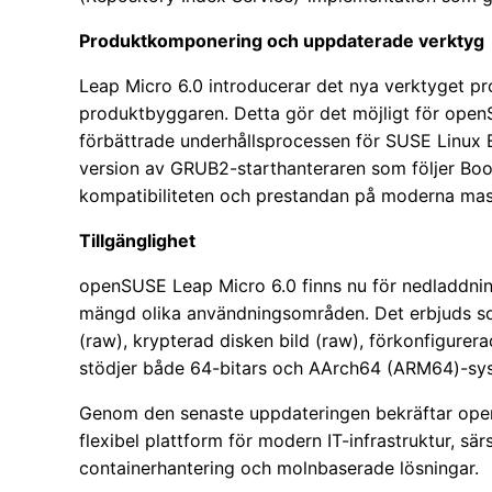
Produktkomponering och uppdaterade verktyg
Leap Micro 6.0 introducerar det nya verktyget p
produktbyggaren. Detta gör det möjligt för open
förbättrade underhållsprocessen för SUSE Linux E
version av GRUB2-starthanteraren som följer Boot
kompatibiliteten och prestandan på moderna mas
Tillgänglighet
openSUSE Leap Micro 6.0 finns nu för nedladdning i
mängd olika användningsområden. Det erbjuds som 
(raw), krypterad disken bild (raw), förkonfigurer
stödjer både 64-bitars och AArch64 (ARM64)-sy
Genom den senaste uppdateringen bekräftar openS
flexibel plattform för modern IT-infrastruktur, 
containerhantering och molnbaserade lösningar.