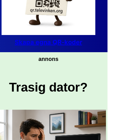
Skapa egna QR-koder
annons
Trasig dator?