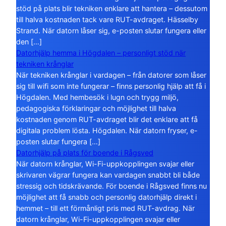
stöd på plats blir tekniken enklare att hantera – dessutom
till halva kostnaden tack vare RUT-avdraget. Hässelby
Strand. När datorn låser sig, e-posten slutar fungera eller
den […]
Datorhjälp hemma i Högdalen – personligt stöd när
tekniken krånglar
När tekniken krånglar i vardagen – från datorer som låser
sig till wifi som inte fungerar – finns personlig hjälp att få i
Högdalen. Med hembesök i lugn och trygg miljö,
pedagogiska förklaringar och möjlighet till halva
kostnaden genom RUT-avdraget blir det enklare att få
digitala problem lösta. Högdalen. När datorn fryser, e-
posten slutar fungera […]
Datorhjälp på plats för boende i Rågsved
När datorn krånglar, Wi-Fi-uppkopplingen svajar eller
skrivaren vägrar fungera kan vardagen snabbt bli både
stressig och tidskrävande. För boende i Rågsved finns nu
möjlighet att få snabb och personlig datorhjälp direkt i
hemmet – till ett förmånligt pris med RUT-avdrag. När
datorn krånglar, Wi-Fi-uppkopplingen svajar eller