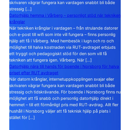
skrivaren vägrar fungera kan vardagen snabbt bli både
stressig […]
Datorhjälp hemma i Vårberg – personligt stöd när tekniken
krånglar
När tekniken krånglar i vardagen – från strulande datorer
och e-post till wifi som inte vill fungera – finns personlig
hjälp att få i Vårberg. Med hembesök i lugn och ro och
möjlighet till halva kostnaden via RUT-avdraget erbjuds
ett tryggt och pedagogiskt stöd för den som vill få
tekniken att fungera igen. Vårberg. När […]
Datorhjälp nära till hands för boende i Norsborg för halva
priset efter RUT avdraget
När datorn krånglar, internetuppkopplingen svajar eller
skrivaren vägrar fungera kan vardagen snabbt bli både
stressig och tidskrävande. För boende i Norsborg finns nu
möjlighet att få snabb och personlig datorhjälp direkt i
hemmet – till ett förmånligt pris med RUT-avdrag. Allt fler
hushåll i Norsborg väljer att få teknisk hjälp på plats i
stället för […]