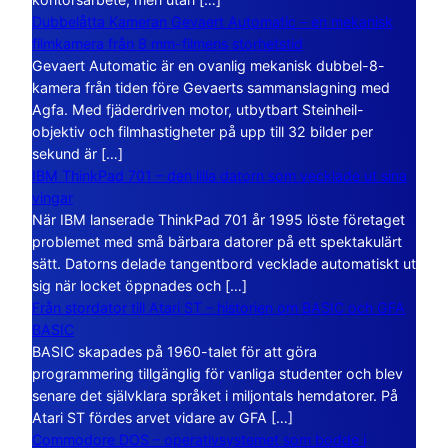
Dubbelåtta Kameran Gevaert Automatic – en mekanisk
filmkamera från 8 mm-filmens storhetstid
Gevaert Automatic är en ovanlig mekanisk dubbel-8-
kamera från tiden före Gevaerts sammanslagning med
Agfa. Med fjäderdriven motor, utbytbart Steinheil-
objektiv och filmhastigheter på upp till 32 bilder per
sekund är […]
IBM ThinkPad 701 – den lilla datorn som vecklade ut sina
vingar
När IBM lanserade ThinkPad 701 år 1995 löste företaget
problemet med små bärbara datorer på ett spektakulärt
sätt. Datorns delade tangentbord vecklade automatiskt ut
sig när locket öppnades och […]
Från stordator till Atari ST – historien om BASIC och GFA
BASIC
BASIC skapades på 1960-talet för att göra
programmering tillgänglig för vanliga studenter och blev
senare det självklara språket i miljontals hemdatorer. På
Atari ST fördes arvet vidare av GFA […]
Commodore DOS – operativsystemet som bodde i