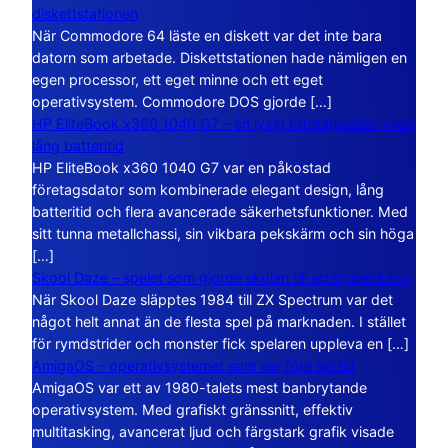
diskettstationen
När Commodore 64 läste en diskett var det inte bara
datorn som arbetade. Diskettstationen hade nämligen en
egen processor, ett eget minne och ett eget
operativsystem. Commodore DOS gjorde […]
HP EliteBook x360 1040 G7 – en lyxig företagsdator med
lång batteritid
HP EliteBook x360 1040 G7 var en påkostad
företagsdator som kombinerade elegant design, lång
batteritid och flera avancerade säkerhetsfunktioner. Med
sitt tunna metallchassi, sin vikbara pekskärm och sin höga
[…]
Skool Daze – spelet som gjorde skolan till ett öppet kaos
När Skool Daze släpptes 1984 till ZX Spectrum var det
något helt annat än de flesta spel på marknaden. I stället
för rymdstrider och monster fick spelaren uppleva en […]
AmigaOS – operativsystemet som var före sin tid
AmigaOS var ett av 1980-talets mest banbrytande
operativsystem. Med grafiskt gränssnitt, effektiv
multitasking, avancerat ljud och färgstark grafik visade