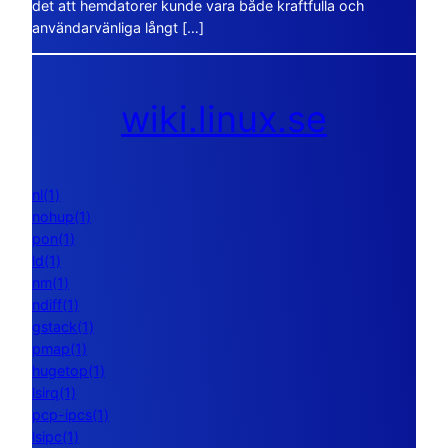
det att hemdatorer kunde vara både kraftfulla och
användarvänliga långt […]
wiki.linux.se
nl(1)
nohup(1)
pon(1)
ld(1)
nm(1)
ndiff(1)
gstack(1)
pmap(1)
hugetop(1)
lsirq(1)
pcp-ipcs(1)
lsipc(1)