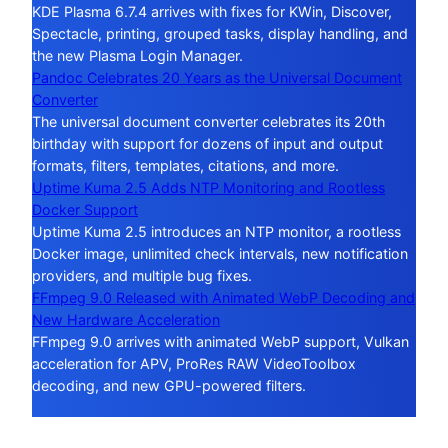
KDE Plasma 6.7.4 arrives with fixes for KWin, Discover,
Spectacle, printing, grouped tasks, display handling, and
the new Plasma Login Manager.
Pandoc Celebrates 20 Years as the Universal Document
Converter
The universal document converter celebrates its 20th
birthday with support for dozens of input and output
formats, filters, templates, citations, and more.
Uptime Kuma 2.5 Adds NTP Monitoring and Rootless
Docker Support
Uptime Kuma 2.5 introduces an NTP monitor, a rootless
Docker image, unlimited check intervals, new notification
providers, and multiple bug fixes.
FFmpeg 9.0 Released with Animated WebP Decoding and
New Hardware Acceleration
FFmpeg 9.0 arrives with animated WebP support, Vulkan
acceleration for APV, ProRes RAW VideoToolbox
decoding, and new GPU-powered filters.