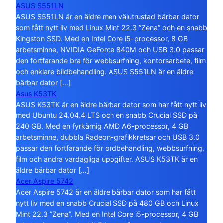
ASUS S551LN
ASUS S551LN är en äldre men välutrustad bärbar dator
som fått nytt liv med Linux Mint 22.3 ”Zena” och en snabb
Kingston SSD. Med en Intel Core i5-processor, 8 GB
arbetsminne, NVIDIA GeForce 840M och USB 3.0 passar
den fortfarande bra för webbsurfning, kontorsarbete, film
och enklare bildbehandling. ASUS S551LN är en äldre
bärbar dator […]
Asus K53TK
ASUS K53TK är en äldre bärbar dator som har fått nytt liv
med Ubuntu 24.04.4 LTS och en snabb Crucial SSD på
240 GB. Med en fyrkärnig AMD A6-processor, 4 GB
arbetsminne, dubbla Radeon-grafikkretsar och USB 3.0
passar den fortfarande för ordbehandling, webbsurfning,
film och andra vardagliga uppgifter. ASUS K53TK är en
äldre bärbar dator […]
Acer Aspire 5742
Acer Aspire 5742 är en äldre bärbar dator som har fått
nytt liv med en snabb Crucial SSD på 480 GB och Linux
Mint 22.3 ”Zena”. Med en Intel Core i5-processor, 4 GB