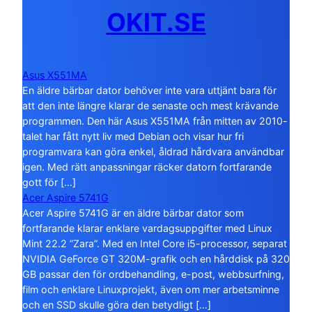
OKIT.SE
Asus X551MA
En äldre bärbar dator behöver inte vara uttjänt bara för
att den inte längre klarar de senaste och mest krävande
programmen. Den här Asus X551MA från mitten av 2010-
talet har fått nytt liv med Debian och visar hur fri
programvara kan göra enkel, åldrad hårdvara användbar
igen. Med rätt anpassningar räcker datorn fortfarande
gott för […]
Acer Aspire 5741G
Acer Aspire 5741G är en äldre bärbar dator som
fortfarande klarar enklare vardagsuppgifter med Linux
Mint 22.2 ”Zara”. Med en Intel Core i5-processor, separat
NVIDIA GeForce GT 320M-grafik och en hårddisk på 320
GB passar den för ordbehandling, e-post, webbsurfning,
film och enklare Linuxprojekt, även om mer arbetsminne
och en SSD skulle göra den betydligt […]