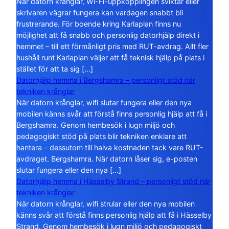
När datorn krånglar, Wi-Fi-uppkopplingen sviktar eller
skrivaren vägrar fungera kan vardagen snabbt bli
frustrerande. För boende kring Karlaplan finns nu
möjlighet att få snabb och personlig datorhjälp direkt i
hemmet – till ett förmånligt pris med RUT-avdrag. Allt fler
hushåll runt Karlaplan väljer att få teknisk hjälp på plats i
stället för att ta sig […]
Datorhjälp hemma i Bergshamra – personligt stöd när
tekniken krånglar
När datorn krånglar, wifi slutar fungera eller den nya
mobilen känns svår att förstå finns personlig hjälp att få i
Bergshamra. Genom hembesök i lugn miljö och
pedagogiskt stöd på plats blir tekniken enklare att
hantera – dessutom till halva kostnaden tack vare RUT-
avdraget. Bergshamra. När datorn låser sig, e-posten
slutar fungera eller den nya […]
Datorhjälp hemma i Hässelby Strand – personligt stöd när
tekniken krånglar
När datorn krånglar, wifi strular eller den nya mobilen
känns svår att förstå finns personlig hjälp att få i Hässelby
Strand. Genom hembesök i lugn miljö och pedagogiskt