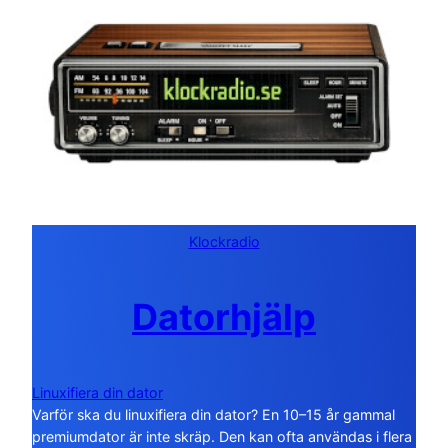
Klockradio
Datorhjälp
Linuxifiera din dator
Varför ska du linuxifiera din dator? En 10–15 år gammal
premiumdator är inte skräp. Den kan ofta användas i flera