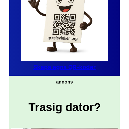
Skapa egna QR-koder
annons
Trasig dator?