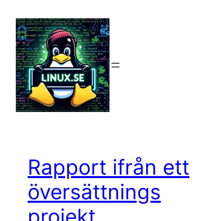
Hoppa
till
innehåll
Rapport ifrån ett
översättnings
projekt