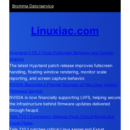
Bromma Datorservice
Linuxiac.com
Hyprland 0.56.2 Fixes Fullscreen Behavior and Screen
Sharing
The latest Hyprland patch release improves fullscreen
handling, floating window rendering, monitor scale
reporting, and screen capture behavior.
NVIDIA Becomes a Premier Sponsor of the Linux Vendor
Firmware Service
NVIDIA is now financially supporting LVFS, helping secure
the infrastructure behind firmware updates delivered
through fwupd.
Tails 7.10.1 Emergency Release Fixes Critical Kernel and
Expat Flaws
Tails 7.10.1 patches critical Linux kernel and Expat