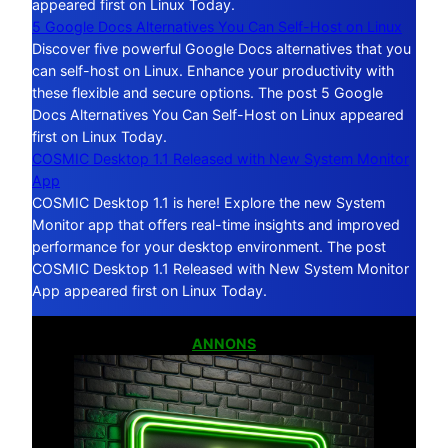
appeared first on Linux Today.
5 Google Docs Alternatives You Can Self-Host on Linux
Discover five powerful Google Docs alternatives that you
can self-host on Linux. Enhance your productivity with
these flexible and secure options. The post 5 Google
Docs Alternatives You Can Self-Host on Linux appeared
first on Linux Today.
COSMIC Desktop 1.1 Released with New System Monitor
App
COSMIC Desktop 1.1 is here! Explore the new System
Monitor app that offers real-time insights and improved
performance for your desktop environment. The post
COSMIC Desktop 1.1 Released with New System Monitor
App appeared first on Linux Today.
ANNONS