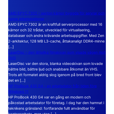
AMD EPYC 7302 – sexton kärnor byggda för servrar och
tunga arbetsstationer
AMD EPYC 7302 är en kraftfull serverprocessor med 16
kärnor och 32 trådar, utvecklad för virtualisering,
databaser och andra krävande arbetsuppgifter. Med Zen
2-arkitektur, 128 MB L3-cache, åttakanaligt DDR4-minne
[…]
LaserDisc – den jättelika filmskivan som visade vägen mot
DVD
LaserDisc var den stora, blanka videoskivan som lovade
bättre bild, bättre ljud och snabbare åtkomst än VHS.
Trots att formatet aldrig slog igenom på bred front blev
det en […]
HP ProBook 430 G4 – en arbetsdator från tiden före
Windows 11
HP ProBook 430 G4 var en gång en modern och
påkostad arbetsdator för företag. I dag har den hamnat i
teknikens gränsland: fortfarande fullt användbar för
kontorsarbete, men utan […]