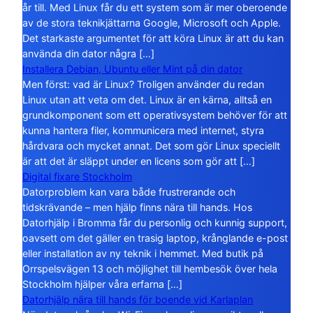
år till. Med Linux får du ett system som är mer oberoende
av de stora teknikjättarna Google, Microsoft och Apple.
Det starkaste argumentet för att köra Linux är att du kan
använda din dator några […]
Installera Debian, Ubuntu eller Mint på din dator
Men först: vad är Linux? Troligen använder du redan
Linux utan att veta om det. Linux är en kärna, alltså en
grundkomponent som ett operativsystem behöver för att
kunna hantera filer, kommunicera med internet, styra
hårdvara och mycket annat. Det som gör Linux speciellt
är att det är släppt under en licens som gör att […]
Digital fixare Stockholm
Datorproblem kan vara både frustrerande och
tidskrävande – men hjälp finns nära till hands. Hos
Datorhjälp i Bromma får du personlig och kunnig support,
oavsett om det gäller en trasig laptop, krånglande e-post
eller installation av ny teknik i hemmet. Med butik på
Orrspelsvägen 13 och möjlighet till hembesök över hela
Stockholm hjälper våra erfarna […]
Datorhjälp nära till hands för boende vid Karlaplan