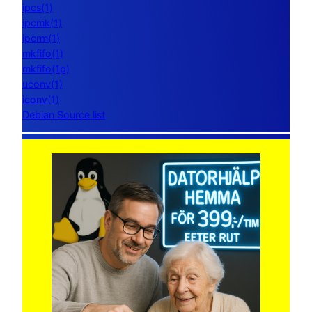
ipcs(1)
ipcmk(1)
ipcrm(1)
mkfifo(1)
mkfifo(1p)
uconv(1)
iconv(1)
Debian Source list