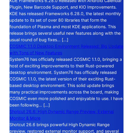
KDE Frameworks 6.28.0 Released with Android Calendar
Plugin, New Barcode Support, and KIO Improvements.
KDE has released Frameworks 6.28.0, the latest monthly
update to its set of over 80 libraries that form the
foundation of Plasma and most KDE applications. This
release brings several useful new features along with the
usual round of bug fixes… […]
COSMIC 1.1.0 Desktop Environment Released: Big Update
with Tons of New Features
System76 has officially released COSMIC 1.1.0, bringing a
host of exciting improvements to their Rust-powered
desktop environment. System76 has officially released
COSMIC 1.1.0, the latest version of their exciting Rust-
based desktop environment. This solid update brings
many practical improvements across the board, making
COSMIC even more polished and enjoyable to use. I have
been following… […]
Shotcut 26.6: High Dynamic Range Preview, External
Monitor & More
Shotcut 26.6 brings powerful High Dynamic Range
preview, restored external monitor support, and several