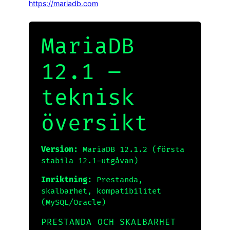
https://mariadb.com
MariaDB
12.1 –
teknisk
översikt
Version:
MariaDB 12.1.2 (första
stabila 12.1-utgåvan)
Inriktning:
Prestanda,
skalbarhet, kompatibilitet
(MySQL/Oracle)
PRESTANDA OCH SKALBARHET