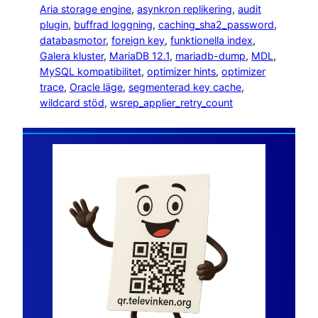
Aria storage engine
, 
asynkron replikering
, 
audit
plugin
, 
buffrad loggning
, 
caching_sha2_password
, 
databasmotor
, 
foreign key
, 
funktionella index
, 
Galera kluster
, 
MariaDB 12.1
, 
mariadb-dump
, 
MDL
, 
MySQL kompatibilitet
, 
optimizer hints
, 
optimizer
trace
, 
Oracle läge
, 
segmenterad key cache
, 
wildcard stöd
, 
wsrep_applier_retry_count