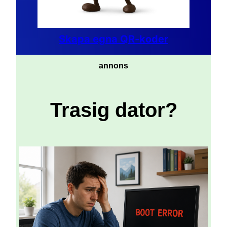
Skapa egna QR-koder
annons
Trasig dator?