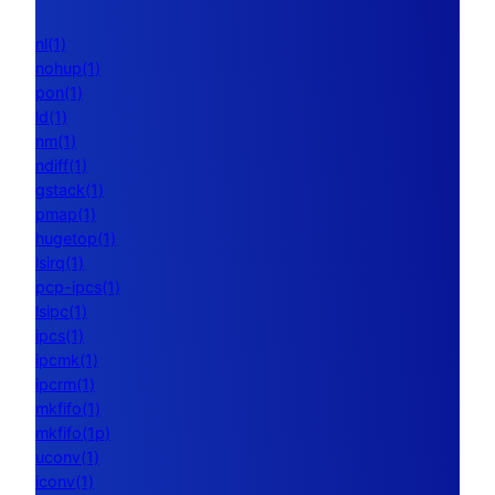
nl(1)
nohup(1)
pon(1)
ld(1)
nm(1)
ndiff(1)
gstack(1)
pmap(1)
hugetop(1)
lsirq(1)
pcp-ipcs(1)
lsipc(1)
ipcs(1)
ipcmk(1)
ipcrm(1)
mkfifo(1)
mkfifo(1p)
uconv(1)
iconv(1)