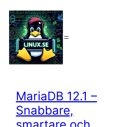
Hoppa
till
innehåll
MariaDB 12.1 –
Snabbare,
smartare och