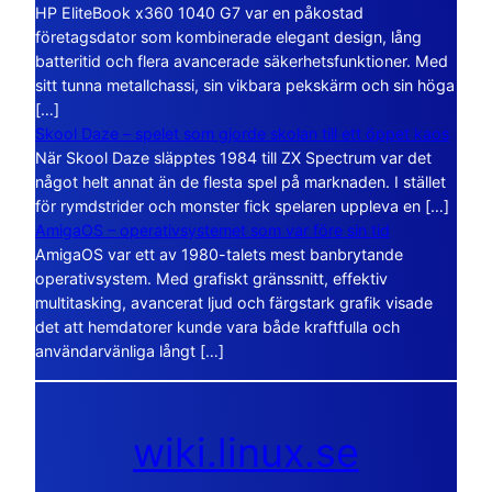
HP EliteBook x360 1040 G7 var en påkostad
företagsdator som kombinerade elegant design, lång
batteritid och flera avancerade säkerhetsfunktioner. Med
sitt tunna metallchassi, sin vikbara pekskärm och sin höga
[…]
Skool Daze – spelet som gjorde skolan till ett öppet kaos
När Skool Daze släpptes 1984 till ZX Spectrum var det
något helt annat än de flesta spel på marknaden. I stället
för rymdstrider och monster fick spelaren uppleva en […]
AmigaOS – operativsystemet som var före sin tid
AmigaOS var ett av 1980-talets mest banbrytande
operativsystem. Med grafiskt gränssnitt, effektiv
multitasking, avancerat ljud och färgstark grafik visade
det att hemdatorer kunde vara både kraftfulla och
användarvänliga långt […]
wiki.linux.se