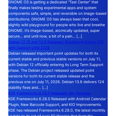
GNOME OS is getting a dedicated “Test Center” that
finally makes testing experimental apps and system
components safe, simple, and reversible on image-based
distributions. GNOME OS has always been that cool,
slightly wild playground for people who live and breathe
GNOME. It’s image-based, atomically updated, super
secure… and until now, a bit of a pain… […]
Debian 12.15 and 13.6 Released: Bookworm Enters LTS
with Support Until 2028
Debian released important point updates for both its
current stable and previous stable versions on July 11,
with Debian 12 officially entering its Long Term Support
phase. The Debian project released updated point
versions for both its current stable release and the
previous one on July 11, 2026. Debian 13.6 delivers 124
stability fixes and… […]
KDE Frameworks 6.28.0 Released: Key Features
KDE Frameworks 6.28.0 Released with Android Calendar
Plugin, New Barcode Support, and KIO Improvements.
KDE has released Frameworks 6.28.0, the latest monthly
update to its set of over 80 libraries that form the