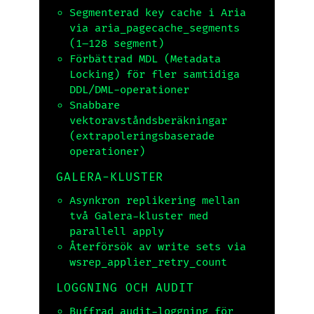
Segmenterad key cache i Aria
via
aria_pagecache_segments
(1–128 segment)
Förbättrad MDL (Metadata
Locking) för fler samtidiga
DDL/DML-operationer
Snabbare
vektoravståndsberäkningar
(extrapoleringsbaserade
operationer)
GALERA-KLUSTER
Asynkron replikering mellan
två Galera-kluster med
parallell apply
Återförsök av write sets via
wsrep_applier_retry_count
LOGGNING OCH AUDIT
Buffrad audit-loggning för