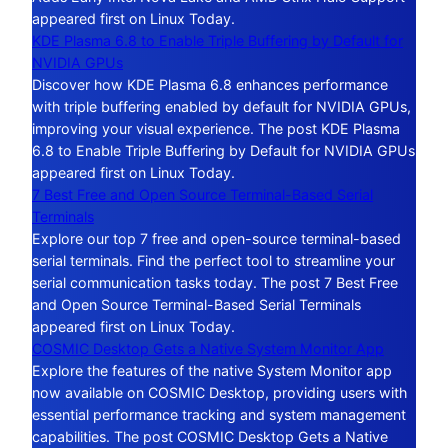
appeared first on Linux Today.
KDE Plasma 6.8 to Enable Triple Buffering by Default for
NVIDIA GPUs
Discover how KDE Plasma 6.8 enhances performance
with triple buffering enabled by default for NVIDIA GPUs,
improving your visual experience. The post KDE Plasma
6.8 to Enable Triple Buffering by Default for NVIDIA GPUs
appeared first on Linux Today.
7 Best Free and Open Source Terminal-Based Serial
Terminals
Explore our top 7 free and open-source terminal-based
serial terminals. Find the perfect tool to streamline your
serial communication tasks today. The post 7 Best Free
and Open Source Terminal-Based Serial Terminals
appeared first on Linux Today.
COSMIC Desktop Gets a Native System Monitor App
Explore the features of the native System Monitor app
now available on COSMIC Desktop, providing users with
essential performance tracking and system management
capabilities. The post COSMIC Desktop Gets a Native