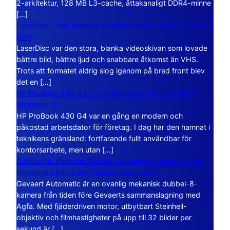
2-arkitektur, 128 MB L3-cache, åttakanaligt DDR4-minne
[…]
LaserDisc – den jättelika filmskivan som visade vägen mot
DVD
LaserDisc var den stora, blanka videoskivan som lovade
bättre bild, bättre ljud och snabbare åtkomst än VHS.
Trots att formatet aldrig slog igenom på bred front blev
det en […]
HP ProBook 430 G4 – en arbetsdator från tiden före
Windows 11
HP ProBook 430 G4 var en gång en modern och
påkostad arbetsdator för företag. I dag har den hamnat i
teknikens gränsland: fortfarande fullt användbar för
kontorsarbete, men utan […]
Dubbelåtta Kameran Gevaert Automatic – en mekanisk
filmkamera från 8 mm-filmens storhetstid
Gevaert Automatic är en ovanlig mekanisk dubbel-8-
kamera från tiden före Gevaerts sammanslagning med
Agfa. Med fjäderdriven motor, utbytbart Steinheil-
objektiv och filmhastigheter på upp till 32 bilder per
sekund är […]