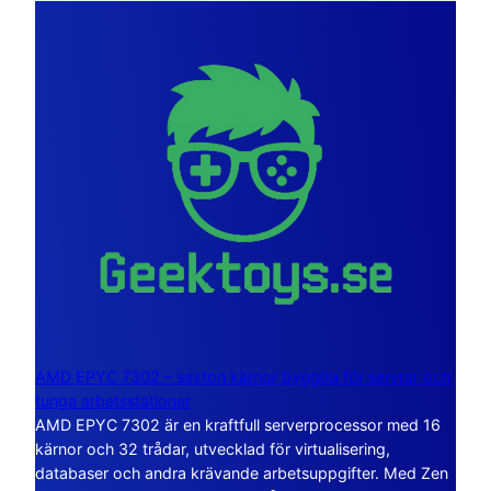
AMD EPYC 7302 – sexton kärnor byggda för servrar och
tunga arbetsstationer
AMD EPYC 7302 är en kraftfull serverprocessor med 16
kärnor och 32 trådar, utvecklad för virtualisering,
databaser och andra krävande arbetsuppgifter. Med Zen