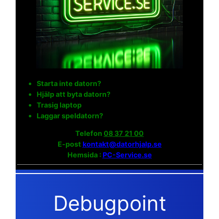
Starta inte datorn?
Hjälp att byta datorn?
Trasig laptop
Laggar speldatorn?
Telefon
08 37 21 00
E-post
kontakt@datorhjalp.se
Hemsida :
PC-Service.se
Debugpoint