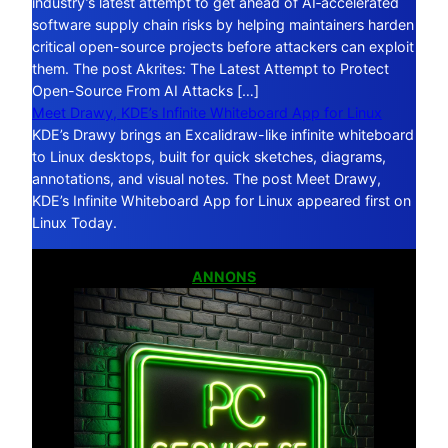
industry’s latest attempt to get ahead of AI‑accelerated
software supply chain risks by helping maintainers harden
critical open-source projects before attackers can exploit
them. The post Akrites: The Latest Attempt to Protect
Open-Source From AI Attacks […]
Meet Drawy, KDE’s Infinite Whiteboard App for Linux
KDE’s Drawy brings an Excalidraw-like infinite whiteboard
to Linux desktops, built for quick sketches, diagrams,
annotations, and visual notes. The post Meet Drawy,
KDE’s Infinite Whiteboard App for Linux appeared first on
Linux Today.
ANNONS