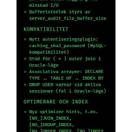
minskad I/O
Buffertstorlek styrs av
server_audit_file_buffer_size
KOMPATIBILITET
Nytt autentiseringsplugin:
caching_sha2_password
(MySQL-
kompatibilitet)
Stöd för
( + )
outer join i
Oracle-läge
Associativa arrayer:
DECLARE
TYPE .. TABLE OF .. INDEX BY
DROP USER
varnar vid aktiva
sessioner (fel i Oracle-läge)
OPTIMERARE OCH INDEX
Nya optimizer hints, t.ex.
[NO_]JOIN_INDEX
,
[NO_]GROUP_INDEX
,
[NO_]ORDER_INDEX
,
[NO_]INDEX