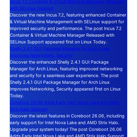
Incus 7.2 Container & Virtual Machine Manager Released
with SELinux Support
Discover the new Incus 7.2, featuring enhanced Container
& Virtual Machine Management with SELinux support for
improved security and performance. The post Incus 7.2
Container & Virtual Machine Manager Released with
SELinux Support appeared first on Linux Today.
Shelly 2.4.1 GUI Package Manager for Arch Linux
Improves Networking, Security
Discover the enhanced Shelly 2.4.1 GUI Package
Manager for Arch Linux, featuring improved networking
and security for a seamless user experience. The post
Shelly 2.4.1 GUI Package Manager for Arch Linux
Improves Networking, Security appeared first on Linux
Today.
Coreboot 26.06 Adds Early Intel Nova Lake and AMD
Strix Halo Support
Discover the latest features in Coreboot 26.06, including
early support for Intel Nova Lake and AMD Strix Halo.
Upgrade your system today! The post Coreboot 26.06
Adds Early Intel Nova Lake and AMD Strix Halo Support