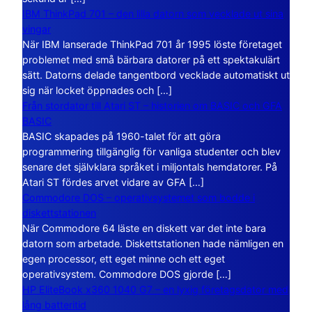
IBM ThinkPad 701 – den lilla datorn som vecklade ut sina
vingar
När IBM lanserade ThinkPad 701 år 1995 löste företaget
problemet med små bärbara datorer på ett spektakulärt
sätt. Datorns delade tangentbord vecklade automatiskt ut
sig när locket öppnades och […]
Från stordator till Atari ST – historien om BASIC och GFA
BASIC
BASIC skapades på 1960-talet för att göra
programmering tillgänglig för vanliga studenter och blev
senare det självklara språket i miljontals hemdatorer. På
Atari ST fördes arvet vidare av GFA […]
Commodore DOS – operativsystemet som bodde i
diskettstationen
När Commodore 64 läste en diskett var det inte bara
datorn som arbetade. Diskettstationen hade nämligen en
egen processor, ett eget minne och ett eget
operativsystem. Commodore DOS gjorde […]
HP EliteBook x360 1040 G7 – en lyxig företagsdator med
lång batteritid