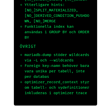
Ytterligare hints:
[NO_]SPLIT_MATERIALIZED
,
[NO_]DERIVED_CONDITION_PUSHDO
WN
,
[NO_]MERGE
Funktionella index kan
användas i
GROUP BY
och
ORDER
BY
ÖVRIGT
mariadb-dump
stöder wildcards
via
-L
och
--wildcards
Foreign key-namn behöver bara
vara unika per tabell, inte
per databas
optimizer_record_context
styr
om tabell- och vydefinitioner
inkluderas i optimizer trace