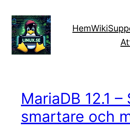
Hoppa
till
innehåll
Hem
Wiki
Supp
At
MariaDB 12.1 –
smartare och m