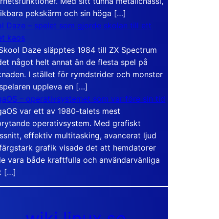
rhetsfunktioner. Med sitt tunna metallchassi,
vikbara pekskärm och sin höga […]
l Daze – spelet som gjorde skolan till ett
t kaos
Skool Daze släpptes 1984 till ZX Spectrum
det något helt annat än de flesta spel på
naden. I stället för rymdstrider och monster
 spelaren uppleva en […]
aOS – operativsystemet som var före sin tid
aOS var ett av 1980-talets mest
rytande operativsystem. Med grafiskt
ssnitt, effektiv multitasking, avancerat ljud
färgstark grafik visade det att hemdatorer
e vara både kraftfulla och användarvänliga
t […]
wiki.linux.se