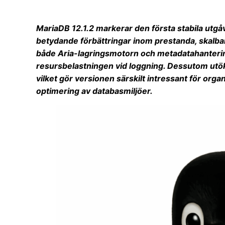
MariaDB 12.1.2 markerar den första stabila utgåv
betydande förbättringar inom prestanda, skalba
både Aria-lagringsmotorn och metadatahanterin
resursbelastningen vid loggning. Dessutom utö
vilket gör versionen särskilt intressant för org
optimering av databasmiljöer.