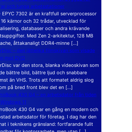
rar och tunga arbetsstationer
EPYC 7302 är en kraftfull serverprocessor
16 kärnor och 32 trådar, utvecklad för
ualisering, databaser och andra krävande
tsuppgifter. Med Zen 2-arkitektur, 128 MB
ache, åttakanaligt DDR4-minne […]
rDisc – den jättelika filmskivan som visade
en mot DVD
rDisc var den stora, blanka videoskivan som
de bättre bild, bättre ljud och snabbare
mst än VHS. Trots att formatet aldrig slog
om på bred front blev det en […]
roBook 430 G4 – en arbetsdator från tiden
 Windows 11
roBook 430 G4 var en gång en modern och
stad arbetsdator för företag. I dag har den
at i teknikens gränsland: fortfarande fullt
ndbar för kontorsarbete, men utan […]