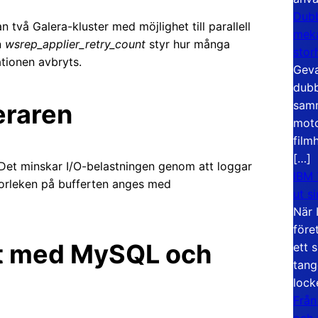
Dubb
 två Galera-kluster med möjlighet till parallell
meka
n
wsrep_applier_retry_count
styr hur många
stor
tionen avbryts.
Geva
dubb
samm
eraren
moto
film
[…]
 Det minskar I/O-belastningen genom att loggar
IBM 
. Storleken på bufferten anges med
ut s
När 
före
et med MySQL och
ett 
tang
lock
Från
och