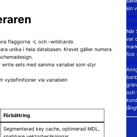
säke
sin 
eraren
Skoo
öppe
När 
var 
 via flaggorna
-L
och
–wildcards
.
mark
ra unika i hela databasen. Kravet gäller numera
fick
l schemadesign.
Amig
v write sets med samma variabel som styr
Amig
banb
h vydefinitioner via variabeln
grän
och 
kund
lång
Förbättring
Segmenterad key cache, optimerad MDL,
snabbare vektorberäkningar