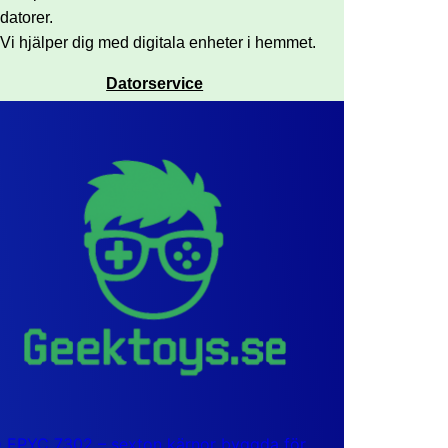
datorer.
Vi hjälper dig med digitala enheter i hemmet.
Datorservice
EPYC 7302 – sexton kärnor byggda för