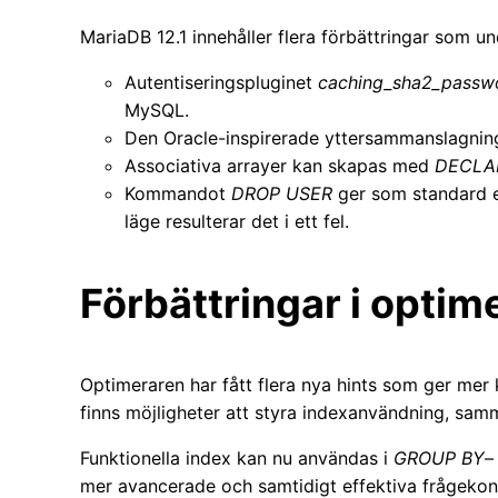
MariaDB 12.1 innehåller flera förbättringar som u
Autentiseringspluginet
caching_sha2_passw
MySQL.
Den Oracle-inspirerade yttersammanslagni
Associativa arrayer kan skapas med
DECLAR
Kommandot
DROP USER
ger som standard en
läge resulterar det i ett fel.
Förbättringar i optim
Optimeraren har fått flera nya hints som ger mer 
finns möjligheter att styra indexanvändning, sam
Funktionella index kan nu användas i
GROUP BY
–
mer avancerade och samtidigt effektiva frågekons