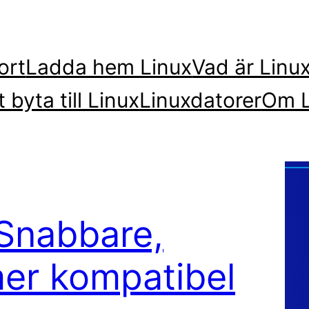
ort
Ladda hem Linux
Vad är Linu
t byta till Linux
Linuxdatorer
Om L
 Snabbare,
er kompatibel