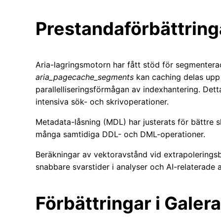
Prestandaförbättring
Aria-lagringsmotorn har fått stöd för segmenter
aria_pagecache_segments
kan caching delas upp i
parallelliseringsförmågan av indexhantering. Det
intensiva sök- och skrivoperationer.
Metadata-låsning (MDL) har justerats för bättre sk
många samtidiga DDL- och DML-operationer.
Beräkningar av vektoravstånd vid extrapoleringsb
snabbare svarstider i analyser och AI-relaterade 
Förbättringar i Galer