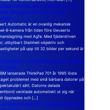
elåtta Kameran Gevaert Automatic – en
nisk filmkamera från 8 mm-filmens
hetstid
ert Automatic är en ovanlig mekanisk
el-8-kamera från tiden före Gevaerts
anslagning med Agfa. Med fjäderdriven
r, utbytbart Steinheil-objektiv och
hastigheter på upp till 32 bilder per sekund är
ThinkPad 701 – den lilla datorn som vecklade
ina vingar
IBM lanserade ThinkPad 701 år 1995 löste
taget problemet med små bärbara datorer på
spektakulärt sätt. Datorns delade
entbord vecklade automatiskt ut sig när
et öppnades och […]
 stordator till Atari ST – historien om BASIC
 GFA BASIC