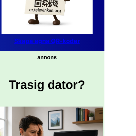
Skapa egna QR-koder
annons
Trasig dator?