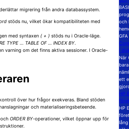
BASI
nderlättar migrering från andra databassystem.
prog
ord
stöds nu, vilket ökar kompatibiliteten med
och 
hemd
ngen med syntaxen
( + )
stöds nu i Oracle-läge.
GFA
E TYPE … TABLE OF … INDEX BY
.
Com
 varning om det finns aktiva sessioner. I Oracle-
i di
När 
bara
näml
eraren
ett 
gjor
HP E
kontroll över hur frågor exekveras. Bland stöden
före
manslagningar och materialiseringsbeteende.
HP E
före
 och
ORDER BY
-operationer, vilket öppnar upp för
lång
truktioner.