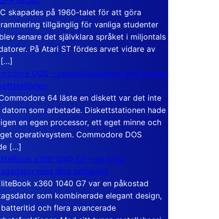
C skapades på 1960-talet för att göra
rammering tillgänglig för vanliga studenter
blev senare det självklara språket i miljontals
atorer. På Atari ST fördes arvet vidare av
 […]
modore DOS – operativsystemet som bodde
skettstationen
Commodore 64 läste en diskett var det inte
 datorn som arbetade. Diskettstationen hade
igen en egen processor, ett eget minne och
eget operativsystem. Commodore DOS
de […]
liteBook x360 1040 G7 – en lyxig
tagsdator med lång batteritid
liteBook x360 1040 G7 var en påkostad
tagsdator som kombinerade elegant design,
 batteritid och flera avancerade