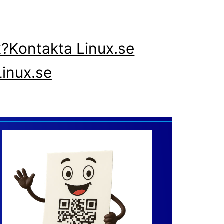
x?
Kontakta Linux.se
inux.se