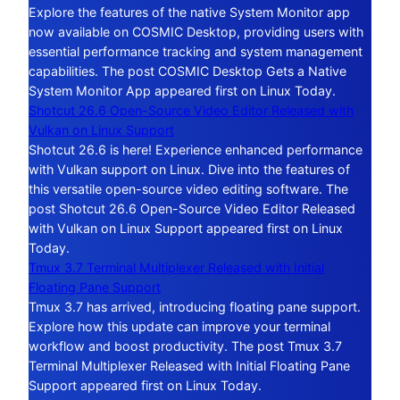
Explore the features of the native System Monitor app
now available on COSMIC Desktop, providing users with
essential performance tracking and system management
capabilities. The post COSMIC Desktop Gets a Native
System Monitor App appeared first on Linux Today.
Shotcut 26.6 Open-Source Video Editor Released with
Vulkan on Linux Support
Shotcut 26.6 is here! Experience enhanced performance
with Vulkan support on Linux. Dive into the features of
this versatile open-source video editing software. The
post Shotcut 26.6 Open-Source Video Editor Released
with Vulkan on Linux Support appeared first on Linux
Today.
Tmux 3.7 Terminal Multiplexer Released with Initial
Floating Pane Support
Tmux 3.7 has arrived, introducing floating pane support.
Explore how this update can improve your terminal
workflow and boost productivity. The post Tmux 3.7
Terminal Multiplexer Released with Initial Floating Pane
Support appeared first on Linux Today.