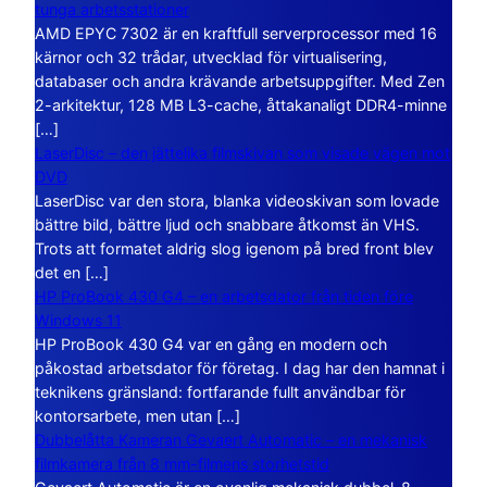
tunga arbetsstationer
AMD EPYC 7302 är en kraftfull serverprocessor med 16
kärnor och 32 trådar, utvecklad för virtualisering,
databaser och andra krävande arbetsuppgifter. Med Zen
2-arkitektur, 128 MB L3-cache, åttakanaligt DDR4-minne
[…]
LaserDisc – den jättelika filmskivan som visade vägen mot
DVD
LaserDisc var den stora, blanka videoskivan som lovade
bättre bild, bättre ljud och snabbare åtkomst än VHS.
Trots att formatet aldrig slog igenom på bred front blev
det en […]
HP ProBook 430 G4 – en arbetsdator från tiden före
Windows 11
HP ProBook 430 G4 var en gång en modern och
påkostad arbetsdator för företag. I dag har den hamnat i
teknikens gränsland: fortfarande fullt användbar för
kontorsarbete, men utan […]
Dubbelåtta Kameran Gevaert Automatic – en mekanisk
filmkamera från 8 mm-filmens storhetstid