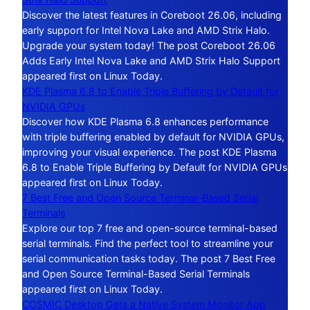
Discover the latest features in Coreboot 26.06, including
early support for Intel Nova Lake and AMD Strix Halo.
Upgrade your system today! The post Coreboot 26.06
Adds Early Intel Nova Lake and AMD Strix Halo Support
appeared first on Linux Today.
KDE Plasma 6.8 to Enable Triple Buffering by Default for
NVIDIA GPUs
Discover how KDE Plasma 6.8 enhances performance
with triple buffering enabled by default for NVIDIA GPUs,
improving your visual experience. The post KDE Plasma
6.8 to Enable Triple Buffering by Default for NVIDIA GPUs
appeared first on Linux Today.
7 Best Free and Open Source Terminal-Based Serial
Terminals
Explore our top 7 free and open-source terminal-based
serial terminals. Find the perfect tool to streamline your
serial communication tasks today. The post 7 Best Free
and Open Source Terminal-Based Serial Terminals
appeared first on Linux Today.
COSMIC Desktop Gets a Native System Monitor App