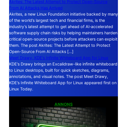
Akrites: The Latest Attempt to Protect Open-Source
From AI Attacks Has Arrived
Akrites, a new Linux Foundation initiative backed by many
of the world’s largest tech and financial firms, is the
industry’s latest attempt to get ahead of AI‑accelerated
software supply chain risks by helping maintainers harden
critical open-source projects before attackers can exploit
them. The post Akrites: The Latest Attempt to Protect
Open-Source From AI Attacks […]
Meet Drawy, KDE’s Infinite Whiteboard App for Linux
KDE’s Drawy brings an Excalidraw-like infinite whiteboard
to Linux desktops, built for quick sketches, diagrams,
annotations, and visual notes. The post Meet Drawy,
KDE’s Infinite Whiteboard App for Linux appeared first on
Linux Today.
ANNONS