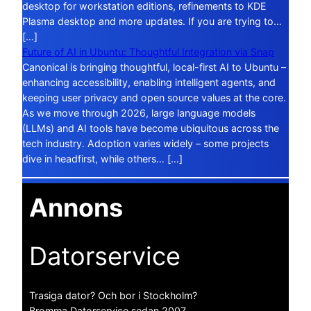
desktop for workstation editions, refinements to KDE
Plasma desktop and more updates. If you are trying to…
[…]
Future of AI in Ubuntu: Thoughtful Integration via Snap
Canonical is bringing thoughtful, local-first AI to Ubuntu –
enhancing accessibility, enabling intelligent agents, and
keeping user privacy and open source values at the core.
As we move through 2026, large language models
(LLMs) and AI tools have become ubiquitous across the
tech industry. Adoption varies widely – some projects
dive in headfirst, while others… […]
Annons
Datorservice
Trasiga dator? Och bor i Stockholm?
Bromma Datorservice sedan 2007.