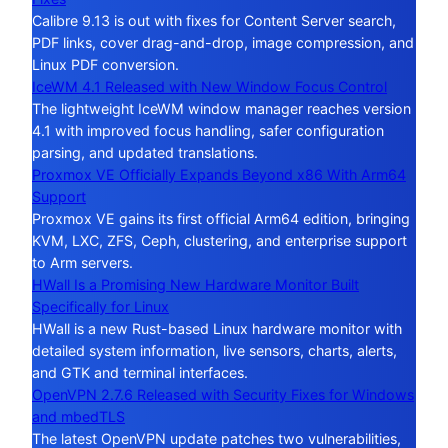
Calibre 9.13 is out with fixes for Content Server search,
PDF links, cover drag-and-drop, image compression, and
Linux PDF conversion.
IceWM 4.1 Released with New Window Focus Control
The lightweight IceWM window manager reaches version
4.1 with improved focus handling, safer configuration
parsing, and updated translations.
Proxmox VE Officially Expands Beyond x86 With Arm64
Support
Proxmox VE gains its first official Arm64 edition, bringing
KVM, LXC, ZFS, Ceph, clustering, and enterprise support
to Arm servers.
HWall Is a Promising New Hardware Monitor Built
Specifically for Linux
HWall is a new Rust-based Linux hardware monitor with
detailed system information, live sensors, charts, alerts,
and GTK and terminal interfaces.
OpenVPN 2.7.6 Released with Security Fixes for Windows
and mbedTLS
The latest OpenVPN update patches two vulnerabilities,