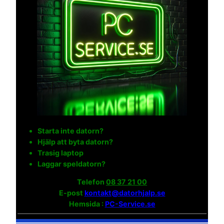
Starta inte datorn?
Hjälp att byta datorn?
Trasig laptop
Laggar speldatorn?
Telefon
08 37 21 00
E-post
kontakt@datorhjalp.se
Hemsida :
PC-Service.se