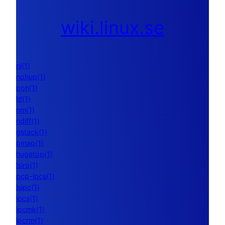
wiki.linux.se
nl(1)
nohup(1)
pon(1)
ld(1)
nm(1)
ndiff(1)
gstack(1)
pmap(1)
hugetop(1)
lsirq(1)
pcp-ipcs(1)
lsipc(1)
ipcs(1)
ipcmk(1)
ipcrm(1)