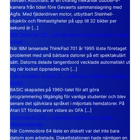
Gevaert Automatic är en ovanlig mekanisk dubbel-8-
kamera från tiden före Gevaerts sammanslagning med
Agfa. Med fjäderdriven motor, utbytbart Steinheil-
objektiv och filmhastigheter på upp till 32 bilder per
sekund är […]
IBM ThinkPad 701 – den lilla datorn som vecklade ut sina
vingar
När IBM lanserade ThinkPad 701 år 1995 löste företaget
problemet med små bärbara datorer på ett spektakulärt
sätt. Datorns delade tangentbord vecklade automatiskt ut
sig när locket öppnades och […]
Från stordator till Atari ST – historien om BASIC och GFA
BASIC
BASIC skapades på 1960-talet för att göra
programmering tillgänglig för vanliga studenter och blev
senare det självklara språket i miljontals hemdatorer. På
Atari ST fördes arvet vidare av GFA […]
Commodore DOS – operativsystemet som bodde i
diskettstationen
När Commodore 64 läste en diskett var det inte bara
datorn som arbetade. Diskettstationen hade nämligen en