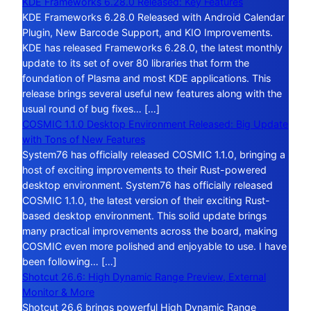
KDE Frameworks 6.28.0 Released: Key Features
KDE Frameworks 6.28.0 Released with Android Calendar
Plugin, New Barcode Support, and KIO Improvements.
KDE has released Frameworks 6.28.0, the latest monthly
update to its set of over 80 libraries that form the
foundation of Plasma and most KDE applications. This
release brings several useful new features along with the
usual round of bug fixes… […]
COSMIC 1.1.0 Desktop Environment Released: Big Update
with Tons of New Features
System76 has officially released COSMIC 1.1.0, bringing a
host of exciting improvements to their Rust-powered
desktop environment. System76 has officially released
COSMIC 1.1.0, the latest version of their exciting Rust-
based desktop environment. This solid update brings
many practical improvements across the board, making
COSMIC even more polished and enjoyable to use. I have
been following… […]
Shotcut 26.6: High Dynamic Range Preview, External
Monitor & More
Shotcut 26.6 brings powerful High Dynamic Range