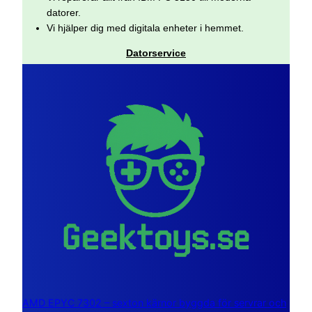
datorer.
Vi hjälper dig med digitala enheter i hemmet.
Datorservice
AMD EPYC 7302 – sexton kärnor byggda för servrar och