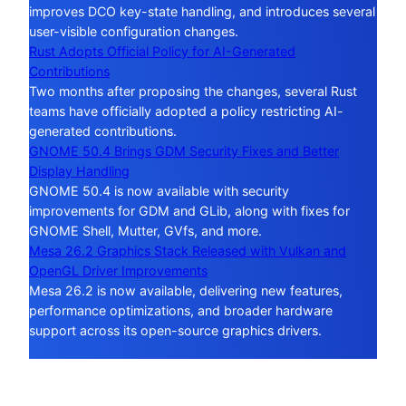
improves DCO key-state handling, and introduces several
user-visible configuration changes.
Rust Adopts Official Policy for AI-Generated
Contributions
Two months after proposing the changes, several Rust
teams have officially adopted a policy restricting AI-
generated contributions.
GNOME 50.4 Brings GDM Security Fixes and Better
Display Handling
GNOME 50.4 is now available with security
improvements for GDM and GLib, along with fixes for
GNOME Shell, Mutter, GVfs, and more.
Mesa 26.2 Graphics Stack Released with Vulkan and
OpenGL Driver Improvements
Mesa 26.2 is now available, delivering new features,
performance optimizations, and broader hardware
support across its open-source graphics drivers.