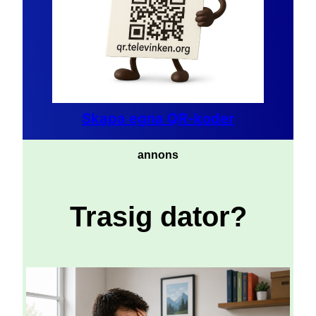
Skapa egna QR-koder
annons
Trasig dator?