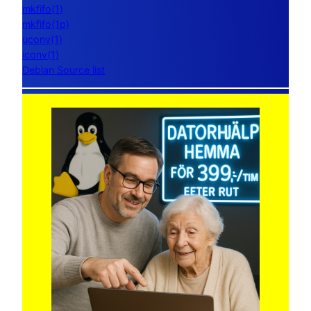
mkfifo(1)
mkfifo(1p)
uconv(1)
iconv(1)
Debian Source list