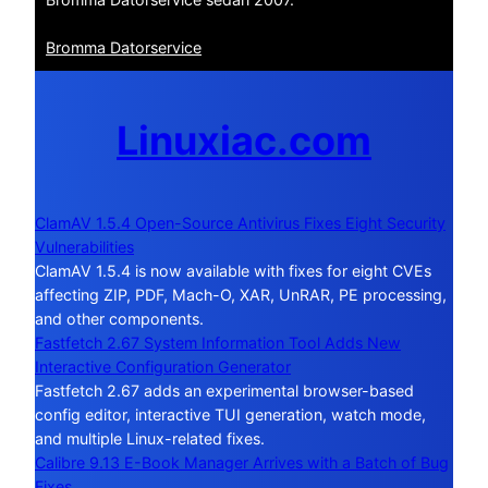
Bromma Datorservice
Linuxiac.com
ClamAV 1.5.4 Open-Source Antivirus Fixes Eight Security
Vulnerabilities
ClamAV 1.5.4 is now available with fixes for eight CVEs
affecting ZIP, PDF, Mach-O, XAR, UnRAR, PE processing,
and other components.
Fastfetch 2.67 System Information Tool Adds New
Interactive Configuration Generator
Fastfetch 2.67 adds an experimental browser-based
config editor, interactive TUI generation, watch mode,
and multiple Linux-related fixes.
Calibre 9.13 E-Book Manager Arrives with a Batch of Bug
Fixes