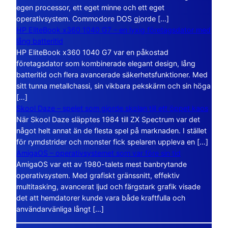
egen processor, ett eget minne och ett eget
operativsystem. Commodore DOS gjorde […]
HP EliteBook x360 1040 G7 – en lyxig företagsdator med
lång batteritid
HP EliteBook x360 1040 G7 var en påkostad
företagsdator som kombinerade elegant design, lång
batteritid och flera avancerade säkerhetsfunktioner. Med
sitt tunna metallchassi, sin vikbara pekskärm och sin höga
[…]
Skool Daze – spelet som gjorde skolan till ett öppet kaos
När Skool Daze släpptes 1984 till ZX Spectrum var det
något helt annat än de flesta spel på marknaden. I stället
för rymdstrider och monster fick spelaren uppleva en […]
AmigaOS – operativsystemet som var före sin tid
AmigaOS var ett av 1980-talets mest banbrytande
operativsystem. Med grafiskt gränssnitt, effektiv
multitasking, avancerat ljud och färgstark grafik visade
det att hemdatorer kunde vara både kraftfulla och
användarvänliga långt […]