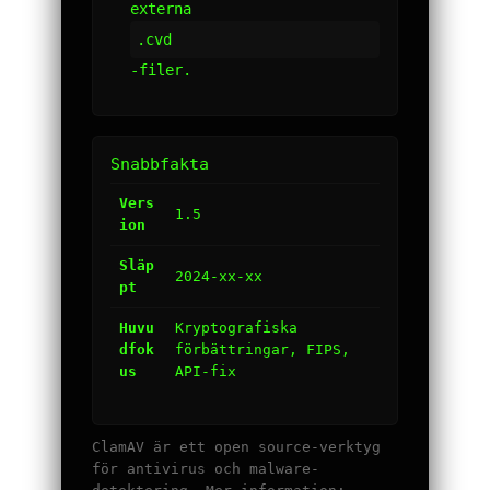
externa
.cvd
-filer.
Snabbfakta
Vers
1.5
ion
Släp
2024-xx-xx
pt
Huvu
Kryptografiska
dfok
förbättringar, FIPS,
us
API-fix
ClamAV är ett open source-verktyg
för antivirus och malware-