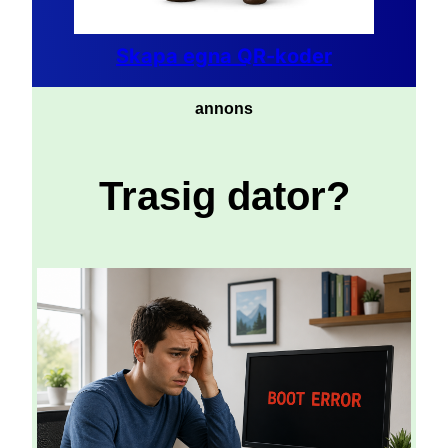
Skapa egna QR-koder
annons
Trasig dator?