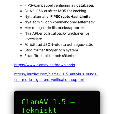
FIPS-kompatibel verifiering av databaser.
SHA2-256 ersätter MD5 för caching.
Nytt alternativ:
FIPSCryptoHashLimits
.
Nya admin- och kommandoradsalternativ.
Mer detaljerade filstorleksrapporter.
Nya API:er och callback-funktioner för
utvecklare.
Förbättrad JSON-utdata och regex-stöd.
Stöd för fler filtyper och system.
Fixar för stabilitet och säkerhet.
https://www.clamav.net/downloads
https://linuxiac.com/clamav-1-5-antivirus-brings-
fips-mode-signature-verification-support
ClamAV 1.5 –
Tekniskt