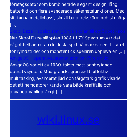
företagsdator som kombinerade elegant design, lång
batteritid och flera avancerade säkerhetsfunktioner. Med
sitt tunna metallchassi, sin vikbara pekskärm och sin höga
[…]
Skool Daze – spelet som gjorde skolan till ett öppet kaos
När Skool Daze släpptes 1984 till ZX Spectrum var det
något helt annat än de flesta spel på marknaden. I stället
för rymdstrider och monster fick spelaren uppleva en […]
AmigaOS – operativsystemet som var före sin tid
AmigaOS var ett av 1980-talets mest banbrytande
operativsystem. Med grafiskt gränssnitt, effektiv
multitasking, avancerat ljud och färgstark grafik visade
det att hemdatorer kunde vara både kraftfulla och
användarvänliga långt […]
wiki.linux.se