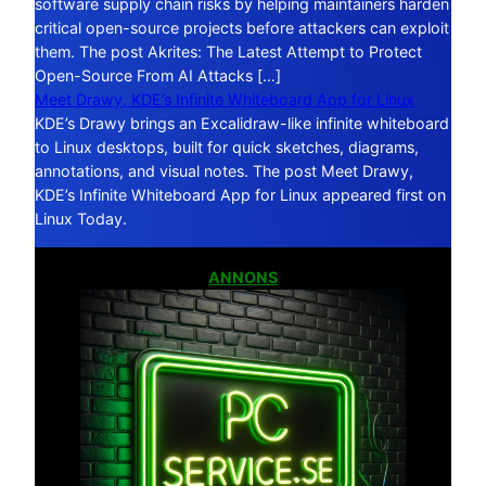
software supply chain risks by helping maintainers harden
critical open-source projects before attackers can exploit
them. The post Akrites: The Latest Attempt to Protect
Open-Source From AI Attacks […]
Meet Drawy, KDE’s Infinite Whiteboard App for Linux
KDE’s Drawy brings an Excalidraw-like infinite whiteboard
to Linux desktops, built for quick sketches, diagrams,
annotations, and visual notes. The post Meet Drawy,
KDE’s Infinite Whiteboard App for Linux appeared first on
Linux Today.
ANNONS