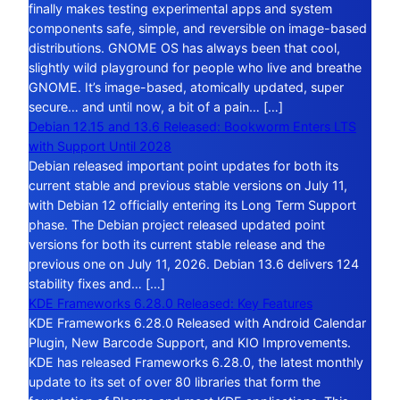
finally makes testing experimental apps and system
components safe, simple, and reversible on image-based
distributions. GNOME OS has always been that cool,
slightly wild playground for people who live and breathe
GNOME. It’s image-based, atomically updated, super
secure… and until now, a bit of a pain… […]
Debian 12.15 and 13.6 Released: Bookworm Enters LTS
with Support Until 2028
Debian released important point updates for both its
current stable and previous stable versions on July 11,
with Debian 12 officially entering its Long Term Support
phase. The Debian project released updated point
versions for both its current stable release and the
previous one on July 11, 2026. Debian 13.6 delivers 124
stability fixes and… […]
KDE Frameworks 6.28.0 Released: Key Features
KDE Frameworks 6.28.0 Released with Android Calendar
Plugin, New Barcode Support, and KIO Improvements.
KDE has released Frameworks 6.28.0, the latest monthly
update to its set of over 80 libraries that form the