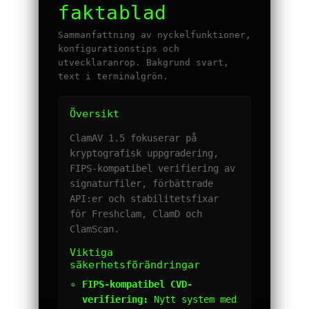
faktablad
Sammanfattning av nyckelfunktioner,
konfigurationstips och
utvecklaranrop. Bakgrund svart,
text i terminalgrön.
Översikt
ClamAV 1.5 fokuserar på
kryptografisk uppgradering,
FIPS-kompatibel verifiering av
signaturfiler, förbättrade
API:er och stabilitetsfixar
för Freshclam, ClamD och
ClamScan.
Viktiga
säkerhetsförändringar
FIPS-kompatibel CVD-
verifiering:
Nytt system med