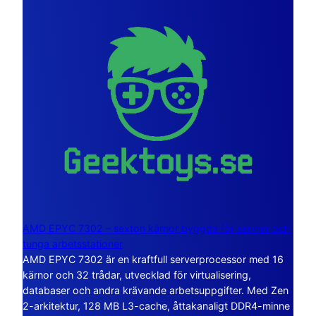
AMD EPYC 7302 – sexton kärnor byggda för servrar och
tunga arbetsstationer
AMD EPYC 7302 är en kraftfull serverprocessor med 16
kärnor och 32 trådar, utvecklad för virtualisering,
databaser och andra krävande arbetsuppgifter. Med Zen
2-arkitektur, 128 MB L3-cache, åttakanaligt DDR4-minne