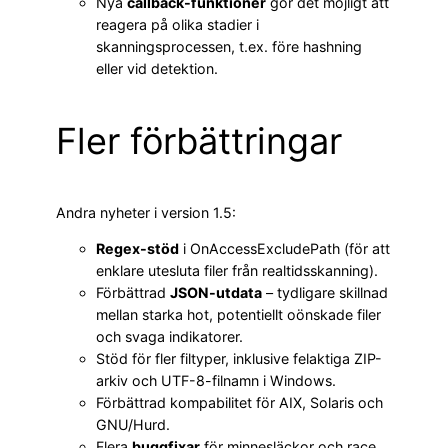
Nya
callback-funktioner
gör det möjligt att
reagera på olika stadier i
skanningsprocessen, t.ex. före hashning
eller vid detektion.
Fler förbättringar
Andra nyheter i version 1.5:
Regex-stöd
i OnAccessExcludePath (för att
enklare utesluta filer från realtidsskanning).
Förbättrad
JSON-utdata
– tydligare skillnad
mellan starka hot, potentiellt oönskade filer
och svaga indikatorer.
Stöd för fler filtyper, inklusive felaktiga ZIP-
arkiv och UTF-8-filnamn i Windows.
Förbättrad kompabilitet för AIX, Solaris och
GNU/Hurd.
Flera
buggfixar
för minnesläckor och race