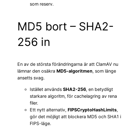
som reserv.
MD5 bort – SHA2-
256 in
En av de största förändringarna är att ClamAV nu
lämnar den osäkra
MD5-algoritmen
, som länge
ansetts svag.
Istället används
SHA2-256
, en betydligt
starkare algoritm, för cachelagring av rena
filer.
Ett nytt alternativ,
FIPSCryptoHashLimits
,
gör det möjligt att blockera MD5 och SHA1 i
FIPS-läge.