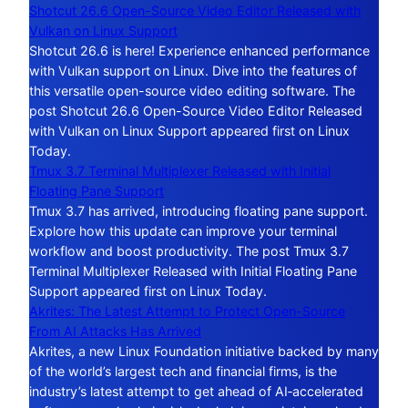
Shotcut 26.6 Open-Source Video Editor Released with
Vulkan on Linux Support
Shotcut 26.6 is here! Experience enhanced performance
with Vulkan support on Linux. Dive into the features of
this versatile open-source video editing software. The
post Shotcut 26.6 Open-Source Video Editor Released
with Vulkan on Linux Support appeared first on Linux
Today.
Tmux 3.7 Terminal Multiplexer Released with Initial
Floating Pane Support
Tmux 3.7 has arrived, introducing floating pane support.
Explore how this update can improve your terminal
workflow and boost productivity. The post Tmux 3.7
Terminal Multiplexer Released with Initial Floating Pane
Support appeared first on Linux Today.
Akrites: The Latest Attempt to Protect Open-Source
From AI Attacks Has Arrived
Akrites, a new Linux Foundation initiative backed by many
of the world’s largest tech and financial firms, is the
industry’s latest attempt to get ahead of AI‑accelerated