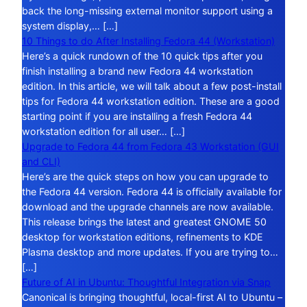
back the long-missing external monitor support using a
system display,… […]
10 Things to do After Installing Fedora 44 (Workstation)
Here’s a quick rundown of the 10 quick tips after you
finish installing a brand new Fedora 44 workstation
edition. In this article, we will talk about a few post-install
tips for Fedora 44 workstation edition. These are a good
starting point if you are installing a fresh Fedora 44
workstation edition for all user… […]
Upgrade to Fedora 44 from Fedora 43 Workstation (GUI
and CLI)
Here’s are the quick steps on how you can upgrade to
the Fedora 44 version. Fedora 44 is officially available for
download and the upgrade channels are now available.
This release brings the latest and greatest GNOME 50
desktop for workstation editions, refinements to KDE
Plasma desktop and more updates. If you are trying to…
[…]
Future of AI in Ubuntu: Thoughtful Integration via Snap
Canonical is bringing thoughtful, local-first AI to Ubuntu –