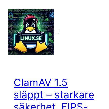
Hoppa
till
innehåll
ClamAV 1.5
släppt – starkare
säkerhet, FIPS-