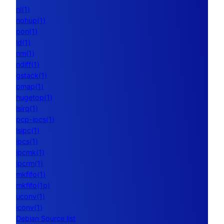
nl(1)
nohup(1)
pon(1)
ld(1)
nm(1)
ndiff(1)
gstack(1)
pmap(1)
hugetop(1)
lsirq(1)
pcp-ipcs(1)
lsipc(1)
ipcs(1)
ipcmk(1)
ipcrm(1)
mkfifo(1)
mkfifo(1p)
uconv(1)
iconv(1)
Debian Source list