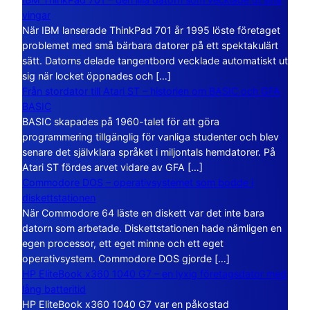
vingar
När IBM lanserade ThinkPad 701 år 1995 löste företaget
problemet med små bärbara datorer på ett spektakulärt
sätt. Datorns delade tangentbord vecklade automatiskt ut
sig när locket öppnades och […]
Från stordator till Atari ST – historien om BASIC och GFA
BASIC
BASIC skapades på 1960-talet för att göra
programmering tillgänglig för vanliga studenter och blev
senare det självklara språket i miljontals hemdatorer. På
Atari ST fördes arvet vidare av GFA […]
Commodore DOS – operativsystemet som bodde i
diskettstationen
När Commodore 64 läste en diskett var det inte bara
datorn som arbetade. Diskettstationen hade nämligen en
egen processor, ett eget minne och ett eget
operativsystem. Commodore DOS gjorde […]
HP EliteBook x360 1040 G7 – en lyxig företagsdator med
lång batteritid
HP EliteBook x360 1040 G7 var en påkostad