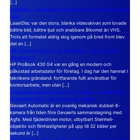
[…]
LaserDisc – den jättelika filmskivan som visade vägen mot
DVD
LaserDisc var den stora, blanka videoskivan som lovade
bättre bild, bättre ljud och snabbare åtkomst än VHS.
Trots att formatet aldrig slog igenom på bred front blev
det en […]
HP ProBook 430 G4 – en arbetsdator från tiden före
Windows 11
HP ProBook 430 G4 var en gång en modern och
påkostad arbetsdator för företag. I dag har den hamnat i
teknikens gränsland: fortfarande fullt användbar för
kontorsarbete, men utan […]
Dubbelåtta Kameran Gevaert Automatic – en mekanisk
filmkamera från 8 mm-filmens storhetstid
Gevaert Automatic är en ovanlig mekanisk dubbel-8-
kamera från tiden före Gevaerts sammanslagning med
Agfa. Med fjäderdriven motor, utbytbart Steinheil-
objektiv och filmhastigheter på upp till 32 bilder per
sekund är […]
IBM ThinkPad 701 – den lilla datorn som vecklade ut sina