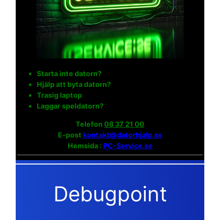
Starta inte datorn?
Hjälp att byta datorn?
Trasig laptop
Laggar speldatorn?
Telefon
08 37 21 00
E-post
kontakt@datorhjalp.se
Hemsida :
PC-Service.se
Debugpoint