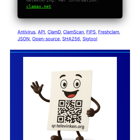
detektering. Mer information:
clamav.net
Antivirus
, 
API
, 
ClamD
, 
ClamScan
, 
FIPS
, 
Freshclam
, 
JSON
, 
Open-source
, 
SHA256
, 
Sigtool