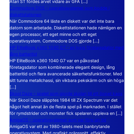
Atari ST fördes arvet vidare av GFA […]
Commodore DOS – operativsystemet som bodde i
diskettstationen
När Commodore 64 läste en diskett var det inte bara
datorn som arbetade. Diskettstationen hade nämligen en
egen processor, ett eget minne och ett eget
operativsystem. Commodore DOS gjorde […]
HP EliteBook x360 1040 G7 – en lyxig företagsdator med
lång batteritid
HP EliteBook x360 1040 G7 var en påkostad
företagsdator som kombinerade elegant design, lång
batteritid och flera avancerade säkerhetsfunktioner. Med
sitt tunna metallchassi, sin vikbara pekskärm och sin höga
[…]
Skool Daze – spelet som gjorde skolan till ett öppet kaos
När Skool Daze släpptes 1984 till ZX Spectrum var det
något helt annat än de flesta spel på marknaden. I stället
för rymdstrider och monster fick spelaren uppleva en […]
AmigaOS – operativsystemet som var före sin tid
AmigaOS var ett av 1980-talets mest banbrytande
operativsystem. Med grafiskt gränssnitt, effektiv