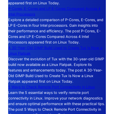
appeared first on Linux Today.
P-Cores, E-Cores and LP E-Cores Compared Across 4
Intel Processors
Explore a detailed comparison of P-Cores, E-Cores, and
LP E-Cores in four Intel processors. Gain insights into
their performance and efficiency. The post P-Cores, E-
Cores and LP E-Cores Compared Across 4 Intel
Processors appeared first on Linux Today.
A 30-Year-Old GIMP Build Used to Create Tux Is Now a
Linux Flatpak
Discover the evolution of Tux with the 30-year-old GIMP
build now available as a Linux Flatpak. Explore its
features and enhancements today. The post A 30-Year-
Old GIMP Build Used to Create Tux Is Now a Linux
Flatpak appeared first on Linux Today.
5 Ways to Check Remote Port Connectivity in Linux
Learn the 5 essential ways to verify remote port
connectivity in Linux. Improve your network diagnostics
and ensure optimal performance with these practical tips.
The post 5 Ways to Check Remote Port Connectivity in