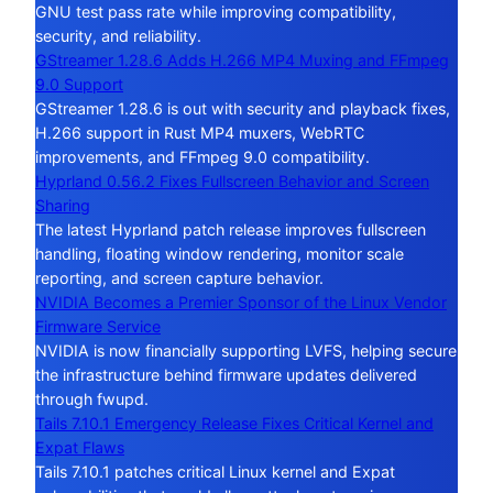
GNU test pass rate while improving compatibility,
security, and reliability.
GStreamer 1.28.6 Adds H.266 MP4 Muxing and FFmpeg
9.0 Support
GStreamer 1.28.6 is out with security and playback fixes,
H.266 support in Rust MP4 muxers, WebRTC
improvements, and FFmpeg 9.0 compatibility.
Hyprland 0.56.2 Fixes Fullscreen Behavior and Screen
Sharing
The latest Hyprland patch release improves fullscreen
handling, floating window rendering, monitor scale
reporting, and screen capture behavior.
NVIDIA Becomes a Premier Sponsor of the Linux Vendor
Firmware Service
NVIDIA is now financially supporting LVFS, helping secure
the infrastructure behind firmware updates delivered
through fwupd.
Tails 7.10.1 Emergency Release Fixes Critical Kernel and
Expat Flaws
Tails 7.10.1 patches critical Linux kernel and Expat