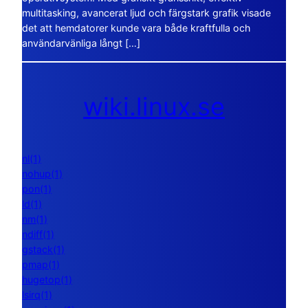
multitasking, avancerat ljud och färgstark grafik visade
det att hemdatorer kunde vara både kraftfulla och
användarvänliga långt […]
wiki.linux.se
nl(1)
nohup(1)
pon(1)
ld(1)
nm(1)
ndiff(1)
gstack(1)
pmap(1)
hugetop(1)
lsirq(1)