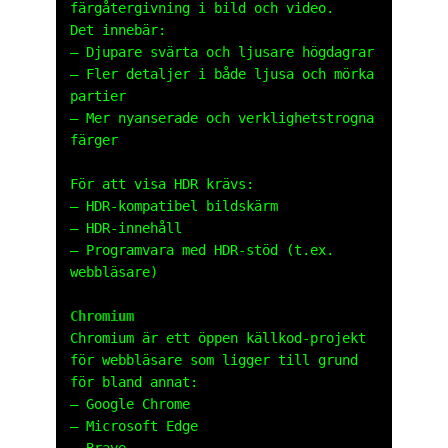
färgåtergivning i bild och video.
Det innebär:
– Djupare svärta och ljusare högdagrar
– Fler detaljer i både ljusa och mörka
partier
– Mer nyanserade och verklighetstrogna
färger
För att visa HDR krävs:
– HDR-kompatibel bildskärm
– HDR-innehåll
– Programvara med HDR-stöd (t.ex.
webbläsare)
Chromium
Chromium är ett öppen källkod-projekt
för webbläsare som ligger till grund
för bland annat:
– Google Chrome
– Microsoft Edge
– Brave