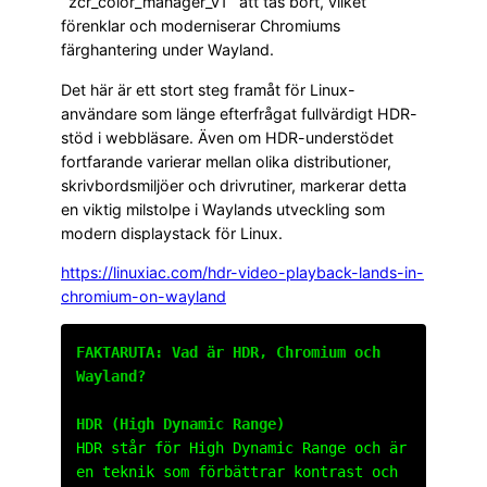
`zcr_color_manager_v1` att tas bort, vilket
förenklar och moderniserar Chromiums
färghantering under Wayland.
Det här är ett stort steg framåt för Linux-
användare som länge efterfrågat fullvärdigt HDR-
stöd i webbläsare. Även om HDR-understödet
fortfarande varierar mellan olika distributioner,
skrivbordsmiljöer och drivrutiner, markerar detta
en viktig milstolpe i Waylands utveckling som
modern displaystack för Linux.
https://linuxiac.com/hdr-video-playback-lands-in-
chromium-on-wayland
FAKTARUTA: Vad är HDR, Chromium och
Wayland?
HDR (High Dynamic Range)
HDR står för High Dynamic Range och är
en teknik som förbättrar kontrast och