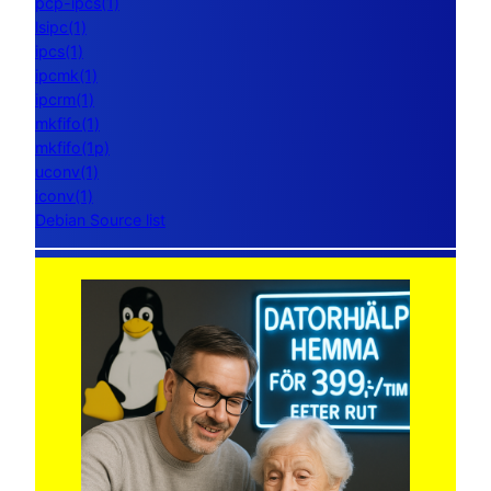
pcp-ipcs(1)
lsipc(1)
ipcs(1)
ipcmk(1)
ipcrm(1)
mkfifo(1)
mkfifo(1p)
uconv(1)
iconv(1)
Debian Source list