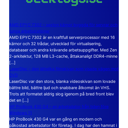
AMD EPYC 7302 – sexton kärnor byggda för servrar och
tunga arbetsstationer
AMD EPYC 7302 är en kraftfull serverprocessor med 16
kärnor och 32 trådar, utvecklad för virtualisering,
databaser och andra krävande arbetsuppgifter. Med Zen
2-arkitektur, 128 MB L3-cache, åttakanaligt DDR4-minne
[…]
LaserDisc – den jättelika filmskivan som visade vägen mot
DVD
LaserDisc var den stora, blanka videoskivan som lovade
bättre bild, bättre ljud och snabbare åtkomst än VHS.
Trots att formatet aldrig slog igenom på bred front blev
det en […]
HP ProBook 430 G4 – en arbetsdator från tiden före
Windows 11
HP ProBook 430 G4 var en gång en modern och
påkostad arbetsdator för företag. I dag har den hamnat i