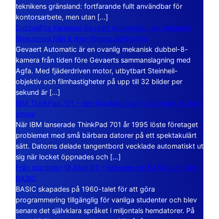
teknikens gränsland: fortfarande fullt användbar för
kontorsarbete, men utan […]
Dubbelåtta Kameran Gevaert Automatic – en mekanisk
filmkamera från 8 mm-filmens storhetstid
Gevaert Automatic är en ovanlig mekanisk dubbel-8-
kamera från tiden före Gevaerts sammanslagning med
Agfa. Med fjäderdriven motor, utbytbart Steinheil-
objektiv och filmhastigheter på upp till 32 bilder per
sekund är […]
IBM ThinkPad 701 – den lilla datorn som vecklade ut sina
vingar
När IBM lanserade ThinkPad 701 år 1995 löste företaget
problemet med små bärbara datorer på ett spektakulärt
sätt. Datorns delade tangentbord vecklade automatiskt ut
sig när locket öppnades och […]
Från stordator till Atari ST – historien om BASIC och GFA
BASIC
BASIC skapades på 1960-talet för att göra
programmering tillgänglig för vanliga studenter och blev
senare det självklara språket i miljontals hemdatorer. På