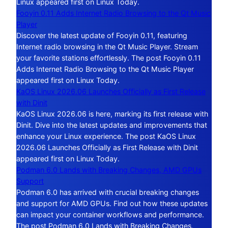
Linux appeared first on Linux Today.
Fooyin 0.11 Adds Internet Radio Browsing to the Qt Music
Player
Discover the latest update of Fooyin 0.11, featuring
Internet radio browsing in the Qt Music Player. Stream
your favorite stations effortlessly. The post Fooyin 0.11
Adds Internet Radio Browsing to the Qt Music Player
appeared first on Linux Today.
KaOS Linux 2026.06 Launches Officially as First Release
with Dinit
KaOS Linux 2026.06 is here, marking its first release with
Dinit. Dive into the latest updates and improvements that
enhance your Linux experience. The post KaOS Linux
2026.06 Launches Officially as First Release with Dinit
appeared first on Linux Today.
Podman 6.0 Lands with Breaking Changes, AMD GPUs
Support
Podman 6.0 has arrived with crucial breaking changes
and support for AMD GPUs. Find out how these updates
can impact your container workflows and performance.
The post Podman 6.0 Lands with Breaking Changes,