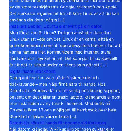
år till. Med Linux får du ett system som är mer oberoende
av de stora teknikjättarna Google, Microsoft och Apple.
Det starkaste argumentet för att köra Linux är att du kan
använda din dator några […]
Installera Debian, Ubuntu eller Mint på din dator
Men först: vad är Linux? Troligen använder du redan
Linux utan att veta om det. Linux är en kärna, alltså en
grundkomponent som ett operativsystem behöver för att
kunna hantera filer, kommunicera med internet, styra
hårdvara och mycket annat. Det som gör Linux speciellt
är att det är släppt under en licens som gör att […]
Digital fixare Stockholm
Datorproblem kan vara både frustrerande och
tidskrävande – men hjälp finns nära till hands. Hos
Datorhjälp i Bromma får du personlig och kunnig support,
oavsett om det gäller en trasig laptop, krånglande e-post
eller installation av ny teknik i hemmet. Med butik på
Orrspelsvägen 13 och möjlighet till hembesök över hela
Stockholm hjälper våra erfarna […]
Datorhjälp nära till hands för boende vid Karlaplan
När datorn krånglar, Wi-Fi-uppkopplingen sviktar eller