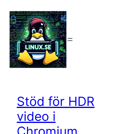
Hoppa
till
innehåll
Stöd för HDR
video i
Chromium