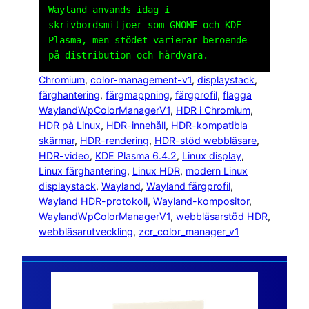
Wayland används idag i
skrivbordsmiljöer som GNOME och KDE
Plasma, men stödet varierar beroende
på distribution och hårdvara.
Chromium
, 
color-management-v1
, 
displaystack
, 
färghantering
, 
färgmappning
, 
färgprofil
, 
flagga
WaylandWpColorManagerV1
, 
HDR i Chromium
, 
HDR på Linux
, 
HDR-innehåll
, 
HDR-kompatibla
skärmar
, 
HDR-rendering
, 
HDR-stöd webbläsare
, 
HDR-video
, 
KDE Plasma 6.4.2
, 
Linux display
, 
Linux färghantering
, 
Linux HDR
, 
modern Linux
displaystack
, 
Wayland
, 
Wayland färgprofil
, 
Wayland HDR-protokoll
, 
Wayland-kompositor
, 
WaylandWpColorManagerV1
, 
webbläsarstöd HDR
, 
webbläsarutveckling
, 
zcr_color_manager_v1