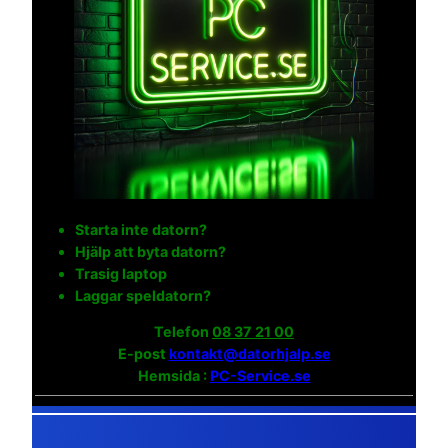
Starta inte datorn?
Hjälp att byta datorn?
Trasig laptop
Laggar speldatorn?
Telefon
08 37 21 00
E-post
kontakt@datorhjalp.se
Hemsida :
PC-Service.se