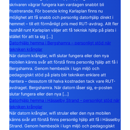
skrivaren vägrar fungera kan vardagen snabbt bli
frustrerande. För boende kring Karlaplan finns nu
möjlighet att få snabb och personlig datorhjälp direkt i
hemmet – till ett förmånligt pris med RUT-avdrag. Allt fler
hushåll runt Karlaplan väljer att få teknisk hjälp på plats i
stället för att ta sig […]
Datorhjälp hemma i Bergshamra – personligt stöd när
tekniken krånglar
När datorn krånglar, wifi slutar fungera eller den nya
mobilen känns svår att förstå finns personlig hjälp att få i
Bergshamra. Genom hembesök i lugn miljö och
pedagogiskt stöd på plats blir tekniken enklare att
hantera – dessutom till halva kostnaden tack vare RUT-
avdraget. Bergshamra. När datorn låser sig, e-posten
slutar fungera eller den nya […]
Datorhjälp hemma i Hässelby Strand – personligt stöd när
tekniken krånglar
När datorn krånglar, wifi strular eller den nya mobilen
känns svår att förstå finns personlig hjälp att få i Hässelby
Strand. Genom hembesök i lugn miljö och pedagogiskt