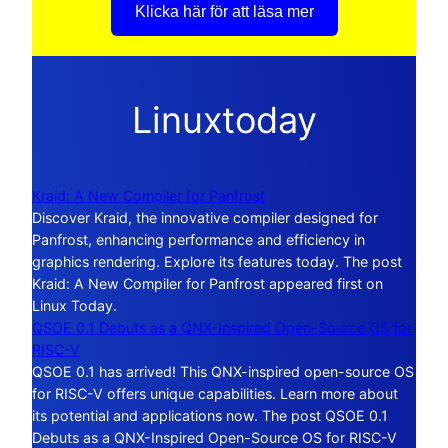
Klicka här för att läsa mer
Linuxtoday
Kraid: A New Compiler for Panfrost
Discover Kraid, the innovative compiler designed for
Panfrost, enhancing performance and efficiency in
graphics rendering. Explore its features today. The post
Kraid: A New Compiler for Panfrost appeared first on
Linux Today.
QSOE 0.1 Debuts as a QNX-Inspired Open-Source OS for
RISC-V
QSOE 0.1 has arrived! This QNX-inspired open-source OS
for RISC-V offers unique capabilities. Learn more about
its potential and applications now. The post QSOE 0.1
Debuts as a QNX-Inspired Open-Source OS for RISC-V