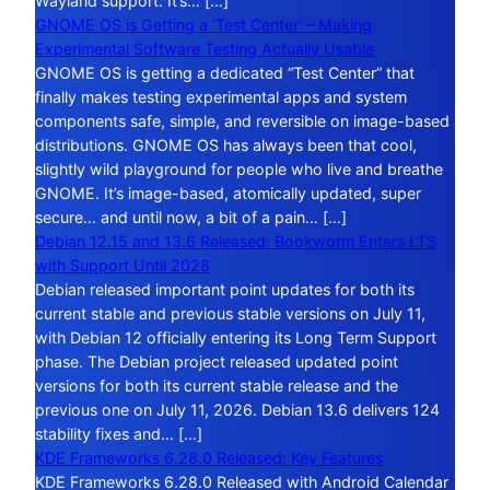
Wayland support. It’s… […]
GNOME OS is Getting a ‘Test Center’ – Making
Experimental Software Testing Actually Usable
GNOME OS is getting a dedicated “Test Center” that
finally makes testing experimental apps and system
components safe, simple, and reversible on image-based
distributions. GNOME OS has always been that cool,
slightly wild playground for people who live and breathe
GNOME. It’s image-based, atomically updated, super
secure… and until now, a bit of a pain… […]
Debian 12.15 and 13.6 Released: Bookworm Enters LTS
with Support Until 2028
Debian released important point updates for both its
current stable and previous stable versions on July 11,
with Debian 12 officially entering its Long Term Support
phase. The Debian project released updated point
versions for both its current stable release and the
previous one on July 11, 2026. Debian 13.6 delivers 124
stability fixes and… […]
KDE Frameworks 6.28.0 Released: Key Features
KDE Frameworks 6.28.0 Released with Android Calendar