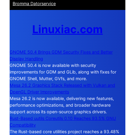
Bromma Datorservice
Linuxiac.com
GNOME 50.4 Brings GDM Security Fixes and Better
Display Handling
GNOME 50.4 is now available with security
improvements for GDM and GLib, along with fixes for
GNOME Shell, Mutter, GVfs, and more.
Mesa 26.2 Graphics Stack Released with Vulkan and
OpenGL Driver Improvements
Mesa 26.2 is now available, delivering new features,
performance optimizations, and broader hardware
support across its open-source graphics drivers.
Rust-Based uutils Coreutils 0.10 Reaches 93.5% GNU
Compatibility
The Rust-based core utilities project reaches a 93.48%