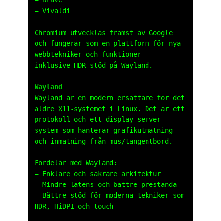
– Vivaldi
Chromium utvecklas främst av Google
och fungerar som en plattform för nya
webbtekniker och funktioner –
inklusive HDR-stöd på Wayland.
Wayland
Wayland är en modern ersättare för det
äldre X11-systemet i Linux. Det är ett
protokoll och ett display-server-
system som hanterar grafikutmatning
och inmatning från mus/tangentbord.
Fördelar med Wayland:
– Enklare och säkrare arkitektur
– Mindre latens och bättre prestanda
– Bättre stöd för moderna tekniker som
HDR, HiDPI och touch