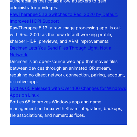
vulnerabilities that could allow attackers to gain
administrator privileges.
RawTherapee 5.13 Switches to Rec. 2020 by Default,
Improves HiDPI Support
RawTherapee 5.13, a raw image processing app, is out
with Rec. 2020 as the new default working profile,
sharper HiDPI previews, and ARM improvements.
Decimen Lets You Send Files Through Light, Not a
Network
Decimen is an open-source web app that moves files
between devices through an animated QR stream,
requiring no direct network connection, pairing, account,
or native app.
Bottles 65 Released with Over 100 Changes for Windows
Apps on Linux
Bottles 65 improves Windows app and game
management on Linux with Steam integration, backups,
file associations, and numerous fixes.