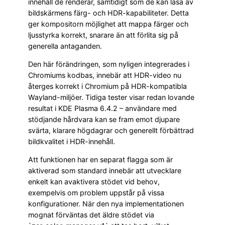
innehåll de renderar, samtidigt som de kan läsa av
bildskärmens färg- och HDR-kapabiliteter. Detta
ger kompositorn möjlighet att mappa färger och
ljusstyrka korrekt, snarare än att förlita sig på
generella antaganden.
Den här förändringen, som nyligen integrerades i
Chromiums kodbas, innebär att HDR-video nu
återges korrekt i Chromium på HDR-kompatibla
Wayland-miljöer. Tidiga tester visar redan lovande
resultat i KDE Plasma 6.4.2 – användare med
stödjande hårdvara kan se fram emot djupare
svärta, klarare högdagrar och generellt förbättrad
bildkvalitet i HDR-innehåll.
Att funktionen har en separat flagga som är
aktiverad som standard innebär att utvecklare
enkelt kan avaktivera stödet vid behov,
exempelvis om problem uppstår på vissa
konfigurationer. När den nya implementationen
mognat förväntas det äldre stödet via