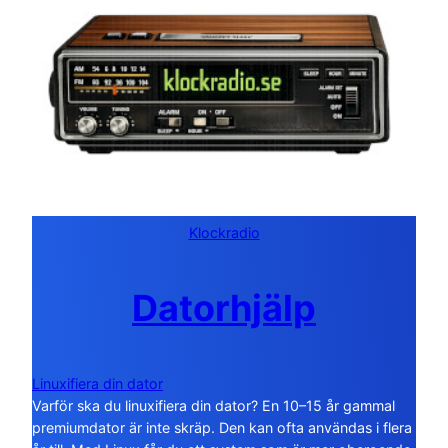
Klockradio
Datorhjälp
Linuxifiera din dator
Varför ska du linuxifiera din dator? En 10–15 år gammal
premiumdator är inte skräp. Den kan ofta användas i flera