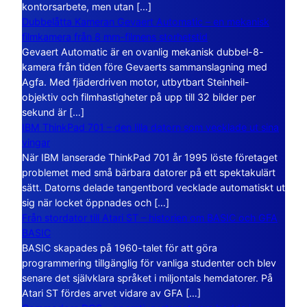
kontorsarbete, men utan […]
Dubbelåtta Kameran Gevaert Automatic – en mekanisk
filmkamera från 8 mm-filmens storhetstid
Gevaert Automatic är en ovanlig mekanisk dubbel-8-
kamera från tiden före Gevaerts sammanslagning med
Agfa. Med fjäderdriven motor, utbytbart Steinheil-
objektiv och filmhastigheter på upp till 32 bilder per
sekund är […]
IBM ThinkPad 701 – den lilla datorn som vecklade ut sina
vingar
När IBM lanserade ThinkPad 701 år 1995 löste företaget
problemet med små bärbara datorer på ett spektakulärt
sätt. Datorns delade tangentbord vecklade automatiskt ut
sig när locket öppnades och […]
Från stordator till Atari ST – historien om BASIC och GFA
BASIC
BASIC skapades på 1960-talet för att göra
programmering tillgänglig för vanliga studenter och blev
senare det självklara språket i miljontals hemdatorer. På
Atari ST fördes arvet vidare av GFA […]