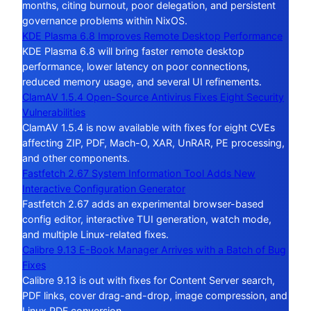
months, citing burnout, poor delegation, and persistent
governance problems within NixOS.
KDE Plasma 6.8 Improves Remote Desktop Performance
KDE Plasma 6.8 will bring faster remote desktop
performance, lower latency on poor connections,
reduced memory usage, and several UI refinements.
ClamAV 1.5.4 Open-Source Antivirus Fixes Eight Security
Vulnerabilities
ClamAV 1.5.4 is now available with fixes for eight CVEs
affecting ZIP, PDF, Mach-O, XAR, UnRAR, PE processing,
and other components.
Fastfetch 2.67 System Information Tool Adds New
Interactive Configuration Generator
Fastfetch 2.67 adds an experimental browser-based
config editor, interactive TUI generation, watch mode,
and multiple Linux-related fixes.
Calibre 9.13 E-Book Manager Arrives with a Batch of Bug
Fixes
Calibre 9.13 is out with fixes for Content Server search,
PDF links, cover drag-and-drop, image compression, and
Linux PDF conversion.