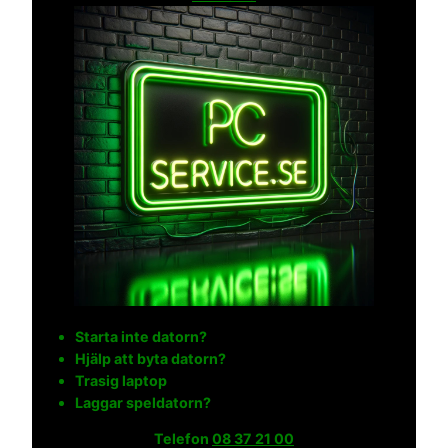
Starta inte datorn?
Hjälp att byta datorn?
Trasig laptop
Laggar speldatorn?
Telefon
08 37 21 00