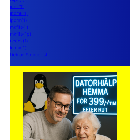
ipcs(1)
ipcmk(1)
ipcrm(1)
mkfifo(1)
mkfifo(1p)
uconv(1)
iconv(1)
Debian Source list