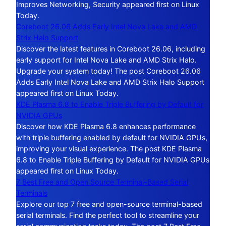
Improves Networking, Security appeared first on Linux
Today.
Coreboot 26.06 Adds Early Intel Nova Lake and AMD
Strix Halo Support
Discover the latest features in Coreboot 26.06, including
early support for Intel Nova Lake and AMD Strix Halo.
Upgrade your system today! The post Coreboot 26.06
Adds Early Intel Nova Lake and AMD Strix Halo Support
appeared first on Linux Today.
KDE Plasma 6.8 to Enable Triple Buffering by Default for
NVIDIA GPUs
Discover how KDE Plasma 6.8 enhances performance
with triple buffering enabled by default for NVIDIA GPUs,
improving your visual experience. The post KDE Plasma
6.8 to Enable Triple Buffering by Default for NVIDIA GPUs
appeared first on Linux Today.
7 Best Free and Open Source Terminal-Based Serial
Terminals
Explore our top 7 free and open-source terminal-based
serial terminals. Find the perfect tool to streamline your