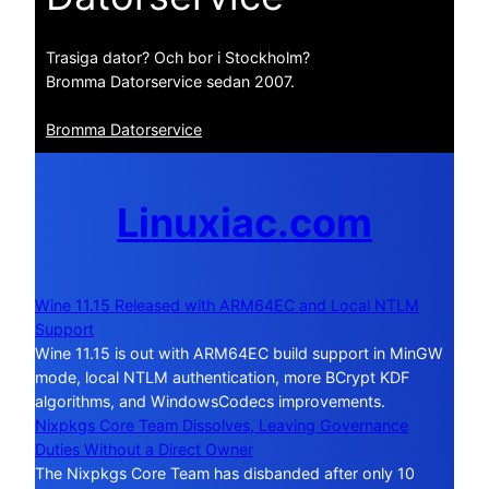
Trasiga dator? Och bor i Stockholm?
Bromma Datorservice sedan 2007.
Bromma Datorservice
Linuxiac.com
Wine 11.15 Released with ARM64EC and Local NTLM
Support
Wine 11.15 is out with ARM64EC build support in MinGW
mode, local NTLM authentication, more BCrypt KDF
algorithms, and WindowsCodecs improvements.
Nixpkgs Core Team Dissolves, Leaving Governance
Duties Without a Direct Owner
The Nixpkgs Core Team has disbanded after only 10