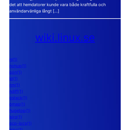
det att hemdatorer kunde vara både kraftfulla och
användarvänliga långt […]
wiki.linux.se
nl(1)
nohup(1)
pon(1)
ld(1)
nm(1)
ndiff(1)
gstack(1)
pmap(1)
hugetop(1)
lsirq(1)
pcp-ipcs(1)
lsipc(1)