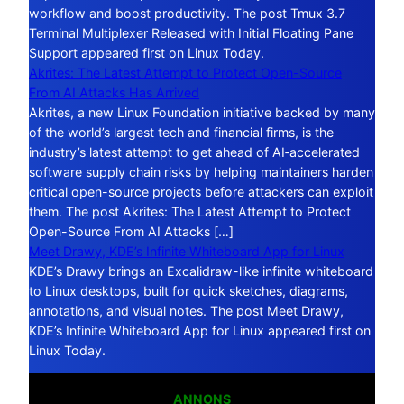
workflow and boost productivity. The post Tmux 3.7
Terminal Multiplexer Released with Initial Floating Pane
Support appeared first on Linux Today.
Akrites: The Latest Attempt to Protect Open-Source
From AI Attacks Has Arrived
Akrites, a new Linux Foundation initiative backed by many
of the world’s largest tech and financial firms, is the
industry’s latest attempt to get ahead of AI‑accelerated
software supply chain risks by helping maintainers harden
critical open-source projects before attackers can exploit
them. The post Akrites: The Latest Attempt to Protect
Open-Source From AI Attacks […]
Meet Drawy, KDE’s Infinite Whiteboard App for Linux
KDE’s Drawy brings an Excalidraw-like infinite whiteboard
to Linux desktops, built for quick sketches, diagrams,
annotations, and visual notes. The post Meet Drawy,
KDE’s Infinite Whiteboard App for Linux appeared first on
Linux Today.
ANNONS