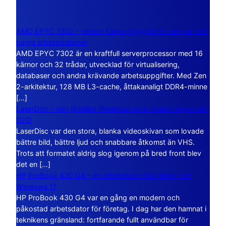
AMD EPYC 7302 – sexton kärnor byggda för servrar och
tunga arbetsstationer
AMD EPYC 7302 är en kraftfull serverprocessor med 16
kärnor och 32 trådar, utvecklad för virtualisering,
databaser och andra krävande arbetsuppgifter. Med Zen
2-arkitektur, 128 MB L3-cache, åttakanaligt DDR4-minne
[…]
LaserDisc – den jättelika filmskivan som visade vägen mot
DVD
LaserDisc var den stora, blanka videoskivan som lovade
bättre bild, bättre ljud och snabbare åtkomst än VHS.
Trots att formatet aldrig slog igenom på bred front blev
det en […]
HP ProBook 430 G4 – en arbetsdator från tiden före
Windows 11
HP ProBook 430 G4 var en gång en modern och
påkostad arbetsdator för företag. I dag har den hamnat i
teknikens gränsland: fortfarande fullt användbar för