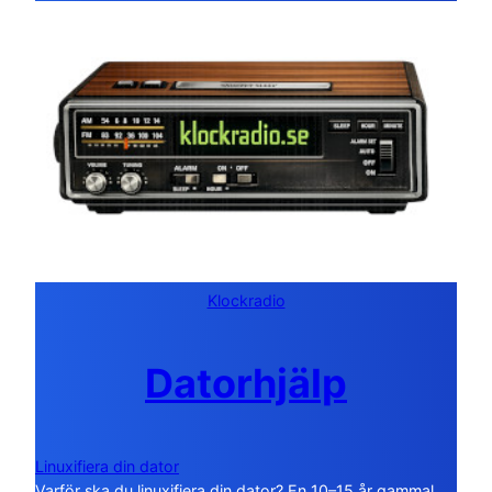
Klockradio
Datorhjälp
Linuxifiera din dator
Varför ska du linuxifiera din dator? En 10–15 år gammal