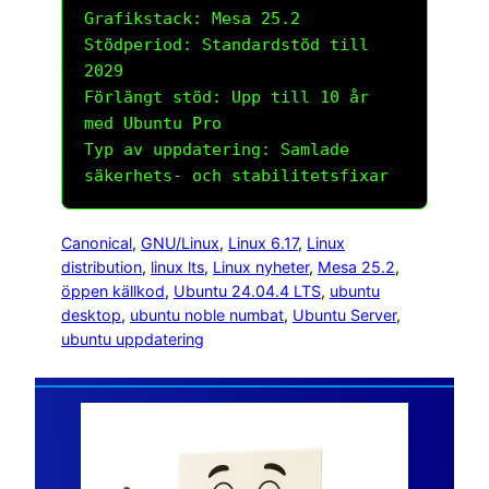
Grafikstack: Mesa 25.2
Stödperiod: Standardstöd till
2029
Förlängt stöd: Upp till 10 år
med Ubuntu Pro
Typ av uppdatering: Samlade
säkerhets- och stabilitetsfixar
Canonical
, 
GNU/Linux
, 
Linux 6.17
, 
Linux
distribution
, 
linux lts
, 
Linux nyheter
, 
Mesa 25.2
, 
öppen källkod
, 
Ubuntu 24.04.4 LTS
, 
ubuntu
desktop
, 
ubuntu noble numbat
, 
Ubuntu Server
, 
ubuntu uppdatering