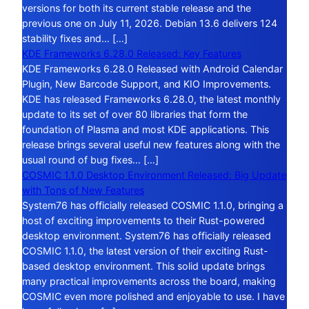
versions for both its current stable release and the
previous one on July 11, 2026. Debian 13.6 delivers 124
stability fixes and… […]
KDE Frameworks 6.28.0 Released: Key Features
KDE Frameworks 6.28.0 Released with Android Calendar
Plugin, New Barcode Support, and KIO Improvements.
KDE has released Frameworks 6.28.0, the latest monthly
update to its set of over 80 libraries that form the
foundation of Plasma and most KDE applications. This
release brings several useful new features along with the
usual round of bug fixes… […]
COSMIC 1.1.0 Desktop Environment Released: Big Update
with Tons of New Features
System76 has officially released COSMIC 1.1.0, bringing a
host of exciting improvements to their Rust-powered
desktop environment. System76 has officially released
COSMIC 1.1.0, the latest version of their exciting Rust-
based desktop environment. This solid update brings
many practical improvements across the board, making
COSMIC even more polished and enjoyable to use. I have