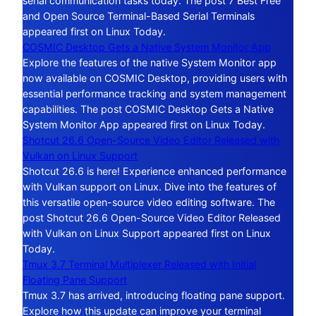
serial communication tasks today. The post 7 Best Free
and Open Source Terminal-Based Serial Terminals
appeared first on Linux Today.
COSMIC Desktop Gets a Native System Monitor App
Explore the features of the native System Monitor app
now available on COSMIC Desktop, providing users with
essential performance tracking and system management
capabilities. The post COSMIC Desktop Gets a Native
System Monitor App appeared first on Linux Today.
Shotcut 26.6 Open-Source Video Editor Released with
Vulkan on Linux Support
Shotcut 26.6 is here! Experience enhanced performance
with Vulkan support on Linux. Dive into the features of
this versatile open-source video editing software. The
post Shotcut 26.6 Open-Source Video Editor Released
with Vulkan on Linux Support appeared first on Linux
Today.
Tmux 3.7 Terminal Multiplexer Released with Initial
Floating Pane Support
Tmux 3.7 has arrived, introducing floating pane support.
Explore how this update can improve your terminal