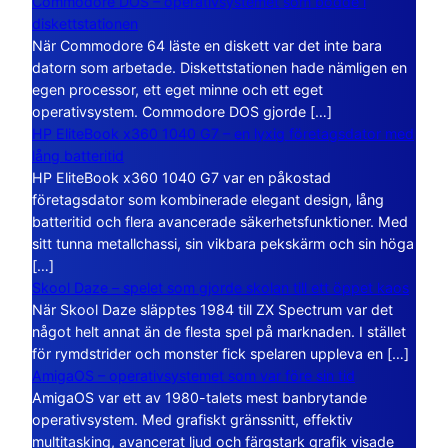
Commodore DOS – operativsystemet som bodde i
diskettstationen
När Commodore 64 läste en diskett var det inte bara
datorn som arbetade. Diskettstationen hade nämligen en
egen processor, ett eget minne och ett eget
operativsystem. Commodore DOS gjorde […]
HP EliteBook x360 1040 G7 – en lyxig företagsdator med
lång batteritid
HP EliteBook x360 1040 G7 var en påkostad
företagsdator som kombinerade elegant design, lång
batteritid och flera avancerade säkerhetsfunktioner. Med
sitt tunna metallchassi, sin vikbara pekskärm och sin höga
[…]
Skool Daze – spelet som gjorde skolan till ett öppet kaos
När Skool Daze släpptes 1984 till ZX Spectrum var det
något helt annat än de flesta spel på marknaden. I stället
för rymdstrider och monster fick spelaren uppleva en […]
AmigaOS – operativsystemet som var före sin tid
AmigaOS var ett av 1980-talets mest banbrytande
operativsystem. Med grafiskt gränssnitt, effektiv
multitasking, avancerat ljud och färgstark grafik visade