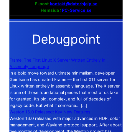
E-post
kontakt@datorhjalp.se
Hemsida :
PC-Service.se
Debugpoint
Frame: The First Linux X Server Written Entirely in
Assembly Language
In a bold move toward ultimate minimalism, developer
Geir Isene has created Frame — the first X11 server for
Linux written entirely in assembly language. The X server
is one of those foundational pieces that most of us take
for granted. It’s big, complex, and full of decades of
legacy code. But what if someone… […]
Weston 16.0 Released: Key New Features
Weston 16.0 released with major advances in HDR, color
management, and Wayland protocol support. After about
five months of development, the Weston project has