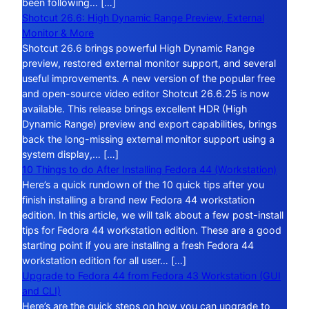
been following… […]
Shotcut 26.6: High Dynamic Range Preview, External
Monitor & More
Shotcut 26.6 brings powerful High Dynamic Range
preview, restored external monitor support, and several
useful improvements. A new version of the popular free
and open-source video editor Shotcut 26.6.25 is now
available. This release brings excellent HDR (High
Dynamic Range) preview and export capabilities, brings
back the long-missing external monitor support using a
system display,… […]
10 Things to do After Installing Fedora 44 (Workstation)
Here’s a quick rundown of the 10 quick tips after you
finish installing a brand new Fedora 44 workstation
edition. In this article, we will talk about a few post-install
tips for Fedora 44 workstation edition. These are a good
starting point if you are installing a fresh Fedora 44
workstation edition for all user… […]
Upgrade to Fedora 44 from Fedora 43 Workstation (GUI
and CLI)
Here’s are the quick steps on how you can upgrade to