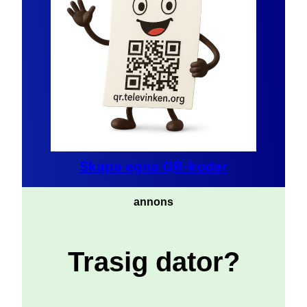
Skapa egna QR-koder
annons
Trasig dator?