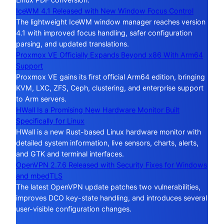
IceWM 4.1 Released with New Window Focus Control
The lightweight IceWM window manager reaches version
4.1 with improved focus handling, safer configuration
parsing, and updated translations.
Proxmox VE Officially Expands Beyond x86 With Arm64
Support
Proxmox VE gains its first official Arm64 edition, bringing
KVM, LXC, ZFS, Ceph, clustering, and enterprise support
to Arm servers.
HWall Is a Promising New Hardware Monitor Built
Specifically for Linux
HWall is a new Rust-based Linux hardware monitor with
detailed system information, live sensors, charts, alerts,
and GTK and terminal interfaces.
OpenVPN 2.7.6 Released with Security Fixes for Windows
and mbedTLS
The latest OpenVPN update patches two vulnerabilities,
improves DCO key-state handling, and introduces several
user-visible configuration changes.